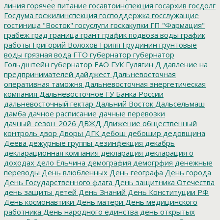
линия
горячее питание
госавтоинспекция
госархив
госдолг
Госдума
госжилинспекция
господдержка
госслужащие
гостиница "Восток"
госуслуги
госхакупки
ГП "Фармация"
грабеж
град
граница
грант
график подвоза воды
график
работы
Григорий Волохов
Грипп
Грудинин
грунтовые
воды
грязная вода
ГТО
губернатор
губернатор
Гольдштейн
губернатор ЕАО
ГУК
Гулягин
Д
давление на
предпринимателей
дайджест
Дальневосточная
оперативная таможня
Дальневосточная энергетическая
компания
Дальневосточное ГУ Банка России
дальневосточный гектар
Дальний Восток
Дальсельмаш
дамба
дачное расписание
дачные перевозки
дачный_сезон_2026
ДВЖД
Движение общественный
контроль
двор
Дворы
ДГК
дебош
дебошир
дедовщина
Деева
дежурные группы
дезинфекция
декабрь
декларационная компания
декларация
декларация о
доходах
дело Ельчина
демография
демогрфия
денежные
переводы
День влюбленных
День географа
День города
День Государственного флага
День защитника Отечества
день защиты детей
День Знаний
День Конституции РФ
День космонавтики
День матери
День медицинского
работника
День народного единства
день открытых