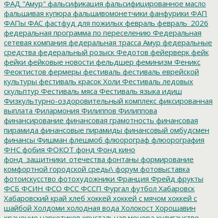
ФАД "Амур"
фальсификация
фальсифицированное масло
фальшивая купюра
фальшивомонетчики
фанфурики
ФАП
ФАПы
ФАС
фастфуд для пожилых
февраль
февраль_2026
федеральная программа по переселению
Федеральная
сетевая компания
федеральная трасса Амур
федеральные
средства
федеральный розыск
Федотов
фейерверк
фейк
фейки
фейковые новости
фельдшер
феминизм
Феникс
Феоктистов
фермеры
фестиваль
фестиваль еврейской
культуры
фестиваль красок Холи
Фестиваль ледовых
скульптур
Фестиваль мяса
Фестиваль языка идиш
Физкультурно-оздоровительный комплекс
фиксированная
выплата
Филармония
Филиппов
Филиппова
финансирование
финансовая грамотность
финансовая
пирамида
финансовые пирамиды
финансовый омбудсмен
финансы
Фишман
флешмоб
флюорограф
флюорография
ФНС
фобия
ФОКОТ
фонд
Фонд кино
фонд_защитники_отечества
фонтаны
формирование
комфортной городской среды\
форум
фотовыставка
фотоискусство
фотохудожники
Франция
Фрейд
фрукты
ФСБ
ФСИН
ФСО
ФСС
ФССП
Фургал
футбол
Хабаровск
Хабаровский край
хлеб
хоккей
хоккей с мячом
хоккей с
шайбой
Холдоми
холодная вода
Холокост
Хорошавин
хранение наркотиков
хрустальная менора
хулиганство