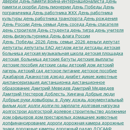
дверей
День памяти воина-интернационалиста
День
памяти и скорби
День пионерии
День Победы
День
пограничника
День работника ЖКХ
День работника
культуры
день работника транспорта
День рождения
День России
День семьи
День соседа
День спасателя
день строителя
День студента
день тигра
день учителя
день физкультурника
День флага России
День_Победы_2026
День_семьи_2026
деньги
депутат
депутаты
депутаты ЕАО
детдом
дети
детсады
детская
больница
детская музыкальная школа
детская площадка
детская_больница
детские батуты
детские выплаты
детские пособия
детские сады
детский дом
детский
лагерь
детский сад
детское питание
детское пособие
Джабаров
Джанхотов
дзюдо
диабет
дикие животные
диспансеризация
дистанционка
дистанционное
образование
Дмитрий Меведев
Дмитрий Медведев
Дмитрий Нестеров
Доблесть_Хингана
Добрые люди
Добрые руки
довыборы_в_Думу
дождь
документальный
фильм
долг
долги
долги по зарплате
долговая нагрузка
долгострои
долгострой
долевое строительство
должники
дом офицеров
дом престарелых
домашние животные
допфинансирование
дороги
дорожная камера
дорожные
знаки
дорожные камеры
дорожный радар
ДОСААФ