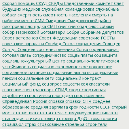
Скорая помощь
СКУД
СКУДы
Следственный комитет
Слет
будущих медиков
служебная командировка
служебные
собаки
смертность
смертность населения
смерть на
рабочем месте
СМИ
Смидович
Смидовичский район
смотровая площадка
СМП
снег
снегопад
снюс
собаки
собор Парижской Богоматери
Собра
Собрание депутатов
Совет ветеранов
Совет Федерации
советские ГОСТы
советские зарплаты
Совфед
Сокол
сокращения
Солнцев
Солтус
Солцнев
соотечественники
Сопка
соревнования
сотовая связь
сотрудничество
соцвыплаты
соцзащита
социально-культурный центр
социально-политическая
устойчивость
социально-экономическое положение
социальное питание
социальные выплаты
социальные
пенсии
социальные сети
социальный контракт
Социальный фонд
соцопрос
соцсети
соя
спасатели
спасение
спецтранспорт
СПИД
спорт
спортивная
акробатика
спортивная площадка
спорткомплекс
Справедливая Россия
справка
справки
СПЧ
среднее
образование
средняя зарплата
срок годности
СССР
старый
мост
статистика
статья
стела
стимулирующие выплаты
стипендия
стихия
столица
столица ДфО
стоматология
страйкбол
страх
страхование
стрельба
строители