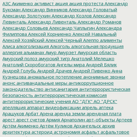
АЗС
Акименко
активист
акция
акция протеста
Александр
Буксман
Александр Винников
Александр Головатый
Александр Золотухин
Александр Козлов
Александр
Левинталь
Александр Ливенталь
Александр Романов
Александр Соловьев
Александр Чаплыгин
Александра
Филиппова
Алексей Корниенко
Алексей Навальный
Алексей Хозяйский
Алексей Черный
Алеппо
алименты
Алиса
алкоголизация
Алкоголь
алкогольная продукция
аллергия
альманах
Амур
Амурзет
Амурская область
Амурский полоз
амурский тигр
Анатолий Мелешко
Анатолий Скоробогатов
Ангелы мира
Андрей Бялик
Андрей Голубь
Андрей Драчев
Андрей Пивенко
Анна
Кузнецова
аномальное потепление
анонимные звонки
анонс
антивандальные меры
антикоррупционное
законодательство
антисанитария
антитеррористическая
безопасность
антитеррористическая комиссия
антитеррористические учения
АО "ДГК"
АО "ДРСК"
апелляция
аппарат видеофиксации
апрель
аптека
Арашуков
Арбат
Арена
аренда земли
арендная плата
арест
арест счетов
Армия
Арнаполин
арт-объекты
Артеев
Артём Акименко
Артём Куликов
Архангельск
архив
архитектура
астероид
астрономия
асфальт
асфальтовое