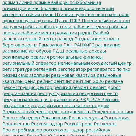
прямая линия
прямые выборы
психбольница
психиатрическая больница
психоневрологический
интернат
птичий грипп
Птичник
пункт весового контроля
пункт пропуска
путевка
Путин
ПФР
Пшеничный
пьянство
за рулем
работа
работодатели
рабочая неделя
рабочая
поездка
рабочие места
радиация
радон
Разбой
развлекательный центр
развод
Раздольное
размыв
берегов
ракеты
Рамазанов
РАН
РАНХиГС
расписание
расписание автобусов
РДШ
реальные доходы
реанимация
ревизия
региональные финансы
региональный оператор
Региональный сосудистый центр
регистратура
регламент
регоператор
регоператор по тко
режим самоизоляции
резиновая квартира
резиновые
квартиры
рейд
рейинг
рейтинг
рейтинг_2026
реклама
реконструкция
ректор
религия
ремонт
ремонт дорог
реорганизация
реструктуризация
ресурсный центр
ресурсоснабжающая организация
РЖД
РИА Рейтинг
ритуальные услуги
рйтинг
рогатый скот
роддом
Родительский день
роды
рождаемость
Рождество
розыск
Ропотребнадзор
Росавиация
Росводресурсы
Росгвардия
Роскачество
Роскомнадзор
Росконтроль
Рослесхоз
Роспотребнадзор
россельхознадзор
российская
экономика
Российский Азимут
Россия
Росстат
рост цен