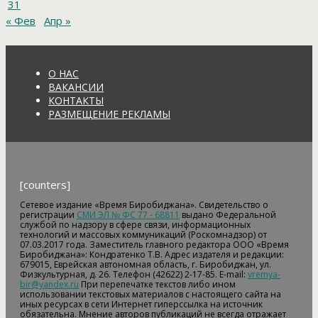
31
« Фев
Апр »
О НАС
ВАКАНСИИ
КОНТАКТЫ
РАЗМЕЩЕНИЕ РЕКЛАМЫ
[counters]
Сетевое издание «Время Биробиджана». Свидетельство о
регистрации
СМИ ЭЛ № ФС 77 - 68811
выдано Федеральной
службой по надзору в сфере связи, информационных
технологий и массовых коммуникаций (Роскомнадзор) от
07.03.2017 года. Заместитель главного редактора ООО «Время
Биробиджана»: Кондратенко Т.В. Адрес издателя и редакции:
679015, Еврейская автономная область, г. Биробиджан, ул.
Физкультурная, д. 26. Телефон (42622) 2-17-85. E-mail:
vremya-
bir@yandex.ru
При перепечатке текстов либо ином
использовании текстовых материалов с настоящего сайта на
иных ресурсах в сети Интернет гиперссылка на источник
обязательна. Мнение авторов публикаций не всегда отражает