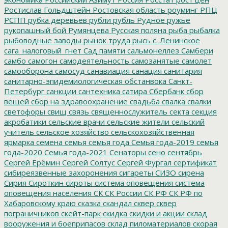
Ростислав Гольдштейн
Ростовская область
роуминг
РПЦ
РСПП
рубка деревьев
рубли
рубль
Рудное
ружье
рукопашный бой
Румянцева
Русская поляна
рыба
рыбалка
рыбоводные заводы
рынок труда
рысь
с. Ленинское
сага_налоговый_гнет
Сад памяти
сальмонеллез
Самбери
самбо
самогон
самодеятельность
самозанятые
самолет
самооборона
самосуд
санавиация
санация
санитария
санитарно-эпидемиологическая обстанвока
Санкт-
Петербург
санкции
сантехника
сатира
Сбербанк
сбор
вещей
сбор на здравоохранение
свадьба
свалка
свалки
светофоры
свищ
связь
священнослужитель
секта
секция
акробатики
сельские врачи
сельские жители
сельский
учитель
сельское хозяйство
сельскохозяйственная
ярмарка
семена
семья
семья года
Семья года-2019
семья
года-2020
Семья года-2021
Сенаторы
сено
сентябрь
Сергей Ерёмин
Сергей Солтус
Сергей Фургал
сертификат
сибиреязвенные захоронения
сигареты
СИЗО
сирена
Сирия
Сироткин
сироты
система оповещения
система
оповещения населения
СК
СК России
СК РФ
СК РФ по
Хабаровскому краю
сказка
скандал
сквер
сквер
пограничников
скейт-парк
скидка
скидки и акции
склад
вооружения и боеприпасов
склад пиломатериалов
скорая