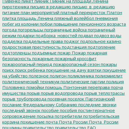
Пивенко
пикет
пикник
Пикник на площади Ленина
пиротехника
письмо в редакцию
письмо_в_редакцию
питание
план мероприятий
платный перекресток
Платон
плитка
площадь Ленина
пляжный волейбол
пневмония
побег из колонии
побои
повышение пенсионного возраста
погода
погорельцы
пограничные войска
пограничный
режим
подарки
подборка_новостей
подвал
подвоз воды
подделка
поддельные права
поджог
подпольное казино
подростковая преступность
подстанция
подтопление
подтопленцы
подъемные
пожар
Пожар
пожарная
безопасность
пожарные
пожарный кроссфит
пожароопасный период
пожароопасный сезон
пожары
поиск
поиск ребенка
покушение на дачу взятки
покушение
на убийство
полезное
полигон
поликлиника
полиомиелит
политехнический техникум
политические партии
полиция
Половинко
помойки
помощь
Понтонная переправа
порча
имущества
порыв
порыв водопровода
порыв теплотрассы
порыв трубопровода
посевная
поселок Партизанский
послание Федеральному Собранию
последние звонки
последний звонок
пособие
пособия
постинтернатное
сопровождение
посылка
потребители
потребительская
корзина
похищение
почта
Почта России
Почта_России
пошлины
правительство
правительство ЕАО