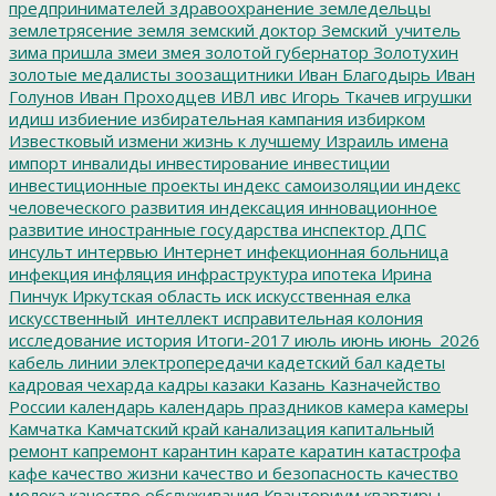
предпринимателей
здравоохранение
земледельцы
землетрясение
земля
земский доктор
Земский_учитель
зима пришла
змеи
змея
золотой губернатор
Золотухин
золотые медалисты
зоозащитники
Иван Благодырь
Иван
Голунов
Иван Проходцев
ИВЛ
ивс
Игорь Ткачев
игрушки
идиш
избиение
избирательная кампания
избирком
Известковый
измени жизнь к лучшему
Израиль
имена
импорт
инвалиды
инвестирование
инвестиции
инвестиционные проекты
индекс самоизоляции
индекс
человеческого развития
индексация
инновационное
развитие
иностранные государства
инспектор ДПС
инсульт
интервью
Интернет
инфекционная больница
инфекция
инфляция
инфраструктура
ипотека
Ирина
Пинчук
Иркутская область
иск
искусственная елка
искусственный_интеллект
исправительная колония
исследование
история
Итоги-2017
июль
июнь
июнь_2026
кабель линии электропередачи
кадетский бал
кадеты
кадровая чехарда
кадры
казаки
Казань
Казначейство
России
календарь
календарь праздников
камера
камеры
Камчатка
Камчатский край
канализация
капитальный
ремонт
капремонт
карантин
карате
каратин
катастрофа
кафе
качество жизни
качество и безопасность
качество
молока
качество обслуживания
Кванториум
квартиры