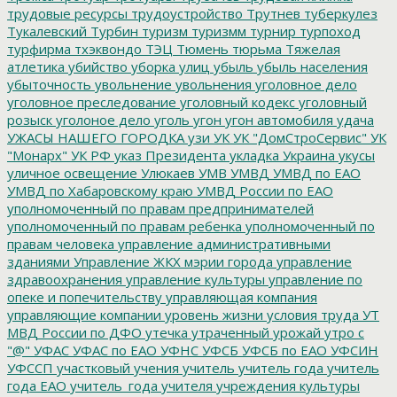
трудовые ресурсы
трудоустройство
Трутнев
туберкулез
Тукалевский
Турбин
туризм
туризмм
турнир
турпоход
турфирма
тхэквондо
ТЭЦ
Тюмень
тюрьма
Тяжелая
атлетика
убийство
уборка улиц
убыль
убыль населения
убыточность
увольнение
увольнения
уголовное дело
уголовное преследование
уголовный кодекс
уголовный
розыск
уголоное дело
уголь
угон
угон автомобиля
удача
УЖАСЫ НАШЕГО ГОРОДКА
узи
УК
УК "ДомСтроСервис"
УК
"Монарх"
УК РФ
указ Президента
укладка
Украина
укусы
уличное освещение
Улюкаев
УМВ
УМВД
УМВД по ЕАО
УМВД по Хабаровскому краю
УМВД России по ЕАО
уполномоченный по правам предпринимателей
уполномоченный по правам ребенка
уполномоченный по
правам человека
управление административными
зданиями
Управление ЖКХ мэрии города
управление
здравоохранения
управление культуры
управление по
опеке и попечительству
управляющая компания
управляющие компании
уровень жизни
условия труда
УТ
МВД России по ДФО
утечка
утраченный урожай
утро с
"@"
УФАС
УФАС по ЕАО
УФНС
УФСБ
УФСБ по ЕАО
УФСИН
УФССП
участковый
учения
учитель
учитель года
учитель
года ЕАО
учитель_года
учителя
учреждения культуры