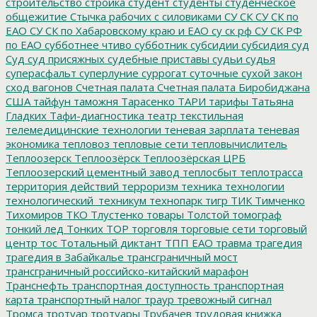
строительство
стройка
студент
студенты
студенческое
общежитие
Стычка рабочих с силовиками
СУ СК
СУ СК по
ЕАО
СУ СК по Хабаровскому краю и ЕАО
су ск рф
СУ СК РФ
по ЕАО
субботнее чтиво
субботник
субсидии
субсидия
суд
Суд
суд присяжных
судебные приставы
судьи
судья
суперасфальт
суперлуние
суррогат
суточные
сухой закон
сход вагонов
Счетная палата
Счетная палата Биробиджана
США
тайфун
таможня
Тарасенко
ТАРИ
тарифы
Татьяна
Гладких
Тафи-диагностика
театр
текстильная
телемедицинские технологии
теневая зарплата
теневая
экономика
тепловоз
тепловые сети
тепловычислитель
Теплоозерск
Теплоозёрск
Теплоозёрская ЦРБ
Теплоозерский цементный завод
теплосбыт
теплотрасса
территория действий
терроризм
техника
технологии
технологический_техникум
технопарк
тигр
ТИК
Тимченко
Тихомиров
ТКО
Тлустенко
товары
Толстой
томограф
тонкий лед
Тонких
ТОР
торговля
торговые сети
торговый
центр
тос
Тотальный диктант
ТПП ЕАО
травма
трагедия
трагедия в Забайкалье
трансграничный мост
трансграничный российско-китайский марафон
Транснефть
транспортная доступность
транспортная
карта
транспортный налог
траур
тревожный сигнал
Тромса
тротуар
тротуары
Трубачев
трудовая книжка