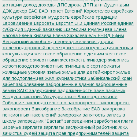
дотации
доход
доходы
ДПС
дрова
ДТП
дтп
Дудин
дым
ДЭК
дюкер
ЕАО
ЕАО_тонет
Евгений Коростелев
еврейская
культура
еврейская_мудрость
еврейские традиции
Евровидение
Евросеть
Еврстат
ЕГЭ
Единая Россия
единая
субсидия
Единый заказчик
Екатерина Румянцева
Елена
Басова
Елена Князева
Елена Хахалева
ель
ЕНВД
Ефим
Вепринский
жалоба
жд переезд
железная дорога
железнодорожный переезд
женская кнсультация
женская
консультация
жестокое обращение с детьми
жестокое
обращение с животными
жестокость
живодер
живопись
животноводство
животные
жилищные сертификаты
жилищные условия
жилье
жилье для детей-сирот
жильё
для подтопленцев
ЖКХ
журналистика
Забайкальский край
забег
заболевание
заброшенные здания
заброшенные
земли
ЗАГС
задержание
задолженность
займ
заказник
Ульдура
заказник Ульдуры
закон
Законодательное
Собрание
законодательство
законопреокт
законопроект
законороект
Заксобрание
Заксобрание ЕАО
заморозка
пенсионных накоплений
заморозки
занятость
запись в
школу
заповедник "Бастак"
заповедники
заработная плата
Заречье
зарплата
зарплаты
заслуженный работник ЖКХ
зачистка_судей
защита прав предпринимателей
защита