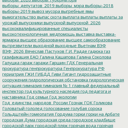
выборы_депутатов_2019
выборы_мэра
выборы-2018
выборы-2019
вывоз мусора
выгребные ямы
вымогательство
выпас скота
выплата
выплаты
выплаты за
урожай
выпускники
выпускной
выпускной_2026
высококвалифицированные специалисты
высокотехнологичная_медпомощь
выставка
выставка-
ярмарка
высшее образование
высшее самообразование
вытрезвители
выходной
выходные
Вьетнам
ВЭФ
ВЭФ_2026
Вячеслав Пастухов
Г.И. Радде
гадюка
газ
газификация ЕАО
Галина Кашапова
Галина Соколова
Галушка
гараж
гаражи
Гаршин
ГДК
Генеральная
прокуратура
генпрокуратура
Генпрокуратура РФ
гериатрия
ГЖИ
ГИБДД
Гиви
Гигант
гидрозащитные
сооружения
гидрологическая обстановка
гидрологическая
ситуация
гимназия
гимназия № 1
главный федеральный
инспектор
год культурного наследия
год педагога и
наставника
Год семьи
Год экологии
Год_единства_народов_России
Гознак
ГОК
Голикова
Головатый
гололед
голосование
голубая сорока
Гольдштейн
гомеопатия
Гордума
горки
горки на Арбате
городская Дума
городская среда
городское кладбище
городской парк
городской пляж
горячая вода
горячая