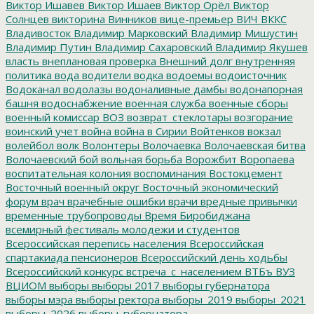
Виктор Ишавев
Виктор Ишаев
Виктор Орёл
Виктор
Солнцев
викторина
Винников
вице-премьер
ВИЧ
ВККС
Владивосток
Владимир Марковский
Владимир Мишустин
Владимир Путин
Владимир Сахаровский
Владимир Якушев
власть
внеплановая проверка
Внешний долг
внутренняя
политика
вода
водители
водка
водоемы
водоисточник
Водоканал
водолазы
водоналивные дамбы
водонапорная
башня
водоснабжение
военная служба
военные сборы
военный комиссар
ВОЗ
возврат_стеклотары
возгорание
воинский учет
война
война в Сирии
Войтенков
вокзал
волейбол
волк
Волонтеры
Волочаевка
Волочаевская битва
Волочаевский бой
вольная борьба
Ворожбит
Воропаева
воспитательная колония
воспоминания
Востокцемент
Восточный военный округ
Восточный экономический
форум
врач
врачебные ошибки
врачи
вредные привычки
временные трубопроводы
Время Биробиджана
всемирный фестиваль молодежи и студентов
Всероссийская перепись населения
Всероссийская
спартакиада пенсионеров
Всероссийский день ходьбы
Всероссийский конкурс
встреча_с_населением
ВТБъ
ВУЗ
ВЦИОМ
выборы
выборы 2017
выборы губернатора
выборы мэра
выборы ректора
выборы_2019
выборы_2021
выборы_2026
выборы_губернатора