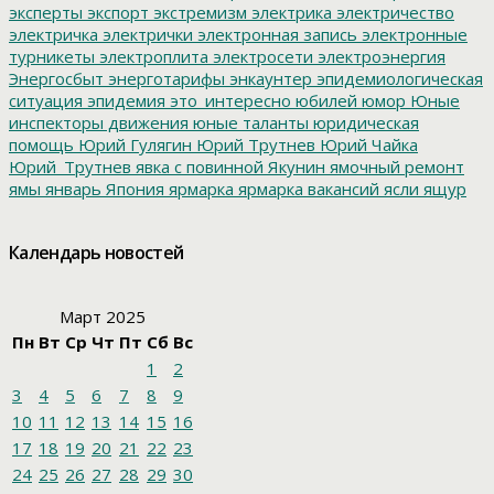
эксперты
экспорт
экстремизм
электрика
электричество
электричка
электрички
электронная запись
электронные
турникеты
электроплита
электросети
электроэнергия
Энергосбыт
энерготарифы
энкаунтер
эпидемиологическая
ситуация
эпидемия
это_интересно
юбилей
юмор
Юные
инспекторы движения
юные таланты
юридическая
помощь
Юрий Гулягин
Юрий Трутнев
Юрий Чайка
Юрий_Трутнев
явка с повинной
Якунин
ямочный ремонт
ямы
январь
Япония
ярмарка
ярмарка вакансий
ясли
ящур
Календарь новостей
Март 2025
Пн
Вт
Ср
Чт
Пт
Сб
Вс
1
2
3
4
5
6
7
8
9
10
11
12
13
14
15
16
17
18
19
20
21
22
23
24
25
26
27
28
29
30