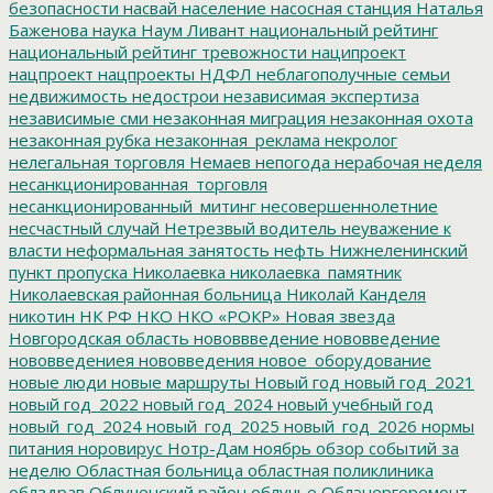
безопасности
насвай
население
насосная станция
Наталья
Баженова
наука
Наум Ливант
национальный рейтинг
национальный рейтинг тревожности
наципроект
нацпроект
нацпроекты
НДФЛ
неблагополучные семьи
недвижимость
недострои
независимая экспертиза
независимые сми
незаконная миграция
незаконная охота
незаконная рубка
незаконная_реклама
некролог
нелегальная торговля
Немаев
непогода
нерабочая неделя
несанкционированная_торговля
несанкционированный_митинг
несовершеннолетние
несчастный случай
Нетрезвый водитель
неуважение к
власти
неформальная занятость
нефть
Нижнеленинский
пункт пропуска
Николаевка
николаевка_памятник
Николаевская районная больница
Николай Канделя
никотин
НК РФ
НКО
НКО «РОКР»
Новая звезда
Новгородская область
нововвведение
нововведение
нововведениея
нововведения
новое_оборудование
новые люди
новые маршруты
Новый год
новый год_2021
новый год_2022
новый год_2024
новый учебный год
новый_год_2024
новый_год_2025
новый_год_2026
нормы
питания
норовирус
Нотр-Дам
ноябрь
обзор событий за
неделю
Областная больница
областная поликлиника
облздрав
Облученский район
облучье
Облэнергоремонт