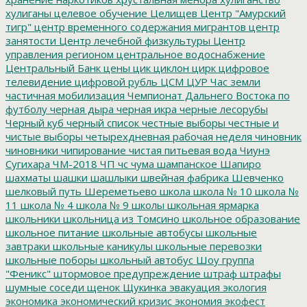
хулиганы
целевое обучение
Целищев
Центр "Амурский
тигр"
центр временного содержания мигрантов
центр
занятости
Центр лечебной физкультуры
Центр
управления регионом
центральное водоснабжение
Центральный Банк
цены
цик
циклон
цирк
цифровое
телевидение
цифровой рубль
ЦСМ
ЦУР
Час земли
частичная мобилизация
Чемпионат Дальнего Востока по
футболу
черная дыра
черная икра
черные лесорубы
Черный куб
черный список
честные выборы
честные и
чистые выборы
четырехдневная рабочая неделя
чиновник
чиновники
чипирование
чистая питьевая вода
Чиунэ
Сугихара
ЧМ-2018
ЧП
чс
чума
шампанское
Шапиро
шахматы
шашки
шашлыки
швейная фабрика
Шевченко
шелковый путь
Шереметьево
школа
школа № 10
школа №
11
школа № 4
школа № 9
школы
школьная ярмарка
школьники
школьница из Томсино
школьное образование
школьное питание
школьные автобусы
школьные
завтраки
школьные каникулы
школьные перевозки
школьные поборы
школьный автобус
Шоу группа
"Феникс"
штормовое предупреждение
штраф
штрафы
шумные соседи
щенок
Щукинка
эвакуация
экология
экономика
экономический кризис
экономия
экофест