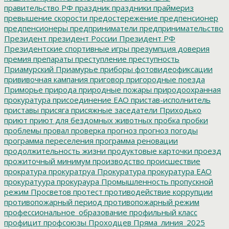
правительство РФ
праздник
праздники
праймериз
превышение скорости
предостережение
предпенсионер
предпенсионеры
предприниматели
предпринимательство
Президент
президент России
Президент РФ
Президентские спортивные игры
презумпция доверия
премия
препараты
преступление
преступность
Приамурский
Приамурье
приборы фотовидеофиксации
прививочная кампания
приговор
пригородные поезда
Приморье
природа
природные пожары
природоохранная
прокуратура
присоединение ЕАО
пристав-исполнитель
приставы
присяга
присяжные заседатели
Приходько
приют
приют для бездомных животных
пробка
пробки
проблемы
провал
проверка
прогноз
прогноз погоды
программа переселения
программа реновации
продолжительность жизни
продуктовые карточки
проезд
прожиточный минимум
производство
происшествие
прократура
прокуратруа
Прокуратура
прокуратура ЕАО
прокуратуура
прокураура
Промышленность
пропускной
режим
Просветов
протест
противодействие коррупции
противопожарный период
противопожарный режим
профессиональное_образование
профильный класс
профицит
профсоюзы
Проходцев
Пряма_линия_2025