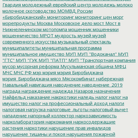
Гвардия
молодежный еврейский центр
молодежь
молоко
молочное скотоводство
МОМВД России
«Биробиджанский»
мониторинг
мониторинг цен
морг
морепродукты
Москва
Московское дело
мост
Мост в
Нижнеленинском
мотопомпа
мошенник
мошенники
мошенничество
МРОТ
мудрость
музей
музей
современного искусства
музыкальный спектакль
муниципалитеты
муниципальная программа
муниципальное имущество
МУП
МУП "Водоканал"
МУП
"ГТС"
МУП "ГУК
МУП "ПАТП"
МУП "Транспортная компания
мусор
мусорная реформа
Мусульманская община
МФЦ
МЧС
МЧС РФ
мэр
мэрия
мэрия Биробиджана
мэрия_Биробиджана
мясо
Мясокомбинат
набережная
Навальный
навигация
наводнение
наводнение_2019
награда
награждение
надежда
Назаров
назначения
Найфельд
наказание
накркотики
наледь
налог
налог на
имущество
налог на профессиональный доход
налоги
налоговая нагрузка
налоговые_льготы
налоговый вычет
нападение
напорный коллектор
наркозависимость
нарколаборатория
наркомания
наркосодержащие
растения
наркотики
нарушение прав инвалидов
нарушение тишины и покоя
нарушения пожарной