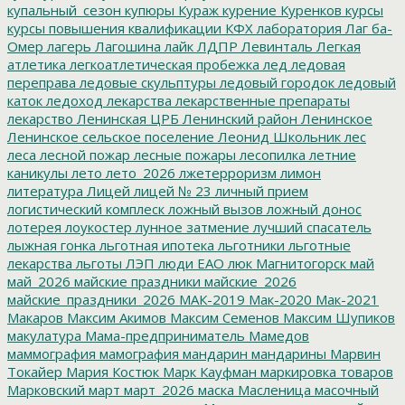
купальный_сезон
купюры
Кураж
курение
Куренков
курсы
курсы повышения квалификации
КФХ
лаборатория
Лаг ба-
Омер
лагерь
Лагошина
лайк
ЛДПР
Левинталь
Легкая
атлетика
легкоатлетическая пробежка
лед
ледовая
переправа
ледовые скульптуры
ледовый городок
ледовый
каток
ледоход
лекарства
лекарственные препараты
лекарство
Ленинская ЦРБ
Ленинский район
Ленинское
Ленинское сельское поселение
Леонид Школьник
лес
леса
лесной пожар
лесные пожары
лесопилка
летние
каникулы
лето
лето_2026
лжетерроризм
лимон
литература
Лицей
лицей № 23
личный прием
логистический комплеск
ложный вызов
ложный донос
лотерея
лоукостер
лунное затмение
лучший спасатель
лыжная гонка
льготная ипотека
льготники
льготные
лекарства
льготы
ЛЭП
люди ЕАО
люк
Магнитогорск
май
май_2026
майские праздники
майские_2026
майские_праздники_2026
МАК-2019
Мак-2020
Мак-2021
Макаров
Максим Акимов
Максим Семенов
Максим Шупиков
макулатура
Мама-предприниматель
Мамедов
маммография
мамография
мандарин
мандарины
Марвин
Токайер
Мария Костюк
Марк Кауфман
маркировка товаров
Марковский
март
март_2026
маска
Масленица
масочный