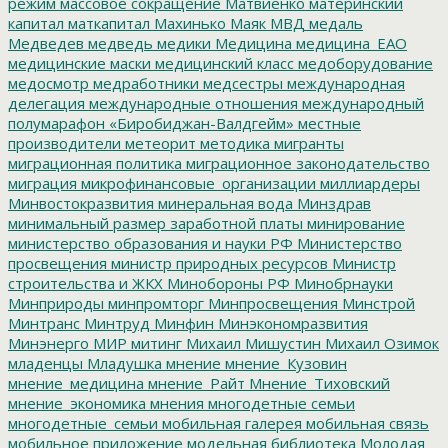
режим
массовое сокращение
Матвиенко
материнский
капитал
маткапитал
Махинько
Маяк
МВД
медаль
Медведев
медведь
медики
Медицина
медицина_ЕАО
медицинские маски
медицинский класс
медоборудование
медосмотр
медработники
медсестры
международная
делегация
международные отношения
международный
полумарафон «Биробиджан-Валдгейм»
местные
производители
метеорит
методика
мигранты
миграционная политика
миграционное законодательство
миграция
микрофинансовые_организации
миллиардеры
Минвостокразвития
минеральная вода
Минздрав
минимальный размер заработной платы
минирование
министерство образования и науки РФ
Министерство
просвещения
министр природных ресурсов
Министр
строительства и ЖКХ
Минобороны РФ
Минобрнауки
Минприроды
минпромторг
Минпросвещения
Минстрой
Минтранс
Минтруд
Минфин
Минэкономразвития
Минэнерго
МИР
митинг
Михаил Мишустин
Михаил Озимок
младенцы
Младушка
мнение
мнение_Кузовин
мнение_медицина
мнение_Райт
Мнение_Тиховский
мнение_экономика
мнения
многодетные семьи
многодетные_семьи
мобильная галерея
мобильная связь
мобильное приложение
модельная библиотека
Молодая