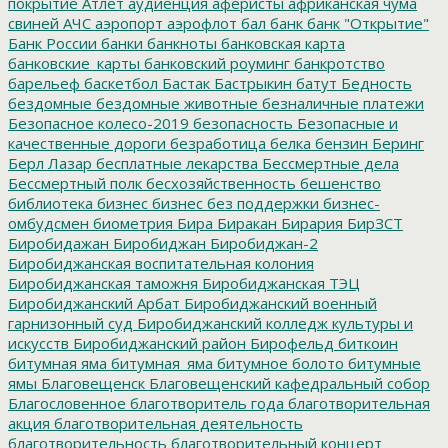
покрытие
Атлет
аудиенция
аферисты
африканская чума
свиней
АЧС
аэропорт
аэрофлот
бал
банк
банк "Открытие"
Банк России
банки
банкноты
банковская карта
банковские_карты
банковский роуминг
банкротство
барельеф
баскетбол
Бастак
Бастрыкин
батут
Бедность
бездомные
бездомные животные
безналичные платежи
Безопасное колесо-2019
безопасность
Безопасные и
качественные дороги
безработица
белка
бензин
Беринг
Берл Лазар
бесплатные лекарства
Бессмертные дела
Бессмертный полк
бесхозяйственность
бешенство
библиотека
бизнес
бизнес без поддержки
бизнес-
омбудсмен
биометрия
Бира
Биракан
Бирария
БирЗСТ
Биробидажан
Биробиджан
Биробиджан-2
Биробиджанская воспитательная колония
Биробиджанская таможня
Биробиджанская ТЭЦ
Биробиджанский Арбат
Биробиджанский военный
гарнизонный суд
Биробиджанский колледж культуры и
искусств
Биробиджанский район
Бирофельд
биткоин
битумная яма
битумная_яма
битумное болото
битумные
ямы
Благовещенск
Благовещенский кафедральный собор
Благословенное
благотворитель года
благотворительная
акция
благотворительная деятельность
благотворительность
благотворительный концерт