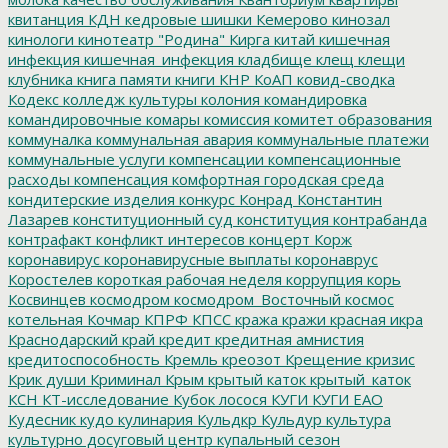
квитанция
КДН
кедровые шишки
Кемерово
кинозал
кинологи
кинотеатр "Родина"
Кирга
китай
кишечная
инфекция
кишечная_инфекция
кладбище
клещ
клещи
клубника
книга памяти
книги
КНР
КоАП
ковид-сводка
Кодекс
колледж культуры
колония
командировка
командировочные
комары
комиссия
комитет образования
коммуналка
коммунальная авария
коммунальные платежи
коммунальные услуги
компенсации
компенсационные
расходы
компенсация
комфортная городская среда
кондитерские изделия
конкурс
Конрад
Константин
Лазарев
конституционный суд
конституция
контрабанда
контрафакт
конфликт интересов
концерт
Корж
коронавирус
коронавирусные выплаты
коронаврус
Коростелев
короткая рабочая неделя
коррупция
корь
Косвинцев
космодром
космодром_Восточный
космос
котельная
Кочмар
КПРФ
КПСС
кража
кражи
красная икра
Краснодарский край
кредит
кредитная амнистия
кредитоспособность
Кремль
креозот
Крещение
кризис
Крик души
Криминал
Крым
крытый каток
крытый_каток
КСН
КТ-исследование
Кубок лосося
КУГИ
КУГИ ЕАО
Кудесник
кудо
кулинария
Кульдкр
Кульдур
культура
культурно досуговый центр
купальный сезон