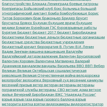
благоустройство
Блокада Ленинграда
боевые патроны
боеприпасы
Бойцовский клуб
бокс
больница
большой
этнографический диктант
бомба
бомбоубежище
Борис
Титов
Борохович
брак
браконьер
Бридер
брусит
брусчатка
Брянск
Будукан
будущие врачи
будущие
медики
Бумагин
Бурейская ГЭС
буровзрывные работы
Бурятия
Бюджет
бюджет 2017
бюджет Биробиджана
бюджетники
бюджетные деньги
бюджетные организации
бюджетные средства
бюджетные учреждения
бюджетный кредит
бюрократия
В. Путин
В.И. Ленин
Вадим Зингман
вакцина
вакцинация
Валдгейм
Валдгеймский детдом
валежник
Валентин Брусиловский
Валентин Коровин
Валентина Матвиенко
Валерий
Дранников
вандализм
вандалы
Васильева
ВВО
ВВП
Вебер
Великан
Великая Октябрьская социалистическая
революция
Великая Отечественная война
велодорожка
велопробег
велосипед
Верховный суд
весенние каникулы
весенний призыв
ветер
ветеран
ветераны
ветераны
пограничной службы
ветераны_СВО
ветхие дома
ветхое
жилье
Вечерний Биробиджан
ВЖС "Надежда России"
взрыв
взрыв газа
взрыв газового баллона
взрыв
метеорита
взятка
взятки
видеокамеры
видеорегистратор