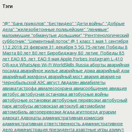
Тэги
"@"
"Банк приколов"
"Бествидео"
"Дети войны"
"Добрые
дела"
"железобетонные полицейские"
"ленивые"
малоимущие
"обманутые дольщики"
"Рентгенологический
субботник"
"Цементный поток"
@
1 класс
1 мая
1 сентября
112
2018
23 февраля
31 декабря
5
5G
75-летие Победы
8
Марта
80 лет
80 лет Биробиджану
80_летие_Победы
85
лет ЕАО
85_лет_ЕАО
9 мая
Apple
Forbes
Instagram
L-410
QR-код
WhatsApp
Wi-Fi
WorldSkills Russia
аборты
аварийная
посадка
аварийное жилье
аварийные дома
аварийный дом
аварийный жилфонд
аварийный мост
авария
авария на
Чернобыльской АЭС
август
Авдалян
авиабилеты
авиакатастрофа
авиалесоохрана
авиасообщение
авиация
автобус
автобусная остановка
автобусные войны
автобусные остановки
автобусные перевозки
автобусный
парк
автобусы
автовокзал
автоклуб
автомобили
автомобиль
автоперевозки
Агада
агитпоезд
аграрии
адвокат
Адвокаты
административная комиссия
административная ответственность
административное
дело
администрация президента
азартные игры
азимут