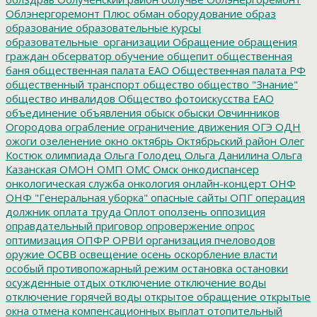
Облэнергоремонт Плюс
обман
оборудование
образ
образование
образовательные курсы
образовательные_организации
Обращение
обращения
граждан
обсерватор
обучение
общепит
общественная
баня
общественная палата ЕАО
Общественная палата РФ
общественный транспорт
общество
общество "Знание"
общество инвалидов
Общество фотоискусства ЕАО
объединение
объявления
обыск
обыски
Овчинников
Огородова
ограбление
ограничение движения
ОГЭ
ОДН
ожоги
озеленение
окно
октябрь
Октябрьский район
Олег
Костюк
олимпиада
Ольга Голодец
Ольга Данилина
Ольга
Казанская
ОМОН
ОМП
ОМС
Омск
онкодиспансер
онкологическая служба
онкология
онлайн-концерт
ОНФ
ОНФ "Генеральная уборка"
опасные сайты
ОПГ
операция
должник
оплата труда
Оплот
оползень
оппозиция
оправдательный приговор
опровержение
опрос
оптимизация
ОПФР
ОРВИ
организация пчеловодов
оружие
ОСВВ
освещение
осень
оскорбление власти
особый противопожарный режим
остановка
остановки
осужденные
отдых
отключение
отключение воды
отключение горячей воды
открытое обращение
открытые
окна
отмена компенсационных выплат
отопительный