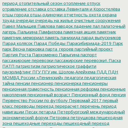
период
отопительный сезон
отопление
отпуск
отравление
отставка
отставка Левинталя и Коростелёва
отцы города
отцы-одиночки
отчетность
охота
охрана
труда
очереди
очередь на жилье
очистные сооружения
Павел Малышев
Павлова
паводок
падение
пал
палаточный
лагерь
Палькина
Памфилова
памятная акция
памятник
памятник-мемориал
память
панихида
парад выпускников
Парад колясок
Парад Победы
Парасибириада-2019
Парк
парк Весна
парковка
парта_героев
партийный проект
Партия Роста
Пархоменко
Парыгина
паспорт
пассажирские перевозки
пассажирские перевозки\
Пасха
ПАТП
патриотизм
патриотическое граффити
пауэрлифтинг
ПГУ
ПГУ им. Шолом-Алейхема
ПДД
ПДН
МОМВД России «Ленинский»
педагоги
педагогическая
тайна
пенсии
пенсионер
пенсионерка
пенсионеры
пенсионная грамотность
пенсионная реформа
пенсионные
накопления
пенсионный возраст
Пенсионный фонд
пенсия
Первенство России по футболу
Первомай 2017
первый
класс
переводы
переезд
перерасчет
перечень
период
навигации
Песах
петарда
Петербургский международный
экономический форум
Петровка
петрушкова
пешеходная
зона
пешеходные переходы
пешеходный переход