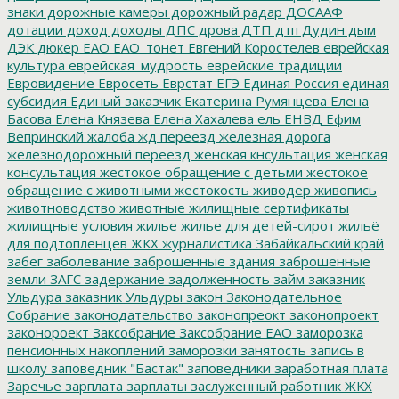
знаки
дорожные камеры
дорожный радар
ДОСААФ
дотации
доход
доходы
ДПС
дрова
ДТП
дтп
Дудин
дым
ДЭК
дюкер
ЕАО
ЕАО_тонет
Евгений Коростелев
еврейская
культура
еврейская_мудрость
еврейские традиции
Евровидение
Евросеть
Еврстат
ЕГЭ
Единая Россия
единая
субсидия
Единый заказчик
Екатерина Румянцева
Елена
Басова
Елена Князева
Елена Хахалева
ель
ЕНВД
Ефим
Вепринский
жалоба
жд переезд
железная дорога
железнодорожный переезд
женская кнсультация
женская
консультация
жестокое обращение с детьми
жестокое
обращение с животными
жестокость
живодер
живопись
животноводство
животные
жилищные сертификаты
жилищные условия
жилье
жилье для детей-сирот
жильё
для подтопленцев
ЖКХ
журналистика
Забайкальский край
забег
заболевание
заброшенные здания
заброшенные
земли
ЗАГС
задержание
задолженность
займ
заказник
Ульдура
заказник Ульдуры
закон
Законодательное
Собрание
законодательство
законопреокт
законопроект
законороект
Заксобрание
Заксобрание ЕАО
заморозка
пенсионных накоплений
заморозки
занятость
запись в
школу
заповедник "Бастак"
заповедники
заработная плата
Заречье
зарплата
зарплаты
заслуженный работник ЖКХ