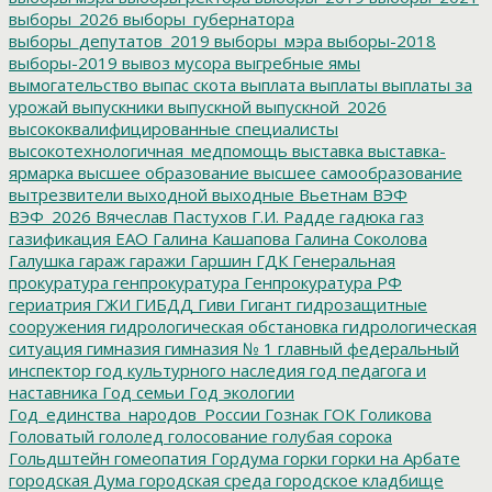
выборы_2026
выборы_губернатора
выборы_депутатов_2019
выборы_мэра
выборы-2018
выборы-2019
вывоз мусора
выгребные ямы
вымогательство
выпас скота
выплата
выплаты
выплаты за
урожай
выпускники
выпускной
выпускной_2026
высококвалифицированные специалисты
высокотехнологичная_медпомощь
выставка
выставка-
ярмарка
высшее образование
высшее самообразование
вытрезвители
выходной
выходные
Вьетнам
ВЭФ
ВЭФ_2026
Вячеслав Пастухов
Г.И. Радде
гадюка
газ
газификация ЕАО
Галина Кашапова
Галина Соколова
Галушка
гараж
гаражи
Гаршин
ГДК
Генеральная
прокуратура
генпрокуратура
Генпрокуратура РФ
гериатрия
ГЖИ
ГИБДД
Гиви
Гигант
гидрозащитные
сооружения
гидрологическая обстановка
гидрологическая
ситуация
гимназия
гимназия № 1
главный федеральный
инспектор
год культурного наследия
год педагога и
наставника
Год семьи
Год экологии
Год_единства_народов_России
Гознак
ГОК
Голикова
Головатый
гололед
голосование
голубая сорока
Гольдштейн
гомеопатия
Гордума
горки
горки на Арбате
городская Дума
городская среда
городское кладбище