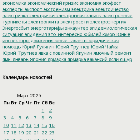
экономика
экономический кризис
экономия
экофест
эксперты
экспорт
экстремизм
электрика
электричество
электричка
электрички
электронная запись
электронные
турникеты
электроплита
электросети
электроэнергия
Энергосбыт
энерготарифы
энкаунтер
эпидемиологическая
ситуация
эпидемия
это_интересно
юбилей
юмор
Юные
инспекторы движения
юные таланты
юридическая
помощь
Юрий Гулягин
Юрий Трутнев
Юрий Чайка
Юрий_Трутнев
явка с повинной
Якунин
ямочный ремонт
ямы
январь
Япония
ярмарка
ярмарка вакансий
ясли
ящур
Календарь новостей
Март 2025
Пн
Вт
Ср
Чт
Пт
Сб
Вс
1
2
3
4
5
6
7
8
9
10
11
12
13
14
15
16
17
18
19
20
21
22
23