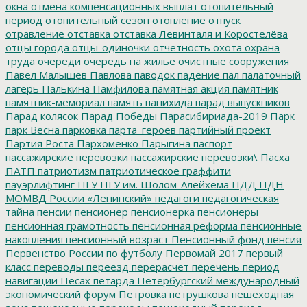
окна
отмена компенсационных выплат
отопительный
период
отопительный сезон
отопление
отпуск
отравление
отставка
отставка Левинталя и Коростелёва
отцы города
отцы-одиночки
отчетность
охота
охрана
труда
очереди
очередь на жилье
очистные сооружения
Павел Малышев
Павлова
паводок
падение
пал
палаточный
лагерь
Палькина
Памфилова
памятная акция
памятник
памятник-мемориал
память
панихида
парад выпускников
Парад колясок
Парад Победы
Парасибириада-2019
Парк
парк Весна
парковка
парта_героев
партийный проект
Партия Роста
Пархоменко
Парыгина
паспорт
пассажирские перевозки
пассажирские перевозки\
Пасха
ПАТП
патриотизм
патриотическое граффити
пауэрлифтинг
ПГУ
ПГУ им. Шолом-Алейхема
ПДД
ПДН
МОМВД России «Ленинский»
педагоги
педагогическая
тайна
пенсии
пенсионер
пенсионерка
пенсионеры
пенсионная грамотность
пенсионная реформа
пенсионные
накопления
пенсионный возраст
Пенсионный фонд
пенсия
Первенство России по футболу
Первомай 2017
первый
класс
переводы
переезд
перерасчет
перечень
период
навигации
Песах
петарда
Петербургский международный
экономический форум
Петровка
петрушкова
пешеходная