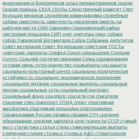
вооружения и боеприпасов
склад пиломатериалов
скорая
Скорая помощь
СКУД
СКУДы
Следственный комитет
Слет
будущих медиков
служебная командировка
служебные
собаки
смертность
смертность населения
смерть на
рабочем месте
СМИ
Смидович
Смидовичский район
смотровая площадка
СМП
снег
снегопад
снюс
собаки
собор Парижской Богоматери
Собра
Собрание депутатов
Совет ветеранов
Совет Федерации
советские ГОСТы
советские зарплаты
Совфед
Сокол
сокращения
Солнцев
Солтус
Солцнев
соотечественники
Сопка
соревнования
сотовая связь
сотрудничество
соцвыплаты
соцзащита
социально-культурный центр
социально-политическая
устойчивость
социально-экономическое положение
социальное питание
социальные выплаты
социальные
пенсии
социальные сети
социальный контракт
Социальный фонд
соцопрос
соцсети
соя
спасатели
спасение
спецтранспорт
СПИД
спорт
спортивная
акробатика
спортивная площадка
спорткомплекс
Справедливая Россия
справка
справки
СПЧ
среднее
образование
средняя зарплата
срок годности
СССР
старый
мост
статистика
статья
стела
стимулирующие выплаты
стипендия
стихия
столица
столица ДфО
стоматология