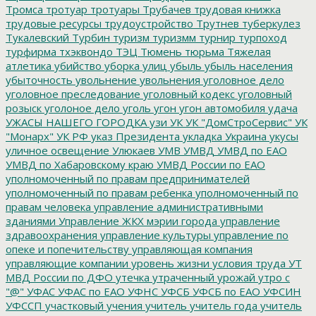
Тромса
тротуар
тротуары
Трубачев
трудовая книжка
трудовые ресурсы
трудоустройство
Трутнев
туберкулез
Тукалевский
Турбин
туризм
туризмм
турнир
турпоход
турфирма
тхэквондо
ТЭЦ
Тюмень
тюрьма
Тяжелая
атлетика
убийство
уборка улиц
убыль
убыль населения
убыточность
увольнение
увольнения
уголовное дело
уголовное преследование
уголовный кодекс
уголовный
розыск
уголоное дело
уголь
угон
угон автомобиля
удача
УЖАСЫ НАШЕГО ГОРОДКА
узи
УК
УК "ДомСтроСервис"
УК
"Монарх"
УК РФ
указ Президента
укладка
Украина
укусы
уличное освещение
Улюкаев
УМВ
УМВД
УМВД по ЕАО
УМВД по Хабаровскому краю
УМВД России по ЕАО
уполномоченный по правам предпринимателей
уполномоченный по правам ребенка
уполномоченный по
правам человека
управление административными
зданиями
Управление ЖКХ мэрии города
управление
здравоохранения
управление культуры
управление по
опеке и попечительству
управляющая компания
управляющие компании
уровень жизни
условия труда
УТ
МВД России по ДФО
утечка
утраченный урожай
утро с
"@"
УФАС
УФАС по ЕАО
УФНС
УФСБ
УФСБ по ЕАО
УФСИН
УФССП
участковый
учения
учитель
учитель года
учитель