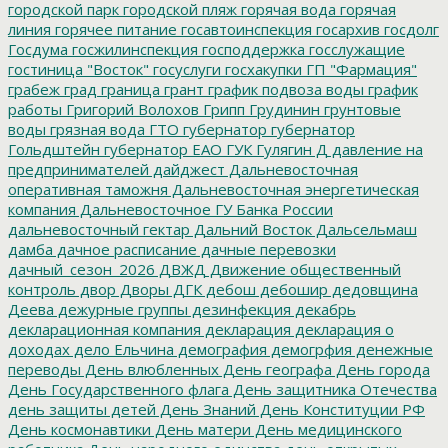
городской парк
городской пляж
горячая вода
горячая
линия
горячее питание
госавтоинспекция
госархив
госдолг
Госдума
госжилинспекция
господдержка
госслужащие
гостиница "Восток"
госуслуги
госхакупки
ГП "Фармация"
грабеж
град
граница
грант
график подвоза воды
график
работы
Григорий Волохов
Грипп
Грудинин
грунтовые
воды
грязная вода
ГТО
губернатор
губернатор
Гольдштейн
губернатор ЕАО
ГУК
Гулягин
Д
давление на
предпринимателей
дайджест
Дальневосточная
оперативная таможня
Дальневосточная энергетическая
компания
Дальневосточное ГУ Банка России
дальневосточный гектар
Дальний Восток
Дальсельмаш
дамба
дачное расписание
дачные перевозки
дачный_сезон_2026
ДВЖД
Движение общественный
контроль
двор
Дворы
ДГК
дебош
дебошир
дедовщина
Деева
дежурные группы
дезинфекция
декабрь
декларационная компания
декларация
декларация о
доходах
дело Ельчина
демография
демогрфия
денежные
переводы
День влюбленных
День географа
День города
День Государственного флага
День защитника Отечества
день защиты детей
День Знаний
День Конституции РФ
День космонавтики
День матери
День медицинского