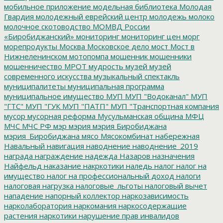
мобильное приложение
модельная библиотека
Молодая
Гвардия
молодежный еврейский центр
молодежь
молоко
молочное скотоводство
МОМВД России
«Биробиджанский»
мониторинг
мониторинг цен
морг
морепродукты
Москва
Московское дело
мост
Мост в
Нижнеленинском
мотопомпа
мошенник
мошенники
мошенничество
МРОТ
мудрость
музей
музей
современного искусства
музыкальный спектакль
муниципалитеты
муниципальная программа
муниципальное имущество
МУП
МУП "Водоканал"
МУП
"ГТС"
МУП "ГУК
МУП "ПАТП"
МУП "Транспортная компания
мусор
мусорная реформа
Мусульманская община
МФЦ
МЧС
МЧС РФ
мэр
мэрия
мэрия Биробиджана
мэрия_Биробиджана
мясо
Мясокомбинат
набережная
Навальный
навигация
наводнение
наводнение_2019
награда
награждение
надежда
Назаров
назначения
Найфельд
наказание
накркотики
наледь
налог
налог на
имущество
налог на профессиональный доход
налоги
налоговая нагрузка
налоговые_льготы
налоговый вычет
нападение
напорный коллектор
наркозависимость
нарколаборатория
наркомания
наркосодержащие
растения
наркотики
нарушение прав инвалидов