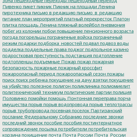
зона
пешеходные переходы
пешеходный переход
Пивенко
пикет
пикник
Пикник на площади Ленина
пиротехника
письмо в редакцию
письмо_в_редакцию
питание
план мероприятий
платный перекресток
Платон
плитка
площадь Ленина
пляжный волейбол
пневмония
побег из колонии
побои
повышение пенсионного возраста
погода
погорельцы
пограничные войска
пограничный
режим
подарки
подборка_новостей
подвал
подвоз воды
подделка
поддельные права
поджог
подпольное казино
подростковая преступность
подстанция
подтопление
подтопленцы
подъемные
Пожар
пожар
пожарная
безопасность
пожарные
пожарный кроссфит
пожароопасный период
пожароопасный сезон
пожары
поиск
поиск ребенка
покушение на дачу взятки
покушение
на убийство
полезное
полигон
поликлиника
полиомиелит
политехнический техникум
политические партии
полиция
Половинко
помойки
помощь
Понтонная переправа
порча
имущества
порыв
порыв водопровода
порыв теплотрассы
порыв трубопровода
посевная
поселок Партизанский
послание Федеральному Собранию
последние звонки
последний звонок
пособие
пособия
постинтернатное
сопровождение
посылка
потребители
потребительская
корзина
похищение
почта
Почта России
Почта_России