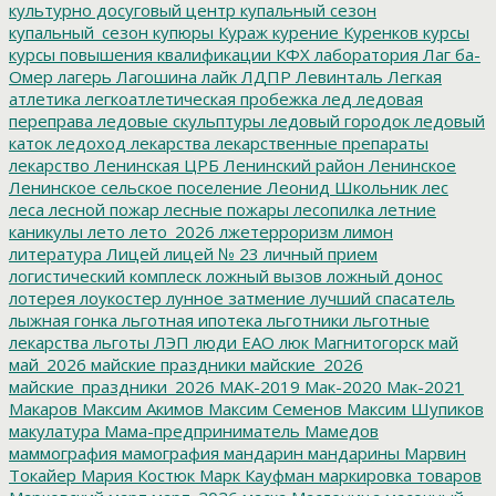
культурно досуговый центр
купальный сезон
купальный_сезон
купюры
Кураж
курение
Куренков
курсы
курсы повышения квалификации
КФХ
лаборатория
Лаг ба-
Омер
лагерь
Лагошина
лайк
ЛДПР
Левинталь
Легкая
атлетика
легкоатлетическая пробежка
лед
ледовая
переправа
ледовые скульптуры
ледовый городок
ледовый
каток
ледоход
лекарства
лекарственные препараты
лекарство
Ленинская ЦРБ
Ленинский район
Ленинское
Ленинское сельское поселение
Леонид Школьник
лес
леса
лесной пожар
лесные пожары
лесопилка
летние
каникулы
лето
лето_2026
лжетерроризм
лимон
литература
Лицей
лицей № 23
личный прием
логистический комплеск
ложный вызов
ложный донос
лотерея
лоукостер
лунное затмение
лучший спасатель
лыжная гонка
льготная ипотека
льготники
льготные
лекарства
льготы
ЛЭП
люди ЕАО
люк
Магнитогорск
май
май_2026
майские праздники
майские_2026
майские_праздники_2026
МАК-2019
Мак-2020
Мак-2021
Макаров
Максим Акимов
Максим Семенов
Максим Шупиков
макулатура
Мама-предприниматель
Мамедов
маммография
мамография
мандарин
мандарины
Марвин
Токайер
Мария Костюк
Марк Кауфман
маркировка товаров