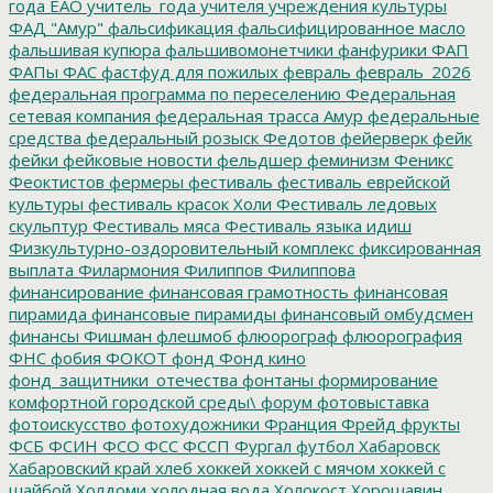
года ЕАО
учитель_года
учителя
учреждения культуры
ФАД "Амур"
фальсификация
фальсифицированное масло
фальшивая купюра
фальшивомонетчики
фанфурики
ФАП
ФАПы
ФАС
фастфуд для пожилых
февраль
февраль_2026
федеральная программа по переселению
Федеральная
сетевая компания
федеральная трасса Амур
федеральные
средства
федеральный розыск
Федотов
фейерверк
фейк
фейки
фейковые новости
фельдшер
феминизм
Феникс
Феоктистов
фермеры
фестиваль
фестиваль еврейской
культуры
фестиваль красок Холи
Фестиваль ледовых
скульптур
Фестиваль мяса
Фестиваль языка идиш
Физкультурно-оздоровительный комплекс
фиксированная
выплата
Филармония
Филиппов
Филиппова
финансирование
финансовая грамотность
финансовая
пирамида
финансовые пирамиды
финансовый омбудсмен
финансы
Фишман
флешмоб
флюорограф
флюорография
ФНС
фобия
ФОКОТ
фонд
Фонд кино
фонд_защитники_отечества
фонтаны
формирование
комфортной городской среды\
форум
фотовыставка
фотоискусство
фотохудожники
Франция
Фрейд
фрукты
ФСБ
ФСИН
ФСО
ФСС
ФССП
Фургал
футбол
Хабаровск
Хабаровский край
хлеб
хоккей
хоккей с мячом
хоккей с
шайбой
Холдоми
холодная вода
Холокост
Хорошавин