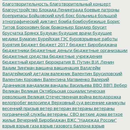
благотворительность
благотворительный концерт
благоустройство
Блокада Ленинграда
боевые патроны
боеприпасы
Бойцовский клуб
бокс
больница
большой
этнографический диктант
бомба
бомбоубежище
Борис
Титов
Борохович
брак
браконьер
Бридер
брусит
брусчатка
Брянск
Будукан
будущие врачи
будущие
медики
Бумагин
Бурейская ГЭС
буровзрывные работы
Бурятия
Бюджет
бюджет 2017
бюджет Биробиджана
бюджетники
бюджетные деньги
бюджетные организации
бюджетные средства
бюджетные учреждения
бюджетный кредит
бюрократия
В. Путин
В.И. Ленин
Вадим Зингман
вакцина
вакцинация
Валдгейм
Валдгеймский детдом
валежник
Валентин Брусиловский
Валентин Коровин
Валентина Матвиенко
Валерий
Дранников
вандализм
вандалы
Васильева
ВВО
ВВП
Вебер
Великан
Великая Октябрьская социалистическая
революция
Великая Отечественная война
велодорожка
велопробег
велосипед
Верховный суд
весенние каникулы
весенний призыв
ветер
ветеран
ветераны
ветераны
пограничной службы
ветераны_СВО
ветхие дома
ветхое
жилье
Вечерний Биробиджан
ВЖС "Надежда России"
взрыв
взрыв газа
взрыв газового баллона
взрыв