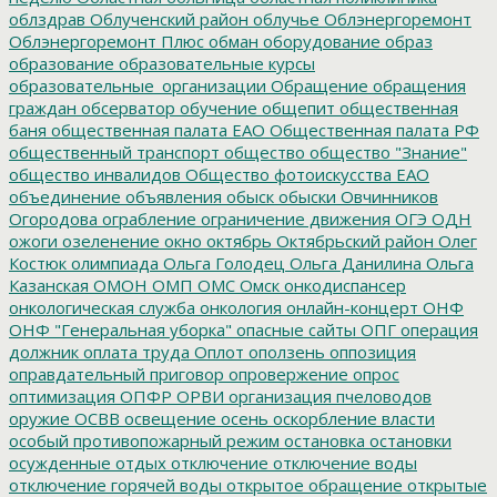
облздрав
Облученский район
облучье
Облэнергоремонт
Облэнергоремонт Плюс
обман
оборудование
образ
образование
образовательные курсы
образовательные_организации
Обращение
обращения
граждан
обсерватор
обучение
общепит
общественная
баня
общественная палата ЕАО
Общественная палата РФ
общественный транспорт
общество
общество "Знание"
общество инвалидов
Общество фотоискусства ЕАО
объединение
объявления
обыск
обыски
Овчинников
Огородова
ограбление
ограничение движения
ОГЭ
ОДН
ожоги
озеленение
окно
октябрь
Октябрьский район
Олег
Костюк
олимпиада
Ольга Голодец
Ольга Данилина
Ольга
Казанская
ОМОН
ОМП
ОМС
Омск
онкодиспансер
онкологическая служба
онкология
онлайн-концерт
ОНФ
ОНФ "Генеральная уборка"
опасные сайты
ОПГ
операция
должник
оплата труда
Оплот
оползень
оппозиция
оправдательный приговор
опровержение
опрос
оптимизация
ОПФР
ОРВИ
организация пчеловодов
оружие
ОСВВ
освещение
осень
оскорбление власти
особый противопожарный режим
остановка
остановки
осужденные
отдых
отключение
отключение воды
отключение горячей воды
открытое обращение
открытые