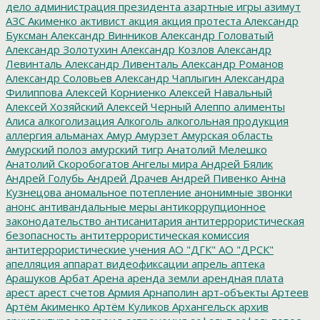
дело
администрация президента
азартные игры
азимут
АЗС
Акименко
активист
акция
акция протеста
Александр
Буксман
Александр Винников
Александр Головатый
Александр Золотухин
Александр Козлов
Александр
Левинталь
Александр Ливенталь
Александр Романов
Александр Соловьев
Александр Чаплыгин
Александра
Филиппова
Алексей Корниенко
Алексей Навальный
Алексей Хозяйский
Алексей Черный
Алеппо
алименты
Алиса
алкоголизация
Алкоголь
алкогольная продукция
аллергия
альманах
Амур
Амурзет
Амурская область
Амурский полоз
амурский тигр
Анатолий Мелешко
Анатолий Скоробогатов
Ангелы мира
Андрей Бялик
Андрей Голубь
Андрей Драчев
Андрей Пивенко
Анна
Кузнецова
аномальное потепление
анонимные звонки
анонс
антивандальные меры
антикоррупционное
законодательство
антисанитария
антитеррористическая
безопасность
антитеррористическая комиссия
антитеррористические учения
АО "ДГК"
АО "ДРСК"
апелляция
аппарат видеофиксации
апрель
аптека
Арашуков
Арбат
Арена
аренда земли
арендная плата
арест
арест счетов
Армия
Арнаполин
арт-объекты
Артеев
Артём Акименко
Артём Куликов
Архангельск
архив