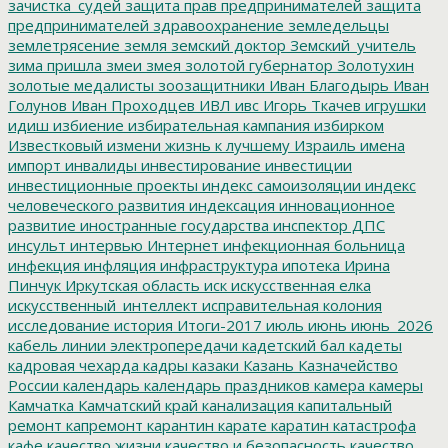
зачистка_судей
защита прав предпринимателей
защита
предпринимателей
здравоохранение
земледельцы
землетрясение
земля
земский доктор
Земский_учитель
зима пришла
змеи
змея
золотой губернатор
Золотухин
золотые медалисты
зоозащитники
Иван Благодырь
Иван
Голунов
Иван Проходцев
ИВЛ
ивс
Игорь Ткачев
игрушки
идиш
избиение
избирательная кампания
избирком
Известковый
измени жизнь к лучшему
Израиль
имена
импорт
инвалиды
инвестирование
инвестиции
инвестиционные проекты
индекс самоизоляции
индекс
человеческого развития
индексация
инновационное
развитие
иностранные государства
инспектор ДПС
инсульт
интервью
Интернет
инфекционная больница
инфекция
инфляция
инфраструктура
ипотека
Ирина
Пинчук
Иркутская область
иск
искусственная елка
искусственный_интеллект
исправительная колония
исследование
история
Итоги-2017
июль
июнь
июнь_2026
кабель линии электропередачи
кадетский бал
кадеты
кадровая чехарда
кадры
казаки
Казань
Казначейство
России
календарь
календарь праздников
камера
камеры
Камчатка
Камчатский край
канализация
капитальный
ремонт
капремонт
карантин
карате
каратин
катастрофа
кафе
качество жизни
качество и безопасность
качество