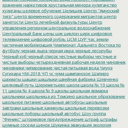
хранение наркотиков
хрустальная менора
хулиганство
хулиганы
целевое обучение
Целищев
Центр "Амурский
тигр"
центр временного содержания мигрантов
центр
занятости
Центр лечебной физкультуры
Центр
управления регионом
центральное водоснабжение
Центральный Банк
цены
цик
циклон
цирк
цифровое
телевидение
цифровой рубль
ЦСМ
ЦУР
Час земли
частичная мобилизация
Чемпионат Дальнего Востока по
футболу
черная дыра
черная икра
черные лесорубы
Черный куб
черный список
честные выборы
честные и
чистые выборы
четырехдневная рабочая неделя
чиновник
чиновники
чипирование
чистая питьевая вода
Чиунэ
Сугихара
ЧМ-2018
ЧП
чс
чума
шампанское
Шапиро
шахматы
шашки
шашлыки
швейная фабрика
Шевченко
шелковый путь
Шереметьево
школа
школа № 10
школа №
11
школа № 4
школа № 9
школы
школьная ярмарка
школьники
школьница из Томсино
школьное образование
школьное питание
школьные автобусы
школьные
завтраки
школьные каникулы
школьные перевозки
школьные поборы
школьный автобус
Шоу группа
"Феникс"
штормовое предупреждение
штраф
штрафы
шумные соседи
щенок
Щукинка
эвакуация
экология