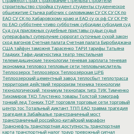
страйкбол
страх
страхование
стрельба
строители
строительство
стройка
студент
студенты
студенческое
общежитие
Стычка рабочих с силовиками
СУ СК
СУ СК по
ЕАО
СУ СК по Хабаровскому краю и ЕАО
су ск рф
СУ СК РФ
по ЕАО
субботнее чтиво
субботник
субсидии
субсидия
суд
Суд
суд присяжных
судебные приставы
судьи
судья
суперасфальт
суперлуние
суррогат
суточные
сухой закон
сход вагонов
Счетная палата
Счетная палата Биробиджана
США
тайфун
таможня
Тарасенко
ТАРИ
тарифы
Татьяна
Гладких
Тафи-диагностика
театр
текстильная
телемедицинские технологии
теневая зарплата
теневая
экономика
тепловоз
тепловые сети
тепловычислитель
Теплоозерск
Теплоозёрск
Теплоозёрская ЦРБ
Теплоозерский цементный завод
теплосбыт
теплотрасса
территория действий
терроризм
техника
технологии
технологический_техникум
технопарк
тигр
ТИК
Тимченко
Тихомиров
ТКО
Тлустенко
товары
Толстой
томограф
тонкий лед
Тонких
ТОР
торговля
торговые сети
торговый
центр
тос
Тотальный диктант
ТПП ЕАО
травма
трагедия
трагедия в Забайкалье
трансграничный мост
трансграничный российско-китайский марафон
Транснефть
транспортная доступность
транспортная
карта
транспортный налог
траур
тревожный сигнал