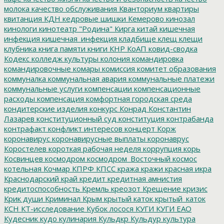
молока
качество обслуживания
Кванториум
квартиры
квитанция
КДН
кедровые шишки
Кемерово
кинозал
кинологи
кинотеатр "Родина"
Кирга
китай
кишечная
инфекция
кишечная_инфекция
кладбище
клещ
клещи
клубника
книга памяти
книги
КНР
КоАП
ковид-сводка
Кодекс
колледж культуры
колония
командировка
командировочные
комары
комиссия
комитет образования
коммуналка
коммунальная авария
коммунальные платежи
коммунальные услуги
компенсации
компенсационные
расходы
компенсация
комфортная городская среда
кондитерские изделия
конкурс
Конрад
Константин
Лазарев
конституционный суд
конституция
контрабанда
контрафакт
конфликт интересов
концерт
Корж
коронавирус
коронавирусные выплаты
коронаврус
Коростелев
короткая рабочая неделя
коррупция
корь
Косвинцев
космодром
космодром_Восточный
космос
котельная
Кочмар
КПРФ
КПСС
кража
кражи
красная икра
Краснодарский край
кредит
кредитная амнистия
кредитоспособность
Кремль
креозот
Крещение
кризис
Крик души
Криминал
Крым
крытый каток
крытый_каток
КСН
КТ-исследование
Кубок лосося
КУГИ
КУГИ ЕАО
Кудесник
кудо
кулинария
Кульдкр
Кульдур
культура