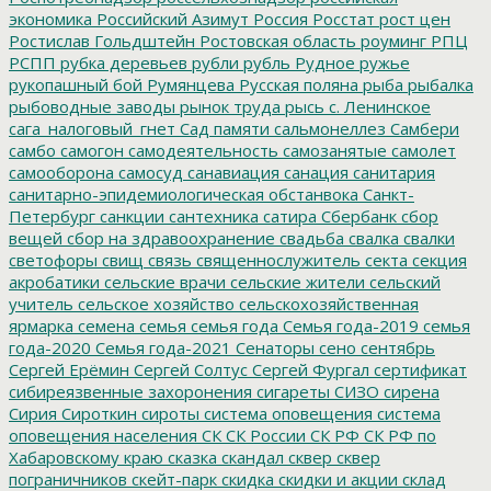
экономика
Российский Азимут
Россия
Росстат
рост цен
Ростислав Гольдштейн
Ростовская область
роуминг
РПЦ
РСПП
рубка деревьев
рубли
рубль
Рудное
ружье
рукопашный бой
Румянцева
Русская поляна
рыба
рыбалка
рыбоводные заводы
рынок труда
рысь
с. Ленинское
сага_налоговый_гнет
Сад памяти
сальмонеллез
Самбери
самбо
самогон
самодеятельность
самозанятые
самолет
самооборона
самосуд
санавиация
санация
санитария
санитарно-эпидемиологическая обстанвока
Санкт-
Петербург
санкции
сантехника
сатира
Сбербанк
сбор
вещей
сбор на здравоохранение
свадьба
свалка
свалки
светофоры
свищ
связь
священнослужитель
секта
секция
акробатики
сельские врачи
сельские жители
сельский
учитель
сельское хозяйство
сельскохозяйственная
ярмарка
семена
семья
семья года
Семья года-2019
семья
года-2020
Семья года-2021
Сенаторы
сено
сентябрь
Сергей Ерёмин
Сергей Солтус
Сергей Фургал
сертификат
сибиреязвенные захоронения
сигареты
СИЗО
сирена
Сирия
Сироткин
сироты
система оповещения
система
оповещения населения
СК
СК России
СК РФ
СК РФ по
Хабаровскому краю
сказка
скандал
сквер
сквер
пограничников
скейт-парк
скидка
скидки и акции
склад