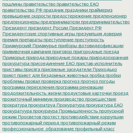
пошлины
правительство
правительство ЕАО
правительство РФ
праздник
праздники
праймериз
превышение скорости
предостережение
предпенсионер
предпенсионеры
предприниматели
предпринимательство
Президент
президент России
Президент РФ
Президентские спортивные игры
презумпция доверия
премия
препараты
преступление
преступность
Приамурский
Приамурье
приборы фотовидеофиксации
прививочная кампания
приговор
пригородные поезда
Приморье
природа
природные пожары
природоохранная
прокуратура
присоединение ЕАО
пристав-исполнитель
приставы
присяга
присяжные заседатели
Приходько
приют
приют для бездомных животных
пробка
пробки
проблемы
провал
проверка
прогноз
прогноз погоды
программа переселения
программа реновации
продолжительность жизни
продуктовые карточки
проезд
прожиточный минимум
производство
происшествие
прократура
прокуратруа
Прокуратура
прокуратура ЕАО
прокуратуура
прокураура
Промышленность
пропускной
режим
Просветов
протест
противодействие коррупции
противопожарный период
противопожарный режим
профессиональное_образование
профильный класс