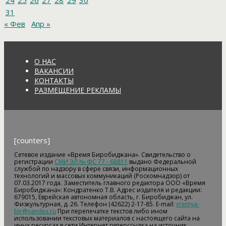
24
25
26
27
28
29
30
31
« Фев
Апр »
О НАС
ВАКАНСИИ
КОНТАКТЫ
РАЗМЕЩЕНИЕ РЕКЛАМЫ
[counters]
Сетевое издание «Время Биробиджана». Свидетельство о
регистрации
СМИ ЭЛ № ФС 77 - 68811
выдано Федеральной
службой по надзору в сфере связи, информационных
технологий и массовых коммуникаций (Роскомнадзор) от
07.03.2017 года. Заместитель главного редактора ООО «Время
Биробиджана»: Кондратенко Т.В. Адрес издателя и редакции:
679015, Еврейская автономная область, г. Биробиджан, ул.
Физкультурная, д. 26. Телефон (42622) 2-17-85. E-mail:
vremya-
bir@yandex.ru
При перепечатке текстов либо ином
использовании текстовых материалов с настоящего сайта на
иных ресурсах в сети Интернет гиперссылка на источник