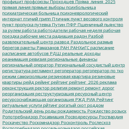
профицит
профсоюзы
Проходцев
Пряма_линия_2025
прямая линия
прямые выборы
психбольница
психиатрическая больница
психоневрологический
интернат
птичий грипп
Птичник
пункт весового контроля
пункт пропуска
путевка
Путин
ПФР
Пшеничный
пьянство
за рулем
работа
работодатели
рабочая неделя
рабочая
поездка
рабочие места
радиация
радон
Разбой
развлекательный центр
развод
Раздольное
размыв
берегов
ракеты
Рамазанов
РАН
РАНХиГС
расписание
расписание автобусов
РДШ
реальные доходы
реанимация
ревизия
региональные финансы
региональный оператор
Региональный сосудистый центр
регистратура
регламент
регоператор
регоператор по тко
режим самоизоляции
резиновая квартира
резиновые
квартиры
рейд
рейинг
рейтинг
рейтинг_2026
реклама
реконструкция
ректор
религия
ремонт
ремонт дорог
реорганизация
реструктуризация
ресурсный центр
ресурсоснабжающая организация
РЖД
РИА Рейтинг
ритуальные услуги
рйтинг
рогатый скот
роддом
Родительский день
роды
рождаемость
Рождество
розыск
Ропотребнадзор
Росавиация
Росводресурсы
Росгвардия
Роскачество
Роскомнадзор
Росконтроль
Рослесхоз
Роспотребнадзор
россельхознадзор
российская