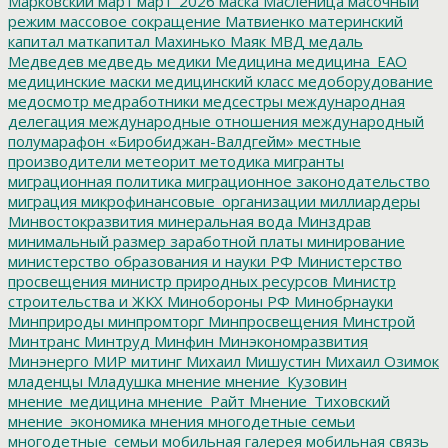
Марковский
март
март_2026
маска
Масленица
масочный
режим
массовое сокращение
Матвиенко
материнский
капитал
маткапитал
Махинько
Маяк
МВД
медаль
Медведев
медведь
медики
Медицина
медицина_ЕАО
медицинские маски
медицинский класс
медоборудование
медосмотр
медработники
медсестры
международная
делегация
международные отношения
международный
полумарафон «Биробиджан-Валдгейм»
местные
производители
метеорит
методика
мигранты
миграционная политика
миграционное законодательство
миграция
микрофинансовые_организации
миллиардеры
Минвостокразвития
минеральная вода
Минздрав
минимальный размер заработной платы
минирование
министерство образования и науки РФ
Министерство
просвещения
министр природных ресурсов
Министр
строительства и ЖКХ
Минобороны РФ
Минобрнауки
Минприроды
минпромторг
Минпросвещения
Минстрой
Минтранс
Минтруд
Минфин
Минэкономразвития
Минэнерго
МИР
митинг
Михаил Мишустин
Михаил Озимок
младенцы
Младушка
мнение
мнение_Кузовин
мнение_медицина
мнение_Райт
Мнение_Тиховский
мнение_экономика
мнения
многодетные семьи
многодетные_семьи
мобильная галерея
мобильная связь