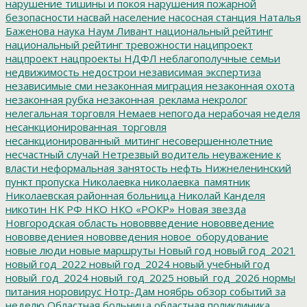
нарушение тишины и покоя
нарушения пожарной
безопасности
насвай
население
насосная станция
Наталья
Баженова
наука
Наум Ливант
национальный рейтинг
национальный рейтинг тревожности
наципроект
нацпроект
нацпроекты
НДФЛ
неблагополучные семьи
недвижимость
недострои
независимая экспертиза
независимые сми
незаконная миграция
незаконная охота
незаконная рубка
незаконная_реклама
некролог
нелегальная торговля
Немаев
непогода
нерабочая неделя
несанкционированная_торговля
несанкционированный_митинг
несовершеннолетние
несчастный случай
Нетрезвый водитель
неуважение к
власти
неформальная занятость
нефть
Нижнеленинский
пункт пропуска
Николаевка
николаевка_памятник
Николаевская районная больница
Николай Канделя
никотин
НК РФ
НКО
НКО «РОКР»
Новая звезда
Новгородская область
нововвведение
нововведение
нововведениея
нововведения
новое_оборудование
новые люди
новые маршруты
Новый год
новый год_2021
новый год_2022
новый год_2024
новый учебный год
новый_год_2024
новый_год_2025
новый_год_2026
нормы
питания
норовирус
Нотр-Дам
ноябрь
обзор событий за
неделю
Областная больница
областная поликлиника