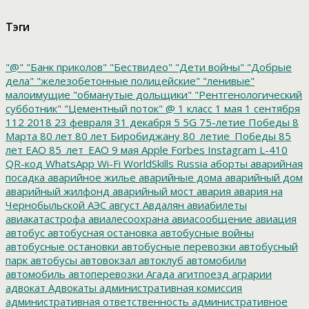
Тэги
"@"
"Банк приколов"
"Бествидео"
"Дети войны"
"Добрые
дела"
"железобетонные полицейские"
"ленивые"
малоимущие
"обманутые дольщики"
"Рентгенологический
субботник"
"Цементный поток"
@
1 класс
1 мая
1 сентября
112
2018
23 февраля
31 декабря
5
5G
75-летие Победы
8
Марта
80 лет
80 лет Биробиджану
80_летие_Победы
85
лет ЕАО
85_лет_ЕАО
9 мая
Apple
Forbes
Instagram
L-410
QR-код
WhatsApp
Wi-Fi
WorldSkills Russia
аборты
аварийная
посадка
аварийное жилье
аварийные дома
аварийный дом
аварийный жилфонд
аварийный мост
авария
авария на
Чернобыльской АЭС
август
Авдалян
авиабилеты
авиакатастрофа
авиалесоохрана
авиасообщение
авиация
автобус
автобусная остановка
автобусные войны
автобусные остановки
автобусные перевозки
автобусный
парк
автобусы
автовокзал
автоклуб
автомобили
автомобиль
автоперевозки
Агада
агитпоезд
аграрии
адвокат
Адвокаты
административная комиссия
административная ответственность
административное