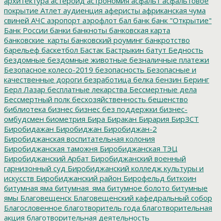
архитектура
астероид
астрономия
асфальт
асфальтовое
покрытие
Атлет
аудиенция
аферисты
африканская чума
свиней
АЧС
аэропорт
аэрофлот
бал
банк
банк "Открытие"
Банк России
банки
банкноты
банковская карта
банковские_карты
банковский роуминг
банкротство
барельеф
баскетбол
Бастак
Бастрыкин
батут
Бедность
бездомные
бездомные животные
безналичные платежи
Безопасное колесо-2019
безопасность
Безопасные и
качественные дороги
безработица
белка
бензин
Беринг
Берл Лазар
бесплатные лекарства
Бессмертные дела
Бессмертный полк
бесхозяйственность
бешенство
библиотека
бизнес
бизнес без поддержки
бизнес-
омбудсмен
биометрия
Бира
Биракан
Бирария
БирЗСТ
Биробидажан
Биробиджан
Биробиджан-2
Биробиджанская воспитательная колония
Биробиджанская таможня
Биробиджанская ТЭЦ
Биробиджанский Арбат
Биробиджанский военный
гарнизонный суд
Биробиджанский колледж культуры и
искусств
Биробиджанский район
Бирофельд
биткоин
битумная яма
битумная_яма
битумное болото
битумные
ямы
Благовещенск
Благовещенский кафедральный собор
Благословенное
благотворитель года
благотворительная
акция
благотворительная деятельность