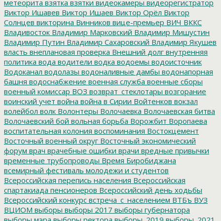
метеорита
взятка
взятки
видеокамеры
видеорегистратор
Виктор Ишавев
Виктор Ишаев
Виктор Орёл
Виктор
Солнцев
викторина
Винников
вице-премьер
ВИЧ
ВККС
Владивосток
Владимир Марковский
Владимир Мишустин
Владимир Путин
Владимир Сахаровский
Владимир Якушев
власть
внеплановая проверка
Внешний долг
внутренняя
политика
вода
водители
водка
водоемы
водоисточник
Водоканал
водолазы
водоналивные дамбы
водонапорная
башня
водоснабжение
военная служба
военные сборы
военный комиссар
ВОЗ
возврат_стеклотары
возгорание
воинский учет
война
война в Сирии
Войтенков
вокзал
волейбол
волк
Волонтеры
Волочаевка
Волочаевская битва
Волочаевский бой
вольная борьба
Ворожбит
Воропаева
воспитательная колония
воспоминания
Востокцемент
Восточный военный округ
Восточный экономический
форум
врач
врачебные ошибки
врачи
вредные привычки
временные трубопроводы
Время Биробиджана
всемирный фестиваль молодежи и студентов
Всероссийская перепись населения
Всероссийская
спартакиада пенсионеров
Всероссийский день ходьбы
Всероссийский конкурс
встреча_с_населением
ВТБъ
ВУЗ
ВЦИОМ
выборы
выборы 2017
выборы губернатора
выборы мэра
выборы ректора
выборы_2019
выборы_2021