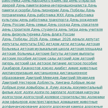
работника
День народного единства
день открытых
дверей
День памяти воина-интернационалиста
День
памяти и скорби
День пионерии
День Победы
День
пограничника
День работника ЖКХ
День работника
культуры
день работника транспорта
День рождения
День России
День семьи
День соседа
День спасателя
день строителя
День студента
день тигра
день учителя
день физкультурника
День флага России
День_Победы_2026
День_семьи_2026
деньги
депутат
депутаты
депутаты ЕАО
детдом
дети
детсады
детская
больница
детская музыкальная школа
детская площадка
детская_больница
детские батуты
детские выплаты
детские пособия
детские сады
детский дом
детский
лагерь
детский сад
детское питание
детское пособие
Джабаров
Джанхотов
дзюдо
диабет
дикие животные
диспансеризация
дистанционка
дистанционное
образование
Дмитрий Меведев
Дмитрий Медведев
Дмитрий Нестеров
Доблесть_Хингана
Добрые люди
Добрые руки
довыборы_в_Думу
дождь
документальный
фильм
долг
долги
долги по зарплате
долговая нагрузка
долгострои
долгострой
долевое строительство
должники
дом офицеров
дом престарелых
домашние животные
допфинансирование
дороги
дорожная камера
дорожные