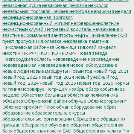
незаконная рубка
незаконная_реклама
некролог
нелегальная торговля
Немаев
непогода
нерабочая неделя
несанкционированная_торговля
несанкционированный_митинг
несовершеннолетние
несчастный случай
Нетрезвый водитель
неуважение к
власти
неформальная занятость
нефть
Нижнеленинский
пункт пропуска
Николаевка
николаевка_памятник
Николаевская районная больница
Николай Канделя
никотин
НК РФ
НКО
НКО «РОКР»
Новая звезда
Новгородская область
нововвведение
нововведение
нововведениея
нововведения
новое_оборудование
новые люди
новые маршруты
Новый год
новый год_2021
новый год_2022
новый год_2024
новый учебный год
новый_год_2024
новый_год_2025
новый_год_2026
нормы
питания
норовирус
Нотр-Дам
ноябрь
обзор событий за
неделю
Областная больница
областная поликлиника
облздрав
Облученский район
облучье
Облэнергоремонт
Облэнергоремонт Плюс
обман
оборудование
образ
образование
образовательные курсы
образовательные_организации
Обращение
обращения
граждан
обсерватор
обучение
общепит
общественная
баня
общественная палата ЕАО
Общественная палата РФ