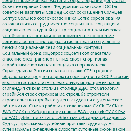
собор Парижской Богоматери
Собра
Собрание депутатов
Совет ветеранов
Совет Федерации
советские ГОСТы
советские зарплаты
Совфед
Сокол
сокращения
Солнцев
Солтус
Солцнев
соотечественники
Сопка
соревнования
сотовая связь
сотрудничество
соцвыплаты
соцзащита
социально-культурный центр
социально-политическая
устойчивость
социально-экономическое положение
социальное питание
социальные выплаты
социальные
пенсии
социальные сети
социальный контракт
Социальный фонд
соцопрос
соцсети
соя
спасатели
спасение
спецтранспорт
СПИД
спорт
спортивная
акробатика
спортивная площадка
спорткомплекс
Справедливая Россия
справка
справки
СПЧ
среднее
образование
средняя зарплата
срок годности
СССР
старый
мост
статистика
статья
стела
стимулирующие выплаты
стипендия
стихия
столица
столица ДфО
стоматология
страйкбол
страх
страхование
стрельба
строители
строительство
стройка
студент
студенты
студенческое
общежитие
Стычка рабочих с силовиками
СУ СК
СУ СК по
ЕАО
СУ СК по Хабаровскому краю и ЕАО
су ск рф
СУ СК РФ
по ЕАО
субботнее чтиво
субботник
субсидии
субсидия
суд
Суд
суд присяжных
судебные приставы
судьи
судья
суперасфальт
суперлуние
суррогат
суточные
сухой закон