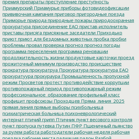
премия
препараты
преступление
преступность
Приамурский
Приамурье
приборы фотовидеофиксации
прививочная кампания
приговор
пригородные поезда
Приморье
природа
природные пожары
природоохранная
прокуратура
присоединение ЕАО
пристав-исполнитель
приставы
присяга
присяжные заседатели
Приходько
приют
приют для бездомных животных
пробка
пробки
проблемы
провал
проверка
прогноз
прогноз погоды
программа переселения
программа реновации
продолжительность жизни
продуктовые карточки
проезд
прожиточный минимум
производство
происшествие
прократура
прокуратруа
Прокуратура
прокуратура ЕАО
прокуратуура
прокураура
Промышленность
пропускной
режим
Просветов
протест
противодействие коррупции
противопожарный период
противопожарный режим
профессиональное_образование
профильный класс
профицит
профсоюзы
Проходцев
Пряма_линия_2025
прямая линия
прямые выборы
психбольница
психиатрическая больница
психоневрологический
интернат
птичий грипп
Птичник
пункт весового контроля
пункт пропуска
путевка
Путин
ПФР
Пшеничный
пьянство
за рулем
работа
работодатели
рабочая неделя
рабочая
поездка
рабочие места
радиация
радон
Разбой