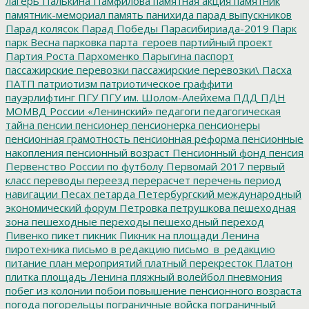
лагерь
Палькина
Памфилова
памятная акция
памятник
памятник-мемориал
память
панихида
парад выпускников
Парад колясок
Парад Победы
Парасибириада-2019
Парк
парк Весна
парковка
парта_героев
партийный проект
Партия Роста
Пархоменко
Парыгина
паспорт
пассажирские перевозки
пассажирские перевозки\
Пасха
ПАТП
патриотизм
патриотическое граффити
пауэрлифтинг
ПГУ
ПГУ им. Шолом-Алейхема
ПДД
ПДН
МОМВД России «Ленинский»
педагоги
педагогическая
тайна
пенсии
пенсионер
пенсионерка
пенсионеры
пенсионная грамотность
пенсионная реформа
пенсионные
накопления
пенсионный возраст
Пенсионный фонд
пенсия
Первенство России по футболу
Первомай 2017
первый
класс
переводы
переезд
перерасчет
перечень
период
навигации
Песах
петарда
Петербургский международный
экономический форум
Петровка
петрушкова
пешеходная
зона
пешеходные переходы
пешеходный переход
Пивенко
пикет
пикник
Пикник на площади Ленина
пиротехника
письмо в редакцию
письмо_в_редакцию
питание
план мероприятий
платный перекресток
Платон
плитка
площадь Ленина
пляжный волейбол
пневмония
побег из колонии
побои
повышение пенсионного возраста
погода
погорельцы
пограничные войска
пограничный