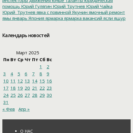
инспекторы движения
юные таланты
юридическая
помощь
Юрий Гулягин
Юрий Трутнев
Юрий Чайка
Юрий_Трутнев
явка с повинной
Якунин
ямочный ремонт
ямы
январь
Япония
ярмарка
ярмарка вакансий
ясли
ящур
Календарь новостей
Март 2025
Пн
Вт
Ср
Чт
Пт
Сб
Вс
1
2
3
4
5
6
7
8
9
10
11
12
13
14
15
16
17
18
19
20
21
22
23
24
25
26
27
28
29
30
31
« Фев
Апр »
О НАС