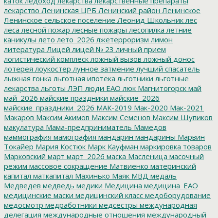
каток
ледоход
лекарства
лекарственные препараты
лекарство
Ленинская ЦРБ
Ленинский район
Ленинское
Ленинское сельское поселение
Леонид Школьник
лес
леса
лесной пожар
лесные пожары
лесопилка
летние
каникулы
лето
лето_2026
лжетерроризм
лимон
литература
Лицей
лицей № 23
личный прием
логистический комплеск
ложный вызов
ложный донос
лотерея
лоукостер
лунное затмение
лучший спасатель
лыжная гонка
льготная ипотека
льготники
льготные
лекарства
льготы
ЛЭП
люди ЕАО
люк
Магнитогорск
май
май_2026
майские праздники
майские_2026
майские_праздники_2026
МАК-2019
Мак-2020
Мак-2021
Макаров
Максим Акимов
Максим Семенов
Максим Шупиков
макулатура
Мама-предприниматель
Мамедов
маммография
мамография
мандарин
мандарины
Марвин
Токайер
Мария Костюк
Марк Кауфман
маркировка товаров
Марковский
март
март_2026
маска
Масленица
масочный
режим
массовое сокращение
Матвиенко
материнский
капитал
маткапитал
Махинько
Маяк
МВД
медаль
Медведев
медведь
медики
Медицина
медицина_ЕАО
медицинские маски
медицинский класс
медоборудование
медосмотр
медработники
медсестры
международная
делегация
международные отношения
международный