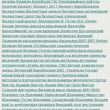
медики
Бумагин
Бурейская ГЭС
буровзрывные работы
Бурятия
Бюджет
бюджет 2017
бюджет Биробиджана
бюджетники
бюджетные деньги
бюджетные организации
бюджетные средства
бюджетные учреждения
бюджетный кредит
бюрократия
В. Путин
В.И. Ленин
Вадим Зингман
вакцина
вакцинация
Валдгейм
Валдгеймский детдом
валежник
Валентин Брусиловский
Валентин Коровин
Валентина Матвиенко
Валерий
Дранников
вандализм
вандалы
Васильева
ВВО
ВВП
Вебер
Великан
Великая Октябрьская социалистическая
революция
Великая Отечественная война
велодорожка
велопробег
велосипед
Верховный суд
весенние каникулы
весенний призыв
ветер
ветеран
ветераны
ветераны
пограничной службы
ветераны_СВО
ветхие дома
ветхое
жилье
Вечерний Биробиджан
ВЖС "Надежда России"
взрыв
взрыв газа
взрыв газового баллона
взрыв
метеорита
взятка
взятки
видеокамеры
видеорегистратор
Виктор Ишавев
Виктор Ишаев
Виктор Орёл
Виктор
Солнцев
викторина
Винников
вице-премьер
ВИЧ
ВККС
Владивосток
Владимир Марковский
Владимир Мишустин
Владимир Путин
Владимир Сахаровский
Владимир Якушев
власть
внеплановая проверка
Внешний долг
внутренняя
политика
вода
водители
водка
водоемы
водоисточник