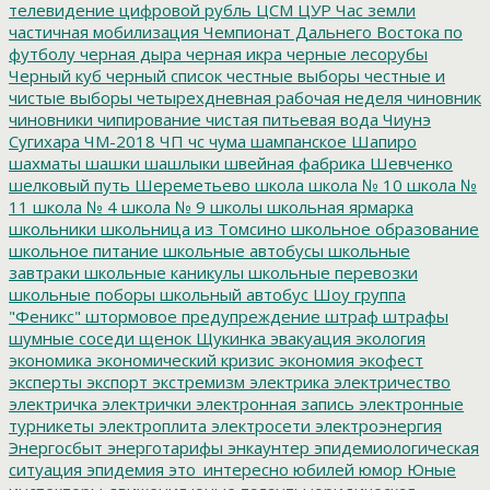
телевидение
цифровой рубль
ЦСМ
ЦУР
Час земли
частичная мобилизация
Чемпионат Дальнего Востока по
футболу
черная дыра
черная икра
черные лесорубы
Черный куб
черный список
честные выборы
честные и
чистые выборы
четырехдневная рабочая неделя
чиновник
чиновники
чипирование
чистая питьевая вода
Чиунэ
Сугихара
ЧМ-2018
ЧП
чс
чума
шампанское
Шапиро
шахматы
шашки
шашлыки
швейная фабрика
Шевченко
шелковый путь
Шереметьево
школа
школа № 10
школа №
11
школа № 4
школа № 9
школы
школьная ярмарка
школьники
школьница из Томсино
школьное образование
школьное питание
школьные автобусы
школьные
завтраки
школьные каникулы
школьные перевозки
школьные поборы
школьный автобус
Шоу группа
"Феникс"
штормовое предупреждение
штраф
штрафы
шумные соседи
щенок
Щукинка
эвакуация
экология
экономика
экономический кризис
экономия
экофест
эксперты
экспорт
экстремизм
электрика
электричество
электричка
электрички
электронная запись
электронные
турникеты
электроплита
электросети
электроэнергия
Энергосбыт
энерготарифы
энкаунтер
эпидемиологическая
ситуация
эпидемия
это_интересно
юбилей
юмор
Юные