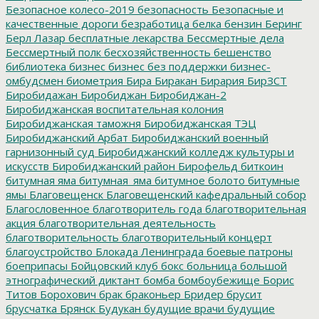
Безопасное колесо-2019
безопасность
Безопасные и
качественные дороги
безработица
белка
бензин
Беринг
Берл Лазар
бесплатные лекарства
Бессмертные дела
Бессмертный полк
бесхозяйственность
бешенство
библиотека
бизнес
бизнес без поддержки
бизнес-
омбудсмен
биометрия
Бира
Биракан
Бирария
БирЗСТ
Биробидажан
Биробиджан
Биробиджан-2
Биробиджанская воспитательная колония
Биробиджанская таможня
Биробиджанская ТЭЦ
Биробиджанский Арбат
Биробиджанский военный
гарнизонный суд
Биробиджанский колледж культуры и
искусств
Биробиджанский район
Бирофельд
биткоин
битумная яма
битумная_яма
битумное болото
битумные
ямы
Благовещенск
Благовещенский кафедральный собор
Благословенное
благотворитель года
благотворительная
акция
благотворительная деятельность
благотворительность
благотворительный концерт
благоустройство
Блокада Ленинграда
боевые патроны
боеприпасы
Бойцовский клуб
бокс
больница
большой
этнографический диктант
бомба
бомбоубежище
Борис
Титов
Борохович
брак
браконьер
Бридер
брусит
брусчатка
Брянск
Будукан
будущие врачи
будущие