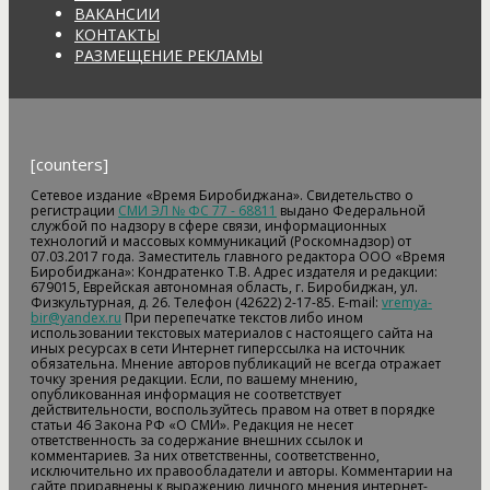
ВАКАНСИИ
КОНТАКТЫ
РАЗМЕЩЕНИЕ РЕКЛАМЫ
[counters]
Сетевое издание «Время Биробиджана». Свидетельство о
регистрации
СМИ ЭЛ № ФС 77 - 68811
выдано Федеральной
службой по надзору в сфере связи, информационных
технологий и массовых коммуникаций (Роскомнадзор) от
07.03.2017 года. Заместитель главного редактора ООО «Время
Биробиджана»: Кондратенко Т.В. Адрес издателя и редакции:
679015, Еврейская автономная область, г. Биробиджан, ул.
Физкультурная, д. 26. Телефон (42622) 2-17-85. E-mail:
vremya-
bir@yandex.ru
При перепечатке текстов либо ином
использовании текстовых материалов с настоящего сайта на
иных ресурсах в сети Интернет гиперссылка на источник
обязательна. Мнение авторов публикаций не всегда отражает
точку зрения редакции. Если, по вашему мнению,
опубликованная информация не соответствует
действительности, воспользуйтесь правом на ответ в порядке
статьи 46 Закона РФ «О СМИ». Редакция не несет
ответственность за содержание внешних ссылок и
комментариев. За них ответственны, соответственно,
исключительно их правообладатели и авторы. Комментарии на
сайте приравнены к выражению личного мнения интернет-