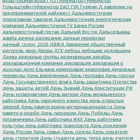
воды
грязная вода
ГТО
губернатор
губернатор
Гольдштейн
губернатор ЕАО
ГУК
Гулягин
Д
давление на
предпринимателей
дайджест
Дальневосточная
оперативная таможня
Дальневосточная энергетическая
компания
Дальневосточное ГУ Банка России
дальневосточный гектар
Дальний Восток
Дальсельмаш
дамба
дачное расписание
дачные перевозки
дачный_сезон_2026
ДВЖД
Движение общественный
контроль
двор
Дворы
ДГК
дебош
дебошир
дедовщина
Деева
дежурные группы
дезинфекция
декабрь
декларационная компания
декларация
декларация о
доходах
дело Ельчина
демография
демогрфия
денежные
переводы
День влюбленных
День географа
День города
День Государственного флага
День защитника Отечества
день защиты детей
День Знаний
День Конституции РФ
День космонавтики
День матери
День медицинского
работника
День народного единства
день открытых
дверей
День памяти воина-интернационалиста
День
памяти и скорби
День пионерии
День Победы
День
пограничника
День работника ЖКХ
День работника
культуры
день работника транспорта
День рождения
День России
День семьи
День соседа
День спасателя
день строителя
День студента
день тигра
день учителя