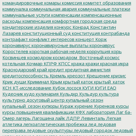
командировочные
комары
комиссия
комитет образования
коммуналка
коммунальная авария
коммунальные платежи
коммунальные услуги
компенсации
компенсационные
расходы
компенсация
комфортная городская среда
кондитерские изделия
конкурс
Конрад
Константин
Лазарев
конституционный суд
конституция
контрабанда
контрафакт
конфликт интересов
концерт
Корж
коронавирус
коронавирусные выплаты
коронаврус
Коростелев
короткая рабочая неделя
коррупция
корь
Косвинцев
космодром
космодром_Восточный
космос
котельная
Кочмар
КПРФ
КПСС
кража
кражи
красная икра
Краснодарский край
кредит
кредитная амнистия
кредитоспособность
Кремль
креозот
Крещение
кризис
Крик души
Криминал
Крым
крытый каток
крытый_каток
КСН
КТ-исследование
Кубок лосося
КУГИ
КУГИ ЕАО
Кудесник
кудо
кулинария
Кульдкр
Кульдур
культура
культурно досуговый центр
купальный сезон
купальный_сезон
купюры
Кураж
курение
Куренков
курсы
курсы повышения квалификации
КФХ
лаборатория
Лаг ба-
Омер
лагерь
Лагошина
лайк
ЛДПР
Левинталь
Легкая
атлетика
легкоатлетическая пробежка
лед
ледовая
переправа
ледовые скульптуры
ледовый городок
ледовый