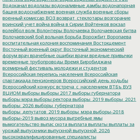
Водоканал
водолазы
водоналивные дамбы
водонапорная
башня
водоснабжение
военная служба
военные сборы
военный комиссар
ВОЗ
возврат_стеклотары
возгорание
воинский учет
война
война в Сирии
Войтенков
вокзал
волейбол
волк
Волонтеры
Волочаевка
Волочаевская битва
Волочаевский бой
вольная борьба
Ворожбит
Воропаева
воспитательная колония
воспоминания
Востокцемент
Восточный военный округ
Восточный экономический
форум
врач
врачебные ошибки
врачи
вредные привычки
временные трубопроводы
Время Биробиджана
всемирный фестиваль молодежи и студентов
Всероссийская перепись населения
Всероссийская
спартакиада пенсионеров
Всероссийский день ходьбы
Всероссийский конкурс
встреча_с_населением
ВТБъ
ВУЗ
ВЦИОМ
выборы
выборы 2017
выборы губернатора
выборы мэра
выборы ректора
выборы_2019
выборы_2021
выборы_2026
выборы_губернатора
выборы_депутатов_2019
выборы_мэра
выборы-2018
выборы-2019
вывоз мусора
выгребные ямы
вымогательство
выпас скота
выплата
выплаты
выплаты за
урожай
выпускники
выпускной
выпускной_2026
высококвалифицированные специалисты