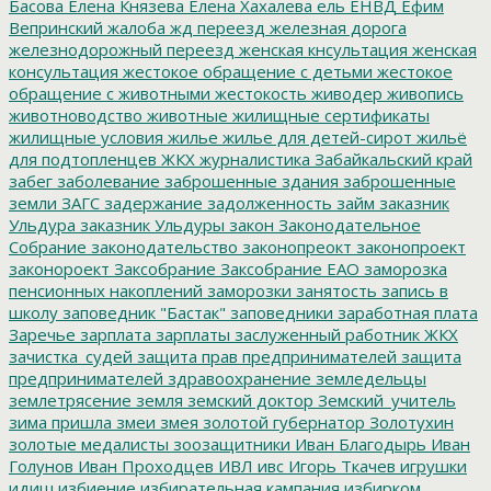
Басова
Елена Князева
Елена Хахалева
ель
ЕНВД
Ефим
Вепринский
жалоба
жд переезд
железная дорога
железнодорожный переезд
женская кнсультация
женская
консультация
жестокое обращение с детьми
жестокое
обращение с животными
жестокость
живодер
живопись
животноводство
животные
жилищные сертификаты
жилищные условия
жилье
жилье для детей-сирот
жильё
для подтопленцев
ЖКХ
журналистика
Забайкальский край
забег
заболевание
заброшенные здания
заброшенные
земли
ЗАГС
задержание
задолженность
займ
заказник
Ульдура
заказник Ульдуры
закон
Законодательное
Собрание
законодательство
законопреокт
законопроект
законороект
Заксобрание
Заксобрание ЕАО
заморозка
пенсионных накоплений
заморозки
занятость
запись в
школу
заповедник "Бастак"
заповедники
заработная плата
Заречье
зарплата
зарплаты
заслуженный работник ЖКХ
зачистка_судей
защита прав предпринимателей
защита
предпринимателей
здравоохранение
земледельцы
землетрясение
земля
земский доктор
Земский_учитель
зима пришла
змеи
змея
золотой губернатор
Золотухин
золотые медалисты
зоозащитники
Иван Благодырь
Иван
Голунов
Иван Проходцев
ИВЛ
ивс
Игорь Ткачев
игрушки
идиш
избиение
избирательная кампания
избирком