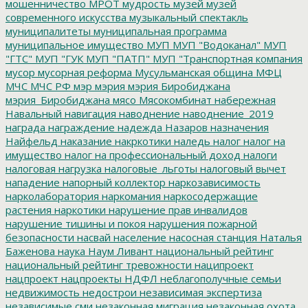
мошенничество
МРОТ
мудрость
музей
музей
современного искусства
музыкальный спектакль
муниципалитеты
муниципальная программа
муниципальное имущество
МУП
МУП "Водоканал"
МУП
"ГТС"
МУП "ГУК
МУП "ПАТП"
МУП "Транспортная компания
мусор
мусорная реформа
Мусульманская община
МФЦ
МЧС
МЧС РФ
мэр
мэрия
мэрия Биробиджана
мэрия_Биробиджана
мясо
Мясокомбинат
набережная
Навальный
навигация
наводнение
наводнение_2019
награда
награждение
надежда
Назаров
назначения
Найфельд
наказание
накркотики
наледь
налог
налог на
имущество
налог на профессиональный доход
налоги
налоговая нагрузка
налоговые_льготы
налоговый вычет
нападение
напорный коллектор
наркозависимость
нарколаборатория
наркомания
наркосодержащие
растения
наркотики
нарушение прав инвалидов
нарушение тишины и покоя
нарушения пожарной
безопасности
насвай
население
насосная станция
Наталья
Баженова
наука
Наум Ливант
национальный рейтинг
национальный рейтинг тревожности
наципроект
нацпроект
нацпроекты
НДФЛ
неблагополучные семьи
недвижимость
недострои
независимая экспертиза
независимые сми
незаконная миграция
незаконная охота