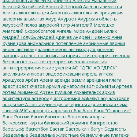
Филиппова
Алексей Корниенко
Алексей Навальный
Алексей Хозяйский
Алексей Черный
Алеппо
алименты
Алиса
алкоголизация
Алкоголь
алкогольная продукция
аллергия
альманах
Амур
Амурзет
Амурская область
Амурский полоз
амурский тигр
Анатолий Мелешко
Анатолий Скоробогатов
Ангелы мира
Андрей Бялик
Андрей Голубь
Андрей Драчев
Андрей Пивенко
Анна
Кузнецова
аномальное потепление
анонимные звонки
анонс
антивандальные меры
антикоррупционное
законодательство
антисанитария
антитеррористическая
безопасность
антитеррористическая комиссия
антитеррористические учения
АО "ДГК"
АО "ДРСК"
апелляция
аппарат видеофиксации
апрель
аптека
Арашуков
Арбат
Арена
аренда земли
арендная плата
арест
арест счетов
Армия
Арнаполин
арт-объекты
Артеев
Артём Акименко
Артём Куликов
Архангельск
архив
архитектура
астероид
астрономия
асфальт
асфальтовое
покрытие
Атлет
аудиенция
аферисты
африканская чума
свиней
АЧС
аэропорт
аэрофлот
бал
банк
банк "Открытие"
Банк России
банки
банкноты
банковская карта
банковские_карты
банковский роуминг
банкротство
барельеф
баскетбол
Бастак
Бастрыкин
батут
Бедность
бездомные
бездомные животные
безналичные платежи