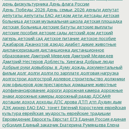
день физкультурника
День флага России
День_Победы_2026
День_семьи_2026
деньги
депутат
депутаты
депутаты ЕАО
детдом
дети
детсады
детская
больница
детская музыкальная школа
детская площадка
детская_больница
детские батуты
детские выплаты
детские пособия
детские сады
детский дом
детский
лагерь
детский сад
детское питание
детское пособие
Джабаров
Джанхотов
дзюдо
диабет
дикие животные
диспансеризация
дистанционка
дистанционное
образование
Дмитрий Меведев
Дмитрий Медведев
Дмитрий Нестеров
Доблесть_Хингана
Добрые люди
Добрые руки
довыборы_в_Думу
дождь
документальный
фильм
долг
долги
долги по зарплате
долговая нагрузка
долгострои
долгострой
долевое строительство
должники
дом офицеров
дом престарелых
домашние животные
допфинансирование
дороги
дорожная камера
дорожные
знаки
дорожные камеры
дорожный радар
ДОСААФ
дотации
доход
доходы
ДПС
дрова
ДТП
дтп
Дудин
дым
ДЭК
дюкер
ЕАО
ЕАО_тонет
Евгений Коростелев
еврейская
культура
еврейская_мудрость
еврейские традиции
Евровидение
Евросеть
Еврстат
ЕГЭ
Единая Россия
единая
субсидия
Единый заказчик
Екатерина Румянцева
Елена