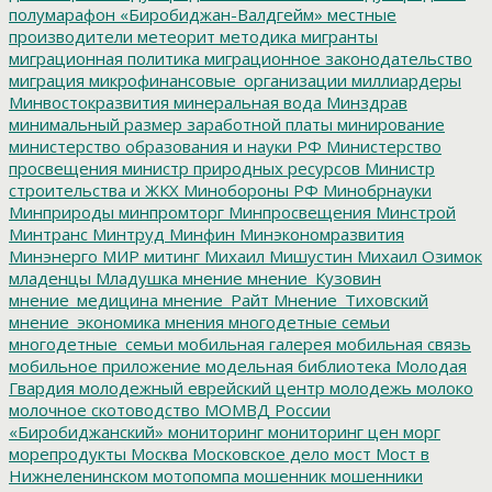
полумарафон «Биробиджан-Валдгейм»
местные
производители
метеорит
методика
мигранты
миграционная политика
миграционное законодательство
миграция
микрофинансовые_организации
миллиардеры
Минвостокразвития
минеральная вода
Минздрав
минимальный размер заработной платы
минирование
министерство образования и науки РФ
Министерство
просвещения
министр природных ресурсов
Министр
строительства и ЖКХ
Минобороны РФ
Минобрнауки
Минприроды
минпромторг
Минпросвещения
Минстрой
Минтранс
Минтруд
Минфин
Минэкономразвития
Минэнерго
МИР
митинг
Михаил Мишустин
Михаил Озимок
младенцы
Младушка
мнение
мнение_Кузовин
мнение_медицина
мнение_Райт
Мнение_Тиховский
мнение_экономика
мнения
многодетные семьи
многодетные_семьи
мобильная галерея
мобильная связь
мобильное приложение
модельная библиотека
Молодая
Гвардия
молодежный еврейский центр
молодежь
молоко
молочное скотоводство
МОМВД России
«Биробиджанский»
мониторинг
мониторинг цен
морг
морепродукты
Москва
Московское дело
мост
Мост в
Нижнеленинском
мотопомпа
мошенник
мошенники