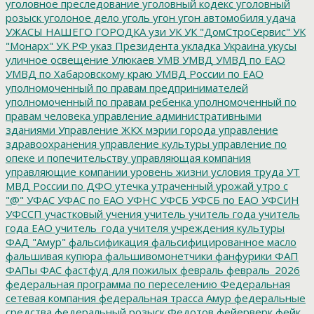
уголовное преследование
уголовный кодекс
уголовный
розыск
уголоное дело
уголь
угон
угон автомобиля
удача
УЖАСЫ НАШЕГО ГОРОДКА
узи
УК
УК "ДомСтроСервис"
УК
"Монарх"
УК РФ
указ Президента
укладка
Украина
укусы
уличное освещение
Улюкаев
УМВ
УМВД
УМВД по ЕАО
УМВД по Хабаровскому краю
УМВД России по ЕАО
уполномоченный по правам предпринимателей
уполномоченный по правам ребенка
уполномоченный по
правам человека
управление административными
зданиями
Управление ЖКХ мэрии города
управление
здравоохранения
управление культуры
управление по
опеке и попечительству
управляющая компания
управляющие компании
уровень жизни
условия труда
УТ
МВД России по ДФО
утечка
утраченный урожай
утро с
"@"
УФАС
УФАС по ЕАО
УФНС
УФСБ
УФСБ по ЕАО
УФСИН
УФССП
участковый
учения
учитель
учитель года
учитель
года ЕАО
учитель_года
учителя
учреждения культуры
ФАД "Амур"
фальсификация
фальсифицированное масло
фальшивая купюра
фальшивомонетчики
фанфурики
ФАП
ФАПы
ФАС
фастфуд для пожилых
февраль
февраль_2026
федеральная программа по переселению
Федеральная
сетевая компания
федеральная трасса Амур
федеральные
средства
федеральный розыск
Федотов
фейерверк
фейк