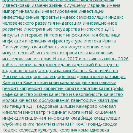
Известковый
измени жизнь к лучшему
Израиль
имена
импорт
инвалиды
инвестирование
инвестиции
инвестиционные проекты
индекс самоизоляции
индекс
человеческого развития
индексация
инновационное
развитие
иностранные государства
инспектор ДПС
инсульт
интервью
Интернет
инфекционная больница
инфекция
инфляция
инфраструктура
ипотека
Ирина
Пинчук
Иркутская область
иск
искусственная елка
искусственный_интеллект
исправительная колония
исследование
история
Итоги-2017
июль
июнь
июнь_2026
кабель линии электропередачи
кадетский бал
кадеты
кадровая чехарда
кадры
казаки
Казань
Казначейство
России
календарь
календарь праздников
камера
камеры
Камчатка
Камчатский край
канализация
капитальный
ремонт
капремонт
карантин
карате
каратин
катастрофа
кафе
качество жизни
качество и безопасность
качество
молока
качество обслуживания
Кванториум
квартиры
квитанция
КДН
кедровые шишки
Кемерово
кинозал
кинологи
кинотеатр "Родина"
Кирга
китай
кишечная
инфекция
кишечная_инфекция
кладбище
клещ
клещи
клубника
книга памяти
книги
КНР
КоАП
ковид-сводка
Кодекс
колледж культуры
колония
командировка