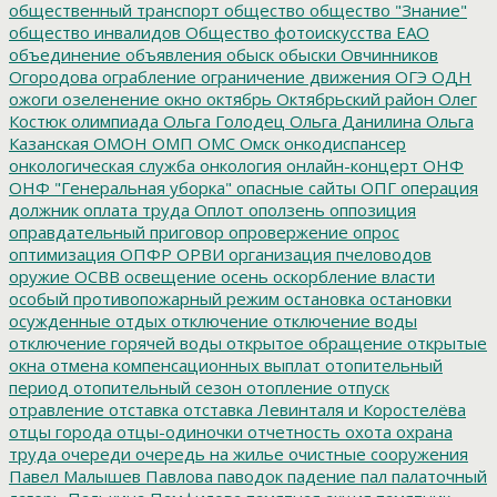
общественный транспорт
общество
общество "Знание"
общество инвалидов
Общество фотоискусства ЕАО
объединение
объявления
обыск
обыски
Овчинников
Огородова
ограбление
ограничение движения
ОГЭ
ОДН
ожоги
озеленение
окно
октябрь
Октябрьский район
Олег
Костюк
олимпиада
Ольга Голодец
Ольга Данилина
Ольга
Казанская
ОМОН
ОМП
ОМС
Омск
онкодиспансер
онкологическая служба
онкология
онлайн-концерт
ОНФ
ОНФ "Генеральная уборка"
опасные сайты
ОПГ
операция
должник
оплата труда
Оплот
оползень
оппозиция
оправдательный приговор
опровержение
опрос
оптимизация
ОПФР
ОРВИ
организация пчеловодов
оружие
ОСВВ
освещение
осень
оскорбление власти
особый противопожарный режим
остановка
остановки
осужденные
отдых
отключение
отключение воды
отключение горячей воды
открытое обращение
открытые
окна
отмена компенсационных выплат
отопительный
период
отопительный сезон
отопление
отпуск
отравление
отставка
отставка Левинталя и Коростелёва
отцы города
отцы-одиночки
отчетность
охота
охрана
труда
очереди
очередь на жилье
очистные сооружения
Павел Малышев
Павлова
паводок
падение
пал
палаточный