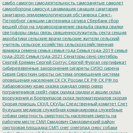
самбо
самогон
самодеятельность
самозанятые
самолет
самооборона
самосуд
санавиация
санация
санитария
санитарно-эпидемиологическая обстанвока
Санкт-
Петербург
санкции
сантехника
сатира
Сбербанк
сбор
вещей
сбор на здравоохранение
свадьба
свалка
свалки
светофоры
свищ
связь
священнослужитель
секта
секция
акробатики
сельские врачи
сельские жители
сельский
учитель
сельское хозяйство
сельскохозяйственная
ярмарка
семена
семья
семья года
Семья года-2019
семья
года-2020
Семья года-2021
Сенаторы
сено
сентябрь
Сергей Ерёмин
Сергей Солтус
Сергей Фургал
сертификат
сибиреязвенные захоронения
сигареты
СИЗО
сирена
Сирия
Сироткин
сироты
система оповещения
система
оповещения населения
СК
СК России
СК РФ
СК РФ по
Хабаровскому краю
сказка
скандал
сквер
сквер
пограничников
скейт-парк
скидка
скидки и акции
склад
вооружения и боеприпасов
склад пиломатериалов
скорая
Скорая помощь
СКУД
СКУДы
Следственный комитет
Слет
будущих медиков
служебная командировка
служебные
собаки
смертность
смертность населения
смерть на
рабочем месте
СМИ
Смидович
Смидовичский район
смотровая площадка
СМП
снег
снегопад
снюс
собаки