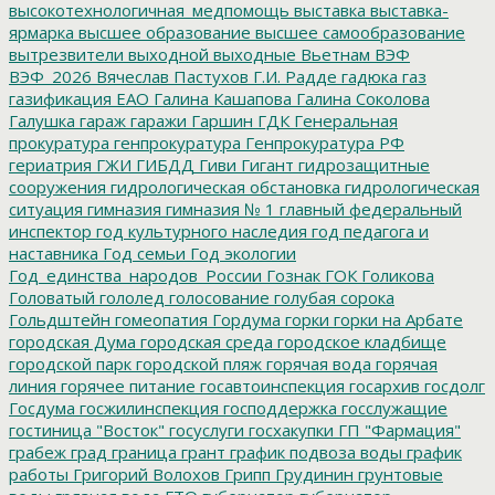
высокотехнологичная_медпомощь
выставка
выставка-
ярмарка
высшее образование
высшее самообразование
вытрезвители
выходной
выходные
Вьетнам
ВЭФ
ВЭФ_2026
Вячеслав Пастухов
Г.И. Радде
гадюка
газ
газификация ЕАО
Галина Кашапова
Галина Соколова
Галушка
гараж
гаражи
Гаршин
ГДК
Генеральная
прокуратура
генпрокуратура
Генпрокуратура РФ
гериатрия
ГЖИ
ГИБДД
Гиви
Гигант
гидрозащитные
сооружения
гидрологическая обстановка
гидрологическая
ситуация
гимназия
гимназия № 1
главный федеральный
инспектор
год культурного наследия
год педагога и
наставника
Год семьи
Год экологии
Год_единства_народов_России
Гознак
ГОК
Голикова
Головатый
гололед
голосование
голубая сорока
Гольдштейн
гомеопатия
Гордума
горки
горки на Арбате
городская Дума
городская среда
городское кладбище
городской парк
городской пляж
горячая вода
горячая
линия
горячее питание
госавтоинспекция
госархив
госдолг
Госдума
госжилинспекция
господдержка
госслужащие
гостиница "Восток"
госуслуги
госхакупки
ГП "Фармация"
грабеж
град
граница
грант
график подвоза воды
график
работы
Григорий Волохов
Грипп
Грудинин
грунтовые