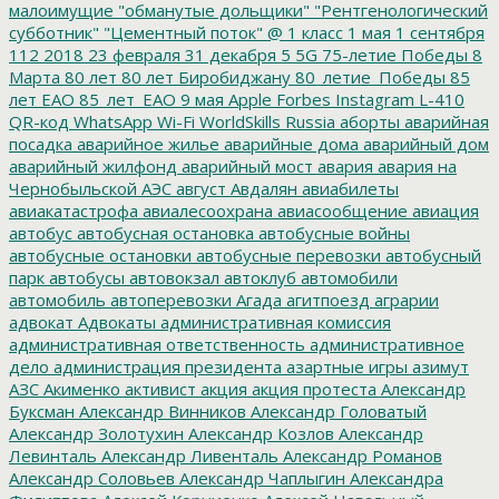
малоимущие
"обманутые дольщики"
"Рентгенологический
субботник"
"Цементный поток"
@
1 класс
1 мая
1 сентября
112
2018
23 февраля
31 декабря
5
5G
75-летие Победы
8
Марта
80 лет
80 лет Биробиджану
80_летие_Победы
85
лет ЕАО
85_лет_ЕАО
9 мая
Apple
Forbes
Instagram
L-410
QR-код
WhatsApp
Wi-Fi
WorldSkills Russia
аборты
аварийная
посадка
аварийное жилье
аварийные дома
аварийный дом
аварийный жилфонд
аварийный мост
авария
авария на
Чернобыльской АЭС
август
Авдалян
авиабилеты
авиакатастрофа
авиалесоохрана
авиасообщение
авиация
автобус
автобусная остановка
автобусные войны
автобусные остановки
автобусные перевозки
автобусный
парк
автобусы
автовокзал
автоклуб
автомобили
автомобиль
автоперевозки
Агада
агитпоезд
аграрии
адвокат
Адвокаты
административная комиссия
административная ответственность
административное
дело
администрация президента
азартные игры
азимут
АЗС
Акименко
активист
акция
акция протеста
Александр
Буксман
Александр Винников
Александр Головатый
Александр Золотухин
Александр Козлов
Александр
Левинталь
Александр Ливенталь
Александр Романов
Александр Соловьев
Александр Чаплыгин
Александра