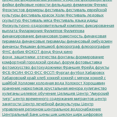
фейки
фейковые новости
фельдшер
феминизм
Феникс
Феоктистов
фермеры
фестиваль
фестиваль еврейской
культуры
фестиваль красок Холи
Фестиваль ледовых
скульптур
Фестиваль мяса
Фестиваль языка идиш
Физкультурно-оздоровительный комплекс
фиксированная
выплата
Филармония
Филиппов
Филиппова
финансирование
финансовая грамотность
финансовая
пирамида
финансовые пирамиды
финансовый омбудсмен
финансы
Фишман
флешмоб
флюорограф
флюорография
ФНС
фобия
ФОКОТ
фонд
Фонд кино
фонд_защитники_отечества
фонтаны
формирование
комфортной городской среды\
форум
фотовыставка
фотоискусство
фотохудожники
Франция
Фрейд
фрукты
ФСБ
ФСИН
ФСО
ФСС
ФССП
Фургал
футбол
Хабаровск
Хабаровский край
хлеб
хоккей
хоккей с мячом
хоккей с
шайбой
Холдоми
холодная вода
Холокост
Хорошавин
хранение наркотиков
хрустальная менора
хулиганство
хулиганы
целевое обучение
Целищев
Центр "Амурский
тигр"
центр временного содержания мигрантов
центр
занятости
Центр лечебной физкультуры
Центр
управления регионом
центральное водоснабжение
Центральный Банк
цены
цик
циклон
цирк
цифровое