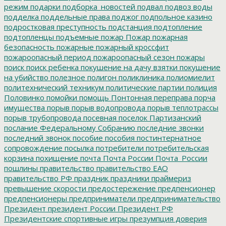
режим
подарки
подборка_новостей
подвал
подвоз воды
подделка
поддельные права
поджог
подпольное казино
подростковая преступность
подстанция
подтопление
подтопленцы
подъемные
пожар
Пожар
пожарная
безопасность
пожарные
пожарный кроссфит
пожароопасный период
пожароопасный сезон
пожары
поиск
поиск ребенка
покушение на дачу взятки
покушение
на убийство
полезное
полигон
поликлиника
полиомиелит
политехнический техникум
политические партии
полиция
Половинко
помойки
помощь
Понтонная переправа
порча
имущества
порыв
порыв водопровода
порыв теплотрассы
порыв трубопровода
посевная
поселок Партизанский
послание Федеральному Собранию
последние звонки
последний звонок
пособие
пособия
постинтернатное
сопровождение
посылка
потребители
потребительская
корзина
похищение
почта
Почта России
Почта_России
пошлины
правительство
правительство ЕАО
правительство РФ
праздник
праздники
праймериз
превышение скорости
предостережение
предпенсионер
предпенсионеры
предприниматели
предпринимательство
Президент
президент России
Президент РФ
Президентские спортивные игры
презумпция доверия