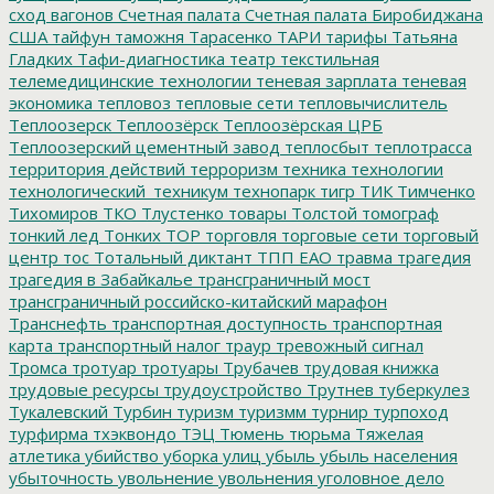
сход вагонов
Счетная палата
Счетная палата Биробиджана
США
тайфун
таможня
Тарасенко
ТАРИ
тарифы
Татьяна
Гладких
Тафи-диагностика
театр
текстильная
телемедицинские технологии
теневая зарплата
теневая
экономика
тепловоз
тепловые сети
тепловычислитель
Теплоозерск
Теплоозёрск
Теплоозёрская ЦРБ
Теплоозерский цементный завод
теплосбыт
теплотрасса
территория действий
терроризм
техника
технологии
технологический_техникум
технопарк
тигр
ТИК
Тимченко
Тихомиров
ТКО
Тлустенко
товары
Толстой
томограф
тонкий лед
Тонких
ТОР
торговля
торговые сети
торговый
центр
тос
Тотальный диктант
ТПП ЕАО
травма
трагедия
трагедия в Забайкалье
трансграничный мост
трансграничный российско-китайский марафон
Транснефть
транспортная доступность
транспортная
карта
транспортный налог
траур
тревожный сигнал
Тромса
тротуар
тротуары
Трубачев
трудовая книжка
трудовые ресурсы
трудоустройство
Трутнев
туберкулез
Тукалевский
Турбин
туризм
туризмм
турнир
турпоход
турфирма
тхэквондо
ТЭЦ
Тюмень
тюрьма
Тяжелая
атлетика
убийство
уборка улиц
убыль
убыль населения
убыточность
увольнение
увольнения
уголовное дело