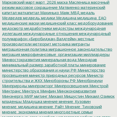
Марковский
март
март_2026
маска
Масленица
масочный
режим
массовое сокращение
Матвиенко
материнский
капитал
маткапитал
Махинько
Маяк
МВД
медаль
Медведев
медведь
медики
Медицина
медицина_ЕАО
медицинские маски
медицинский класс
медоборудование
медосмотр
медработники
медсестры
международная
делегация
международные отношения
международный
полумарафон «Биробиджан-Валдгейм»
местные
производители
метеорит
методика
мигранты
миграционная политика
миграционное законодательство
миграция
микрофинансовые_организации
миллиардеры
Минвостокразвития
минеральная вода
Минздрав
минимальный размер заработной платы
минирование
министерство образования и науки РФ
Министерство
просвещения
министр природных ресурсов
Министр
строительства и ЖКХ
Минобороны РФ
Минобрнауки
Минприроды
минпромторг
Минпросвещения
Минстрой
Минтранс
Минтруд
Минфин
Минэкономразвития
Минэнерго
МИР
митинг
Михаил Мишустин
Михаил Озимок
младенцы
Младушка
мнение
мнение_Кузовин
мнение_медицина
мнение_Райт
Мнение_Тиховский
мнение_экономика
мнения
многодетные семьи
многодетные_семьи
мобильная галерея
мобильная связь