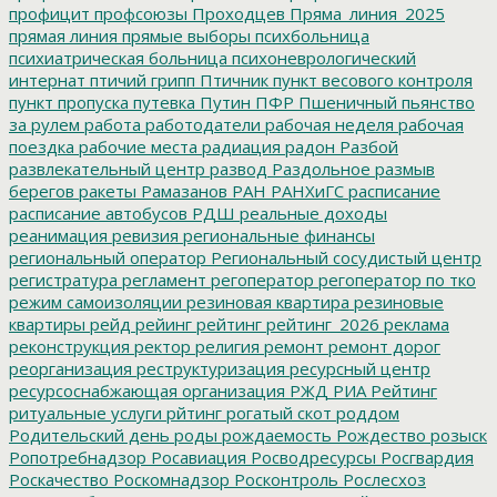
профицит
профсоюзы
Проходцев
Пряма_линия_2025
прямая линия
прямые выборы
психбольница
психиатрическая больница
психоневрологический
интернат
птичий грипп
Птичник
пункт весового контроля
пункт пропуска
путевка
Путин
ПФР
Пшеничный
пьянство
за рулем
работа
работодатели
рабочая неделя
рабочая
поездка
рабочие места
радиация
радон
Разбой
развлекательный центр
развод
Раздольное
размыв
берегов
ракеты
Рамазанов
РАН
РАНХиГС
расписание
расписание автобусов
РДШ
реальные доходы
реанимация
ревизия
региональные финансы
региональный оператор
Региональный сосудистый центр
регистратура
регламент
регоператор
регоператор по тко
режим самоизоляции
резиновая квартира
резиновые
квартиры
рейд
рейинг
рейтинг
рейтинг_2026
реклама
реконструкция
ректор
религия
ремонт
ремонт дорог
реорганизация
реструктуризация
ресурсный центр
ресурсоснабжающая организация
РЖД
РИА Рейтинг
ритуальные услуги
рйтинг
рогатый скот
роддом
Родительский день
роды
рождаемость
Рождество
розыск
Ропотребнадзор
Росавиация
Росводресурсы
Росгвардия
Роскачество
Роскомнадзор
Росконтроль
Рослесхоз