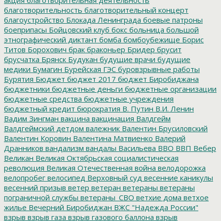
благотворительность
благотворительный концерт
благоустройство
Блокада Ленинграда
боевые патроны
боеприпасы
Бойцовский клуб
бокс
больница
большой
этнографический диктант
бомба
бомбоубежище
Борис
Титов
Борохович
брак
браконьер
Бридер
брусит
брусчатка
Брянск
Будукан
будущие врачи
будущие
медики
Бумагин
Бурейская ГЭС
буровзрывные работы
Бурятия
Бюджет
бюджет 2017
бюджет Биробиджана
бюджетники
бюджетные деньги
бюджетные организации
бюджетные средства
бюджетные учреждения
бюджетный кредит
бюрократия
В. Путин
В.И. Ленин
Вадим Зингман
вакцина
вакцинация
Валдгейм
Валдгеймский детдом
валежник
Валентин Брусиловский
Валентин Коровин
Валентина Матвиенко
Валерий
Дранников
вандализм
вандалы
Васильева
ВВО
ВВП
Вебер
Великан
Великая Октябрьская социалистическая
революция
Великая Отечественная война
велодорожка
велопробег
велосипед
Верховный суд
весенние каникулы
весенний призыв
ветер
ветеран
ветераны
ветераны
пограничной службы
ветераны_СВО
ветхие дома
ветхое
жилье
Вечерний Биробиджан
ВЖС "Надежда России"
взрыв
взрыв газа
взрыв газового баллона
взрыв