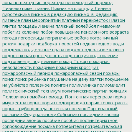
зона
пешеходные переходы
пешеходный переход
Пивенко
пикет
пикник
Пикник на площади Ленина
пиротехника
письмо в редакцию
письмо_в_редакцию
питание
план мероприятий
платный перекресток
Платон
плитка
площадь Ленина
пляжный волейбол
пневмония
побег из колонии
побои
повышение пенсионного возраста
погода
погорельцы
пограничные войска
пограничный
режим
подарки
подборка_новостей
подвал
подвоз воды
подделка
поддельные права
поджог
подпольное казино
подростковая преступность
подстанция
подтопление
подтопленцы
подъемные
пожар
Пожар
пожарная
безопасность
пожарные
пожарный кроссфит
пожароопасный период
пожароопасный сезон
пожары
поиск
поиск ребенка
покушение на дачу взятки
покушение
на убийство
полезное
полигон
поликлиника
полиомиелит
политехнический техникум
политические партии
полиция
Половинко
помойки
помощь
Понтонная переправа
порча
имущества
порыв
порыв водопровода
порыв теплотрассы
порыв трубопровода
посевная
поселок Партизанский
послание Федеральному Собранию
последние звонки
последний звонок
пособие
пособия
постинтернатное
сопровождение
посылка
потребители
потребительская
корзина
похищение
почта
Почта России
Почта_России