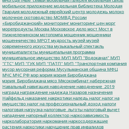
мобильное приложение
модельная библиотека
Молодая
Гвардия
молодежный еврейский центр
молодежь
молоко
молочное скотоводство
МОМВД России
«Биробиджанский»
мониторинг
мониторинг цен
морг
морепродукты
Москва
Московское дело
мост
Мост в
Нижнеленинском
мотопомпа
мошенник
мошенники
мошенничество
МРОТ
мудрость
музей
музей
современного искусства
музыкальный спектакль
муниципалитеты
муниципальная программа
муниципальное имущество
МУП
МУП "Водоканал"
МУП
"ГТС"
МУП "ГУК
МУП "ПАТП"
МУП "Транспортная компания
мусор
мусорная реформа
Мусульманская община
МФЦ
МЧС
МЧС РФ
мэр
мэрия
мэрия Биробиджана
мэрия_Биробиджана
мясо
Мясокомбинат
набережная
Навальный
навигация
наводнение
наводнение_2019
награда
награждение
надежда
Назаров
назначения
Найфельд
наказание
накркотики
наледь
налог
налог на
имущество
налог на профессиональный доход
налоги
налоговая нагрузка
налоговые_льготы
налоговый вычет
нападение
напорный коллектор
наркозависимость
нарколаборатория
наркомания
наркосодержащие
растения
наркотики
нарушение прав инвалидов