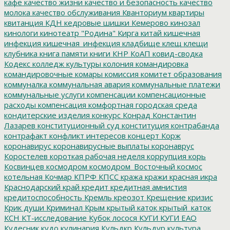
кафе
качество жизни
качество и безопасность
качество
молока
качество обслуживания
Кванториум
квартиры
квитанция
КДН
кедровые шишки
Кемерово
кинозал
кинологи
кинотеатр "Родина"
Кирга
китай
кишечная
инфекция
кишечная_инфекция
кладбище
клещ
клещи
клубника
книга памяти
книги
КНР
КоАП
ковид-сводка
Кодекс
колледж культуры
колония
командировка
командировочные
комары
комиссия
комитет образования
коммуналка
коммунальная авария
коммунальные платежи
коммунальные услуги
компенсации
компенсационные
расходы
компенсация
комфортная городская среда
кондитерские изделия
конкурс
Конрад
Константин
Лазарев
конституционный суд
конституция
контрабанда
контрафакт
конфликт интересов
концерт
Корж
коронавирус
коронавирусные выплаты
коронаврус
Коростелев
короткая рабочая неделя
коррупция
корь
Косвинцев
космодром
космодром_Восточный
космос
котельная
Кочмар
КПРФ
КПСС
кража
кражи
красная икра
Краснодарский край
кредит
кредитная амнистия
кредитоспособность
Кремль
креозот
Крещение
кризис
Крик души
Криминал
Крым
крытый каток
крытый_каток
КСН
КТ-исследование
Кубок лосося
КУГИ
КУГИ ЕАО
Кудесник
кудо
кулинария
Кульдкр
Кульдур
культура