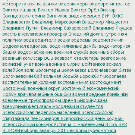
метеорита
взятка
взятки
видеокамеры
видеорегистратор
Виктор Ишавев
Виктор Ишаев
Виктор Орёл
Виктор
Солнцев
викторина
Винников
вице-премьер
ВИЧ
ВККС
Владивосток
Владимир Марковский
Владимир Мишустин
Владимир Путин
Владимир Сахаровский
Владимир Якушев
власть
внеплановая проверка
Внешний долг
внутренняя
политика
вода
водители
водка
водоемы
водоисточник
Водоканал
водолазы
водоналивные дамбы
водонапорная
башня
водоснабжение
военная служба
военные сборы
военный комиссар
ВОЗ
возврат_стеклотары
возгорание
воинский учет
война
война в Сирии
Войтенков
вокзал
волейбол
волк
Волонтеры
Волочаевка
Волочаевская битва
Волочаевский бой
вольная борьба
Ворожбит
Воропаева
воспитательная колония
воспоминания
Востокцемент
Восточный военный округ
Восточный экономический
форум
врач
врачебные ошибки
врачи
вредные привычки
временные трубопроводы
Время Биробиджана
всемирный фестиваль молодежи и студентов
Всероссийская перепись населения
Всероссийская
спартакиада пенсионеров
Всероссийский день ходьбы
Всероссийский конкурс
встреча_с_населением
ВТБъ
ВУЗ
ВЦИОМ
выборы
выборы 2017
выборы губернатора