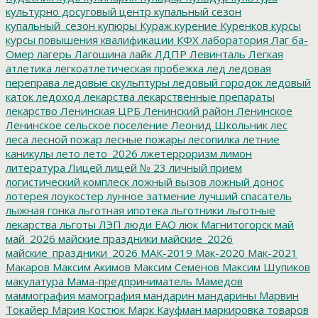
культурно досуговый центр
купальный сезон
купальный_сезон
купюры
Кураж
курение
Куренков
курсы
курсы повышения квалификации
КФХ
лаборатория
Лаг ба-
Омер
лагерь
Лагошина
лайк
ЛДПР
Левинталь
Легкая
атлетика
легкоатлетическая пробежка
лед
ледовая
переправа
ледовые скульптуры
ледовый городок
ледовый
каток
ледоход
лекарства
лекарственные препараты
лекарство
Ленинская ЦРБ
Ленинский район
Ленинское
Ленинское сельское поселение
Леонид Школьник
лес
леса
лесной пожар
лесные пожары
лесопилка
летние
каникулы
лето
лето_2026
лжетерроризм
лимон
литература
Лицей
лицей № 23
личный прием
логистический комплеск
ложный вызов
ложный донос
лотерея
лоукостер
лунное затмение
лучший спасатель
лыжная гонка
льготная ипотека
льготники
льготные
лекарства
льготы
ЛЭП
люди ЕАО
люк
Магнитогорск
май
май_2026
майские праздники
майские_2026
майские_праздники_2026
МАК-2019
Мак-2020
Мак-2021
Макаров
Максим Акимов
Максим Семенов
Максим Шупиков
макулатура
Мама-предприниматель
Мамедов
маммография
мамография
мандарин
мандарины
Марвин
Токайер
Мария Костюк
Марк Кауфман
маркировка товаров