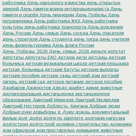
работника
День народного единства
день открытых
дверей
День памяти воина-интернационалиста
День
памяти и скорби
День пионерии
День Победы
День
пограничника
День работника ЖКХ
День работника
культуры
день работника транспорта
День рождения
День России
День семьи
День соседа
День спасателя
день строителя
День студента
день тигра
день учителя
день физкультурника
День флага России
День_Победы_2026
День_семьи_2026
деньги
депутат
депутаты
депутаты ЕАО
детдом
дети
детсады
детская
больница
детская музыкальная школа
детская площадка
детская_больница
детские батуты
детские выплаты
детские пособия
детские сады
детский дом
детский
лагерь
детский сад
детское питание
детское пособие
Джабаров
Джанхотов
дзюдо
диабет
дикие животные
диспансеризация
дистанционка
дистанционное
образование
Дмитрий Меведев
Дмитрий Медведев
Дмитрий Нестеров
Доблесть_Хингана
Добрые люди
Добрые руки
довыборы_в_Думу
дождь
документальный
фильм
долг
долги
долги по зарплате
долговая нагрузка
долгострои
долгострой
долевое строительство
должники
дом офицеров
дом престарелых
домашние животные
допфинансирование
дороги
дорожная камера
дорожные