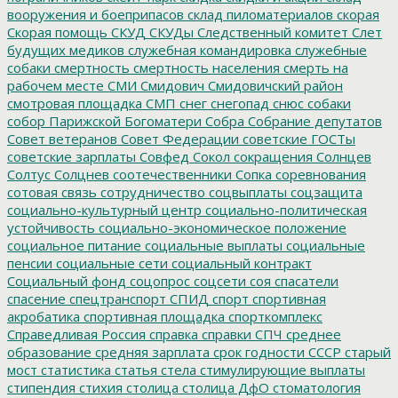
вооружения и боеприпасов
склад пиломатериалов
скорая
Скорая помощь
СКУД
СКУДы
Следственный комитет
Слет
будущих медиков
служебная командировка
служебные
собаки
смертность
смертность населения
смерть на
рабочем месте
СМИ
Смидович
Смидовичский район
смотровая площадка
СМП
снег
снегопад
снюс
собаки
собор Парижской Богоматери
Собра
Собрание депутатов
Совет ветеранов
Совет Федерации
советские ГОСТы
советские зарплаты
Совфед
Сокол
сокращения
Солнцев
Солтус
Солцнев
соотечественники
Сопка
соревнования
сотовая связь
сотрудничество
соцвыплаты
соцзащита
социально-культурный центр
социально-политическая
устойчивость
социально-экономическое положение
социальное питание
социальные выплаты
социальные
пенсии
социальные сети
социальный контракт
Социальный фонд
соцопрос
соцсети
соя
спасатели
спасение
спецтранспорт
СПИД
спорт
спортивная
акробатика
спортивная площадка
спорткомплекс
Справедливая Россия
справка
справки
СПЧ
среднее
образование
средняя зарплата
срок годности
СССР
старый
мост
статистика
статья
стела
стимулирующие выплаты
стипендия
стихия
столица
столица ДфО
стоматология