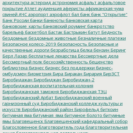
архитектура
астероид
астрономия
асфальт
асфальтовое
покрытие
Атлет
аудиенция
аферисты
африканская чума
свиней
АЧС
аэропорт
аэрофлот
бал
банк
банк "Открытие"
Банк России
банки
банкноты
банковская карта
банковские_карты
банковский роуминг
банкротство
барельеф
баскетбол
Бастак
Бастрыкин
батут
Бедность
бездомные
бездомные животные
безналичные платежи
Безопасное колесо-2019
безопасность
Безопасные и
качественные дороги
безработица
белка
бензин
Беринг
Берл Лазар
бесплатные лекарства
Бессмертные дела
Бессмертный полк
бесхозяйственность
бешенство
библиотека
бизнес
бизнес без поддержки
бизнес-
омбудсмен
биометрия
Бира
Биракан
Бирария
БирЗСТ
Биробидажан
Биробиджан
Биробиджан-2
Биробиджанская воспитательная колония
Биробиджанская таможня
Биробиджанская ТЭЦ
Биробиджанский Арбат
Биробиджанский военный
гарнизонный суд
Биробиджанский колледж культуры и
искусств
Биробиджанский район
Бирофельд
биткоин
битумная яма
битумная_яма
битумное болото
битумные
ямы
Благовещенск
Благовещенский кафедральный собор
Благословенное
благотворитель года
благотворительная
акция
благотворительная деятельность