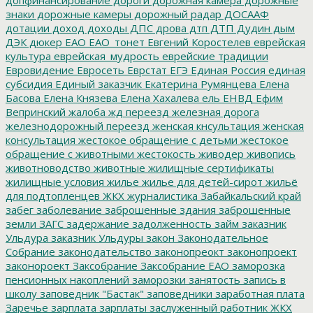
знаки
дорожные камеры
дорожный радар
ДОСААФ
дотации
доход
доходы
ДПС
дрова
дтп
ДТП
Дудин
дым
ДЭК
дюкер
ЕАО
ЕАО_тонет
Евгений Коростелев
еврейская
культура
еврейская_мудрость
еврейские традиции
Евровидение
Евросеть
Еврстат
ЕГЭ
Единая Россия
единая
субсидия
Единый заказчик
Екатерина Румянцева
Елена
Басова
Елена Князева
Елена Хахалева
ель
ЕНВД
Ефим
Вепринский
жалоба
жд переезд
железная дорога
железнодорожный переезд
женская кнсультация
женская
консультация
жестокое обращение с детьми
жестокое
обращение с животными
жестокость
живодер
живопись
животноводство
животные
жилищные сертификаты
жилищные условия
жилье
жилье для детей-сирот
жильё
для подтопленцев
ЖКХ
журналистика
Забайкальский край
забег
заболевание
заброшенные здания
заброшенные
земли
ЗАГС
задержание
задолженность
займ
заказник
Ульдура
заказник Ульдуры
закон
Законодательное
Собрание
законодательство
законопреокт
законопроект
законороект
Заксобрание
Заксобрание ЕАО
заморозка
пенсионных накоплений
заморозки
занятость
запись в
школу
заповедник "Бастак"
заповедники
заработная плата
Заречье
зарплата
зарплаты
заслуженный работник ЖКХ