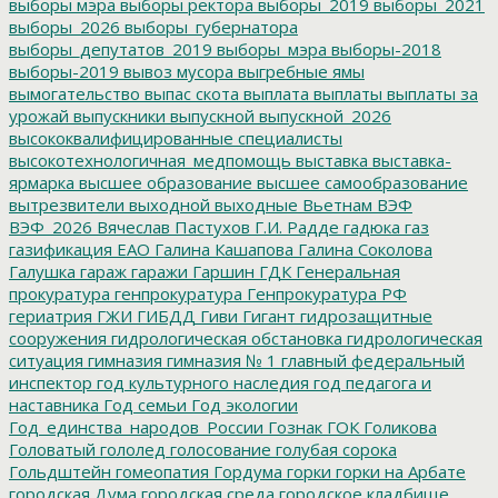
выборы мэра
выборы ректора
выборы_2019
выборы_2021
выборы_2026
выборы_губернатора
выборы_депутатов_2019
выборы_мэра
выборы-2018
выборы-2019
вывоз мусора
выгребные ямы
вымогательство
выпас скота
выплата
выплаты
выплаты за
урожай
выпускники
выпускной
выпускной_2026
высококвалифицированные специалисты
высокотехнологичная_медпомощь
выставка
выставка-
ярмарка
высшее образование
высшее самообразование
вытрезвители
выходной
выходные
Вьетнам
ВЭФ
ВЭФ_2026
Вячеслав Пастухов
Г.И. Радде
гадюка
газ
газификация ЕАО
Галина Кашапова
Галина Соколова
Галушка
гараж
гаражи
Гаршин
ГДК
Генеральная
прокуратура
генпрокуратура
Генпрокуратура РФ
гериатрия
ГЖИ
ГИБДД
Гиви
Гигант
гидрозащитные
сооружения
гидрологическая обстановка
гидрологическая
ситуация
гимназия
гимназия № 1
главный федеральный
инспектор
год культурного наследия
год педагога и
наставника
Год семьи
Год экологии
Год_единства_народов_России
Гознак
ГОК
Голикова
Головатый
гололед
голосование
голубая сорока
Гольдштейн
гомеопатия
Гордума
горки
горки на Арбате
городская Дума
городская среда
городское кладбище