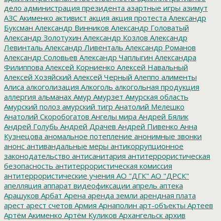
дело
администрация президента
азартные игры
азимут
АЗС
Акименко
активист
акция
акция протеста
Александр
Буксман
Александр Винников
Александр Головатый
Александр Золотухин
Александр Козлов
Александр
Левинталь
Александр Ливенталь
Александр Романов
Александр Соловьев
Александр Чаплыгин
Александра
Филиппова
Алексей Корниенко
Алексей Навальный
Алексей Хозяйский
Алексей Черный
Алеппо
алименты
Алиса
алкоголизация
Алкоголь
алкогольная продукция
аллергия
альманах
Амур
Амурзет
Амурская область
Амурский полоз
амурский тигр
Анатолий Мелешко
Анатолий Скоробогатов
Ангелы мира
Андрей Бялик
Андрей Голубь
Андрей Драчев
Андрей Пивенко
Анна
Кузнецова
аномальное потепление
анонимные звонки
анонс
антивандальные меры
антикоррупционное
законодательство
антисанитария
антитеррористическая
безопасность
антитеррористическая комиссия
антитеррористические учения
АО "ДГК"
АО "ДРСК"
апелляция
аппарат видеофиксации
апрель
аптека
Арашуков
Арбат
Арена
аренда земли
арендная плата
арест
арест счетов
Армия
Арнаполин
арт-объекты
Артеев
Артём Акименко
Артём Куликов
Архангельск
архив