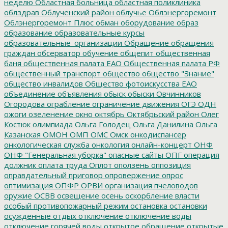
неделю
Областная больница
областная поликлиника
облздрав
Облученский район
облучье
Облэнергоремонт
Облэнергоремонт Плюс
обман
оборудование
образ
образование
образовательные курсы
образовательные_организации
Обращение
обращения
граждан
обсерватор
обучение
общепит
общественная
баня
общественная палата ЕАО
Общественная палата РФ
общественный транспорт
общество
общество "Знание"
общество инвалидов
Общество фотоискусства ЕАО
объединение
объявления
обыск
обыски
Овчинников
Огородова
ограбление
ограничение движения
ОГЭ
ОДН
ожоги
озеленение
окно
октябрь
Октябрьский район
Олег
Костюк
олимпиада
Ольга Голодец
Ольга Данилина
Ольга
Казанская
ОМОН
ОМП
ОМС
Омск
онкодиспансер
онкологическая служба
онкология
онлайн-концерт
ОНФ
ОНФ "Генеральная уборка"
опасные сайты
ОПГ
операция
должник
оплата труда
Оплот
оползень
оппозиция
оправдательный приговор
опровержение
опрос
оптимизация
ОПФР
ОРВИ
организация пчеловодов
оружие
ОСВВ
освещение
осень
оскорбление власти
особый противопожарный режим
остановка
остановки
осужденные
отдых
отключение
отключение воды
отключение горячей воды
открытое обращение
открытые