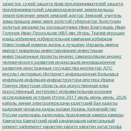
зачистка_судей
защита прав предпринимателей
защита
предпринимателей
здравоохранение
земледельцы
землетрясение
земля
земский доктор
Земский_учитель
зима пришла
змеи
змея
золотой губернатор
Золотухин
золотые медалисты
зоозащитники
Иван Благодырь
Иван
Голунов
Иван Проходцев
ИВЛ
ивс
Игорь Ткачев
игрушки
идиш
избиение
избирательная кампания
избирком
Известковый
измени жизнь к лучшему
Израиль
имена
импорт
инвалиды
инвестирование
инвестиции
инвестиционные проекты
индекс самоизоляции
индекс
человеческого развития
индексация
инновационное
развитие
иностранные государства
инспектор ДПС
инсульт
интервью
Интернет
инфекционная больница
инфекция
инфляция
инфраструктура
ипотека
Ирина
Пинчук
Иркутская область
иск
искусственная елка
искусственный_интеллект
исправительная колония
исследование
история
Итоги-2017
июль
июнь
июнь_2026
кабель линии электропередачи
кадетский бал
кадеты
кадровая чехарда
кадры
казаки
Казань
Казначейство
России
календарь
календарь праздников
камера
камеры
Камчатка
Камчатский край
канализация
капитальный
ремонт
капремонт
карантин
карате
каратин
катастрофа