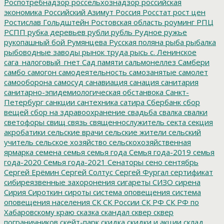
Роспотребнадзор
россельхознадзор
российская
экономика
Российский Азимут
Россия
Росстат
рост цен
Ростислав Гольдштейн
Ростовская область
роуминг
РПЦ
РСПП
рубка деревьев
рубли
рубль
Рудное
ружье
рукопашный бой
Румянцева
Русская поляна
рыба
рыбалка
рыбоводные заводы
рынок труда
рысь
с. Ленинское
сага_налоговый_гнет
Сад памяти
сальмонеллез
Самбери
самбо
самогон
самодеятельность
самозанятые
самолет
самооборона
самосуд
санавиация
санация
санитария
санитарно-эпидемиологическая обстанвока
Санкт-
Петербург
санкции
сантехника
сатира
Сбербанк
сбор
вещей
сбор на здравоохранение
свадьба
свалка
свалки
светофоры
свищ
связь
священнослужитель
секта
секция
акробатики
сельские врачи
сельские жители
сельский
учитель
сельское хозяйство
сельскохозяйственная
ярмарка
семена
семья
семья года
Семья года-2019
семья
года-2020
Семья года-2021
Сенаторы
сено
сентябрь
Сергей Ерёмин
Сергей Солтус
Сергей Фургал
сертификат
сибиреязвенные захоронения
сигареты
СИЗО
сирена
Сирия
Сироткин
сироты
система оповещения
система
оповещения населения
СК
СК России
СК РФ
СК РФ по
Хабаровскому краю
сказка
скандал
сквер
сквер
пограничников
скейт-парк
скидка
скидки и акции
склад