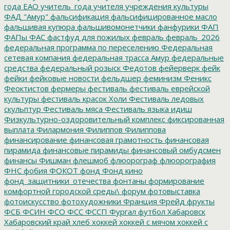
года ЕАО
учитель_года
учителя
учреждения культуры
ФАД "Амур"
фальсификация
фальсифицированное масло
фальшивая купюра
фальшивомонетчики
фанфурики
ФАП
ФАПы
ФАС
фастфуд для пожилых
февраль
февраль_2026
федеральная программа по переселению
Федеральная
сетевая компания
федеральная трасса Амур
федеральные
средства
федеральный розыск
Федотов
фейерверк
фейк
фейки
фейковые новости
фельдшер
феминизм
Феникс
Феоктистов
фермеры
фестиваль
фестиваль еврейской
культуры
фестиваль красок Холи
Фестиваль ледовых
скульптур
Фестиваль мяса
Фестиваль языка идиш
Физкультурно-оздоровительный комплекс
фиксированная
выплата
Филармония
Филиппов
Филиппова
финансирование
финансовая грамотность
финансовая
пирамида
финансовые пирамиды
финансовый омбудсмен
финансы
Фишман
флешмоб
флюорограф
флюорография
ФНС
фобия
ФОКОТ
фонд
Фонд кино
фонд_защитники_отечества
фонтаны
формирование
комфортной городской среды\
форум
фотовыставка
фотоискусство
фотохудожники
Франция
Фрейд
фрукты
ФСБ
ФСИН
ФСО
ФСС
ФССП
Фургал
футбол
Хабаровск
Хабаровский край
хлеб
хоккей
хоккей с мячом
хоккей с