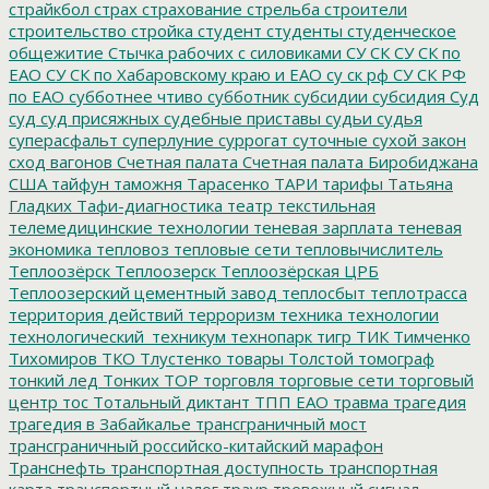
страйкбол
страх
страхование
стрельба
строители
строительство
стройка
студент
студенты
студенческое
общежитие
Стычка рабочих с силовиками
СУ СК
СУ СК по
ЕАО
СУ СК по Хабаровскому краю и ЕАО
су ск рф
СУ СК РФ
по ЕАО
субботнее чтиво
субботник
субсидии
субсидия
Суд
суд
суд присяжных
судебные приставы
судьи
судья
суперасфальт
суперлуние
суррогат
суточные
сухой закон
сход вагонов
Счетная палата
Счетная палата Биробиджана
США
тайфун
таможня
Тарасенко
ТАРИ
тарифы
Татьяна
Гладких
Тафи-диагностика
театр
текстильная
телемедицинские технологии
теневая зарплата
теневая
экономика
тепловоз
тепловые сети
тепловычислитель
Теплоозёрск
Теплоозерск
Теплоозёрская ЦРБ
Теплоозерский цементный завод
теплосбыт
теплотрасса
территория действий
терроризм
техника
технологии
технологический_техникум
технопарк
тигр
ТИК
Тимченко
Тихомиров
ТКО
Тлустенко
товары
Толстой
томограф
тонкий лед
Тонких
ТОР
торговля
торговые сети
торговый
центр
тос
Тотальный диктант
ТПП ЕАО
травма
трагедия
трагедия в Забайкалье
трансграничный мост
трансграничный российско-китайский марафон
Транснефть
транспортная доступность
транспортная
карта
транспортный налог
траур
тревожный сигнал