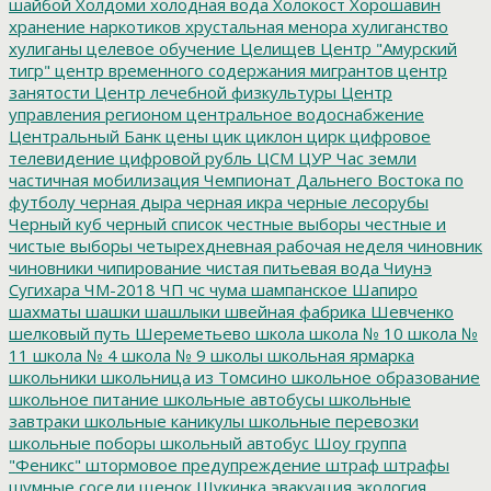
шайбой
Холдоми
холодная вода
Холокост
Хорошавин
хранение наркотиков
хрустальная менора
хулиганство
хулиганы
целевое обучение
Целищев
Центр "Амурский
тигр"
центр временного содержания мигрантов
центр
занятости
Центр лечебной физкультуры
Центр
управления регионом
центральное водоснабжение
Центральный Банк
цены
цик
циклон
цирк
цифровое
телевидение
цифровой рубль
ЦСМ
ЦУР
Час земли
частичная мобилизация
Чемпионат Дальнего Востока по
футболу
черная дыра
черная икра
черные лесорубы
Черный куб
черный список
честные выборы
честные и
чистые выборы
четырехдневная рабочая неделя
чиновник
чиновники
чипирование
чистая питьевая вода
Чиунэ
Сугихара
ЧМ-2018
ЧП
чс
чума
шампанское
Шапиро
шахматы
шашки
шашлыки
швейная фабрика
Шевченко
шелковый путь
Шереметьево
школа
школа № 10
школа №
11
школа № 4
школа № 9
школы
школьная ярмарка
школьники
школьница из Томсино
школьное образование
школьное питание
школьные автобусы
школьные
завтраки
школьные каникулы
школьные перевозки
школьные поборы
школьный автобус
Шоу группа
"Феникс"
штормовое предупреждение
штраф
штрафы
шумные соседи
щенок
Щукинка
эвакуация
экология