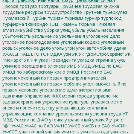
Тромса
тротуар
тротуары
Трубачев
трудовая книжка
трудовые ресурсы
трудоустройство
Трутнев
туберкулез
Тукалевский
Турбин
туризм
туризмм
турнир
турпоход
турфирма
тхэквондо
ТЭЦ
Тюмень
тюрьма
Тяжелая
атлетика
убийство
уборка улиц
убыль
убыль населения
убыточность
увольнение
увольнения
уголовное дело
уголовное преследование
уголовный кодекс
уголовный
розыск
уголоное дело
уголь
угон
угон автомобиля
удача
УЖАСЫ НАШЕГО ГОРОДКА
узи
УК
УК "ДомСтроСервис"
УК
"Монарх"
УК РФ
указ Президента
укладка
Украина
укусы
уличное освещение
Улюкаев
УМВ
УМВД
УМВД по ЕАО
УМВД по Хабаровскому краю
УМВД России по ЕАО
уполномоченный по правам предпринимателей
уполномоченный по правам ребенка
уполномоченный по
правам человека
управление административными
зданиями
Управление ЖКХ мэрии города
управление
здравоохранения
управление культуры
управление по
опеке и попечительству
управляющая компания
управляющие компании
уровень жизни
условия труда
УТ
МВД России по ДФО
утечка
утраченный урожай
утро с
"@"
УФАС
УФАС по ЕАО
УФНС
УФСБ
УФСБ по ЕАО
УФСИН
УФССП
участковый
учения
учитель
учитель года
учитель