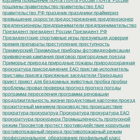
пошлины
правительство
правительство ЕАО
правительство РФ
праздник
праздники
праймериз
превышение скорости
предостережение
предпенсионер
предпенсионеры
предприниматели
предпринимательство
Президент
президент России
Президент РФ
Президентские спортивные игры
презумпция доверия
премия
препараты
преступление
преступность
Приамурский
Приамурье
приборы фотовидеофиксации
прививочная кампания
приговор
пригородные поезда
Приморье
природа
природные пожары
природоохранная
прокуратура
присоединение ЕАО
пристав-исполнитель
приставы
присяга
присяжные заседатели
Приходько
приют
приют для бездомных животных
пробка
пробки
проблемы
провал
проверка
прогноз
прогноз погоды
программа переселения
программа реновации
продолжительность жизни
продуктовые карточки
проезд
прожиточный минимум
производство
происшествие
прократура
прокуратруа
Прокуратура
прокуратура ЕАО
прокуратуура
прокураура
Промышленность
пропускной
режим
Просветов
протест
противодействие коррупции
противопожарный период
противопожарный режим
профессиональное_образование
профильный класс