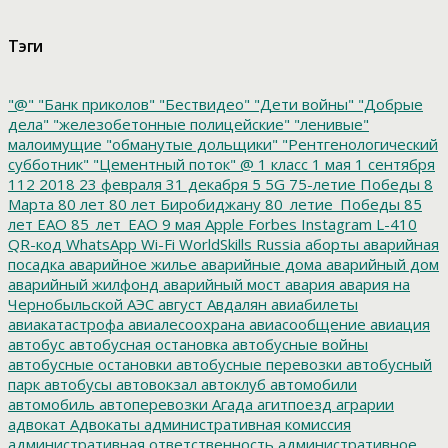
Тэги
"@"
"Банк приколов"
"Бествидео"
"Дети войны"
"Добрые
дела"
"железобетонные полицейские"
"ленивые"
малоимущие
"обманутые дольщики"
"Рентгенологический
субботник"
"Цементный поток"
@
1 класс
1 мая
1 сентября
112
2018
23 февраля
31 декабря
5
5G
75-летие Победы
8
Марта
80 лет
80 лет Биробиджану
80_летие_Победы
85
лет ЕАО
85_лет_ЕАО
9 мая
Apple
Forbes
Instagram
L-410
QR-код
WhatsApp
Wi-Fi
WorldSkills Russia
аборты
аварийная
посадка
аварийное жилье
аварийные дома
аварийный дом
аварийный жилфонд
аварийный мост
авария
авария на
Чернобыльской АЭС
август
Авдалян
авиабилеты
авиакатастрофа
авиалесоохрана
авиасообщение
авиация
автобус
автобусная остановка
автобусные войны
автобусные остановки
автобусные перевозки
автобусный
парк
автобусы
автовокзал
автоклуб
автомобили
автомобиль
автоперевозки
Агада
агитпоезд
аграрии
адвокат
Адвокаты
административная комиссия
административная ответственность
административное