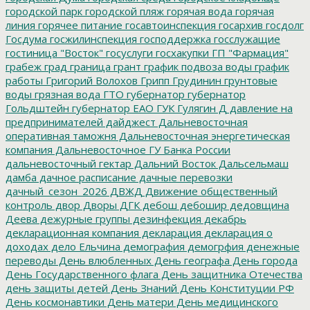
городской парк
городской пляж
горячая вода
горячая
линия
горячее питание
госавтоинспекция
госархив
госдолг
Госдума
госжилинспекция
господдержка
госслужащие
гостиница "Восток"
госуслуги
госхакупки
ГП "Фармация"
грабеж
град
граница
грант
график подвоза воды
график
работы
Григорий Волохов
Грипп
Грудинин
грунтовые
воды
грязная вода
ГТО
губернатор
губернатор
Гольдштейн
губернатор ЕАО
ГУК
Гулягин
Д
давление на
предпринимателей
дайджест
Дальневосточная
оперативная таможня
Дальневосточная энергетическая
компания
Дальневосточное ГУ Банка России
дальневосточный гектар
Дальний Восток
Дальсельмаш
дамба
дачное расписание
дачные перевозки
дачный_сезон_2026
ДВЖД
Движение общественный
контроль
двор
Дворы
ДГК
дебош
дебошир
дедовщина
Деева
дежурные группы
дезинфекция
декабрь
декларационная компания
декларация
декларация о
доходах
дело Ельчина
демография
демогрфия
денежные
переводы
День влюбленных
День географа
День города
День Государственного флага
День защитника Отечества
день защиты детей
День Знаний
День Конституции РФ
День космонавтики
День матери
День медицинского