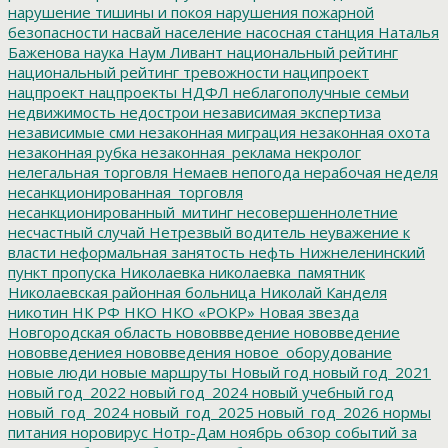
нарушение тишины и покоя
нарушения пожарной
безопасности
насвай
население
насосная станция
Наталья
Баженова
наука
Наум Ливант
национальный рейтинг
национальный рейтинг тревожности
наципроект
нацпроект
нацпроекты
НДФЛ
неблагополучные семьи
недвижимость
недострои
независимая экспертиза
независимые сми
незаконная миграция
незаконная охота
незаконная рубка
незаконная_реклама
некролог
нелегальная торговля
Немаев
непогода
нерабочая неделя
несанкционированная_торговля
несанкционированный_митинг
несовершеннолетние
несчастный случай
Нетрезвый водитель
неуважение к
власти
неформальная занятость
нефть
Нижнеленинский
пункт пропуска
Николаевка
николаевка_памятник
Николаевская районная больница
Николай Канделя
никотин
НК РФ
НКО
НКО «РОКР»
Новая звезда
Новгородская область
нововвведение
нововведение
нововведениея
нововведения
новое_оборудование
новые люди
новые маршруты
Новый год
новый год_2021
новый год_2022
новый год_2024
новый учебный год
новый_год_2024
новый_год_2025
новый_год_2026
нормы
питания
норовирус
Нотр-Дам
ноябрь
обзор событий за