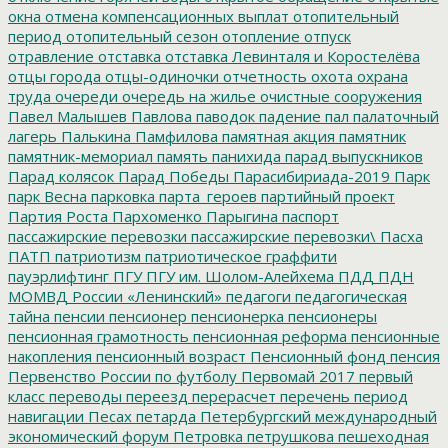
окна
отмена компенсационных выплат
отопительный
период
отопительный сезон
отопление
отпуск
отравление
отставка
отставка Левинталя и Коростелёва
отцы города
отцы-одиночки
отчетность
охота
охрана
труда
очереди
очередь на жилье
очистные сооружения
Павел Малышев
Павлова
паводок
падение
пал
палаточный
лагерь
Палькина
Памфилова
памятная акция
памятник
памятник-мемориал
память
панихида
парад выпускников
Парад колясок
Парад Победы
Парасибириада-2019
Парк
парк Весна
парковка
парта_героев
партийный проект
Партия Роста
Пархоменко
Парыгина
паспорт
пассажирские перевозки
пассажирские перевозки\
Пасха
ПАТП
патриотизм
патриотическое граффити
пауэрлифтинг
ПГУ
ПГУ им. Шолом-Алейхема
ПДД
ПДН
МОМВД России «Ленинский»
педагоги
педагогическая
тайна
пенсии
пенсионер
пенсионерка
пенсионеры
пенсионная грамотность
пенсионная реформа
пенсионные
накопления
пенсионный возраст
Пенсионный фонд
пенсия
Первенство России по футболу
Первомай 2017
первый
класс
переводы
переезд
перерасчет
перечень
период
навигации
Песах
петарда
Петербургский международный
экономический форум
Петровка
петрушкова
пешеходная