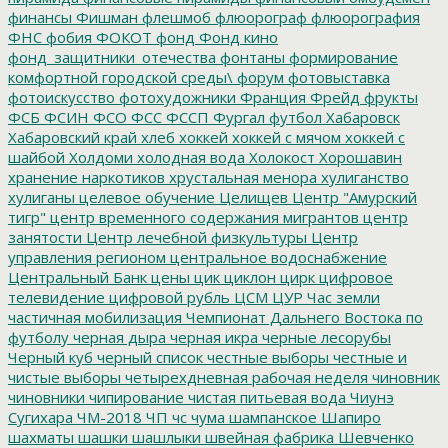
финансы
Фишман
флешмоб
флюорограф
флюорография
ФНС
фобия
ФОКОТ
фонд
Фонд кино
фонд_защитники_отечества
фонтаны
формирование
комфортной городской среды\
форум
фотовыставка
фотоискусство
фотохудожники
Франция
Фрейд
фрукты
ФСБ
ФСИН
ФСО
ФСС
ФССП
Фургал
футбол
Хабаровск
Хабаровский край
хлеб
хоккей
хоккей с мячом
хоккей с
шайбой
Холдоми
холодная вода
Холокост
Хорошавин
хранение наркотиков
хрустальная менора
хулиганство
хулиганы
целевое обучение
Целищев
Центр "Амурский
тигр"
центр временного содержания мигрантов
центр
занятости
Центр лечебной физкультуры
Центр
управления регионом
центральное водоснабжение
Центральный Банк
цены
цик
циклон
цирк
цифровое
телевидение
цифровой рубль
ЦСМ
ЦУР
Час земли
частичная мобилизация
Чемпионат Дальнего Востока по
футболу
черная дыра
черная икра
черные лесорубы
Черный куб
черный список
честные выборы
честные и
чистые выборы
четырехдневная рабочая неделя
чиновник
чиновники
чипирование
чистая питьевая вода
Чиунэ
Сугихара
ЧМ-2018
ЧП
чс
чума
шампанское
Шапиро
шахматы
шашки
шашлыки
швейная фабрика
Шевченко