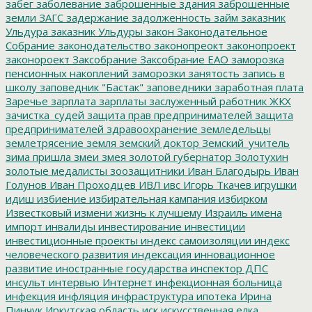
забег
заболевание
заброшенные здания
заброшенные
земли
ЗАГС
задержание
задолженность
займ
заказник
Ульдура
заказник Ульдуры
закон
Законодательное
Собрание
законодательство
законопреокт
законопроект
законороект
Заксобрание
Заксобрание ЕАО
заморозка
пенсионных накоплений
заморозки
занятость
запись в
школу
заповедник "Бастак"
заповедники
заработная плата
Заречье
зарплата
зарплаты
заслуженный работник ЖКХ
зачистка_судей
защита прав предпринимателей
защита
предпринимателей
здравоохранение
земледельцы
землетрясение
земля
земский доктор
Земский_учитель
зима пришла
змеи
змея
золотой губернатор
Золотухин
золотые медалисты
зоозащитники
Иван Благодырь
Иван
Голунов
Иван Проходцев
ИВЛ
ивс
Игорь Ткачев
игрушки
идиш
избиение
избирательная кампания
избирком
Известковый
измени жизнь к лучшему
Израиль
имена
импорт
инвалиды
инвестирование
инвестиции
инвестиционные проекты
индекс самоизоляции
индекс
человеческого развития
индексация
инновационное
развитие
иностранные государства
инспектор ДПС
инсульт
интервью
Интернет
инфекционная больница
инфекция
инфляция
инфраструктура
ипотека
Ирина
Пинчук
Иркутская область
иск
искусственная елка