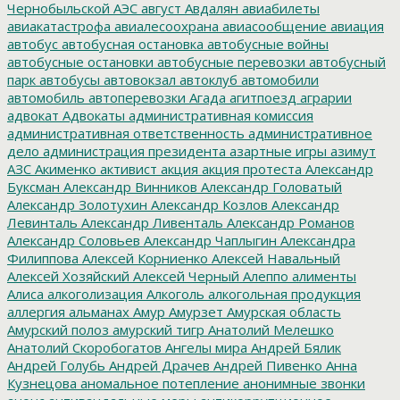
Чернобыльской АЭС
август
Авдалян
авиабилеты
авиакатастрофа
авиалесоохрана
авиасообщение
авиация
автобус
автобусная остановка
автобусные войны
автобусные остановки
автобусные перевозки
автобусный
парк
автобусы
автовокзал
автоклуб
автомобили
автомобиль
автоперевозки
Агада
агитпоезд
аграрии
адвокат
Адвокаты
административная комиссия
административная ответственность
административное
дело
администрация президента
азартные игры
азимут
АЗС
Акименко
активист
акция
акция протеста
Александр
Буксман
Александр Винников
Александр Головатый
Александр Золотухин
Александр Козлов
Александр
Левинталь
Александр Ливенталь
Александр Романов
Александр Соловьев
Александр Чаплыгин
Александра
Филиппова
Алексей Корниенко
Алексей Навальный
Алексей Хозяйский
Алексей Черный
Алеппо
алименты
Алиса
алкоголизация
Алкоголь
алкогольная продукция
аллергия
альманах
Амур
Амурзет
Амурская область
Амурский полоз
амурский тигр
Анатолий Мелешко
Анатолий Скоробогатов
Ангелы мира
Андрей Бялик
Андрей Голубь
Андрей Драчев
Андрей Пивенко
Анна
Кузнецова
аномальное потепление
анонимные звонки