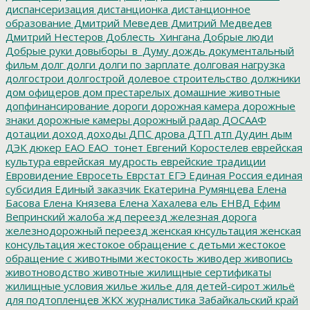
диспансеризация
дистанционка
дистанционное
образование
Дмитрий Меведев
Дмитрий Медведев
Дмитрий Нестеров
Доблесть_Хингана
Добрые люди
Добрые руки
довыборы_в_Думу
дождь
документальный
фильм
долг
долги
долги по зарплате
долговая нагрузка
долгострои
долгострой
долевое строительство
должники
дом офицеров
дом престарелых
домашние животные
допфинансирование
дороги
дорожная камера
дорожные
знаки
дорожные камеры
дорожный радар
ДОСААФ
дотации
доход
доходы
ДПС
дрова
ДТП
дтп
Дудин
дым
ДЭК
дюкер
ЕАО
ЕАО_тонет
Евгений Коростелев
еврейская
культура
еврейская_мудрость
еврейские традиции
Евровидение
Евросеть
Еврстат
ЕГЭ
Единая Россия
единая
субсидия
Единый заказчик
Екатерина Румянцева
Елена
Басова
Елена Князева
Елена Хахалева
ель
ЕНВД
Ефим
Вепринский
жалоба
жд переезд
железная дорога
железнодорожный переезд
женская кнсультация
женская
консультация
жестокое обращение с детьми
жестокое
обращение с животными
жестокость
живодер
живопись
животноводство
животные
жилищные сертификаты
жилищные условия
жилье
жилье для детей-сирот
жильё
для подтопленцев
ЖКХ
журналистика
Забайкальский край