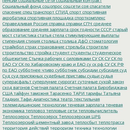
пенсии
социальные сети
социальный контракт
Социальный фонд
соцопрос
соцсети
соя
спасатели
спасение
спецтранспорт
СПИД
спорт
спортивная
акробатика
спортивная площадка
спорткомплекс
Справедливая Россия
справка
справки
СПЧ
среднее
образование
средняя зарплата
срок годности
СССР
старый
мост
статистика
статья
стела
стимулирующие выплаты
стипендия
стихия
столица
столица ДфО
стоматология
страйкбол
страх
страхование
стрельба
строители
строительство
стройка
студент
студенты
студенческое
общежитие
Стычка рабочих с силовиками
СУ СК
СУ СК по
ЕАО
СУ СК по Хабаровскому краю и ЕАО
су ск рф
СУ СК РФ
по ЕАО
субботнее чтиво
субботник
субсидии
субсидия
суд
Суд
суд присяжных
судебные приставы
судьи
судья
суперасфальт
суперлуние
суррогат
суточные
сухой закон
сход вагонов
Счетная палата
Счетная палата Биробиджана
США
тайфун
таможня
Тарасенко
ТАРИ
тарифы
Татьяна
Гладких
Тафи-диагностика
театр
текстильная
телемедицинские технологии
теневая зарплата
теневая
экономика
тепловоз
тепловые сети
тепловычислитель
Теплоозерск
Теплоозёрск
Теплоозёрская ЦРБ
Теплоозерский цементный завод
теплосбыт
теплотрасса
территория действий
терроризм
техника
технологии