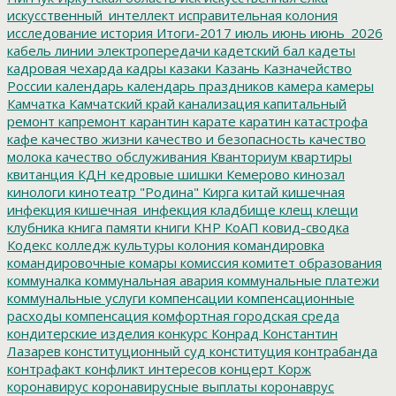
искусственный_интеллект
исправительная колония
исследование
история
Итоги-2017
июль
июнь
июнь_2026
кабель линии электропередачи
кадетский бал
кадеты
кадровая чехарда
кадры
казаки
Казань
Казначейство
России
календарь
календарь праздников
камера
камеры
Камчатка
Камчатский край
канализация
капитальный
ремонт
капремонт
карантин
карате
каратин
катастрофа
кафе
качество жизни
качество и безопасность
качество
молока
качество обслуживания
Кванториум
квартиры
квитанция
КДН
кедровые шишки
Кемерово
кинозал
кинологи
кинотеатр "Родина"
Кирга
китай
кишечная
инфекция
кишечная_инфекция
кладбище
клещ
клещи
клубника
книга памяти
книги
КНР
КоАП
ковид-сводка
Кодекс
колледж культуры
колония
командировка
командировочные
комары
комиссия
комитет образования
коммуналка
коммунальная авария
коммунальные платежи
коммунальные услуги
компенсации
компенсационные
расходы
компенсация
комфортная городская среда
кондитерские изделия
конкурс
Конрад
Константин
Лазарев
конституционный суд
конституция
контрабанда
контрафакт
конфликт интересов
концерт
Корж
коронавирус
коронавирусные выплаты
коронаврус