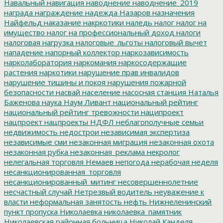
Навальный
навигация
наводнение
наводнение_2019
награда
награждение
надежда
Назаров
назначения
Найфельд
наказание
накркотики
наледь
налог
налог на
имущество
налог на профессиональный доход
налоги
налоговая нагрузка
налоговые_льготы
налоговый вычет
нападение
напорный коллектор
наркозависимость
нарколаборатория
наркомания
наркосодержащие
растения
наркотики
нарушение прав инвалидов
нарушение тишины и покоя
нарушения пожарной
безопасности
насвай
население
насосная станция
Наталья
Баженова
наука
Наум Ливант
национальный рейтинг
национальный рейтинг тревожности
наципроект
нацпроект
нацпроекты
НДФЛ
неблагополучные семьи
недвижимость
недострои
независимая экспертиза
независимые сми
незаконная миграция
незаконная охота
незаконная рубка
незаконная_реклама
некролог
нелегальная торговля
Немаев
непогода
нерабочая неделя
несанкционированная_торговля
несанкционированный_митинг
несовершеннолетние
несчастный случай
Нетрезвый водитель
неуважение к
власти
неформальная занятость
нефть
Нижнеленинский
пункт пропуска
Николаевка
николаевка_памятник
Николаевская районная больница
Николай Канделя