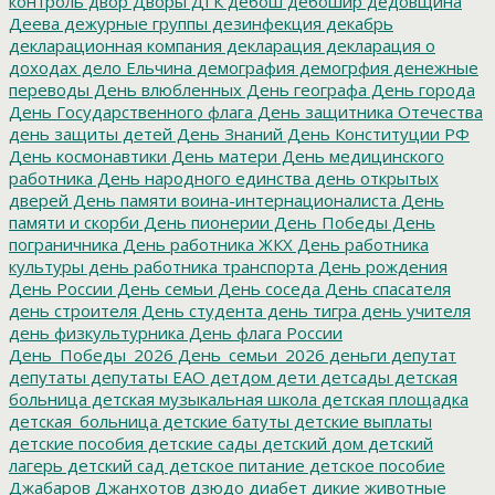
контроль
двор
Дворы
ДГК
дебош
дебошир
дедовщина
Деева
дежурные группы
дезинфекция
декабрь
декларационная компания
декларация
декларация о
доходах
дело Ельчина
демография
демогрфия
денежные
переводы
День влюбленных
День географа
День города
День Государственного флага
День защитника Отечества
день защиты детей
День Знаний
День Конституции РФ
День космонавтики
День матери
День медицинского
работника
День народного единства
день открытых
дверей
День памяти воина-интернационалиста
День
памяти и скорби
День пионерии
День Победы
День
пограничника
День работника ЖКХ
День работника
культуры
день работника транспорта
День рождения
День России
День семьи
День соседа
День спасателя
день строителя
День студента
день тигра
день учителя
день физкультурника
День флага России
День_Победы_2026
День_семьи_2026
деньги
депутат
депутаты
депутаты ЕАО
детдом
дети
детсады
детская
больница
детская музыкальная школа
детская площадка
детская_больница
детские батуты
детские выплаты
детские пособия
детские сады
детский дом
детский
лагерь
детский сад
детское питание
детское пособие
Джабаров
Джанхотов
дзюдо
диабет
дикие животные