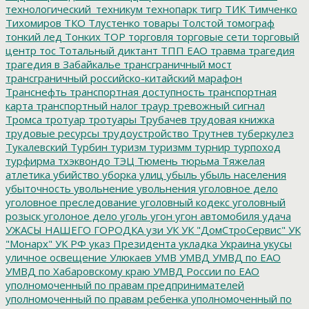
технологический_техникум
технопарк
тигр
ТИК
Тимченко
Тихомиров
ТКО
Тлустенко
товары
Толстой
томограф
тонкий лед
Тонких
ТОР
торговля
торговые сети
торговый
центр
тос
Тотальный диктант
ТПП ЕАО
травма
трагедия
трагедия в Забайкалье
трансграничный мост
трансграничный российско-китайский марафон
Транснефть
транспортная доступность
транспортная
карта
транспортный налог
траур
тревожный сигнал
Тромса
тротуар
тротуары
Трубачев
трудовая книжка
трудовые ресурсы
трудоустройство
Трутнев
туберкулез
Тукалевский
Турбин
туризм
туризмм
турнир
турпоход
турфирма
тхэквондо
ТЭЦ
Тюмень
тюрьма
Тяжелая
атлетика
убийство
уборка улиц
убыль
убыль населения
убыточность
увольнение
увольнения
уголовное дело
уголовное преследование
уголовный кодекс
уголовный
розыск
уголоное дело
уголь
угон
угон автомобиля
удача
УЖАСЫ НАШЕГО ГОРОДКА
узи
УК
УК "ДомСтроСервис"
УК
"Монарх"
УК РФ
указ Президента
укладка
Украина
укусы
уличное освещение
Улюкаев
УМВ
УМВД
УМВД по ЕАО
УМВД по Хабаровскому краю
УМВД России по ЕАО
уполномоченный по правам предпринимателей
уполномоченный по правам ребенка
уполномоченный по