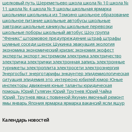
шелковый путь
Шереметьево
школа
школа № 10
школа №
11
школа № 4
школа № 9
школы
школьная ярмарка
школьники
школьница из Томсино
школьное образование
школьное питание
школьные автобусы
школьные
завтраки
школьные каникулы
школьные перевозки
школьные поборы
школьный автобус
Шоу группа
"Феникс"
штормовое предупреждение
штраф
штрафы
шумные соседи
щенок
Щукинка
эвакуация
экология
экономика
экономический кризис
экономия
экофест
эксперты
экспорт
экстремизм
электрика
электричество
электричка
электрички
электронная запись
электронные
турникеты
электроплита
электросети
электроэнергия
Энергосбыт
энерготарифы
энкаунтер
эпидемиологическая
ситуация
эпидемия
это_интересно
юбилей
юмор
Юные
инспекторы движения
юные таланты
юридическая
помощь
Юрий Гулягин
Юрий Трутнев
Юрий Чайка
Юрий_Трутнев
явка с повинной
Якунин
ямочный ремонт
ямы
январь
Япония
ярмарка
ярмарка вакансий
ясли
ящур
Календарь новостей