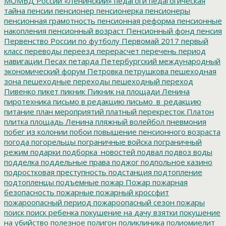
МОМВД России «Ленинский»
педагоги
педагогическая
тайна
пенсии
пенсионер
пенсионерка
пенсионеры
пенсионная грамотность
пенсионная реформа
пенсионные
накопления
пенсионный возраст
Пенсионный фонд
пенсия
Первенство России по футболу
Первомай 2017
первый
класс
переводы
переезд
перерасчет
перечень
период
навигации
Песах
петарда
Петербургский международный
экономический форум
Петровка
петрушкова
пешеходная
зона
пешеходные переходы
пешеходный переход
Пивенко
пикет
пикник
Пикник на площади Ленина
пиротехника
письмо в редакцию
письмо_в_редакцию
питание
план мероприятий
платный перекресток
Платон
плитка
площадь Ленина
пляжный волейбол
пневмония
побег из колонии
побои
повышение пенсионного возраста
погода
погорельцы
пограничные войска
пограничный
режим
подарки
подборка_новостей
подвал
подвоз воды
подделка
поддельные права
поджог
подпольное казино
подростковая преступность
подстанция
подтопление
подтопленцы
подъемные
пожар
Пожар
пожарная
безопасность
пожарные
пожарный кроссфит
пожароопасный период
пожароопасный сезон
пожары
поиск
поиск ребенка
покушение на дачу взятки
покушение
на убийство
полезное
полигон
поликлиника
полиомиелит