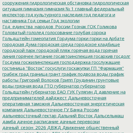
сооружения
гидрологическая обстановка
гидрологическая
ситуация
гимназия
гимназия № 1
главный федеральный
инспектор
год культурного наследия
год педагога и
наставника
Год семьи
Год экологии
Год_единства_народов_России
Гознак
ГОК
Голикова
Головатый
гололед
голосование
голубая сорока
Гольдштейн
гомеопатия
Гордума
горки
горки на Арбате
городская Дума
городская среда
городское кладбище
городской парк
городской пляж
горячая вода
горячая
линия
горячее питание
госавтоинспекция
госархив
госдолг
Госдума
госжилинспекция
господдержка
госслужащие
гостиница "Восток"
госуслуги
госхакупки
ГП "Фармация"
грабеж
град
граница
грант
график подвоза воды
график
работы
Григорий Волохов
Грипп
Грудинин
грунтовые
воды
грязная вода
ГТО
губернатор
губернатор
Гольдштейн
губернатор ЕАО
ГУК
Гулягин
Д
давление на
предпринимателей
дайджест
Дальневосточная
оперативная таможня
Дальневосточная энергетическая
компания
Дальневосточное ГУ Банка России
дальневосточный гектар
Дальний Восток
Дальсельмаш
дамба
дачное расписание
дачные перевозки
дачный_сезон_2026
ДВЖД
Движение общественный