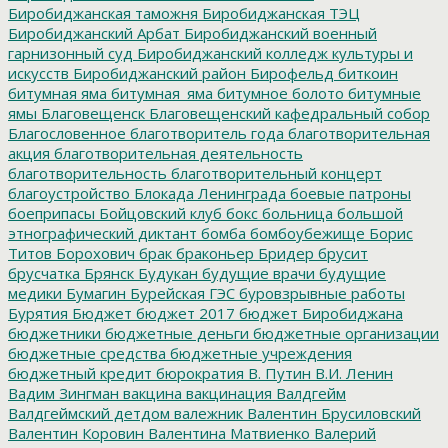
Биробиджанская таможня
Биробиджанская ТЭЦ
Биробиджанский Арбат
Биробиджанский военный
гарнизонный суд
Биробиджанский колледж культуры и
искусств
Биробиджанский район
Бирофельд
биткоин
битумная яма
битумная_яма
битумное болото
битумные
ямы
Благовещенск
Благовещенский кафедральный собор
Благословенное
благотворитель года
благотворительная
акция
благотворительная деятельность
благотворительность
благотворительный концерт
благоустройство
Блокада Ленинграда
боевые патроны
боеприпасы
Бойцовский клуб
бокс
больница
большой
этнографический диктант
бомба
бомбоубежище
Борис
Титов
Борохович
брак
браконьер
Бридер
брусит
брусчатка
Брянск
Будукан
будущие врачи
будущие
медики
Бумагин
Бурейская ГЭС
буровзрывные работы
Бурятия
Бюджет
бюджет 2017
бюджет Биробиджана
бюджетники
бюджетные деньги
бюджетные организации
бюджетные средства
бюджетные учреждения
бюджетный кредит
бюрократия
В. Путин
В.И. Ленин
Вадим Зингман
вакцина
вакцинация
Валдгейм
Валдгеймский детдом
валежник
Валентин Брусиловский
Валентин Коровин
Валентина Матвиенко
Валерий