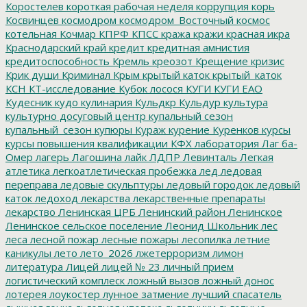
Коростелев
короткая рабочая неделя
коррупция
корь
Косвинцев
космодром
космодром_Восточный
космос
котельная
Кочмар
КПРФ
КПСС
кража
кражи
красная икра
Краснодарский край
кредит
кредитная амнистия
кредитоспособность
Кремль
креозот
Крещение
кризис
Крик души
Криминал
Крым
крытый каток
крытый_каток
КСН
КТ-исследование
Кубок лосося
КУГИ
КУГИ ЕАО
Кудесник
кудо
кулинария
Кульдкр
Кульдур
культура
культурно досуговый центр
купальный сезон
купальный_сезон
купюры
Кураж
курение
Куренков
курсы
курсы повышения квалификации
КФХ
лаборатория
Лаг ба-
Омер
лагерь
Лагошина
лайк
ЛДПР
Левинталь
Легкая
атлетика
легкоатлетическая пробежка
лед
ледовая
переправа
ледовые скульптуры
ледовый городок
ледовый
каток
ледоход
лекарства
лекарственные препараты
лекарство
Ленинская ЦРБ
Ленинский район
Ленинское
Ленинское сельское поселение
Леонид Школьник
лес
леса
лесной пожар
лесные пожары
лесопилка
летние
каникулы
лето
лето_2026
лжетерроризм
лимон
литература
Лицей
лицей № 23
личный прием
логистический комплеск
ложный вызов
ложный донос
лотерея
лоукостер
лунное затмение
лучший спасатель