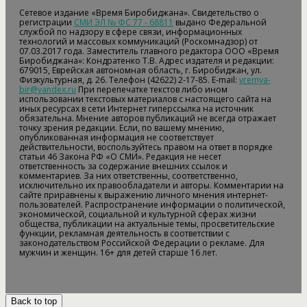
Сетевое издание «Время Биробиджана». Свидетельство о
регистрации
СМИ ЭЛ № ФС 77 - 68811
выдано Федеральной
службой по надзору в сфере связи, информационных
технологий и массовых коммуникаций (Роскомнадзор) от
07.03.2017 года. Заместитель главного редактора ООО «Время
Биробиджана»: Кондратенко Т.В. Адрес издателя и редакции:
679015, Еврейская автономная область, г. Биробиджан, ул.
Физкультурная, д. 26. Телефон (42622) 2-17-85. E-mail:
vremya-
bir@yandex.ru
При перепечатке текстов либо ином
использовании текстовых материалов с настоящего сайта на
иных ресурсах в сети Интернет гиперссылка на источник
обязательна. Мнение авторов публикаций не всегда отражает
точку зрения редакции. Если, по вашему мнению,
опубликованная информация не соответствует
действительности, воспользуйтесь правом на ответ в порядке
статьи 46 Закона РФ «О СМИ». Редакция не несет
ответственность за содержание внешних ссылок и
комментариев. За них ответственны, соответственно,
исключительно их правообладатели и авторы. Комментарии на
сайте приравнены к выражению личного мнения интернет-
пользователей. Распространение информации о политической,
экономической, социальной и культурной сферах жизни
общества, публикации на актуальные темы, просветительские
функции, рекламная деятельность в соответствии с
законодательством Российской Федерации о рекламе. Для
мужчин и женщин. 16+ для детей старше 16 лет.
Back to top