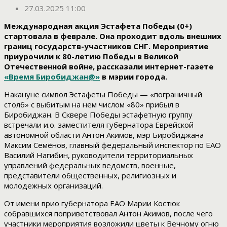
27.03.2025 11:00
Международная акция Эстафета Победы (0+)
стартовала в феврале. Она проходит вдоль внешних
границ государств-участников СНГ. Мероприятие
приурочили к 80-летию Победы в Великой
Отечественной войне, рассказали интернет-газете
«Время Биробиджан@»
в мэрии города.
Накануне символ Эстафеты Победы — «пограничный
столб» с выбитым на нем числом «80» прибыл в
Биробиджан. В Сквере Победы эстафетную группу
встречали и.о. заместителя губернатора Еврейской
автономной области Антон Акимов, мэр Биробиджана
Максим Семёнов, главный федеральный инспектор по ЕАО
Василий Нагибин, руководители территориальных
управлений федеральных ведомств, военные,
представители общественных, религиозных и
молодежных организаций.
От имени врио губернатора ЕАО Марии Костюк
собравшихся поприветствовал Антон Акимов, после чего
участники мероприятия возложили цветы к Вечному огню