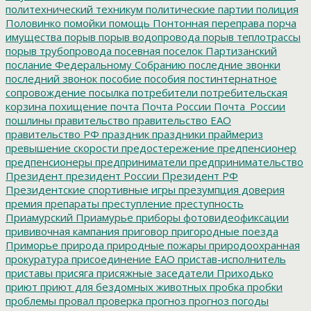
политехнический техникум
политические партии
полиция
Половинко
помойки
помощь
Понтонная переправа
порча
имущества
порыв
порыв водопровода
порыв теплотрассы
порыв трубопровода
посевная
поселок Партизанский
послание Федеральному Собранию
последние звонки
последний звонок
пособие
пособия
постинтернатное
сопровождение
посылка
потребители
потребительская
корзина
похищение
почта
Почта России
Почта_России
пошлины
правительство
правительство ЕАО
правительство РФ
праздник
праздники
праймериз
превышение скорости
предостережение
предпенсионер
предпенсионеры
предприниматели
предпринимательство
Президент
президент России
Президент РФ
Президентские спортивные игры
презумпция доверия
премия
препараты
преступление
преступность
Приамурский
Приамурье
приборы фотовидеофиксации
прививочная кампания
приговор
пригородные поезда
Приморье
природа
природные пожары
природоохранная
прокуратура
присоединение ЕАО
пристав-исполнитель
приставы
присяга
присяжные заседатели
Приходько
приют
приют для бездомных животных
пробка
пробки
проблемы
провал
проверка
прогноз
прогноз погоды