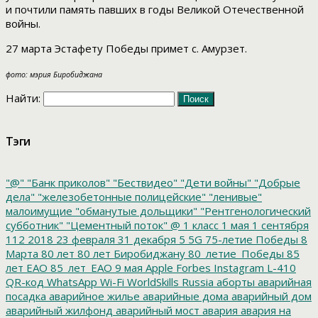
и почтили память павших в годы Великой Отечественной
войны.
27 марта Эстафету Победы примет с. Амурзет.
фото: мэрия Биробиджана
Найти:
Тэги
"@"
"Банк приколов"
"Бествидео"
"Дети войны"
"Добрые
дела"
"железобетонные полицейские"
"ленивые"
малоимущие
"обманутые дольщики"
"Рентгенологический
субботник"
"Цементный поток"
@
1 класс
1 мая
1 сентября
112
2018
23 февраля
31 декабря
5
5G
75-летие Победы
8
Марта
80 лет
80 лет Биробиджану
80_летие_Победы
85
лет ЕАО
85_лет_ЕАО
9 мая
Apple
Forbes
Instagram
L-410
QR-код
WhatsApp
Wi-Fi
WorldSkills Russia
аборты
аварийная
посадка
аварийное жилье
аварийные дома
аварийный дом
аварийный жилфонд
аварийный мост
авария
авария на