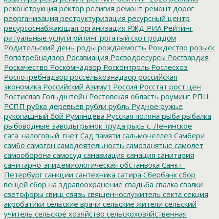
реконструкция
ректор
религия
ремонт
ремонт дорог
реорганизация
реструктуризация
ресурсный центр
ресурсоснабжающая организация
РЖД
РИА Рейтинг
ритуальные услуги
рйтинг
рогатый скот
роддом
Родительский день
роды
рождаемость
Рождество
розыск
Ропотребнадзор
Росавиация
Росводресурсы
Росгвардия
Роскачество
Роскомнадзор
Росконтроль
Рослесхоз
Роспотребнадзор
россельхознадзор
российская
экономика
Российский Азимут
Россия
Росстат
рост цен
Ростислав Гольдштейн
Ростовская область
роуминг
РПЦ
РСПП
рубка деревьев
рубли
рубль
Рудное
ружье
рукопашный бой
Румянцева
Русская поляна
рыба
рыбалка
рыбоводные заводы
рынок труда
рысь
с. Ленинское
сага_налоговый_гнет
Сад памяти
сальмонеллез
Самбери
самбо
самогон
самодеятельность
самозанятые
самолет
самооборона
самосуд
санавиация
санация
санитария
санитарно-эпидемиологическая обстанвока
Санкт-
Петербург
санкции
сантехника
сатира
Сбербанк
сбор
вещей
сбор на здравоохранение
свадьба
свалка
свалки
светофоры
свищ
связь
священнослужитель
секта
секция
акробатики
сельские врачи
сельские жители
сельский
учитель
сельское хозяйство
сельскохозяйственная