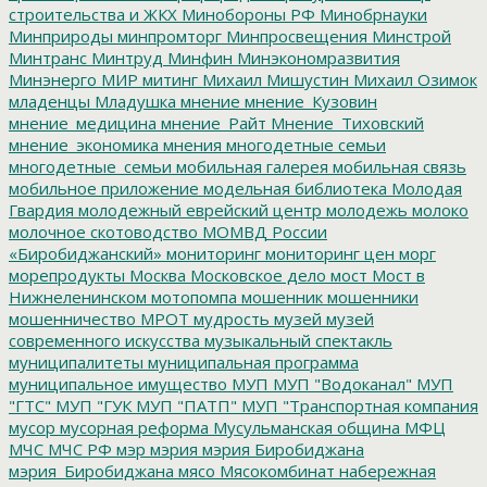
строительства и ЖКХ
Минобороны РФ
Минобрнауки
Минприроды
минпромторг
Минпросвещения
Минстрой
Минтранс
Минтруд
Минфин
Минэкономразвития
Минэнерго
МИР
митинг
Михаил Мишустин
Михаил Озимок
младенцы
Младушка
мнение
мнение_Кузовин
мнение_медицина
мнение_Райт
Мнение_Тиховский
мнение_экономика
мнения
многодетные семьи
многодетные_семьи
мобильная галерея
мобильная связь
мобильное приложение
модельная библиотека
Молодая
Гвардия
молодежный еврейский центр
молодежь
молоко
молочное скотоводство
МОМВД России
«Биробиджанский»
мониторинг
мониторинг цен
морг
морепродукты
Москва
Московское дело
мост
Мост в
Нижнеленинском
мотопомпа
мошенник
мошенники
мошенничество
МРОТ
мудрость
музей
музей
современного искусства
музыкальный спектакль
муниципалитеты
муниципальная программа
муниципальное имущество
МУП
МУП "Водоканал"
МУП
"ГТС"
МУП "ГУК
МУП "ПАТП"
МУП "Транспортная компания
мусор
мусорная реформа
Мусульманская община
МФЦ
МЧС
МЧС РФ
мэр
мэрия
мэрия Биробиджана
мэрия_Биробиджана
мясо
Мясокомбинат
набережная