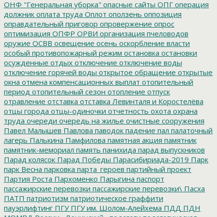
ОНФ "Генеральная уборка"
опасные сайты
ОПГ
операция
должник
оплата труда
Оплот
оползень
оппозиция
оправдательный приговор
опровержение
опрос
оптимизация
ОПФР
ОРВИ
организация пчеловодов
оружие
ОСВВ
освещение
осень
оскорбление власти
особый противопожарный режим
остановка
остановки
осужденные
отдых
отключение
отключение воды
отключение горячей воды
открытое обращение
открытые
окна
отмена компенсационных выплат
отопительный
период
отопительный сезон
отопление
отпуск
отравление
отставка
отставка Левинталя и Коростелёва
отцы города
отцы-одиночки
отчетность
охота
охрана
труда
очереди
очередь на жилье
очистные сооружения
Павел Малышев
Павлова
паводок
падение
пал
палаточный
лагерь
Палькина
Памфилова
памятная акция
памятник
памятник-мемориал
память
панихида
парад выпускников
Парад колясок
Парад Победы
Парасибириада-2019
Парк
парк Весна
парковка
парта_героев
партийный проект
Партия Роста
Пархоменко
Парыгина
паспорт
пассажирские перевозки
пассажирские перевозки\
Пасха
ПАТП
патриотизм
патриотическое граффити
пауэрлифтинг
ПГУ
ПГУ им. Шолом-Алейхема
ПДД
ПДН