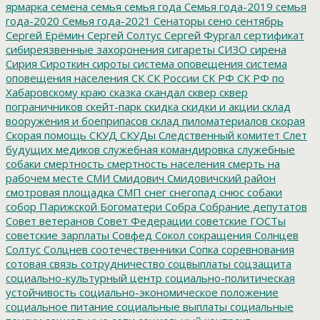
ярмарка
семена
семья
семья года
Семья года-2019
семья
года-2020
Семья года-2021
Сенаторы
сено
сентябрь
Сергей Ерёмин
Сергей Солтус
Сергей Фургал
сертификат
сибиреязвенные захоронения
сигареты
СИЗО
сирена
Сирия
Сироткин
сироты
система оповещения
система
оповещения населения
СК
СК России
СК РФ
СК РФ по
Хабаровскому краю
сказка
скандал
сквер
сквер
пограничников
скейт-парк
скидка
скидки и акции
склад
вооружения и боеприпасов
склад пиломатериалов
скорая
Скорая помощь
СКУД
СКУДы
Следственный комитет
Слет
будущих медиков
служебная командировка
служебные
собаки
смертность
смертность населения
смерть на
рабочем месте
СМИ
Смидович
Смидовичский район
смотровая площадка
СМП
снег
снегопад
снюс
собаки
собор Парижской Богоматери
Собра
Собрание депутатов
Совет ветеранов
Совет Федерации
советские ГОСТы
советские зарплаты
Совфед
Сокол
сокращения
Солнцев
Солтус
Солцнев
соотечественники
Сопка
соревнования
сотовая связь
сотрудничество
соцвыплаты
соцзащита
социально-культурный центр
социально-политическая
устойчивость
социально-экономическое положение
социальное питание
социальные выплаты
социальные