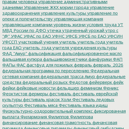
правам человека
управление административными
зданиями
Управление ЖКХ мэрии города
управление
здравоохранения
управление культуры
управление по
опеке и попечительству
управляющая компания
управляющие компании
уровень жизни
условия труда
УТ
МВД России по ДФО
утечка
утраченный урожай
утро с
"@"
УФАС
УФАС по ЕАО
УФНС
УФСБ
УФСБ по ЕАО
УФСИН
УФССП
участковый
учения
учитель
учитель года
учитель
года ЕАО
учитель_года
учителя
учреждения культуры
ФАД "Амур"
фальсификация
фальсифицированное масло
фальшивая купюра
фальшивомонетчики
фанфурики
ФАП
ФАПы
ФАС
фастфуд для пожилых
февраль
февраль_2026
федеральная программа по переселению
Федеральная
сетевая компания
федеральная трасса Амур
федеральные
средства
федеральный розыск
Федотов
фейерверк
фейк
фейки
фейковые новости
фельдшер
феминизм
Феникс
Феоктистов
фермеры
фестиваль
фестиваль еврейской
культуры
фестиваль красок Холи
Фестиваль ледовых
скульптур
Фестиваль мяса
Фестиваль языка идиш
Физкультурно-оздоровительный комплекс
фиксированная
выплата
Филармония
Филиппов
Филиппова
финансирование
финансовая грамотность
финансовая
пирамида
финансовые пирамиды
финансовый омбудсмен