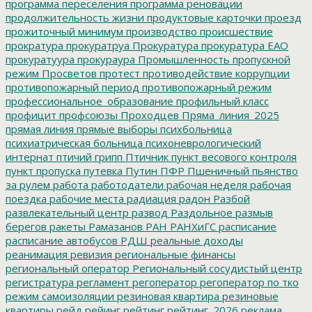
программа переселения
программа реновации
продолжительность жизни
продуктовые карточки
проезд
прожиточный минимум
производство
происшествие
прократура
прокуратруа
Прокуратура
прокуратура ЕАО
прокуратуура
прокураура
Промышленность
пропускной
режим
Просветов
протест
противодействие коррупции
противопожарный период
противопожарный режим
профессиональное_образование
профильный класс
профицит
профсоюзы
Проходцев
Пряма_линия_2025
прямая линия
прямые выборы
психбольница
психиатрическая больница
психоневрологический
интернат
птичий грипп
Птичник
пункт весового контроля
пункт пропуска
путевка
Путин
ПФР
Пшеничный
пьянство
за рулем
работа
работодатели
рабочая неделя
рабочая
поездка
рабочие места
радиация
радон
Разбой
развлекательный центр
развод
Раздольное
размыв
берегов
ракеты
Рамазанов
РАН
РАНХиГС
расписание
расписание автобусов
РДШ
реальные доходы
реанимация
ревизия
региональные финансы
региональный оператор
Региональный сосудистый центр
регистратура
регламент
регоператор
регоператор по тко
режим самоизоляции
резиновая квартира
резиновые
квартиры
рейд
рейинг
рейтинг
рейтинг_2026
реклама