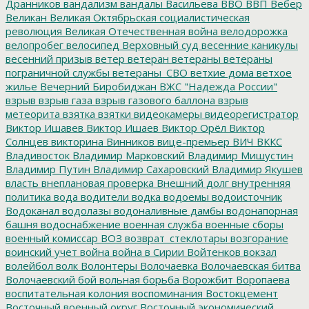
Дранников
вандализм
вандалы
Васильева
ВВО
ВВП
Вебер
Великан
Великая Октябрьская социалистическая
революция
Великая Отечественная война
велодорожка
велопробег
велосипед
Верховный суд
весенние каникулы
весенний призыв
ветер
ветеран
ветераны
ветераны
пограничной службы
ветераны_СВО
ветхие дома
ветхое
жилье
Вечерний Биробиджан
ВЖС "Надежда России"
взрыв
взрыв газа
взрыв газового баллона
взрыв
метеорита
взятка
взятки
видеокамеры
видеорегистратор
Виктор Ишавев
Виктор Ишаев
Виктор Орёл
Виктор
Солнцев
викторина
Винников
вице-премьер
ВИЧ
ВККС
Владивосток
Владимир Марковский
Владимир Мишустин
Владимир Путин
Владимир Сахаровский
Владимир Якушев
власть
внеплановая проверка
Внешний долг
внутренняя
политика
вода
водители
водка
водоемы
водоисточник
Водоканал
водолазы
водоналивные дамбы
водонапорная
башня
водоснабжение
военная служба
военные сборы
военный комиссар
ВОЗ
возврат_стеклотары
возгорание
воинский учет
война
война в Сирии
Войтенков
вокзал
волейбол
волк
Волонтеры
Волочаевка
Волочаевская битва
Волочаевский бой
вольная борьба
Ворожбит
Воропаева
воспитательная колония
воспоминания
Востокцемент
Восточный военный округ
Восточный экономический