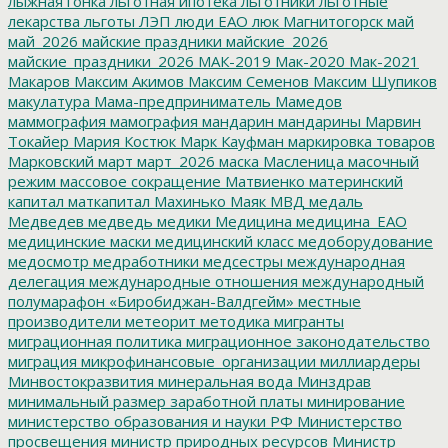
лыжная гонка
льготная ипотека
льготники
льготные
лекарства
льготы
ЛЭП
люди ЕАО
люк
Магнитогорск
май
май_2026
майские праздники
майские_2026
майские_праздники_2026
МАК-2019
Мак-2020
Мак-2021
Макаров
Максим Акимов
Максим Семенов
Максим Шупиков
макулатура
Мама-предприниматель
Мамедов
маммография
мамография
мандарин
мандарины
Марвин
Токайер
Мария Костюк
Марк Кауфман
маркировка товаров
Марковский
март
март_2026
маска
Масленица
масочный
режим
массовое сокращение
Матвиенко
материнский
капитал
маткапитал
Махинько
Маяк
МВД
медаль
Медведев
медведь
медики
Медицина
медицина_ЕАО
медицинские маски
медицинский класс
медоборудование
медосмотр
медработники
медсестры
международная
делегация
международные отношения
международный
полумарафон «Биробиджан-Валдгейм»
местные
производители
метеорит
методика
мигранты
миграционная политика
миграционное законодательство
миграция
микрофинансовые_организации
миллиардеры
Минвостокразвития
минеральная вода
Минздрав
минимальный размер заработной платы
минирование
министерство образования и науки РФ
Министерство
просвещения
министр природных ресурсов
Министр