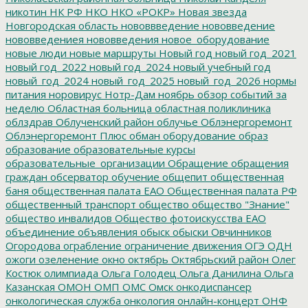
никотин
НК РФ
НКО
НКО «РОКР»
Новая звезда
Новгородская область
нововвведение
нововведение
нововведениея
нововведения
новое_оборудование
новые люди
новые маршруты
Новый год
новый год_2021
новый год_2022
новый год_2024
новый учебный год
новый_год_2024
новый_год_2025
новый_год_2026
нормы
питания
норовирус
Нотр-Дам
ноябрь
обзор событий за
неделю
Областная больница
областная поликлиника
облздрав
Облученский район
облучье
Облэнергоремонт
Облэнергоремонт Плюс
обман
оборудование
образ
образование
образовательные курсы
образовательные_организации
Обращение
обращения
граждан
обсерватор
обучение
общепит
общественная
баня
общественная палата ЕАО
Общественная палата РФ
общественный транспорт
общество
общество "Знание"
общество инвалидов
Общество фотоискусства ЕАО
объединение
объявления
обыск
обыски
Овчинников
Огородова
ограбление
ограничение движения
ОГЭ
ОДН
ожоги
озеленение
окно
октябрь
Октябрьский район
Олег
Костюк
олимпиада
Ольга Голодец
Ольга Данилина
Ольга
Казанская
ОМОН
ОМП
ОМС
Омск
онкодиспансер
онкологическая служба
онкология
онлайн-концерт
ОНФ