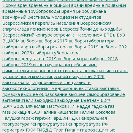
форум
врач
врачебные ошибки
врачи
вредные привычки
временные трубопроводы
Время Биробиджана
всемирный фестиваль молодежи и студентов
Всероссийская перепись населения
Всероссийская
спартакиада пенсионеров
Всероссийский день ходьбы
Всероссийский конкурс
встреча_с_населением
ВТБъ
ВУЗ
ВЦИОМ
выборы
выборы 2017
выборы губернатора
выборы мэра
выборы ректора
выборы_2019
выборы_2021
выборы_2026
выборы_губернатора
выборы_депутатов_2019
выборы_мэра
выборы-2018
выборы-2019
вывоз мусора
выгребные ямы
вымогательство
выпас скота
выплата
выплаты
выплаты за
урожай
выпускники
выпускной
выпускной_2026
высококвалифицированные специалисты
высокотехнологичная_медпомощь
выставка
выставка-
ярмарка
высшее образование
высшее самообразование
вытрезвители
выходной
выходные
Вьетнам
ВЭФ
ВЭФ_2026
Вячеслав Пастухов
Г.И. Радде
гадюка
газ
газификация ЕАО
Галина Кашапова
Галина Соколова
Галушка
гараж
гаражи
Гаршин
ГДК
Генеральная
прокуратура
генпрокуратура
Генпрокуратура РФ
гериатрия
ГЖИ
ГИБДД
Гиви
Гигант
гидрозащитные