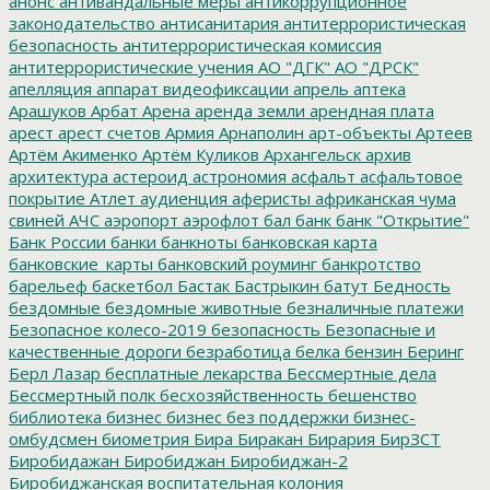
анонс
антивандальные меры
антикоррупционное
законодательство
антисанитария
антитеррористическая
безопасность
антитеррористическая комиссия
антитеррористические учения
АО "ДГК"
АО "ДРСК"
апелляция
аппарат видеофиксации
апрель
аптека
Арашуков
Арбат
Арена
аренда земли
арендная плата
арест
арест счетов
Армия
Арнаполин
арт-объекты
Артеев
Артём Акименко
Артём Куликов
Архангельск
архив
архитектура
астероид
астрономия
асфальт
асфальтовое
покрытие
Атлет
аудиенция
аферисты
африканская чума
свиней
АЧС
аэропорт
аэрофлот
бал
банк
банк "Открытие"
Банк России
банки
банкноты
банковская карта
банковские_карты
банковский роуминг
банкротство
барельеф
баскетбол
Бастак
Бастрыкин
батут
Бедность
бездомные
бездомные животные
безналичные платежи
Безопасное колесо-2019
безопасность
Безопасные и
качественные дороги
безработица
белка
бензин
Беринг
Берл Лазар
бесплатные лекарства
Бессмертные дела
Бессмертный полк
бесхозяйственность
бешенство
библиотека
бизнес
бизнес без поддержки
бизнес-
омбудсмен
биометрия
Бира
Биракан
Бирария
БирЗСТ
Биробидажан
Биробиджан
Биробиджан-2
Биробиджанская воспитательная колония