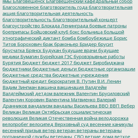
ямы
Благовещенск
Благовещенский кафедральный собор
Благословенное
благотворитель года
благотворительная
акция
благотворительная деятельность
благотворительность
благотворительный концерт
благоустройство
Блокада Ленинграда
боевые патроны
боеприпасы
Бойцовский клуб
бокс
больница
большой
этнографический диктант
бомба
бомбоубежище
Борис
Титов
Борохович
брак
браконьер
Бридер
брусит
брусчатка
Брянск
Будукан
будущие врачи
будущие
медики
Бумагин
Бурейская ГЭС
буровзрывные работы
Бурятия
Бюджет
бюджет 2017
бюджет Биробиджана
бюджетники
бюджетные деньги
бюджетные организации
бюджетные средства
бюджетные учреждения
бюджетный кредит
бюрократия
В. Путин
В.И. Ленин
Вадим Зингман
вакцина
вакцинация
Валдгейм
Валдгеймский детдом
валежник
Валентин Брусиловский
Валентин Коровин
Валентина Матвиенко
Валерий
Дранников
вандализм
вандалы
Васильева
ВВО
ВВП
Вебер
Великан
Великая Октябрьская социалистическая
революция
Великая Отечественная война
велодорожка
велопробег
велосипед
Верховный суд
весенние каникулы
весенний призыв
ветер
ветеран
ветераны
ветераны
пограничной службы
ветераны_СВО
ветхие дома
ветхое