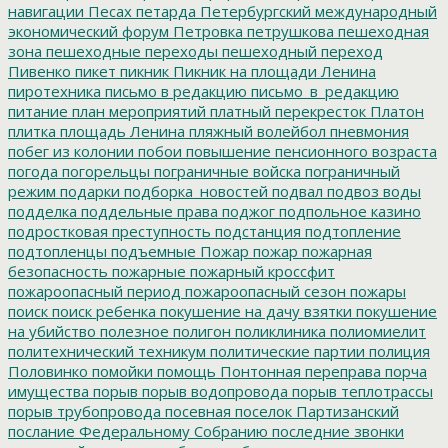
навигации
Песах
петарда
Петербургский международный
экономический форум
Петровка
петрушкова
пешеходная
зона
пешеходные переходы
пешеходный переход
Пивенко
пикет
пикник
Пикник на площади Ленина
пиротехника
письмо в редакцию
письмо_в_редакцию
питание
план мероприятий
платный перекресток
Платон
плитка
площадь Ленина
пляжный волейбол
пневмония
побег из колонии
побои
повышение пенсионного возраста
погода
погорельцы
пограничные войска
пограничный
режим
подарки
подборка_новостей
подвал
подвоз воды
подделка
поддельные права
поджог
подпольное казино
подростковая преступность
подстанция
подтопление
подтопленцы
подъемные
Пожар
пожар
пожарная
безопасность
пожарные
пожарный кроссфит
пожароопасный период
пожароопасный сезон
пожары
поиск
поиск ребенка
покушение на дачу взятки
покушение
на убийство
полезное
полигон
поликлиника
полиомиелит
политехнический техникум
политические партии
полиция
Половинко
помойки
помощь
Понтонная переправа
порча
имущества
порыв
порыв водопровода
порыв теплотрассы
порыв трубопровода
посевная
поселок Партизанский
послание Федеральному Собранию
последние звонки