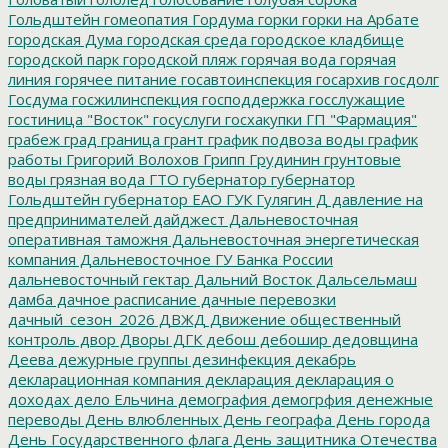
Гольдштейн
гомеопатия
Гордума
горки
горки на Арбате
городская Дума
городская среда
городское кладбище
городской парк
городской пляж
горячая вода
горячая
линия
горячее питание
госавтоинспекция
госархив
госдолг
Госдума
госжилинспекция
господдержка
госслужащие
гостиница "Восток"
госуслуги
госхакупки
ГП "Фармация"
грабеж
град
граница
грант
график подвоза воды
график
работы
Григорий Волохов
Грипп
Грудинин
грунтовые
воды
грязная вода
ГТО
губернатор
губернатор
Гольдштейн
губернатор ЕАО
ГУК
Гулягин
Д
давление на
предпринимателей
дайджест
Дальневосточная
оперативная таможня
Дальневосточная энергетическая
компания
Дальневосточное ГУ Банка России
дальневосточный гектар
Дальний Восток
Дальсельмаш
дамба
дачное расписание
дачные перевозки
дачный_сезон_2026
ДВЖД
Движение общественный
контроль
двор
Дворы
ДГК
дебош
дебошир
дедовщина
Деева
дежурные группы
дезинфекция
декабрь
декларационная компания
декларация
декларация о
доходах
дело Ельчина
демография
демогрфия
денежные
переводы
День влюбленных
День географа
День города
День Государственного флага
День защитника Отечества