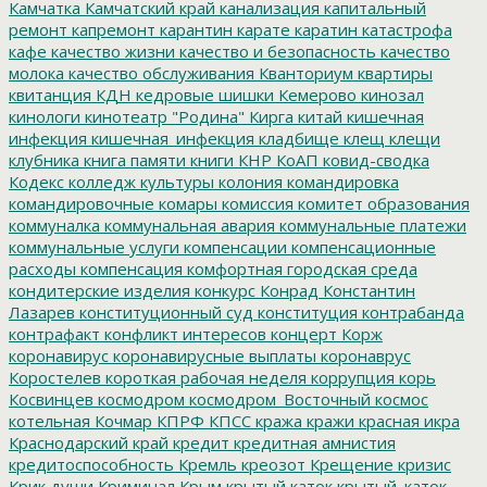
Камчатка
Камчатский край
канализация
капитальный
ремонт
капремонт
карантин
карате
каратин
катастрофа
кафе
качество жизни
качество и безопасность
качество
молока
качество обслуживания
Кванториум
квартиры
квитанция
КДН
кедровые шишки
Кемерово
кинозал
кинологи
кинотеатр "Родина"
Кирга
китай
кишечная
инфекция
кишечная_инфекция
кладбище
клещ
клещи
клубника
книга памяти
книги
КНР
КоАП
ковид-сводка
Кодекс
колледж культуры
колония
командировка
командировочные
комары
комиссия
комитет образования
коммуналка
коммунальная авария
коммунальные платежи
коммунальные услуги
компенсации
компенсационные
расходы
компенсация
комфортная городская среда
кондитерские изделия
конкурс
Конрад
Константин
Лазарев
конституционный суд
конституция
контрабанда
контрафакт
конфликт интересов
концерт
Корж
коронавирус
коронавирусные выплаты
коронаврус
Коростелев
короткая рабочая неделя
коррупция
корь
Косвинцев
космодром
космодром_Восточный
космос
котельная
Кочмар
КПРФ
КПСС
кража
кражи
красная икра
Краснодарский край
кредит
кредитная амнистия
кредитоспособность
Кремль
креозот
Крещение
кризис
Крик души
Криминал
Крым
крытый каток
крытый_каток