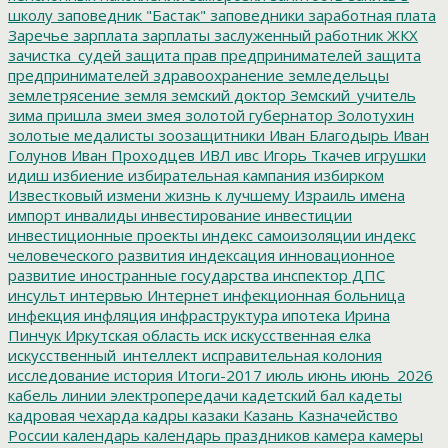
школу
заповедник "Бастак"
заповедники
заработная плата
Заречье
зарплата
зарплаты
заслуженный работник ЖКХ
зачистка_судей
защита прав предпринимателей
защита
предпринимателей
здравоохранение
земледельцы
землетрясение
земля
земский доктор
Земский_учитель
зима пришла
змеи
змея
золотой губернатор
Золотухин
золотые медалисты
зоозащитники
Иван Благодырь
Иван
Голунов
Иван Проходцев
ИВЛ
ивс
Игорь Ткачев
игрушки
идиш
избиение
избирательная кампания
избирком
Известковый
измени жизнь к лучшему
Израиль
имена
импорт
инвалиды
инвестирование
инвестиции
инвестиционные проекты
индекс самоизоляции
индекс
человеческого развития
индексация
инновационное
развитие
иностранные государства
инспектор ДПС
инсульт
интервью
Интернет
инфекционная больница
инфекция
инфляция
инфраструктура
ипотека
Ирина
Пинчук
Иркутская область
иск
искусственная елка
искусственный_интеллект
исправительная колония
исследование
история
Итоги-2017
июль
июнь
июнь_2026
кабель линии электропередачи
кадетский бал
кадеты
кадровая чехарда
кадры
казаки
Казань
Казначейство
России
календарь
календарь праздников
камера
камеры