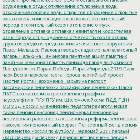
осужденные
отдых
отключение
отключение воды
отключение горячей воды
открытое обращение
открытые
окна
отмена компенсационных выплат
отопительный
период
отопительный сезон
отопление
отпуск
отравление
отставка
отставка Левинталя и Коростелёва
отцы города
отцы-одиночки
отчетность
охота
охрана
труда
очереди
очередь на жилье
очистные сооружения
Павел Малышев
Павлова
паводок
падение
пал
палаточный
лагерь
Палькина
Памфилова
памятная акция
памятник
памятник-мемориал
память
панихида
парад выпускников
Парад колясок
Парад Победы
Парасибириада-2019
Парк
парк Весна
парковка
парта_героев
партийный проект
Партия Роста
Пархоменко
Парыгина
паспорт
пассажирские перевозки
пассажирские перевозки\
Пасха
ПАТП
патриотизм
патриотическое граффити
пауэрлифтинг
ПГУ
ПГУ им. Шолом-Алейхема
ПДД
ПДН
МОМВД России «Ленинский»
педагоги
педагогическая
тайна
пенсии
пенсионер
пенсионерка
пенсионеры
пенсионная грамотность
пенсионная реформа
пенсионные
накопления
пенсионный возраст
Пенсионный фонд
пенсия
Первенство России по футболу
Первомай 2017
первый
класс
переводы
переезд
перерасчет
перечень
период