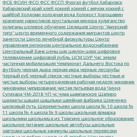
ФСБ
ФСИН
ФСО
ФСС
ФССП
Фургал
футбол
Хабаровск
Хабаровский край
хлеб
хоккей
хоккей с мячом
хоккей с
шайбой
Холдоми
холодная вода
Холокост
Хорошавин
хранение наркотиков
хрустальная менора
хулиганство
хулиганы
целевое обучение
Целищев
Центр "Амурский
тигр"
центр временного содержания мигрантов
центр
занятости
Центр лечебной физкультуры
Центр
управления регионом
центральное водоснабжение
Центральный Банк
цены
цик
циклон
цирк
цифровое
телевидение
цифровой рубль
ЦСМ
ЦУР
Час земли
частичная мобилизация
Чемпионат Дальнего Востока по
футболу
черная дыра
черная икра
черные лесорубы
Черный куб
черный список
честные выборы
честные и
чистые выборы
четырехдневная рабочая неделя
чиновник
чиновники
чипирование
чистая питьевая вода
Чиунэ
Сугихара
ЧМ-2018
ЧП
чс
чума
шампанское
Шапиро
шахматы
шашки
шашлыки
швейная фабрика
Шевченко
шелковый путь
Шереметьево
школа
школа № 10
школа №
11
школа № 4
школа № 9
школы
школьная ярмарка
школьники
школьница из Томсино
школьное образование
школьное питание
школьные автобусы
школьные
завтраки
школьные каникулы
школьные перевозки
школьные поборы
школьный автобус
Шоу группа