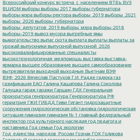
Всероссийский конкурс
встреча_с_населением
ВТБъ
ВУЗ
ВЦИОМ
выборы
выборы 2017
выборы губернатора
выборы мэра
выборы ректора
выборы_2019
выборы_2021
выборы_2026
выборы_губернатора
выборы_депутатов_2019
выборы_мэра
выборы-2018
выборы-2019
вывоз мусора
выгребные ямы
вымогательство
выпас скота
выплата
выплаты
выплаты за
урожай
выпускники
выпускной
выпускной_2026
высококвалифицированные специалисты
высокотехнологичная_медпомощь
выставка
выставка-
ярмарка
высшее образование
высшее самообразование
вытрезвители
выходной
выходные
Вьетнам
ВЭФ
ВЭФ_2026
Вячеслав Пастухов
Г.И. Радде
гадюка
газ
газификация ЕАО
Галина Кашапова
Галина Соколова
Галушка
гараж
гаражи
Гаршин
ГДК
Генеральная
прокуратура
генпрокуратура
Генпрокуратура РФ
гериатрия
ГЖИ
ГИБДД
Гиви
Гигант
гидрозащитные
сооружения
гидрологическая обстановка
гидрологическая
ситуация
гимназия
гимназия № 1
главный федеральный
инспектор
год культурного наследия
год педагога и
наставника
Год семьи
Год экологии
Год_единства_народов_России
Гознак
ГОК
Голикова
Головатый
гололед
голосование
голубая сорока