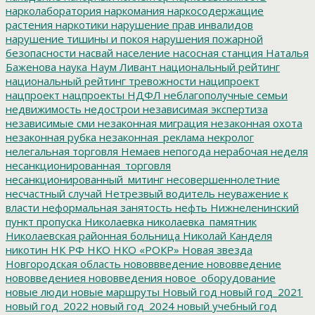
нарколаборатория
наркомания
наркосодержащие
растения
наркотики
нарушение прав инвалидов
нарушение тишины и покоя
нарушения пожарной
безопасности
насвай
население
насосная станция
Наталья
Баженова
наука
Наум Ливант
национальный рейтинг
национальный рейтинг тревожности
наципроект
нацпроект
нацпроекты
НДФЛ
неблагополучные семьи
недвижимость
недострои
независимая экспертиза
независимые сми
незаконная миграция
незаконная охота
незаконная рубка
незаконная_реклама
некролог
нелегальная торговля
Немаев
непогода
нерабочая неделя
несанкционированная_торговля
несанкционированный_митинг
несовершеннолетние
несчастный случай
Нетрезвый водитель
неуважение к
власти
неформальная занятость
нефть
Нижнеленинский
пункт пропуска
Николаевка
николаевка_памятник
Николаевская районная больница
Николай Канделя
никотин
НК РФ
НКО
НКО «РОКР»
Новая звезда
Новгородская область
нововвведение
нововведение
нововведениея
нововведения
новое_оборудование
новые люди
новые маршруты
Новый год
новый год_2021
новый год_2022
новый год_2024
новый учебный год