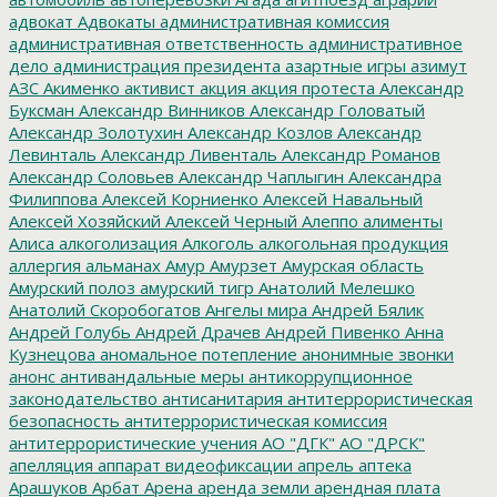
адвокат
Адвокаты
административная комиссия
административная ответственность
административное
дело
администрация президента
азартные игры
азимут
АЗС
Акименко
активист
акция
акция протеста
Александр
Буксман
Александр Винников
Александр Головатый
Александр Золотухин
Александр Козлов
Александр
Левинталь
Александр Ливенталь
Александр Романов
Александр Соловьев
Александр Чаплыгин
Александра
Филиппова
Алексей Корниенко
Алексей Навальный
Алексей Хозяйский
Алексей Черный
Алеппо
алименты
Алиса
алкоголизация
Алкоголь
алкогольная продукция
аллергия
альманах
Амур
Амурзет
Амурская область
Амурский полоз
амурский тигр
Анатолий Мелешко
Анатолий Скоробогатов
Ангелы мира
Андрей Бялик
Андрей Голубь
Андрей Драчев
Андрей Пивенко
Анна
Кузнецова
аномальное потепление
анонимные звонки
анонс
антивандальные меры
антикоррупционное
законодательство
антисанитария
антитеррористическая
безопасность
антитеррористическая комиссия
антитеррористические учения
АО "ДГК"
АО "ДРСК"
апелляция
аппарат видеофиксации
апрель
аптека
Арашуков
Арбат
Арена
аренда земли
арендная плата