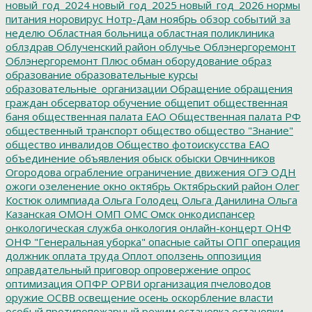
новый_год_2024
новый_год_2025
новый_год_2026
нормы
питания
норовирус
Нотр-Дам
ноябрь
обзор событий за
неделю
Областная больница
областная поликлиника
облздрав
Облученский район
облучье
Облэнергоремонт
Облэнергоремонт Плюс
обман
оборудование
образ
образование
образовательные курсы
образовательные_организации
Обращение
обращения
граждан
обсерватор
обучение
общепит
общественная
баня
общественная палата ЕАО
Общественная палата РФ
общественный транспорт
общество
общество "Знание"
общество инвалидов
Общество фотоискусства ЕАО
объединение
объявления
обыск
обыски
Овчинников
Огородова
ограбление
ограничение движения
ОГЭ
ОДН
ожоги
озеленение
окно
октябрь
Октябрьский район
Олег
Костюк
олимпиада
Ольга Голодец
Ольга Данилина
Ольга
Казанская
ОМОН
ОМП
ОМС
Омск
онкодиспансер
онкологическая служба
онкология
онлайн-концерт
ОНФ
ОНФ "Генеральная уборка"
опасные сайты
ОПГ
операция
должник
оплата труда
Оплот
оползень
оппозиция
оправдательный приговор
опровержение
опрос
оптимизация
ОПФР
ОРВИ
организация пчеловодов
оружие
ОСВВ
освещение
осень
оскорбление власти
особый противопожарный режим
остановка
остановки