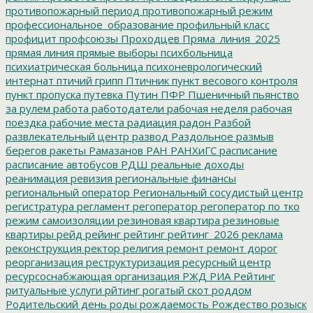
противопожарный период
противопожарный режим
профессиональное_образование
профильный класс
профицит
профсоюзы
Проходцев
Пряма_линия_2025
прямая линия
прямые выборы
психбольница
психиатрическая больница
психоневрологический
интернат
птичий грипп
Птичник
пункт весового контроля
пункт пропуска
путевка
Путин
ПФР
Пшеничный
пьянство
за рулем
работа
работодатели
рабочая неделя
рабочая
поездка
рабочие места
радиация
радон
Разбой
развлекательный центр
развод
Раздольное
размыв
берегов
ракеты
Рамазанов
РАН
РАНХиГС
расписание
расписание автобусов
РДШ
реальные доходы
реанимация
ревизия
региональные финансы
региональный оператор
Региональный сосудистый центр
регистратура
регламент
регоператор
регоператор по тко
режим самоизоляции
резиновая квартира
резиновые
квартиры
рейд
рейинг
рейтинг
рейтинг_2026
реклама
реконструкция
ректор
религия
ремонт
ремонт дорог
реорганизация
реструктуризация
ресурсный центр
ресурсоснабжающая организация
РЖД
РИА Рейтинг
ритуальные услуги
рйтинг
рогатый скот
роддом
Родительский день
роды
рождаемость
Рождество
розыск