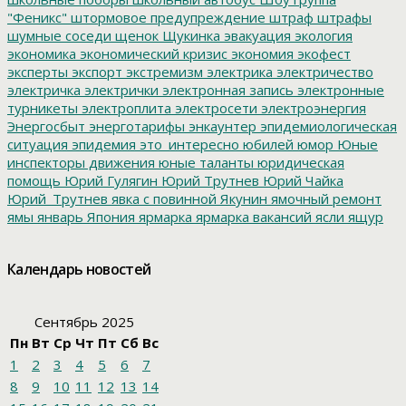
"Феникс"
штормовое предупреждение
штраф
штрафы
шумные соседи
щенок
Щукинка
эвакуация
экология
экономика
экономический кризис
экономия
экофест
эксперты
экспорт
экстремизм
электрика
электричество
электричка
электрички
электронная запись
электронные
турникеты
электроплита
электросети
электроэнергия
Энергосбыт
энерготарифы
энкаунтер
эпидемиологическая
ситуация
эпидемия
это_интересно
юбилей
юмор
Юные
инспекторы движения
юные таланты
юридическая
помощь
Юрий Гулягин
Юрий Трутнев
Юрий Чайка
Юрий_Трутнев
явка с повинной
Якунин
ямочный ремонт
ямы
январь
Япония
ярмарка
ярмарка вакансий
ясли
ящур
Календарь новостей
Сентябрь 2025
Пн
Вт
Ср
Чт
Пт
Сб
Вс
1
2
3
4
5
6
7
8
9
10
11
12
13
14