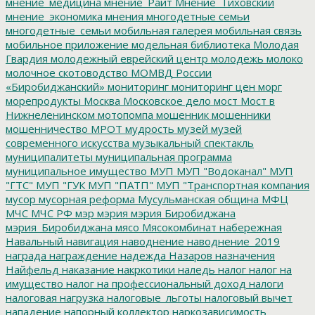
мнение_медицина
мнение_Райт
Мнение_Тиховский
мнение_экономика
мнения
многодетные семьи
многодетные_семьи
мобильная галерея
мобильная связь
мобильное приложение
модельная библиотека
Молодая
Гвардия
молодежный еврейский центр
молодежь
молоко
молочное скотоводство
МОМВД России
«Биробиджанский»
мониторинг
мониторинг цен
морг
морепродукты
Москва
Московское дело
мост
Мост в
Нижнеленинском
мотопомпа
мошенник
мошенники
мошенничество
МРОТ
мудрость
музей
музей
современного искусства
музыкальный спектакль
муниципалитеты
муниципальная программа
муниципальное имущество
МУП
МУП "Водоканал"
МУП
"ГТС"
МУП "ГУК
МУП "ПАТП"
МУП "Транспортная компания
мусор
мусорная реформа
Мусульманская община
МФЦ
МЧС
МЧС РФ
мэр
мэрия
мэрия Биробиджана
мэрия_Биробиджана
мясо
Мясокомбинат
набережная
Навальный
навигация
наводнение
наводнение_2019
награда
награждение
надежда
Назаров
назначения
Найфельд
наказание
накркотики
наледь
налог
налог на
имущество
налог на профессиональный доход
налоги
налоговая нагрузка
налоговые_льготы
налоговый вычет
нападение
напорный коллектор
наркозависимость