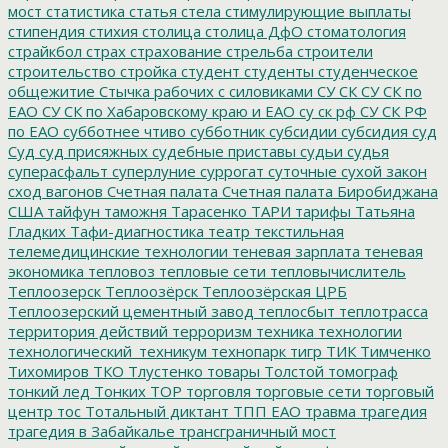
мост
статистика
статья
стела
стимулирующие выплаты
стипендия
стихия
столица
столица ДфО
стоматология
страйкбол
страх
страхование
стрельба
строители
строительство
стройка
студент
студенты
студенческое
общежитие
Стычка рабочих с силовиками
СУ СК
СУ СК по
ЕАО
СУ СК по Хабаровскому краю и ЕАО
су ск рф
СУ СК РФ
по ЕАО
субботнее чтиво
субботник
субсидии
субсидия
суд
Суд
суд присяжных
судебные приставы
судьи
судья
суперасфальт
суперлуние
суррогат
суточные
сухой закон
сход вагонов
Счетная палата
Счетная палата Биробиджана
США
тайфун
таможня
Тарасенко
ТАРИ
тарифы
Татьяна
Гладких
Тафи-диагностика
театр
текстильная
телемедицинские технологии
теневая зарплата
теневая
экономика
тепловоз
тепловые сети
тепловычислитель
Теплоозерск
Теплоозёрск
Теплоозёрская ЦРБ
Теплоозерский цементный завод
теплосбыт
теплотрасса
территория действий
терроризм
техника
технологии
технологический_техникум
технопарк
тигр
ТИК
Тимченко
Тихомиров
ТКО
Тлустенко
товары
Толстой
томограф
тонкий лед
Тонких
ТОР
торговля
торговые сети
торговый
центр
тос
Тотальный диктант
ТПП ЕАО
травма
трагедия
трагедия в Забайкалье
трансграничный мост