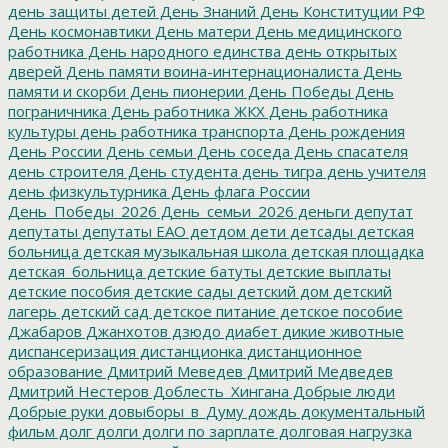
день защиты детей
День Знаний
День Конституции РФ
День космонавтики
День матери
День медицинского
работника
День народного единства
день открытых
дверей
День памяти воина-интернационалиста
День
памяти и скорби
День пионерии
День Победы
День
пограничника
День работника ЖКХ
День работника
культуры
день работника транспорта
День рождения
День России
День семьи
День соседа
День спасателя
день строителя
День студента
день тигра
день учителя
день физкультурника
День флага России
День_Победы_2026
День_семьи_2026
деньги
депутат
депутаты
депутаты ЕАО
детдом
дети
детсады
детская
больница
детская музыкальная школа
детская площадка
детская_больница
детские батуты
детские выплаты
детские пособия
детские сады
детский дом
детский
лагерь
детский сад
детское питание
детское пособие
Джабаров
Джанхотов
дзюдо
диабет
дикие животные
диспансеризация
дистанционка
дистанционное
образование
Дмитрий Меведев
Дмитрий Медведев
Дмитрий Нестеров
Доблесть_Хингана
Добрые люди
Добрые руки
довыборы_в_Думу
дождь
документальный
фильм
долг
долги
долги по зарплате
долговая нагрузка