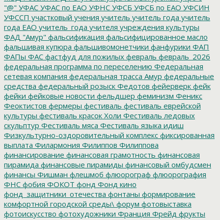
"@"
УФАС
УФАС по ЕАО
УФНС
УФСБ
УФСБ по ЕАО
УФСИН
УФССП
участковый
учения
учитель
учитель года
учитель
года ЕАО
учитель_года
учителя
учреждения культуры
ФАД "Амур"
фальсификация
фальсифицированное масло
фальшивая купюра
фальшивомонетчики
фанфурики
ФАП
ФАПы
ФАС
фастфуд для пожилых
февраль
февраль_2026
федеральная программа по переселению
Федеральная
сетевая компания
федеральная трасса Амур
федеральные
средства
федеральный розыск
Федотов
фейерверк
фейк
фейки
фейковые новости
фельдшер
феминизм
Феникс
Феоктистов
фермеры
фестиваль
фестиваль еврейской
культуры
фестиваль красок Холи
Фестиваль ледовых
скульптур
Фестиваль мяса
Фестиваль языка идиш
Физкультурно-оздоровительный комплекс
фиксированная
выплата
Филармония
Филиппов
Филиппова
финансирование
финансовая грамотность
финансовая
пирамида
финансовые пирамиды
финансовый омбудсмен
финансы
Фишман
флешмоб
флюорограф
флюорография
ФНС
фобия
ФОКОТ
фонд
Фонд кино
фонд_защитники_отечества
фонтаны
формирование
комфортной городской среды\
форум
фотовыставка
фотоискусство
фотохудожники
Франция
Фрейд
фрукты