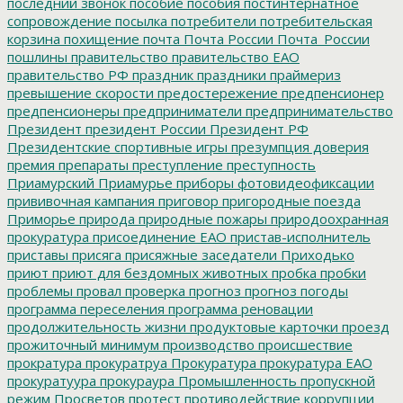
последний звонок
пособие
пособия
постинтернатное
сопровождение
посылка
потребители
потребительская
корзина
похищение
почта
Почта России
Почта_России
пошлины
правительство
правительство ЕАО
правительство РФ
праздник
праздники
праймериз
превышение скорости
предостережение
предпенсионер
предпенсионеры
предприниматели
предпринимательство
Президент
президент России
Президент РФ
Президентские спортивные игры
презумпция доверия
премия
препараты
преступление
преступность
Приамурский
Приамурье
приборы фотовидеофиксации
прививочная кампания
приговор
пригородные поезда
Приморье
природа
природные пожары
природоохранная
прокуратура
присоединение ЕАО
пристав-исполнитель
приставы
присяга
присяжные заседатели
Приходько
приют
приют для бездомных животных
пробка
пробки
проблемы
провал
проверка
прогноз
прогноз погоды
программа переселения
программа реновации
продолжительность жизни
продуктовые карточки
проезд
прожиточный минимум
производство
происшествие
прократура
прокуратруа
Прокуратура
прокуратура ЕАО
прокуратуура
прокураура
Промышленность
пропускной
режим
Просветов
протест
противодействие коррупции