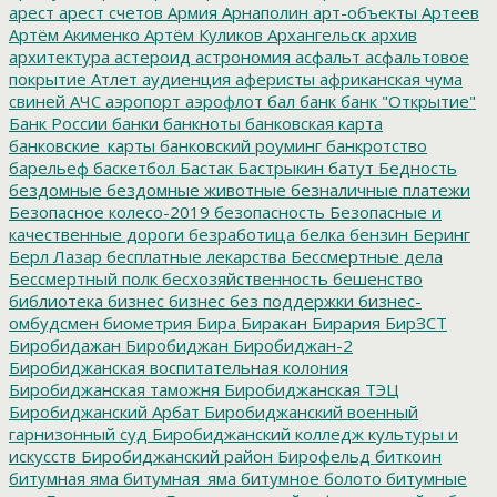
арест
арест счетов
Армия
Арнаполин
арт-объекты
Артеев
Артём Акименко
Артём Куликов
Архангельск
архив
архитектура
астероид
астрономия
асфальт
асфальтовое
покрытие
Атлет
аудиенция
аферисты
африканская чума
свиней
АЧС
аэропорт
аэрофлот
бал
банк
банк "Открытие"
Банк России
банки
банкноты
банковская карта
банковские_карты
банковский роуминг
банкротство
барельеф
баскетбол
Бастак
Бастрыкин
батут
Бедность
бездомные
бездомные животные
безналичные платежи
Безопасное колесо-2019
безопасность
Безопасные и
качественные дороги
безработица
белка
бензин
Беринг
Берл Лазар
бесплатные лекарства
Бессмертные дела
Бессмертный полк
бесхозяйственность
бешенство
библиотека
бизнес
бизнес без поддержки
бизнес-
омбудсмен
биометрия
Бира
Биракан
Бирария
БирЗСТ
Биробидажан
Биробиджан
Биробиджан-2
Биробиджанская воспитательная колония
Биробиджанская таможня
Биробиджанская ТЭЦ
Биробиджанский Арбат
Биробиджанский военный
гарнизонный суд
Биробиджанский колледж культуры и
искусств
Биробиджанский район
Бирофельд
биткоин
битумная яма
битумная_яма
битумное болото
битумные