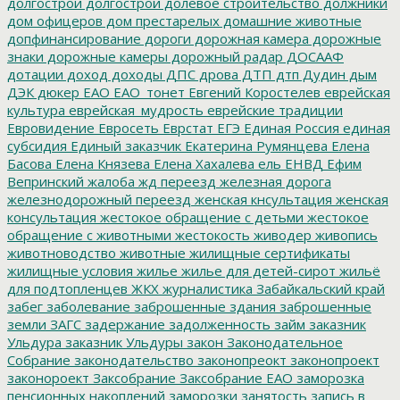
долгострои
долгострой
долевое строительство
должники
дом офицеров
дом престарелых
домашние животные
допфинансирование
дороги
дорожная камера
дорожные
знаки
дорожные камеры
дорожный радар
ДОСААФ
дотации
доход
доходы
ДПС
дрова
ДТП
дтп
Дудин
дым
ДЭК
дюкер
ЕАО
ЕАО_тонет
Евгений Коростелев
еврейская
культура
еврейская_мудрость
еврейские традиции
Евровидение
Евросеть
Еврстат
ЕГЭ
Единая Россия
единая
субсидия
Единый заказчик
Екатерина Румянцева
Елена
Басова
Елена Князева
Елена Хахалева
ель
ЕНВД
Ефим
Вепринский
жалоба
жд переезд
железная дорога
железнодорожный переезд
женская кнсультация
женская
консультация
жестокое обращение с детьми
жестокое
обращение с животными
жестокость
живодер
живопись
животноводство
животные
жилищные сертификаты
жилищные условия
жилье
жилье для детей-сирот
жильё
для подтопленцев
ЖКХ
журналистика
Забайкальский край
забег
заболевание
заброшенные здания
заброшенные
земли
ЗАГС
задержание
задолженность
займ
заказник
Ульдура
заказник Ульдуры
закон
Законодательное
Собрание
законодательство
законопреокт
законопроект
законороект
Заксобрание
Заксобрание ЕАО
заморозка
пенсионных накоплений
заморозки
занятость
запись в