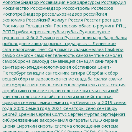
Ропотребнадзор
Росавиация
Росводресурсы
Росгвардия
Роскачество
Роскомнадзор
Росконтроль
Рослесхоз
Роспотребнадзор
россельхознадзор
российская
экономика
Российский Азимут
Россия
Росстат
рост цен
Ростислав Гольдштейн
Ростовская область
роуминг
РПЦ
РСПП
рубка деревьев
рубли
рубль
Рудное
ружье
рукопашный бой
Румянцева
Русская поляна
рыба
рыбалка
рыбоводные заводы
рынок труда
рысь
с. Ленинское
сага_налоговый_гнет
Сад памяти
сальмонеллез
Самбери
самбо
самогон
самодеятельность
самозанятые
самолет
самооборона
самосуд
санавиация
санация
санитария
санитарно-эпидемиологическая обстанвока
Санкт-
Петербург
санкции
сантехника
сатира
Сбербанк
сбор
вещей
сбор на здравоохранение
свадьба
свалка
свалки
светофоры
свищ
связь
священнослужитель
секта
секция
акробатики
сельские врачи
сельские жители
сельский
учитель
сельское хозяйство
сельскохозяйственная
ярмарка
семена
семья
семья года
Семья года-2019
семья
года-2020
Семья года-2021
Сенаторы
сено
сентябрь
Сергей Ерёмин
Сергей Солтус
Сергей Фургал
сертификат
сибиреязвенные захоронения
сигареты
СИЗО
сирена
Сирия
Сироткин
сироты
система оповещения
система
оповещения населения
СК
СК России
СК РФ
СК РФ по