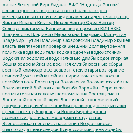
жилье
Вечерний Биробиджан
ВЖС "Надежда России"
взрыв
взрыв газа
взрыв газового баллона
взрыв
метеорита
взятка
взятки
видеокамеры
видеорегистратор
Виктор Ишавев
Виктор Ишаев
Виктор Орёл
Виктор
Солнцев
викторина
Винников
вице-премьер
ВИЧ
ВККС
Владивосток
Владимир Марковский
Владимир Мишустин
Владимир Путин
Владимир Сахаровский
Владимир Якушев
власть
внеплановая проверка
Внешний долг
внутренняя
политика
вода
водители
водка
водоемы
водоисточник
Водоканал
водолазы
водоналивные дамбы
водонапорная
башня
водоснабжение
военная служба
военные сборы
военный комиссар
ВОЗ
возврат_стеклотары
возгорание
воинский учет
война
война в Сирии
Войтенков
вокзал
волейбол
волк
Волонтеры
Волочаевка
Волочаевская битва
Волочаевский бой
вольная борьба
Ворожбит
Воропаева
воспитательная колония
воспоминания
Востокцемент
Восточный военный округ
Восточный экономический
форум
врач
врачебные ошибки
врачи
вредные привычки
временные трубопроводы
Время Биробиджана
всемирный фестиваль молодежи и студентов
Всероссийская перепись населения
Всероссийская
спартакиада пенсионеров
Всероссийский день ходьбы