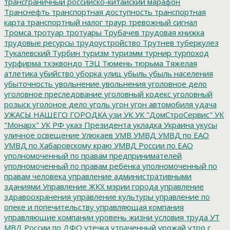
трансграничный российско-китайский марафон
Транснефть
транспортная доступность
транспортная
карта
транспортный налог
траур
тревожный сигнал
Тромса
тротуар
тротуары
Трубачев
трудовая книжка
трудовые ресурсы
трудоустройство
Трутнев
туберкулез
Тукалевский
Турбин
туризм
туризмм
турнир
турпоход
турфирма
тхэквондо
ТЭЦ
Тюмень
тюрьма
Тяжелая
атлетика
убийство
уборка улиц
убыль
убыль населения
убыточность
увольнение
увольнения
уголовное дело
уголовное преследование
уголовный кодекс
уголовный
розыск
уголоное дело
уголь
угон
угон автомобиля
удача
УЖАСЫ НАШЕГО ГОРОДКА
узи
УК
УК "ДомСтроСервис"
УК
"Монарх"
УК РФ
указ Президента
укладка
Украина
укусы
уличное освещение
Улюкаев
УМВ
УМВД
УМВД по ЕАО
УМВД по Хабаровскому краю
УМВД России по ЕАО
уполномоченный по правам предпринимателей
уполномоченный по правам ребенка
уполномоченный по
правам человека
управление административными
зданиями
Управление ЖКХ мэрии города
управление
здравоохранения
управление культуры
управление по
опеке и попечительству
управляющая компания
управляющие компании
уровень жизни
условия труда
УТ
МВД России по ДФО
утечка
утраченный урожай
утро с