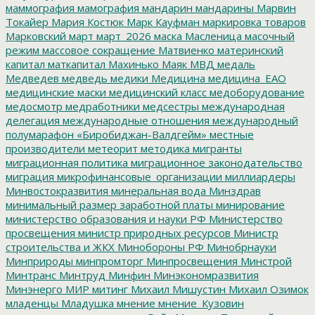
маммография
мамография
мандарин
мандарины
Марвин
Токайер
Мария Костюк
Марк Кауфман
маркировка товаров
Марковский
март
март_2026
маска
Масленица
масочный
режим
массовое сокращение
Матвиенко
материнский
капитал
маткапитал
Махинько
Маяк
МВД
медаль
Медведев
медведь
медики
Медицина
медицина_ЕАО
медицинские маски
медицинский класс
медоборудование
медосмотр
медработники
медсестры
международная
делегация
международные отношения
международный
полумарафон «Биробиджан-Валдгейм»
местные
производители
метеорит
методика
мигранты
миграционная политика
миграционное законодательство
миграция
микрофинансовые_организации
миллиардеры
Минвостокразвития
минеральная вода
Минздрав
минимальный размер заработной платы
минирование
министерство образования и науки РФ
Министерство
просвещения
министр природных ресурсов
Министр
строительства и ЖКХ
Минобороны РФ
Минобрнауки
Минприроды
минпромторг
Минпросвещения
Минстрой
Минтранс
Минтруд
Минфин
Минэкономразвития
Минэнерго
МИР
митинг
Михаил Мишустин
Михаил Озимок
младенцы
Младушка
мнение
мнение_Кузовин