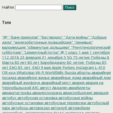
Найти:
Тэги
"@"
"Банк приколов"
"Бествидео"
"Дети войны"
"Добрые
дела"
"железобетонные полицейские"
"ленивые"
малоимущие
"обманутые дольщики"
"Рентгенологический
субботник"
"Цементный поток"
@
1 класс
1 мая
1 сентября
112
2018
23 февраля
31 декабря
5
5G
75-летие Победы
8
Марта
80 лет
80 лет Биробиджану
80_летие_Победы
85
лет ЕАО
85_лет_ЕАО
9 мая
Apple
Forbes
Instagram
L-410
QR-код
WhatsApp
Wi-Fi
WorldSkills Russia
аборты
аварийная
посадка
аварийное жилье
аварийные дома
аварийный дом
аварийный жилфонд
аварийный мост
авария
авария на
Чернобыльской АЭС
август
Авдалян
авиабилеты
авиакатастрофа
авиалесоохрана
авиасообщение
авиация
автобус
автобусная остановка
автобусные войны
автобусные остановки
автобусные перевозки
автобусный
парк
автобусы
автовокзал
автоклуб
автомобили
автомобиль
автоперевозки
Агада
агитпоезд
аграрии