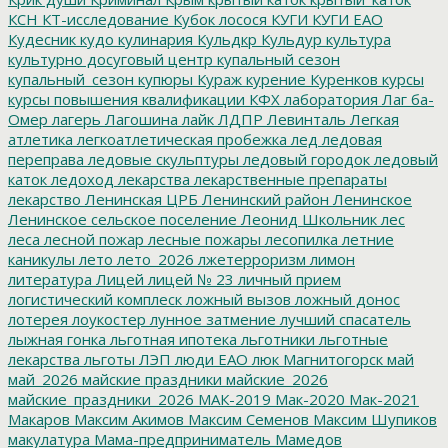
КСН
КТ-исследование
Кубок лосося
КУГИ
КУГИ ЕАО
Кудесник
кудо
кулинария
Кульдкр
Кульдур
культура
культурно досуговый центр
купальный сезон
купальный_сезон
купюры
Кураж
курение
Куренков
курсы
курсы повышения квалификации
КФХ
лаборатория
Лаг ба-
Омер
лагерь
Лагошина
лайк
ЛДПР
Левинталь
Легкая
атлетика
легкоатлетическая пробежка
лед
ледовая
переправа
ледовые скульптуры
ледовый городок
ледовый
каток
ледоход
лекарства
лекарственные препараты
лекарство
Ленинская ЦРБ
Ленинский район
Ленинское
Ленинское сельское поселение
Леонид Школьник
лес
леса
лесной пожар
лесные пожары
лесопилка
летние
каникулы
лето
лето_2026
лжетерроризм
лимон
литература
Лицей
лицей № 23
личный прием
логистический комплеск
ложный вызов
ложный донос
лотерея
лоукостер
лунное затмение
лучший спасатель
лыжная гонка
льготная ипотека
льготники
льготные
лекарства
льготы
ЛЭП
люди ЕАО
люк
Магнитогорск
май
май_2026
майские праздники
майские_2026
майские_праздники_2026
МАК-2019
Мак-2020
Мак-2021
Макаров
Максим Акимов
Максим Семенов
Максим Шупиков
макулатура
Мама-предприниматель
Мамедов