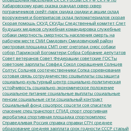
Хабаровскому краю
сказка
скандал
сквер
сквер
пограничников
скейт-парк
скидка
скидки и акции
склад
вооружения и боеприпасов
склад пиломатериалов
скорая
Скорая помощь
СКУД
СКУДы
Следственный комитет
Слет
будущих медиков
служебная командировка
служебные
собаки
смертность
смертность населения
смерть на
рабочем месте
СМИ
Смидович
Смидовичский район
смотровая площадка
СМП
снег
снегопад
снюс
собаки
собор Парижской Богоматери
Собра
Собрание депутатов
Совет ветеранов
Совет Федерации
советские ГОСТы
советские зарплаты
Совфед
Сокол
сокращения
Солнцев
Солтус
Солцнев
соотечественники
Сопка
соревнования
сотовая связь
сотрудничество
соцвыплаты
соцзащита
социально-культурный центр
социально-политическая
устойчивость
социально-экономическое положение
социальное питание
социальные выплаты
социальные
пенсии
социальные сети
социальный контракт
Социальный фонд
соцопрос
соцсети
соя
спасатели
спасение
спецтранспорт
СПИД
спорт
спортивная
акробатика
спортивная площадка
спорткомплекс
Справедливая Россия
справка
справки
СПЧ
среднее
образование
средняя зарплата
срок годности
СССР
старый