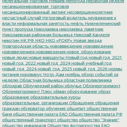
нелегальная торговля
Немаев
непогода
нерабочая неделя
несанкционированная_торговля
несанкционированный_митинг
несовершеннолетние
несчастный случай
Нетрезвый водитель
неуважение к
власти
неформальная занятость
нефть
Нижнеленинский
пункт пропуска
Николаевка
николаевка_памятник
Николаевская районная больница
Николай Канделя
никотин
НК РФ
НКО
НКО «РОКР»
Новая звезда
Новгородская область
нововвведение
нововведение
нововведениея
нововведения
новое_оборудование
новые люди
новые маршруты
Новый год
новый год_2021
новый год_2022
новый год_2024
новый учебный год
новый_год_2024
новый_год_2025
новый_год_2026
нормы
питания
норовирус
Нотр-Дам
ноябрь
обзор событий за
неделю
Областная больница
областная поликлиника
облздрав
Облученский район
облучье
Облэнергоремонт
Облэнергоремонт Плюс
обман
оборудование
образ
образование
образовательные курсы
образовательные_организации
Обращение
обращения
граждан
обсерватор
обучение
общепит
общественная
баня
общественная палата ЕАО
Общественная палата РФ
общественный транспорт
общество
общество "Знание"
общество инвалидов
Общество фотоискусства ЕАО