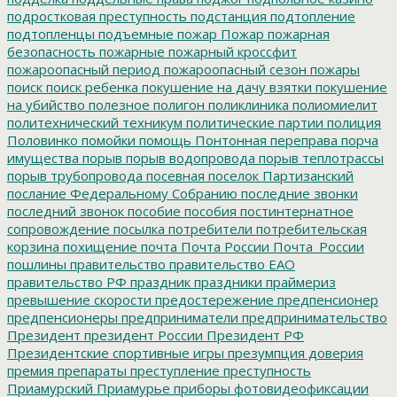
подростковая преступность
подстанция
подтопление
подтопленцы
подъемные
пожар
Пожар
пожарная
безопасность
пожарные
пожарный кроссфит
пожароопасный период
пожароопасный сезон
пожары
поиск
поиск ребенка
покушение на дачу взятки
покушение
на убийство
полезное
полигон
поликлиника
полиомиелит
политехнический техникум
политические партии
полиция
Половинко
помойки
помощь
Понтонная переправа
порча
имущества
порыв
порыв водопровода
порыв теплотрассы
порыв трубопровода
посевная
поселок Партизанский
послание Федеральному Собранию
последние звонки
последний звонок
пособие
пособия
постинтернатное
сопровождение
посылка
потребители
потребительская
корзина
похищение
почта
Почта России
Почта_России
пошлины
правительство
правительство ЕАО
правительство РФ
праздник
праздники
праймериз
превышение скорости
предостережение
предпенсионер
предпенсионеры
предприниматели
предпринимательство
Президент
президент России
Президент РФ
Президентские спортивные игры
презумпция доверия
премия
препараты
преступление
преступность
Приамурский
Приамурье
приборы фотовидеофиксации