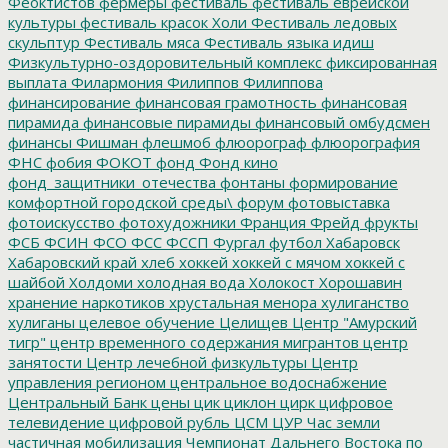
Феоктистов
фермеры
фестиваль
фестиваль еврейской
культуры
фестиваль красок Холи
Фестиваль ледовых
скульптур
Фестиваль мяса
Фестиваль языка идиш
Физкультурно-оздоровительный комплекс
фиксированная
выплата
Филармония
Филиппов
Филиппова
финансирование
финансовая грамотность
финансовая
пирамида
финансовые пирамиды
финансовый омбудсмен
финансы
Фишман
флешмоб
флюорограф
флюорография
ФНС
фобия
ФОКОТ
фонд
Фонд кино
фонд_защитники_отечества
фонтаны
формирование
комфортной городской среды\
форум
фотовыставка
фотоискусство
фотохудожники
Франция
Фрейд
фрукты
ФСБ
ФСИН
ФСО
ФСС
ФССП
Фургал
футбол
Хабаровск
Хабаровский край
хлеб
хоккей
хоккей с мячом
хоккей с
шайбой
Холдоми
холодная вода
Холокост
Хорошавин
хранение наркотиков
хрустальная менора
хулиганство
хулиганы
целевое обучение
Целищев
Центр "Амурский
тигр"
центр временного содержания мигрантов
центр
занятости
Центр лечебной физкультуры
Центр
управления регионом
центральное водоснабжение
Центральный Банк
цены
цик
циклон
цирк
цифровое
телевидение
цифровой рубль
ЦСМ
ЦУР
Час земли
частичная мобилизация
Чемпионат Дальнего Востока по