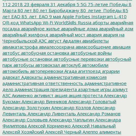
112
2018
23 февраля
31 декабря
5
5G
75-летие Победы
8
Марта
80 лет
80 лет Биробиджану
80_летие_Победы
85
лет ЕАО
85_лет_ЕАО
9 мая
Apple
Forbes
Instagram
L-410
QR-код
WhatsApp
Wi-Fi
WorldSkills Russia
аборты
аварийная
посадка
аварийное жилье
аварийные дома
аварийный дом
аварийный жилфонд
аварийный мост
авария
авария на
Чернобыльской АЭС
август
Авдалян
авиабилеты
авиакатастрофа
авиалесоохрана
авиасообщение
авиация
автобус
автобусная остановка
автобусные войны
автобусные остановки
автобусные перевозки
автобусный
парк
автобусы
автовокзал
автоклуб
автомобили
автомобиль
автоперевозки
Агада
агитпоезд
аграрии
адвокат
Адвокаты
административная комиссия
административная ответственность
административное
дело
администрация президента
азартные игры
азимут
АЗС
Акименко
активист
акция
акция протеста
Александр
Буксман
Александр Винников
Александр Головатый
Александр Золотухин
Александр Козлов
Александр
Левинталь
Александр Ливенталь
Александр Романов
Александр Соловьев
Александр Чаплыгин
Александра
Филиппова
Алексей Корниенко
Алексей Навальный
Алексей Хозяйский
Алексей Черный
Алеппо
алименты