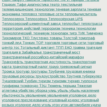
Гладких
Тафи-диагностика
театр
текстильная
телемедицинские технологии
теневая зарплата
теневая
экономика
тепловоз
тепловые сети
тепловычислитель
Теплоозерск
Теплоозёрск
Теплоозёрская ЦРБ
Теплоозерский цементный завод
теплосбыт
теплотрасса
территория действий
терроризм
техника
технологии
технологический_техникум
технопарк
тигр
ТИК
Тимченко
Тихомиров
ТКО
Тлустенко
товары
Толстой
томограф
тонкий лед
Тонких
ТОР
торговля
торговые сети
торговый
центр
тос
Тотальный диктант
ТПП ЕАО
травма
трагедия
трагедия в Забайкалье
трансграничный мост
трансграничный российско-китайский марафон
Транснефть
транспортная доступность
транспортная
карта
транспортный налог
траур
тревожный сигнал
Тромса
тротуар
тротуары
Трубачев
трудовая книжка
трудовые ресурсы
трудоустройство
Трутнев
туберкулез
Тукалевский
Турбин
туризм
туризмм
турнир
турпоход
турфирма
тхэквондо
ТЭЦ
Тюмень
тюрьма
Тяжелая
атлетика
убийство
уборка улиц
убыль
убыль населения
убыточность
увольнение
увольнения
уголовное дело
уголовное преследование
уголовный кодекс
уголовный
розыск
уголоное дело
уголь
угон
угон автомобиля
удача