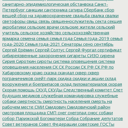
санитарно-эпидемиологическая обстанвока
Санкт-
Петербург
санкции
сантехника
сатира
Сбербанк
сбор
вещей
сбор на здравоохранение
свадьба
свалка
свалки
светофоры
свищ
связь
священнослужитель
секта
секция
акробатики
сельские врачи
сельские жители
сельский
учитель
сельское хозяйство
сельскохозяйственная
ярмарка
семена
семья
семья года
Семья года-2019
семья
года-2020
Семья года-2021
Сенаторы
сено
сентябрь
Сергей Ерёмин
Сергей Солтус
Сергей Фургал
сертификат
сибиреязвенные захоронения
сигареты
СИЗО
сирена
Сирия
Сироткин
сироты
система оповещения
система
оповещения населения
СК
СК России
СК РФ
СК РФ по
Хабаровскому краю
сказка
скандал
сквер
сквер
пограничников
скейт-парк
скидка
скидки и акции
склад
вооружения и боеприпасов
склад пиломатериалов
скорая
Скорая помощь
СКУД
СКУДы
Следственный комитет
Слет
будущих медиков
служебная командировка
служебные
собаки
смертность
смертность населения
смерть на
рабочем месте
СМИ
Смидович
Смидовичский район
смотровая площадка
СМП
снег
снегопад
снюс
собаки
собор Парижской Богоматери
Собра
Собрание депутатов
Совет ветеранов
Совет Федерации
советские ГОСТы