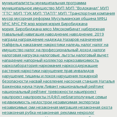
муниципалитеты
муниципальная программа
муниципальное имущество
МУП
МУП "Водоканал"
МУП
"ГТС"
МУП "ГУК
МУП "ПАТП"
МУП "Транспортная компания
мусор
мусорная реформа
Мусульманская община
МФЦ
МЧС
МЧС РФ
мэр
мэрия
мэрия Биробиджана
мэрия_Биробиджана
мясо
Мясокомбинат
набережная
Навальный
навигация
наводнение
наводнение_2019
награда
награждение
надежда
Назаров
назначения
Найфельд
наказание
накркотики
наледь
налог
налог на
имущество
налог на профессиональный доход
налоги
налоговая нагрузка
налоговые_льготы
налоговый вычет
нападение
напорный коллектор
наркозависимость
нарколаборатория
наркомания
наркосодержащие
растения
наркотики
нарушение прав инвалидов
нарушение тишины и покоя
нарушения пожарной
безопасности
насвай
население
насосная станция
Наталья
Баженова
наука
Наум Ливант
национальный рейтинг
национальный рейтинг тревожности
наципроект
нацпроект
нацпроекты
НДФЛ
неблагополучные семьи
недвижимость
недострои
независимая экспертиза
независимые сми
незаконная миграция
незаконная охота
незаконная рубка
незаконная_реклама
некролог