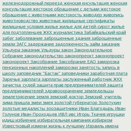
железнодорожный переезд
женская кнсультация
женская
консультация
жестокое обращение с детьми
жестокое
обращение с животными
жестокость
живодер
живопись
животноводство
животные
жилищные сертификаты
жилищные условия
жилье
жилье для детей-сирот
жильё
для подтопленцев
ЖКХ
журналистика
Забайкальский край
забег
заболевание
заброшенные здания
заброшенные
земли
ЗАГС
задержание
задолженность
займ
заказник
Ульдура
заказник Ульдуры
закон
Законодательное
Собрание
законодательство
законопреокт
законопроект
законороект
Заксобрание
Заксобрание ЕАО
заморозка
пенсионных накоплений
заморозки
занятость
запись в
школу
заповедник "Бастак"
заповедники
заработная плата
Заречье
зарплата
зарплаты
заслуженный работник ЖКХ
зачистка_судей
защита прав предпринимателей
защита
предпринимателей
здравоохранение
земледельцы
землетрясение
земля
земский доктор
Земский_учитель
зима пришла
змеи
змея
золотой губернатор
Золотухин
золотые медалисты
зоозащитники
Иван Благодырь
Иван
Голунов
Иван Проходцев
ИВЛ
ивс
Игорь Ткачев
игрушки
идиш
избиение
избирательная кампания
избирком
Известковый
измени жизнь к лучшему
Израиль
имена