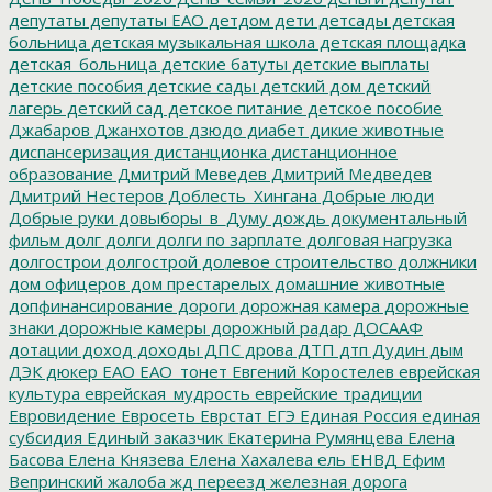
депутаты
депутаты ЕАО
детдом
дети
детсады
детская
больница
детская музыкальная школа
детская площадка
детская_больница
детские батуты
детские выплаты
детские пособия
детские сады
детский дом
детский
лагерь
детский сад
детское питание
детское пособие
Джабаров
Джанхотов
дзюдо
диабет
дикие животные
диспансеризация
дистанционка
дистанционное
образование
Дмитрий Меведев
Дмитрий Медведев
Дмитрий Нестеров
Доблесть_Хингана
Добрые люди
Добрые руки
довыборы_в_Думу
дождь
документальный
фильм
долг
долги
долги по зарплате
долговая нагрузка
долгострои
долгострой
долевое строительство
должники
дом офицеров
дом престарелых
домашние животные
допфинансирование
дороги
дорожная камера
дорожные
знаки
дорожные камеры
дорожный радар
ДОСААФ
дотации
доход
доходы
ДПС
дрова
ДТП
дтп
Дудин
дым
ДЭК
дюкер
ЕАО
ЕАО_тонет
Евгений Коростелев
еврейская
культура
еврейская_мудрость
еврейские традиции
Евровидение
Евросеть
Еврстат
ЕГЭ
Единая Россия
единая
субсидия
Единый заказчик
Екатерина Румянцева
Елена
Басова
Елена Князева
Елена Хахалева
ель
ЕНВД
Ефим
Вепринский
жалоба
жд переезд
железная дорога