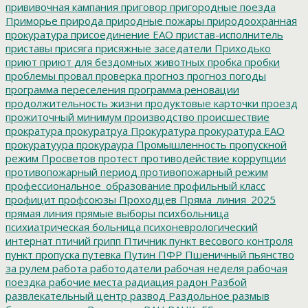
прививочная кампания
приговор
пригородные поезда
Приморье
природа
природные пожары
природоохранная
прокуратура
присоединение ЕАО
пристав-исполнитель
приставы
присяга
присяжные заседатели
Приходько
приют
приют для бездомных животных
пробка
пробки
проблемы
провал
проверка
прогноз
прогноз погоды
программа переселения
программа реновации
продолжительность жизни
продуктовые карточки
проезд
прожиточный минимум
производство
происшествие
прократура
прокуратруа
Прокуратура
прокуратура ЕАО
прокуратуура
прокураура
Промышленность
пропускной
режим
Просветов
протест
противодействие коррупции
противопожарный период
противопожарный режим
профессиональное_образование
профильный класс
профицит
профсоюзы
Проходцев
Пряма_линия_2025
прямая линия
прямые выборы
психбольница
психиатрическая больница
психоневрологический
интернат
птичий грипп
Птичник
пункт весового контроля
пункт пропуска
путевка
Путин
ПФР
Пшеничный
пьянство
за рулем
работа
работодатели
рабочая неделя
рабочая
поездка
рабочие места
радиация
радон
Разбой
развлекательный центр
развод
Раздольное
размыв