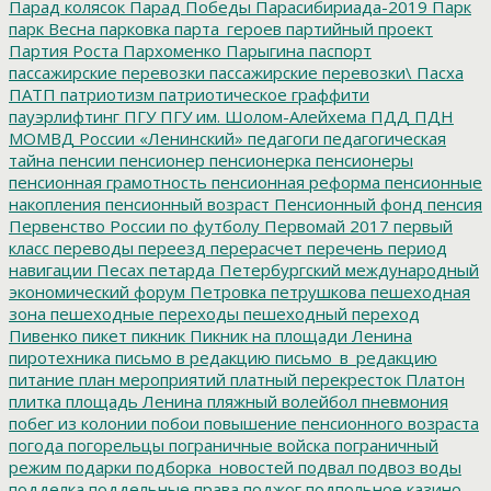
Парад колясок
Парад Победы
Парасибириада-2019
Парк
парк Весна
парковка
парта_героев
партийный проект
Партия Роста
Пархоменко
Парыгина
паспорт
пассажирские перевозки
пассажирские перевозки\
Пасха
ПАТП
патриотизм
патриотическое граффити
пауэрлифтинг
ПГУ
ПГУ им. Шолом-Алейхема
ПДД
ПДН
МОМВД России «Ленинский»
педагоги
педагогическая
тайна
пенсии
пенсионер
пенсионерка
пенсионеры
пенсионная грамотность
пенсионная реформа
пенсионные
накопления
пенсионный возраст
Пенсионный фонд
пенсия
Первенство России по футболу
Первомай 2017
первый
класс
переводы
переезд
перерасчет
перечень
период
навигации
Песах
петарда
Петербургский международный
экономический форум
Петровка
петрушкова
пешеходная
зона
пешеходные переходы
пешеходный переход
Пивенко
пикет
пикник
Пикник на площади Ленина
пиротехника
письмо в редакцию
письмо_в_редакцию
питание
план мероприятий
платный перекресток
Платон
плитка
площадь Ленина
пляжный волейбол
пневмония
побег из колонии
побои
повышение пенсионного возраста
погода
погорельцы
пограничные войска
пограничный
режим
подарки
подборка_новостей
подвал
подвоз воды
подделка
поддельные права
поджог
подпольное казино