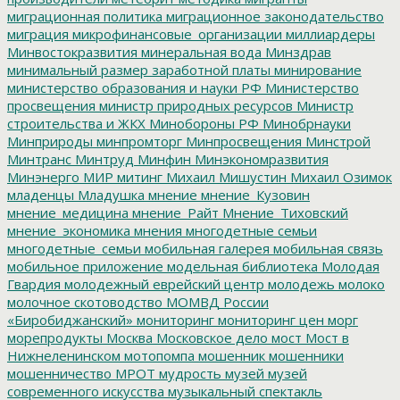
миграционная политика
миграционное законодательство
миграция
микрофинансовые_организации
миллиардеры
Минвостокразвития
минеральная вода
Минздрав
минимальный размер заработной платы
минирование
министерство образования и науки РФ
Министерство
просвещения
министр природных ресурсов
Министр
строительства и ЖКХ
Минобороны РФ
Минобрнауки
Минприроды
минпромторг
Минпросвещения
Минстрой
Минтранс
Минтруд
Минфин
Минэкономразвития
Минэнерго
МИР
митинг
Михаил Мишустин
Михаил Озимок
младенцы
Младушка
мнение
мнение_Кузовин
мнение_медицина
мнение_Райт
Мнение_Тиховский
мнение_экономика
мнения
многодетные семьи
многодетные_семьи
мобильная галерея
мобильная связь
мобильное приложение
модельная библиотека
Молодая
Гвардия
молодежный еврейский центр
молодежь
молоко
молочное скотоводство
МОМВД России
«Биробиджанский»
мониторинг
мониторинг цен
морг
морепродукты
Москва
Московское дело
мост
Мост в
Нижнеленинском
мотопомпа
мошенник
мошенники
мошенничество
МРОТ
мудрость
музей
музей
современного искусства
музыкальный спектакль