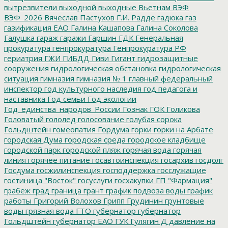
вытрезвители
выходной
выходные
Вьетнам
ВЭФ
ВЭФ_2026
Вячеслав Пастухов
Г.И. Радде
гадюка
газ
газификация ЕАО
Галина Кашапова
Галина Соколова
Галушка
гараж
гаражи
Гаршин
ГДК
Генеральная
прокуратура
генпрокуратура
Генпрокуратура РФ
гериатрия
ГЖИ
ГИБДД
Гиви
Гигант
гидрозащитные
сооружения
гидрологическая обстановка
гидрологическая
ситуация
гимназия
гимназия № 1
главный федеральный
инспектор
год культурного наследия
год педагога и
наставника
Год семьи
Год экологии
Год_единства_народов_России
Гознак
ГОК
Голикова
Головатый
гололед
голосование
голубая сорока
Гольдштейн
гомеопатия
Гордума
горки
горки на Арбате
городская Дума
городская среда
городское кладбище
городской парк
городской пляж
горячая вода
горячая
линия
горячее питание
госавтоинспекция
госархив
госдолг
Госдума
госжилинспекция
господдержка
госслужащие
гостиница "Восток"
госуслуги
госхакупки
ГП "Фармация"
грабеж
град
граница
грант
график подвоза воды
график
работы
Григорий Волохов
Грипп
Грудинин
грунтовые
воды
грязная вода
ГТО
губернатор
губернатор
Гольдштейн
губернатор ЕАО
ГУК
Гулягин
Д
давление на