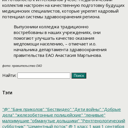
коллектив настроен на качественную подготовку будущих
медицинских специалистов, которые укрепят кадровый
потенциал системы здравоохранения региона.
Выпускники колледжа традиционно
востребованы в наших учреждениях, они
помогают улучшать качество оказания
медпомощи населению, – отмечает и.о.
начальника департамента здравоохранения
правительства ЕАО Анастасия Мартынова.
фото: правительство ЕАО
Найти:
Тэги
"@"
"Банк приколов"
"Бествидео"
"Дети войны"
"Добрые
дела"
"железобетонные полицейские"
"ленивые"
малоимущие
"обманутые дольщики"
"Рентгенологический
субботник"
"Цементный поток"
@
1 класс
1 мая
1 сентября