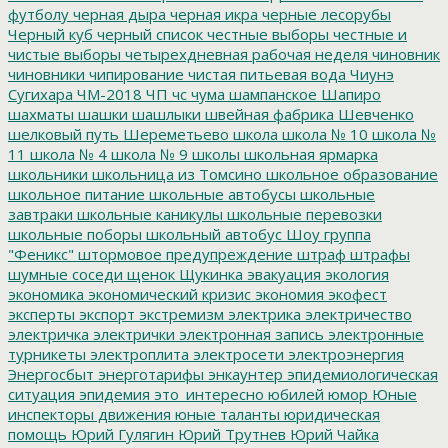
футболу
черная дыра
черная икра
черные лесорубы
Черный куб
черный список
честные выборы
честные и
чистые выборы
четырехдневная рабочая неделя
чиновник
чиновники
чипирование
чистая питьевая вода
Чиунэ
Сугихара
ЧМ-2018
ЧП
чс
чума
шампанское
Шапиро
шахматы
шашки
шашлыки
швейная фабрика
Шевченко
шелковый путь
Шереметьево
школа
школа № 10
школа №
11
школа № 4
школа № 9
школы
школьная ярмарка
школьники
школьница из Томсино
школьное образование
школьное питание
школьные автобусы
школьные
завтраки
школьные каникулы
школьные перевозки
школьные поборы
школьный автобус
Шоу группа
"Феникс"
штормовое предупреждение
штраф
штрафы
шумные соседи
щенок
Щукинка
эвакуация
экология
экономика
экономический кризис
экономия
экофест
эксперты
экспорт
экстремизм
электрика
электричество
электричка
электрички
электронная запись
электронные
турникеты
электроплита
электросети
электроэнергия
Энергосбыт
энерготарифы
энкаунтер
эпидемиологическая
ситуация
эпидемия
это_интересно
юбилей
юмор
Юные
инспекторы движения
юные таланты
юридическая
помощь
Юрий Гулягин
Юрий Трутнев
Юрий Чайка