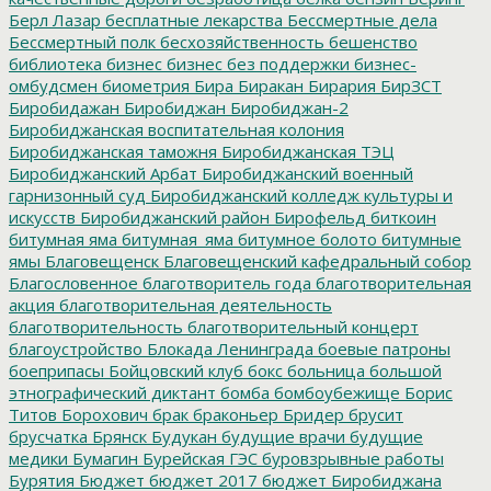
Берл Лазар
бесплатные лекарства
Бессмертные дела
Бессмертный полк
бесхозяйственность
бешенство
библиотека
бизнес
бизнес без поддержки
бизнес-
омбудсмен
биометрия
Бира
Биракан
Бирария
БирЗСТ
Биробидажан
Биробиджан
Биробиджан-2
Биробиджанская воспитательная колония
Биробиджанская таможня
Биробиджанская ТЭЦ
Биробиджанский Арбат
Биробиджанский военный
гарнизонный суд
Биробиджанский колледж культуры и
искусств
Биробиджанский район
Бирофельд
биткоин
битумная яма
битумная_яма
битумное болото
битумные
ямы
Благовещенск
Благовещенский кафедральный собор
Благословенное
благотворитель года
благотворительная
акция
благотворительная деятельность
благотворительность
благотворительный концерт
благоустройство
Блокада Ленинграда
боевые патроны
боеприпасы
Бойцовский клуб
бокс
больница
большой
этнографический диктант
бомба
бомбоубежище
Борис
Титов
Борохович
брак
браконьер
Бридер
брусит
брусчатка
Брянск
Будукан
будущие врачи
будущие
медики
Бумагин
Бурейская ГЭС
буровзрывные работы
Бурятия
Бюджет
бюджет 2017
бюджет Биробиджана