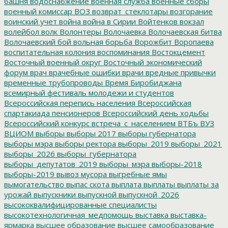
башня
водоснабжение
военная служба
военные сборы
военный комиссар
ВОЗ
возврат_стеклотары
возгорание
воинский учет
война
война в Сирии
Войтенков
вокзал
волейбол
волк
Волонтеры
Волочаевка
Волочаевская битва
Волочаевский бой
вольная борьба
Ворожбит
Воропаева
воспитательная колония
воспоминания
Востокцемент
Восточный военный округ
Восточный экономический
форум
врач
врачебные ошибки
врачи
вредные привычки
временные трубопроводы
Время Биробиджана
всемирный фестиваль молодежи и студентов
Всероссийская перепись населения
Всероссийская
спартакиада пенсионеров
Всероссийский день ходьбы
Всероссийский конкурс
встреча_с_населением
ВТБъ
ВУЗ
ВЦИОМ
выборы
выборы 2017
выборы губернатора
выборы мэра
выборы ректора
выборы_2019
выборы_2021
выборы_2026
выборы_губернатора
выборы_депутатов_2019
выборы_мэра
выборы-2018
выборы-2019
вывоз мусора
выгребные ямы
вымогательство
выпас скота
выплата
выплаты
выплаты за
урожай
выпускники
выпускной
выпускной_2026
высококвалифицированные специалисты
высокотехнологичная_медпомощь
выставка
выставка-
ярмарка
высшее образование
высшее самообразование