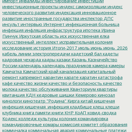
импорт
инвалиды
инвестирование
инвестиции
инвестиционные проекты
индекс самоизоляции
индекс
человеческого развития
индексация
инновационное
развитие
иностранные государства
инспектор ДПС
инсульт
интервью
Интернет
инфекционная больница
инфекция
инфляция
инфраструктура
ипотека
Ирина
Пинчук
Иркутская область
иск
искусственная елка
искусственный_интеллект
исправительная колония
исследование
история
Итоги-2017
июль
июнь
июнь_2026
кабель линии электропередачи
кадетский бал
кадеты
кадровая чехарда
кадры
казаки
Казань
Казначейство
России
календарь
календарь праздников
камера
камеры
Камчатка
Камчатский край
канализация
капитальный
ремонт
капремонт
карантин
карате
каратин
катастрофа
кафе
качество жизни
качество и безопасность
качество
молока
качество обслуживания
Кванториум
квартиры
квитанция
КДН
кедровые шишки
Кемерово
кинозал
кинологи
кинотеатр "Родина"
Кирга
китай
кишечная
инфекция
кишечная_инфекция
кладбище
клещ
клещи
клубника
книга памяти
книги
КНР
КоАП
ковид-сводка
Кодекс
колледж культуры
колония
командировка
командировочные
комары
комиссия
комитет образования
коммуналка
коммунальная авария
коммунальные платежи