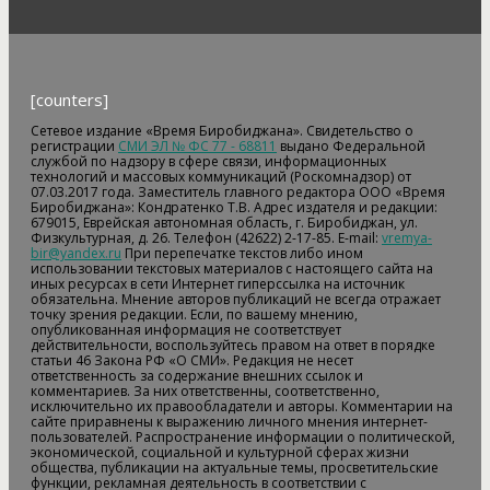
[counters]
Сетевое издание «Время Биробиджана». Свидетельство о
регистрации
СМИ ЭЛ № ФС 77 - 68811
выдано Федеральной
службой по надзору в сфере связи, информационных
технологий и массовых коммуникаций (Роскомнадзор) от
07.03.2017 года. Заместитель главного редактора ООО «Время
Биробиджана»: Кондратенко Т.В. Адрес издателя и редакции:
679015, Еврейская автономная область, г. Биробиджан, ул.
Физкультурная, д. 26. Телефон (42622) 2-17-85. E-mail:
vremya-
bir@yandex.ru
При перепечатке текстов либо ином
использовании текстовых материалов с настоящего сайта на
иных ресурсах в сети Интернет гиперссылка на источник
обязательна. Мнение авторов публикаций не всегда отражает
точку зрения редакции. Если, по вашему мнению,
опубликованная информация не соответствует
действительности, воспользуйтесь правом на ответ в порядке
статьи 46 Закона РФ «О СМИ». Редакция не несет
ответственность за содержание внешних ссылок и
комментариев. За них ответственны, соответственно,
исключительно их правообладатели и авторы. Комментарии на
сайте приравнены к выражению личного мнения интернет-
пользователей. Распространение информации о политической,
экономической, социальной и культурной сферах жизни
общества, публикации на актуальные темы, просветительские
функции, рекламная деятельность в соответствии с