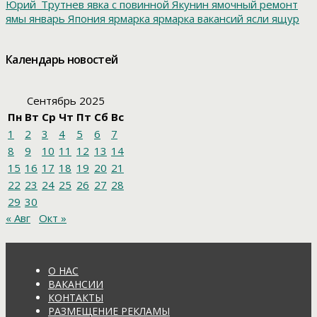
Юрий_Трутнев
явка с повинной
Якунин
ямочный ремонт
ямы
январь
Япония
ярмарка
ярмарка вакансий
ясли
ящур
Календарь новостей
Сентябрь 2025
Пн
Вт
Ср
Чт
Пт
Сб
Вс
1
2
3
4
5
6
7
8
9
10
11
12
13
14
15
16
17
18
19
20
21
22
23
24
25
26
27
28
29
30
« Авг
Окт »
О НАС
ВАКАНСИИ
КОНТАКТЫ
РАЗМЕЩЕНИЕ РЕКЛАМЫ