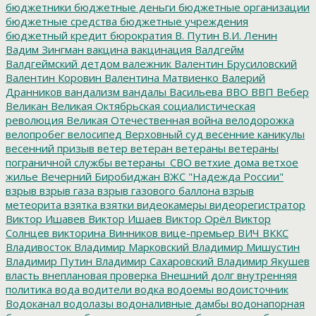
бюджетники
бюджетные деньги
бюджетные организации
бюджетные средства
бюджетные учреждения
бюджетный кредит
бюрократия
В. Путин
В.И. Ленин
Вадим Зингман
вакцина
вакцинация
Валдгейм
Валдгеймский детдом
валежник
Валентин Брусиловский
Валентин Коровин
Валентина Матвиенко
Валерий
Дранников
вандализм
вандалы
Васильева
ВВО
ВВП
Вебер
Великан
Великая Октябрьская социалистическая
революция
Великая Отечественная война
велодорожка
велопробег
велосипед
Верховный суд
весенние каникулы
весенний призыв
ветер
ветеран
ветераны
ветераны
пограничной службы
ветераны_СВО
ветхие дома
ветхое
жилье
Вечерний Биробиджан
ВЖС "Надежда России"
взрыв
взрыв газа
взрыв газового баллона
взрыв
метеорита
взятка
взятки
видеокамеры
видеорегистратор
Виктор Ишавев
Виктор Ишаев
Виктор Орёл
Виктор
Солнцев
викторина
Винников
вице-премьер
ВИЧ
ВККС
Владивосток
Владимир Марковский
Владимир Мишустин
Владимир Путин
Владимир Сахаровский
Владимир Якушев
власть
внеплановая проверка
Внешний долг
внутренняя
политика
вода
водители
водка
водоемы
водоисточник
Водоканал
водолазы
водоналивные дамбы
водонапорная