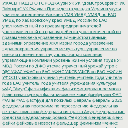
УЖАСЫ НАШЕГО ГОРОДКА
узи
УК
УК "ДомСтроСервис"
УК
"Монарх"
УК РФ
указ Президента
укладка
Украина
укусы
уличное освещение
Улюкаев
УМВ
УМВД
УМВД по ЕАО
УМВД по Хабаровскому краю
УМВД России по ЕАО
уполномоченный по правам предпринимателей
уполномоченный по правам ребенка
уполномоченный по
правам человека
управление административными
зданиями
Управление ЖКХ мэрии города
управление
здравоохранения
управление культуры
управление по
опеке и попечительству
управляющая компания
управляющие компании
уровень жизни
условия труда
УТ
МВД России по ДФО
утечка
утраченный урожай
утро с
"@"
УФАС
УФАС по ЕАО
УФНС
УФСБ
УФСБ по ЕАО
УФСИН
УФССП
участковый
учения
учитель
учитель года
учитель
года ЕАО
учитель_года
учителя
учреждения культуры
ФАД "Амур"
фальсификация
фальсифицированное масло
фальшивая купюра
фальшивомонетчики
фанфурики
ФАП
ФАПы
ФАС
фастфуд для пожилых
февраль
февраль_2026
федеральная программа по переселению
Федеральная
сетевая компания
федеральная трасса Амур
федеральные
средства
федеральный розыск
Федотов
фейерверк
фейк
фейки
фейковые новости
фельдшер
феминизм
Феникс