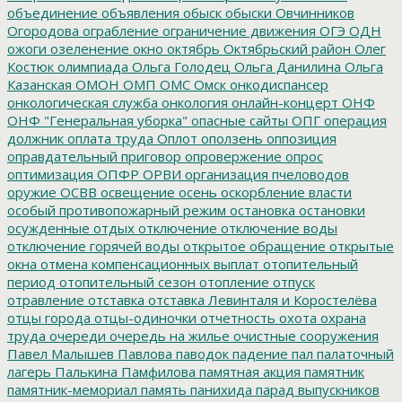
объединение
объявления
обыск
обыски
Овчинников
Огородова
ограбление
ограничение движения
ОГЭ
ОДН
ожоги
озеленение
окно
октябрь
Октябрьский район
Олег
Костюк
олимпиада
Ольга Голодец
Ольга Данилина
Ольга
Казанская
ОМОН
ОМП
ОМС
Омск
онкодиспансер
онкологическая служба
онкология
онлайн-концерт
ОНФ
ОНФ "Генеральная уборка"
опасные сайты
ОПГ
операция
должник
оплата труда
Оплот
оползень
оппозиция
оправдательный приговор
опровержение
опрос
оптимизация
ОПФР
ОРВИ
организация пчеловодов
оружие
ОСВВ
освещение
осень
оскорбление власти
особый противопожарный режим
остановка
остановки
осужденные
отдых
отключение
отключение воды
отключение горячей воды
открытое обращение
открытые
окна
отмена компенсационных выплат
отопительный
период
отопительный сезон
отопление
отпуск
отравление
отставка
отставка Левинталя и Коростелёва
отцы города
отцы-одиночки
отчетность
охота
охрана
труда
очереди
очередь на жилье
очистные сооружения
Павел Малышев
Павлова
паводок
падение
пал
палаточный
лагерь
Палькина
Памфилова
памятная акция
памятник
памятник-мемориал
память
панихида
парад выпускников