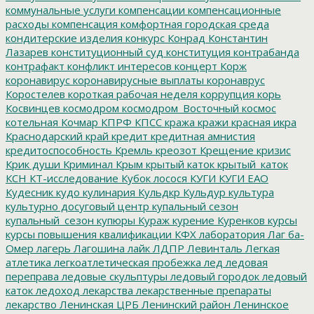
коммунальные услуги
компенсации
компенсационные
расходы
компенсация
комфортная городская среда
кондитерские изделия
конкурс
Конрад
Константин
Лазарев
конституционный суд
конституция
контрабанда
контрафакт
конфликт интересов
концерт
Корж
коронавирус
коронавирусные выплаты
коронаврус
Коростелев
короткая рабочая неделя
коррупция
корь
Косвинцев
космодром
космодром_Восточный
космос
котельная
Кочмар
КПРФ
КПСС
кража
кражи
красная икра
Краснодарский край
кредит
кредитная амнистия
кредитоспособность
Кремль
креозот
Крещение
кризис
Крик души
Криминал
Крым
крытый каток
крытый_каток
КСН
КТ-исследование
Кубок лосося
КУГИ
КУГИ ЕАО
Кудесник
кудо
кулинария
Кульдкр
Кульдур
культура
культурно досуговый центр
купальный сезон
купальный_сезон
купюры
Кураж
курение
Куренков
курсы
курсы повышения квалификации
КФХ
лаборатория
Лаг ба-
Омер
лагерь
Лагошина
лайк
ЛДПР
Левинталь
Легкая
атлетика
легкоатлетическая пробежка
лед
ледовая
переправа
ледовые скульптуры
ледовый городок
ледовый
каток
ледоход
лекарства
лекарственные препараты
лекарство
Ленинская ЦРБ
Ленинский район
Ленинское