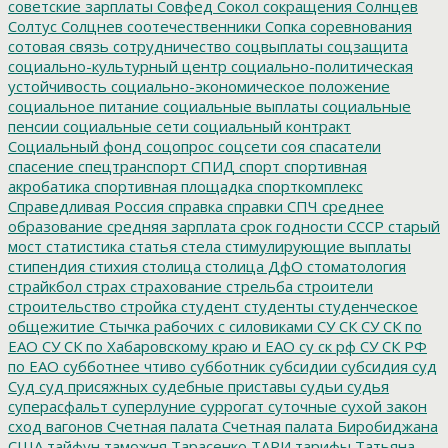
советские зарплаты
Совфед
Сокол
сокращения
Солнцев
Солтус
Солцнев
соотечественники
Сопка
соревнования
сотовая связь
сотрудничество
соцвыплаты
соцзащита
социально-культурный центр
социально-политическая
устойчивость
социально-экономическое положение
социальное питание
социальные выплаты
социальные
пенсии
социальные сети
социальный контракт
Социальный фонд
соцопрос
соцсети
соя
спасатели
спасение
спецтранспорт
СПИД
спорт
спортивная
акробатика
спортивная площадка
спорткомплекс
Справедливая Россия
справка
справки
СПЧ
среднее
образование
средняя зарплата
срок годности
СССР
старый
мост
статистика
статья
стела
стимулирующие выплаты
стипендия
стихия
столица
столица ДфО
стоматология
страйкбол
страх
страхование
стрельба
строители
строительство
стройка
студент
студенты
студенческое
общежитие
Стычка рабочих с силовиками
СУ СК
СУ СК по
ЕАО
СУ СК по Хабаровскому краю и ЕАО
су ск рф
СУ СК РФ
по ЕАО
субботнее чтиво
субботник
субсидии
субсидия
суд
Суд
суд присяжных
судебные приставы
судьи
судья
суперасфальт
суперлуние
суррогат
суточные
сухой закон
сход вагонов
Счетная палата
Счетная палата Биробиджана
США
тайфун
таможня
Тарасенко
ТАРИ
тарифы
Татьяна