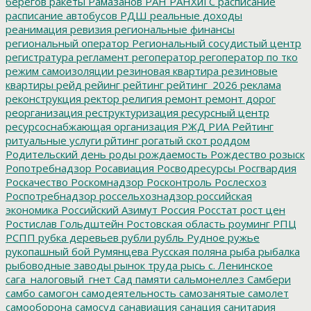
берегов
ракеты
Рамазанов
РАН
РАНХиГС
расписание
расписание автобусов
РДШ
реальные доходы
реанимация
ревизия
региональные финансы
региональный оператор
Региональный сосудистый центр
регистратура
регламент
регоператор
регоператор по тко
режим самоизоляции
резиновая квартира
резиновые
квартиры
рейд
рейинг
рейтинг
рейтинг_2026
реклама
реконструкция
ректор
религия
ремонт
ремонт дорог
реорганизация
реструктуризация
ресурсный центр
ресурсоснабжающая организация
РЖД
РИА Рейтинг
ритуальные услуги
рйтинг
рогатый скот
роддом
Родительский день
роды
рождаемость
Рождество
розыск
Ропотребнадзор
Росавиация
Росводресурсы
Росгвардия
Роскачество
Роскомнадзор
Росконтроль
Рослесхоз
Роспотребнадзор
россельхознадзор
российская
экономика
Российский Азимут
Россия
Росстат
рост цен
Ростислав Гольдштейн
Ростовская область
роуминг
РПЦ
РСПП
рубка деревьев
рубли
рубль
Рудное
ружье
рукопашный бой
Румянцева
Русская поляна
рыба
рыбалка
рыбоводные заводы
рынок труда
рысь
с. Ленинское
сага_налоговый_гнет
Сад памяти
сальмонеллез
Самбери
самбо
самогон
самодеятельность
самозанятые
самолет
самооборона
самосуд
санавиация
санация
санитария