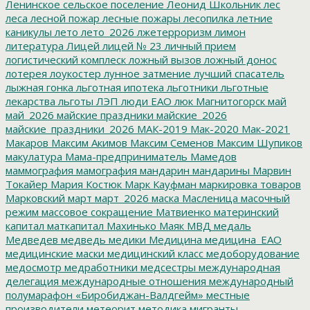
Ленинское сельское поселение
Леонид Школьник
лес
леса
лесной пожар
лесные пожары
лесопилка
летние
каникулы
лето
лето_2026
лжетерроризм
лимон
литература
Лицей
лицей № 23
личный прием
логистический комплеск
ложный вызов
ложный донос
лотерея
лоукостер
лунное затмение
лучший спасатель
лыжная гонка
льготная ипотека
льготники
льготные
лекарства
льготы
ЛЭП
люди ЕАО
люк
Магнитогорск
май
май_2026
майские праздники
майские_2026
майские_праздники_2026
МАК-2019
Мак-2020
Мак-2021
Макаров
Максим Акимов
Максим Семенов
Максим Шупиков
макулатура
Мама-предприниматель
Мамедов
маммография
мамография
мандарин
мандарины
Марвин
Токайер
Мария Костюк
Марк Кауфман
маркировка товаров
Марковский
март
март_2026
маска
Масленица
масочный
режим
массовое сокращение
Матвиенко
материнский
капитал
маткапитал
Махинько
Маяк
МВД
медаль
Медведев
медведь
медики
Медицина
медицина_ЕАО
медицинские маски
медицинский класс
медоборудование
медосмотр
медработники
медсестры
международная
делегация
международные отношения
международный
полумарафон «Биробиджан-Валдгейм»
местные
производители
метеорит
методика
мигранты