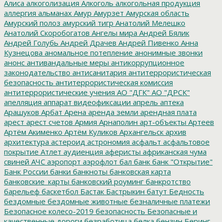
Алиса
алкоголизация
Алкоголь
алкогольная продукция
аллергия
альманах
Амур
Амурзет
Амурская область
Амурский полоз
амурский тигр
Анатолий Мелешко
Анатолий Скоробогатов
Ангелы мира
Андрей Бялик
Андрей Голубь
Андрей Драчев
Андрей Пивенко
Анна
Кузнецова
аномальное потепление
анонимные звонки
анонс
антивандальные меры
антикоррупционное
законодательство
антисанитария
антитеррористическая
безопасность
антитеррористическая комиссия
антитеррористические учения
АО "ДГК"
АО "ДРСК"
апелляция
аппарат видеофиксации
апрель
аптека
Арашуков
Арбат
Арена
аренда земли
арендная плата
арест
арест счетов
Армия
Арнаполин
арт-объекты
Артеев
Артём Акименко
Артём Куликов
Архангельск
архив
архитектура
астероид
астрономия
асфальт
асфальтовое
покрытие
Атлет
аудиенция
аферисты
африканская чума
свиней
АЧС
аэропорт
аэрофлот
бал
банк
банк "Открытие"
Банк России
банки
банкноты
банковская карта
банковские_карты
банковский роуминг
банкротство
барельеф
баскетбол
Бастак
Бастрыкин
батут
Бедность
бездомные
бездомные животные
безналичные платежи
Безопасное колесо-2019
безопасность
Безопасные и
качественные дороги
безработица
белка
бензин
Беринг