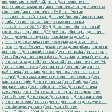
предпринимателей
дайджест
Дальневосточная
оперативная таможня
Дальневосточная энергетическая
компания
Дальневосточное ГУ Банка России
дальневосточный гектар
Дальний Восток
Дальсельмаш
дамба
дачное расписание
дачные перевозки
дачный_сезон_2026
ДВЖД
Движение общественный
контроль
двор
Дворы
ДГК
дебош
дебошир
дедовщина
Деева
дежурные группы
дезинфекция
декабрь
декларационная компания
декларация
декларация о
доходах
дело Ельчина
демография
демогрфия
денежные
переводы
День влюбленных
День географа
День города
День Государственного флага
День защитника Отечества
день защиты детей
День Знаний
День Конституции РФ
День космонавтики
День матери
День медицинского
работника
День народного единства
день открытых
дверей
День памяти воина-интернационалиста
День
памяти и скорби
День пионерии
День Победы
День
пограничника
День работника ЖКХ
День работника
культуры
день работника транспорта
День рождения
День России
День семьи
День соседа
День спасателя
день строителя
День студента
день тигра
день учителя
день физкультурника
День флага России
День_Победы_2026
День_семьи_2026
деньги
депутат