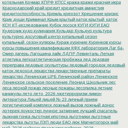
котельная
Кочмар
КПРФ
КПСС
кража
кражи
красная икра
Краснодарский край
кредит
кредитная амнистия
кредитоспособность
Кремль
креозот
Крещение
кризис
Крик души
Криминал
Крым
крытый каток
крытый_каток
КСН
КТ-исследование
Кубок лосося
КУГИ
КУГИ ЕАО
Кудесник
кудо
кулинария
Кульдкр
Кульдур
культура
культурно досуговый центр
купальный сезон
купальный_сезон
купюры
Кураж
курение
Куренков
курсы
курсы повышения квалификации
КФХ
лаборатория
Лаг ба-
Омер
лагерь
Лагошина
лайк
ЛДПР
Левинталь
Легкая
атлетика
легкоатлетическая пробежка
лед
ледовая
переправа
ледовые скульптуры
ледовый городок
ледовый
каток
ледоход
лекарства
лекарственные препараты
лекарство
Ленинская ЦРБ
Ленинский район
Ленинское
Ленинское сельское поселение
Леонид Школьник
лес
леса
лесной пожар
лесные пожары
лесопилка
летние
каникулы
лето
лето_2026
лжетерроризм
лимон
литература
Лицей
лицей № 23
личный прием
логистический комплеск
ложный вызов
ложный донос
лотерея
лоукостер
лунное затмение
лучший спасатель
лыжная гонка
льготная ипотека
льготники
льготные
лекарства
льготы
ЛЭП
люди ЕАО
люк
Магнитогорск
май
май_2026
майские праздники
майские_2026