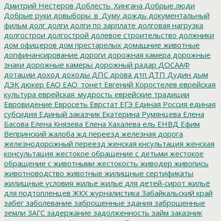
Дмитрий Нестеров
Доблесть_Хингана
Добрые люди
Добрые руки
довыборы_в_Думу
дождь
документальный
фильм
долг
долги
долги по зарплате
долговая нагрузка
долгострои
долгострой
долевое строительство
должники
дом офицеров
дом престарелых
домашние животные
допфинансирование
дороги
дорожная камера
дорожные
знаки
дорожные камеры
дорожный радар
ДОСААФ
дотации
доход
доходы
ДПС
дрова
дтп
ДТП
Дудин
дым
ДЭК
дюкер
ЕАО
ЕАО_тонет
Евгений Коростелев
еврейская
культура
еврейская_мудрость
еврейские традиции
Евровидение
Евросеть
Еврстат
ЕГЭ
Единая Россия
единая
субсидия
Единый заказчик
Екатерина Румянцева
Елена
Басова
Елена Князева
Елена Хахалева
ель
ЕНВД
Ефим
Вепринский
жалоба
жд переезд
железная дорога
железнодорожный переезд
женская кнсультация
женская
консультация
жестокое обращение с детьми
жестокое
обращение с животными
жестокость
живодер
живопись
животноводство
животные
жилищные сертификаты
жилищные условия
жилье
жилье для детей-сирот
жильё
для подтопленцев
ЖКХ
журналистика
Забайкальский край
забег
заболевание
заброшенные здания
заброшенные
земли
ЗАГС
задержание
задолженность
займ
заказник