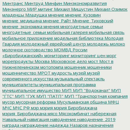
Минтранс
Минтруд
Минфин
Минэкономразвития
Минэнерго
МИР
митинг
Михаил Мишустин
Михаил Озимок
младенцы
Младушка
мнение
мнение_Кузовин
мнение_медицина
мнение_Райт
Мнение_Тиховский
мнение_экономика
мнения
многодетные семьи
многодетные_семьи
мобильная галерея
мобильная связь
мобильное приложение
модельная библиотека
Молодая
Гвардия
молодежный еврейский центр
молодежь
молоко
молочное скотоводство
МОМВД России
«Биробиджанский»
мониторинг
мониторинг цен
морг
морепродукты
Москва
Московское дело
мост
Мост в
Нижнеленинском
мотопомпа
мошенник
мошенники
мошенничество
МРОТ
мудрость
музей
музей
современного искусства
музыкальный спектакль
муниципалитеты
муниципальная программа
муниципальное имущество
МУП
МУП "Водоканал"
МУП
"ГТС"
МУП "ГУК
МУП "ПАТП"
МУП "Транспортная компания
мусор
мусорная реформа
Мусульманская община
МФЦ
МЧС
МЧС РФ
мэр
мэрия
мэрия Биробиджана
мэрия_Биробиджана
мясо
Мясокомбинат
набережная
Навальный
навигация
наводнение
наводнение_2019
награда
награждение
надежда
Назаров
назначения