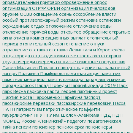
оправдательный приговор
опровержение
опрос
оптимизация
ОПФР
ОРВИ
организация пчеловодов
оружие
ОСВВ
освещение
осень
оскорбление власти
особый противопожарный режим
остановка
остановки
осужденные
отдых
отключение
отключение воды
отключение горячей воды
открытое обращение
открытые
окна
отмена компенсационных выплат
отопительный
период
отопительный сезон
отопление
отпуск
отравление
отставка
отставка Левинталя и Коростелёва
отцы города
отцы-одиночки
отчетность
охота
охрана
труда
очереди
очередь на жилье
очистные сооружения
Павел Малышев
Павлова
паводок
падение
пал
палаточный
лагерь
Палькина
Памфилова
памятная акция
памятник
памятник-мемориал
память
панихида
парад выпускников
Парад колясок
Парад Победы
Парасибириада-2019
Парк
парк Весна
парковка
парта_героев
партийный проект
Партия Роста
Пархоменко
Парыгина
паспорт
пассажирские перевозки
пассажирские перевозки\
Пасха
ПАТП
патриотизм
патриотическое граффити
пауэрлифтинг
ПГУ
ПГУ им. Шолом-Алейхема
ПДД
ПДН
МОМВД России «Ленинский»
педагоги
педагогическая
тайна
пенсии
пенсионер
пенсионерка
пенсионеры
пенсионная грамотность
пенсионная реформа
пенсионные