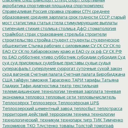
акробатика
спортивная площадка
спорткомплекс
Справедливая Россия
справка
справки
СПЧ
среднее
образование
средняя зарплата
срок годности
СССР
старый
мост
статистика
статья
стела
стимулирующие выплаты
стипендия
стихия
столица
столица ДфО
стоматология
страйкбол
страх
страхование
стрельба
строители
строительство
стройка
студент
студенты
студенческое
общежитие
Стычка рабочих с силовиками
СУ СК
СУ СК по
ЕАО
СУ СК по Хабаровскому краю и ЕАО
су ск рф
СУ СК РФ
по ЕАО
субботнее чтиво
субботник
субсидии
субсидия
Суд
суд
суд присяжных
судебные приставы
судьи
судья
суперасфальт
суперлуние
суррогат
суточные
сухой закон
сход вагонов
Счетная палата
Счетная палата Биробиджана
США
тайфун
таможня
Тарасенко
ТАРИ
тарифы
Татьяна
Гладких
Тафи-диагностика
театр
текстильная
телемедицинские технологии
теневая зарплата
теневая
экономика
тепловоз
тепловые сети
тепловычислитель
Теплоозёрск
Теплоозерск
Теплоозёрская ЦРБ
Теплоозерский цементный завод
теплосбыт
теплотрасса
территория действий
терроризм
техника
технологии
технологический_техникум
технопарк
тигр
ТИК
Тимченко
Тихомиров
ТКО
Тлустенко
товары
Толстой
томограф