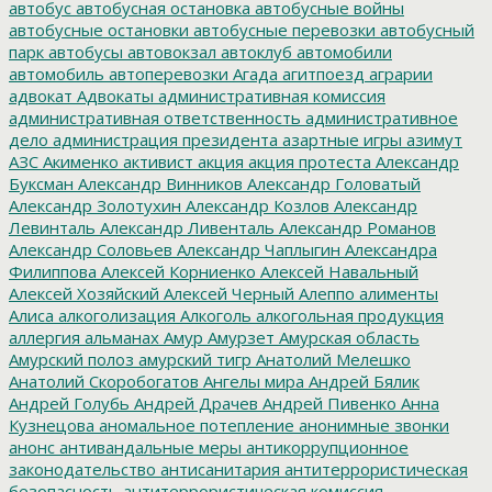
автобус
автобусная остановка
автобусные войны
автобусные остановки
автобусные перевозки
автобусный
парк
автобусы
автовокзал
автоклуб
автомобили
автомобиль
автоперевозки
Агада
агитпоезд
аграрии
адвокат
Адвокаты
административная комиссия
административная ответственность
административное
дело
администрация президента
азартные игры
азимут
АЗС
Акименко
активист
акция
акция протеста
Александр
Буксман
Александр Винников
Александр Головатый
Александр Золотухин
Александр Козлов
Александр
Левинталь
Александр Ливенталь
Александр Романов
Александр Соловьев
Александр Чаплыгин
Александра
Филиппова
Алексей Корниенко
Алексей Навальный
Алексей Хозяйский
Алексей Черный
Алеппо
алименты
Алиса
алкоголизация
Алкоголь
алкогольная продукция
аллергия
альманах
Амур
Амурзет
Амурская область
Амурский полоз
амурский тигр
Анатолий Мелешко
Анатолий Скоробогатов
Ангелы мира
Андрей Бялик
Андрей Голубь
Андрей Драчев
Андрей Пивенко
Анна
Кузнецова
аномальное потепление
анонимные звонки
анонс
антивандальные меры
антикоррупционное
законодательство
антисанитария
антитеррористическая
безопасность
антитеррористическая комиссия