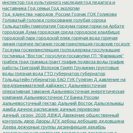
инспектор
год культурного наследия
год педагога и
наставника
Год семьи
Год экологии
Год_единства_народов_России
Гознак
ГОК
Голикова
Головатый
гололед
голосование
голубая сорока
Гольдштейн
гомеопатия
Гордума
горки
горки на Арбате
городская Дума
городская среда
городское кладбище
городской парк
городской пляж
горячая вода
горячая
линия
горячее питание
госавтоинспекция
госархив
госдолг
Госдума
госжилинспекция
господдержка
госслужащие
гостиница "Восток"
госуслуги
госхакупки
ГП "Фармация"
грабеж
град
граница
грант
график подвоза воды
график
работы
Григорий Волохов
Грипп
Грудинин
грунтовые
воды
грязная вода
ГТО
губернатор
губернатор
Гольдштейн
губернатор ЕАО
ГУК
Гулягин
Д
давление на
предпринимателей
дайджест
Дальневосточная
оперативная таможня
Дальневосточная энергетическая
компания
Дальневосточное ГУ Банка России
дальневосточный гектар
Дальний Восток
Дальсельмаш
дамба
дачное расписание
дачные перевозки
дачный_сезон_2026
ДВЖД
Движение общественный
контроль
двор
Дворы
ДГК
дебош
дебошир
дедовщина
Деева
дежурные группы
дезинфекция
декабрь
декларационная компания
декларация
декларация о