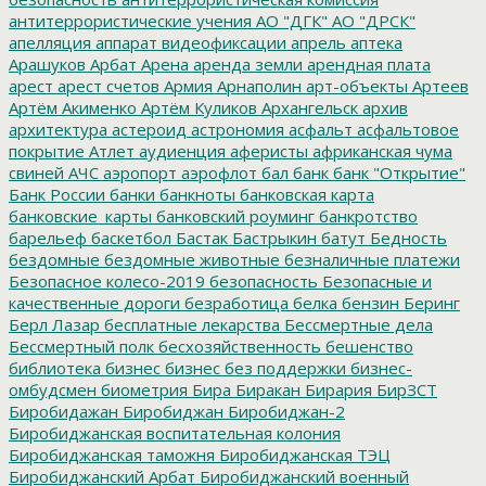
антитеррористические учения
АО "ДГК"
АО "ДРСК"
апелляция
аппарат видеофиксации
апрель
аптека
Арашуков
Арбат
Арена
аренда земли
арендная плата
арест
арест счетов
Армия
Арнаполин
арт-объекты
Артеев
Артём Акименко
Артём Куликов
Архангельск
архив
архитектура
астероид
астрономия
асфальт
асфальтовое
покрытие
Атлет
аудиенция
аферисты
африканская чума
свиней
АЧС
аэропорт
аэрофлот
бал
банк
банк "Открытие"
Банк России
банки
банкноты
банковская карта
банковские_карты
банковский роуминг
банкротство
барельеф
баскетбол
Бастак
Бастрыкин
батут
Бедность
бездомные
бездомные животные
безналичные платежи
Безопасное колесо-2019
безопасность
Безопасные и
качественные дороги
безработица
белка
бензин
Беринг
Берл Лазар
бесплатные лекарства
Бессмертные дела
Бессмертный полк
бесхозяйственность
бешенство
библиотека
бизнес
бизнес без поддержки
бизнес-
омбудсмен
биометрия
Бира
Биракан
Бирария
БирЗСТ
Биробидажан
Биробиджан
Биробиджан-2
Биробиджанская воспитательная колония
Биробиджанская таможня
Биробиджанская ТЭЦ
Биробиджанский Арбат
Биробиджанский военный