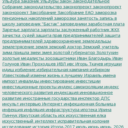
Ульдура
заказник Ульдуры
закон
Законодательное
Собрание
законодательство
законопреокт
законопроект
законороект
Заксобрание
Заксобрание ЕАО
заморозка
пенсионных накоплений
заморозки
занятость
запись в
школу
заповедник "Бастак"
заповедники
заработная плата
Заречье
зарплата
зарплаты
заслуженный работник ЖКХ
зачистка_судей
защита прав предпринимателей
защита
предпринимателей
здравоохранение
земледельцы
землетрясение
земля
земский доктор
Земский_учитель
зима пришла
змеи
змея
золотой губернатор
Золотухин
золотые медалисты
зоозащитники
Иван Благодырь
Иван
Голунов
Иван Проходцев
ИВЛ
ивс
Игорь Ткачев
игрушки
идиш
избиение
избирательная кампания
избирком
Известковый
измени жизнь к лучшему
Израиль
имена
импорт
инвалиды
инвестирование
инвестиции
инвестиционные проекты
индекс самоизоляции
индекс
человеческого развития
индексация
инновационное
развитие
иностранные государства
инспектор ДПС
инсульт
интервью
Интернет
инфекционная больница
инфекция
инфляция
инфраструктура
ипотека
Ирина
Пинчук
Иркутская область
иск
искусственная елка
искусственный_интеллект
исправительная колония
исследование
история
Итоги-2017
июль
июнь
июнь_2026