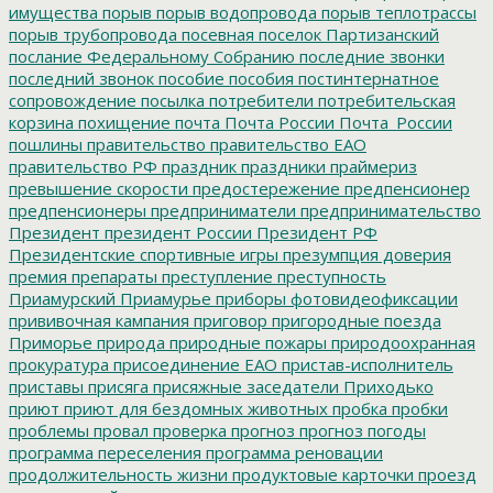
имущества
порыв
порыв водопровода
порыв теплотрассы
порыв трубопровода
посевная
поселок Партизанский
послание Федеральному Собранию
последние звонки
последний звонок
пособие
пособия
постинтернатное
сопровождение
посылка
потребители
потребительская
корзина
похищение
почта
Почта России
Почта_России
пошлины
правительство
правительство ЕАО
правительство РФ
праздник
праздники
праймериз
превышение скорости
предостережение
предпенсионер
предпенсионеры
предприниматели
предпринимательство
Президент
президент России
Президент РФ
Президентские спортивные игры
презумпция доверия
премия
препараты
преступление
преступность
Приамурский
Приамурье
приборы фотовидеофиксации
прививочная кампания
приговор
пригородные поезда
Приморье
природа
природные пожары
природоохранная
прокуратура
присоединение ЕАО
пристав-исполнитель
приставы
присяга
присяжные заседатели
Приходько
приют
приют для бездомных животных
пробка
пробки
проблемы
провал
проверка
прогноз
прогноз погоды
программа переселения
программа реновации
продолжительность жизни
продуктовые карточки
проезд