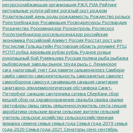
ресурсоснабжающая организация
РЖД
РИА Рейтинг
ритуальные услуги
рйтинг
рогатый скот
роддом
Родительский день
роды
рождаемость
Рождество
розыск
Ропотребнадзор
Росавиация
Росводресурсы
Росгвардия
Роскачество
Роскомнадзор
Росконтроль
Рослесхоз
Роспотребнадзор
россельхознадзор
российская
экономика
Российский Азимут
Россия
Росстат
рост цен
Ростислав Гольдштейн
Ростовская область
роуминг
РПЦ
РСПП
рубка деревьев
рубли
рубль
Рудное
ружье
рукопашный бой
Румянцева
Русская поляна
рыба
рыбалка
рыбоводные заводы
рынок труда
рысь
с. Ленинское
сага_налоговый_гнет
Сад памяти
сальмонеллез
Самбери
самбо
самогон
самодеятельность
самозанятые
самолет
самооборона
самосуд
санавиация
санация
санитария
санитарно-эпидемиологическая обстанвока
Санкт-
Петербург
санкции
сантехника
сатира
Сбербанк
сбор
вещей
сбор на здравоохранение
свадьба
свалка
свалки
светофоры
свищ
связь
священнослужитель
секта
секция
акробатики
сельские врачи
сельские жители
сельский
учитель
сельское хозяйство
сельскохозяйственная
ярмарка
семена
семья
семья года
Семья года-2019
семья
года-2020
Семья года-2021
Сенаторы
сено
сентябрь