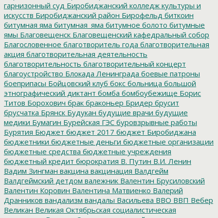
гарнизонный суд
Биробиджанский колледж культуры и
искусств
Биробиджанский район
Бирофельд
биткоин
битумная яма
битумная_яма
битумное болото
битумные
ямы
Благовещенск
Благовещенский кафедральный собор
Благословенное
благотворитель года
благотворительная
акция
благотворительная деятельность
благотворительность
благотворительный концерт
благоустройство
Блокада Ленинграда
боевые патроны
боеприпасы
Бойцовский клуб
бокс
больница
большой
этнографический диктант
бомба
бомбоубежище
Борис
Титов
Борохович
брак
браконьер
Бридер
брусит
брусчатка
Брянск
Будукан
будущие врачи
будущие
медики
Бумагин
Бурейская ГЭС
буровзрывные работы
Бурятия
Бюджет
бюджет 2017
бюджет Биробиджана
бюджетники
бюджетные деньги
бюджетные организации
бюджетные средства
бюджетные учреждения
бюджетный кредит
бюрократия
В. Путин
В.И. Ленин
Вадим Зингман
вакцина
вакцинация
Валдгейм
Валдгеймский детдом
валежник
Валентин Брусиловский
Валентин Коровин
Валентина Матвиенко
Валерий
Дранников
вандализм
вандалы
Васильева
ВВО
ВВП
Вебер
Великан
Великая Октябрьская социалистическая