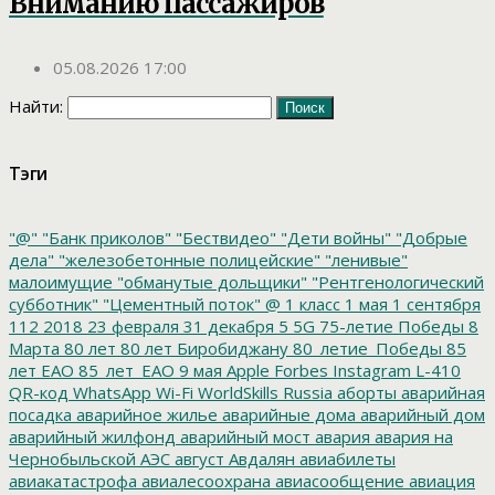
Вниманию пассажиров
05.08.2026 17:00
Найти:
Тэги
"@"
"Банк приколов"
"Бествидео"
"Дети войны"
"Добрые
дела"
"железобетонные полицейские"
"ленивые"
малоимущие
"обманутые дольщики"
"Рентгенологический
субботник"
"Цементный поток"
@
1 класс
1 мая
1 сентября
112
2018
23 февраля
31 декабря
5
5G
75-летие Победы
8
Марта
80 лет
80 лет Биробиджану
80_летие_Победы
85
лет ЕАО
85_лет_ЕАО
9 мая
Apple
Forbes
Instagram
L-410
QR-код
WhatsApp
Wi-Fi
WorldSkills Russia
аборты
аварийная
посадка
аварийное жилье
аварийные дома
аварийный дом
аварийный жилфонд
аварийный мост
авария
авария на
Чернобыльской АЭС
август
Авдалян
авиабилеты
авиакатастрофа
авиалесоохрана
авиасообщение
авиация