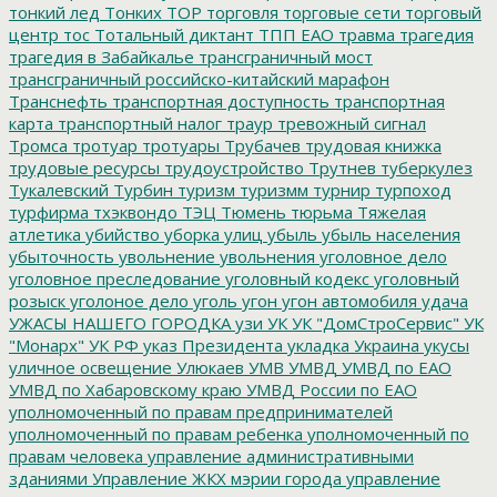
тонкий лед
Тонких
ТОР
торговля
торговые сети
торговый
центр
тос
Тотальный диктант
ТПП ЕАО
травма
трагедия
трагедия в Забайкалье
трансграничный мост
трансграничный российско-китайский марафон
Транснефть
транспортная доступность
транспортная
карта
транспортный налог
траур
тревожный сигнал
Тромса
тротуар
тротуары
Трубачев
трудовая книжка
трудовые ресурсы
трудоустройство
Трутнев
туберкулез
Тукалевский
Турбин
туризм
туризмм
турнир
турпоход
турфирма
тхэквондо
ТЭЦ
Тюмень
тюрьма
Тяжелая
атлетика
убийство
уборка улиц
убыль
убыль населения
убыточность
увольнение
увольнения
уголовное дело
уголовное преследование
уголовный кодекс
уголовный
розыск
уголоное дело
уголь
угон
угон автомобиля
удача
УЖАСЫ НАШЕГО ГОРОДКА
узи
УК
УК "ДомСтроСервис"
УК
"Монарх"
УК РФ
указ Президента
укладка
Украина
укусы
уличное освещение
Улюкаев
УМВ
УМВД
УМВД по ЕАО
УМВД по Хабаровскому краю
УМВД России по ЕАО
уполномоченный по правам предпринимателей
уполномоченный по правам ребенка
уполномоченный по
правам человека
управление административными
зданиями
Управление ЖКХ мэрии города
управление