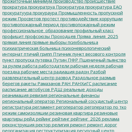
прожиточный минимум
производство
происшествие
прократура
прокуратруа
Прокуратура
прокуратура ЕАО
прокуратуура
прокураура
Промышленность
пропускной
режим
Просветов
протест
противодействие коррупции
противопожарный период
противопожарный режим
профессиональное_образование
профильный класс
профицит
профсоюзы
Проходцев
Пряма_линия_2025
прямая линия
прямые выборы
психбольница
психиатрическая больница
психоневрологический
интернат
птичий грипп
Птичник
пункт весового контроля
пункт пропуска
путевка
Путин
ПФР
Пшеничный
пьянство
за рулем
работа
работодатели
рабочая неделя
рабочая
поездка
рабочие места
радиация
радон
Разбой
развлекательный центр
развод
Раздольное
размыв
берегов
ракеты
Рамазанов
РАН
РАНХиГС
расписание
расписание автобусов
РДШ
реальные доходы
реанимация
ревизия
региональные финансы
региональный оператор
Региональный сосудистый центр
регистратура
регламент
регоператор
регоператор по тко
режим самоизоляции
резиновая квартира
резиновые
квартиры
рейд
рейинг
рейтинг
рейтинг_2026
реклама
реконструкция
ректор
религия
ремонт
ремонт дорог
реорганизация
реструктуризация
ресурсный центр