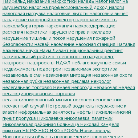
Найфельд
наказание
накркотики
наледь
налог
налог на
имущество
налог на профессиональный доход
налоги
налоговая нагрузка
налоговые_льготы
налоговый вычет
нападение
напорный коллектор
наркозависимость
нарколаборатория
наркомания
наркосодержащие
растения
наркотики
нарушение прав инвалидов
нарушение тишины и покоя
нарушения пожарной
безопасности
насвай
население
насосная станция
Наталья
Баженова
наука
Наум Ливант
национальный рейтинг
национальный рейтинг тревожности
наципроект
нацпроект
нацпроекты
НДФЛ
неблагополучные семьи
недвижимость
недострои
независимая экспертиза
независимые сми
незаконная миграция
незаконная охота
незаконная рубка
незаконная_реклама
некролог
нелегальная торговля
Немаев
непогода
нерабочая неделя
несанкционированная_торговля
несанкционированный_митинг
несовершеннолетние
несчастный случай
Нетрезвый водитель
неуважение к
власти
неформальная занятость
нефть
Нижнеленинский
пункт пропуска
Николаевка
николаевка_памятник
Николаевская районная больница
Николай Канделя
никотин
НК РФ
НКО
НКО «РОКР»
Новая звезда
Новгородская область
нововвведение
нововведение