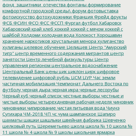
фонд_защитники_отечества
фонтаны
формирование
комфортной городской среды\
форум
фотовыставка
фотоискусство
фотохудожники
Франция
Фрейд
фрукты
ФСБ
ФСИН
ФСО
ФСС
ФССП
Фургал
футбол
Хабаровск
Хабаровский край
хлеб
хоккей
хоккей с мячом
хоккей с
шайбой
Холдоми
холодная вода
Холокост
Хорошавин
хранение наркотиков
хрустальная менора
хулиганство
хулиганы
целевое обучение
Целищев
Центр "Амурский
тигр"
центр временного содержания мигрантов
центр
занятости
Центр лечебной физкультуры
Центр
управления регионом
центральное водоснабжение
Центральный Банк
цены
цик
циклон
цирк
цифровое
телевидение
цифровой рубль
ЦСМ
ЦУР
Час земли
частичная мобилизация
Чемпионат Дальнего Востока по
футболу
черная дыра
черная икра
черные лесорубы
Черный куб
черный список
честные выборы
честные и
чистые выборы
четырехдневная рабочая неделя
чиновник
чиновники
чипирование
чистая питьевая вода
Чиунэ
Сугихара
ЧМ-2018
ЧП
чс
чума
шампанское
Шапиро
шахматы
шашки
шашлыки
швейная фабрика
Шевченко
шелковый путь
Шереметьево
школа
школа № 10
школа №
11
школа № 4
школа № 9
школы
школьная ярмарка