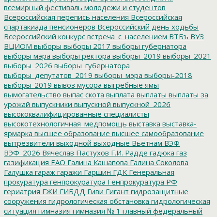
всемирный фестиваль молодежи и студентов
Всероссийская перепись населения
Всероссийская
спартакиада пенсионеров
Всероссийский день ходьбы
Всероссийский конкурс
встреча_с_населением
ВТБъ
ВУЗ
ВЦИОМ
выборы
выборы 2017
выборы губернатора
выборы мэра
выборы ректора
выборы_2019
выборы_2021
выборы_2026
выборы_губернатора
выборы_депутатов_2019
выборы_мэра
выборы-2018
выборы-2019
вывоз мусора
выгребные ямы
вымогательство
выпас скота
выплата
выплаты
выплаты за
урожай
выпускники
выпускной
выпускной_2026
высококвалифицированные специалисты
высокотехнологичная_медпомощь
выставка
выставка-
ярмарка
высшее образование
высшее самообразование
вытрезвители
выходной
выходные
Вьетнам
ВЭФ
ВЭФ_2026
Вячеслав Пастухов
Г.И. Радде
гадюка
газ
газификация ЕАО
Галина Кашапова
Галина Соколова
Галушка
гараж
гаражи
Гаршин
ГДК
Генеральная
прокуратура
генпрокуратура
Генпрокуратура РФ
гериатрия
ГЖИ
ГИБДД
Гиви
Гигант
гидрозащитные
сооружения
гидрологическая обстановка
гидрологическая
ситуация
гимназия
гимназия № 1
главный федеральный