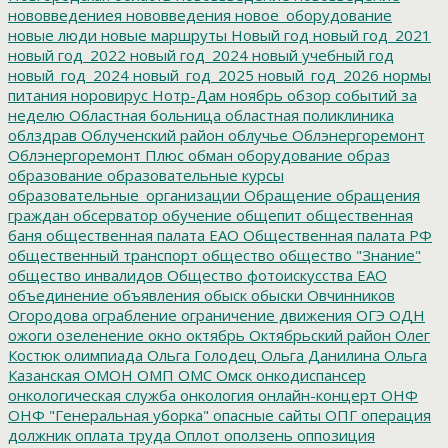
нововведениея
нововведения
новое_оборудование
новые люди
новые маршруты
Новый год
новый год_2021
новый год_2022
новый год_2024
новый учебный год
новый_год_2024
новый_год_2025
новый_год_2026
нормы
питания
норовирус
Нотр-Дам
ноябрь
обзор событий за
неделю
Областная больница
областная поликлиника
облздрав
Облученский район
облучье
Облэнергоремонт
Облэнергоремонт Плюс
обман
оборудование
образ
образование
образовательные курсы
образовательные_организации
Обращение
обращения
граждан
обсерватор
обучение
общепит
общественная
баня
общественная палата ЕАО
Общественная палата РФ
общественный транспорт
общество
общество "Знание"
общество инвалидов
Общество фотоискусства ЕАО
объединение
объявления
обыск
обыски
Овчинников
Огородова
ограбление
ограничение движения
ОГЭ
ОДН
ожоги
озеленение
окно
октябрь
Октябрьский район
Олег
Костюк
олимпиада
Ольга Голодец
Ольга Данилина
Ольга
Казанская
ОМОН
ОМП
ОМС
Омск
онкодиспансер
онкологическая служба
онкология
онлайн-концерт
ОНФ
ОНФ "Генеральная уборка"
опасные сайты
ОПГ
операция
должник
оплата труда
Оплот
оползень
оппозиция