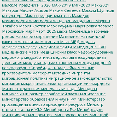
майские_праздники_2026
МАК-2019
Мак-2020
Мак-2021
Макаров
Максим Акимов
Максим Семенов
Максим Шупиков
макулатура
Мама-предприниматель
Мамедов
маммография
мамография
мандарин
мандарины
Марвин
Токайер
Мария Костюк
Марк Кауфман
маркировка товаров
Марковский
март
март_2026
маска
Масленица
масочный
режим
массовое сокращение
Матвиенко
материнский
капитал
маткапитал
Махинько
Маяк
МВД
медаль
Медведев
медведь
медики
Медицина
медицина_ЕАО
медицинские маски
медицинский класс
медоборудование
медосмотр
медработники
медсестры
международная
делегация
международные отношения
международный
полумарафон «Биробиджан-Валдгейм»
местные
производители
метеорит
методика
мигранты
миграционная политика
миграционное законодательство
миграция
микрофинансовые_организации
миллиардеры
Минвостокразвития
минеральная вода
Минздрав
минимальный размер заработной платы
минирование
министерство образования и науки РФ
Министерство
просвещения
министр природных ресурсов
Министр
строительства и ЖКХ
Минобороны РФ
Минобрнауки
Минприроды
минпромторг
Минпросвещения
Минстрой