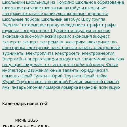
школьники
школьница из Томсино
школьное образование
школьное питание
школьные автобусы
школьные
завтраки
школьные каникулы
школьные перевозки
школьные поборы
школьный автобус
Шоу группа
"Феникс"
штормовое предупреждение
штраф
штрафы
шумные соседи
щенок
Щукинка
эвакуация
экология
экономика
экономический кризис
экономия
экофест
эксперты
экспорт
экстремизм
электрика
электричество
электричка
электрички
электронная запись
электронные
турникеты
электроплита
электросети
электроэнергия
Энергосбыт
энерготарифы
энкаунтер
эпидемиологическая
ситуация
эпидемия
это_интересно
юбилей
юмор
Юные
инспекторы движения
юные таланты
юридическая
помощь
Юрий Гулягин
Юрий Трутнев
Юрий Чайка
Юрий_Трутнев
явка с повинной
Якунин
ямочный ремонт
ямы
январь
Япония
ярмарка
ярмарка вакансий
ясли
ящур
Календарь новостей
Июнь 2026
Пн
Вт
Ср
Чт
Пт
Сб
Вс