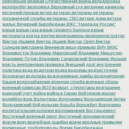
революция
Великая Отечественная война
велодорожка
велопробег
велосипед
Верховный суд
весенние каникулы
весенний призыв
ветер
ветеран
ветераны
ветераны
пограничной службы
ветераны_СВО
ветхие дома
ветхое
жилье
Вечерний Биробиджан
ВЖС "Надежда России"
взрыв
взрыв газа
взрыв газового баллона
взрыв
метеорита
взятка
взятки
видеокамеры
видеорегистратор
Виктор Ишавев
Виктор Ишаев
Виктор Орёл
Виктор
Солнцев
викторина
Винников
вице-премьер
ВИЧ
ВККС
Владивосток
Владимир Марковский
Владимир Мишустин
Владимир Путин
Владимир Сахаровский
Владимир Якушев
власть
внеплановая проверка
Внешний долг
внутренняя
политика
вода
водители
водка
водоемы
водоисточник
Водоканал
водолазы
водоналивные дамбы
водонапорная
башня
водоснабжение
военная служба
военные сборы
военный комиссар
ВОЗ
возврат_стеклотары
возгорание
воинский учет
война
война в Сирии
Войтенков
вокзал
волейбол
волк
Волонтеры
Волочаевка
Волочаевская битва
Волочаевский бой
вольная борьба
Ворожбит
Воропаева
воспитательная колония
воспоминания
Востокцемент
Восточный военный округ
Восточный экономический
форум
врач
врачебные ошибки
врачи
вредные привычки
временные трубопроводы
Время Биробиджана