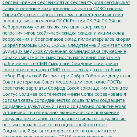
Сергей Ерёмин
Сергей Солтус
Сергей Фургал
сертификат
сибиреязвенные захоронения
сигареты
СИЗО
сирена
Сирия
Сироткин
сироты
система оповещения
система
оповещения населения
СК
СК России
СК РФ
СК РФ по
Хабаровскому краю
сказка
скандал
сквер
сквер
пограничников
скейт-парк
скидка
скидки и акции
склад
вооружения и боеприпасов
склад пиломатериалов
скорая
Скорая помощь
СКУД
СКУДы
Следственный комитет
Слет
будущих медиков
служебная командировка
служебные
собаки
смертность
смертность населения
смерть на
рабочем месте
СМИ
Смидович
Смидовичский район
смотровая площадка
СМП
снег
снегопад
снюс
собаки
собор Парижской Богоматери
Собра
Собрание депутатов
Совет ветеранов
Совет Федерации
советские ГОСТы
советские зарплаты
Совфед
Сокол
сокращения
Солнцев
Солтус
Солцнев
соотечественники
Сопка
соревнования
сотовая связь
сотрудничество
соцвыплаты
соцзащита
социально-культурный центр
социально-политическая
устойчивость
социально-экономическое положение
социальное питание
социальные выплаты
социальные
пенсии
социальные сети
социальный контракт
Социальный фонд
соцопрос
соцсети
соя
спасатели
спасение
спецтранспорт
СПИД
спорт
спортивная