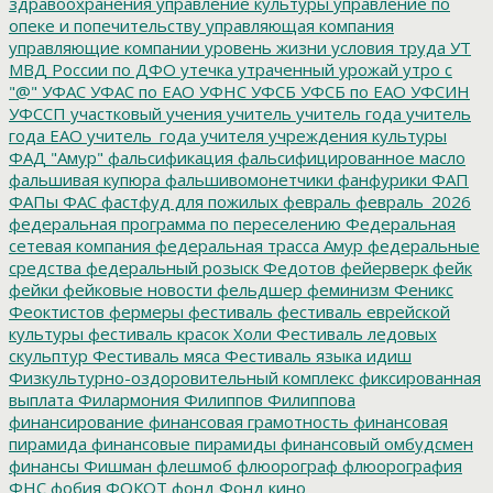
здравоохранения
управление культуры
управление по
опеке и попечительству
управляющая компания
управляющие компании
уровень жизни
условия труда
УТ
МВД России по ДФО
утечка
утраченный урожай
утро с
"@"
УФАС
УФАС по ЕАО
УФНС
УФСБ
УФСБ по ЕАО
УФСИН
УФССП
участковый
учения
учитель
учитель года
учитель
года ЕАО
учитель_года
учителя
учреждения культуры
ФАД "Амур"
фальсификация
фальсифицированное масло
фальшивая купюра
фальшивомонетчики
фанфурики
ФАП
ФАПы
ФАС
фастфуд для пожилых
февраль
февраль_2026
федеральная программа по переселению
Федеральная
сетевая компания
федеральная трасса Амур
федеральные
средства
федеральный розыск
Федотов
фейерверк
фейк
фейки
фейковые новости
фельдшер
феминизм
Феникс
Феоктистов
фермеры
фестиваль
фестиваль еврейской
культуры
фестиваль красок Холи
Фестиваль ледовых
скульптур
Фестиваль мяса
Фестиваль языка идиш
Физкультурно-оздоровительный комплекс
фиксированная
выплата
Филармония
Филиппов
Филиппова
финансирование
финансовая грамотность
финансовая
пирамида
финансовые пирамиды
финансовый омбудсмен
финансы
Фишман
флешмоб
флюорограф
флюорография
ФНС
фобия
ФОКОТ
фонд
Фонд кино