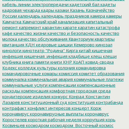
кабель линии электропередачи
кадетский бал
кадеты
кадровая чехарда
кадры
казаки
Казань
Казначейство
России
календарь
календарь праздников
камера
камеры
Камчатка
Камчатский край
канализация
капитальный
ремонт
капремонт
карантин
карате
каратин
катастрофа
кафе
качество жизни
качество и безопасность
качество
молока
качество обслуживания
Кванториум
квартиры
квитанция
КДН
кедровые шишки
Кемерово
кинозал
кинологи
кинотеатр "Родина"
Кирга
китай
кишечная
инфекция
кишечная_инфекция
кладбище
клещ
клещи
клубника
книга памяти
книги
КНР
КоАП
ковид-сводка
Кодекс
колледж культуры
колония
командировка
командировочные
комары
комиссия
комитет образования
коммуналка
коммунальная авария
коммунальные платежи
коммунальные услуги
компенсации
компенсационные
расходы
компенсация
комфортная городская среда
кондитерские изделия
конкурс
Конрад
Константин
Лазарев
конституционный суд
конституция
контрабанда
контрафакт
конфликт интересов
концерт
Корж
коронавирус
коронавирусные выплаты
коронаврус
Коростелев
короткая рабочая неделя
коррупция
корь
Косвинцев
космодром
космодром_Восточный
космос