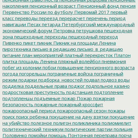
накопления
пенсионный возраст
Пенсионный фонд
пенсия
Первенство России по футболу
Первомай 2017
первый
класс
переводы
переезд
перерасчет
перечень
период
навигации
Песах
петарда
Петербургский международный
экономический форум
Петровка
петрушкова
пешеходная
зона
пешеходные переходы
пешеходный переход
Пивенко
пикет
пикник
Пикник на площади Ленина
пиротехника
письмо в редакцию
письмо_в_редакцию
питание
план мероприятий
платный перекресток
Платон
плитка
площадь Ленина
пляжный волейбол
пневмония
побег из колонии
побои
повышение пенсионного возраста
погода
погорельцы
пограничные войска
пограничный
режим
подарки
подборка_новостей
подвал
подвоз воды
подделка
поддельные права
поджог
подпольное казино
подростковая преступность
подстанция
подтопление
подтопленцы
подъемные
пожар
Пожар
пожарная
безопасность
пожарные
пожарный кроссфит
пожароопасный период
пожароопасный сезон
пожары
поиск
поиск ребенка
покушение на дачу взятки
покушение
на убийство
полезное
полигон
поликлиника
полиомиелит
политехнический техникум
политические партии
полиция
Половинко
помойки
помощь
Понтонная переправа
порча