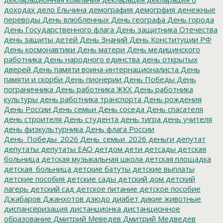
доходах
дело Ельчина
демография
демогрфия
денежные
переводы
День влюбленных
День географа
День города
День Государственного флага
День защитника Отечества
день защиты детей
День Знаний
День Конституции РФ
День космонавтики
День матери
День медицинского
работника
День народного единства
день открытых
дверей
День памяти воина-интернационалиста
День
памяти и скорби
День пионерии
День Победы
День
пограничника
День работника ЖКХ
День работника
культуры
день работника транспорта
День рождения
День России
День семьи
День соседа
День спасателя
день строителя
День студента
день тигра
день учителя
день физкультурника
День флага России
День_Победы_2026
День_семьи_2026
деньги
депутат
депутаты
депутаты ЕАО
детдом
дети
детсады
детская
больница
детская музыкальная школа
детская площадка
детская_больница
детские батуты
детские выплаты
детские пособия
детские сады
детский дом
детский
лагерь
детский сад
детское питание
детское пособие
Джабаров
Джанхотов
дзюдо
диабет
дикие животные
диспансеризация
дистанционка
дистанционное
образование
Дмитрий Меведев
Дмитрий Медведев