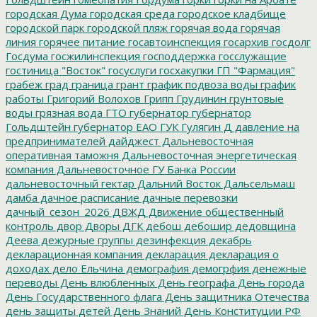
городская Дума
городская среда
городское кладбище
городской парк
городской пляж
горячая вода
горячая
линия
горячее питание
госавтоинспекция
госархив
госдолг
Госдума
госжилинспекция
господдержка
госслужащие
гостиница "Восток"
госуслуги
госхакупки
ГП "Фармация"
грабеж
град
граница
грант
график подвоза воды
график
работы
Григорий Волохов
Грипп
Грудинин
грунтовые
воды
грязная вода
ГТО
губернатор
губернатор
Гольдштейн
губернатор ЕАО
ГУК
Гулягин
Д
давление на
предпринимателей
дайджест
Дальневосточная
оперативная таможня
Дальневосточная энергетическая
компания
Дальневосточное ГУ Банка России
дальневосточный гектар
Дальний Восток
Дальсельмаш
дамба
дачное расписание
дачные перевозки
дачный_сезон_2026
ДВЖД
Движение общественный
контроль
двор
Дворы
ДГК
дебош
дебошир
дедовщина
Деева
дежурные группы
дезинфекция
декабрь
декларационная компания
декларация
декларация о
доходах
дело Ельчина
демография
демогрфия
денежные
переводы
День влюбленных
День географа
День города
День Государственного флага
День защитника Отечества
день защиты детей
День Знаний
День Конституции РФ