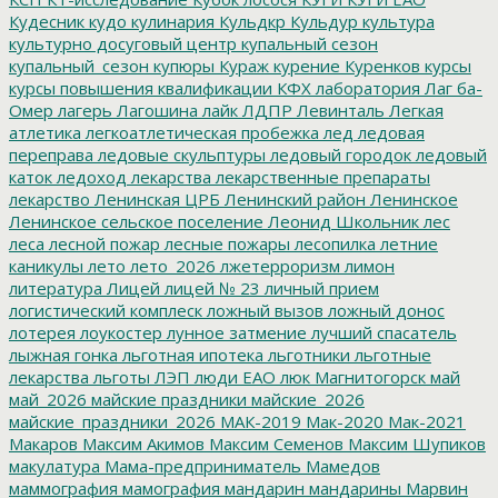
Кудесник
кудо
кулинария
Кульдкр
Кульдур
культура
культурно досуговый центр
купальный сезон
купальный_сезон
купюры
Кураж
курение
Куренков
курсы
курсы повышения квалификации
КФХ
лаборатория
Лаг ба-
Омер
лагерь
Лагошина
лайк
ЛДПР
Левинталь
Легкая
атлетика
легкоатлетическая пробежка
лед
ледовая
переправа
ледовые скульптуры
ледовый городок
ледовый
каток
ледоход
лекарства
лекарственные препараты
лекарство
Ленинская ЦРБ
Ленинский район
Ленинское
Ленинское сельское поселение
Леонид Школьник
лес
леса
лесной пожар
лесные пожары
лесопилка
летние
каникулы
лето
лето_2026
лжетерроризм
лимон
литература
Лицей
лицей № 23
личный прием
логистический комплеск
ложный вызов
ложный донос
лотерея
лоукостер
лунное затмение
лучший спасатель
лыжная гонка
льготная ипотека
льготники
льготные
лекарства
льготы
ЛЭП
люди ЕАО
люк
Магнитогорск
май
май_2026
майские праздники
майские_2026
майские_праздники_2026
МАК-2019
Мак-2020
Мак-2021
Макаров
Максим Акимов
Максим Семенов
Максим Шупиков
макулатура
Мама-предприниматель
Мамедов
маммография
мамография
мандарин
мандарины
Марвин