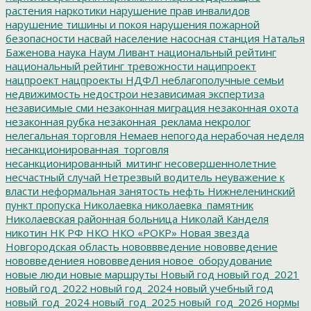
растения
наркотики
нарушение прав инвалидов
нарушение тишины и покоя
нарушения пожарной
безопасности
насвай
население
насосная станция
Наталья
Баженова
наука
Наум Ливант
национальный рейтинг
национальный рейтинг тревожности
наципроект
нацпроект
нацпроекты
НДФЛ
неблагополучные семьи
недвижимость
недострои
независимая экспертиза
независимые сми
незаконная миграция
незаконная охота
незаконная рубка
незаконная_реклама
некролог
нелегальная торговля
Немаев
непогода
нерабочая неделя
несанкционированная_торговля
несанкционированный_митинг
несовершеннолетние
несчастный случай
Нетрезвый водитель
неуважение к
власти
неформальная занятость
нефть
Нижнеленинский
пункт пропуска
Николаевка
николаевка_памятник
Николаевская районная больница
Николай Канделя
никотин
НК РФ
НКО
НКО «РОКР»
Новая звезда
Новгородская область
нововвведение
нововведение
нововведениея
нововведения
новое_оборудование
новые люди
новые маршруты
Новый год
новый год_2021
новый год_2022
новый год_2024
новый учебный год
новый_год_2024
новый_год_2025
новый_год_2026
нормы