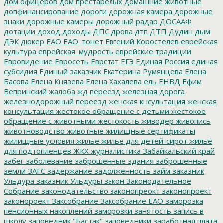
дом офицеров
дом престарелых
домашние животные
допфинансирование
дороги
дорожная камера
дорожные
знаки
дорожные камеры
дорожный радар
ДОСААФ
дотации
доход
доходы
ДПС
дрова
дтп
ДТП
Дудин
дым
ДЭК
дюкер
ЕАО
ЕАО_тонет
Евгений Коростелев
еврейская
культура
еврейская_мудрость
еврейские традиции
Евровидение
Евросеть
Еврстат
ЕГЭ
Единая Россия
единая
субсидия
Единый заказчик
Екатерина Румянцева
Елена
Басова
Елена Князева
Елена Хахалева
ель
ЕНВД
Ефим
Вепринский
жалоба
жд переезд
железная дорога
железнодорожный переезд
женская кнсультация
женская
консультация
жестокое обращение с детьми
жестокое
обращение с животными
жестокость
живодер
живопись
животноводство
животные
жилищные сертификаты
жилищные условия
жилье
жилье для детей-сирот
жильё
для подтопленцев
ЖКХ
журналистика
Забайкальский край
забег
заболевание
заброшенные здания
заброшенные
земли
ЗАГС
задержание
задолженность
займ
заказник
Ульдура
заказник Ульдуры
закон
Законодательное
Собрание
законодательство
законопреокт
законопроект
законороект
Заксобрание
Заксобрание ЕАО
заморозка
пенсионных накоплений
заморозки
занятость
запись в
школу
заповедник "Бастак"
заповедники
заработная плата