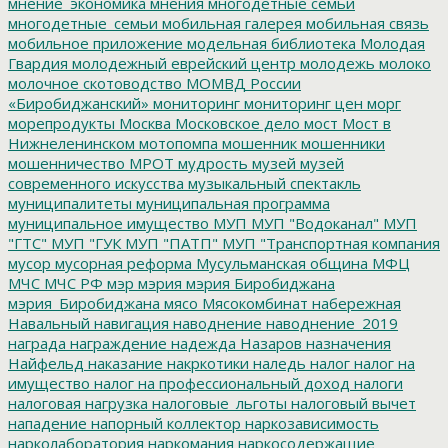
мнение_экономика
мнения
многодетные семьи
многодетные_семьи
мобильная галерея
мобильная связь
мобильное приложение
модельная библиотека
Молодая
Гвардия
молодежный еврейский центр
молодежь
молоко
молочное скотоводство
МОМВД России
«Биробиджанский»
мониторинг
мониторинг цен
морг
морепродукты
Москва
Московское дело
мост
Мост в
Нижнеленинском
мотопомпа
мошенник
мошенники
мошенничество
МРОТ
мудрость
музей
музей
современного искусства
музыкальный спектакль
муниципалитеты
муниципальная программа
муниципальное имущество
МУП
МУП "Водоканал"
МУП
"ГТС"
МУП "ГУК
МУП "ПАТП"
МУП "Транспортная компания
мусор
мусорная реформа
Мусульманская община
МФЦ
МЧС
МЧС РФ
мэр
мэрия
мэрия Биробиджана
мэрия_Биробиджана
мясо
Мясокомбинат
набережная
Навальный
навигация
наводнение
наводнение_2019
награда
награждение
надежда
Назаров
назначения
Найфельд
наказание
накркотики
наледь
налог
налог на
имущество
налог на профессиональный доход
налоги
налоговая нагрузка
налоговые_льготы
налоговый вычет
нападение
напорный коллектор
наркозависимость
нарколаборатория
наркомания
наркосодержащие