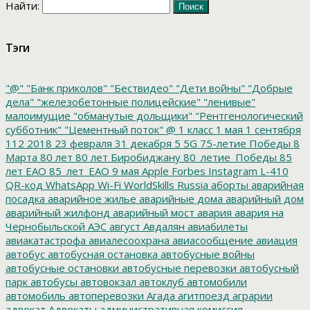
Найти:
Тэги
"@"
"Банк приколов"
"Бествидео"
"Дети войны"
"Добрые
дела"
"железобетонные полицейские"
"ленивые"
малоимущие
"обманутые дольщики"
"Рентгенологический
субботник"
"Цементный поток"
@
1 класс
1 мая
1 сентября
112
2018
23 февраля
31 декабря
5
5G
75-летие Победы
8
Марта
80 лет
80 лет Биробиджану
80_летие_Победы
85
лет ЕАО
85_лет_ЕАО
9 мая
Apple
Forbes
Instagram
L-410
QR-код
WhatsApp
Wi-Fi
WorldSkills Russia
аборты
аварийная
посадка
аварийное жилье
аварийные дома
аварийный дом
аварийный жилфонд
аварийный мост
авария
авария на
Чернобыльской АЭС
август
Авдалян
авиабилеты
авиакатастрофа
авиалесоохрана
авиасообщение
авиация
автобус
автобусная остановка
автобусные войны
автобусные остановки
автобусные перевозки
автобусный
парк
автобусы
автовокзал
автоклуб
автомобили
автомобиль
автоперевозки
Агада
агитпоезд
аграрии
адвокат
Адвокаты
административная комиссия