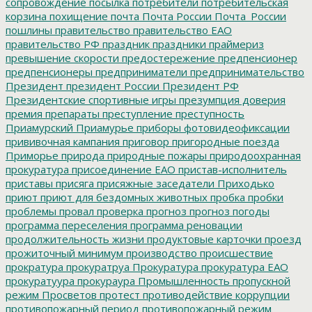
сопровождение
посылка
потребители
потребительская
корзина
похищение
почта
Почта России
Почта_России
пошлины
правительство
правительство ЕАО
правительство РФ
праздник
праздники
праймериз
превышение скорости
предостережение
предпенсионер
предпенсионеры
предприниматели
предпринимательство
Президент
президент России
Президент РФ
Президентские спортивные игры
презумпция доверия
премия
препараты
преступление
преступность
Приамурский
Приамурье
приборы фотовидеофиксации
прививочная кампания
приговор
пригородные поезда
Приморье
природа
природные пожары
природоохранная
прокуратура
присоединение ЕАО
пристав-исполнитель
приставы
присяга
присяжные заседатели
Приходько
приют
приют для бездомных животных
пробка
пробки
проблемы
провал
проверка
прогноз
прогноз погоды
программа переселения
программа реновации
продолжительность жизни
продуктовые карточки
проезд
прожиточный минимум
производство
происшествие
прократура
прокуратруа
Прокуратура
прокуратура ЕАО
прокуратуура
прокураура
Промышленность
пропускной
режим
Просветов
протест
противодействие коррупции
противопожарный период
противопожарный режим