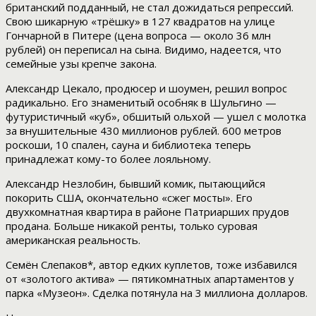
британский подданный, не стал дожидаться репрессий.
Свою шикарную «трёшку» в 127 квадратов на улице
Гончарной в Питере (цена вопроса — около 36 млн
рублей) он переписал на сына. Видимо, надеется, что
семейные узы крепче закона.
Александр Цекало, продюсер и шоумен, решил вопрос
радикально. Его знаменитый особняк в Шульгино —
футуристичный «куб», обшитый ольхой — ушел с молотка
за внушительные 430 миллионов рублей. 600 метров
роскоши, 10 спален, сауна и библиотека теперь
принадлежат кому-то более лояльному.
Александр Незлобин, бывший комик, пытающийся
покорить США, окончательно «сжег мосты». Его
двухкомнатная квартира в районе Патриарших прудов
продана. Больше никакой ренты, только суровая
американская реальность.
Семён Слепаков*, автор едких куплетов, тоже избавился
от «золотого актива» — пятикомнатных апартаментов у
парка «Музеон». Сделка потянула на 3 миллиона долларов.