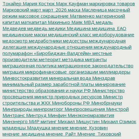
Токайер
Мария Костюк
Марк Кауфман
маркировка товаров
Марковский
март
март_2026
маска
Масленица
масочный
режим
массовое сокращение
Матвиенко
материнский
капитал
маткапитал
Махинько
Маяк
МВД
медаль
Медведев
медведь
медики
Медицина
медицина_ЕАО
медицинские маски
медицинский класс
медоборудование
медосмотр
медработники
медсестры
международная
делегация
международные отношения
международный
полумарафон «Биробиджан-Валдгейм»
местные
производители
метеорит
методика
мигранты
миграционная политика
миграционное законодательство
миграция
микрофинансовые_организации
миллиардеры
Минвостокразвития
минеральная вода
Минздрав
минимальный размер заработной платы
минирование
министерство образования и науки РФ
Министерство
просвещения
министр природных ресурсов
Министр
строительства и ЖКХ
Минобороны РФ
Минобрнауки
Минприроды
минпромторг
Минпросвещения
Минстрой
Минтранс
Минтруд
Минфин
Минэкономразвития
Минэнерго
МИР
митинг
Михаил Мишустин
Михаил Озимок
младенцы
Младушка
мнение
мнение_Кузовин
мнение_медицина
мнение_Райт
Мнение_Тиховский