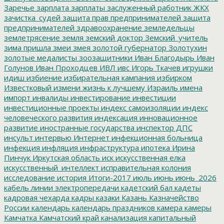
Заречье
зарплата
зарплаты
заслуженный работник ЖКХ
зачистка_судей
защита прав предпринимателей
защита
предпринимателей
здравоохранение
земледельцы
землетрясение
земля
земский доктор
Земский_учитель
зима пришла
змеи
змея
золотой губернатор
Золотухин
золотые медалисты
зоозащитники
Иван Благодырь
Иван
Голунов
Иван Проходцев
ИВЛ
ивс
Игорь Ткачев
игрушки
идиш
избиение
избирательная кампания
избирком
Известковый
измени жизнь к лучшему
Израиль
имена
импорт
инвалиды
инвестирование
инвестиции
инвестиционные проекты
индекс самоизоляции
индекс
человеческого развития
индексация
инновационное
развитие
иностранные государства
инспектор ДПС
инсульт
интервью
Интернет
инфекционная больница
инфекция
инфляция
инфраструктура
ипотека
Ирина
Пинчук
Иркутская область
иск
искусственная елка
искусственный_интеллект
исправительная колония
исследование
история
Итоги-2017
июль
июнь
июнь_2026
кабель линии электропередачи
кадетский бал
кадеты
кадровая чехарда
кадры
казаки
Казань
Казначейство
России
календарь
календарь праздников
камера
камеры
Камчатка
Камчатский край
канализация
капитальный