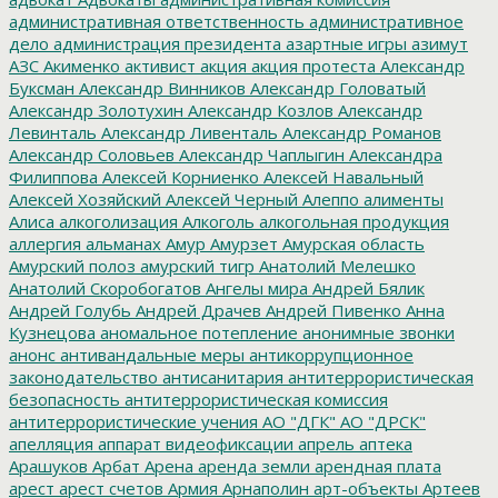
административная ответственность
административное
дело
администрация президента
азартные игры
азимут
АЗС
Акименко
активист
акция
акция протеста
Александр
Буксман
Александр Винников
Александр Головатый
Александр Золотухин
Александр Козлов
Александр
Левинталь
Александр Ливенталь
Александр Романов
Александр Соловьев
Александр Чаплыгин
Александра
Филиппова
Алексей Корниенко
Алексей Навальный
Алексей Хозяйский
Алексей Черный
Алеппо
алименты
Алиса
алкоголизация
Алкоголь
алкогольная продукция
аллергия
альманах
Амур
Амурзет
Амурская область
Амурский полоз
амурский тигр
Анатолий Мелешко
Анатолий Скоробогатов
Ангелы мира
Андрей Бялик
Андрей Голубь
Андрей Драчев
Андрей Пивенко
Анна
Кузнецова
аномальное потепление
анонимные звонки
анонс
антивандальные меры
антикоррупционное
законодательство
антисанитария
антитеррористическая
безопасность
антитеррористическая комиссия
антитеррористические учения
АО "ДГК"
АО "ДРСК"
апелляция
аппарат видеофиксации
апрель
аптека
Арашуков
Арбат
Арена
аренда земли
арендная плата
арест
арест счетов
Армия
Арнаполин
арт-объекты
Артеев