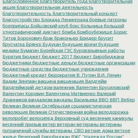
Благословенное
благотворитель года
благотворительная
акция
благотворительная деятельность
благотворительность
благотворительный концерт
благоустройство
Блокада Ленинграда
боевые патроны
боеприпасы
Бойцовский клуб
бокс
больница
большой
этнографический диктант
бомба
бомбоубежище
Борис
Титов
Борохович
брак
браконьер
Бридер
брусит
брусчатка
Брянск
Будукан
будущие врачи
будущие
медики
Бумагин
Бурейская ГЭС
буровзрывные работы
Бурятия
Бюджет
бюджет 2017
бюджет Биробиджана
бюджетники
бюджетные деньги
бюджетные организации
бюджетные средства
бюджетные учреждения
бюджетный кредит
бюрократия
В. Путин
В.И. Ленин
Вадим Зингман
вакцина
вакцинация
Валдгейм
Валдгеймский детдом
валежник
Валентин Брусиловский
Валентин Коровин
Валентина Матвиенко
Валерий
Дранников
вандализм
вандалы
Васильева
ВВО
ВВП
Вебер
Великан
Великая Октябрьская социалистическая
революция
Великая Отечественная война
велодорожка
велопробег
велосипед
Верховный суд
весенние каникулы
весенний призыв
ветер
ветеран
ветераны
ветераны
пограничной службы
ветераны_СВО
ветхие дома
ветхое
жилье
Вечерний Биробиджан
ВЖС "Надежда России"