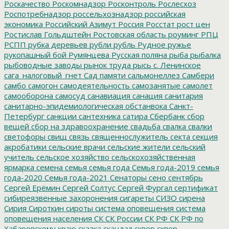
Роскачество
Роскомнадзор
Росконтроль
Рослесхоз
Роспотребнадзор
россельхознадзор
российская
экономика
Российский Азимут
Россия
Росстат
рост цен
Ростислав Гольдштейн
Ростовская область
роуминг
РПЦ
РСПП
рубка деревьев
рубли
рубль
Рудное
ружье
рукопашный бой
Румянцева
Русская поляна
рыба
рыбалка
рыбоводные заводы
рынок труда
рысь
с. Ленинское
сага_налоговый_гнет
Сад памяти
сальмонеллез
Самбери
самбо
самогон
самодеятельность
самозанятые
самолет
самооборона
самосуд
санавиация
санация
санитария
санитарно-эпидемиологическая обстанвока
Санкт-
Петербург
санкции
сантехника
сатира
Сбербанк
сбор
вещей
сбор на здравоохранение
свадьба
свалка
свалки
светофоры
свищ
связь
священнослужитель
секта
секция
акробатики
сельские врачи
сельские жители
сельский
учитель
сельское хозяйство
сельскохозяйственная
ярмарка
семена
семья
семья года
Семья года-2019
семья
года-2020
Семья года-2021
Сенаторы
сено
сентябрь
Сергей Ерёмин
Сергей Солтус
Сергей Фургал
сертификат
сибиреязвенные захоронения
сигареты
СИЗО
сирена
Сирия
Сироткин
сироты
система оповещения
система
оповещения населения
СК
СК России
СК РФ
СК РФ по
Хабаровскому краю
сказка
скандал
сквер
сквер