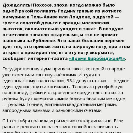
Дождались! Похоже, эпоха, когда можно было
одной рукой поливать Родину грязью из уютного
лимузина в Тель-Авиве или Лондоне, а другой —
грести лопатой деньги с аренды московских
высоток, окончательно уходит в закат. В воздухе
отчетливо запахло «жареным», и это не аромат
шашлыка на Рублевке. Это запах больших перемен
для тех, кто привык жить на широкую ногу, при этом
открыто презирая тех, кто эту ногу «кормит»,
сообщает интернет-газета
«Время Биробиджан@»
.
Государственная дума приняла закон, который в народе
уже окрестили «антипугачёвским». И, судя по
единогласному голосованию, 384 депутата «за» — редкое
единодушие, шутки кончились. Теперь за русофобскую
пропаганду, фейки и откровенное вредительство из-за
рубежа будут «лечить» самым больно бьющим методом
— рублём. Точнее, элитными квадратными метрами,
загородными замками и банковскими счетами.
С 1 сентября правила игры меняются кардинально. Если
раньше релокант-иноагент мог спокойно записывать
оскорбительные ролики, сидя на вилле у океана, и при