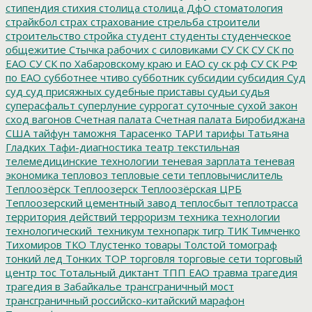
стипендия
стихия
столица
столица ДфО
стоматология
страйкбол
страх
страхование
стрельба
строители
строительство
стройка
студент
студенты
студенческое
общежитие
Стычка рабочих с силовиками
СУ СК
СУ СК по
ЕАО
СУ СК по Хабаровскому краю и ЕАО
су ск рф
СУ СК РФ
по ЕАО
субботнее чтиво
субботник
субсидии
субсидия
Суд
суд
суд присяжных
судебные приставы
судьи
судья
суперасфальт
суперлуние
суррогат
суточные
сухой закон
сход вагонов
Счетная палата
Счетная палата Биробиджана
США
тайфун
таможня
Тарасенко
ТАРИ
тарифы
Татьяна
Гладких
Тафи-диагностика
театр
текстильная
телемедицинские технологии
теневая зарплата
теневая
экономика
тепловоз
тепловые сети
тепловычислитель
Теплоозёрск
Теплоозерск
Теплоозёрская ЦРБ
Теплоозерский цементный завод
теплосбыт
теплотрасса
территория действий
терроризм
техника
технологии
технологический_техникум
технопарк
тигр
ТИК
Тимченко
Тихомиров
ТКО
Тлустенко
товары
Толстой
томограф
тонкий лед
Тонких
ТОР
торговля
торговые сети
торговый
центр
тос
Тотальный диктант
ТПП ЕАО
травма
трагедия
трагедия в Забайкалье
трансграничный мост
трансграничный российско-китайский марафон