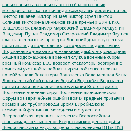
взрыв
взрыв газа
взрыв газового баллона
взрыв
метеорита
взятка
взятки
видеокамеры
видеорегистратор
Виктор Ишавев
Виктор Ишаев
Виктор Орёл
Виктор
Солнцев
викторина
Винников
вице-премьер
ВИЧ
ВККС
Владивосток
Владимир Марковский
Владимир Мишустин
Владимир Путин
Владимир Сахаровский
Владимир Якушев
власть
внеплановая проверка
Внешний долг
внутренняя
политика
вода
водители
водка
водоемы
водоисточник
Водоканал
водолазы
водоналивные дамбы
водонапорная
башня
водоснабжение
военная служба
военные сборы
военный комиссар
ВОЗ
возврат_стеклотары
возгорание
воинский учет
война
война в Сирии
Войтенков
вокзал
волейбол
волк
Волонтеры
Волочаевка
Волочаевская битва
Волочаевский бой
вольная борьба
Ворожбит
Воропаева
воспитательная колония
воспоминания
Востокцемент
Восточный военный округ
Восточный экономический
форум
врач
врачебные ошибки
врачи
вредные привычки
временные трубопроводы
Время Биробиджана
всемирный фестиваль молодежи и студентов
Всероссийская перепись населения
Всероссийская
спартакиада пенсионеров
Всероссийский день ходьбы
Всероссийский конкурс
встреча_с_населением
ВТБъ
ВУЗ