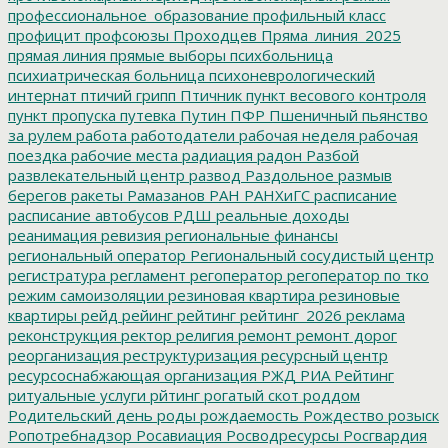
профессиональное_образование
профильный класс
профицит
профсоюзы
Проходцев
Пряма_линия_2025
прямая линия
прямые выборы
психбольница
психиатрическая больница
психоневрологический
интернат
птичий грипп
Птичник
пункт весового контроля
пункт пропуска
путевка
Путин
ПФР
Пшеничный
пьянство
за рулем
работа
работодатели
рабочая неделя
рабочая
поездка
рабочие места
радиация
радон
Разбой
развлекательный центр
развод
Раздольное
размыв
берегов
ракеты
Рамазанов
РАН
РАНХиГС
расписание
расписание автобусов
РДШ
реальные доходы
реанимация
ревизия
региональные финансы
региональный оператор
Региональный сосудистый центр
регистратура
регламент
регоператор
регоператор по тко
режим самоизоляции
резиновая квартира
резиновые
квартиры
рейд
рейинг
рейтинг
рейтинг_2026
реклама
реконструкция
ректор
религия
ремонт
ремонт дорог
реорганизация
реструктуризация
ресурсный центр
ресурсоснабжающая организация
РЖД
РИА Рейтинг
ритуальные услуги
рйтинг
рогатый скот
роддом
Родительский день
роды
рождаемость
Рождество
розыск
Ропотребнадзор
Росавиация
Росводресурсы
Росгвардия