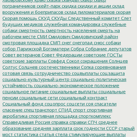
пограничников
скейт-парк
скидка
скидки и акции
склад
вооружения и боеприпасов
склад пиломатериалов
скорая
Скорая помощь
СКУД
СКУДы
Следственный комитет
Слет
будущих медиков
служебная командировка
служебные
собаки
смертность
смертность населения
смерть на
рабочем месте
СМИ
Смидович
Смидовичский район
смотровая площадка
СМП
снег
снегопад
снюс
собаки
собор Парижской Богоматери
Собра
Собрание депутатов
Совет ветеранов
Совет Федерации
советские ГОСТы
советские зарплаты
Совфед
Сокол
сокращения
Солнцев
Солтус
Солцнев
соотечественники
Сопка
соревнования
сотовая связь
сотрудничество
соцвыплаты
соцзащита
социально-культурный центр
социально-политическая
устойчивость
социально-экономическое положение
социальное питание
социальные выплаты
социальные
пенсии
социальные сети
социальный контракт
Социальный фонд
соцопрос
соцсети
соя
спасатели
спасение
спецтранспорт
СПИД
спорт
спортивная
акробатика
спортивная площадка
спорткомплекс
Справедливая Россия
справка
справки
СПЧ
среднее
образование
средняя зарплата
срок годности
СССР
старый
мост
статистика
статья
стела
стимулирующие выплаты