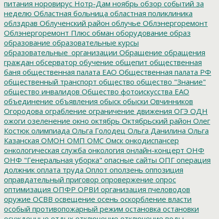
питания
норовирус
Нотр-Дам
ноябрь
обзор событий за
неделю
Областная больница
областная поликлиника
облздрав
Облученский район
облучье
Облэнергоремонт
Облэнергоремонт Плюс
обман
оборудование
образ
образование
образовательные курсы
образовательные_организации
Обращение
обращения
граждан
обсерватор
обучение
общепит
общественная
баня
общественная палата ЕАО
Общественная палата РФ
общественный транспорт
общество
общество "Знание"
общество инвалидов
Общество фотоискусства ЕАО
объединение
объявления
обыск
обыски
Овчинников
Огородова
ограбление
ограничение движения
ОГЭ
ОДН
ожоги
озеленение
окно
октябрь
Октябрьский район
Олег
Костюк
олимпиада
Ольга Голодец
Ольга Данилина
Ольга
Казанская
ОМОН
ОМП
ОМС
Омск
онкодиспансер
онкологическая служба
онкология
онлайн-концерт
ОНФ
ОНФ "Генеральная уборка"
опасные сайты
ОПГ
операция
должник
оплата труда
Оплот
оползень
оппозиция
оправдательный приговор
опровержение
опрос
оптимизация
ОПФР
ОРВИ
организация пчеловодов
оружие
ОСВВ
освещение
осень
оскорбление власти
особый противопожарный режим
остановка
остановки
осужденные
отдых
отключение
отключение воды