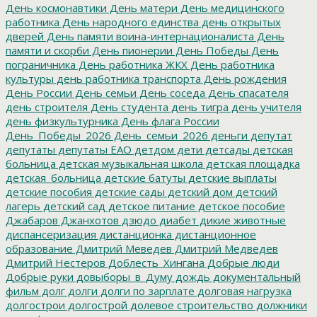
День космонавтики
День матери
День медицинского
работника
День народного единства
день открытых
дверей
День памяти воина-интернационалиста
День
памяти и скорби
День пионерии
День Победы
День
пограничника
День работника ЖКХ
День работника
культуры
день работника транспорта
День рождения
День России
День семьи
День соседа
День спасателя
день строителя
День студента
день тигра
день учителя
день физкультурника
День флага России
День_Победы_2026
День_семьи_2026
деньги
депутат
депутаты
депутаты ЕАО
детдом
дети
детсады
детская
больница
детская музыкальная школа
детская площадка
детская_больница
детские батуты
детские выплаты
детские пособия
детские сады
детский дом
детский
лагерь
детский сад
детское питание
детское пособие
Джабаров
Джанхотов
дзюдо
диабет
дикие животные
диспансеризация
дистанционка
дистанционное
образование
Дмитрий Меведев
Дмитрий Медведев
Дмитрий Нестеров
Доблесть_Хингана
Добрые люди
Добрые руки
довыборы_в_Думу
дождь
документальный
фильм
долг
долги
долги по зарплате
долговая нагрузка
долгострои
долгострой
долевое строительство
должники