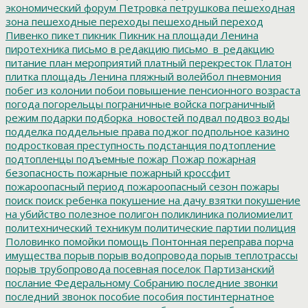
экономический форум
Петровка
петрушкова
пешеходная
зона
пешеходные переходы
пешеходный переход
Пивенко
пикет
пикник
Пикник на площади Ленина
пиротехника
письмо в редакцию
письмо_в_редакцию
питание
план мероприятий
платный перекресток
Платон
плитка
площадь Ленина
пляжный волейбол
пневмония
побег из колонии
побои
повышение пенсионного возраста
погода
погорельцы
пограничные войска
пограничный
режим
подарки
подборка_новостей
подвал
подвоз воды
подделка
поддельные права
поджог
подпольное казино
подростковая преступность
подстанция
подтопление
подтопленцы
подъемные
пожар
Пожар
пожарная
безопасность
пожарные
пожарный кроссфит
пожароопасный период
пожароопасный сезон
пожары
поиск
поиск ребенка
покушение на дачу взятки
покушение
на убийство
полезное
полигон
поликлиника
полиомиелит
политехнический техникум
политические партии
полиция
Половинко
помойки
помощь
Понтонная переправа
порча
имущества
порыв
порыв водопровода
порыв теплотрассы
порыв трубопровода
посевная
поселок Партизанский
послание Федеральному Собранию
последние звонки
последний звонок
пособие
пособия
постинтернатное