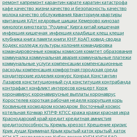
ремонт
капремонт
карантин
карате
каратин
катастрофа
кафе
качество жизни
качество и безопасность
качество
молока
качество обслуживания
Кванториум
квартиры
квитанция
КДН
кедровые шишки
Кемерово
кинозал
кинологи
кинотеатр "Родина"
Кирга
китай
кишечная
инфекция
кишечная_инфекция
кладбище
клещ
клещи
клубника
книга памяти
книги
КНР
КоАП
ковид-сводка
Кодекс
колледж культуры
колония
командировка
командировочные
комары
комиссия
комитет образования
коммуналка
коммунальная авария
коммунальные платежи
коммунальные услуги
компенсации
компенсационные
расходы
компенсация
комфортная городская среда
кондитерские изделия
конкурс
Конрад
Константин
Лазарев
конституционный суд
конституция
контрабанда
контрафакт
конфликт интересов
концерт
Корж
коронавирус
коронавирусные выплаты
коронаврус
Коростелев
короткая рабочая неделя
коррупция
корь
Косвинцев
космодром
космодром_Восточный
космос
котельная
Кочмар
КПРФ
КПСС
кража
кражи
красная икра
Краснодарский край
кредит
кредитная амнистия
кредитоспособность
Кремль
креозот
Крещение
кризис
Крик души
Криминал
Крым
крытый каток
крытый_каток
КСН
КТ-исследование
Кубок лосося
КУГИ
КУГИ ЕАО