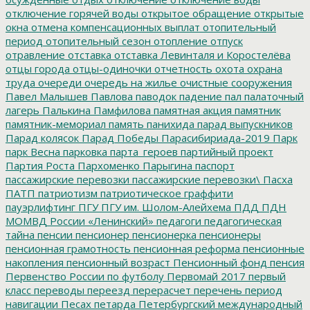
отключение горячей воды
открытое обращение
открытые
окна
отмена компенсационных выплат
отопительный
период
отопительный сезон
отопление
отпуск
отравление
отставка
отставка Левинталя и Коростелёва
отцы города
отцы-одиночки
отчетность
охота
охрана
труда
очереди
очередь на жилье
очистные сооружения
Павел Малышев
Павлова
паводок
падение
пал
палаточный
лагерь
Палькина
Памфилова
памятная акция
памятник
памятник-мемориал
память
панихида
парад выпускников
Парад колясок
Парад Победы
Парасибириада-2019
Парк
парк Весна
парковка
парта_героев
партийный проект
Партия Роста
Пархоменко
Парыгина
паспорт
пассажирские перевозки
пассажирские перевозки\
Пасха
ПАТП
патриотизм
патриотическое граффити
пауэрлифтинг
ПГУ
ПГУ им. Шолом-Алейхема
ПДД
ПДН
МОМВД России «Ленинский»
педагоги
педагогическая
тайна
пенсии
пенсионер
пенсионерка
пенсионеры
пенсионная грамотность
пенсионная реформа
пенсионные
накопления
пенсионный возраст
Пенсионный фонд
пенсия
Первенство России по футболу
Первомай 2017
первый
класс
переводы
переезд
перерасчет
перечень
период
навигации
Песах
петарда
Петербургский международный