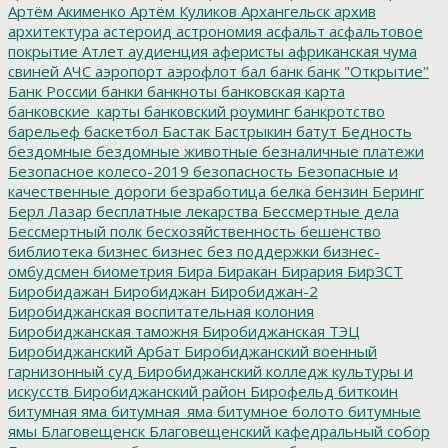
Артём Акименко
Артём Куликов
Архангельск
архив
архитектура
астероид
астрономия
асфальт
асфальтовое
покрытие
Атлет
аудиенция
аферисты
африканская чума
свиней
АЧС
аэропорт
аэрофлот
бал
банк
банк "Открытие"
Банк России
банки
банкноты
банковская карта
банковские_карты
банковский роуминг
банкротство
барельеф
баскетбол
Бастак
Бастрыкин
батут
Бедность
бездомные
бездомные животные
безналичные платежи
Безопасное колесо-2019
безопасность
Безопасные и
качественные дороги
безработица
белка
бензин
Беринг
Берл Лазар
бесплатные лекарства
Бессмертные дела
Бессмертный полк
бесхозяйственность
бешенство
библиотека
бизнес
бизнес без поддержки
бизнес-
омбудсмен
биометрия
Бира
Биракан
Бирария
БирЗСТ
Биробидажан
Биробиджан
Биробиджан-2
Биробиджанская воспитательная колония
Биробиджанская таможня
Биробиджанская ТЭЦ
Биробиджанский Арбат
Биробиджанский военный
гарнизонный суд
Биробиджанский колледж культуры и
искусств
Биробиджанский район
Бирофельд
биткоин
битумная яма
битумная_яма
битумное болото
битумные
ямы
Благовещенск
Благовещенский кафедральный собор