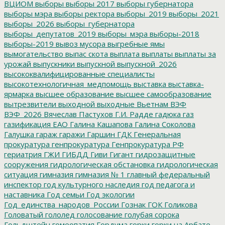
ВЦИОМ
выборы
выборы 2017
выборы губернатора
выборы мэра
выборы ректора
выборы_2019
выборы_2021
выборы_2026
выборы_губернатора
выборы_депутатов_2019
выборы_мэра
выборы-2018
выборы-2019
вывоз мусора
выгребные ямы
вымогательство
выпас скота
выплата
выплаты
выплаты за
урожай
выпускники
выпускной
выпускной_2026
высококвалифицированные специалисты
высокотехнологичная_медпомощь
выставка
выставка-
ярмарка
высшее образование
высшее самообразование
вытрезвители
выходной
выходные
Вьетнам
ВЭФ
ВЭФ_2026
Вячеслав Пастухов
Г.И. Радде
гадюка
газ
газификация ЕАО
Галина Кашапова
Галина Соколова
Галушка
гараж
гаражи
Гаршин
ГДК
Генеральная
прокуратура
генпрокуратура
Генпрокуратура РФ
гериатрия
ГЖИ
ГИБДД
Гиви
Гигант
гидрозащитные
сооружения
гидрологическая обстановка
гидрологическая
ситуация
гимназия
гимназия № 1
главный федеральный
инспектор
год культурного наследия
год педагога и
наставника
Год семьи
Год экологии
Год_единства_народов_России
Гознак
ГОК
Голикова
Головатый
гололед
голосование
голубая сорока
Гольдштейн
гомеопатия
Гордума
горки
горки на Арбате