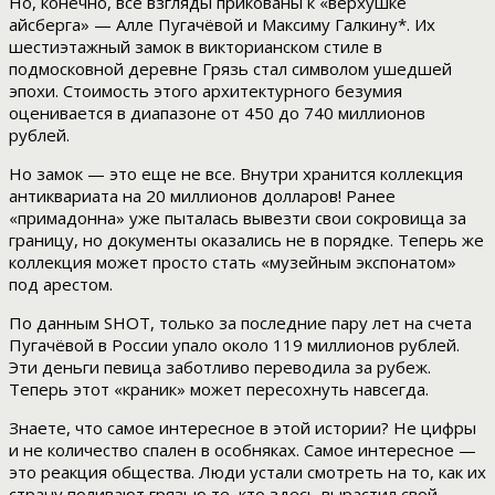
Но, конечно, все взгляды прикованы к «верхушке
айсберга» — Алле Пугачёвой и Максиму Галкину*. Их
шестиэтажный замок в викторианском стиле в
подмосковной деревне Грязь стал символом ушедшей
эпохи. Стоимость этого архитектурного безумия
оценивается в диапазоне от 450 до 740 миллионов
рублей.
Но замок — это еще не все. Внутри хранится коллекция
антиквариата на 20 миллионов долларов! Ранее
«примадонна» уже пыталась вывезти свои сокровища за
границу, но документы оказались не в порядке. Теперь же
коллекция может просто стать «музейным экспонатом»
под арестом.
По данным SHOT, только за последние пару лет на счета
Пугачёвой в России упало около 119 миллионов рублей.
Эти деньги певица заботливо переводила за рубеж.
Теперь этот «краник» может пересохнуть навсегда.
Знаете, что самое интересное в этой истории? Не цифры
и не количество спален в особняках. Самое интересное —
это реакция общества. Люди устали смотреть на то, как их
страну поливают грязью те, кто здесь вырастил свой