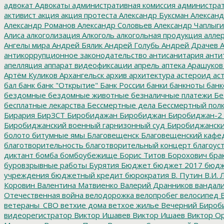
адвокат
Адвокаты
административная комиссия
администрат
активист
акция
акция протеста
Александр Буксман
Александ
Александр Романов
Александр Соловьев
Александр Чаплыг
Алиса
алкоголизация
Алкоголь
алкогольная продукция
аллер
Ангелы мира
Андрей Бялик
Андрей Голубь
Андрей Драчев
А
антикоррупционное законодательство
антисанитария
анти
апелляция
аппарат видеофиксации
апрель
аптека
Арашуков
Артём Куликов
Архангельск
архив
архитектура
астероид
ас
бал
банк
банк "Открытие"
Банк России
банки
банкноты
банк
бездомные
бездомные животные
безналичные платежи
Бе
бесплатные лекарства
Бессмертные дела
Бессмертный пол
Бирария
БирЗСТ
Биробидажан
Биробиджан
Биробиджан-2
Биробиджанский военный гарнизонный суд
Биробиджанский
болото
битумные ямы
Благовещенск
Благовещенский кафе
благотворительность
благотворительный концерт
благоус
диктант
бомба
бомбоубежище
Борис Титов
Борохович
бра
буровзрывные работы
Бурятия
Бюджет
бюджет 2017
бюдж
учреждения
бюджетный кредит
бюрократия
В. Путин
В.И. 
Коровин
Валентина Матвиенко
Валерий Дранников
вандал
Отечественная война
велодорожка
велопробег
велосипед
В
ветераны_СВО
ветхие дома
ветхое жилье
Вечерний Бироб
видеорегистратор
Виктор Ишавев
Виктор Ишаев
Виктор О