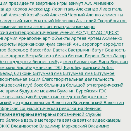
ция президента
азартные игры
азимут
АЗС
Акименко
сандр Козлов
Александр Левинталь
Александр Ливенталь
ный
Алексей Хозяйский
Алексей Черный
Алеппо
алименты
з
амурский тигр
Анатолий Мелешко
Анатолий Скоробогатов
нимные звонки
анонс
антивандальные меры
ссия
антитеррористические учения
АО "ДГК"
АО "ДРСК"
ов
Армия
Арнаполин
арт-объекты
Артеев
Артём Акименко
еристы
африканская чума свиней
АЧС
аэропорт
аэрофлот
тво
барельеф
баскетбол
Бастак
Бастрыкин
батут
Бедность
нные дороги
безработица
белка
бензин
Беринг
Берл Лазар
без поддержки
бизнес-омбудсмен
биометрия
Бира
Биракан
аможня
Биробиджанская ТЭЦ
Биробиджанский Арбат
фельд
биткоин
битумная яма
битумная_яма
битумное
ворительная акция
благотворительная деятельность
ойцовский клуб
бокс
больница
большой этнографический
е врачи
будущие медики
Бумагин
Бурейская ГЭС
е организации
бюджетные средства
бюджетные
мский детдом
валежник
Валентин Брусиловский
Валентин
ябрьская социалистическая революция
Великая
теран
ветераны
ветераны пограничной службы
го баллона
взрыв метеорита
взятка
взятки
видеокамеры
ВККС
Владивосток
Владимир Марковский
Владимир