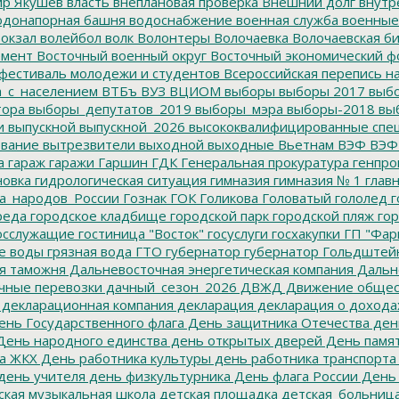
р Якушев
власть
внеплановая проверка
Внешний долг
внутр
донапорная башня
водоснабжение
военная служба
военные
окзал
волейбол
волк
Волонтеры
Волочаевка
Волочаевская б
емент
Восточный военный округ
Восточный экономический ф
фестиваль молодежи и студентов
Всероссийская перепись н
а_с_населением
ВТБъ
ВУЗ
ВЦИОМ
выборы
выборы 2017
выбо
тора
выборы_депутатов_2019
выборы_мэра
выборы-2018
вы
и
выпускной
выпускной_2026
высококвалифицированные спе
вание
вытрезвители
выходной
выходные
Вьетнам
ВЭФ
ВЭФ
а
гараж
гаражи
Гаршин
ГДК
Генеральная прокуратура
генпро
новка
гидрологическая ситуация
гимназия
гимназия № 1
глав
а_народов_России
Гознак
ГОК
Голикова
Головатый
гололед
г
реда
городское кладбище
городской парк
городской пляж
гор
осслужащие
гостиница "Восток"
госуслуги
госхакупки
ГП "Фар
е воды
грязная вода
ГТО
губернатор
губернатор Гольдштей
я таможня
Дальневосточная энергетическая компания
Дальне
чные перевозки
дачный_сезон_2026
ДВЖД
Движение общес
декларационная компания
декларация
декларация о дохода
нь Государственного флага
День защитника Отечества
ден
ень народного единства
день открытых дверей
День памят
а ЖКХ
День работника культуры
день работника транспорта
день учителя
день физкультурника
День флага России
День
ская музыкальная школа
детская площадка
детская_больниц