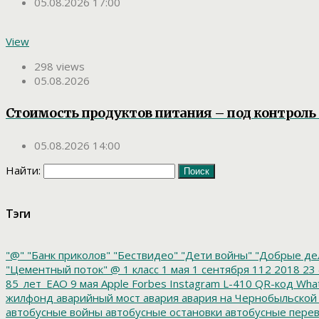
05.08.2026 17:00
View
298 views
05.08.2026
Стоимость продуктов питания – под контроль 
05.08.2026 14:00
Найти:
Тэги
"@"
"Банк приколов"
"Бествидео"
"Дети войны"
"Добрые де
"Цементный поток"
@
1 класс
1 мая
1 сентября
112
2018
23 
85_лет_ЕАО
9 мая
Apple
Forbes
Instagram
L-410
QR-код
Wha
жилфонд
аварийный мост
авария
авария на Чернобыльской
автобусные войны
автобусные остановки
автобусные перев