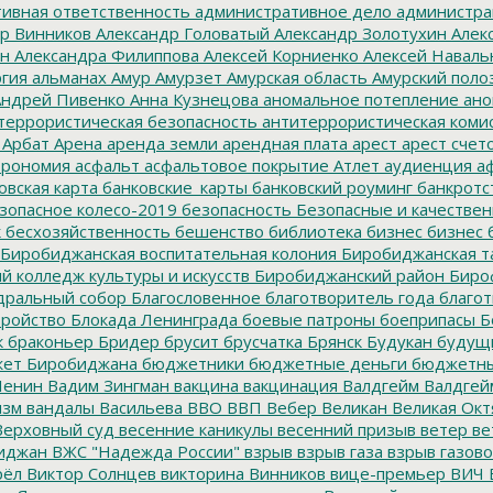
ивная ответственность
административное дело
администра
р Винников
Александр Головатый
Александр Золотухин
Алек
ин
Александра Филиппова
Алексей Корниенко
Алексей Наваль
гия
альманах
Амур
Амурзет
Амурская область
Амурский поло
ндрей Пивенко
Анна Кузнецова
аномальное потепление
ано
террористическая безопасность
антитеррористическая коми
Арбат
Арена
аренда земли
арендная плата
арест
арест счет
трономия
асфальт
асфальтовое покрытие
Атлет
аудиенция
аф
овская карта
банковские_карты
банковский роуминг
банкротс
зопасное колесо-2019
безопасность
Безопасные и качестве
к
бесхозяйственность
бешенство
библиотека
бизнес
бизнес 
Биробиджанская воспитательная колония
Биробиджанская т
 колледж культуры и искусств
Биробиджанский район
Биро
дральный собор
Благословенное
благотворитель года
благот
тройство
Блокада Ленинграда
боевые патроны
боеприпасы
Б
к
браконьер
Бридер
брусит
брусчатка
Брянск
Будукан
будущи
ет Биробиджана
бюджетники
бюджетные деньги
бюджетны
Ленин
Вадим Зингман
вакцина
вакцинация
Валдгейм
Валдгей
изм
вандалы
Васильева
ВВО
ВВП
Вебер
Великан
Великая Окт
ерховный суд
весенние каникулы
весенний призыв
ветер
ве
иджан
ВЖС "Надежда России"
взрыв
взрыв газа
взрыв газово
рёл
Виктор Солнцев
викторина
Винников
вице-премьер
ВИЧ