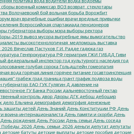
енняя политика
вода
водители
водка
водоемы
 сборы
военный комиссар
ВОЗ
возврат_стеклотары
итва
Волочаевский бой
вольная борьба
Ворожбит
орум
врач
врачебные ошибки
врачи
вредные привычки
аселения
Всероссийская спартакиада пенсионеров
ры губернатора
выборы мэра
выборы ректора
боры-2019
вывоз мусора
выгребные ямы
вымогательство
циалисты
высокотехнологичная_медпомощь
выставка
_2026
Вячеслав Пастухов
Г.И. Радде
гадюка
газ
куратура
Генпрокуратура РФ
гериатрия
ГЖИ
ГИБДД
Гиви
ный федеральный инспектор
год культурного наследия
год
олосование
голубая сорока
Гольдштейн
гомеопатия
ячая вода
горячая линия
горячее питание
госавтоинспекция
мация"
грабеж
град
граница
грант
график подвоза воды
н
губернатор ЕАО
ГУК
Гулягин
Д
давление на
восточное ГУ Банка России
дальневосточный гектар
твенный контроль
двор
Дворы
ДГК
дебош
дебошир
х
дело Ельчина
демография
демогрфия
денежные
ь защиты детей
День Знаний
День Конституции РФ
День
и воина-интернационалиста
День памяти и скорби
День
День рождения
День России
День семьи
День соседа
_Победы_2026
День_семьи_2026
деньги
депутат
депутаты
а
детские батуты
детские выплаты
детские пособия
детские