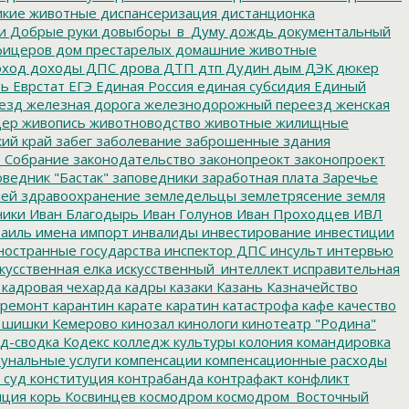
кие животные
диспансеризация
дистанционка
и
Добрые руки
довыборы_в_Думу
дождь
документальный
фицеров
дом престарелых
домашние животные
ход
доходы
ДПС
дрова
ДТП
дтп
Дудин
дым
ДЭК
дюкер
ть
Еврстат
ЕГЭ
Единая Россия
единая субсидия
Единый
езд
железная дорога
железнодорожный переезд
женская
дер
живопись
животноводство
животные
жилищные
ий край
забег
заболевание
заброшенные здания
 Собрание
законодательство
законопреокт
законопроект
ведник "Бастак"
заповедники
заработная плата
Заречье
лей
здравоохранение
земледельцы
землетрясение
земля
ники
Иван Благодырь
Иван Голунов
Иван Проходцев
ИВЛ
аиль
имена
импорт
инвалиды
инвестирование
инвестиции
остранные государства
инспектор ДПС
инсульт
интервью
кусственная елка
искусственный_интеллект
исправительная
кадровая чехарда
кадры
казаки
Казань
Казначейство
ремонт
карантин
карате
каратин
катастрофа
кафе
качество
 шишки
Кемерово
кинозал
кинологи
кинотеатр "Родина"
д-сводка
Кодекс
колледж культуры
колония
командировка
унальные услуги
компенсации
компенсационные расходы
 суд
конституция
контрабанда
контрафакт
конфликт
пция
корь
Косвинцев
космодром
космодром_Восточный