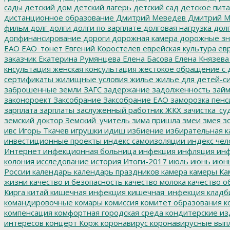
сады
детский дом
детский лагерь
детский сад
детское пит
дистанционное образование
Дмитрий Меведев
Дмитрий М
фильм
долг
долги
долги по зарплате
долговая нагрузка
долг
допфинансирование
дороги
дорожная камера
дорожные зн
ЕАО
ЕАО_тонет
Евгений Коростелев
еврейская культура
евр
заказчик
Екатерина Румянцева
Елена Басова
Елена Князева
кнсультация
женская консультация
жестокое обращение с 
сертификаты
жилищные условия
жилье
жилье для детей-с
заброшенные земли
ЗАГС
задержание
задолженность
зай
законороект
Заксобрание
Заксобрание ЕАО
заморозка пенс
зарплата
зарплаты
заслуженный работник ЖКХ
зачистка_су
земский доктор
Земский_учитель
зима пришла
змеи
змея
зо
ивс
Игорь Ткачев
игрушки
идиш
избиение
избирательная к
инвестиционные проекты
индекс самоизоляции
индекс чел
Интернет
инфекционная больница
инфекция
инфляция
инф
колония
исследование
история
Итоги-2017
июль
июнь
июн
России
календарь
календарь праздников
камера
камеры
Ка
жизни
качество и безопасность
качество молока
качество о
Кирга
китай
кишечная инфекция
кишечная_инфекция
кладб
командировочные
комары
комиссия
комитет образования
к
компенсация
комфортная городская среда
кондитерские из
интересов
концерт
Корж
коронавирус
коронавирусные вып