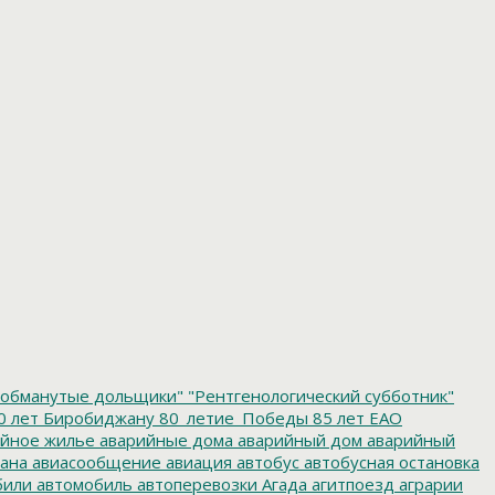
обманутые дольщики"
"Рентгенологический субботник"
0 лет Биробиджану
80_летие_Победы
85 лет ЕАО
йное жилье
аварийные дома
аварийный дом
аварийный
ана
авиасообщение
авиация
автобус
автобусная остановка
били
автомобиль
автоперевозки
Агада
агитпоезд
аграрии