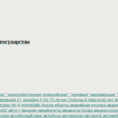
государства
ла"
"железобетонные полицейские"
"ленивые" малоимущие
"
февраля
31 декабря
5
5G
75-летие Победы
8 Марта
80 лет
8
tsApp
Wi-Fi
WorldSkills Russia
аборты
аварийная посадка
авари
 АЭС
август
Авдалян
авиабилеты
авиакатастрофа
авиалесоохр
озки
автобусный парк
автобусы
автовокзал
автоклуб
автомо