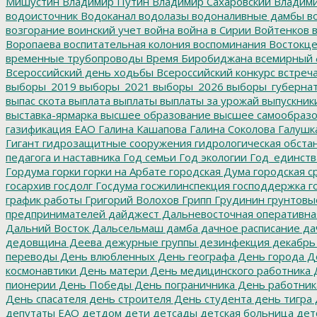
Мишустин
Владимир Путин
Владимир Сахаровский
Владими
водоисточник
Водоканал
водолазы
водоналивные дамбы
во
возгорание
воинский учет
война
война в Сирии
Войтенков
в
Воропаева
воспитательная колония
воспоминания
Востокц
временные трубопроводы
Время Биробиджана
всемирный 
Всероссийский день ходьбы
Всероссийский конкурс
встреч
выборы_2019
выборы_2021
выборы_2026
выборы_губерна
выпас скота
выплата
выплаты
выплаты за урожай
выпускник
выставка-ярмарка
высшее образование
высшее самообразо
газификация ЕАО
Галина Кашапова
Галина Соколова
Галушк
Гигант
гидрозащитные сооружения
гидрологическая обста
педагога и наставника
Год семьи
Год экологии
Год_единств
Гордума
горки
горки на Арбате
городская Дума
городская с
госархив
госдолг
Госдума
госжилинспекция
господдержка
г
график работы
Григорий Волохов
Грипп
Грудинин
грунтовы
предпринимателей
дайджест
Дальневосточная оперативна
Дальний Восток
Дальсельмаш
дамба
дачное расписание
да
дедовщина
Деева
дежурные группы
дезинфекция
декабрь
переводы
День влюбленных
День географа
День города
Де
космонавтики
День матери
День медицинского работника
Д
пионерии
День Победы
День пограничника
День работник
День спасателя
день строителя
День студента
день тигра
депутаты ЕАО
детдом
дети
детсады
детская больница
дет