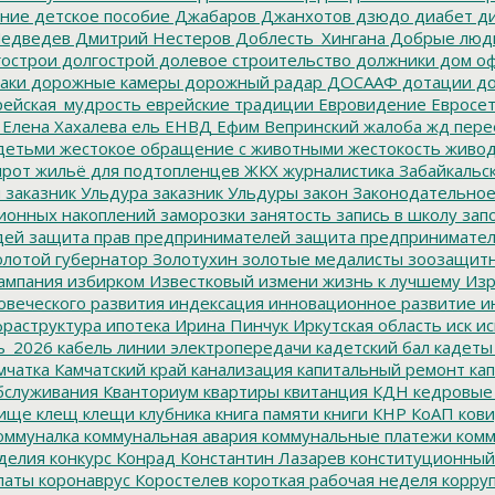
ание
детское пособие
Джабаров
Джанхотов
дзюдо
диабет
ди
едведев
Дмитрий Нестеров
Доблесть_Хингана
Добрые люд
острои
долгострой
долевое строительство
должники
дом о
аки
дорожные камеры
дорожный радар
ДОСААФ
дотации
до
ейская_мудрость
еврейские традиции
Евровидение
Евросе
Елена Хахалева
ель
ЕНВД
Ефим Вепринский
жалоба
жд пере
детьми
жестокое обращение с животными
жестокость
живо
ирот
жильё для подтопленцев
ЖКХ
журналистика
Забайкальск
м
заказник Ульдура
заказник Ульдуры
закон
Законодательное
ионных накоплений
заморозки
занятость
запись в школу
запо
дей
защита прав предпринимателей
защита предпринимате
лотой губернатор
Золотухин
золотые медалисты
зоозащит
ампания
избирком
Известковый
измени жизнь к лучшему
Изр
овеческого развития
индексация
инновационное развитие
ин
раструктура
ипотека
Ирина Пинчук
Иркутская область
иск
ис
ь_2026
кабель линии электропередачи
кадетский бал
кадеты
мчатка
Камчатский край
канализация
капитальный ремонт
кап
бслуживания
Кванториум
квартиры
квитанция
КДН
кедровые
ище
клещ
клещи
клубника
книга памяти
книги
КНР
КоАП
кови
оммуналка
коммунальная авария
коммунальные платежи
комм
делия
конкурс
Конрад
Константин Лазарев
конституционный
латы
коронаврус
Коростелев
короткая рабочая неделя
корру