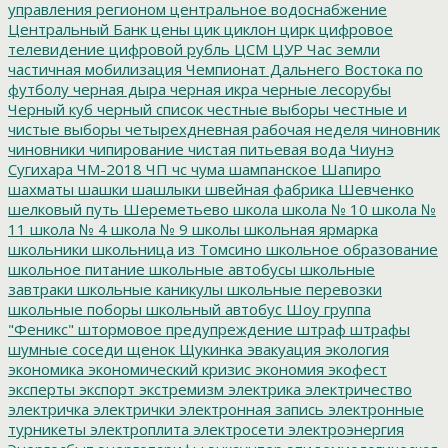
управления регионом
центральное водоснабжение
Центральный Банк
цены
цик
циклон
цирк
цифровое
телевидение
цифровой рубль
ЦСМ
ЦУР
Час земли
частичная мобилизация
Чемпионат Дальнего Востока по
футболу
черная дыра
черная икра
черные лесорубы
Черный куб
черный список
честные выборы
честные и
чистые выборы
четырехдневная рабочая неделя
чиновник
чиновники
чипирование
чистая питьевая вода
Чиунэ
Сугихара
ЧМ-2018
ЧП
чс
чума
шампанское
Шапиро
шахматы
шашки
шашлыки
швейная фабрика
Шевченко
шелковый путь
Шереметьево
школа
школа № 10
школа №
11
школа № 4
школа № 9
школы
школьная ярмарка
школьники
школьница из Томсино
школьное образование
школьное питание
школьные автобусы
школьные
завтраки
школьные каникулы
школьные перевозки
школьные поборы
школьный автобус
Шоу группа
"Феникс"
штормовое предупреждение
штраф
штрафы
шумные соседи
щенок
Щукинка
эвакуация
экология
экономика
экономический кризис
экономия
экофест
эксперты
экспорт
экстремизм
электрика
электричество
электричка
электрички
электронная запись
электронные
турникеты
электроплита
электросети
электроэнергия