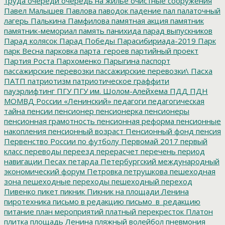
труда
очереди
очередь на жилье
очистные сооружения
Павел Малышев
Павлова
паводок
падение
пал
палаточный
лагерь
Палькина
Памфилова
памятная акция
памятник
памятник-мемориал
память
панихида
парад выпускников
Парад колясок
Парад Победы
Парасибириада-2019
Парк
парк Весна
парковка
парта_героев
партийный проект
Партия Роста
Пархоменко
Парыгина
паспорт
пассажирские перевозки
пассажирские перевозки\
Пасха
ПАТП
патриотизм
патриотическое граффити
пауэрлифтинг
ПГУ
ПГУ им. Шолом-Алейхема
ПДД
ПДН
МОМВД России «Ленинский»
педагоги
педагогическая
тайна
пенсии
пенсионер
пенсионерка
пенсионеры
пенсионная грамотность
пенсионная реформа
пенсионные
накопления
пенсионный возраст
Пенсионный фонд
пенсия
Первенство России по футболу
Первомай 2017
первый
класс
переводы
переезд
перерасчет
перечень
период
навигации
Песах
петарда
Петербургский международный
экономический форум
Петровка
петрушкова
пешеходная
зона
пешеходные переходы
пешеходный переход
Пивенко
пикет
пикник
Пикник на площади Ленина
пиротехника
письмо в редакцию
письмо_в_редакцию
питание
план мероприятий
платный перекресток
Платон
плитка
площадь Ленина
пляжный волейбол
пневмония