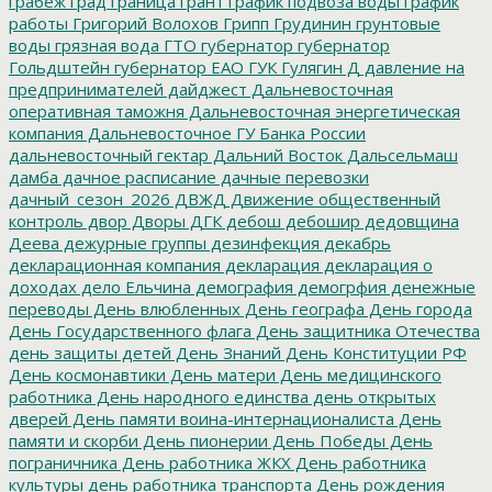
грабеж
град
граница
грант
график подвоза воды
график
работы
Григорий Волохов
Грипп
Грудинин
грунтовые
воды
грязная вода
ГТО
губернатор
губернатор
Гольдштейн
губернатор ЕАО
ГУК
Гулягин
Д
давление на
предпринимателей
дайджест
Дальневосточная
оперативная таможня
Дальневосточная энергетическая
компания
Дальневосточное ГУ Банка России
дальневосточный гектар
Дальний Восток
Дальсельмаш
дамба
дачное расписание
дачные перевозки
дачный_сезон_2026
ДВЖД
Движение общественный
контроль
двор
Дворы
ДГК
дебош
дебошир
дедовщина
Деева
дежурные группы
дезинфекция
декабрь
декларационная компания
декларация
декларация о
доходах
дело Ельчина
демография
демогрфия
денежные
переводы
День влюбленных
День географа
День города
День Государственного флага
День защитника Отечества
день защиты детей
День Знаний
День Конституции РФ
День космонавтики
День матери
День медицинского
работника
День народного единства
день открытых
дверей
День памяти воина-интернационалиста
День
памяти и скорби
День пионерии
День Победы
День
пограничника
День работника ЖКХ
День работника
культуры
день работника транспорта
День рождения