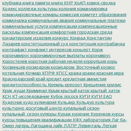
клубника
книга памяти
книги
КНР
КоАП
ковид-сводка
Кодекс
колледж культуры
колония
командировка
командировочные
комары
комиссия
комитет образования
коммуналка
коммунальная авария
коммунальные платежи
коммунальные услуги
компенсации
компенсационные
расходы
компенсация
комфортная городская среда
кондитерские изделия
конкурс
Конрад
Константин
Лазарев
конституционный суд
конституция
контрабанда
контрафакт
конфликт интересов
концерт
Корж
коронавирус
коронавирусные выплаты
коронаврус
Коростелев
короткая рабочая неделя
коррупция
корь
Косвинцев
космодром
космодром_Восточный
космос
котельная
Кочмар
КПРФ
КПСС
кража
кражи
красная икра
Краснодарский край
кредит
кредитная амнистия
кредитоспособность
Кремль
креозот
Крещение
кризис
Крик души
Криминал
Крым
крытый каток
крытый_каток
КСН
КТ-исследование
Кубок лосося
КУГИ
КУГИ ЕАО
Кудесник
кудо
кулинария
Кульдкр
Кульдур
культура
культурно досуговый центр
купальный сезон
купальный_сезон
купюры
Кураж
курение
Куренков
курсы
курсы повышения квалификации
КФХ
лаборатория
Лаг ба-
Омер
лагерь
Лагошина
лайк
ЛДПР
Левинталь
Легкая