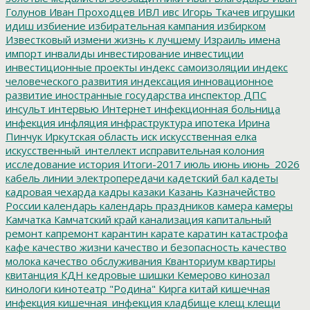
Голунов
Иван Проходцев
ИВЛ
ивс
Игорь Ткачев
игрушки
идиш
избиение
избирательная кампания
избирком
Известковый
измени жизнь к лучшему
Израиль
имена
импорт
инвалиды
инвестирование
инвестиции
инвестиционные проекты
индекс самоизоляции
индекс
человеческого развития
индексация
инновационное
развитие
иностранные государства
инспектор ДПС
инсульт
интервью
Интернет
инфекционная больница
инфекция
инфляция
инфраструктура
ипотека
Ирина
Пинчук
Иркутская область
иск
искусственная елка
искусственный_интеллект
исправительная колония
исследование
история
Итоги-2017
июль
июнь
июнь_2026
кабель линии электропередачи
кадетский бал
кадеты
кадровая чехарда
кадры
казаки
Казань
Казначейство
России
календарь
календарь праздников
камера
камеры
Камчатка
Камчатский край
канализация
капитальный
ремонт
капремонт
карантин
карате
каратин
катастрофа
кафе
качество жизни
качество и безопасность
качество
молока
качество обслуживания
Кванториум
квартиры
квитанция
КДН
кедровые шишки
Кемерово
кинозал
кинологи
кинотеатр "Родина"
Кирга
китай
кишечная
инфекция
кишечная_инфекция
кладбище
клещ
клещи