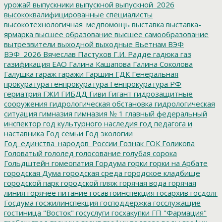
урожай
выпускники
выпускной
выпускной_2026
высококвалифицированные специалисты
высокотехнологичная_медпомощь
выставка
выставка-
ярмарка
высшее образование
высшее самообразование
вытрезвители
выходной
выходные
Вьетнам
ВЭФ
ВЭФ_2026
Вячеслав Пастухов
Г.И. Радде
гадюка
газ
газификация ЕАО
Галина Кашапова
Галина Соколова
Галушка
гараж
гаражи
Гаршин
ГДК
Генеральная
прокуратура
генпрокуратура
Генпрокуратура РФ
гериатрия
ГЖИ
ГИБДД
Гиви
Гигант
гидрозащитные
сооружения
гидрологическая обстановка
гидрологическая
ситуация
гимназия
гимназия № 1
главный федеральный
инспектор
год культурного наследия
год педагога и
наставника
Год семьи
Год экологии
Год_единства_народов_России
Гознак
ГОК
Голикова
Головатый
гололед
голосование
голубая сорока
Гольдштейн
гомеопатия
Гордума
горки
горки на Арбате
городская Дума
городская среда
городское кладбище
городской парк
городской пляж
горячая вода
горячая
линия
горячее питание
госавтоинспекция
госархив
госдолг
Госдума
госжилинспекция
господдержка
госслужащие
гостиница "Восток"
госуслуги
госхакупки
ГП "Фармация"