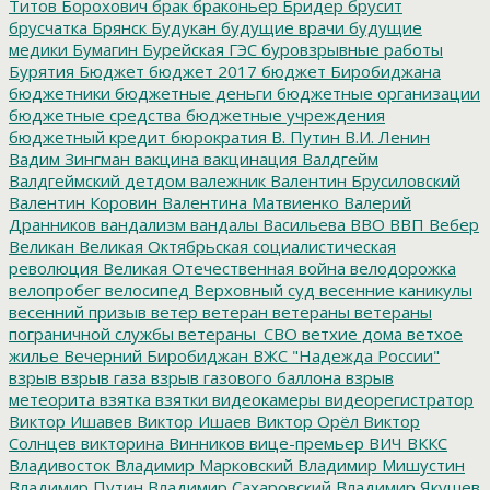
Титов
Борохович
брак
браконьер
Бридер
брусит
брусчатка
Брянск
Будукан
будущие врачи
будущие
медики
Бумагин
Бурейская ГЭС
буровзрывные работы
Бурятия
Бюджет
бюджет 2017
бюджет Биробиджана
бюджетники
бюджетные деньги
бюджетные организации
бюджетные средства
бюджетные учреждения
бюджетный кредит
бюрократия
В. Путин
В.И. Ленин
Вадим Зингман
вакцина
вакцинация
Валдгейм
Валдгеймский детдом
валежник
Валентин Брусиловский
Валентин Коровин
Валентина Матвиенко
Валерий
Дранников
вандализм
вандалы
Васильева
ВВО
ВВП
Вебер
Великан
Великая Октябрьская социалистическая
революция
Великая Отечественная война
велодорожка
велопробег
велосипед
Верховный суд
весенние каникулы
весенний призыв
ветер
ветеран
ветераны
ветераны
пограничной службы
ветераны_СВО
ветхие дома
ветхое
жилье
Вечерний Биробиджан
ВЖС "Надежда России"
взрыв
взрыв газа
взрыв газового баллона
взрыв
метеорита
взятка
взятки
видеокамеры
видеорегистратор
Виктор Ишавев
Виктор Ишаев
Виктор Орёл
Виктор
Солнцев
викторина
Винников
вице-премьер
ВИЧ
ВККС
Владивосток
Владимир Марковский
Владимир Мишустин
Владимир Путин
Владимир Сахаровский
Владимир Якушев