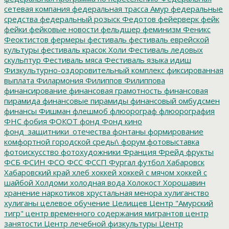
сетевая компания
федеральная трасса Амур
федеральные
средства
федеральный розыск
Федотов
фейерверк
фейк
фейки
фейковые новости
фельдшер
феминизм
Феникс
Феоктистов
фермеры
фестиваль
фестиваль еврейской
культуры
фестиваль красок Холи
Фестиваль ледовых
скульптур
Фестиваль мяса
Фестиваль языка идиш
Физкультурно-оздоровительный комплекс
фиксированная
выплата
Филармония
Филиппов
Филиппова
финансирование
финансовая грамотность
финансовая
пирамида
финансовые пирамиды
финансовый омбудсмен
финансы
Фишман
флешмоб
флюорограф
флюорография
ФНС
фобия
ФОКОТ
фонд
Фонд кино
фонд_защитники_отечества
фонтаны
формирование
комфортной городской среды\
форум
фотовыставка
фотоискусство
фотохудожники
Франция
Фрейд
фрукты
ФСБ
ФСИН
ФСО
ФСС
ФССП
Фургал
футбол
Хабаровск
Хабаровский край
хлеб
хоккей
хоккей с мячом
хоккей с
шайбой
Холдоми
холодная вода
Холокост
Хорошавин
хранение наркотиков
хрустальная менора
хулиганство
хулиганы
целевое обучение
Целищев
Центр "Амурский
тигр"
центр временного содержания мигрантов
центр
занятости
Центр лечебной физкультуры
Центр