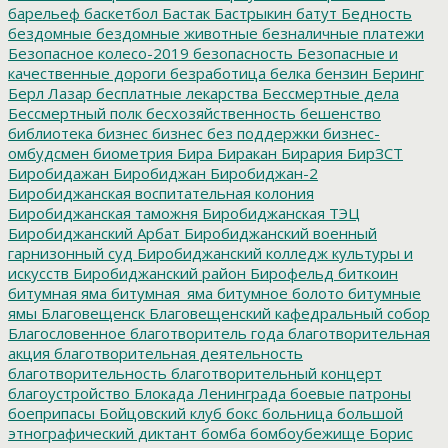
барельеф
баскетбол
Бастак
Бастрыкин
батут
Бедность
бездомные
бездомные животные
безналичные платежи
Безопасное колесо-2019
безопасность
Безопасные и
качественные дороги
безработица
белка
бензин
Беринг
Берл Лазар
бесплатные лекарства
Бессмертные дела
Бессмертный полк
бесхозяйственность
бешенство
библиотека
бизнес
бизнес без поддержки
бизнес-
омбудсмен
биометрия
Бира
Биракан
Бирария
БирЗСТ
Биробидажан
Биробиджан
Биробиджан-2
Биробиджанская воспитательная колония
Биробиджанская таможня
Биробиджанская ТЭЦ
Биробиджанский Арбат
Биробиджанский военный
гарнизонный суд
Биробиджанский колледж культуры и
искусств
Биробиджанский район
Бирофельд
биткоин
битумная яма
битумная_яма
битумное болото
битумные
ямы
Благовещенск
Благовещенский кафедральный собор
Благословенное
благотворитель года
благотворительная
акция
благотворительная деятельность
благотворительность
благотворительный концерт
благоустройство
Блокада Ленинграда
боевые патроны
боеприпасы
Бойцовский клуб
бокс
больница
большой
этнографический диктант
бомба
бомбоубежище
Борис