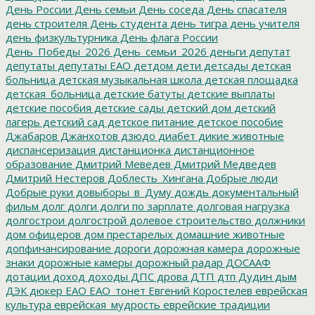
День России
День семьи
День соседа
День спасателя
день строителя
День студента
день тигра
день учителя
день физкультурника
День флага России
День_Победы_2026
День_семьи_2026
деньги
депутат
депутаты
депутаты ЕАО
детдом
дети
детсады
детская
больница
детская музыкальная школа
детская площадка
детская_больница
детские батуты
детские выплаты
детские пособия
детские сады
детский дом
детский
лагерь
детский сад
детское питание
детское пособие
Джабаров
Джанхотов
дзюдо
диабет
дикие животные
диспансеризация
дистанционка
дистанционное
образование
Дмитрий Меведев
Дмитрий Медведев
Дмитрий Нестеров
Доблесть_Хингана
Добрые люди
Добрые руки
довыборы_в_Думу
дождь
документальный
фильм
долг
долги
долги по зарплате
долговая нагрузка
долгострои
долгострой
долевое строительство
должники
дом офицеров
дом престарелых
домашние животные
допфинансирование
дороги
дорожная камера
дорожные
знаки
дорожные камеры
дорожный радар
ДОСААФ
дотации
доход
доходы
ДПС
дрова
ДТП
дтп
Дудин
дым
ДЭК
дюкер
ЕАО
ЕАО_тонет
Евгений Коростелев
еврейская
культура
еврейская_мудрость
еврейские традиции