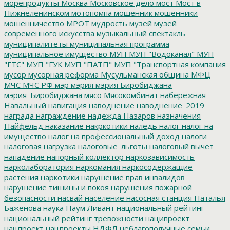
морепродукты
Москва
Московское дело
мост
Мост в
Нижнеленинском
мотопомпа
мошенник
мошенники
мошенничество
МРОТ
мудрость
музей
музей
современного искусства
музыкальный спектакль
муниципалитеты
муниципальная программа
муниципальное имущество
МУП
МУП "Водоканал"
МУП
"ГТС"
МУП "ГУК
МУП "ПАТП"
МУП "Транспортная компания
мусор
мусорная реформа
Мусульманская община
МФЦ
МЧС
МЧС РФ
мэр
мэрия
мэрия Биробиджана
мэрия_Биробиджана
мясо
Мясокомбинат
набережная
Навальный
навигация
наводнение
наводнение_2019
награда
награждение
надежда
Назаров
назначения
Найфельд
наказание
накркотики
наледь
налог
налог на
имущество
налог на профессиональный доход
налоги
налоговая нагрузка
налоговые_льготы
налоговый вычет
нападение
напорный коллектор
наркозависимость
нарколаборатория
наркомания
наркосодержащие
растения
наркотики
нарушение прав инвалидов
нарушение тишины и покоя
нарушения пожарной
безопасности
насвай
население
насосная станция
Наталья
Баженова
наука
Наум Ливант
национальный рейтинг
национальный рейтинг тревожности
наципроект
нацпроект
нацпроекты
НДФЛ
неблагополучные семьи