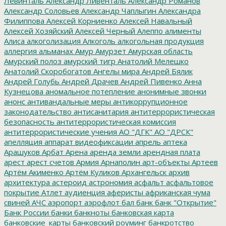
Левинталь
Александр Ливенталь
Александр Романов
Александр Соловьев
Александр Чаплыгин
Александра
Филиппова
Алексей Корниенко
Алексей Навальный
Алексей Хозяйский
Алексей Черный
Алеппо
алименты
Алиса
алкоголизация
Алкоголь
алкогольная продукция
аллергия
альманах
Амур
Амурзет
Амурская область
Амурский полоз
амурский тигр
Анатолий Мелешко
Анатолий Скоробогатов
Ангелы мира
Андрей Бялик
Андрей Голубь
Андрей Драчев
Андрей Пивенко
Анна
Кузнецова
аномальное потепление
анонимные звонки
анонс
антивандальные меры
антикоррупционное
законодательство
антисанитария
антитеррористическая
безопасность
антитеррористическая комиссия
антитеррористические учения
АО "ДГК"
АО "ДРСК"
апелляция
аппарат видеофиксации
апрель
аптека
Арашуков
Арбат
Арена
аренда земли
арендная плата
арест
арест счетов
Армия
Арнаполин
арт-объекты
Артеев
Артём Акименко
Артём Куликов
Архангельск
архив
архитектура
астероид
астрономия
асфальт
асфальтовое
покрытие
Атлет
аудиенция
аферисты
африканская чума
свиней
АЧС
аэропорт
аэрофлот
бал
банк
банк "Открытие"
Банк России
банки
банкноты
банковская карта
банковские_карты
банковский роуминг
банкротство