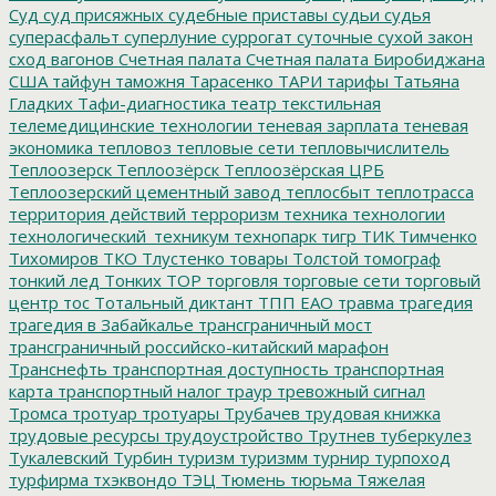
Суд
суд присяжных
судебные приставы
судьи
судья
суперасфальт
суперлуние
суррогат
суточные
сухой закон
сход вагонов
Счетная палата
Счетная палата Биробиджана
США
тайфун
таможня
Тарасенко
ТАРИ
тарифы
Татьяна
Гладких
Тафи-диагностика
театр
текстильная
телемедицинские технологии
теневая зарплата
теневая
экономика
тепловоз
тепловые сети
тепловычислитель
Теплоозерск
Теплоозёрск
Теплоозёрская ЦРБ
Теплоозерский цементный завод
теплосбыт
теплотрасса
территория действий
терроризм
техника
технологии
технологический_техникум
технопарк
тигр
ТИК
Тимченко
Тихомиров
ТКО
Тлустенко
товары
Толстой
томограф
тонкий лед
Тонких
ТОР
торговля
торговые сети
торговый
центр
тос
Тотальный диктант
ТПП ЕАО
травма
трагедия
трагедия в Забайкалье
трансграничный мост
трансграничный российско-китайский марафон
Транснефть
транспортная доступность
транспортная
карта
транспортный налог
траур
тревожный сигнал
Тромса
тротуар
тротуары
Трубачев
трудовая книжка
трудовые ресурсы
трудоустройство
Трутнев
туберкулез
Тукалевский
Турбин
туризм
туризмм
турнир
турпоход
турфирма
тхэквондо
ТЭЦ
Тюмень
тюрьма
Тяжелая