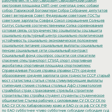
рабочем месте
СМИ
Смидович
Смидовичский район
смотровая площадка
СМП
снег
снегопад
снюс
собаки
собор Парижской Богоматери
Собра
Собрание депутатов
Совет ветеранов
Совет Федерации
советские ГОСТы
советские зарплаты
Совфед
Сокол
сокращения
Солнцев
Солтус
Солцнев
соотечественники
Сопка
соревнования
сотовая связь
сотрудничество
соцвыплаты
соцзащита
социально-культурный центр
социально-политическая
устойчивость
социально-экономическое положение
социальное питание
социальные выплаты
социальные
пенсии
социальные сети
социальный контракт
Социальный фонд
соцопрос
соцсети
соя
спасатели
спасение
спецтранспорт
СПИД
спорт
спортивная
акробатика
спортивная площадка
спорткомплекс
Справедливая Россия
справка
справки
СПЧ
среднее
образование
средняя зарплата
срок годности
СССР
старый
мост
статистика
статья
стела
стимулирующие выплаты
стипендия
стихия
столица
столица ДфО
стоматология
страйкбол
страх
страхование
стрельба
строители
строительство
стройка
студент
студенты
студенческое
общежитие
Стычка рабочих с силовиками
СУ СК
СУ СК по
ЕАО
СУ СК по Хабаровскому краю и ЕАО
су ск рф
СУ СК РФ
по ЕАО
субботнее чтиво
субботник
субсидии
субсидия
суд