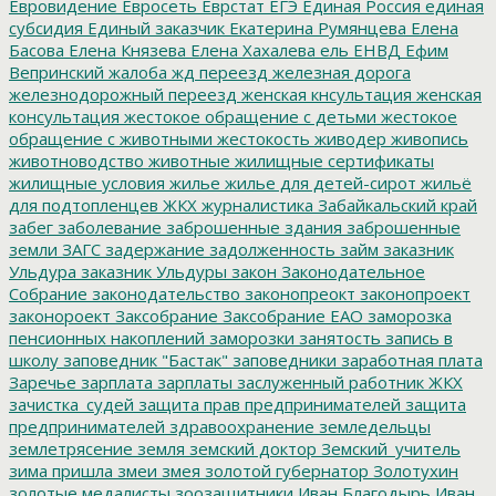
Евровидение
Евросеть
Еврстат
ЕГЭ
Единая Россия
единая
субсидия
Единый заказчик
Екатерина Румянцева
Елена
Басова
Елена Князева
Елена Хахалева
ель
ЕНВД
Ефим
Вепринский
жалоба
жд переезд
железная дорога
железнодорожный переезд
женская кнсультация
женская
консультация
жестокое обращение с детьми
жестокое
обращение с животными
жестокость
живодер
живопись
животноводство
животные
жилищные сертификаты
жилищные условия
жилье
жилье для детей-сирот
жильё
для подтопленцев
ЖКХ
журналистика
Забайкальский край
забег
заболевание
заброшенные здания
заброшенные
земли
ЗАГС
задержание
задолженность
займ
заказник
Ульдура
заказник Ульдуры
закон
Законодательное
Собрание
законодательство
законопреокт
законопроект
законороект
Заксобрание
Заксобрание ЕАО
заморозка
пенсионных накоплений
заморозки
занятость
запись в
школу
заповедник "Бастак"
заповедники
заработная плата
Заречье
зарплата
зарплаты
заслуженный работник ЖКХ
зачистка_судей
защита прав предпринимателей
защита
предпринимателей
здравоохранение
земледельцы
землетрясение
земля
земский доктор
Земский_учитель
зима пришла
змеи
змея
золотой губернатор
Золотухин
золотые медалисты
зоозащитники
Иван Благодырь
Иван