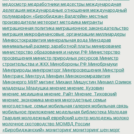
медосмотр
медработники
медсестры
международная
делегация
международные отношения
международный
полумарафон «Биробиджан-Валдгейм»
местные
производители
метеорит
методика
мигранты
миграционная политика
миграционное законодательство
миграция
микрофинансовые_организации
миллиардеры
Минвостокразвития
минеральная вода
Минздрав
минимальный размер заработной платы
минирование
министерство образования и науки РФ
Министерство
просвещения
министр природных ресурсов
Министр
строительства и ЖКХ
Минобороны РФ
Минобрнауки
Минприроды
минпромторг
Минпросвещения
Минстрой
Минтранс
Минтруд
Минфин
Минэкономразвития
Минэнерго
МИР
митинг
Михаил Мишустин
Михаил Озимок
младенцы
Младушка
мнение
мнение_Кузовин
мнение_медицина
мнение_Райт
Мнение_Тиховский
мнение_экономика
мнения
многодетные семьи
многодетные_семьи
мобильная галерея
мобильная связь
мобильное приложение
модельная библиотека
Молодая
Гвардия
молодежный еврейский центр
молодежь
молоко
молочное скотоводство
МОМВД России
«Биробиджанский»
мониторинг
мониторинг цен
морг