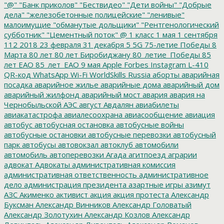
"@"
"Банк приколов"
"Бествидео"
"Дети войны"
"Добрые
дела"
"железобетонные полицейские"
"ленивые"
малоимущие
"обманутые дольщики"
"Рентгенологический
субботник"
"Цементный поток"
@
1 класс
1 мая
1 сентября
112
2018
23 февраля
31 декабря
5
5G
75-летие Победы
8
Марта
80 лет
80 лет Биробиджану
80_летие_Победы
85
лет ЕАО
85_лет_ЕАО
9 мая
Apple
Forbes
Instagram
L-410
QR-код
WhatsApp
Wi-Fi
WorldSkills Russia
аборты
аварийная
посадка
аварийное жилье
аварийные дома
аварийный дом
аварийный жилфонд
аварийный мост
авария
авария на
Чернобыльской АЭС
август
Авдалян
авиабилеты
авиакатастрофа
авиалесоохрана
авиасообщение
авиация
автобус
автобусная остановка
автобусные войны
автобусные остановки
автобусные перевозки
автобусный
парк
автобусы
автовокзал
автоклуб
автомобили
автомобиль
автоперевозки
Агада
агитпоезд
аграрии
адвокат
Адвокаты
административная комиссия
административная ответственность
административное
дело
администрация президента
азартные игры
азимут
АЗС
Акименко
активист
акция
акция протеста
Александр
Буксман
Александр Винников
Александр Головатый
Александр Золотухин
Александр Козлов
Александр