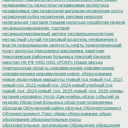
недвижимость
недострои
независимая экспертиза
независимые сми
незаконная миграция
незаконная охота
незаконная рубка
незаконная_реклама
некролог
нелегальная торговля
Немаев
непогода
нерабочая неделя
несанкционированная_торговля
несанкционированный_митинг
несовершеннолетние
несчастный случай
Нетрезвый водитель
неуважение к
власти
неформальная занятость
нефть
Нижнеленинский
пункт пропуска
Николаевка
николаевка_памятник
Николаевская районная больница
Николай Канделя
никотин
НК РФ
НКО
НКО «РОКР»
Новая звезда
Новгородская область
нововвведение
нововведение
нововведениея
нововведения
новое_оборудование
новые люди
новые маршруты
Новый год
новый год_2021
новый год_2022
новый год_2024
новый учебный год
новый_год_2024
новый_год_2025
новый_год_2026
нормы
питания
норовирус
Нотр-Дам
ноябрь
обзор событий за
неделю
Областная больница
областная поликлиника
облздрав
Облученский район
облучье
Облэнергоремонт
Облэнергоремонт Плюс
обман
оборудование
образ
образование
образовательные курсы
образовательные_организации
Обращение
обращения