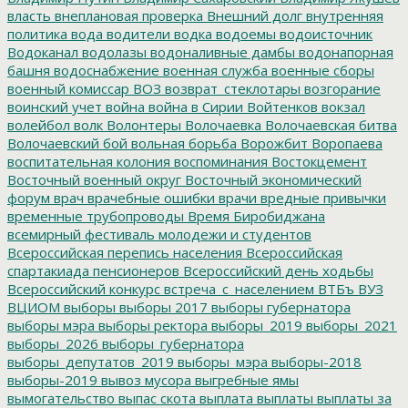
власть
внеплановая проверка
Внешний долг
внутренняя
политика
вода
водители
водка
водоемы
водоисточник
Водоканал
водолазы
водоналивные дамбы
водонапорная
башня
водоснабжение
военная служба
военные сборы
военный комиссар
ВОЗ
возврат_стеклотары
возгорание
воинский учет
война
война в Сирии
Войтенков
вокзал
волейбол
волк
Волонтеры
Волочаевка
Волочаевская битва
Волочаевский бой
вольная борьба
Ворожбит
Воропаева
воспитательная колония
воспоминания
Востокцемент
Восточный военный округ
Восточный экономический
форум
врач
врачебные ошибки
врачи
вредные привычки
временные трубопроводы
Время Биробиджана
всемирный фестиваль молодежи и студентов
Всероссийская перепись населения
Всероссийская
спартакиада пенсионеров
Всероссийский день ходьбы
Всероссийский конкурс
встреча_с_населением
ВТБъ
ВУЗ
ВЦИОМ
выборы
выборы 2017
выборы губернатора
выборы мэра
выборы ректора
выборы_2019
выборы_2021
выборы_2026
выборы_губернатора
выборы_депутатов_2019
выборы_мэра
выборы-2018
выборы-2019
вывоз мусора
выгребные ямы
вымогательство
выпас скота
выплата
выплаты
выплаты за