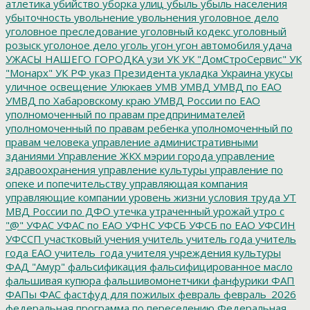
атлетика
убийство
уборка улиц
убыль
убыль населения
убыточность
увольнение
увольнения
уголовное дело
уголовное преследование
уголовный кодекс
уголовный
розыск
уголоное дело
уголь
угон
угон автомобиля
удача
УЖАСЫ НАШЕГО ГОРОДКА
узи
УК
УК "ДомСтроСервис"
УК
"Монарх"
УК РФ
указ Президента
укладка
Украина
укусы
уличное освещение
Улюкаев
УМВ
УМВД
УМВД по ЕАО
УМВД по Хабаровскому краю
УМВД России по ЕАО
уполномоченный по правам предпринимателей
уполномоченный по правам ребенка
уполномоченный по
правам человека
управление административными
зданиями
Управление ЖКХ мэрии города
управление
здравоохранения
управление культуры
управление по
опеке и попечительству
управляющая компания
управляющие компании
уровень жизни
условия труда
УТ
МВД России по ДФО
утечка
утраченный урожай
утро с
"@"
УФАС
УФАС по ЕАО
УФНС
УФСБ
УФСБ по ЕАО
УФСИН
УФССП
участковый
учения
учитель
учитель года
учитель
года ЕАО
учитель_года
учителя
учреждения культуры
ФАД "Амур"
фальсификация
фальсифицированное масло
фальшивая купюра
фальшивомонетчики
фанфурики
ФАП
ФАПы
ФАС
фастфуд для пожилых
февраль
февраль_2026
федеральная программа по переселению
Федеральная