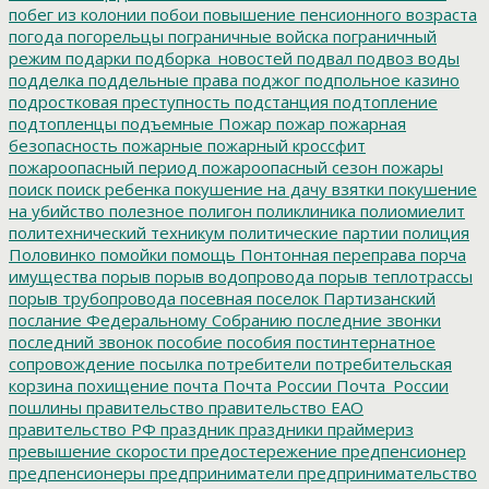
побег из колонии
побои
повышение пенсионного возраста
погода
погорельцы
пограничные войска
пограничный
режим
подарки
подборка_новостей
подвал
подвоз воды
подделка
поддельные права
поджог
подпольное казино
подростковая преступность
подстанция
подтопление
подтопленцы
подъемные
Пожар
пожар
пожарная
безопасность
пожарные
пожарный кроссфит
пожароопасный период
пожароопасный сезон
пожары
поиск
поиск ребенка
покушение на дачу взятки
покушение
на убийство
полезное
полигон
поликлиника
полиомиелит
политехнический техникум
политические партии
полиция
Половинко
помойки
помощь
Понтонная переправа
порча
имущества
порыв
порыв водопровода
порыв теплотрассы
порыв трубопровода
посевная
поселок Партизанский
послание Федеральному Собранию
последние звонки
последний звонок
пособие
пособия
постинтернатное
сопровождение
посылка
потребители
потребительская
корзина
похищение
почта
Почта России
Почта_России
пошлины
правительство
правительство ЕАО
правительство РФ
праздник
праздники
праймериз
превышение скорости
предостережение
предпенсионер
предпенсионеры
предприниматели
предпринимательство