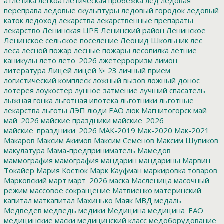
атлетика
легкоатлетическая пробежка
лед
ледовая
переправа
ледовые скульптуры
ледовый городок
ледовый
каток
ледоход
лекарства
лекарственные препараты
лекарство
Ленинская ЦРБ
Ленинский район
Ленинское
Ленинское сельское поселение
Леонид Школьник
лес
леса
лесной пожар
лесные пожары
лесопилка
летние
каникулы
лето
лето_2026
лжетерроризм
лимон
литература
Лицей
лицей № 23
личный прием
логистический комплеск
ложный вызов
ложный донос
лотерея
лоукостер
лунное затмение
лучший спасатель
лыжная гонка
льготная ипотека
льготники
льготные
лекарства
льготы
ЛЭП
люди ЕАО
люк
Магнитогорск
май
май_2026
майские праздники
майские_2026
майские_праздники_2026
МАК-2019
Мак-2020
Мак-2021
Макаров
Максим Акимов
Максим Семенов
Максим Шупиков
макулатура
Мама-предприниматель
Мамедов
маммография
мамография
мандарин
мандарины
Марвин
Токайер
Мария Костюк
Марк Кауфман
маркировка товаров
Марковский
март
март_2026
маска
Масленица
масочный
режим
массовое сокращение
Матвиенко
материнский
капитал
маткапитал
Махинько
Маяк
МВД
медаль
Медведев
медведь
медики
Медицина
медицина_ЕАО
медицинские маски
медицинский класс
медоборудование