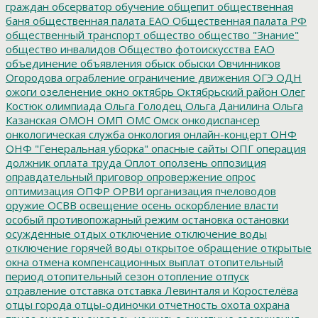
граждан
обсерватор
обучение
общепит
общественная
баня
общественная палата ЕАО
Общественная палата РФ
общественный транспорт
общество
общество "Знание"
общество инвалидов
Общество фотоискусства ЕАО
объединение
объявления
обыск
обыски
Овчинников
Огородова
ограбление
ограничение движения
ОГЭ
ОДН
ожоги
озеленение
окно
октябрь
Октябрьский район
Олег
Костюк
олимпиада
Ольга Голодец
Ольга Данилина
Ольга
Казанская
ОМОН
ОМП
ОМС
Омск
онкодиспансер
онкологическая служба
онкология
онлайн-концерт
ОНФ
ОНФ "Генеральная уборка"
опасные сайты
ОПГ
операция
должник
оплата труда
Оплот
оползень
оппозиция
оправдательный приговор
опровержение
опрос
оптимизация
ОПФР
ОРВИ
организация пчеловодов
оружие
ОСВВ
освещение
осень
оскорбление власти
особый противопожарный режим
остановка
остановки
осужденные
отдых
отключение
отключение воды
отключение горячей воды
открытое обращение
открытые
окна
отмена компенсационных выплат
отопительный
период
отопительный сезон
отопление
отпуск
отравление
отставка
отставка Левинталя и Коростелёва
отцы города
отцы-одиночки
отчетность
охота
охрана