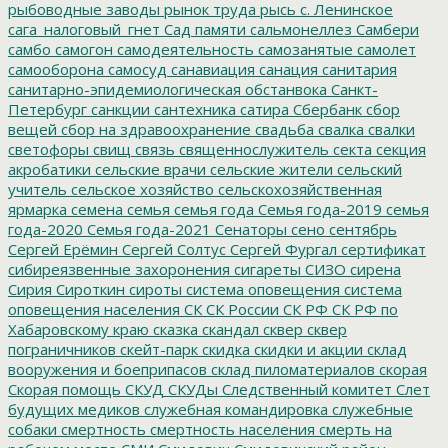
рыбоводные заводы
рынок труда
рысь
с. Ленинское
сага_налоговый_гнет
Сад памяти
сальмонеллез
Самбери
самбо
самогон
самодеятельность
самозанятые
самолет
самооборона
самосуд
санавиация
санация
санитария
санитарно-эпидемиологическая обстанвока
Санкт-
Петербург
санкции
сантехника
сатира
Сбербанк
сбор
вещей
сбор на здравоохранение
свадьба
свалка
свалки
светофоры
свищ
связь
священнослужитель
секта
секция
акробатики
сельские врачи
сельские жители
сельский
учитель
сельское хозяйство
сельскохозяйственная
ярмарка
семена
семья
семья года
Семья года-2019
семья
года-2020
Семья года-2021
Сенаторы
сено
сентябрь
Сергей Ерёмин
Сергей Солтус
Сергей Фургал
сертификат
сибиреязвенные захоронения
сигареты
СИЗО
сирена
Сирия
Сироткин
сироты
система оповещения
система
оповещения населения
СК
СК России
СК РФ
СК РФ по
Хабаровскому краю
сказка
скандал
сквер
сквер
пограничников
скейт-парк
скидка
скидки и акции
склад
вооружения и боеприпасов
склад пиломатериалов
скорая
Скорая помощь
СКУД
СКУДы
Следственный комитет
Слет
будущих медиков
служебная командировка
служебные
собаки
смертность
смертность населения
смерть на