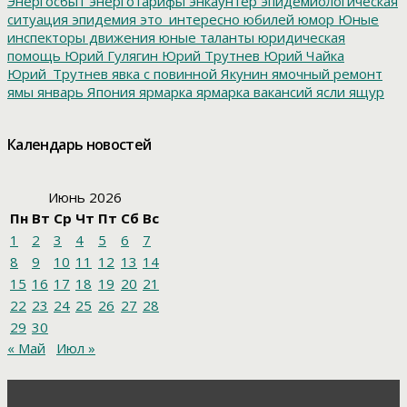
Энергосбыт
энерготарифы
энкаунтер
эпидемиологическая
ситуация
эпидемия
это_интересно
юбилей
юмор
Юные
инспекторы движения
юные таланты
юридическая
помощь
Юрий Гулягин
Юрий Трутнев
Юрий Чайка
Юрий_Трутнев
явка с повинной
Якунин
ямочный ремонт
ямы
январь
Япония
ярмарка
ярмарка вакансий
ясли
ящур
Календарь новостей
Июнь 2026
Пн
Вт
Ср
Чт
Пт
Сб
Вс
1
2
3
4
5
6
7
8
9
10
11
12
13
14
15
16
17
18
19
20
21
22
23
24
25
26
27
28
29
30
« Май
Июл »