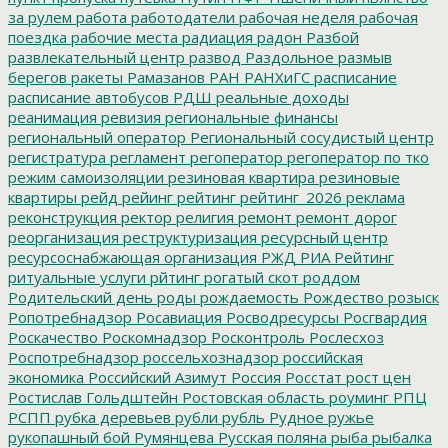
за рулем
работа
работодатели
рабочая неделя
рабочая
поездка
рабочие места
радиация
радон
Разбой
развлекательный центр
развод
Раздольное
размыв
берегов
ракеты
Рамазанов
РАН
РАНХиГС
расписание
расписание автобусов
РДШ
реальные доходы
реанимация
ревизия
региональные финансы
региональный оператор
Региональный сосудистый центр
регистратура
регламент
регоператор
регоператор по тко
режим самоизоляции
резиновая квартира
резиновые
квартиры
рейд
рейинг
рейтинг
рейтинг_2026
реклама
реконструкция
ректор
религия
ремонт
ремонт дорог
реорганизация
реструктуризация
ресурсный центр
ресурсоснабжающая организация
РЖД
РИА Рейтинг
ритуальные услуги
рйтинг
рогатый скот
роддом
Родительский день
роды
рождаемость
Рождество
розыск
Ропотребнадзор
Росавиация
Росводресурсы
Росгвардия
Роскачество
Роскомнадзор
Росконтроль
Рослесхоз
Роспотребнадзор
россельхознадзор
российская
экономика
Российский Азимут
Россия
Росстат
рост цен
Ростислав Гольдштейн
Ростовская область
роуминг
РПЦ
РСПП
рубка деревьев
рубли
рубль
Рудное
ружье
рукопашный бой
Румянцева
Русская поляна
рыба
рыбалка