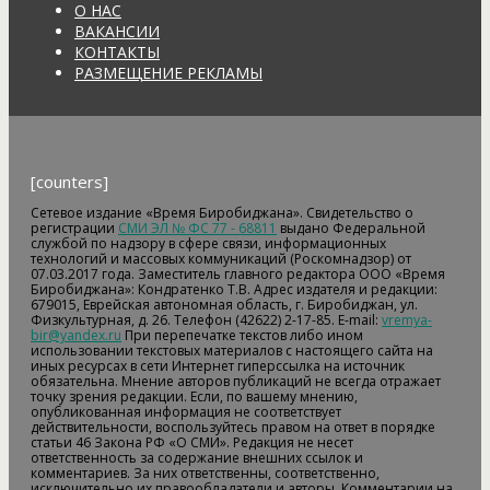
О НАС
ВАКАНСИИ
КОНТАКТЫ
РАЗМЕЩЕНИЕ РЕКЛАМЫ
[counters]
Сетевое издание «Время Биробиджана». Свидетельство о
регистрации
СМИ ЭЛ № ФС 77 - 68811
выдано Федеральной
службой по надзору в сфере связи, информационных
технологий и массовых коммуникаций (Роскомнадзор) от
07.03.2017 года. Заместитель главного редактора ООО «Время
Биробиджана»: Кондратенко Т.В. Адрес издателя и редакции:
679015, Еврейская автономная область, г. Биробиджан, ул.
Физкультурная, д. 26. Телефон (42622) 2-17-85. E-mail:
vremya-
bir@yandex.ru
При перепечатке текстов либо ином
использовании текстовых материалов с настоящего сайта на
иных ресурсах в сети Интернет гиперссылка на источник
обязательна. Мнение авторов публикаций не всегда отражает
точку зрения редакции. Если, по вашему мнению,
опубликованная информация не соответствует
действительности, воспользуйтесь правом на ответ в порядке
статьи 46 Закона РФ «О СМИ». Редакция не несет
ответственность за содержание внешних ссылок и
комментариев. За них ответственны, соответственно,
исключительно их правообладатели и авторы. Комментарии на