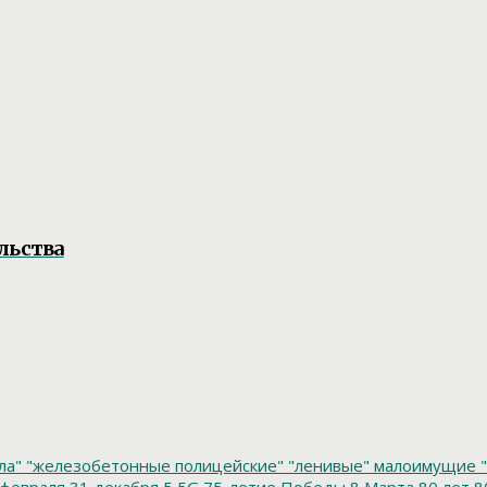
льства
ла"
"железобетонные полицейские"
"ленивые" малоимущие
"
февраля
31 декабря
5
5G
75-летие Победы
8 Марта
80 лет
8