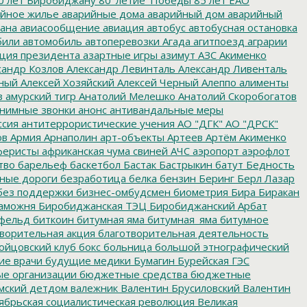
йное жилье
аварийные дома
аварийный дом
аварийный
ана
авиасообщение
авиация
автобус
автобусная остановка
били
автомобиль
автоперевозки
Агада
агитпоезд
аграрии
ция президента
азартные игры
азимут
АЗС
Акименко
сандр Козлов
Александр Левинталь
Александр Ливенталь
ный
Алексей Хозяйский
Алексей Черный
Алеппо
алименты
з
амурский тигр
Анатолий Мелешко
Анатолий Скоробогатов
нимные звонки
анонс
антивандальные меры
ссия
антитеррористические учения
АО "ДГК"
АО "ДРСК"
ов
Армия
Арнаполин
арт-объекты
Артеев
Артём Акименко
еристы
африканская чума свиней
АЧС
аэропорт
аэрофлот
тво
барельеф
баскетбол
Бастак
Бастрыкин
батут
Бедность
нные дороги
безработица
белка
бензин
Беринг
Берл Лазар
без поддержки
бизнес-омбудсмен
биометрия
Бира
Биракан
аможня
Биробиджанская ТЭЦ
Биробиджанский Арбат
фельд
биткоин
битумная яма
битумная_яма
битумное
ворительная акция
благотворительная деятельность
ойцовский клуб
бокс
больница
большой этнографический
е врачи
будущие медики
Бумагин
Бурейская ГЭС
е организации
бюджетные средства
бюджетные
мский детдом
валежник
Валентин Брусиловский
Валентин
ябрьская социалистическая революция
Великая