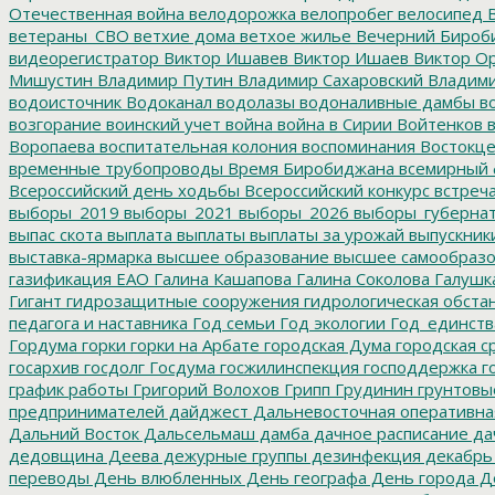
Отечественная война
велодорожка
велопробег
велосипед
В
ветераны_СВО
ветхие дома
ветхое жилье
Вечерний Бироб
видеорегистратор
Виктор Ишавев
Виктор Ишаев
Виктор О
Мишустин
Владимир Путин
Владимир Сахаровский
Владими
водоисточник
Водоканал
водолазы
водоналивные дамбы
во
возгорание
воинский учет
война
война в Сирии
Войтенков
в
Воропаева
воспитательная колония
воспоминания
Востокц
временные трубопроводы
Время Биробиджана
всемирный 
Всероссийский день ходьбы
Всероссийский конкурс
встреч
выборы_2019
выборы_2021
выборы_2026
выборы_губерна
выпас скота
выплата
выплаты
выплаты за урожай
выпускник
выставка-ярмарка
высшее образование
высшее самообразо
газификация ЕАО
Галина Кашапова
Галина Соколова
Галушк
Гигант
гидрозащитные сооружения
гидрологическая обста
педагога и наставника
Год семьи
Год экологии
Год_единств
Гордума
горки
горки на Арбате
городская Дума
городская с
госархив
госдолг
Госдума
госжилинспекция
господдержка
г
график работы
Григорий Волохов
Грипп
Грудинин
грунтовы
предпринимателей
дайджест
Дальневосточная оперативна
Дальний Восток
Дальсельмаш
дамба
дачное расписание
да
дедовщина
Деева
дежурные группы
дезинфекция
декабрь
переводы
День влюбленных
День географа
День города
Де