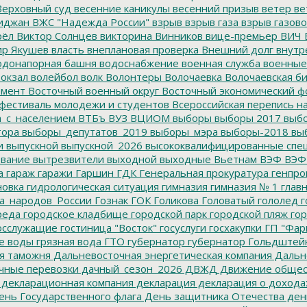
ерховный суд
весенние каникулы
весенний призыв
ветер
ве
иджан
ВЖС "Надежда России"
взрыв
взрыв газа
взрыв газово
рёл
Виктор Солнцев
викторина
Винников
вице-премьер
ВИЧ
р Якушев
власть
внеплановая проверка
Внешний долг
внутр
донапорная башня
водоснабжение
военная служба
военные
окзал
волейбол
волк
Волонтеры
Волочаевка
Волочаевская б
емент
Восточный военный округ
Восточный экономический ф
фестиваль молодежи и студентов
Всероссийская перепись н
а_с_населением
ВТБъ
ВУЗ
ВЦИОМ
выборы
выборы 2017
выбо
тора
выборы_депутатов_2019
выборы_мэра
выборы-2018
вы
и
выпускной
выпускной_2026
высококвалифицированные спе
вание
вытрезвители
выходной
выходные
Вьетнам
ВЭФ
ВЭФ
а
гараж
гаражи
Гаршин
ГДК
Генеральная прокуратура
генпро
новка
гидрологическая ситуация
гимназия
гимназия № 1
глав
а_народов_России
Гознак
ГОК
Голикова
Головатый
гололед
г
реда
городское кладбище
городской парк
городской пляж
гор
осслужащие
гостиница "Восток"
госуслуги
госхакупки
ГП "Фар
е воды
грязная вода
ГТО
губернатор
губернатор Гольдштей
я таможня
Дальневосточная энергетическая компания
Дальне
чные перевозки
дачный_сезон_2026
ДВЖД
Движение общес
декларационная компания
декларация
декларация о дохода
нь Государственного флага
День защитника Отечества
ден