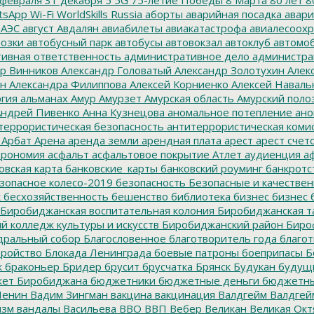
tsApp
Wi-Fi
WorldSkills Russia
аборты
аварийная посадка
авари
 АЭС
август
Авдалян
авиабилеты
авиакатастрофа
авиалесоохр
озки
автобусный парк
автобусы
автовокзал
автоклуб
автомо
ивная ответственность
административное дело
администра
р Винников
Александр Головатый
Александр Золотухин
Алек
ин
Александра Филиппова
Алексей Корниенко
Алексей Наваль
гия
альманах
Амур
Амурзет
Амурская область
Амурский поло
ндрей Пивенко
Анна Кузнецова
аномальное потепление
ано
террористическая безопасность
антитеррористическая коми
Арбат
Арена
аренда земли
арендная плата
арест
арест счет
трономия
асфальт
асфальтовое покрытие
Атлет
аудиенция
аф
овская карта
банковские_карты
банковский роуминг
банкротс
зопасное колесо-2019
безопасность
Безопасные и качестве
к
бесхозяйственность
бешенство
библиотека
бизнес
бизнес 
Биробиджанская воспитательная колония
Биробиджанская т
 колледж культуры и искусств
Биробиджанский район
Биро
дральный собор
Благословенное
благотворитель года
благот
тройство
Блокада Ленинграда
боевые патроны
боеприпасы
Б
к
браконьер
Бридер
брусит
брусчатка
Брянск
Будукан
будущи
ет Биробиджана
бюджетники
бюджетные деньги
бюджетны
Ленин
Вадим Зингман
вакцина
вакцинация
Валдгейм
Валдгей
изм
вандалы
Васильева
ВВО
ВВП
Вебер
Великан
Великая Окт