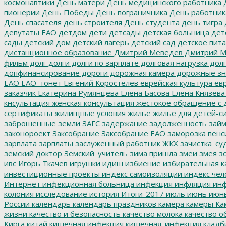
космонавтики
День матери
День медицинского работника
Д
пионерии
День Победы
День пограничника
День работник
День спасателя
день строителя
День студента
день тигра
депутаты ЕАО
детдом
дети
детсады
детская больница
дет
сады
детский дом
детский лагерь
детский сад
детское пит
дистанционное образование
Дмитрий Меведев
Дмитрий М
фильм
долг
долги
долги по зарплате
долговая нагрузка
долг
допфинансирование
дороги
дорожная камера
дорожные зн
ЕАО
ЕАО_тонет
Евгений Коростелев
еврейская культура
евр
заказчик
Екатерина Румянцева
Елена Басова
Елена Князева
кнсультация
женская консультация
жестокое обращение с 
сертификаты
жилищные условия
жилье
жилье для детей-с
заброшенные земли
ЗАГС
задержание
задолженность
зай
законороект
Заксобрание
Заксобрание ЕАО
заморозка пенс
зарплата
зарплаты
заслуженный работник ЖКХ
зачистка_су
земский доктор
Земский_учитель
зима пришла
змеи
змея
зо
ивс
Игорь Ткачев
игрушки
идиш
избиение
избирательная к
инвестиционные проекты
индекс самоизоляции
индекс чел
Интернет
инфекционная больница
инфекция
инфляция
инф
колония
исследование
история
Итоги-2017
июль
июнь
июн
России
календарь
календарь праздников
камера
камеры
Ка
жизни
качество и безопасность
качество молока
качество о
Кирга
китай
кишечная инфекция
кишечная_инфекция
кладб