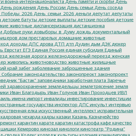
и воина-интернационалиста
День памяти и скорби
День
День рождения
День России
День семьи
День соседа
_Победы_2026
День_семьи_2026
деньги
депутат
депутаты
а
детские батуты
детские выплаты
детские пособия
детские
кие животные
диспансеризация
дистанционка
и
Добрые руки
довыборы_в_Думу
дождь
документальный
фицеров
дом престарелых
домашние животные
ход
доходы
ДПС
дрова
ДТП
дтп
Дудин
дым
ДЭК
дюкер
ть
Еврстат
ЕГЭ
Единая Россия
единая субсидия
Единый
езд
железная дорога
железнодорожный переезд
женская
дер
живопись
животноводство
животные
жилищные
ий край
забег
заболевание
заброшенные здания
 Собрание
законодательство
законопреокт
законопроект
ведник "Бастак"
заповедники
заработная плата
Заречье
лей
здравоохранение
земледельцы
землетрясение
земля
ники
Иван Благодырь
Иван Голунов
Иван Проходцев
ИВЛ
аиль
имена
импорт
инвалиды
инвестирование
инвестиции
остранные государства
инспектор ДПС
инсульт
интервью
кусственная елка
искусственный_интеллект
исправительная
кадровая чехарда
кадры
казаки
Казань
Казначейство
ремонт
карантин
карате
каратин
катастрофа
кафе
качество
 шишки
Кемерово
кинозал
кинологи
кинотеатр "Родина"
д-сводка
Кодекс
колледж культуры
колония
командировка