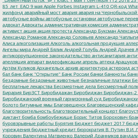
85_лет_ЕАО
9 мая
Apple
Forbes
Instagram
L-410
QR-код
Wha
жилфонд
аварийный мост
авария
авария на Чернобыльской
автобусные войны
автобусные остановки
автобусные перев
адвокат
Адвокаты
административная комиссия
администрат
активист
акция
акция протеста
Александр Буксман
Александ
Александр Романов
Александр Соловьев
Александр Чаплыг
Алиса
алкоголизация
Алкоголь
алкогольная продукция
аллер
Ангелы мира
Андрей Бялик
Андрей Голубь
Андрей Драчев
А
антикоррупционное законодательство
антисанитария
анти
апелляция
аппарат видеофиксации
апрель
аптека
Арашуков
Артём Куликов
Архангельск
архив
архитектура
астероид
ас
бал
банк
банк "Открытие"
Банк России
банки
банкноты
банк
бездомные
бездомные животные
безналичные платежи
Бе
бесплатные лекарства
Бессмертные дела
Бессмертный пол
Бирария
БирЗСТ
Биробидажан
Биробиджан
Биробиджан-2
Биробиджанский военный гарнизонный суд
Биробиджанский
болото
битумные ямы
Благовещенск
Благовещенский кафе
благотворительность
благотворительный концерт
благоус
диктант
бомба
бомбоубежище
Борис Титов
Борохович
бра
буровзрывные работы
Бурятия
Бюджет
бюджет 2017
бюдж
учреждения
бюджетный кредит
бюрократия
В. Путин
В.И. 
Коровин
Валентина Матвиенко
Валерий Дранников
вандал