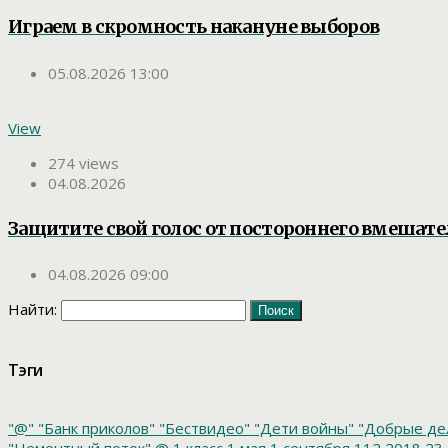
Играем в скромность накануне выборов
05.08.2026 13:00
View
274 views
04.08.2026
Защитите свой голос от постороннего вмешате
04.08.2026 09:00
Найти:
Тэги
"@"
"Банк приколов"
"Бествидео"
"Дети войны"
"Добрые де
"Цементный поток"
@
1 класс
1 мая
1 сентября
112
2018
23 