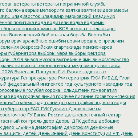
теран
ветераны
ветераны пограничной службы
го баллона
взрыв метеорита
взятка
взятки
видеокамеры
ВККС
Владивосток
Владимир Марковский
Владимир
енняя политика
вода
водители
водка
водоемы
 сборы
военный комиссар
ВОЗ
возврат_стеклотары
итва
Волочаевский бой
вольная борьба
Ворожбит
орум
врач
врачебные ошибки
врачи
вредные привычки
аселения
Всероссийская спартакиада пенсионеров
ры губернатора
выборы мэра
выборы ректора
боры-2019
вывоз мусора
выгребные ямы
вымогательство
циалисты
высокотехнологичная_медпомощь
выставка
_2026
Вячеслав Пастухов
Г.И. Радде
гадюка
газ
куратура
Генпрокуратура РФ
гериатрия
ГЖИ
ГИБДД
Гиви
ный федеральный инспектор
год культурного наследия
год
олосование
голубая сорока
Гольдштейн
гомеопатия
ячая вода
горячая линия
горячее питание
госавтоинспекция
мация"
грабеж
град
граница
грант
график подвоза воды
н
губернатор ЕАО
ГУК
Гулягин
Д
давление на
восточное ГУ Банка России
дальневосточный гектар
твенный контроль
двор
Дворы
ДГК
дебош
дебошир
х
дело Ельчина
демография
демогрфия
денежные
ь защиты детей
День Знаний
День Конституции РФ
День