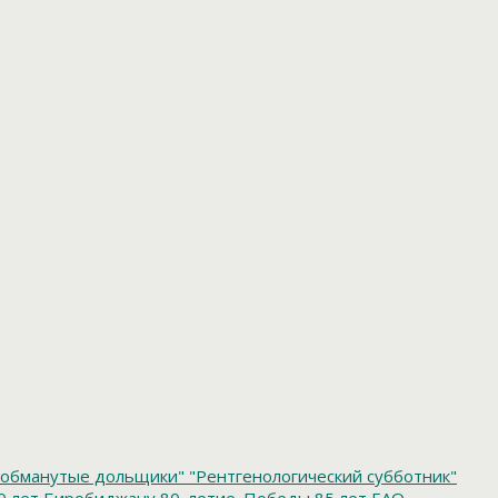
обманутые дольщики"
"Рентгенологический субботник"
0 лет Биробиджану
80_летие_Победы
85 лет ЕАО