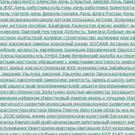
ень народного единства
день открытых дверей
День памят
а ЖКХ
День работника культуры
день работника транспорта
день учителя
день физкультурника
День флага России
День
ская музыкальная школа
детская площадка
детская_больниц
ание
детское пособие
Джабаров
Джанхотов
дзюдо
диабет
ди
едведев
Дмитрий Нестеров
Доблесть_Хингана
Добрые люд
острои
долгострой
долевое строительство
должники
дом о
аки
дорожные камеры
дорожный радар
ДОСААФ
дотации
до
ейская_мудрость
еврейские традиции
Евровидение
Евросе
Елена Хахалева
ель
ЕНВД
Ефим Вепринский
жалоба
жд пере
детьми
жестокое обращение с животными
жестокость
живо
ирот
жильё для подтопленцев
ЖКХ
журналистика
Забайкальск
м
заказник Ульдура
заказник Ульдуры
закон
Законодательное
ионных накоплений
заморозки
занятость
запись в школу
запо
дей
защита прав предпринимателей
защита предпринимате
лотой губернатор
Золотухин
золотые медалисты
зоозащит
ампания
избирком
Известковый
измени жизнь к лучшему
Изр
овеческого развития
индексация
инновационное развитие
ин
раструктура
ипотека
Ирина Пинчук
Иркутская область
иск
ис
ь_2026
кабель линии электропередачи
кадетский бал
кадеты
мчатка
Камчатский край
канализация
капитальный ремонт
кап
бслуживания
Кванториум
квартиры
квитанция
КДН
кедровые
ище
клещ
клещи
клубника
книга памяти
книги
КНР
КоАП
кови