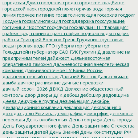
городская Дума
городская среда
городское кладбище
городской парк
городской пляж
горячая вода
горячая
линия
горячее питание
госавтоинспекция
госархив
госдолг
Госдума
госжилинспекция
господдержка
госслужащие
гостиница "Восток"
госуслуги
госхакупки
ГП "Фармация"
грабеж
град
граница
грант
график подвоза воды
график
работы
Григорий Волохов
Грипп
Грудинин
грунтовые
воды
грязная вода
ГТО
губернатор
губернатор
Гольдштейн
губернатор ЕАО
ГУК
Гулягин
Д
давление на
предпринимателей
дайджест
Дальневосточная
оперативная таможня
Дальневосточная энергетическая
компания
Дальневосточное ГУ Банка России
дальневосточный гектар
Дальний Восток
Дальсельмаш
дамба
дачное расписание
дачные перевозки
дачный_сезон_2026
ДВЖД
Движение общественный
контроль
двор
Дворы
ДГК
дебош
дебошир
дедовщина
Деева
дежурные группы
дезинфекция
декабрь
декларационная компания
декларация
декларация о
доходах
дело Ельчина
демография
демогрфия
денежные
переводы
День влюбленных
День географа
День города
День Государственного флага
День защитника Отечества
день защиты детей
День Знаний
День Конституции РФ
День космонавтики
День матери
День медицинского