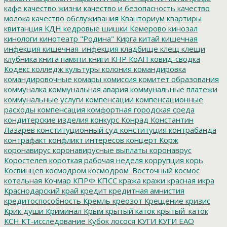
кафе
качество жизни
качество и безопасность
качество
молока
качество обслуживания
Кванториум
квартиры
квитанция
КДН
кедровые шишки
Кемерово
кинозал
кинологи
кинотеатр "Родина"
Кирга
китай
кишечная
инфекция
кишечная_инфекция
кладбище
клещ
клещи
клубника
книга памяти
книги
КНР
КоАП
ковид-сводка
Кодекс
колледж культуры
колония
командировка
командировочные
комары
комиссия
комитет образования
коммуналка
коммунальная авария
коммунальные платежи
коммунальные услуги
компенсации
компенсационные
расходы
компенсация
комфортная городская среда
кондитерские изделия
конкурс
Конрад
Константин
Лазарев
конституционный суд
конституция
контрабанда
контрафакт
конфликт интересов
концерт
Корж
коронавирус
коронавирусные выплаты
коронаврус
Коростелев
короткая рабочая неделя
коррупция
корь
Косвинцев
космодром
космодром_Восточный
космос
котельная
Кочмар
КПРФ
КПСС
кража
кражи
красная икра
Краснодарский край
кредит
кредитная амнистия
кредитоспособность
Кремль
креозот
Крещение
кризис
Крик души
Криминал
Крым
крытый каток
крытый_каток
КСН
КТ-исследование
Кубок лосося
КУГИ
КУГИ ЕАО