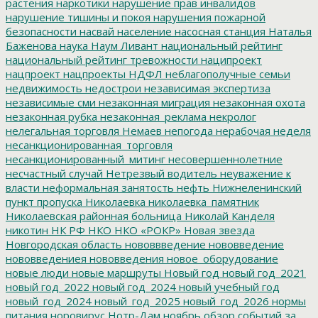
растения
наркотики
нарушение прав инвалидов
нарушение тишины и покоя
нарушения пожарной
безопасности
насвай
население
насосная станция
Наталья
Баженова
наука
Наум Ливант
национальный рейтинг
национальный рейтинг тревожности
наципроект
нацпроект
нацпроекты
НДФЛ
неблагополучные семьи
недвижимость
недострои
независимая экспертиза
независимые сми
незаконная миграция
незаконная охота
незаконная рубка
незаконная_реклама
некролог
нелегальная торговля
Немаев
непогода
нерабочая неделя
несанкционированная_торговля
несанкционированный_митинг
несовершеннолетние
несчастный случай
Нетрезвый водитель
неуважение к
власти
неформальная занятость
нефть
Нижнеленинский
пункт пропуска
Николаевка
николаевка_памятник
Николаевская районная больница
Николай Канделя
никотин
НК РФ
НКО
НКО «РОКР»
Новая звезда
Новгородская область
нововвведение
нововведение
нововведениея
нововведения
новое_оборудование
новые люди
новые маршруты
Новый год
новый год_2021
новый год_2022
новый год_2024
новый учебный год
новый_год_2024
новый_год_2025
новый_год_2026
нормы
питания
норовирус
Нотр-Дам
ноябрь
обзор событий за