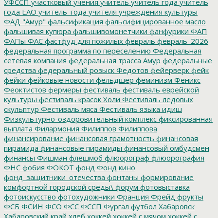
УФССП
участковый
учения
учитель
учитель года
учитель
года ЕАО
учитель_года
учителя
учреждения культуры
ФАД "Амур"
фальсификация
фальсифицированное масло
фальшивая купюра
фальшивомонетчики
фанфурики
ФАП
ФАПы
ФАС
фастфуд для пожилых
февраль
февраль_2026
федеральная программа по переселению
Федеральная
сетевая компания
федеральная трасса Амур
федеральные
средства
федеральный розыск
Федотов
фейерверк
фейк
фейки
фейковые новости
фельдшер
феминизм
Феникс
Феоктистов
фермеры
фестиваль
фестиваль еврейской
культуры
фестиваль красок Холи
Фестиваль ледовых
скульптур
Фестиваль мяса
Фестиваль языка идиш
Физкультурно-оздоровительный комплекс
фиксированная
выплата
Филармония
Филиппов
Филиппова
финансирование
финансовая грамотность
финансовая
пирамида
финансовые пирамиды
финансовый омбудсмен
финансы
Фишман
флешмоб
флюорограф
флюорография
ФНС
фобия
ФОКОТ
фонд
Фонд кино
фонд_защитники_отечества
фонтаны
формирование
комфортной городской среды\
форум
фотовыставка
фотоискусство
фотохудожники
Франция
Фрейд
фрукты
ФСБ
ФСИН
ФСО
ФСС
ФССП
Фургал
футбол
Хабаровск
Хабаровский край
хлеб
хоккей
хоккей с мячом
хоккей с