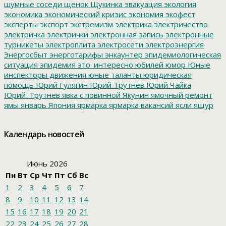
шумные соседи
щенок
Щукинка
эвакуация
экология
экономика
экономический кризис
экономия
экофест
эксперты
экспорт
экстремизм
электрика
электричество
электричка
электрички
электронная запись
электронные
турникеты
электроплита
электросети
электроэнергия
Энергосбыт
энерготарифы
энкаунтер
эпидемиологическая
ситуация
эпидемия
это_интересно
юбилей
юмор
Юные
инспекторы движения
юные таланты
юридическая
помощь
Юрий Гулягин
Юрий Трутнев
Юрий Чайка
Юрий_Трутнев
явка с повинной
Якунин
ямочный ремонт
ямы
январь
Япония
ярмарка
ярмарка вакансий
ясли
ящур
Календарь новостей
Июнь 2026
Пн
Вт
Ср
Чт
Пт
Сб
Вс
1
2
3
4
5
6
7
8
9
10
11
12
13
14
15
16
17
18
19
20
21
22
23
24
25
26
27
28