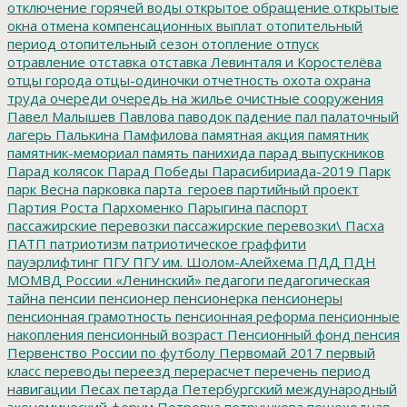
отключение горячей воды
открытое обращение
открытые
окна
отмена компенсационных выплат
отопительный
период
отопительный сезон
отопление
отпуск
отравление
отставка
отставка Левинталя и Коростелёва
отцы города
отцы-одиночки
отчетность
охота
охрана
труда
очереди
очередь на жилье
очистные сооружения
Павел Малышев
Павлова
паводок
падение
пал
палаточный
лагерь
Палькина
Памфилова
памятная акция
памятник
памятник-мемориал
память
панихида
парад выпускников
Парад колясок
Парад Победы
Парасибириада-2019
Парк
парк Весна
парковка
парта_героев
партийный проект
Партия Роста
Пархоменко
Парыгина
паспорт
пассажирские перевозки
пассажирские перевозки\
Пасха
ПАТП
патриотизм
патриотическое граффити
пауэрлифтинг
ПГУ
ПГУ им. Шолом-Алейхема
ПДД
ПДН
МОМВД России «Ленинский»
педагоги
педагогическая
тайна
пенсии
пенсионер
пенсионерка
пенсионеры
пенсионная грамотность
пенсионная реформа
пенсионные
накопления
пенсионный возраст
Пенсионный фонд
пенсия
Первенство России по футболу
Первомай 2017
первый
класс
переводы
переезд
перерасчет
перечень
период
навигации
Песах
петарда
Петербургский международный
экономический форум
Петровка
петрушкова
пешеходная