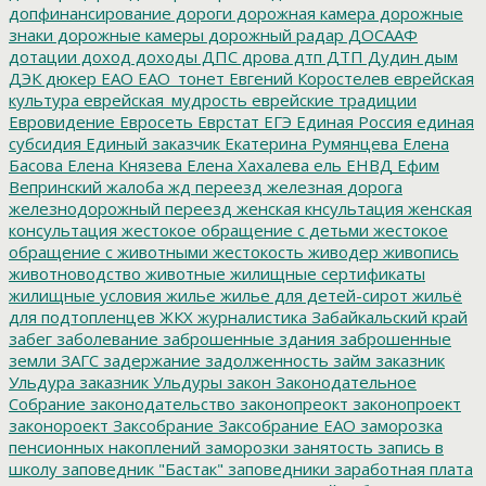
допфинансирование
дороги
дорожная камера
дорожные
знаки
дорожные камеры
дорожный радар
ДОСААФ
дотации
доход
доходы
ДПС
дрова
дтп
ДТП
Дудин
дым
ДЭК
дюкер
ЕАО
ЕАО_тонет
Евгений Коростелев
еврейская
культура
еврейская_мудрость
еврейские традиции
Евровидение
Евросеть
Еврстат
ЕГЭ
Единая Россия
единая
субсидия
Единый заказчик
Екатерина Румянцева
Елена
Басова
Елена Князева
Елена Хахалева
ель
ЕНВД
Ефим
Вепринский
жалоба
жд переезд
железная дорога
железнодорожный переезд
женская кнсультация
женская
консультация
жестокое обращение с детьми
жестокое
обращение с животными
жестокость
живодер
живопись
животноводство
животные
жилищные сертификаты
жилищные условия
жилье
жилье для детей-сирот
жильё
для подтопленцев
ЖКХ
журналистика
Забайкальский край
забег
заболевание
заброшенные здания
заброшенные
земли
ЗАГС
задержание
задолженность
займ
заказник
Ульдура
заказник Ульдуры
закон
Законодательное
Собрание
законодательство
законопреокт
законопроект
законороект
Заксобрание
Заксобрание ЕАО
заморозка
пенсионных накоплений
заморозки
занятость
запись в
школу
заповедник "Бастак"
заповедники
заработная плата