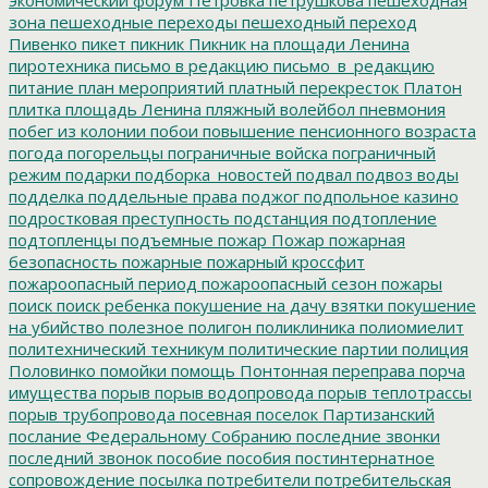
зона
пешеходные переходы
пешеходный переход
Пивенко
пикет
пикник
Пикник на площади Ленина
пиротехника
письмо в редакцию
письмо_в_редакцию
питание
план мероприятий
платный перекресток
Платон
плитка
площадь Ленина
пляжный волейбол
пневмония
побег из колонии
побои
повышение пенсионного возраста
погода
погорельцы
пограничные войска
пограничный
режим
подарки
подборка_новостей
подвал
подвоз воды
подделка
поддельные права
поджог
подпольное казино
подростковая преступность
подстанция
подтопление
подтопленцы
подъемные
пожар
Пожар
пожарная
безопасность
пожарные
пожарный кроссфит
пожароопасный период
пожароопасный сезон
пожары
поиск
поиск ребенка
покушение на дачу взятки
покушение
на убийство
полезное
полигон
поликлиника
полиомиелит
политехнический техникум
политические партии
полиция
Половинко
помойки
помощь
Понтонная переправа
порча
имущества
порыв
порыв водопровода
порыв теплотрассы
порыв трубопровода
посевная
поселок Партизанский
послание Федеральному Собранию
последние звонки
последний звонок
пособие
пособия
постинтернатное
сопровождение
посылка
потребители
потребительская