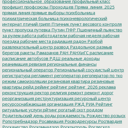
профессиональное_образование
профильный класс
профицит
профсоюзы
Проходцев
Пряма_линия_2025
прямая линия
прямые выборы
психбольница
психиатрическая больница
психоневрологический
интернат
птичий грипп
Птичник
пункт весового контроля
пункт пропуска
путевка
Путин
ПФР
Пшеничный
пьянство
за рулем
работа
работодатели
рабочая неделя
рабочая
поездка
рабочие места
радиация
радон
Разбой
развлекательный центр
развод
Раздольное
размыв
берегов
ракеты
Рамазанов
РАН
РАНХиГС
расписание
расписание автобусов
РДШ
реальные доходы
реанимация
ревизия
региональные финансы
региональный оператор
Региональный сосудистый центр
регистратура
регламент
регоператор
регоператор по тко
режим самоизоляции
резиновая квартира
резиновые
квартиры
рейд
рейинг
рейтинг
рейтинг_2026
реклама
реконструкция
ректор
религия
ремонт
ремонт дорог
реорганизация
реструктуризация
ресурсный центр
ресурсоснабжающая организация
РЖД
РИА Рейтинг
ритуальные услуги
рйтинг
рогатый скот
роддом
Родительский день
роды
рождаемость
Рождество
розыск
Ропотребнадзор
Росавиация
Росводресурсы
Росгвардия
Роскачество
Роскомнадзор
Росконтроль
Рослесхоз