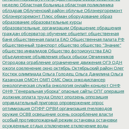
неделю
Областная больница
областная поликлиника
облздрав
Облученский район
облучье
Облэнергоремонт
Облэнергоремонт Плюс
обман
оборудование
образ
образование
образовательные курсы
образовательные_организации
Обращение
обращения
граждан
обсерватор
обучение
общепит
общественная
баня
общественная палата ЕАО
Общественная палата РФ
общественный транспорт
общество
общество "Знание"
общество инвалидов
Общество фотоискусства ЕАО
объединение
объявления
обыск
обыски
Овчинников
Огородова
ограбление
ограничение движения
ОГЭ
ОДН
ожоги
озеленение
окно
октябрь
Октябрьский район
Олег
Костюк
олимпиада
Ольга Голодец
Ольга Данилина
Ольга
Казанская
ОМОН
ОМП
ОМС
Омск
онкодиспансер
онкологическая служба
онкология
онлайн-концерт
ОНФ
ОНФ "Генеральная уборка"
опасные сайты
ОПГ
операция
должник
оплата труда
Оплот
оползень
оппозиция
оправдательный приговор
опровержение
опрос
оптимизация
ОПФР
ОРВИ
организация пчеловодов
оружие
ОСВВ
освещение
осень
оскорбление власти
особый противопожарный режим
остановка
остановки
осужденные
отдых
отключение
отключение воды