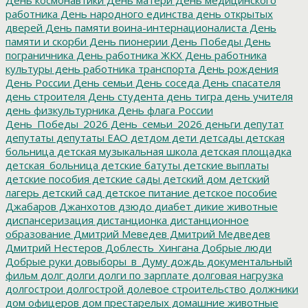
работника
День народного единства
день открытых
дверей
День памяти воина-интернационалиста
День
памяти и скорби
День пионерии
День Победы
День
пограничника
День работника ЖКХ
День работника
культуры
день работника транспорта
День рождения
День России
День семьи
День соседа
День спасателя
день строителя
День студента
день тигра
день учителя
день физкультурника
День флага России
День_Победы_2026
День_семьи_2026
деньги
депутат
депутаты
депутаты ЕАО
детдом
дети
детсады
детская
больница
детская музыкальная школа
детская площадка
детская_больница
детские батуты
детские выплаты
детские пособия
детские сады
детский дом
детский
лагерь
детский сад
детское питание
детское пособие
Джабаров
Джанхотов
дзюдо
диабет
дикие животные
диспансеризация
дистанционка
дистанционное
образование
Дмитрий Меведев
Дмитрий Медведев
Дмитрий Нестеров
Доблесть_Хингана
Добрые люди
Добрые руки
довыборы_в_Думу
дождь
документальный
фильм
долг
долги
долги по зарплате
долговая нагрузка
долгострои
долгострой
долевое строительство
должники
дом офицеров
дом престарелых
домашние животные