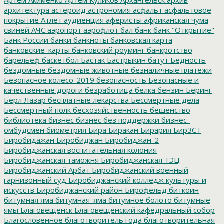
архитектура
астероид
астрономия
асфальт
асфальтовое
покрытие
Атлет
аудиенция
аферисты
африканская чума
свиней
АЧС
аэропорт
аэрофлот
бал
банк
банк "Открытие"
Банк России
банки
банкноты
банковская карта
банковские_карты
банковский роуминг
банкротство
барельеф
баскетбол
Бастак
Бастрыкин
батут
Бедность
бездомные
бездомные животные
безналичные платежи
Безопасное колесо-2019
безопасность
Безопасные и
качественные дороги
безработица
белка
бензин
Беринг
Берл Лазар
бесплатные лекарства
Бессмертные дела
Бессмертный полк
бесхозяйственность
бешенство
библиотека
бизнес
бизнес без поддержки
бизнес-
омбудсмен
биометрия
Бира
Биракан
Бирария
БирЗСТ
Биробидажан
Биробиджан
Биробиджан-2
Биробиджанская воспитательная колония
Биробиджанская таможня
Биробиджанская ТЭЦ
Биробиджанский Арбат
Биробиджанский военный
гарнизонный суд
Биробиджанский колледж культуры и
искусств
Биробиджанский район
Бирофельд
биткоин
битумная яма
битумная_яма
битумное болото
битумные
ямы
Благовещенск
Благовещенский кафедральный собор
Благословенное
благотворитель года
благотворительная