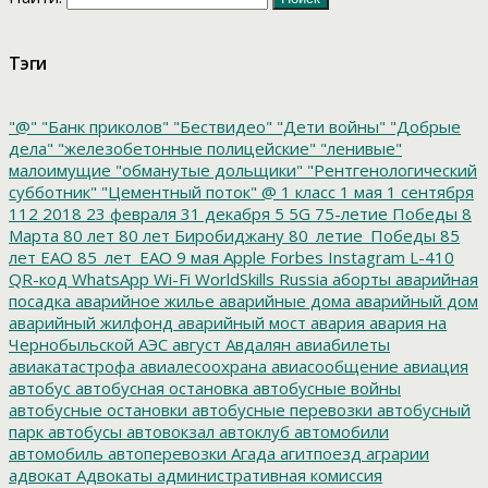
Тэги
"@"
"Банк приколов"
"Бествидео"
"Дети войны"
"Добрые
дела"
"железобетонные полицейские"
"ленивые"
малоимущие
"обманутые дольщики"
"Рентгенологический
субботник"
"Цементный поток"
@
1 класс
1 мая
1 сентября
112
2018
23 февраля
31 декабря
5
5G
75-летие Победы
8
Марта
80 лет
80 лет Биробиджану
80_летие_Победы
85
лет ЕАО
85_лет_ЕАО
9 мая
Apple
Forbes
Instagram
L-410
QR-код
WhatsApp
Wi-Fi
WorldSkills Russia
аборты
аварийная
посадка
аварийное жилье
аварийные дома
аварийный дом
аварийный жилфонд
аварийный мост
авария
авария на
Чернобыльской АЭС
август
Авдалян
авиабилеты
авиакатастрофа
авиалесоохрана
авиасообщение
авиация
автобус
автобусная остановка
автобусные войны
автобусные остановки
автобусные перевозки
автобусный
парк
автобусы
автовокзал
автоклуб
автомобили
автомобиль
автоперевозки
Агада
агитпоезд
аграрии
адвокат
Адвокаты
административная комиссия