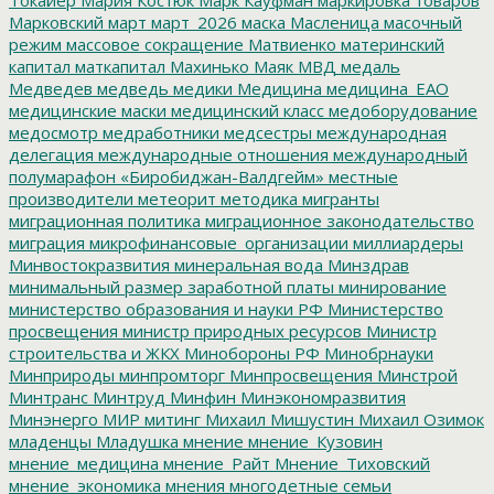
Марковский
март
март_2026
маска
Масленица
масочный
режим
массовое сокращение
Матвиенко
материнский
капитал
маткапитал
Махинько
Маяк
МВД
медаль
Медведев
медведь
медики
Медицина
медицина_ЕАО
медицинские маски
медицинский класс
медоборудование
медосмотр
медработники
медсестры
международная
делегация
международные отношения
международный
полумарафон «Биробиджан-Валдгейм»
местные
производители
метеорит
методика
мигранты
миграционная политика
миграционное законодательство
миграция
микрофинансовые_организации
миллиардеры
Минвостокразвития
минеральная вода
Минздрав
минимальный размер заработной платы
минирование
министерство образования и науки РФ
Министерство
просвещения
министр природных ресурсов
Министр
строительства и ЖКХ
Минобороны РФ
Минобрнауки
Минприроды
минпромторг
Минпросвещения
Минстрой
Минтранс
Минтруд
Минфин
Минэкономразвития
Минэнерго
МИР
митинг
Михаил Мишустин
Михаил Озимок
младенцы
Младушка
мнение
мнение_Кузовин
мнение_медицина
мнение_Райт
Мнение_Тиховский
мнение_экономика
мнения
многодетные семьи