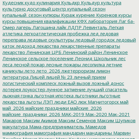
Кудесник
кудо
кулинария
Кульдкр
Кульдур
культура
культурно досуговый центр
купальный сезон
купальный_сезон
купюры
Кураж
курение
Куренков
курсы
курсы повышения квалификации
КФХ
лаборатория
Лаг ба-
Омер
лагерь
Лагошина
лайк
ЛДПР
Левинталь
Легкая
атлетика
легкоатлетическая пробежка
лед
ледовая
переправа
ледовые скульптуры
ледовый городок
ледовый
каток
ледоход
лекарства
лекарственные препараты
лекарство
Ленинская ЦРБ
Ленинский район
Ленинское
Ленинское сельское поселение
Леонид Школьник
лес
леса
лесной пожар
лесные пожары
лесопилка
летние
каникулы
лето
лето_2026
лжетерроризм
лимон
литература
Лицей
лицей № 23
личный прием
логистический комплеск
ложный вызов
ложный донос
лотерея
лоукостер
лунное затмение
лучший спасатель
лыжная гонка
льготная ипотека
льготники
льготные
лекарства
льготы
ЛЭП
люди ЕАО
люк
Магнитогорск
май
май_2026
майские праздники
майские_2026
майские_праздники_2026
МАК-2019
Мак-2020
Мак-2021
Макаров
Максим Акимов
Максим Семенов
Максим Шупиков
макулатура
Мама-предприниматель
Мамедов
маммография
мамография
мандарин
мандарины
Марвин
Токайер
Мария Костюк
Марк Кауфман
маркировка товаров