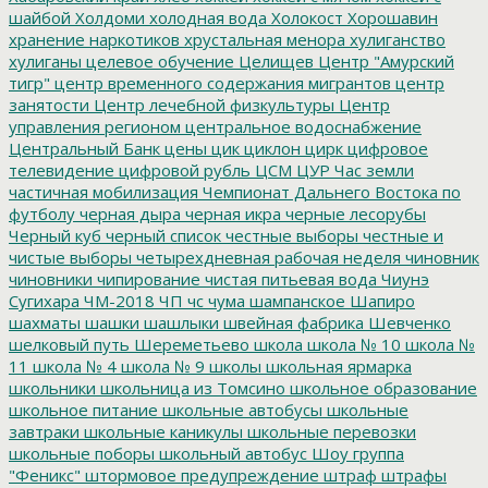
шайбой
Холдоми
холодная вода
Холокост
Хорошавин
хранение наркотиков
хрустальная менора
хулиганство
хулиганы
целевое обучение
Целищев
Центр "Амурский
тигр"
центр временного содержания мигрантов
центр
занятости
Центр лечебной физкультуры
Центр
управления регионом
центральное водоснабжение
Центральный Банк
цены
цик
циклон
цирк
цифровое
телевидение
цифровой рубль
ЦСМ
ЦУР
Час земли
частичная мобилизация
Чемпионат Дальнего Востока по
футболу
черная дыра
черная икра
черные лесорубы
Черный куб
черный список
честные выборы
честные и
чистые выборы
четырехдневная рабочая неделя
чиновник
чиновники
чипирование
чистая питьевая вода
Чиунэ
Сугихара
ЧМ-2018
ЧП
чс
чума
шампанское
Шапиро
шахматы
шашки
шашлыки
швейная фабрика
Шевченко
шелковый путь
Шереметьево
школа
школа № 10
школа №
11
школа № 4
школа № 9
школы
школьная ярмарка
школьники
школьница из Томсино
школьное образование
школьное питание
школьные автобусы
школьные
завтраки
школьные каникулы
школьные перевозки
школьные поборы
школьный автобус
Шоу группа
"Феникс"
штормовое предупреждение
штраф
штрафы