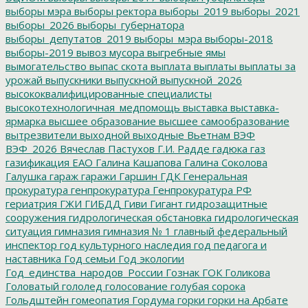
выборы мэра
выборы ректора
выборы_2019
выборы_2021
выборы_2026
выборы_губернатора
выборы_депутатов_2019
выборы_мэра
выборы-2018
выборы-2019
вывоз мусора
выгребные ямы
вымогательство
выпас скота
выплата
выплаты
выплаты за
урожай
выпускники
выпускной
выпускной_2026
высококвалифицированные специалисты
высокотехнологичная_медпомощь
выставка
выставка-
ярмарка
высшее образование
высшее самообразование
вытрезвители
выходной
выходные
Вьетнам
ВЭФ
ВЭФ_2026
Вячеслав Пастухов
Г.И. Радде
гадюка
газ
газификация ЕАО
Галина Кашапова
Галина Соколова
Галушка
гараж
гаражи
Гаршин
ГДК
Генеральная
прокуратура
генпрокуратура
Генпрокуратура РФ
гериатрия
ГЖИ
ГИБДД
Гиви
Гигант
гидрозащитные
сооружения
гидрологическая обстановка
гидрологическая
ситуация
гимназия
гимназия № 1
главный федеральный
инспектор
год культурного наследия
год педагога и
наставника
Год семьи
Год экологии
Год_единства_народов_России
Гознак
ГОК
Голикова
Головатый
гололед
голосование
голубая сорока
Гольдштейн
гомеопатия
Гордума
горки
горки на Арбате