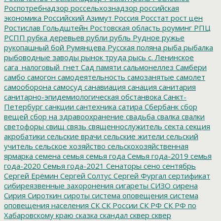
Роспотребнадзор
россельхознадзор
российская
экономика
Российский Азимут
Россия
Росстат
рост цен
Ростислав Гольдштейн
Ростовская область
роуминг
РПЦ
РСПП
рубка деревьев
рубли
рубль
Рудное
ружье
рукопашный бой
Румянцева
Русская поляна
рыба
рыбалка
рыбоводные заводы
рынок труда
рысь
с. Ленинское
сага_налоговый_гнет
Сад памяти
сальмонеллез
Самбери
самбо
самогон
самодеятельность
самозанятые
самолет
самооборона
самосуд
санавиация
санация
санитария
санитарно-эпидемиологическая обстанвока
Санкт-
Петербург
санкции
сантехника
сатира
Сбербанк
сбор
вещей
сбор на здравоохранение
свадьба
свалка
свалки
светофоры
свищ
связь
священнослужитель
секта
секция
акробатики
сельские врачи
сельские жители
сельский
учитель
сельское хозяйство
сельскохозяйственная
ярмарка
семена
семья
семья года
Семья года-2019
семья
года-2020
Семья года-2021
Сенаторы
сено
сентябрь
Сергей Ерёмин
Сергей Солтус
Сергей Фургал
сертификат
сибиреязвенные захоронения
сигареты
СИЗО
сирена
Сирия
Сироткин
сироты
система оповещения
система
оповещения населения
СК
СК России
СК РФ
СК РФ по
Хабаровскому краю
сказка
скандал
сквер
сквер