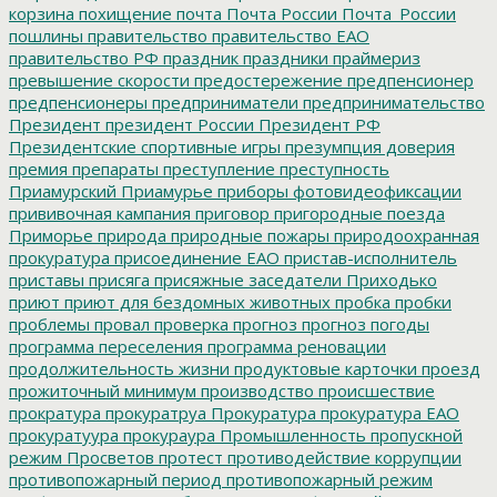
корзина
похищение
почта
Почта России
Почта_России
пошлины
правительство
правительство ЕАО
правительство РФ
праздник
праздники
праймериз
превышение скорости
предостережение
предпенсионер
предпенсионеры
предприниматели
предпринимательство
Президент
президент России
Президент РФ
Президентские спортивные игры
презумпция доверия
премия
препараты
преступление
преступность
Приамурский
Приамурье
приборы фотовидеофиксации
прививочная кампания
приговор
пригородные поезда
Приморье
природа
природные пожары
природоохранная
прокуратура
присоединение ЕАО
пристав-исполнитель
приставы
присяга
присяжные заседатели
Приходько
приют
приют для бездомных животных
пробка
пробки
проблемы
провал
проверка
прогноз
прогноз погоды
программа переселения
программа реновации
продолжительность жизни
продуктовые карточки
проезд
прожиточный минимум
производство
происшествие
прократура
прокуратруа
Прокуратура
прокуратура ЕАО
прокуратуура
прокураура
Промышленность
пропускной
режим
Просветов
протест
противодействие коррупции
противопожарный период
противопожарный режим