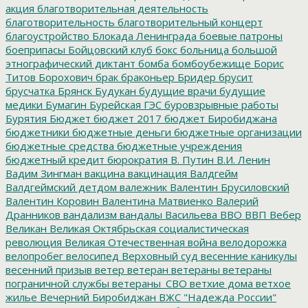
акция
благотворительная деятельность
благотворительность
благотворительный концерт
благоустройство
Блокада Ленинграда
боевые патроны
боеприпасы
Бойцовский клуб
бокс
больница
большой
этнографический диктант
бомба
бомбоубежище
Борис
Титов
Борохович
брак
браконьер
Бридер
брусит
брусчатка
Брянск
Будукан
будущие врачи
будущие
медики
Бумагин
Бурейская ГЭС
буровзрывные работы
Бурятия
Бюджет
бюджет 2017
бюджет Биробиджана
бюджетники
бюджетные деньги
бюджетные организации
бюджетные средства
бюджетные учреждения
бюджетный кредит
бюрократия
В. Путин
В.И. Ленин
Вадим Зингман
вакцина
вакцинация
Валдгейм
Валдгеймский детдом
валежник
Валентин Брусиловский
Валентин Коровин
Валентина Матвиенко
Валерий
Дранников
вандализм
вандалы
Васильева
ВВО
ВВП
Вебер
Великан
Великая Октябрьская социалистическая
революция
Великая Отечественная война
велодорожка
велопробег
велосипед
Верховный суд
весенние каникулы
весенний призыв
ветер
ветеран
ветераны
ветераны
пограничной службы
ветераны_СВО
ветхие дома
ветхое
жилье
Вечерний Биробиджан
ВЖС "Надежда России"