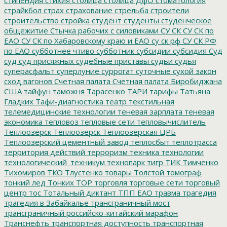
страйкбол
страх
страхование
стрельба
строители
строительство
стройка
студент
студенты
студенческое
общежитие
Стычка рабочих с силовиками
СУ СК
СУ СК по
ЕАО
СУ СК по Хабаровскому краю и ЕАО
су ск рф
СУ СК РФ
по ЕАО
субботнее чтиво
субботник
субсидии
субсидия
Суд
суд
суд присяжных
судебные приставы
судьи
судья
суперасфальт
суперлуние
суррогат
суточные
сухой закон
сход вагонов
Счетная палата
Счетная палата Биробиджана
США
тайфун
таможня
Тарасенко
ТАРИ
тарифы
Татьяна
Гладких
Тафи-диагностика
театр
текстильная
телемедицинские технологии
теневая зарплата
теневая
экономика
тепловоз
тепловые сети
тепловычислитель
Теплоозёрск
Теплоозерск
Теплоозёрская ЦРБ
Теплоозерский цементный завод
теплосбыт
теплотрасса
территория действий
терроризм
техника
технологии
технологический_техникум
технопарк
тигр
ТИК
Тимченко
Тихомиров
ТКО
Тлустенко
товары
Толстой
томограф
тонкий лед
Тонких
ТОР
торговля
торговые сети
торговый
центр
тос
Тотальный диктант
ТПП ЕАО
травма
трагедия
трагедия в Забайкалье
трансграничный мост
трансграничный российско-китайский марафон
Транснефть
транспортная доступность
транспортная