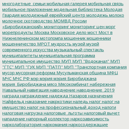
многодетные_семьи
мобильная галерея
мобильная связь
мобильное приложение
модельная библиотека
Молодая
Гвардия
молодежный еврейский центр
молодежь
молоко
молочное скотоводство
МОМВД России
«Биробиджанский»
мониторинг
мониторинг цен
морг
морепродукты
Москва
Московское дело
мост
Мост в
Нижнеленинском
мотопомпа
мошенник
мошенники
мошенничество
МРОТ
мудрость
музей
музей
современного искусства
музыкальный спектакль
муниципалитеты
муниципальная программа
муниципальное имущество
МУП
МУП "Водоканал"
МУП
"ГТС"
МУП "ГУК
МУП "ПАТП"
МУП "Транспортная компания
мусор
мусорная реформа
Мусульманская община
МФЦ
МЧС
МЧС РФ
мэр
мэрия
мэрия Биробиджана
мэрия_Биробиджана
мясо
Мясокомбинат
набережная
Навальный
навигация
наводнение
наводнение_2019
награда
награждение
надежда
Назаров
назначения
Найфельд
наказание
накркотики
наледь
налог
налог на
имущество
налог на профессиональный доход
налоги
налоговая нагрузка
налоговые_льготы
налоговый вычет
нападение
напорный коллектор
наркозависимость
нарколаборатория
наркомания
наркосодержащие