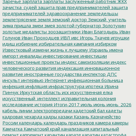
Заречье
зарплата
зарплаты
заслуженный работник ЖКХ
зачистка_судей
защита прав предпринимателей
защита
предпринимателей
здравоохранение
земледельцы
землетрясение
земля
земский доктор
Земский_учитель
зима пришла
змеи
змея
золотой губернатор
Золотухин
золотые медалисты
зоозащитники
Иван Благодырь
Иван
Голунов
Иван Проходцев
ИВЛ
ивс
Игорь Ткачев
игрушки
идиш
избиение
избирательная кампания
избирком
Известковый
измени жизнь к лучшему
Израиль
имена
импорт
инвалиды
инвестирование
инвестиции
инвестиционные проекты
индекс самоизоляции
индекс
человеческого развития
индексация
инновационное
развитие
иностранные государства
инспектор ДПС
инсульт
интервью
Интернет
инфекционная больница
инфекция
инфляция
инфраструктура
ипотека
Ирина
Пинчук
Иркутская область
иск
искусственная елка
искусственный_интеллект
исправительная колония
исследование
история
Итоги-2017
июль
июнь
июнь_2026
кабель линии электропередачи
кадетский бал
кадеты
кадровая чехарда
кадры
казаки
Казань
Казначейство
России
календарь
календарь праздников
камера
камеры
Камчатка
Камчатский край
канализация
капитальный
ремонт
капремонт
карантин
карате
каратин
катастрофа