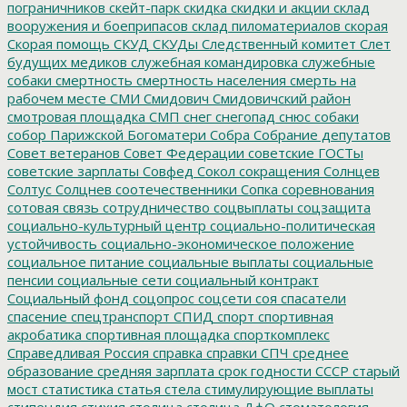
пограничников
скейт-парк
скидка
скидки и акции
склад
вооружения и боеприпасов
склад пиломатериалов
скорая
Скорая помощь
СКУД
СКУДы
Следственный комитет
Слет
будущих медиков
служебная командировка
служебные
собаки
смертность
смертность населения
смерть на
рабочем месте
СМИ
Смидович
Смидовичский район
смотровая площадка
СМП
снег
снегопад
снюс
собаки
собор Парижской Богоматери
Собра
Собрание депутатов
Совет ветеранов
Совет Федерации
советские ГОСТы
советские зарплаты
Совфед
Сокол
сокращения
Солнцев
Солтус
Солцнев
соотечественники
Сопка
соревнования
сотовая связь
сотрудничество
соцвыплаты
соцзащита
социально-культурный центр
социально-политическая
устойчивость
социально-экономическое положение
социальное питание
социальные выплаты
социальные
пенсии
социальные сети
социальный контракт
Социальный фонд
соцопрос
соцсети
соя
спасатели
спасение
спецтранспорт
СПИД
спорт
спортивная
акробатика
спортивная площадка
спорткомплекс
Справедливая Россия
справка
справки
СПЧ
среднее
образование
средняя зарплата
срок годности
СССР
старый
мост
статистика
статья
стела
стимулирующие выплаты
стипендия
стихия
столица
столица ДфО
стоматология