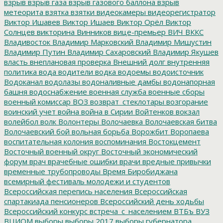
взрыв
взрыв газа
взрыв газового баллона
взрыв
метеорита
взятка
взятки
видеокамеры
видеорегистратор
Виктор Ишавев
Виктор Ишаев
Виктор Орёл
Виктор
Солнцев
викторина
Винников
вице-премьер
ВИЧ
ВККС
Владивосток
Владимир Марковский
Владимир Мишустин
Владимир Путин
Владимир Сахаровский
Владимир Якушев
власть
внеплановая проверка
Внешний долг
внутренняя
политика
вода
водители
водка
водоемы
водоисточник
Водоканал
водолазы
водоналивные дамбы
водонапорная
башня
водоснабжение
военная служба
военные сборы
военный комиссар
ВОЗ
возврат_стеклотары
возгорание
воинский учет
война
война в Сирии
Войтенков
вокзал
волейбол
волк
Волонтеры
Волочаевка
Волочаевская битва
Волочаевский бой
вольная борьба
Ворожбит
Воропаева
воспитательная колония
воспоминания
Востокцемент
Восточный военный округ
Восточный экономический
форум
врач
врачебные ошибки
врачи
вредные привычки
временные трубопроводы
Время Биробиджана
всемирный фестиваль молодежи и студентов
Всероссийская перепись населения
Всероссийская
спартакиада пенсионеров
Всероссийский день ходьбы
Всероссийский конкурс
встреча_с_населением
ВТБъ
ВУЗ
ВЦИОМ
выборы
выборы 2017
выборы губернатора