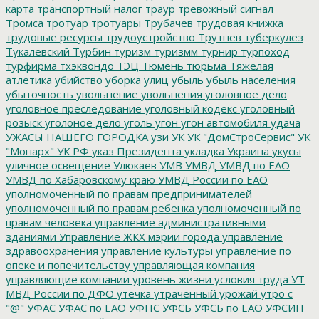
карта
транспортный налог
траур
тревожный сигнал
Тромса
тротуар
тротуары
Трубачев
трудовая книжка
трудовые ресурсы
трудоустройство
Трутнев
туберкулез
Тукалевский
Турбин
туризм
туризмм
турнир
турпоход
турфирма
тхэквондо
ТЭЦ
Тюмень
тюрьма
Тяжелая
атлетика
убийство
уборка улиц
убыль
убыль населения
убыточность
увольнение
увольнения
уголовное дело
уголовное преследование
уголовный кодекс
уголовный
розыск
уголоное дело
уголь
угон
угон автомобиля
удача
УЖАСЫ НАШЕГО ГОРОДКА
узи
УК
УК "ДомСтроСервис"
УК
"Монарх"
УК РФ
указ Президента
укладка
Украина
укусы
уличное освещение
Улюкаев
УМВ
УМВД
УМВД по ЕАО
УМВД по Хабаровскому краю
УМВД России по ЕАО
уполномоченный по правам предпринимателей
уполномоченный по правам ребенка
уполномоченный по
правам человека
управление административными
зданиями
Управление ЖКХ мэрии города
управление
здравоохранения
управление культуры
управление по
опеке и попечительству
управляющая компания
управляющие компании
уровень жизни
условия труда
УТ
МВД России по ДФО
утечка
утраченный урожай
утро с
"@"
УФАС
УФАС по ЕАО
УФНС
УФСБ
УФСБ по ЕАО
УФСИН