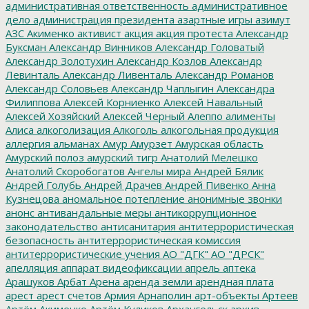
административная ответственность
административное
дело
администрация президента
азартные игры
азимут
АЗС
Акименко
активист
акция
акция протеста
Александр
Буксман
Александр Винников
Александр Головатый
Александр Золотухин
Александр Козлов
Александр
Левинталь
Александр Ливенталь
Александр Романов
Александр Соловьев
Александр Чаплыгин
Александра
Филиппова
Алексей Корниенко
Алексей Навальный
Алексей Хозяйский
Алексей Черный
Алеппо
алименты
Алиса
алкоголизация
Алкоголь
алкогольная продукция
аллергия
альманах
Амур
Амурзет
Амурская область
Амурский полоз
амурский тигр
Анатолий Мелешко
Анатолий Скоробогатов
Ангелы мира
Андрей Бялик
Андрей Голубь
Андрей Драчев
Андрей Пивенко
Анна
Кузнецова
аномальное потепление
анонимные звонки
анонс
антивандальные меры
антикоррупционное
законодательство
антисанитария
антитеррористическая
безопасность
антитеррористическая комиссия
антитеррористические учения
АО "ДГК"
АО "ДРСК"
апелляция
аппарат видеофиксации
апрель
аптека
Арашуков
Арбат
Арена
аренда земли
арендная плата
арест
арест счетов
Армия
Арнаполин
арт-объекты
Артеев
Артём Акименко
Артём Куликов
Архангельск
архив