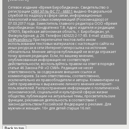
Банк России
банки
банкноты
банковская карта
Сетевое издание «Время Биробиджана». Свидетельство о
банковские_карты
банковский роуминг
банкротство
регистрации
СМИ ЭЛ № ФС 77 - 68811
выдано Федеральной
барельеф
баскетбол
Бастак
Бастрыкин
батут
Бедность
службой по надзору в сфере связи, информационных
технологий и массовых коммуникаций (Роскомнадзор) от
бездомные
бездомные животные
безналичные платежи
07.03.2017 года. Заместитель главного редактора ООО «Время
Безопасное колесо-2019
безопасность
Безопасные и
Биробиджана»: Кондратенко Т.В. Адрес издателя и редакции:
679015, Еврейская автономная область, г. Биробиджан, ул.
качественные дороги
безработица
белка
бензин
Беринг
Физкультурная, д. 26. Телефон (42622) 2-17-85. E-mail:
vremya-
bir@yandex.ru
При перепечатке текстов либо ином
Берл Лазар
бесплатные лекарства
Бессмертные дела
использовании текстовых материалов с настоящего сайта на
Бессмертный полк
бесхозяйственность
бешенство
иных ресурсах в сети Интернет гиперссылка на источник
обязательна. Мнение авторов публикаций не всегда отражает
библиотека
бизнес
бизнес без поддержки
бизнес-
точку зрения редакции. Если, по вашему мнению,
омбудсмен
биометрия
Бира
Биракан
Бирария
БирЗСТ
опубликованная информация не соответствует
действительности, воспользуйтесь правом на ответ в порядке
Биробидажан
Биробиджан
Биробиджан-2
статьи 46 Закона РФ «О СМИ». Редакция не несет
Биробиджанская воспитательная колония
ответственность за содержание внешних ссылок и
комментариев. За них ответственны, соответственно,
Биробиджанская таможня
Биробиджанская ТЭЦ
исключительно их правообладатели и авторы. Комментарии на
сайте приравнены к выражению личного мнения интернет-
Биробиджанский Арбат
Биробиджанский военный
пользователей. Распространение информации о политической,
гарнизонный суд
Биробиджанский колледж культуры и
экономической, социальной и культурной сферах жизни
общества, публикации на актуальные темы, просветительские
искусств
Биробиджанский район
Бирофельд
биткоин
функции, рекламная деятельность в соответствии с
битумная яма
битумная_яма
битумное болото
битумные
законодательством Российской Федерации о рекламе. Для
мужчин и женщин. 16+ для детей старше 16 лет.
ямы
Благовещенск
Благовещенский кафедральный собор
Благословенное
благотворитель года
благотворительная
акция
благотворительная деятельность
Back to top