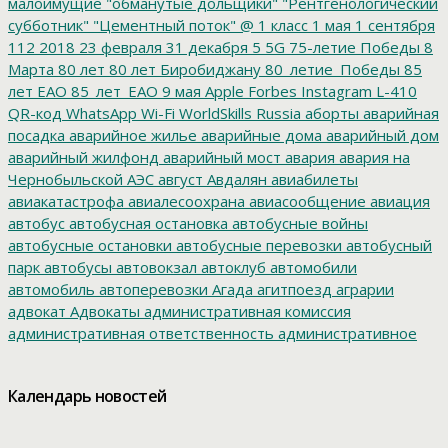
малоимущие
"обманутые дольщики"
"Рентгенологический
субботник"
"Цементный поток"
@
1 класс
1 мая
1 сентября
112
2018
23 февраля
31 декабря
5
5G
75-летие Победы
8
Марта
80 лет
80 лет Биробиджану
80_летие_Победы
85
лет ЕАО
85_лет_ЕАО
9 мая
Apple
Forbes
Instagram
L-410
QR-код
WhatsApp
Wi-Fi
WorldSkills Russia
аборты
аварийная
посадка
аварийное жилье
аварийные дома
аварийный дом
аварийный жилфонд
аварийный мост
авария
авария на
Чернобыльской АЭС
август
Авдалян
авиабилеты
авиакатастрофа
авиалесоохрана
авиасообщение
авиация
автобус
автобусная остановка
автобусные войны
автобусные остановки
автобусные перевозки
автобусный
парк
автобусы
автовокзал
автоклуб
автомобили
автомобиль
автоперевозки
Агада
агитпоезд
аграрии
адвокат
Адвокаты
административная комиссия
административная ответственность
административное
дело
администрация президента
азартные игры
азимут
АЗС
Акименко
активист
акция
акция протеста
Александр
Календарь новостей
Буксман
Александр Винников
Александр Головатый
Александр Золотухин
Александр Козлов
Александр
Левинталь
Александр Ливенталь
Александр Романов