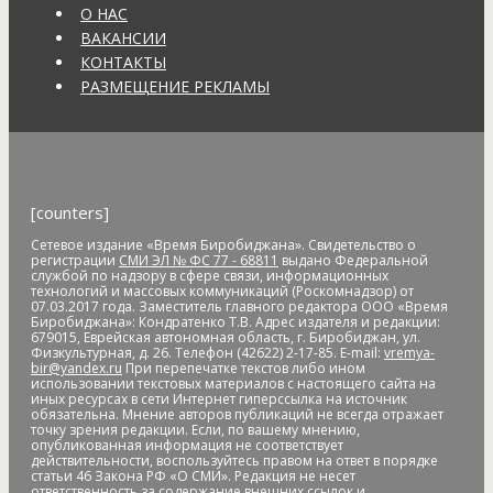
безопасность
антитеррористическая комиссия
О НАС
антитеррористические учения
АО "ДГК"
АО "ДРСК"
ВАКАНСИИ
апелляция
аппарат видеофиксации
апрель
аптека
КОНТАКТЫ
Арашуков
Арбат
Арена
аренда земли
арендная плата
РАЗМЕЩЕНИЕ РЕКЛАМЫ
арест
арест счетов
Армия
Арнаполин
арт-объекты
Артеев
Артём Акименко
Артём Куликов
Архангельск
архив
архитектура
астероид
астрономия
асфальт
асфальтовое
покрытие
Атлет
аудиенция
аферисты
африканская чума
свиней
АЧС
аэропорт
аэрофлот
бал
банк
банк "Открытие"
[counters]
Банк России
банки
банкноты
банковская карта
Сетевое издание «Время Биробиджана». Свидетельство о
банковские_карты
банковский роуминг
банкротство
регистрации
СМИ ЭЛ № ФС 77 - 68811
выдано Федеральной
барельеф
баскетбол
Бастак
Бастрыкин
батут
Бедность
службой по надзору в сфере связи, информационных
технологий и массовых коммуникаций (Роскомнадзор) от
бездомные
бездомные животные
безналичные платежи
07.03.2017 года. Заместитель главного редактора ООО «Время
Безопасное колесо-2019
безопасность
Безопасные и
Биробиджана»: Кондратенко Т.В. Адрес издателя и редакции:
679015, Еврейская автономная область, г. Биробиджан, ул.
качественные дороги
безработица
белка
бензин
Беринг
Физкультурная, д. 26. Телефон (42622) 2-17-85. E-mail:
vremya-
bir@yandex.ru
При перепечатке текстов либо ином
Берл Лазар
бесплатные лекарства
Бессмертные дела
использовании текстовых материалов с настоящего сайта на
Бессмертный полк
бесхозяйственность
бешенство
иных ресурсах в сети Интернет гиперссылка на источник
обязательна. Мнение авторов публикаций не всегда отражает
библиотека
бизнес
бизнес без поддержки
бизнес-
точку зрения редакции. Если, по вашему мнению,
омбудсмен
биометрия
Бира
Биракан
Бирария
БирЗСТ
опубликованная информация не соответствует
действительности, воспользуйтесь правом на ответ в порядке
Биробидажан
Биробиджан
Биробиджан-2
статьи 46 Закона РФ «О СМИ». Редакция не несет
Биробиджанская воспитательная колония
ответственность за содержание внешних ссылок и