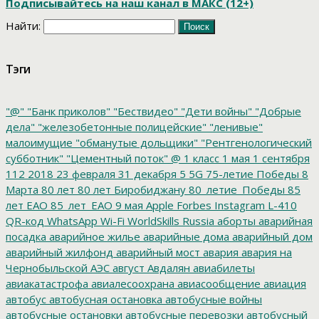
Подписывайтесь на наш канал в МАКС (12+)
Найти:
Тэги
"@"
"Банк приколов"
"Бествидео"
"Дети войны"
"Добрые
дела"
"железобетонные полицейские"
"ленивые"
малоимущие
"обманутые дольщики"
"Рентгенологический
субботник"
"Цементный поток"
@
1 класс
1 мая
1 сентября
112
2018
23 февраля
31 декабря
5
5G
75-летие Победы
8
Марта
80 лет
80 лет Биробиджану
80_летие_Победы
85
лет ЕАО
85_лет_ЕАО
9 мая
Apple
Forbes
Instagram
L-410
QR-код
WhatsApp
Wi-Fi
WorldSkills Russia
аборты
аварийная
посадка
аварийное жилье
аварийные дома
аварийный дом
аварийный жилфонд
аварийный мост
авария
авария на
Чернобыльской АЭС
август
Авдалян
авиабилеты
авиакатастрофа
авиалесоохрана
авиасообщение
авиация
автобус
автобусная остановка
автобусные войны
автобусные остановки
автобусные перевозки
автобусный