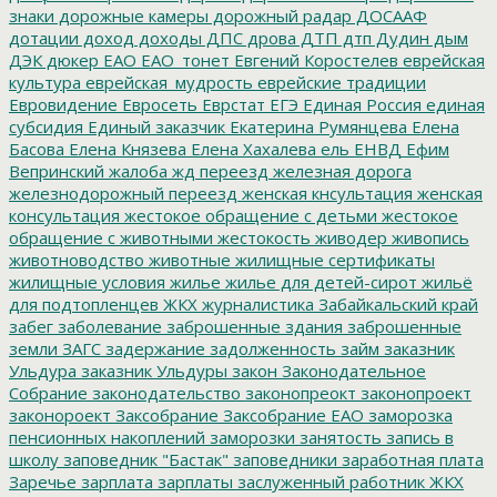
знаки
дорожные камеры
дорожный радар
ДОСААФ
дотации
доход
доходы
ДПС
дрова
ДТП
дтп
Дудин
дым
ДЭК
дюкер
ЕАО
ЕАО_тонет
Евгений Коростелев
еврейская
культура
еврейская_мудрость
еврейские традиции
Евровидение
Евросеть
Еврстат
ЕГЭ
Единая Россия
единая
субсидия
Единый заказчик
Екатерина Румянцева
Елена
Басова
Елена Князева
Елена Хахалева
ель
ЕНВД
Ефим
Вепринский
жалоба
жд переезд
железная дорога
железнодорожный переезд
женская кнсультация
женская
консультация
жестокое обращение с детьми
жестокое
обращение с животными
жестокость
живодер
живопись
животноводство
животные
жилищные сертификаты
жилищные условия
жилье
жилье для детей-сирот
жильё
для подтопленцев
ЖКХ
журналистика
Забайкальский край
забег
заболевание
заброшенные здания
заброшенные
земли
ЗАГС
задержание
задолженность
займ
заказник
Ульдура
заказник Ульдуры
закон
Законодательное
Собрание
законодательство
законопреокт
законопроект
законороект
Заксобрание
Заксобрание ЕАО
заморозка
пенсионных накоплений
заморозки
занятость
запись в
школу
заповедник "Бастак"
заповедники
заработная плата
Заречье
зарплата
зарплаты
заслуженный работник ЖКХ