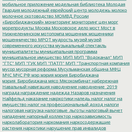
мобильное приложение
модельная библиотека
Молодая
Гвардия
молодежный еврейский центр
молодежь
молоко
молочное скотоводство
МОМВД России
«Биробиджанский»
мониторинг
мониторинг цен
морг
морепродукты
Москва
Московское дело
мост
Мост в
Нижнеленинском
мотопомпа
мошенник
мошенники
мошенничество
МРОТ
мудрость
музей
музей
современного искусства
музыкальный спектакль
муниципалитеты
муниципальная программа
муниципальное имущество
МУП
МУП "Водоканал"
МУП
"ГТС"
МУП "ГУК
МУП "ПАТП"
МУП "Транспортная компания
мусор
мусорная реформа
Мусульманская община
МФЦ
МЧС
МЧС РФ
мэр
мэрия
мэрия Биробиджана
мэрия_Биробиджана
мясо
Мясокомбинат
набережная
Навальный
навигация
наводнение
наводнение_2019
награда
награждение
надежда
Назаров
назначения
Найфельд
наказание
накркотики
наледь
налог
налог на
имущество
налог на профессиональный доход
налоги
налоговая нагрузка
налоговые_льготы
налоговый вычет
нападение
напорный коллектор
наркозависимость
нарколаборатория
наркомания
наркосодержащие
растения
наркотики
нарушение прав инвалидов