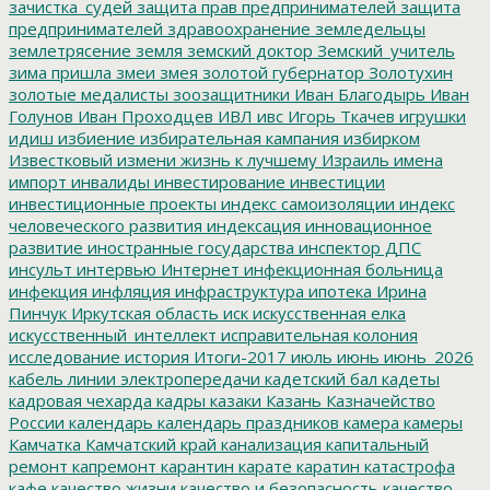
зачистка_судей
защита прав предпринимателей
защита
предпринимателей
здравоохранение
земледельцы
землетрясение
земля
земский доктор
Земский_учитель
зима пришла
змеи
змея
золотой губернатор
Золотухин
золотые медалисты
зоозащитники
Иван Благодырь
Иван
Голунов
Иван Проходцев
ИВЛ
ивс
Игорь Ткачев
игрушки
идиш
избиение
избирательная кампания
избирком
Известковый
измени жизнь к лучшему
Израиль
имена
импорт
инвалиды
инвестирование
инвестиции
инвестиционные проекты
индекс самоизоляции
индекс
человеческого развития
индексация
инновационное
развитие
иностранные государства
инспектор ДПС
инсульт
интервью
Интернет
инфекционная больница
инфекция
инфляция
инфраструктура
ипотека
Ирина
Пинчук
Иркутская область
иск
искусственная елка
искусственный_интеллект
исправительная колония
исследование
история
Итоги-2017
июль
июнь
июнь_2026
кабель линии электропередачи
кадетский бал
кадеты
кадровая чехарда
кадры
казаки
Казань
Казначейство
России
календарь
календарь праздников
камера
камеры
Камчатка
Камчатский край
канализация
капитальный
ремонт
капремонт
карантин
карате
каратин
катастрофа
кафе
качество жизни
качество и безопасность
качество