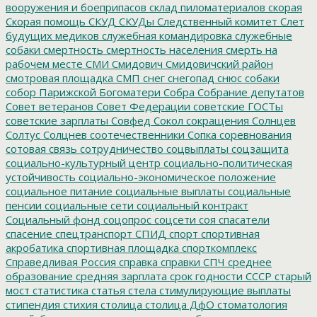
вооружения и боеприпасов
склад пиломатериалов
скорая
Скорая помощь
СКУД
СКУДы
Следственный комитет
Слет
будущих медиков
служебная командировка
служебные
собаки
смертность
смертность населения
смерть на
рабочем месте
СМИ
Смидович
Смидовичский район
смотровая площадка
СМП
снег
снегопад
снюс
собаки
собор Парижской Богоматери
Собра
Собрание депутатов
Совет ветеранов
Совет Федерации
советские ГОСТы
советские зарплаты
Совфед
Сокол
сокращения
Солнцев
Солтус
Солцнев
соотечественники
Сопка
соревнования
сотовая связь
сотрудничество
соцвыплаты
соцзащита
социально-культурный центр
социально-политическая
устойчивость
социально-экономическое положение
социальное питание
социальные выплаты
социальные
пенсии
социальные сети
социальный контракт
Социальный фонд
соцопрос
соцсети
соя
спасатели
спасение
спецтранспорт
СПИД
спорт
спортивная
акробатика
спортивная площадка
спорткомплекс
Справедливая Россия
справка
справки
СПЧ
среднее
образование
средняя зарплата
срок годности
СССР
старый
мост
статистика
статья
стела
стимулирующие выплаты
стипендия
стихия
столица
столица ДфО
стоматология