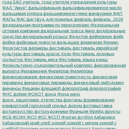
года ЕАО
учитель_года
учителя
учреждения культуры
ФАД "Амур"
фальсификация
фальсифицированное масло
фальшивая купюра
фальшивомонетчики
фанфурики
ФАП
ФАПы
ФАС
фастфуд для пожилых
февраль
февраль_2026
федеральная программа по переселению
Федеральная
сетевая компания
федеральная трасса Амур
федеральные
средства
федеральный розыск
Федотов
фейерверк
фейк
фейки
фейковые новости
фельдшер
феминизм
Феникс
Феоктистов
фермеры
фестиваль
фестиваль еврейской
культуры
фестиваль красок Холи
Фестиваль ледовых
скульптур
Фестиваль мяса
Фестиваль языка идиш
Физкультурно-оздоровительный комплекс
фиксированная
выплата
Филармония
Филиппов
Филиппова
финансирование
финансовая грамотность
финансовая
пирамида
финансовые пирамиды
финансовый омбудсмен
финансы
Фишман
флешмоб
флюорограф
флюорография
ФНС
фобия
ФОКОТ
фонд
Фонд кино
фонд_защитники_отечества
фонтаны
формирование
комфортной городской среды\
форум
фотовыставка
фотоискусство
фотохудожники
Франция
Фрейд
фрукты
ФСБ
ФСИН
ФСО
ФСС
ФССП
Фургал
футбол
Хабаровск
Хабаровский край
хлеб
хоккей
хоккей с мячом
хоккей с
шайбой
Холдоми
холодная вода
Холокост
Хорошавин