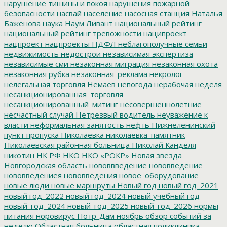
нарушение тишины и покоя
нарушения пожарной
безопасности
насвай
население
насосная станция
Наталья
Баженова
наука
Наум Ливант
национальный рейтинг
национальный рейтинг тревожности
наципроект
нацпроект
нацпроекты
НДФЛ
неблагополучные семьи
недвижимость
недострои
независимая экспертиза
независимые сми
незаконная миграция
незаконная охота
незаконная рубка
незаконная_реклама
некролог
нелегальная торговля
Немаев
непогода
нерабочая неделя
несанкционированная_торговля
несанкционированный_митинг
несовершеннолетние
несчастный случай
Нетрезвый водитель
неуважение к
власти
неформальная занятость
нефть
Нижнеленинский
пункт пропуска
Николаевка
николаевка_памятник
Николаевская районная больница
Николай Канделя
никотин
НК РФ
НКО
НКО «РОКР»
Новая звезда
Новгородская область
нововвведение
нововведение
нововведениея
нововведения
новое_оборудование
новые люди
новые маршруты
Новый год
новый год_2021
новый год_2022
новый год_2024
новый учебный год
новый_год_2024
новый_год_2025
новый_год_2026
нормы
питания
норовирус
Нотр-Дам
ноябрь
обзор событий за
неделю
Областная больница
областная поликлиника