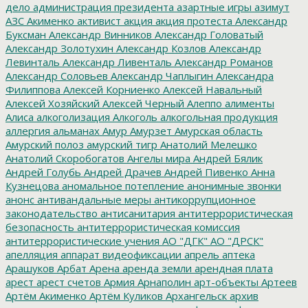
дело
администрация президента
азартные игры
азимут
АЗС
Акименко
активист
акция
акция протеста
Александр
Буксман
Александр Винников
Александр Головатый
Александр Золотухин
Александр Козлов
Александр
Левинталь
Александр Ливенталь
Александр Романов
Александр Соловьев
Александр Чаплыгин
Александра
Филиппова
Алексей Корниенко
Алексей Навальный
Алексей Хозяйский
Алексей Черный
Алеппо
алименты
Алиса
алкоголизация
Алкоголь
алкогольная продукция
аллергия
альманах
Амур
Амурзет
Амурская область
Амурский полоз
амурский тигр
Анатолий Мелешко
Анатолий Скоробогатов
Ангелы мира
Андрей Бялик
Андрей Голубь
Андрей Драчев
Андрей Пивенко
Анна
Кузнецова
аномальное потепление
анонимные звонки
анонс
антивандальные меры
антикоррупционное
законодательство
антисанитария
антитеррористическая
безопасность
антитеррористическая комиссия
антитеррористические учения
АО "ДГК"
АО "ДРСК"
апелляция
аппарат видеофиксации
апрель
аптека
Арашуков
Арбат
Арена
аренда земли
арендная плата
арест
арест счетов
Армия
Арнаполин
арт-объекты
Артеев
Артём Акименко
Артём Куликов
Архангельск
архив