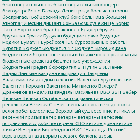
благотворительность
благотворительный концерт
благоустройство
Блокада Ленинграда
боевые патроны
боеприпасы
Бойцовский клуб
бокс
больница
большой
этнографический диктант
бомба
бомбоубежище
Борис
Титов
Борохович
брак
браконьер
Бридер
брусит
брусчатка
Брянск
Будукан
будущие врачи
будущие
медики
Бумагин
Бурейская ГЭС
буровзрывные работы
Бурятия
Бюджет
бюджет 2017
бюджет Биробиджана
бюджетники
бюджетные деньги
бюджетные организации
бюджетные средства
бюджетные учреждения
бюджетный кредит
бюрократия
В. Путин
В.И. Ленин
Вадим Зингман
вакцина
вакцинация
Валдгейм
Валдгеймский детдом
валежник
Валентин Брусиловский
Валентин Коровин
Валентина Матвиенко
Валерий
Дранников
вандализм
вандалы
Васильева
ВВО
ВВП
Вебер
Великан
Великая Октябрьская социалистическая
революция
Великая Отечественная война
велодорожка
велопробег
велосипед
Верховный суд
весенние каникулы
весенний призыв
ветер
ветеран
ветераны
ветераны
пограничной службы
ветераны_СВО
ветхие дома
ветхое
жилье
Вечерний Биробиджан
ВЖС "Надежда России"
взрыв
взрыв газа
взрыв газового баллона
взрыв