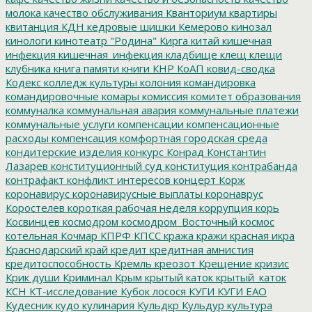
молока
качество обслуживания
Кванториум
квартиры
квитанция
КДН
кедровые шишки
Кемерово
кинозал
кинологи
кинотеатр "Родина"
Кирга
китай
кишечная
инфекция
кишечная_инфекция
кладбище
клещ
клещи
клубника
книга памяти
книги
КНР
КоАП
ковид-сводка
Кодекс
колледж культуры
колония
командировка
командировочные
комары
комиссия
комитет образования
коммуналка
коммунальная авария
коммунальные платежи
коммунальные услуги
компенсации
компенсационные
расходы
компенсация
комфортная городская среда
кондитерские изделия
конкурс
Конрад
Константин
Лазарев
конституционный суд
конституция
контрабанда
контрафакт
конфликт интересов
концерт
Корж
коронавирус
коронавирусные выплаты
коронаврус
Коростелев
короткая рабочая неделя
коррупция
корь
Косвинцев
космодром
космодром_Восточный
космос
котельная
Кочмар
КПРФ
КПСС
кража
кражи
красная икра
Краснодарский край
кредит
кредитная амнистия
кредитоспособность
Кремль
креозот
Крещение
кризис
Крик души
Криминал
Крым
крытый каток
крытый_каток
КСН
КТ-исследование
Кубок лосося
КУГИ
КУГИ ЕАО
Кудесник
кудо
кулинария
Кульдкр
Кульдур
культура