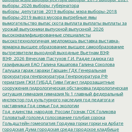
выборы_2026
выборы_губернатора
выборы_депутатов_2019
выборы_мэра
выборы-2018
выборы-2019
вывоз мусора
выгребные ямы
вымогательство
выпас скота
выплата
выплаты
выплаты за
урожай
выпускники
выпускной
выпускной_2026
высококвалифицированные специалисты
высокотехнологичная_медпомощь
выставка
выставка-
ярмарка
высшее образование
высшее самообразование
вытрезвители
выходной
выходные
Вьетнам
ВЭФ
ВЭФ_2026
Вячеслав Пастухов
Г.И. Радде
гадюка
газ
газификация ЕАО
Галина Кашапова
Галина Соколова
Галушка
гараж
гаражи
Гаршин
ГДК
Генеральная
прокуратура
генпрокуратура
Генпрокуратура РФ
гериатрия
ГЖИ
ГИБДД
Гиви
Гигант
гидрозащитные
сооружения
гидрологическая обстановка
гидрологическая
ситуация
гимназия
гимназия № 1
главный федеральный
инспектор
год культурного наследия
год педагога и
наставника
Год семьи
Год экологии
Год_единства_народов_России
Гознак
ГОК
Голикова
Головатый
гололед
голосование
голубая сорока
Гольдштейн
гомеопатия
Гордума
горки
горки на Арбате
городская Дума
городская среда
городское кладбище