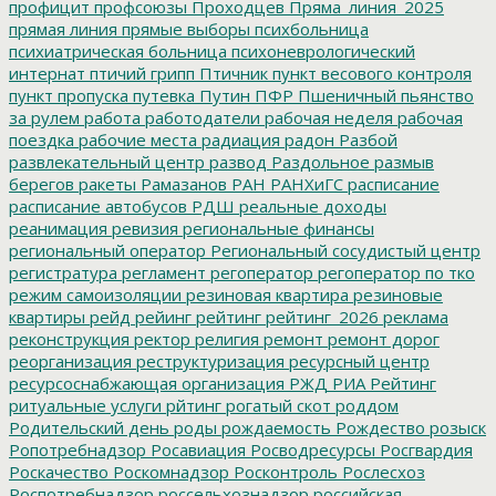
профицит
профсоюзы
Проходцев
Пряма_линия_2025
прямая линия
прямые выборы
психбольница
психиатрическая больница
психоневрологический
интернат
птичий грипп
Птичник
пункт весового контроля
пункт пропуска
путевка
Путин
ПФР
Пшеничный
пьянство
за рулем
работа
работодатели
рабочая неделя
рабочая
поездка
рабочие места
радиация
радон
Разбой
развлекательный центр
развод
Раздольное
размыв
берегов
ракеты
Рамазанов
РАН
РАНХиГС
расписание
расписание автобусов
РДШ
реальные доходы
реанимация
ревизия
региональные финансы
региональный оператор
Региональный сосудистый центр
регистратура
регламент
регоператор
регоператор по тко
режим самоизоляции
резиновая квартира
резиновые
квартиры
рейд
рейинг
рейтинг
рейтинг_2026
реклама
реконструкция
ректор
религия
ремонт
ремонт дорог
реорганизация
реструктуризация
ресурсный центр
ресурсоснабжающая организация
РЖД
РИА Рейтинг
ритуальные услуги
рйтинг
рогатый скот
роддом
Родительский день
роды
рождаемость
Рождество
розыск
Ропотребнадзор
Росавиация
Росводресурсы
Росгвардия
Роскачество
Роскомнадзор
Росконтроль
Рослесхоз
Роспотребнадзор
россельхознадзор
российская