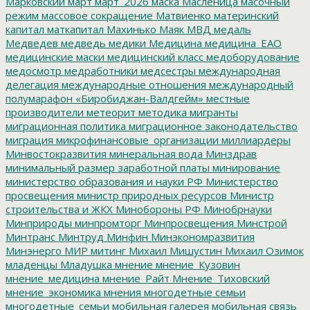
Марковский
март
март_2026
маска
Масленица
масочный
режим
массовое сокращение
Матвиенко
материнский
капитал
маткапитал
Махинько
Маяк
МВД
медаль
Медведев
медведь
медики
Медицина
медицина_ЕАО
медицинские маски
медицинский класс
медоборудование
медосмотр
медработники
медсестры
международная
делегация
международные отношения
международный
полумарафон «Биробиджан-Валдгейм»
местные
производители
метеорит
методика
мигранты
миграционная политика
миграционное законодательство
миграция
микрофинансовые_организации
миллиардеры
Минвостокразвития
минеральная вода
Минздрав
минимальный размер заработной платы
минирование
министерство образования и науки РФ
Министерство
просвещения
министр природных ресурсов
Министр
строительства и ЖКХ
Минобороны РФ
Минобрнауки
Минприроды
минпромторг
Минпросвещения
Минстрой
Минтранс
Минтруд
Минфин
Минэкономразвития
Минэнерго
МИР
митинг
Михаил Мишустин
Михаил Озимок
младенцы
Младушка
мнение
мнение_Кузовин
мнение_медицина
мнение_Райт
Мнение_Тиховский
мнение_экономика
мнения
многодетные семьи
многодетные_семьи
мобильная галерея
мобильная связь