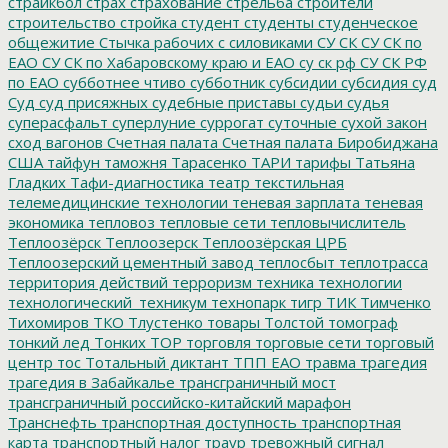
страйкбол
страх
страхование
стрельба
строители
строительство
стройка
студент
студенты
студенческое
общежитие
Стычка рабочих с силовиками
СУ СК
СУ СК по
ЕАО
СУ СК по Хабаровскому краю и ЕАО
су ск рф
СУ СК РФ
по ЕАО
субботнее чтиво
субботник
субсидии
субсидия
суд
Суд
суд присяжных
судебные приставы
судьи
судья
суперасфальт
суперлуние
суррогат
суточные
сухой закон
сход вагонов
Счетная палата
Счетная палата Биробиджана
США
тайфун
таможня
Тарасенко
ТАРИ
тарифы
Татьяна
Гладких
Тафи-диагностика
театр
текстильная
телемедицинские технологии
теневая зарплата
теневая
экономика
тепловоз
тепловые сети
тепловычислитель
Теплоозёрск
Теплоозерск
Теплоозёрская ЦРБ
Теплоозерский цементный завод
теплосбыт
теплотрасса
территория действий
терроризм
техника
технологии
технологический_техникум
технопарк
тигр
ТИК
Тимченко
Тихомиров
ТКО
Тлустенко
товары
Толстой
томограф
тонкий лед
Тонких
ТОР
торговля
торговые сети
торговый
центр
тос
Тотальный диктант
ТПП ЕАО
травма
трагедия
трагедия в Забайкалье
трансграничный мост
трансграничный российско-китайский марафон
Транснефть
транспортная доступность
транспортная
карта
транспортный налог
траур
тревожный сигнал