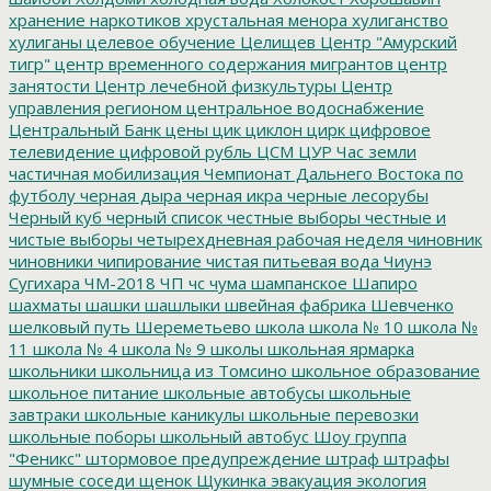
хранение наркотиков
хрустальная менора
хулиганство
хулиганы
целевое обучение
Целищев
Центр "Амурский
тигр"
центр временного содержания мигрантов
центр
занятости
Центр лечебной физкультуры
Центр
управления регионом
центральное водоснабжение
Центральный Банк
цены
цик
циклон
цирк
цифровое
телевидение
цифровой рубль
ЦСМ
ЦУР
Час земли
частичная мобилизация
Чемпионат Дальнего Востока по
футболу
черная дыра
черная икра
черные лесорубы
Черный куб
черный список
честные выборы
честные и
чистые выборы
четырехдневная рабочая неделя
чиновник
чиновники
чипирование
чистая питьевая вода
Чиунэ
Сугихара
ЧМ-2018
ЧП
чс
чума
шампанское
Шапиро
шахматы
шашки
шашлыки
швейная фабрика
Шевченко
шелковый путь
Шереметьево
школа
школа № 10
школа №
11
школа № 4
школа № 9
школы
школьная ярмарка
школьники
школьница из Томсино
школьное образование
школьное питание
школьные автобусы
школьные
завтраки
школьные каникулы
школьные перевозки
школьные поборы
школьный автобус
Шоу группа
"Феникс"
штормовое предупреждение
штраф
штрафы
шумные соседи
щенок
Щукинка
эвакуация
экология