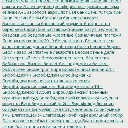
архитектура
астероид
астрономия
асфальт
асфальтовое
покрытие
Атлет
аудиенция
аферисты
африканская чума
свиней
АЧС
аэропорт
аэрофлот
бал
банк
банк "Открытие"
Банк России
банки
банкноты
банковская карта
банковские_карты
банковский роуминг
банкротство
барельеф
баскетбол
Бастак
Бастрыкин
батут
Бедность
бездомные
бездомные животные
безналичные платежи
Безопасное колесо-2019
безопасность
Безопасные и
качественные дороги
безработица
белка
бензин
Беринг
Берл Лазар
бесплатные лекарства
Бессмертные дела
Бессмертный полк
бесхозяйственность
бешенство
библиотека
бизнес
бизнес без поддержки
бизнес-
омбудсмен
биометрия
Бира
Биракан
Бирария
БирЗСТ
Биробидажан
Биробиджан
Биробиджан-2
Биробиджанская воспитательная колония
Биробиджанская таможня
Биробиджанская ТЭЦ
Биробиджанский Арбат
Биробиджанский военный
гарнизонный суд
Биробиджанский колледж культуры и
искусств
Биробиджанский район
Бирофельд
биткоин
битумная яма
битумная_яма
битумное болото
битумные
ямы
Благовещенск
Благовещенский кафедральный собор
Благословенное
благотворитель года
благотворительная
акция
благотворительная деятельность