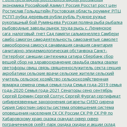
экономика
Российский Азимут
Россия
Росстат
рост цен
Ростислав Гольдштейн
Ростовская область
роуминг
РПЦ
РСПП
рубка деревьев
рубли
рубль
Рудное
ружье
рукопашный бой
Румянцева
Русская поляна
рыба
рыбалка
рыбоводные заводы
рынок труда
рысь
с. Ленинское
сага_налоговый_гнет
Сад памяти
сальмонеллез
Самбери
самбо
самогон
самодеятельность
самозанятые
самолет
самооборона
самосуд
санавиация
санация
санитария
санитарно-эпидемиологическая обстанвока
Санкт-
Петербург
санкции
сантехника
сатира
Сбербанк
сбор
вещей
сбор на здравоохранение
свадьба
свалка
свалки
светофоры
свищ
связь
священнослужитель
секта
секция
акробатики
сельские врачи
сельские жители
сельский
учитель
сельское хозяйство
сельскохозяйственная
ярмарка
семена
семья
семья года
Семья года-2019
семья
года-2020
Семья года-2021
Сенаторы
сено
сентябрь
Сергей Ерёмин
Сергей Солтус
Сергей Фургал
сертификат
сибиреязвенные захоронения
сигареты
СИЗО
сирена
Сирия
Сироткин
сироты
система оповещения
система
оповещения населения
СК
СК России
СК РФ
СК РФ по
Хабаровскому краю
сказка
скандал
сквер
сквер
пограничников
скейт-парк
скидка
скидки и акции
склад