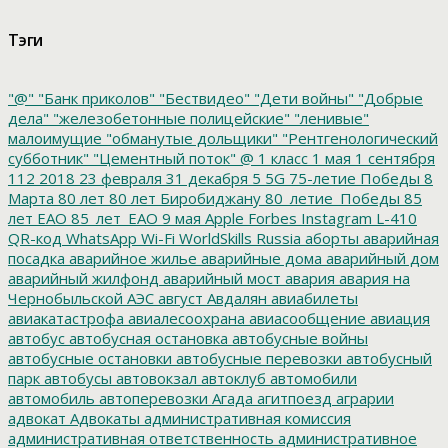
Тэги
"@"
"Банк приколов"
"Бествидео"
"Дети войны"
"Добрые
дела"
"железобетонные полицейские"
"ленивые"
малоимущие
"обманутые дольщики"
"Рентгенологический
субботник"
"Цементный поток"
@
1 класс
1 мая
1 сентября
112
2018
23 февраля
31 декабря
5
5G
75-летие Победы
8
Марта
80 лет
80 лет Биробиджану
80_летие_Победы
85
лет ЕАО
85_лет_ЕАО
9 мая
Apple
Forbes
Instagram
L-410
QR-код
WhatsApp
Wi-Fi
WorldSkills Russia
аборты
аварийная
посадка
аварийное жилье
аварийные дома
аварийный дом
аварийный жилфонд
аварийный мост
авария
авария на
Чернобыльской АЭС
август
Авдалян
авиабилеты
авиакатастрофа
авиалесоохрана
авиасообщение
авиация
автобус
автобусная остановка
автобусные войны
автобусные остановки
автобусные перевозки
автобусный
парк
автобусы
автовокзал
автоклуб
автомобили
автомобиль
автоперевозки
Агада
агитпоезд
аграрии
адвокат
Адвокаты
административная комиссия
административная ответственность
административное