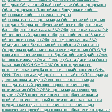
облздрав
Облученский район
облучье
Облэнергоремонт
Облэнергоремонт Плюс
обман
оборудование
образ
образование
образовательные курсы
образовательные_организации
Обращение
обращения
граждан
обсерватор
обучение
общепит
общественная
баня
общественная палата ЕАО
Общественная палата РФ
общественный транспорт
общество
общество "Знание"
общество инвалидов
Общество фотоискусства ЕАО
объединение
объявления
обыск
обыски
Овчинников
Огородова
ограбление
ограничение движения
ОГЭ
ОДН
ожоги
озеленение
окно
октябрь
Октябрьский район
Олег
Костюк
олимпиада
Ольга Голодец
Ольга Данилина
Ольга
Казанская
ОМОН
ОМП
ОМС
Омск
онкодиспансер
онкологическая служба
онкология
онлайн-концерт
ОНФ
ОНФ "Генеральная уборка"
опасные сайты
ОПГ
операция
должник
оплата труда
Оплот
оползень
оппозиция
оправдательный приговор
опровержение
опрос
оптимизация
ОПФР
ОРВИ
организация пчеловодов
оружие
ОСВВ
освещение
осень
оскорбление власти
особый противопожарный режим
остановка
остановки
осужденные
отдых
отключение
отключение воды
отключение горячей воды
открытое обращение
открытые