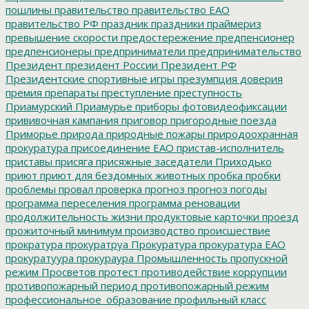
пошлины
правительство
правительство ЕАО
правительство РФ
праздник
праздники
праймериз
превышение скорости
предостережение
предпенсионер
предпенсионеры
предприниматели
предпринимательство
Президент
президент России
Президент РФ
Президентские спортивные игры
презумпция доверия
премия
препараты
преступление
преступность
Приамурский
Приамурье
приборы фотовидеофиксации
прививочная кампания
приговор
пригородные поезда
Приморье
природа
природные пожары
природоохранная
прокуратура
присоединение ЕАО
пристав-исполнитель
приставы
присяга
присяжные заседатели
Приходько
приют
приют для бездомных животных
пробка
пробки
проблемы
провал
проверка
прогноз
прогноз погоды
программа переселения
программа реновации
продолжительность жизни
продуктовые карточки
проезд
прожиточный минимум
производство
происшествие
прократура
прокуратруа
Прокуратура
прокуратура ЕАО
прокуратуура
прокураура
Промышленность
пропускной
режим
Просветов
протест
противодействие коррупции
противопожарный период
противопожарный режим
профессиональное_образование
профильный класс