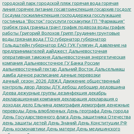
городской парк
городской пляж
горячая вода
горячая
линия
горячее питание
госавтоинспекция
госархив
госдолг
Госдума
госжилинспекция
господдержка
госслужащие
гостиница "Восток"
госуслуги
госхакупки
ГП "Фармация"
грабеж
град
граница
грант
график подвоза воды
график
работы
Григорий Волохов
Грипп
Грудинин
грунтовые
воды
грязная вода
ГТО
губернатор
губернатор
Гольдштейн
губернатор ЕАО
ГУК
Гулягин
Д
давление на
предпринимателей
дайджест
Дальневосточная
оперативная таможня
Дальневосточная энергетическая
компания
Дальневосточное ГУ Банка России
дальневосточный гектар
Дальний Восток
Дальсельмаш
дамба
дачное расписание
дачные перевозки
дачный_сезон_2026
ДВЖД
Движение общественный
контроль
двор
Дворы
ДГК
дебош
дебошир
дедовщина
Деева
дежурные группы
дезинфекция
декабрь
декларационная компания
декларация
декларация о
доходах
дело Ельчина
демография
демогрфия
денежные
переводы
День влюбленных
День географа
День города
День Государственного флага
День защитника Отечества
день защиты детей
День Знаний
День Конституции РФ
День космонавтики
День матери
День медицинского