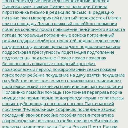
зона
пешеходные переходы
пешеходный переход
Пивенко
пикет
пикник
Пикник на площади Ленина
пиротехника
письмо в редакцию
письмо_в_редакцию
питание
план мероприятий
платный перекресток
Платон
плитка
площадь Ленина
пляжный волейбол
пневмония
побег из колонии
побои
повышение пенсионного возраста
погода
погорельцы
пограничные войска
пограничный
режим
подарки
подборка_новостей
подвал
подвоз воды
подделка
поддельные права
поджог
подпольное казино
подростковая преступность
подстанция
подтопление
подтопленцы
подъемные
Пожар
пожар
пожарная
безопасность
пожарные
пожарный кроссфит
пожароопасный период
пожароопасный сезон
пожары
поиск
поиск ребенка
покушение на дачу взятки
покушение
на убийство
полезное
полигон
поликлиника
полиомиелит
политехнический техникум
политические партии
полиция
Половинко
помойки
помощь
Понтонная переправа
порча
имущества
порыв
порыв водопровода
порыв теплотрассы
порыв трубопровода
посевная
поселок Партизанский
послание Федеральному Собранию
последние звонки
последний звонок
пособие
пособия
постинтернатное
сопровождение
посылка
потребители
потребительская
корзина
похищение
почта
Почта России
Почта_России