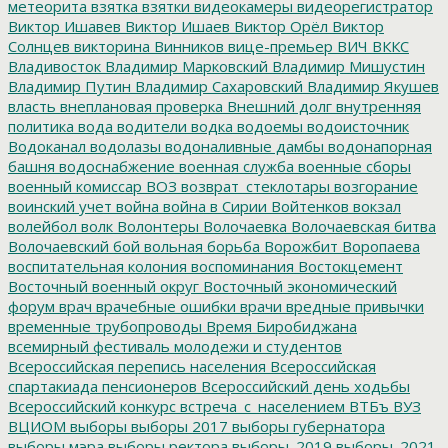
метеорита
взятка
взятки
видеокамеры
видеорегистратор
Виктор Ишавев
Виктор Ишаев
Виктор Орёл
Виктор
Солнцев
викторина
Винников
вице-премьер
ВИЧ
ВККС
Владивосток
Владимир Марковский
Владимир Мишустин
Владимир Путин
Владимир Сахаровский
Владимир Якушев
власть
внеплановая проверка
Внешний долг
внутренняя
политика
вода
водители
водка
водоемы
водоисточник
Водоканал
водолазы
водоналивные дамбы
водонапорная
башня
водоснабжение
военная служба
военные сборы
военный комиссар
ВОЗ
возврат_стеклотары
возгорание
воинский учет
война
война в Сирии
Войтенков
вокзал
волейбол
волк
Волонтеры
Волочаевка
Волочаевская битва
Волочаевский бой
вольная борьба
Ворожбит
Воропаева
воспитательная колония
воспоминания
Востокцемент
Восточный военный округ
Восточный экономический
форум
врач
врачебные ошибки
врачи
вредные привычки
временные трубопроводы
Время Биробиджана
всемирный фестиваль молодежи и студентов
Всероссийская перепись населения
Всероссийская
спартакиада пенсионеров
Всероссийский день ходьбы
Всероссийский конкурс
встреча_с_населением
ВТБъ
ВУЗ
ВЦИОМ
выборы
выборы 2017
выборы губернатора
выборы мэра
выборы ректора
выборы_2019
выборы_2021