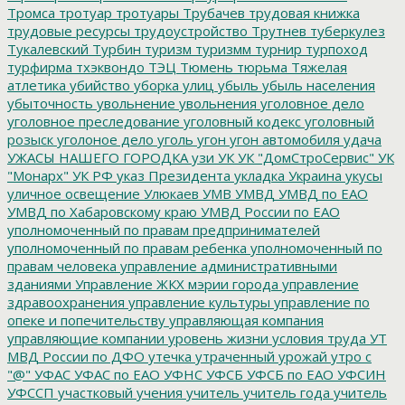
Тромса
тротуар
тротуары
Трубачев
трудовая книжка
трудовые ресурсы
трудоустройство
Трутнев
туберкулез
Тукалевский
Турбин
туризм
туризмм
турнир
турпоход
турфирма
тхэквондо
ТЭЦ
Тюмень
тюрьма
Тяжелая
атлетика
убийство
уборка улиц
убыль
убыль населения
убыточность
увольнение
увольнения
уголовное дело
уголовное преследование
уголовный кодекс
уголовный
розыск
уголоное дело
уголь
угон
угон автомобиля
удача
УЖАСЫ НАШЕГО ГОРОДКА
узи
УК
УК "ДомСтроСервис"
УК
"Монарх"
УК РФ
указ Президента
укладка
Украина
укусы
уличное освещение
Улюкаев
УМВ
УМВД
УМВД по ЕАО
УМВД по Хабаровскому краю
УМВД России по ЕАО
уполномоченный по правам предпринимателей
уполномоченный по правам ребенка
уполномоченный по
правам человека
управление административными
зданиями
Управление ЖКХ мэрии города
управление
здравоохранения
управление культуры
управление по
опеке и попечительству
управляющая компания
управляющие компании
уровень жизни
условия труда
УТ
МВД России по ДФО
утечка
утраченный урожай
утро с
"@"
УФАС
УФАС по ЕАО
УФНС
УФСБ
УФСБ по ЕАО
УФСИН
УФССП
участковый
учения
учитель
учитель года
учитель