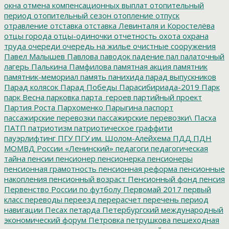
окна
отмена компенсационных выплат
отопительный
период
отопительный сезон
отопление
отпуск
отравление
отставка
отставка Левинталя и Коростелёва
отцы города
отцы-одиночки
отчетность
охота
охрана
труда
очереди
очередь на жилье
очистные сооружения
Павел Малышев
Павлова
паводок
падение
пал
палаточный
лагерь
Палькина
Памфилова
памятная акция
памятник
памятник-мемориал
память
панихида
парад выпускников
Парад колясок
Парад Победы
Парасибириада-2019
Парк
парк Весна
парковка
парта_героев
партийный проект
Партия Роста
Пархоменко
Парыгина
паспорт
пассажирские перевозки
пассажирские перевозки\
Пасха
ПАТП
патриотизм
патриотическое граффити
пауэрлифтинг
ПГУ
ПГУ им. Шолом-Алейхема
ПДД
ПДН
МОМВД России «Ленинский»
педагоги
педагогическая
тайна
пенсии
пенсионер
пенсионерка
пенсионеры
пенсионная грамотность
пенсионная реформа
пенсионные
накопления
пенсионный возраст
Пенсионный фонд
пенсия
Первенство России по футболу
Первомай 2017
первый
класс
переводы
переезд
перерасчет
перечень
период
навигации
Песах
петарда
Петербургский международный
экономический форум
Петровка
петрушкова
пешеходная