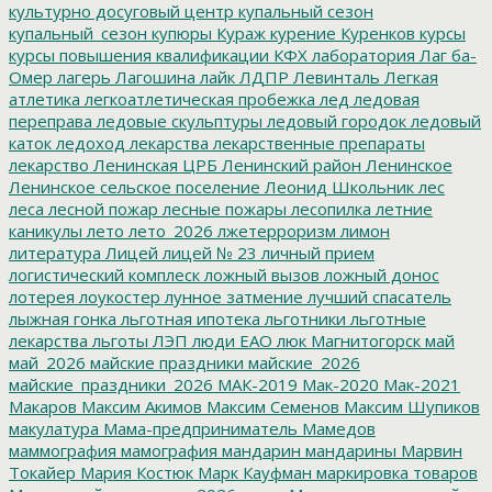
культурно досуговый центр
купальный сезон
купальный_сезон
купюры
Кураж
курение
Куренков
курсы
курсы повышения квалификации
КФХ
лаборатория
Лаг ба-
Омер
лагерь
Лагошина
лайк
ЛДПР
Левинталь
Легкая
атлетика
легкоатлетическая пробежка
лед
ледовая
переправа
ледовые скульптуры
ледовый городок
ледовый
каток
ледоход
лекарства
лекарственные препараты
лекарство
Ленинская ЦРБ
Ленинский район
Ленинское
Ленинское сельское поселение
Леонид Школьник
лес
леса
лесной пожар
лесные пожары
лесопилка
летние
каникулы
лето
лето_2026
лжетерроризм
лимон
литература
Лицей
лицей № 23
личный прием
логистический комплеск
ложный вызов
ложный донос
лотерея
лоукостер
лунное затмение
лучший спасатель
лыжная гонка
льготная ипотека
льготники
льготные
лекарства
льготы
ЛЭП
люди ЕАО
люк
Магнитогорск
май
май_2026
майские праздники
майские_2026
майские_праздники_2026
МАК-2019
Мак-2020
Мак-2021
Макаров
Максим Акимов
Максим Семенов
Максим Шупиков
макулатура
Мама-предприниматель
Мамедов
маммография
мамография
мандарин
мандарины
Марвин
Токайер
Мария Костюк
Марк Кауфман
маркировка товаров