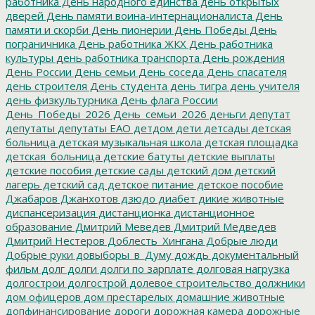
работника
День народного единства
день открытых
дверей
День памяти воина-интернационалиста
День
памяти и скорби
День пионерии
День Победы
День
пограничника
День работника ЖКХ
День работника
культуры
день работника транспорта
День рождения
День России
День семьи
День соседа
День спасателя
день строителя
День студента
день тигра
день учителя
день физкультурника
День флага России
День_Победы_2026
День_семьи_2026
деньги
депутат
депутаты
депутаты ЕАО
детдом
дети
детсады
детская
больница
детская музыкальная школа
детская площадка
детская_больница
детские батуты
детские выплаты
детские пособия
детские сады
детский дом
детский
лагерь
детский сад
детское питание
детское пособие
Джабаров
Джанхотов
дзюдо
диабет
дикие животные
диспансеризация
дистанционка
дистанционное
образование
Дмитрий Меведев
Дмитрий Медведев
Дмитрий Нестеров
Доблесть_Хингана
Добрые люди
Добрые руки
довыборы_в_Думу
дождь
документальный
фильм
долг
долги
долги по зарплате
долговая нагрузка
долгострои
долгострой
долевое строительство
должники
дом офицеров
дом престарелых
домашние животные
допфинансирование
дороги
дорожная камера
дорожные