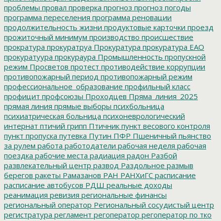
проблемы
провал
проверка
прогноз
прогноз погоды
программа переселения
программа реновации
продолжительность жизни
продуктовые карточки
проезд
прожиточный минимум
производство
происшествие
прократура
прокуратруа
Прокуратура
прокуратура ЕАО
прокуратуура
прокураура
Промышленность
пропускной
режим
Просветов
протест
противодействие коррупции
противопожарный период
противопожарный режим
профессиональное_образование
профильный класс
профицит
профсоюзы
Проходцев
Пряма_линия_2025
прямая линия
прямые выборы
психбольница
психиатрическая больница
психоневрологический
интернат
птичий грипп
Птичник
пункт весового контроля
пункт пропуска
путевка
Путин
ПФР
Пшеничный
пьянство
за рулем
работа
работодатели
рабочая неделя
рабочая
поездка
рабочие места
радиация
радон
Разбой
развлекательный центр
развод
Раздольное
размыв
берегов
ракеты
Рамазанов
РАН
РАНХиГС
расписание
расписание автобусов
РДШ
реальные доходы
реанимация
ревизия
региональные финансы
региональный оператор
Региональный сосудистый центр
регистратура
регламент
регоператор
регоператор по тко