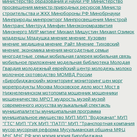
министерство образования и науки РФ
Министерство
просвещения
министр природных ресурсов
Министр
строительства и ЖКХ
Минобороны РФ
Минобрнауки
Минприроды
минпромторг
Минпросвещения
Минстрой
Минтранс
Минтруд
Минфин
Минэкономразвития
Минэнерго
МИР
митинг
Михаил Мишустин
Михаил Озимок
младенцы
Младушка
мнение
мнение_Кузовин
мнение_медицина
мнение_Райт
Мнение_Тиховский
мнение_экономика
мнения
многодетные семьи
многодетные_семьи
мобильная галерея
мобильная связь
мобильное приложение
модельная библиотека
Молодая
Гвардия
молодежный еврейский центр
молодежь
молоко
молочное скотоводство
МОМВД России
«Биробиджанский»
мониторинг
мониторинг цен
морг
морепродукты
Москва
Московское дело
мост
Мост в
Нижнеленинском
мотопомпа
мошенник
мошенники
мошенничество
МРОТ
мудрость
музей
музей
современного искусства
музыкальный спектакль
муниципалитеты
муниципальная программа
муниципальное имущество
МУП
МУП "Водоканал"
МУП
"ГТС"
МУП "ГУК
МУП "ПАТП"
МУП "Транспортная компания
мусор
мусорная реформа
Мусульманская община
МФЦ
МЧС
МЧС РФ
мэр
мэрия
мэрия Биробиджана