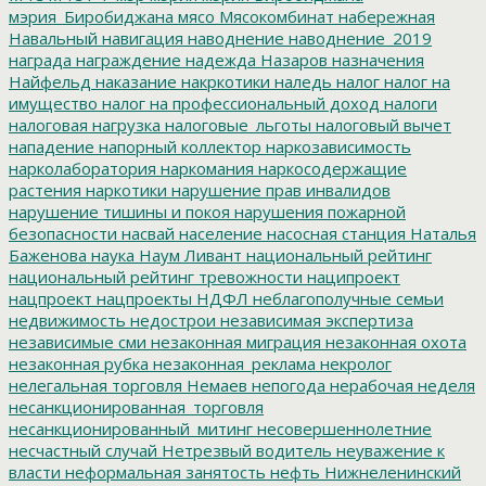
мэрия_Биробиджана
мясо
Мясокомбинат
набережная
Навальный
навигация
наводнение
наводнение_2019
награда
награждение
надежда
Назаров
назначения
Найфельд
наказание
накркотики
наледь
налог
налог на
имущество
налог на профессиональный доход
налоги
налоговая нагрузка
налоговые_льготы
налоговый вычет
нападение
напорный коллектор
наркозависимость
нарколаборатория
наркомания
наркосодержащие
растения
наркотики
нарушение прав инвалидов
нарушение тишины и покоя
нарушения пожарной
безопасности
насвай
население
насосная станция
Наталья
Баженова
наука
Наум Ливант
национальный рейтинг
национальный рейтинг тревожности
наципроект
нацпроект
нацпроекты
НДФЛ
неблагополучные семьи
недвижимость
недострои
независимая экспертиза
независимые сми
незаконная миграция
незаконная охота
незаконная рубка
незаконная_реклама
некролог
нелегальная торговля
Немаев
непогода
нерабочая неделя
несанкционированная_торговля
несанкционированный_митинг
несовершеннолетние
несчастный случай
Нетрезвый водитель
неуважение к
власти
неформальная занятость
нефть
Нижнеленинский