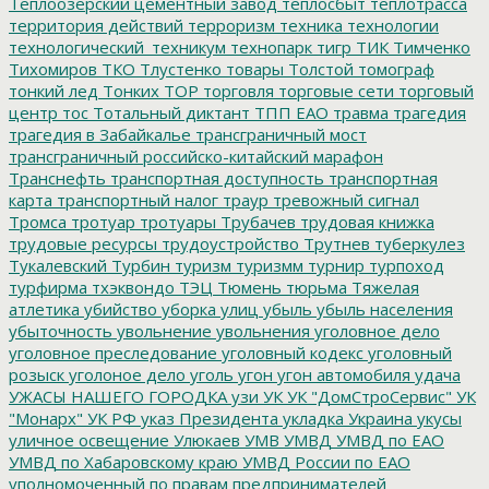
Теплоозерский цементный завод
теплосбыт
теплотрасса
территория действий
терроризм
техника
технологии
технологический_техникум
технопарк
тигр
ТИК
Тимченко
Тихомиров
ТКО
Тлустенко
товары
Толстой
томограф
тонкий лед
Тонких
ТОР
торговля
торговые сети
торговый
центр
тос
Тотальный диктант
ТПП ЕАО
травма
трагедия
трагедия в Забайкалье
трансграничный мост
трансграничный российско-китайский марафон
Транснефть
транспортная доступность
транспортная
карта
транспортный налог
траур
тревожный сигнал
Тромса
тротуар
тротуары
Трубачев
трудовая книжка
трудовые ресурсы
трудоустройство
Трутнев
туберкулез
Тукалевский
Турбин
туризм
туризмм
турнир
турпоход
турфирма
тхэквондо
ТЭЦ
Тюмень
тюрьма
Тяжелая
атлетика
убийство
уборка улиц
убыль
убыль населения
убыточность
увольнение
увольнения
уголовное дело
уголовное преследование
уголовный кодекс
уголовный
розыск
уголоное дело
уголь
угон
угон автомобиля
удача
УЖАСЫ НАШЕГО ГОРОДКА
узи
УК
УК "ДомСтроСервис"
УК
"Монарх"
УК РФ
указ Президента
укладка
Украина
укусы
уличное освещение
Улюкаев
УМВ
УМВД
УМВД по ЕАО
УМВД по Хабаровскому краю
УМВД России по ЕАО
уполномоченный по правам предпринимателей