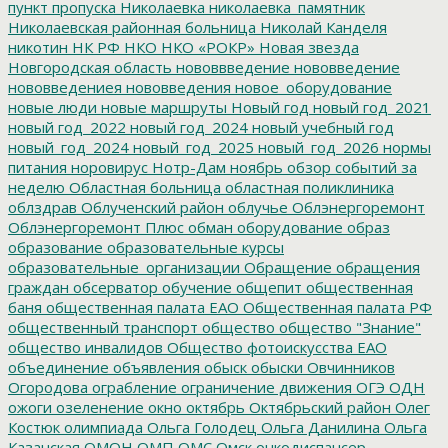
пункт пропуска
Николаевка
николаевка_памятник
Николаевская районная больница
Николай Канделя
никотин
НК РФ
НКО
НКО «РОКР»
Новая звезда
Новгородская область
нововвведение
нововведение
нововведениея
нововведения
новое_оборудование
новые люди
новые маршруты
Новый год
новый год_2021
новый год_2022
новый год_2024
новый учебный год
новый_год_2024
новый_год_2025
новый_год_2026
нормы
питания
норовирус
Нотр-Дам
ноябрь
обзор событий за
неделю
Областная больница
областная поликлиника
облздрав
Облученский район
облучье
Облэнергоремонт
Облэнергоремонт Плюс
обман
оборудование
образ
образование
образовательные курсы
образовательные_организации
Обращение
обращения
граждан
обсерватор
обучение
общепит
общественная
баня
общественная палата ЕАО
Общественная палата РФ
общественный транспорт
общество
общество "Знание"
общество инвалидов
Общество фотоискусства ЕАО
объединение
объявления
обыск
обыски
Овчинников
Огородова
ограбление
ограничение движения
ОГЭ
ОДН
ожоги
озеленение
окно
октябрь
Октябрьский район
Олег
Костюк
олимпиада
Ольга Голодец
Ольга Данилина
Ольга
Казанская
ОМОН
ОМП
ОМС
Омск
онкодиспансер