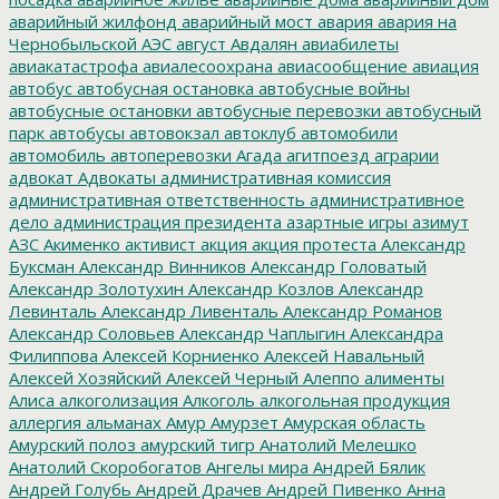
аварийный жилфонд
аварийный мост
авария
авария на
Чернобыльской АЭС
август
Авдалян
авиабилеты
авиакатастрофа
авиалесоохрана
авиасообщение
авиация
автобус
автобусная остановка
автобусные войны
автобусные остановки
автобусные перевозки
автобусный
парк
автобусы
автовокзал
автоклуб
автомобили
автомобиль
автоперевозки
Агада
агитпоезд
аграрии
адвокат
Адвокаты
административная комиссия
административная ответственность
административное
дело
администрация президента
азартные игры
азимут
АЗС
Акименко
активист
акция
акция протеста
Александр
Буксман
Александр Винников
Александр Головатый
Александр Золотухин
Александр Козлов
Александр
Левинталь
Александр Ливенталь
Александр Романов
Александр Соловьев
Александр Чаплыгин
Александра
Филиппова
Алексей Корниенко
Алексей Навальный
Алексей Хозяйский
Алексей Черный
Алеппо
алименты
Алиса
алкоголизация
Алкоголь
алкогольная продукция
аллергия
альманах
Амур
Амурзет
Амурская область
Амурский полоз
амурский тигр
Анатолий Мелешко
Анатолий Скоробогатов
Ангелы мира
Андрей Бялик
Андрей Голубь
Андрей Драчев
Андрей Пивенко
Анна