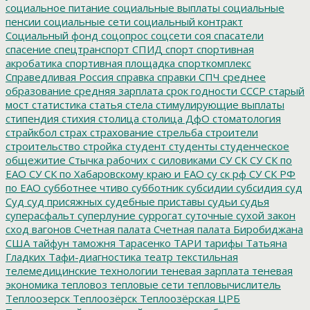
социальное питание
социальные выплаты
социальные
пенсии
социальные сети
социальный контракт
Социальный фонд
соцопрос
соцсети
соя
спасатели
спасение
спецтранспорт
СПИД
спорт
спортивная
акробатика
спортивная площадка
спорткомплекс
Справедливая Россия
справка
справки
СПЧ
среднее
образование
средняя зарплата
срок годности
СССР
старый
мост
статистика
статья
стела
стимулирующие выплаты
стипендия
стихия
столица
столица ДфО
стоматология
страйкбол
страх
страхование
стрельба
строители
строительство
стройка
студент
студенты
студенческое
общежитие
Стычка рабочих с силовиками
СУ СК
СУ СК по
ЕАО
СУ СК по Хабаровскому краю и ЕАО
су ск рф
СУ СК РФ
по ЕАО
субботнее чтиво
субботник
субсидии
субсидия
суд
Суд
суд присяжных
судебные приставы
судьи
судья
суперасфальт
суперлуние
суррогат
суточные
сухой закон
сход вагонов
Счетная палата
Счетная палата Биробиджана
США
тайфун
таможня
Тарасенко
ТАРИ
тарифы
Татьяна
Гладких
Тафи-диагностика
театр
текстильная
телемедицинские технологии
теневая зарплата
теневая
экономика
тепловоз
тепловые сети
тепловычислитель
Теплоозерск
Теплоозёрск
Теплоозёрская ЦРБ