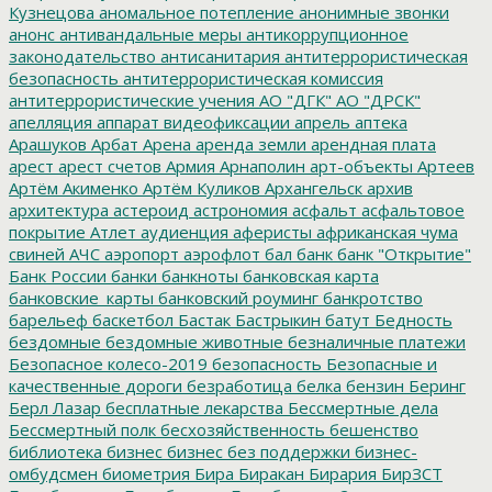
Кузнецова
аномальное потепление
анонимные звонки
анонс
антивандальные меры
антикоррупционное
законодательство
антисанитария
антитеррористическая
безопасность
антитеррористическая комиссия
антитеррористические учения
АО "ДГК"
АО "ДРСК"
апелляция
аппарат видеофиксации
апрель
аптека
Арашуков
Арбат
Арена
аренда земли
арендная плата
арест
арест счетов
Армия
Арнаполин
арт-объекты
Артеев
Артём Акименко
Артём Куликов
Архангельск
архив
архитектура
астероид
астрономия
асфальт
асфальтовое
покрытие
Атлет
аудиенция
аферисты
африканская чума
свиней
АЧС
аэропорт
аэрофлот
бал
банк
банк "Открытие"
Банк России
банки
банкноты
банковская карта
банковские_карты
банковский роуминг
банкротство
барельеф
баскетбол
Бастак
Бастрыкин
батут
Бедность
бездомные
бездомные животные
безналичные платежи
Безопасное колесо-2019
безопасность
Безопасные и
качественные дороги
безработица
белка
бензин
Беринг
Берл Лазар
бесплатные лекарства
Бессмертные дела
Бессмертный полк
бесхозяйственность
бешенство
библиотека
бизнес
бизнес без поддержки
бизнес-
омбудсмен
биометрия
Бира
Биракан
Бирария
БирЗСТ