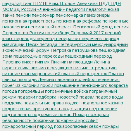
пауэрлифтинг
ПГУ
ПГУ им. Шолом-Алейхема
ПДД
ПДН
МОМВД России «Ленинский»
педагоги
педагогическая
тайна
пенсии
пенсионер
пенсионерка
пенсионеры
пенсионная грамотность
пенсионная реформа
пенсионные
накопления
пенсионный возраст
Пенсионный фонд
пенсия
Первенство России по футболу
Первомай 2017
первый
класс
переводы
переезд
перерасчет
перечень
период
навигации
Песах
петарда
Петербургский международный
экономический форум
Петровка
петрушкова
пешеходная
зона
пешеходные переходы
пешеходный переход
Пивенко
пикет
пикник
Пикник на площади Ленина
пиротехника
письмо в редакцию
письмо_в_редакцию
питание
план мероприятий
платный перекресток
Платон
плитка
площадь Ленина
пляжный волейбол
пневмония
побег из колонии
побои
повышение пенсионного возраста
погода
погорельцы
пограничные войска
пограничный
режим
подарки
подборка_новостей
подвал
подвоз воды
подделка
поддельные права
поджог
подпольное казино
подростковая преступность
подстанция
подтопление
подтопленцы
подъемные
пожар
Пожар
пожарная
безопасность
пожарные
пожарный кроссфит
пожароопасный период
пожароопасный сезон
пожары