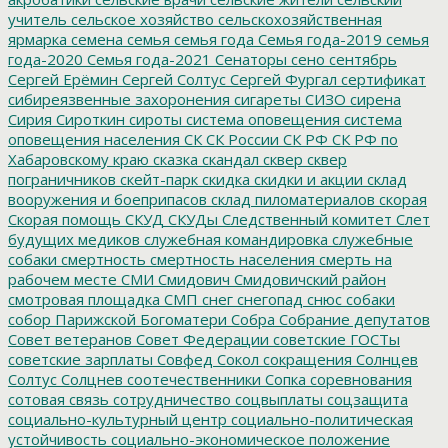
учитель
сельское хозяйство
сельскохозяйственная
ярмарка
семена
семья
семья года
Семья года-2019
семья
года-2020
Семья года-2021
Сенаторы
сено
сентябрь
Сергей Ерёмин
Сергей Солтус
Сергей Фургал
сертификат
сибиреязвенные захоронения
сигареты
СИЗО
сирена
Сирия
Сироткин
сироты
система оповещения
система
оповещения населения
СК
СК России
СК РФ
СК РФ по
Хабаровскому краю
сказка
скандал
сквер
сквер
пограничников
скейт-парк
скидка
скидки и акции
склад
вооружения и боеприпасов
склад пиломатериалов
скорая
Скорая помощь
СКУД
СКУДы
Следственный комитет
Слет
будущих медиков
служебная командировка
служебные
собаки
смертность
смертность населения
смерть на
рабочем месте
СМИ
Смидович
Смидовичский район
смотровая площадка
СМП
снег
снегопад
снюс
собаки
собор Парижской Богоматери
Собра
Собрание депутатов
Совет ветеранов
Совет Федерации
советские ГОСТы
советские зарплаты
Совфед
Сокол
сокращения
Солнцев
Солтус
Солцнев
соотечественники
Сопка
соревнования
сотовая связь
сотрудничество
соцвыплаты
соцзащита
социально-культурный центр
социально-политическая
устойчивость
социально-экономическое положение