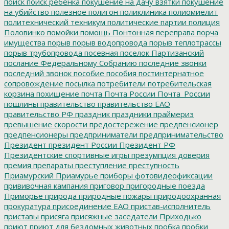
поиск
поиск ребенка
покушение на дачу взятки
покушение
на убийство
полезное
полигон
поликлиника
полиомиелит
политехнический техникум
политические партии
полиция
Половинко
помойки
помощь
Понтонная переправа
порча
имущества
порыв
порыв водопровода
порыв теплотрассы
порыв трубопровода
посевная
поселок Партизанский
послание Федеральному Собранию
последние звонки
последний звонок
пособие
пособия
постинтернатное
сопровождение
посылка
потребители
потребительская
корзина
похищение
почта
Почта России
Почта_России
пошлины
правительство
правительство ЕАО
правительство РФ
праздник
праздники
праймериз
превышение скорости
предостережение
предпенсионер
предпенсионеры
предприниматели
предпринимательство
Президент
президент России
Президент РФ
Президентские спортивные игры
презумпция доверия
премия
препараты
преступление
преступность
Приамурский
Приамурье
приборы фотовидеофиксации
прививочная кампания
приговор
пригородные поезда
Приморье
природа
природные пожары
природоохранная
прокуратура
присоединение ЕАО
пристав-исполнитель
приставы
присяга
присяжные заседатели
Приходько
приют
приют для бездомных животных
пробка
пробки