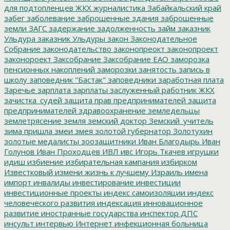
для подтопленцев
ЖКХ
журналистика
Забайкальский край
забег
заболевание
заброшенные здания
заброшенные
земли
ЗАГС
задержание
задолженность
займ
заказник
Ульдура
заказник Ульдуры
закон
Законодательное
Собрание
законодательство
законопреокт
законопроект
законороект
Заксобрание
Заксобрание ЕАО
заморозка
пенсионных накоплений
заморозки
занятость
запись в
школу
заповедник "Бастак"
заповедники
заработная плата
Заречье
зарплата
зарплаты
заслуженный работник ЖКХ
зачистка_судей
защита прав предпринимателей
защита
предпринимателей
здравоохранение
земледельцы
землетрясение
земля
земский доктор
Земский_учитель
зима пришла
змеи
змея
золотой губернатор
Золотухин
золотые медалисты
зоозащитники
Иван Благодырь
Иван
Голунов
Иван Проходцев
ИВЛ
ивс
Игорь Ткачев
игрушки
идиш
избиение
избирательная кампания
избирком
Известковый
измени жизнь к лучшему
Израиль
имена
импорт
инвалиды
инвестирование
инвестиции
инвестиционные проекты
индекс самоизоляции
индекс
человеческого развития
индексация
инновационное
развитие
иностранные государства
инспектор ДПС
инсульт
интервью
Интернет
инфекционная больница