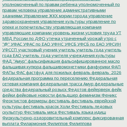
уполномоченный по правам ребенка
уполномоченный по
правам человека
управление административными
зданиями
Управление ЖКХ мэрии города
управление
здравоохранения
управление культуры
управление по
опеке и попечительству
управляющая компания
управляющие компании
уровень жизни
условия труда
УТ
МВД России по ДФО
утечка
утраченный урожай
утро с
"@"
УФАС
УФАС по ЕАО
УФНС
УФСБ
УФСБ по ЕАО
УФСИН
УФССП
участковый
учения
учитель
учитель года
учитель
года ЕАО
учитель_года
учителя
учреждения культуры
ФАД "Амур"
фальсификация
фальсифицированное масло
фальшивая купюра
фальшивомонетчики
фанфурики
ФАП
ФАПы
ФАС
фастфуд для пожилых
февраль
февраль_2026
федеральная программа по переселению
Федеральная
сетевая компания
федеральная трасса Амур
федеральные
средства
федеральный розыск
Федотов
фейерверк
фейк
фейки
фейковые новости
фельдшер
феминизм
Феникс
Феоктистов
фермеры
фестиваль
фестиваль еврейской
культуры
фестиваль красок Холи
Фестиваль ледовых
скульптур
Фестиваль мяса
Фестиваль языка идиш
Физкультурно-оздоровительный комплекс
фиксированная
выплата
Филармония
Филиппов
Филиппова