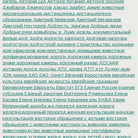
лагерь
детский сад
детское питание
детское пособие
Джабаров
Джанхотов
дзюдо
диабет
дикие животные
диспансеризация
дистанционка
дистанционное
образование
Дмитрий Меведев
Дмитрий Медведев
Дмитрий Нестеров
Доблесть_Хингана
Добрые люди
Добрые руки
довыборы_в_Думу
дождь
документальный
фильм
долг
долги
долги по зарплате
долговая нагрузка
долгострои
долгострой
долевое строительство
должники
дом офицеров
дом престарелых
домашние животные
допфинансирование
дороги
дорожная камера
дорожные
знаки
дорожные камеры
дорожный радар
ДОСААФ
дотации
доход
доходы
ДПС
дрова
ДТП
дтп
Дудин
дым
ДЭК
дюкер
ЕАО
ЕАО_тонет
Евгений Коростелев
еврейская
культура
еврейская_мудрость
еврейские традиции
Евровидение
Евросеть
Еврстат
ЕГЭ
Единая Россия
единая
субсидия
Единый заказчик
Екатерина Румянцева
Елена
Басова
Елена Князева
Елена Хахалева
ель
ЕНВД
Ефим
Вепринский
жалоба
жд переезд
железная дорога
железнодорожный переезд
женская кнсультация
женская
консультация
жестокое обращение с детьми
жестокое
обращение с животными
жестокость
живодер
живопись
животноводство
животные
жилищные сертификаты
жилищные условия
жилье
жилье для детей-сирот
жильё