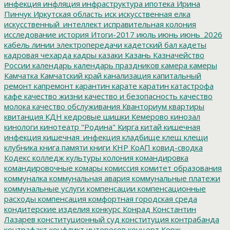
инфекция
инфляция
инфраструктура
ипотека
Ирина
Пинчук
Иркутская область
иск
искусственная елка
искусственный_интеллект
исправительная колония
исследование
история
Итоги-2017
июль
июнь
июнь_2026
кабель линии электропередачи
кадетский бал
кадеты
кадровая чехарда
кадры
казаки
Казань
Казначейство
России
календарь
календарь праздников
камера
камеры
Камчатка
Камчатский край
канализация
капитальный
ремонт
капремонт
карантин
карате
каратин
катастрофа
кафе
качество жизни
качество и безопасность
качество
молока
качество обслуживания
Кванториум
квартиры
квитанция
КДН
кедровые шишки
Кемерово
кинозал
кинологи
кинотеатр "Родина"
Кирга
китай
кишечная
инфекция
кишечная_инфекция
кладбище
клещ
клещи
клубника
книга памяти
книги
КНР
КоАП
ковид-сводка
Кодекс
колледж культуры
колония
командировка
командировочные
комары
комиссия
комитет образования
коммуналка
коммунальная авария
коммунальные платежи
коммунальные услуги
компенсации
компенсационные
расходы
компенсация
комфортная городская среда
кондитерские изделия
конкурс
Конрад
Константин
Лазарев
конституционный суд
конституция
контрабанда
контрафакт
конфликт интересов
концерт
Корж