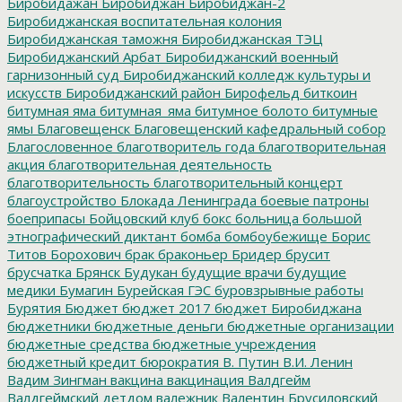
Биробидажан
Биробиджан
Биробиджан-2
Биробиджанская воспитательная колония
Биробиджанская таможня
Биробиджанская ТЭЦ
Биробиджанский Арбат
Биробиджанский военный
гарнизонный суд
Биробиджанский колледж культуры и
искусств
Биробиджанский район
Бирофельд
биткоин
битумная яма
битумная_яма
битумное болото
битумные
ямы
Благовещенск
Благовещенский кафедральный собор
Благословенное
благотворитель года
благотворительная
акция
благотворительная деятельность
благотворительность
благотворительный концерт
благоустройство
Блокада Ленинграда
боевые патроны
боеприпасы
Бойцовский клуб
бокс
больница
большой
этнографический диктант
бомба
бомбоубежище
Борис
Титов
Борохович
брак
браконьер
Бридер
брусит
брусчатка
Брянск
Будукан
будущие врачи
будущие
медики
Бумагин
Бурейская ГЭС
буровзрывные работы
Бурятия
Бюджет
бюджет 2017
бюджет Биробиджана
бюджетники
бюджетные деньги
бюджетные организации
бюджетные средства
бюджетные учреждения
бюджетный кредит
бюрократия
В. Путин
В.И. Ленин
Вадим Зингман
вакцина
вакцинация
Валдгейм
Валдгеймский детдом
валежник
Валентин Брусиловский