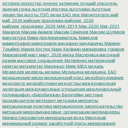
лотерея
лоукостер
лунное затмение
лучший спасатель
лыжная гонка
льготная ипотека
льготники
льготные
лекарства
льготы
ЛЭП
люди ЕАО
люк
Магнитогорск
май
май_2026
майские праздники
майские_2026
майские_праздники_2026
МАК-2019
Мак-2020
Мак-2021
Макаров
Максим Акимов
Максим Семенов
Максим Шупиков
макулатура
Мама-предприниматель
Мамедов
маммография
мамография
мандарин
мандарины
Марвин
Токайер
Мария Костюк
Марк Кауфман
маркировка товаров
Марковский
март
март_2026
маска
Масленица
масочный
режим
массовое сокращение
Матвиенко
материнский
капитал
маткапитал
Махинько
Маяк
МВД
медаль
Медведев
медведь
медики
Медицина
медицина_ЕАО
медицинские маски
медицинский класс
медоборудование
медосмотр
медработники
медсестры
международная
делегация
международные отношения
международный
полумарафон «Биробиджан-Валдгейм»
местные
производители
метеорит
методика
мигранты
миграционная политика
миграционное законодательство
миграция
микрофинансовые_организации
миллиардеры
Минвостокразвития
минеральная вода
Минздрав
минимальный размер заработной платы
минирование