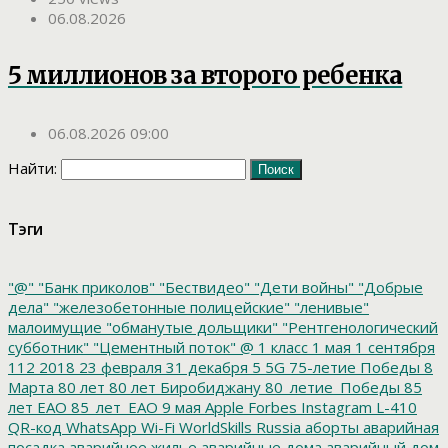
06.08.2026
5 миллионов за второго ребенка
06.08.2026 09:00
Найти:
Тэги
"@"
"Банк приколов"
"Бествидео"
"Дети войны"
"Добрые
дела"
"железобетонные полицейские"
"ленивые"
малоимущие
"обманутые дольщики"
"Рентгенологический
субботник"
"Цементный поток"
@
1 класс
1 мая
1 сентября
112
2018
23 февраля
31 декабря
5
5G
75-летие Победы
8
Марта
80 лет
80 лет Биробиджану
80_летие_Победы
85
лет ЕАО
85_лет_ЕАО
9 мая
Apple
Forbes
Instagram
L-410
QR-код
WhatsApp
Wi-Fi
WorldSkills Russia
аборты
аварийная
посадка
аварийное жилье
аварийные дома
аварийный дом