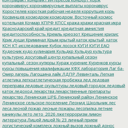
коронавирус
коронавирусные выплаты
коронаврус
Коростелев
короткая рабочая неделя
коррупция
корь
Косвинцев
космодром
космодром_Восточный
космос
котельная
Кочмар
КПРФ
КПСС
кража
кражи
красная икра
Краснодарский край
кредит
кредитная амнистия
кредитоспособность
Кремль
креозот
Крещение
кризис
Крик души
Криминал
Крым
крытый каток
крытый_каток
КСН
КТ-исследование
Кубок лосося
КУГИ
КУГИ ЕАО
Кудесник
кудо
кулинария
Кульдкр
Кульдур
культура
культурно досуговый центр
купальный сезон
купальный_сезон
купюры
Кураж
курение
Куренков
курсы
курсы повышения квалификации
КФХ
лаборатория
Лаг ба-
Омер
лагерь
Лагошина
лайк
ЛДПР
Левинталь
Легкая
атлетика
легкоатлетическая пробежка
лед
ледовая
переправа
ледовые скульптуры
ледовый городок
ледовый
каток
ледоход
лекарства
лекарственные препараты
лекарство
Ленинская ЦРБ
Ленинский район
Ленинское
Ленинское сельское поселение
Леонид Школьник
лес
леса
лесной пожар
лесные пожары
лесопилка
летние
каникулы
лето
лето_2026
лжетерроризм
лимон
литература
Лицей
лицей № 23
личный прием
логистический комплеск
ложный вызов
ложный донос