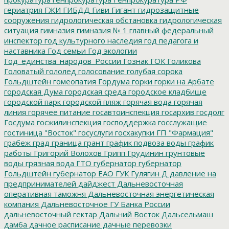
гериатрия
ГЖИ
ГИБДД
Гиви
Гигант
гидрозащитные
сооружения
гидрологическая обстановка
гидрологическая
ситуация
гимназия
гимназия № 1
главный федеральный
инспектор
год культурного наследия
год педагога и
наставника
Год семьи
Год экологии
Год_единства_народов_России
Гознак
ГОК
Голикова
Головатый
гололед
голосование
голубая сорока
Гольдштейн
гомеопатия
Гордума
горки
горки на Арбате
городская Дума
городская среда
городское кладбище
городской парк
городской пляж
горячая вода
горячая
линия
горячее питание
госавтоинспекция
госархив
госдолг
Госдума
госжилинспекция
господдержка
госслужащие
гостиница "Восток"
госуслуги
госхакупки
ГП "Фармация"
грабеж
град
граница
грант
график подвоза воды
график
работы
Григорий Волохов
Грипп
Грудинин
грунтовые
воды
грязная вода
ГТО
губернатор
губернатор
Гольдштейн
губернатор ЕАО
ГУК
Гулягин
Д
давление на
предпринимателей
дайджест
Дальневосточная
оперативная таможня
Дальневосточная энергетическая
компания
Дальневосточное ГУ Банка России
дальневосточный гектар
Дальний Восток
Дальсельмаш
дамба
дачное расписание
дачные перевозки