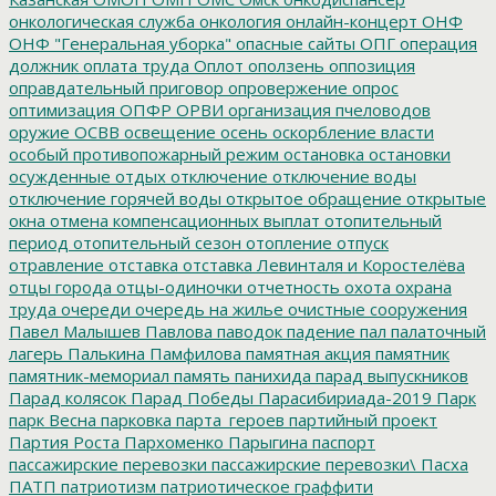
онкологическая служба
онкология
онлайн-концерт
ОНФ
ОНФ "Генеральная уборка"
опасные сайты
ОПГ
операция
должник
оплата труда
Оплот
оползень
оппозиция
оправдательный приговор
опровержение
опрос
оптимизация
ОПФР
ОРВИ
организация пчеловодов
оружие
ОСВВ
освещение
осень
оскорбление власти
особый противопожарный режим
остановка
остановки
осужденные
отдых
отключение
отключение воды
отключение горячей воды
открытое обращение
открытые
окна
отмена компенсационных выплат
отопительный
период
отопительный сезон
отопление
отпуск
отравление
отставка
отставка Левинталя и Коростелёва
отцы города
отцы-одиночки
отчетность
охота
охрана
труда
очереди
очередь на жилье
очистные сооружения
Павел Малышев
Павлова
паводок
падение
пал
палаточный
лагерь
Палькина
Памфилова
памятная акция
памятник
памятник-мемориал
память
панихида
парад выпускников
Парад колясок
Парад Победы
Парасибириада-2019
Парк
парк Весна
парковка
парта_героев
партийный проект
Партия Роста
Пархоменко
Парыгина
паспорт
пассажирские перевозки
пассажирские перевозки\
Пасха
ПАТП
патриотизм
патриотическое граффити