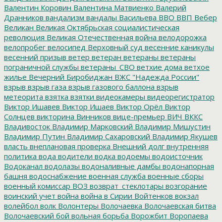
Валентин Коровин
Валентина Матвиенко
Валерий
Дранников
вандализм
вандалы
Васильева
ВВО
ВВП
Вебер
Великан
Великая Октябрьская социалистическая
революция
Великая Отечественная война
велодорожка
велопробег
велосипед
Верховный суд
весенние каникулы
весенний призыв
ветер
ветеран
ветераны
ветераны
пограничной службы
ветераны_СВО
ветхие дома
ветхое
жилье
Вечерний Биробиджан
ВЖС "Надежда России"
взрыв
взрыв газа
взрыв газового баллона
взрыв
метеорита
взятка
взятки
видеокамеры
видеорегистратор
Виктор Ишавев
Виктор Ишаев
Виктор Орёл
Виктор
Солнцев
викторина
Винников
вице-премьер
ВИЧ
ВККС
Владивосток
Владимир Марковский
Владимир Мишустин
Владимир Путин
Владимир Сахаровский
Владимир Якушев
власть
внеплановая проверка
Внешний долг
внутренняя
политика
вода
водители
водка
водоемы
водоисточник
Водоканал
водолазы
водоналивные дамбы
водонапорная
башня
водоснабжение
военная служба
военные сборы
военный комиссар
ВОЗ
возврат_стеклотары
возгорание
воинский учет
война
война в Сирии
Войтенков
вокзал
волейбол
волк
Волонтеры
Волочаевка
Волочаевская битва
Волочаевский бой
вольная борьба
Ворожбит
Воропаева