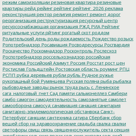
режим самоизоляции
резиновая квартира
резиновые
квартиры
рейд
рейинг
рейтинг
рейтинг_2026
реклама
реконструкция
ректор
религия
ремонт
ремонт дорог
реорганизация
реструктуризация
ресурсный центр
ресурсоснабжающая организация
РЖД
РИА Рейтинг
ритуальные услуги
рйтинг
рогатый скот
роддом
Родительский день
роды
рождаемость
Рождество
розыск
Ропотребнадзор
Росавиация
Росводресурсы
Росгвардия
Роскачество
Роскомнадзор
Росконтроль
Рослесхоз
Роспотребнадзор
россельхознадзор
российская
экономика
Российский Азимут
Россия
Росстат
рост цен
Ростислав Гольдштейн
Ростовская область
роуминг
РПЦ
РСПП
рубка деревьев
рубли
рубль
Рудное
ружье
рукопашный бой
Румянцева
Русская поляна
рыба
рыбалка
рыбоводные заводы
рынок труда
рысь
с. Ленинское
сага_налоговый_гнет
Сад памяти
сальмонеллез
Самбери
самбо
самогон
самодеятельность
самозанятые
самолет
самооборона
самосуд
санавиация
санация
санитария
санитарно-эпидемиологическая обстанвока
Санкт-
Петербург
санкции
сантехника
сатира
Сбербанк
сбор
вещей
сбор на здравоохранение
свадьба
свалка
свалки
светофоры
свищ
связь
священнослужитель
секта
секция
акробатики
сельские врачи
сельские жители
сельский