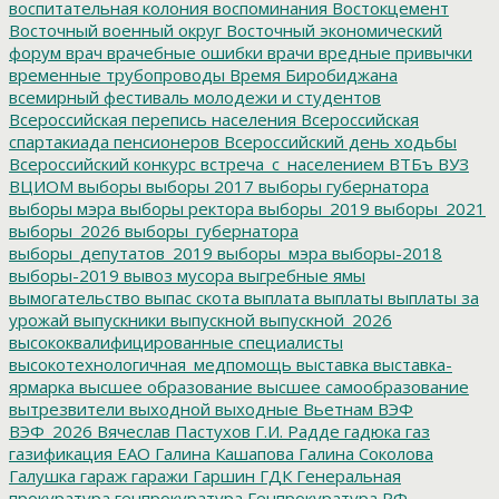
воспитательная колония
воспоминания
Востокцемент
Восточный военный округ
Восточный экономический
форум
врач
врачебные ошибки
врачи
вредные привычки
временные трубопроводы
Время Биробиджана
всемирный фестиваль молодежи и студентов
Всероссийская перепись населения
Всероссийская
спартакиада пенсионеров
Всероссийский день ходьбы
Всероссийский конкурс
встреча_с_населением
ВТБъ
ВУЗ
ВЦИОМ
выборы
выборы 2017
выборы губернатора
выборы мэра
выборы ректора
выборы_2019
выборы_2021
выборы_2026
выборы_губернатора
выборы_депутатов_2019
выборы_мэра
выборы-2018
выборы-2019
вывоз мусора
выгребные ямы
вымогательство
выпас скота
выплата
выплаты
выплаты за
урожай
выпускники
выпускной
выпускной_2026
высококвалифицированные специалисты
высокотехнологичная_медпомощь
выставка
выставка-
ярмарка
высшее образование
высшее самообразование
вытрезвители
выходной
выходные
Вьетнам
ВЭФ
ВЭФ_2026
Вячеслав Пастухов
Г.И. Радде
гадюка
газ
газификация ЕАО
Галина Кашапова
Галина Соколова
Галушка
гараж
гаражи
Гаршин
ГДК
Генеральная
прокуратура
генпрокуратура
Генпрокуратура РФ