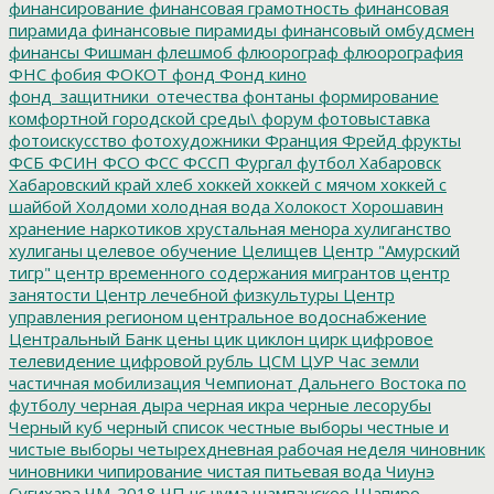
финансирование
финансовая грамотность
финансовая
пирамида
финансовые пирамиды
финансовый омбудсмен
финансы
Фишман
флешмоб
флюорограф
флюорография
ФНС
фобия
ФОКОТ
фонд
Фонд кино
фонд_защитники_отечества
фонтаны
формирование
комфортной городской среды\
форум
фотовыставка
фотоискусство
фотохудожники
Франция
Фрейд
фрукты
ФСБ
ФСИН
ФСО
ФСС
ФССП
Фургал
футбол
Хабаровск
Хабаровский край
хлеб
хоккей
хоккей с мячом
хоккей с
шайбой
Холдоми
холодная вода
Холокост
Хорошавин
хранение наркотиков
хрустальная менора
хулиганство
хулиганы
целевое обучение
Целищев
Центр "Амурский
тигр"
центр временного содержания мигрантов
центр
занятости
Центр лечебной физкультуры
Центр
управления регионом
центральное водоснабжение
Центральный Банк
цены
цик
циклон
цирк
цифровое
телевидение
цифровой рубль
ЦСМ
ЦУР
Час земли
частичная мобилизация
Чемпионат Дальнего Востока по
футболу
черная дыра
черная икра
черные лесорубы
Черный куб
черный список
честные выборы
честные и
чистые выборы
четырехдневная рабочая неделя
чиновник
чиновники
чипирование
чистая питьевая вода
Чиунэ
Сугихара
ЧМ-2018
ЧП
чс
чума
шампанское
Шапиро