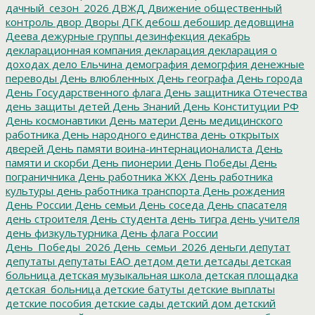
дачный_сезон_2026
ДВЖД
Движение общественный
контроль
двор
Дворы
ДГК
дебош
дебошир
дедовщина
Деева
дежурные группы
дезинфекция
декабрь
декларационная компания
декларация
декларация о
доходах
дело Ельчина
демография
демогрфия
денежные
переводы
День влюбленных
День географа
День города
День Государственного флага
День защитника Отечества
день защиты детей
День Знаний
День Конституции РФ
День космонавтики
День матери
День медицинского
работника
День народного единства
день открытых
дверей
День памяти воина-интернационалиста
День
памяти и скорби
День пионерии
День Победы
День
пограничника
День работника ЖКХ
День работника
культуры
день работника транспорта
День рождения
День России
День семьи
День соседа
День спасателя
день строителя
День студента
день тигра
день учителя
день физкультурника
День флага России
День_Победы_2026
День_семьи_2026
деньги
депутат
депутаты
депутаты ЕАО
детдом
дети
детсады
детская
больница
детская музыкальная школа
детская площадка
детская_больница
детские батуты
детские выплаты
детские пособия
детские сады
детский дом
детский