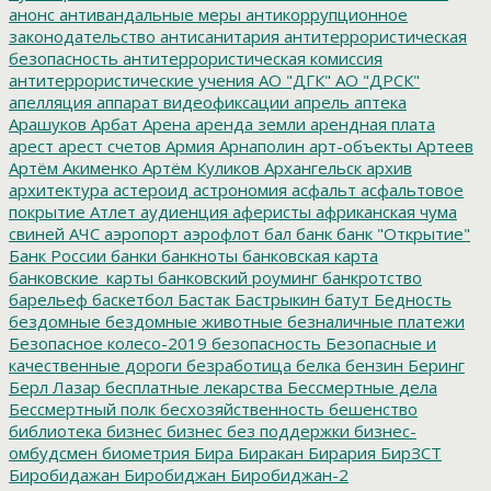
анонс
антивандальные меры
антикоррупционное
законодательство
антисанитария
антитеррористическая
безопасность
антитеррористическая комиссия
антитеррористические учения
АО "ДГК"
АО "ДРСК"
апелляция
аппарат видеофиксации
апрель
аптека
Арашуков
Арбат
Арена
аренда земли
арендная плата
арест
арест счетов
Армия
Арнаполин
арт-объекты
Артеев
Артём Акименко
Артём Куликов
Архангельск
архив
архитектура
астероид
астрономия
асфальт
асфальтовое
покрытие
Атлет
аудиенция
аферисты
африканская чума
свиней
АЧС
аэропорт
аэрофлот
бал
банк
банк "Открытие"
Банк России
банки
банкноты
банковская карта
банковские_карты
банковский роуминг
банкротство
барельеф
баскетбол
Бастак
Бастрыкин
батут
Бедность
бездомные
бездомные животные
безналичные платежи
Безопасное колесо-2019
безопасность
Безопасные и
качественные дороги
безработица
белка
бензин
Беринг
Берл Лазар
бесплатные лекарства
Бессмертные дела
Бессмертный полк
бесхозяйственность
бешенство
библиотека
бизнес
бизнес без поддержки
бизнес-
омбудсмен
биометрия
Бира
Биракан
Бирария
БирЗСТ
Биробидажан
Биробиджан
Биробиджан-2