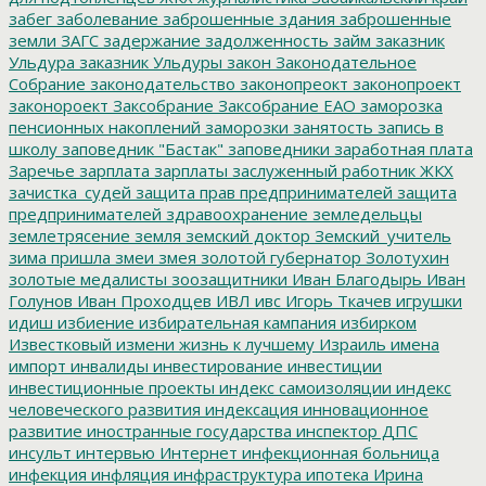
забег
заболевание
заброшенные здания
заброшенные
земли
ЗАГС
задержание
задолженность
займ
заказник
Ульдура
заказник Ульдуры
закон
Законодательное
Собрание
законодательство
законопреокт
законопроект
законороект
Заксобрание
Заксобрание ЕАО
заморозка
пенсионных накоплений
заморозки
занятость
запись в
школу
заповедник "Бастак"
заповедники
заработная плата
Заречье
зарплата
зарплаты
заслуженный работник ЖКХ
зачистка_судей
защита прав предпринимателей
защита
предпринимателей
здравоохранение
земледельцы
землетрясение
земля
земский доктор
Земский_учитель
зима пришла
змеи
змея
золотой губернатор
Золотухин
золотые медалисты
зоозащитники
Иван Благодырь
Иван
Голунов
Иван Проходцев
ИВЛ
ивс
Игорь Ткачев
игрушки
идиш
избиение
избирательная кампания
избирком
Известковый
измени жизнь к лучшему
Израиль
имена
импорт
инвалиды
инвестирование
инвестиции
инвестиционные проекты
индекс самоизоляции
индекс
человеческого развития
индексация
инновационное
развитие
иностранные государства
инспектор ДПС
инсульт
интервью
Интернет
инфекционная больница
инфекция
инфляция
инфраструктура
ипотека
Ирина