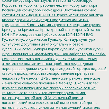
коронавирус
коронавирусные выплаты
коронаврус
Коростелев
короткая рабочая неделя
коррупция
корь
Косвинцев
космодром
космодром_Восточный
космос
котельная
Кочмар
КПРФ
КПСС
кража
кражи
красная икра
Краснодарский край
кредит
кредитная амнистия
кредитоспособность
Кремль
креозот
Крещение
кризис
Крик души
Криминал
Крым
крытый каток
крытый_каток
КСН
КТ-исследование
Кубок лосося
КУГИ
КУГИ ЕАО
Кудесник
кудо
кулинария
Кульдкр
Кульдур
культура
культурно досуговый центр
купальный сезон
купальный_сезон
купюры
Кураж
курение
Куренков
курсы
курсы повышения квалификации
КФХ
лаборатория
Лаг ба-
Омер
лагерь
Лагошина
лайк
ЛДПР
Левинталь
Легкая
атлетика
легкоатлетическая пробежка
лед
ледовая
переправа
ледовые скульптуры
ледовый городок
ледовый
каток
ледоход
лекарства
лекарственные препараты
лекарство
Ленинская ЦРБ
Ленинский район
Ленинское
Ленинское сельское поселение
Леонид Школьник
лес
леса
лесной пожар
лесные пожары
лесопилка
летние
каникулы
лето
лето_2026
лжетерроризм
лимон
литература
Лицей
лицей № 23
личный прием
логистический комплеск
ложный вызов
ложный донос
лотерея
лоукостер
лунное затмение
лучший спасатель