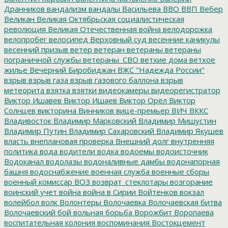
Дранников
вандализм
вандалы
Васильева
ВВО
ВВП
Вебер
Великан
Великая Октябрьская социалистическая
революция
Великая Отечественная война
велодорожка
велопробег
велосипед
Верховный суд
весенние каникулы
весенний призыв
ветер
ветеран
ветераны
ветераны
пограничной службы
ветераны_СВО
ветхие дома
ветхое
жилье
Вечерний Биробиджан
ВЖС "Надежда России"
взрыв
взрыв газа
взрыв газового баллона
взрыв
метеорита
взятка
взятки
видеокамеры
видеорегистратор
Виктор Ишавев
Виктор Ишаев
Виктор Орёл
Виктор
Солнцев
викторина
Винников
вице-премьер
ВИЧ
ВККС
Владивосток
Владимир Марковский
Владимир Мишустин
Владимир Путин
Владимир Сахаровский
Владимир Якушев
власть
внеплановая проверка
Внешний долг
внутренняя
политика
вода
водители
водка
водоемы
водоисточник
Водоканал
водолазы
водоналивные дамбы
водонапорная
башня
водоснабжение
военная служба
военные сборы
военный комиссар
ВОЗ
возврат_стеклотары
возгорание
воинский учет
война
война в Сирии
Войтенков
вокзал
волейбол
волк
Волонтеры
Волочаевка
Волочаевская битва
Волочаевский бой
вольная борьба
Ворожбит
Воропаева
воспитательная колония
воспоминания
Востокцемент