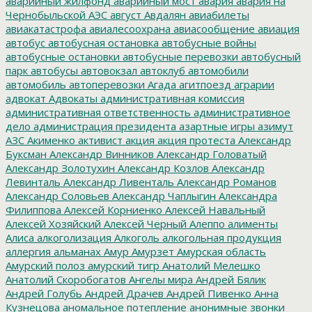
аварийный жилфонд
аварийный мост
авария
авария на
Чернобыльской АЭС
август
Авдалян
авиабилеты
авиакатастрофа
авиалесоохрана
авиасообщение
авиация
автобус
автобусная остановка
автобусные войны
автобусные остановки
автобусные перевозки
автобусный
парк
автобусы
автовокзал
автоклуб
автомобили
автомобиль
автоперевозки
Агада
агитпоезд
аграрии
адвокат
Адвокаты
административная комиссия
административная ответственность
административное
дело
администрация президента
азартные игры
азимут
АЗС
Акименко
активист
акция
акция протеста
Александр
Буксман
Александр Винников
Александр Головатый
Александр Золотухин
Александр Козлов
Александр
Левинталь
Александр Ливенталь
Александр Романов
Александр Соловьев
Александр Чаплыгин
Александра
Филиппова
Алексей Корниенко
Алексей Навальный
Алексей Хозяйский
Алексей Черный
Алеппо
алименты
Алиса
алкоголизация
Алкоголь
алкогольная продукция
аллергия
альманах
Амур
Амурзет
Амурская область
Амурский полоз
амурский тигр
Анатолий Мелешко
Анатолий Скоробогатов
Ангелы мира
Андрей Бялик
Андрей Голубь
Андрей Драчев
Андрей Пивенко
Анна
Кузнецова
аномальное потепление
анонимные звонки