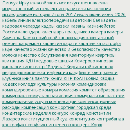
Пинчук
Иркутская область
иск
искусственная елка
искусственный_интеллект
исправительная колония
исследование
история
Итоги-2017
июль
июнь
июнь_2026
кабель линии электропередачи
кадетский бал
кадеты
кадровая чехарда
кадры
казаки
Казань
Казначейство
России
календарь
календарь праздников
камера
камеры
Камчатка
Камчатский край
канализация
капитальный
ремонт
капремонт
карантин
карате
каратин
катастрофа
кафе
качество жизни
качество и безопасность
качество
молока
качество обслуживания
Кванториум
квартиры
квитанция
КДН
кедровые шишки
Кемерово
кинозал
кинологи
кинотеатр "Родина"
Кирга
китай
кишечная
инфекция
кишечная_инфекция
кладбище
клещ
клещи
клубника
книга памяти
книги
КНР
КоАП
ковид-сводка
Кодекс
колледж культуры
колония
командировка
командировочные
комары
комиссия
комитет образования
коммуналка
коммунальная авария
коммунальные платежи
коммунальные услуги
компенсации
компенсационные
расходы
компенсация
комфортная городская среда
кондитерские изделия
конкурс
Конрад
Константин
Лазарев
конституционный суд
конституция
контрабанда
контрафакт
конфликт интересов
концерт
Корж