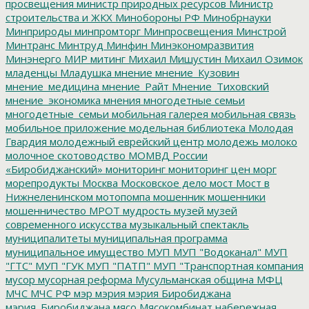
просвещения
министр природных ресурсов
Министр
строительства и ЖКХ
Минобороны РФ
Минобрнауки
Минприроды
минпромторг
Минпросвещения
Минстрой
Минтранс
Минтруд
Минфин
Минэкономразвития
Минэнерго
МИР
митинг
Михаил Мишустин
Михаил Озимок
младенцы
Младушка
мнение
мнение_Кузовин
мнение_медицина
мнение_Райт
Мнение_Тиховский
мнение_экономика
мнения
многодетные семьи
многодетные_семьи
мобильная галерея
мобильная связь
мобильное приложение
модельная библиотека
Молодая
Гвардия
молодежный еврейский центр
молодежь
молоко
молочное скотоводство
МОМВД России
«Биробиджанский»
мониторинг
мониторинг цен
морг
морепродукты
Москва
Московское дело
мост
Мост в
Нижнеленинском
мотопомпа
мошенник
мошенники
мошенничество
МРОТ
мудрость
музей
музей
современного искусства
музыкальный спектакль
муниципалитеты
муниципальная программа
муниципальное имущество
МУП
МУП "Водоканал"
МУП
"ГТС"
МУП "ГУК
МУП "ПАТП"
МУП "Транспортная компания
мусор
мусорная реформа
Мусульманская община
МФЦ
МЧС
МЧС РФ
мэр
мэрия
мэрия Биробиджана
мэрия_Биробиджана
мясо
Мясокомбинат
набережная