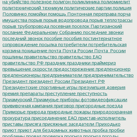
на убийство
полезное
полигон
поликлиника
полиомиелит
политехнический техникум
политические партии
полиция
Половинко
помойки
помощь
Понтонная переправа
порча
имущества
порыв
порыв водопровода
порыв теплотрассы
порыв трубопровода
посевная
поселок Партизанский
послание Федеральному Собранию
последние звонки
последний звонок
пособие
пособия
постинтернатное
сопровождение
посылка
потребители
потребительская
корзина
похищение
почта
Почта России
Почта_России
пошлины
правительство
правительство ЕАО
правительство РФ
праздник
праздники
праймериз
превышение скорости
предостережение
предпенсионер
предпенсионеры
предприниматели
предпринимательство
Президент
президент России
Президент РФ
Президентские спортивные игры
презумпция доверия
премия
препараты
преступление
преступность
Приамурский
Приамурье
приборы фотовидеофиксации
прививочная кампания
приговор
пригородные поезда
Приморье
природа
природные пожары
природоохранная
прокуратура
присоединение ЕАО
пристав-исполнитель
приставы
присяга
присяжные заседатели
Приходько
приют
приют для бездомных животных
пробка
пробки
проблемы
провал
проверка
прогноз
прогноз погоды