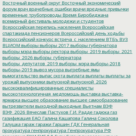
Восточный военный округ
Восточный экономический
форум
врач
врачебные ошибки
врачи
вредные привычки
временные трубопроводы
Время Биробиджана
всемирный фестиваль молодежи и студентов
Всероссийская перепись населения
Всероссийская
спартакиада пенсионеров
Всероссийский день ходьбы
Всероссийский конкурс
встреча_с_населением
ВТБъ
ВУЗ
ВЦИОМ
выборы
выборы 2017
выборы губернатора
выборы мэра
выборы ректора
выборы_2019
выборы_2021
выборы_2026
выборы_губернатора
выборы_депутатов_2019
выборы_мэра
выборы-2018
выборы-2019
вывоз мусора
выгребные ямы
вымогательство
выпас скота
выплата
выплаты
выплаты за
урожай
выпускники
выпускной
выпускной_2026
высококвалифицированные специалисты
высокотехнологичная_медпомощь
выставка
выставка-
ярмарка
высшее образование
высшее самообразование
вытрезвители
выходной
выходные
Вьетнам
ВЭФ
ВЭФ_2026
Вячеслав Пастухов
Г.И. Радде
гадюка
газ
газификация ЕАО
Галина Кашапова
Галина Соколова
Галушка
гараж
гаражи
Гаршин
ГДК
Генеральная
прокуратура
генпрокуратура
Генпрокуратура РФ