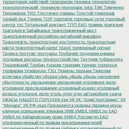
территория действий
терроризм
техника
технологии
технологический_техникум
технопарк
тигр
ТИК
Тимченко
Тихомиров
ТКО
Тлустенко
товары
Толстой
томограф
тонкий лед
Тонких
ТОР
торговля
торговые сети
торговый
центр
тос
Тотальный диктант
ТПП ЕАО
травма
трагедия
трагедия в Забайкалье
трансграничный мост
трансграничный российско-китайский марафон
Транснефть
транспортная доступность
транспортная
карта
транспортный налог
траур
тревожный сигнал
Тромса
тротуар
тротуары
Трубачев
трудовая книжка
трудовые ресурсы
трудоустройство
Трутнев
туберкулез
Тукалевский
Турбин
туризм
туризмм
турнир
турпоход
турфирма
тхэквондо
ТЭЦ
Тюмень
тюрьма
Тяжелая
атлетика
убийство
уборка улиц
убыль
убыль населения
убыточность
увольнение
увольнения
уголовное дело
уголовное преследование
уголовный кодекс
уголовный
розыск
уголоное дело
уголь
угон
угон автомобиля
удача
УЖАСЫ НАШЕГО ГОРОДКА
узи
УК
УК "ДомСтроСервис"
УК
"Монарх"
УК РФ
указ Президента
укладка
Украина
укусы
уличное освещение
Улюкаев
УМВ
УМВД
УМВД по ЕАО
УМВД по Хабаровскому краю
УМВД России по ЕАО
уполномоченный по правам предпринимателей
уполномоченный по правам ребенка
уполномоченный по