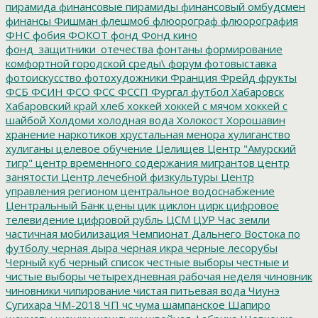
пирамида
финансовые пирамиды
финансовый омбудсмен
финансы
Фишман
флешмоб
флюорограф
флюорография
ФНС
фобия
ФОКОТ
фонд
Фонд кино
фонд_защитники_отечества
фонтаны
формирование
комфортной городской среды\
форум
фотовыставка
фотоискусство
фотохудожники
Франция
Фрейд
фрукты
ФСБ
ФСИН
ФСО
ФСС
ФССП
Фургал
футбол
Хабаровск
Хабаровский край
хлеб
хоккей
хоккей с мячом
хоккей с
шайбой
Холдоми
холодная вода
Холокост
Хорошавин
хранение наркотиков
хрустальная менора
хулиганство
хулиганы
целевое обучение
Целищев
Центр "Амурский
тигр"
центр временного содержания мигрантов
центр
занятости
Центр лечебной физкультуры
Центр
управления регионом
центральное водоснабжение
Центральный Банк
цены
цик
циклон
цирк
цифровое
телевидение
цифровой рубль
ЦСМ
ЦУР
Час земли
частичная мобилизация
Чемпионат Дальнего Востока по
футболу
черная дыра
черная икра
черные лесорубы
Черный куб
черный список
честные выборы
честные и
чистые выборы
четырехдневная рабочая неделя
чиновник
чиновники
чипирование
чистая питьевая вода
Чиунэ
Сугихара
ЧМ-2018
ЧП
чс
чума
шампанское
Шапиро