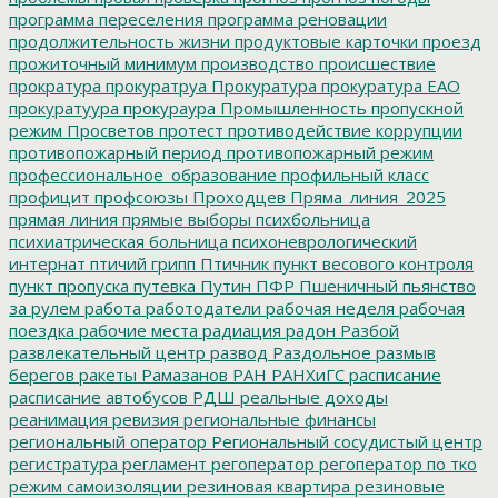
программа переселения
программа реновации
продолжительность жизни
продуктовые карточки
проезд
прожиточный минимум
производство
происшествие
прократура
прокуратруа
Прокуратура
прокуратура ЕАО
прокуратуура
прокураура
Промышленность
пропускной
режим
Просветов
протест
противодействие коррупции
противопожарный период
противопожарный режим
профессиональное_образование
профильный класс
профицит
профсоюзы
Проходцев
Пряма_линия_2025
прямая линия
прямые выборы
психбольница
психиатрическая больница
психоневрологический
интернат
птичий грипп
Птичник
пункт весового контроля
пункт пропуска
путевка
Путин
ПФР
Пшеничный
пьянство
за рулем
работа
работодатели
рабочая неделя
рабочая
поездка
рабочие места
радиация
радон
Разбой
развлекательный центр
развод
Раздольное
размыв
берегов
ракеты
Рамазанов
РАН
РАНХиГС
расписание
расписание автобусов
РДШ
реальные доходы
реанимация
ревизия
региональные финансы
региональный оператор
Региональный сосудистый центр
регистратура
регламент
регоператор
регоператор по тко
режим самоизоляции
резиновая квартира
резиновые