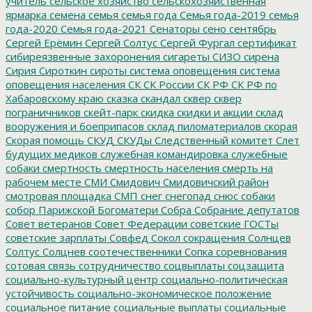
учитель
сельское хозяйство
сельскохозяйственная
ярмарка
семена
семья
семья года
Семья года-2019
семья
года-2020
Семья года-2021
Сенаторы
сено
сентябрь
Сергей Ерёмин
Сергей Солтус
Сергей Фургал
сертификат
сибиреязвенные захоронения
сигареты
СИЗО
сирена
Сирия
Сироткин
сироты
система оповещения
система
оповещения населения
СК
СК России
СК РФ
СК РФ по
Хабаровскому краю
сказка
скандал
сквер
сквер
пограничников
скейт-парк
скидка
скидки и акции
склад
вооружения и боеприпасов
склад пиломатериалов
скорая
Скорая помощь
СКУД
СКУДы
Следственный комитет
Слет
будущих медиков
служебная командировка
служебные
собаки
смертность
смертность населения
смерть на
рабочем месте
СМИ
Смидович
Смидовичский район
смотровая площадка
СМП
снег
снегопад
снюс
собаки
собор Парижской Богоматери
Собра
Собрание депутатов
Совет ветеранов
Совет Федерации
советские ГОСТы
советские зарплаты
Совфед
Сокол
сокращения
Солнцев
Солтус
Солцнев
соотечественники
Сопка
соревнования
сотовая связь
сотрудничество
соцвыплаты
соцзащита
социально-культурный центр
социально-политическая
устойчивость
социально-экономическое положение
социальное питание
социальные выплаты
социальные