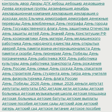
контроль
двор
Дворы
ДГК
дебош
дебошир
дедовщина
Деева
дежурные группы
дезинфекция
декабрь
декларационная компания
декларация
декларация о
доходах
дело Ельчина
демография
демогрфия
денежные
переводы
День влюбленных
День географа
День города
День Государственного флага
День защитника Отечества
день защиты детей
День Знаний
День Конституции РФ
День космонавтики
День матери
День медицинского
работника
День народного единства
день открытых
дверей
День памяти воина-интернационалиста
День
памяти и скорби
День пионерии
День Победы
День
пограничника
День работника ЖКХ
День работника
культуры
день работника транспорта
День рождения
День России
День семьи
День соседа
День спасателя
день строителя
День студента
день тигра
день учителя
день физкультурника
День флага России
День_Победы_2026
День_семьи_2026
деньги
депутат
депутаты
депутаты ЕАО
детдом
дети
детсады
детская
больница
детская музыкальная школа
детская площадка
детская_больница
детские батуты
детские выплаты
детские пособия
детские сады
детский дом
детский
лагерь
детский сад
детское питание
детское пособие