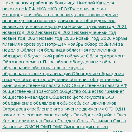
Николаевская районная больница
Николай Канделя
никотин
НК РФ
НКО
НКО «РОКР»
Новая звезда
Новгородская область
нововвведение
нововведение
нововведениея
нововведения
новое_оборудование
новые люди
новые маршруты
Новый год
новый год_2021
новый год_2022
новый год_2024
новый учебный год
новый_год_2024
новый_год_2025
новый_год_2026
нормы
питания
норовирус
Нотр-Дам
ноябрь
обзор событий за
неделю
Областная больница
областная поликлиника
облздрав
Облученский район
облучье
Облэнергоремонт
Облэнергоремонт Плюс
обман
оборудование
образ
образование
образовательные курсы
образовательные_организации
Обращение
обращения
граждан
обсерватор
обучение
общепит
общественная
баня
общественная палата ЕАО
Общественная палата РФ
общественный транспорт
общество
общество "Знание"
общество инвалидов
Общество фотоискусства ЕАО
объединение
объявления
обыск
обыски
Овчинников
Огородова
ограбление
ограничение движения
ОГЭ
ОДН
ожоги
озеленение
окно
октябрь
Октябрьский район
Олег
Костюк
олимпиада
Ольга Голодец
Ольга Данилина
Ольга
Казанская
ОМОН
ОМП
ОМС
Омск
онкодиспансер