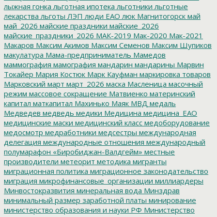
лыжная гонка
льготная ипотека
льготники
льготные
лекарства
льготы
ЛЭП
люди ЕАО
люк
Магнитогорск
май
май_2026
майские праздники
майские_2026
майские_праздники_2026
МАК-2019
Мак-2020
Мак-2021
Макаров
Максим Акимов
Максим Семенов
Максим Шупиков
макулатура
Мама-предприниматель
Мамедов
маммография
мамография
мандарин
мандарины
Марвин
Токайер
Мария Костюк
Марк Кауфман
маркировка товаров
Марковский
март
март_2026
маска
Масленица
масочный
режим
массовое сокращение
Матвиенко
материнский
капитал
маткапитал
Махинько
Маяк
МВД
медаль
Медведев
медведь
медики
Медицина
медицина_ЕАО
медицинские маски
медицинский класс
медоборудование
медосмотр
медработники
медсестры
международная
делегация
международные отношения
международный
полумарафон «Биробиджан-Валдгейм»
местные
производители
метеорит
методика
мигранты
миграционная политика
миграционное законодательство
миграция
микрофинансовые_организации
миллиардеры
Минвостокразвития
минеральная вода
Минздрав
минимальный размер заработной платы
минирование
министерство образования и науки РФ
Министерство