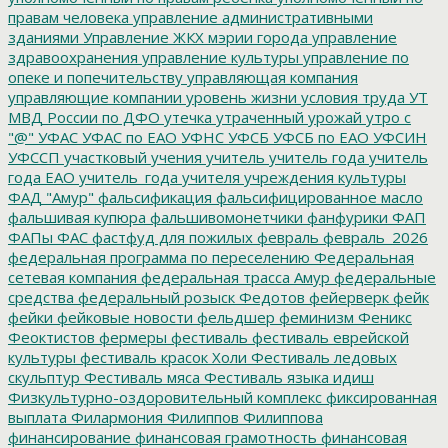
правам человека
управление административными
зданиями
Управление ЖКХ мэрии города
управление
здравоохранения
управление культуры
управление по
опеке и попечительству
управляющая компания
управляющие компании
уровень жизни
условия труда
УТ
МВД России по ДФО
утечка
утраченный урожай
утро с
"@"
УФАС
УФАС по ЕАО
УФНС
УФСБ
УФСБ по ЕАО
УФСИН
УФССП
участковый
учения
учитель
учитель года
учитель
года ЕАО
учитель_года
учителя
учреждения культуры
ФАД "Амур"
фальсификация
фальсифицированное масло
фальшивая купюра
фальшивомонетчики
фанфурики
ФАП
ФАПы
ФАС
фастфуд для пожилых
февраль
февраль_2026
федеральная программа по переселению
Федеральная
сетевая компания
федеральная трасса Амур
федеральные
средства
федеральный розыск
Федотов
фейерверк
фейк
фейки
фейковые новости
фельдшер
феминизм
Феникс
Феоктистов
фермеры
фестиваль
фестиваль еврейской
культуры
фестиваль красок Холи
Фестиваль ледовых
скульптур
Фестиваль мяса
Фестиваль языка идиш
Физкультурно-оздоровительный комплекс
фиксированная
выплата
Филармония
Филиппов
Филиппова
финансирование
финансовая грамотность
финансовая