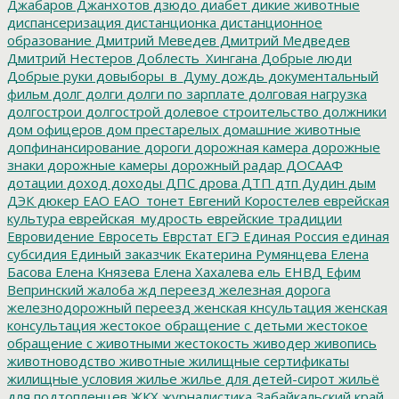
Джабаров
Джанхотов
дзюдо
диабет
дикие животные
диспансеризация
дистанционка
дистанционное
образование
Дмитрий Меведев
Дмитрий Медведев
Дмитрий Нестеров
Доблесть_Хингана
Добрые люди
Добрые руки
довыборы_в_Думу
дождь
документальный
фильм
долг
долги
долги по зарплате
долговая нагрузка
долгострои
долгострой
долевое строительство
должники
дом офицеров
дом престарелых
домашние животные
допфинансирование
дороги
дорожная камера
дорожные
знаки
дорожные камеры
дорожный радар
ДОСААФ
дотации
доход
доходы
ДПС
дрова
ДТП
дтп
Дудин
дым
ДЭК
дюкер
ЕАО
ЕАО_тонет
Евгений Коростелев
еврейская
культура
еврейская_мудрость
еврейские традиции
Евровидение
Евросеть
Еврстат
ЕГЭ
Единая Россия
единая
субсидия
Единый заказчик
Екатерина Румянцева
Елена
Басова
Елена Князева
Елена Хахалева
ель
ЕНВД
Ефим
Вепринский
жалоба
жд переезд
железная дорога
железнодорожный переезд
женская кнсультация
женская
консультация
жестокое обращение с детьми
жестокое
обращение с животными
жестокость
живодер
живопись
животноводство
животные
жилищные сертификаты
жилищные условия
жилье
жилье для детей-сирот
жильё
для подтопленцев
ЖКХ
журналистика
Забайкальский край