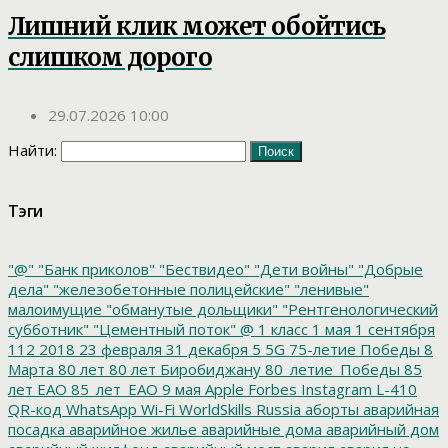
Лишний клик может обойтись
слишком дорого
29.07.2026 10:00
Найти:
Тэги
"@"
"Банк приколов"
"Бествидео"
"Дети войны"
"Добрые
дела"
"железобетонные полицейские"
"ленивые"
малоимущие
"обманутые дольщики"
"Рентгенологический
субботник"
"Цементный поток"
@
1 класс
1 мая
1 сентября
112
2018
23 февраля
31 декабря
5
5G
75-летие Победы
8
Марта
80 лет
80 лет Биробиджану
80_летие_Победы
85
лет ЕАО
85_лет_ЕАО
9 мая
Apple
Forbes
Instagram
L-410
QR-код
WhatsApp
Wi-Fi
WorldSkills Russia
аборты
аварийная
посадка
аварийное жилье
аварийные дома
аварийный дом