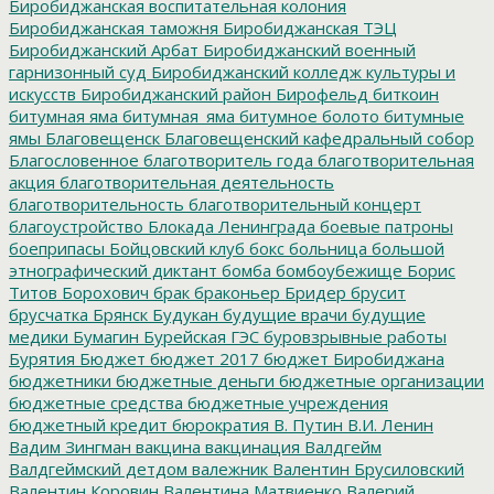
Биробиджанская воспитательная колония
Биробиджанская таможня
Биробиджанская ТЭЦ
Биробиджанский Арбат
Биробиджанский военный
гарнизонный суд
Биробиджанский колледж культуры и
искусств
Биробиджанский район
Бирофельд
биткоин
битумная яма
битумная_яма
битумное болото
битумные
ямы
Благовещенск
Благовещенский кафедральный собор
Благословенное
благотворитель года
благотворительная
акция
благотворительная деятельность
благотворительность
благотворительный концерт
благоустройство
Блокада Ленинграда
боевые патроны
боеприпасы
Бойцовский клуб
бокс
больница
большой
этнографический диктант
бомба
бомбоубежище
Борис
Титов
Борохович
брак
браконьер
Бридер
брусит
брусчатка
Брянск
Будукан
будущие врачи
будущие
медики
Бумагин
Бурейская ГЭС
буровзрывные работы
Бурятия
Бюджет
бюджет 2017
бюджет Биробиджана
бюджетники
бюджетные деньги
бюджетные организации
бюджетные средства
бюджетные учреждения
бюджетный кредит
бюрократия
В. Путин
В.И. Ленин
Вадим Зингман
вакцина
вакцинация
Валдгейм
Валдгеймский детдом
валежник
Валентин Брусиловский
Валентин Коровин
Валентина Матвиенко
Валерий