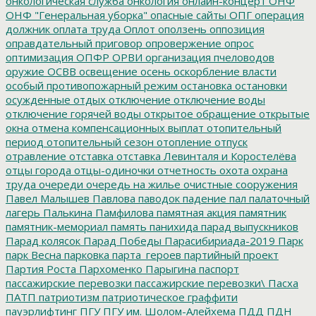
онкологическая служба
онкология
онлайн-концерт
ОНФ
ОНФ "Генеральная уборка"
опасные сайты
ОПГ
операция
должник
оплата труда
Оплот
оползень
оппозиция
оправдательный приговор
опровержение
опрос
оптимизация
ОПФР
ОРВИ
организация пчеловодов
оружие
ОСВВ
освещение
осень
оскорбление власти
особый противопожарный режим
остановка
остановки
осужденные
отдых
отключение
отключение воды
отключение горячей воды
открытое обращение
открытые
окна
отмена компенсационных выплат
отопительный
период
отопительный сезон
отопление
отпуск
отравление
отставка
отставка Левинталя и Коростелёва
отцы города
отцы-одиночки
отчетность
охота
охрана
труда
очереди
очередь на жилье
очистные сооружения
Павел Малышев
Павлова
паводок
падение
пал
палаточный
лагерь
Палькина
Памфилова
памятная акция
памятник
памятник-мемориал
память
панихида
парад выпускников
Парад колясок
Парад Победы
Парасибириада-2019
Парк
парк Весна
парковка
парта_героев
партийный проект
Партия Роста
Пархоменко
Парыгина
паспорт
пассажирские перевозки
пассажирские перевозки\
Пасха
ПАТП
патриотизм
патриотическое граффити
пауэрлифтинг
ПГУ
ПГУ им. Шолом-Алейхема
ПДД
ПДН