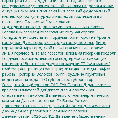
гериатрия
ГЖИ
ГИБДД
Гиви
Гигант
гидрозащитные
сооружения
гидрологическая обстановка
гидрологическая
ситуация
гимназия
гимназия № 1
главный федеральный
инспектор
год культурного наследия
год педагога и
наставника
Год семьи
Год экологии
Год_единства_народов_России
Гознак
ГОК
Голикова
Головатый
гололед
голосование
голубая сорока
Гольдштейн
гомеопатия
Гордума
горки
горки на Арбате
городская Дума
городская среда
городское кладбище
городской парк
городской пляж
горячая вода
горячая
линия
горячее питание
госавтоинспекция
госархив
госдолг
Госдума
госжилинспекция
господдержка
госслужащие
гостиница "Восток"
госуслуги
госхакупки
ГП "Фармация"
грабеж
град
граница
грант
график подвоза воды
график
работы
Григорий Волохов
Грипп
Грудинин
грунтовые
воды
грязная вода
ГТО
губернатор
губернатор
Гольдштейн
губернатор ЕАО
ГУК
Гулягин
Д
давление на
предпринимателей
дайджест
Дальневосточная
оперативная таможня
Дальневосточная энергетическая
компания
Дальневосточное ГУ Банка России
дальневосточный гектар
Дальний Восток
Дальсельмаш
дамба
дачное расписание
дачные перевозки
дачный_сезон_2026
ДВЖД
Движение общественный