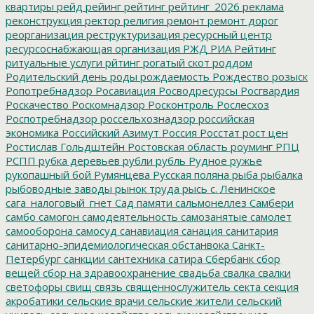
квартиры
рейд
рейинг
рейтинг
рейтинг_2026
реклама
реконструкция
ректор
религия
ремонт
ремонт дорог
реорганизация
реструктуризация
ресурсный центр
ресурсоснабжающая организация
РЖД
РИА Рейтинг
ритуальные услуги
рйтинг
рогатый скот
роддом
Родительский день
роды
рождаемость
Рождество
розыск
Ропотребнадзор
Росавиация
Росводресурсы
Росгвардия
Роскачество
Роскомнадзор
Росконтроль
Рослесхоз
Роспотребнадзор
россельхознадзор
российская
экономика
Российский Азимут
Россия
Росстат
рост цен
Ростислав Гольдштейн
Ростовская область
роуминг
РПЦ
РСПП
рубка деревьев
рубли
рубль
Рудное
ружье
рукопашный бой
Румянцева
Русская поляна
рыба
рыбалка
рыбоводные заводы
рынок труда
рысь
с. Ленинское
сага_налоговый_гнет
Сад памяти
сальмонеллез
Самбери
самбо
самогон
самодеятельность
самозанятые
самолет
самооборона
самосуд
санавиация
санация
санитария
санитарно-эпидемиологическая обстанвока
Санкт-
Петербург
санкции
сантехника
сатира
Сбербанк
сбор
вещей
сбор на здравоохранение
свадьба
свалка
свалки
светофоры
свищ
связь
священнослужитель
секта
секция
акробатики
сельские врачи
сельские жители
сельский