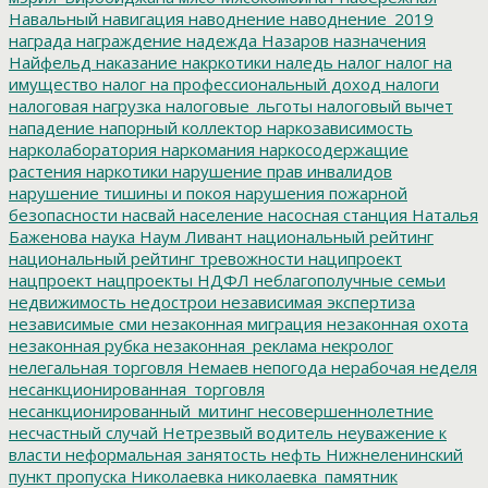
Навальный
навигация
наводнение
наводнение_2019
награда
награждение
надежда
Назаров
назначения
Найфельд
наказание
накркотики
наледь
налог
налог на
имущество
налог на профессиональный доход
налоги
налоговая нагрузка
налоговые_льготы
налоговый вычет
нападение
напорный коллектор
наркозависимость
нарколаборатория
наркомания
наркосодержащие
растения
наркотики
нарушение прав инвалидов
нарушение тишины и покоя
нарушения пожарной
безопасности
насвай
население
насосная станция
Наталья
Баженова
наука
Наум Ливант
национальный рейтинг
национальный рейтинг тревожности
наципроект
нацпроект
нацпроекты
НДФЛ
неблагополучные семьи
недвижимость
недострои
независимая экспертиза
независимые сми
незаконная миграция
незаконная охота
незаконная рубка
незаконная_реклама
некролог
нелегальная торговля
Немаев
непогода
нерабочая неделя
несанкционированная_торговля
несанкционированный_митинг
несовершеннолетние
несчастный случай
Нетрезвый водитель
неуважение к
власти
неформальная занятость
нефть
Нижнеленинский
пункт пропуска
Николаевка
николаевка_памятник