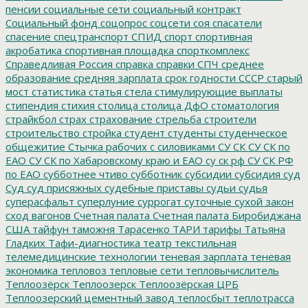
пенсии
социальные сети
социальный контракт
Социальный фонд
соцопрос
соцсети
соя
спасатели
спасение
спецтранспорт
СПИД
спорт
спортивная
акробатика
спортивная площадка
спорткомплекс
Справедливая Россия
справка
справки
СПЧ
среднее
образование
средняя зарплата
срок годности
СССР
старый
мост
статистика
статья
стела
стимулирующие выплаты
стипендия
стихия
столица
столица ДфО
стоматология
страйкбол
страх
страхование
стрельба
строители
строительство
стройка
студент
студенты
студенческое
общежитие
Стычка рабочих с силовиками
СУ СК
СУ СК по
ЕАО
СУ СК по Хабаровскому краю и ЕАО
су ск рф
СУ СК РФ
по ЕАО
субботнее чтиво
субботник
субсидии
субсидия
суд
Суд
суд присяжных
судебные приставы
судьи
судья
суперасфальт
суперлуние
суррогат
суточные
сухой закон
сход вагонов
Счетная палата
Счетная палата Биробиджана
США
тайфун
таможня
Тарасенко
ТАРИ
тарифы
Татьяна
Гладких
Тафи-диагностика
театр
текстильная
телемедицинские технологии
теневая зарплата
теневая
экономика
тепловоз
тепловые сети
тепловычислитель
Теплоозёрск
Теплоозерск
Теплоозёрская ЦРБ
Теплоозерский цементный завод
теплосбыт
теплотрасса