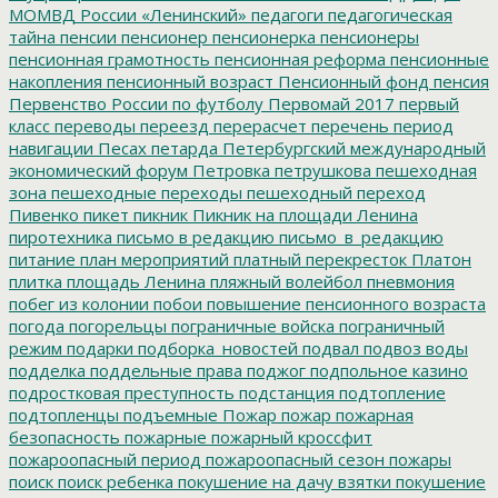
МОМВД России «Ленинский»
педагоги
педагогическая
тайна
пенсии
пенсионер
пенсионерка
пенсионеры
пенсионная грамотность
пенсионная реформа
пенсионные
накопления
пенсионный возраст
Пенсионный фонд
пенсия
Первенство России по футболу
Первомай 2017
первый
класс
переводы
переезд
перерасчет
перечень
период
навигации
Песах
петарда
Петербургский международный
экономический форум
Петровка
петрушкова
пешеходная
зона
пешеходные переходы
пешеходный переход
Пивенко
пикет
пикник
Пикник на площади Ленина
пиротехника
письмо в редакцию
письмо_в_редакцию
питание
план мероприятий
платный перекресток
Платон
плитка
площадь Ленина
пляжный волейбол
пневмония
побег из колонии
побои
повышение пенсионного возраста
погода
погорельцы
пограничные войска
пограничный
режим
подарки
подборка_новостей
подвал
подвоз воды
подделка
поддельные права
поджог
подпольное казино
подростковая преступность
подстанция
подтопление
подтопленцы
подъемные
Пожар
пожар
пожарная
безопасность
пожарные
пожарный кроссфит
пожароопасный период
пожароопасный сезон
пожары
поиск
поиск ребенка
покушение на дачу взятки
покушение