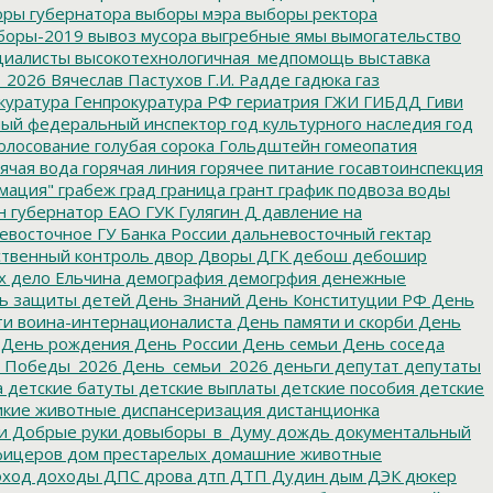
ры губернатора
выборы мэра
выборы ректора
боры-2019
вывоз мусора
выгребные ямы
вымогательство
циалисты
высокотехнологичная_медпомощь
выставка
_2026
Вячеслав Пастухов
Г.И. Радде
гадюка
газ
куратура
Генпрокуратура РФ
гериатрия
ГЖИ
ГИБДД
Гиви
ный федеральный инспектор
год культурного наследия
год
олосование
голубая сорока
Гольдштейн
гомеопатия
ячая вода
горячая линия
горячее питание
госавтоинспекция
мация"
грабеж
град
граница
грант
график подвоза воды
н
губернатор ЕАО
ГУК
Гулягин
Д
давление на
восточное ГУ Банка России
дальневосточный гектар
твенный контроль
двор
Дворы
ДГК
дебош
дебошир
х
дело Ельчина
демография
демогрфия
денежные
ь защиты детей
День Знаний
День Конституции РФ
День
и воина-интернационалиста
День памяти и скорби
День
День рождения
День России
День семьи
День соседа
_Победы_2026
День_семьи_2026
деньги
депутат
депутаты
а
детские батуты
детские выплаты
детские пособия
детские
кие животные
диспансеризация
дистанционка
и
Добрые руки
довыборы_в_Думу
дождь
документальный
фицеров
дом престарелых
домашние животные
ход
доходы
ДПС
дрова
дтп
ДТП
Дудин
дым
ДЭК
дюкер