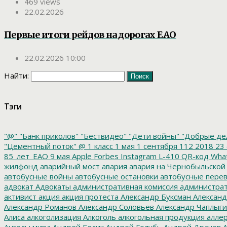
469 views
22.02.2026
Первые итоги рейдов на дорогах ЕАО
22.02.2026 10:00
Найти:
Тэги
"@"
"Банк приколов"
"Бествидео"
"Дети войны"
"Добрые де
"Цементный поток"
@
1 класс
1 мая
1 сентября
112
2018
23 
85_лет_ЕАО
9 мая
Apple
Forbes
Instagram
L-410
QR-код
Wha
жилфонд
аварийный мост
авария
авария на Чернобыльской
автобусные войны
автобусные остановки
автобусные перев
адвокат
Адвокаты
административная комиссия
администрат
активист
акция
акция протеста
Александр Буксман
Александ
Александр Романов
Александр Соловьев
Александр Чаплыг
Алиса
алкоголизация
Алкоголь
алкогольная продукция
аллер
Ангелы мира
Андрей Бялик
Андрей Голубь
Андрей Драчев
А