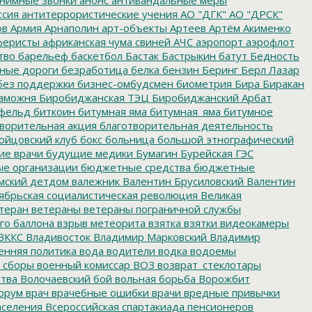
ссия
антитеррористические учения
АО "ДГК"
АО "ДРСК"
ов
Армия
Арнаполин
арт-объекты
Артеев
Артём Акименко
еристы
африканская чума свиней
АЧС
аэропорт
аэрофлот
тво
барельеф
баскетбол
Бастак
Бастрыкин
батут
Бедность
нные дороги
безработица
белка
бензин
Беринг
Берл Лазар
без поддержки
бизнес-омбудсмен
биометрия
Бира
Биракан
аможня
Биробиджанская ТЭЦ
Биробиджанский Арбат
фельд
биткоин
битумная яма
битумная_яма
битумное
ворительная акция
благотворительная деятельность
ойцовский клуб
бокс
больница
большой этнографический
е врачи
будущие медики
Бумагин
Бурейская ГЭС
е организации
бюджетные средства
бюджетные
мский детдом
валежник
Валентин Брусиловский
Валентин
ябрьская социалистическая революция
Великая
теран
ветераны
ветераны пограничной службы
го баллона
взрыв метеорита
взятка
взятки
видеокамеры
ВККС
Владивосток
Владимир Марковский
Владимир
енняя политика
вода
водители
водка
водоемы
 сборы
военный комиссар
ВОЗ
возврат_стеклотары
итва
Волочаевский бой
вольная борьба
Ворожбит
орум
врач
врачебные ошибки
врачи
вредные привычки
аселения
Всероссийская спартакиада пенсионеров