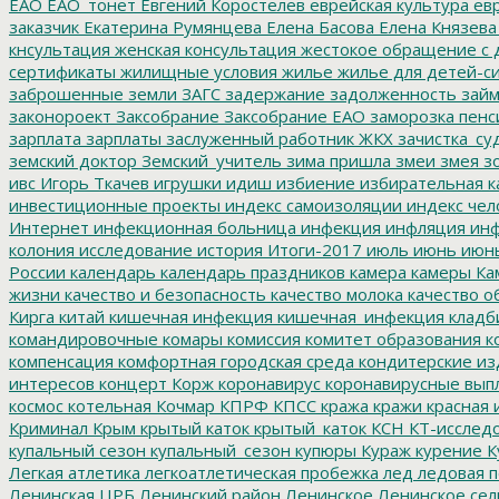
ЕАО
ЕАО_тонет
Евгений Коростелев
еврейская культура
евр
заказчик
Екатерина Румянцева
Елена Басова
Елена Князева
кнсультация
женская консультация
жестокое обращение с 
сертификаты
жилищные условия
жилье
жилье для детей-с
заброшенные земли
ЗАГС
задержание
задолженность
зай
законороект
Заксобрание
Заксобрание ЕАО
заморозка пенс
зарплата
зарплаты
заслуженный работник ЖКХ
зачистка_су
земский доктор
Земский_учитель
зима пришла
змеи
змея
зо
ивс
Игорь Ткачев
игрушки
идиш
избиение
избирательная к
инвестиционные проекты
индекс самоизоляции
индекс чел
Интернет
инфекционная больница
инфекция
инфляция
инф
колония
исследование
история
Итоги-2017
июль
июнь
июн
России
календарь
календарь праздников
камера
камеры
Ка
жизни
качество и безопасность
качество молока
качество о
Кирга
китай
кишечная инфекция
кишечная_инфекция
кладб
командировочные
комары
комиссия
комитет образования
к
компенсация
комфортная городская среда
кондитерские из
интересов
концерт
Корж
коронавирус
коронавирусные вып
космос
котельная
Кочмар
КПРФ
КПСС
кража
кражи
красная 
Криминал
Крым
крытый каток
крытый_каток
КСН
КТ-исслед
купальный сезон
купальный_сезон
купюры
Кураж
курение
К
Легкая атлетика
легкоатлетическая пробежка
лед
ледовая п
Ленинская ЦРБ
Ленинский район
Ленинское
Ленинское сел