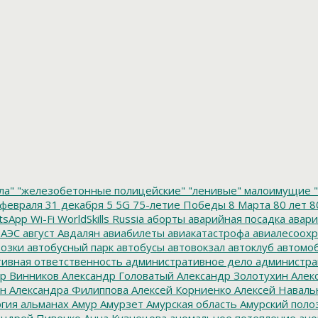
ла"
"железобетонные полицейские"
"ленивые" малоимущие
"
февраля
31 декабря
5
5G
75-летие Победы
8 Марта
80 лет
8
tsApp
Wi-Fi
WorldSkills Russia
аборты
аварийная посадка
авари
 АЭС
август
Авдалян
авиабилеты
авиакатастрофа
авиалесоохр
озки
автобусный парк
автобусы
автовокзал
автоклуб
автомо
ивная ответственность
административное дело
администра
р Винников
Александр Головатый
Александр Золотухин
Алек
ин
Александра Филиппова
Алексей Корниенко
Алексей Наваль
гия
альманах
Амур
Амурзет
Амурская область
Амурский поло
ндрей Пивенко
Анна Кузнецова
аномальное потепление
ано