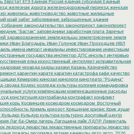
ть
Еврстат
ЕГЭ
Единая Россия
единая субсидия
Единый
езд
железная дорога
железнодорожный переезд
женская
дер
живопись
животноводство
животные
жилищные
ий край
забег
заболевание
заброшенные здания
 Собрание
законодательство
законопреокт
законопроект
ведник "Бастак"
заповедники
заработная плата
Заречье
лей
здравоохранение
земледельцы
землетрясение
земля
ники
Иван Благодырь
Иван Голунов
Иван Проходцев
ИВЛ
аиль
имена
импорт
инвалиды
инвестирование
инвестиции
остранные государства
инспектор ДПС
инсульт
интервью
кусственная елка
искусственный_интеллект
исправительная
кадровая чехарда
кадры
казаки
Казань
Казначейство
ремонт
карантин
карате
каратин
катастрофа
кафе
качество
 шишки
Кемерово
кинозал
кинологи
кинотеатр "Родина"
д-сводка
Кодекс
колледж культуры
колония
командировка
унальные услуги
компенсации
компенсационные расходы
 суд
конституция
контрабанда
контрафакт
конфликт
пция
корь
Косвинцев
космодром
космодром_Восточный
оспособность
Кремль
креозот
Крещение
кризис
Крик души
я
Кульдкр
Кульдур
культура
культурно досуговый центр
ория
Лаг ба-Омер
лагерь
Лагошина
лайк
ЛДПР
Левинталь
ок
ледоход
лекарства
лекарственные препараты
лекарство
сные пожары
лесопилка
летние каникулы
лето
лето_2026