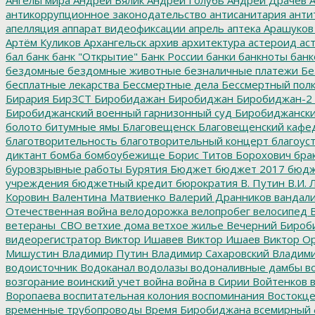
антикоррупционное законодательство
антисанитария
анти
апелляция
аппарат видеофиксации
апрель
аптека
Арашуков
Артём Куликов
Архангельск
архив
архитектура
астероид
ас
бал
банк
банк "Открытие"
Банк России
банки
банкноты
банк
бездомные
бездомные животные
безналичные платежи
Бе
бесплатные лекарства
Бессмертные дела
Бессмертный пол
Бирария
БирЗСТ
Биробидажан
Биробиджан
Биробиджан-2
Биробиджанский военный гарнизонный суд
Биробиджанский
болото
битумные ямы
Благовещенск
Благовещенский кафе
благотворительность
благотворительный концерт
благоус
диктант
бомба
бомбоубежище
Борис Титов
Борохович
бра
буровзрывные работы
Бурятия
Бюджет
бюджет 2017
бюдж
учреждения
бюджетный кредит
бюрократия
В. Путин
В.И. 
Коровин
Валентина Матвиенко
Валерий Дранников
вандал
Отечественная война
велодорожка
велопробег
велосипед
В
ветераны_СВО
ветхие дома
ветхое жилье
Вечерний Бироб
видеорегистратор
Виктор Ишавев
Виктор Ишаев
Виктор О
Мишустин
Владимир Путин
Владимир Сахаровский
Владими
водоисточник
Водоканал
водолазы
водоналивные дамбы
во
возгорание
воинский учет
война
война в Сирии
Войтенков
в
Воропаева
воспитательная колония
воспоминания
Востокц
временные трубопроводы
Время Биробиджана
всемирный 