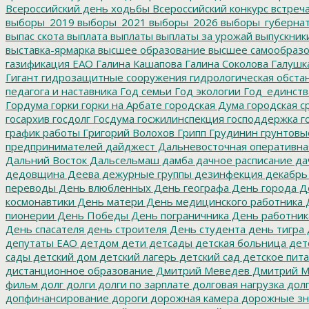
Всероссийский день ходьбы
Всероссийский конкурс
встреч
выборы_2019
выборы_2021
выборы_2026
выборы_губерна
выпас скота
выплата
выплаты
выплаты за урожай
выпускник
выставка-ярмарка
высшее образование
высшее самообразо
газификация ЕАО
Галина Кашапова
Галина Соколова
Галушк
Гигант
гидрозащитные сооружения
гидрологическая обста
педагога и наставника
Год семьи
Год экологии
Год_единств
Гордума
горки
горки на Арбате
городская Дума
городская с
госархив
госдолг
Госдума
госжилинспекция
господдержка
г
график работы
Григорий Волохов
Грипп
Грудинин
грунтовы
предпринимателей
дайджест
Дальневосточная оперативна
Дальний Восток
Дальсельмаш
дамба
дачное расписание
да
дедовщина
Деева
дежурные группы
дезинфекция
декабрь
переводы
День влюбленных
День географа
День города
Де
космонавтики
День матери
День медицинского работника
Д
пионерии
День Победы
День пограничника
День работник
День спасателя
день строителя
День студента
день тигра
депутаты ЕАО
детдом
дети
детсады
детская больница
дет
сады
детский дом
детский лагерь
детский сад
детское пит
дистанционное образование
Дмитрий Меведев
Дмитрий М
фильм
долг
долги
долги по зарплате
долговая нагрузка
долг
допфинансирование
дороги
дорожная камера
дорожные зн