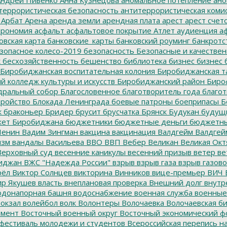
террористическая безопасность
антитеррористическая коми
Арбат
Арена
аренда земли
арендная плата
арест
арест счет
трономия
асфальт
асфальтовое покрытие
Атлет
аудиенция
аф
овская карта
банковские_карты
банковский роуминг
банкротс
зопасное колесо-2019
безопасность
Безопасные и качестве
к
бесхозяйственность
бешенство
библиотека
бизнес
бизнес 
Биробиджанская воспитательная колония
Биробиджанская т
 колледж культуры и искусств
Биробиджанский район
Биро
дральный собор
Благословенное
благотворитель года
благот
тройство
Блокада Ленинграда
боевые патроны
боеприпасы
Б
к
браконьер
Бридер
брусит
брусчатка
Брянск
Будукан
будущи
ет Биробиджана
бюджетники
бюджетные деньги
бюджетны
Ленин
Вадим Зингман
вакцина
вакцинация
Валдгейм
Валдгей
изм
вандалы
Васильева
ВВО
ВВП
Вебер
Великан
Великая Окт
ерховный суд
весенние каникулы
весенний призыв
ветер
ве
иджан
ВЖС "Надежда России"
взрыв
взрыв газа
взрыв газово
рёл
Виктор Солнцев
викторина
Винников
вице-премьер
ВИЧ
р Якушев
власть
внеплановая проверка
Внешний долг
внутр
донапорная башня
водоснабжение
военная служба
военные
окзал
волейбол
волк
Волонтеры
Волочаевка
Волочаевская б
емент
Восточный военный округ
Восточный экономический ф
фестиваль молодежи и студентов
Всероссийская перепись н