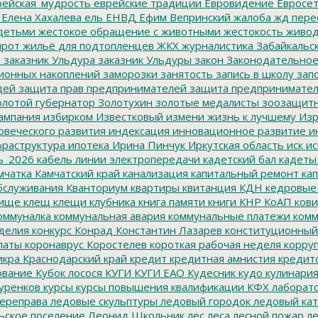
ейская_мудрость
еврейские традиции
Евровидение
Евросе
Елена Хахалева
ель
ЕНВД
Ефим Вепринский
жалоба
жд пере
детьми
жестокое обращение с животными
жестокость
живо
ирот
жильё для подтопленцев
ЖКХ
журналистика
Забайкальск
м
заказник Ульдура
заказник Ульдуры
закон
Законодательное
ионных накоплений
заморозки
занятость
запись в школу
запо
дей
защита прав предпринимателей
защита предпринимате
лотой губернатор
Золотухин
золотые медалисты
зоозащит
ампания
избирком
Известковый
измени жизнь к лучшему
Изр
овеческого развития
индексация
инновационное развитие
ин
раструктура
ипотека
Ирина Пинчук
Иркутская область
иск
ис
ь_2026
кабель линии электропередачи
кадетский бал
кадеты
мчатка
Камчатский край
канализация
капитальный ремонт
кап
бслуживания
Кванториум
квартиры
квитанция
КДН
кедровые
ище
клещ
клещи
клубника
книга памяти
книги
КНР
КоАП
кови
оммуналка
коммунальная авария
коммунальные платежи
комм
делия
конкурс
Конрад
Константин Лазарев
конституционный
латы
коронаврус
Коростелев
короткая рабочая неделя
корру
икра
Краснодарский край
кредит
кредитная амнистия
кредит
ование
Кубок лосося
КУГИ
КУГИ ЕАО
Кудесник
кудо
кулинари
уренков
курсы
курсы повышения квалификации
КФХ
лаборат
ереправа
ледовые скульптуры
ледовый городок
ледовый кат
ьское поселение
Леонид Школьник
лес
леса
лесной пожар
ле