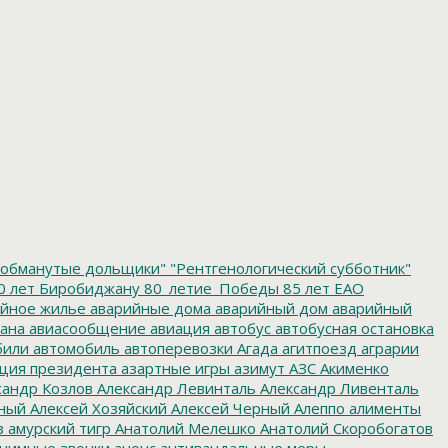
обманутые дольщики"
"Рентгенологический субботник"
0 лет Биробиджану
80_летие_Победы
85 лет ЕАО
йное жилье
аварийные дома
аварийный дом
аварийный
ана
авиасообщение
авиация
автобус
автобусная остановка
били
автомобиль
автоперевозки
Агада
агитпоезд
аграрии
ция президента
азартные игры
азимут
АЗС
Акименко
сандр Козлов
Александр Левинталь
Александр Ливенталь
ный
Алексей Хозяйский
Алексей Черный
Алеппо
алименты
з
амурский тигр
Анатолий Мелешко
Анатолий Скоробогатов
нимные звонки
анонс
антивандальные меры