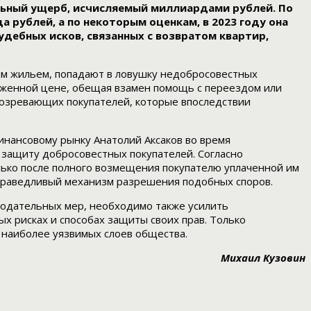
альный ущерб, исчисляемый миллиардами рублей. По
рублей, а по некоторым оценкам, в 2023 году она
удебных исков, связанных с возвратом квартир,
ым жильем, попадают в ловушку недобросовестных
ниженной цене, обещая взамен помощь с переездом или
одозревающих покупателей, которые впоследствии
инансовому рынку Анатолий Аксаков во время
 защиту добросовестных покупателей. Согласно
лько после полного возмещения покупателю уплаченной им
справедливый механизм разрешения подобных споров.
нодательных мер, необходимо также усилить
х рисках и способах защиты своих прав. Только
наиболее уязвимых слоев общества.
Михаил Кузовин