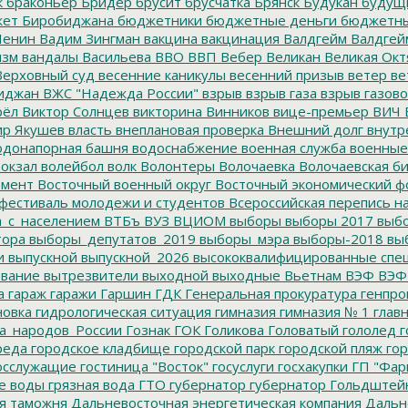
к
браконьер
Бридер
брусит
брусчатка
Брянск
Будукан
будущи
ет Биробиджана
бюджетники
бюджетные деньги
бюджетны
Ленин
Вадим Зингман
вакцина
вакцинация
Валдгейм
Валдгей
изм
вандалы
Васильева
ВВО
ВВП
Вебер
Великан
Великая Окт
ерховный суд
весенние каникулы
весенний призыв
ветер
ве
иджан
ВЖС "Надежда России"
взрыв
взрыв газа
взрыв газово
рёл
Виктор Солнцев
викторина
Винников
вице-премьер
ВИЧ
р Якушев
власть
внеплановая проверка
Внешний долг
внутр
донапорная башня
водоснабжение
военная служба
военные
окзал
волейбол
волк
Волонтеры
Волочаевка
Волочаевская б
емент
Восточный военный округ
Восточный экономический ф
фестиваль молодежи и студентов
Всероссийская перепись н
а_с_населением
ВТБъ
ВУЗ
ВЦИОМ
выборы
выборы 2017
выбо
тора
выборы_депутатов_2019
выборы_мэра
выборы-2018
вы
и
выпускной
выпускной_2026
высококвалифицированные спе
вание
вытрезвители
выходной
выходные
Вьетнам
ВЭФ
ВЭФ
а
гараж
гаражи
Гаршин
ГДК
Генеральная прокуратура
генпро
новка
гидрологическая ситуация
гимназия
гимназия № 1
глав
а_народов_России
Гознак
ГОК
Голикова
Головатый
гололед
г
реда
городское кладбище
городской парк
городской пляж
гор
осслужащие
гостиница "Восток"
госуслуги
госхакупки
ГП "Фар
е воды
грязная вода
ГТО
губернатор
губернатор Гольдштей
я таможня
Дальневосточная энергетическая компания
Дальне