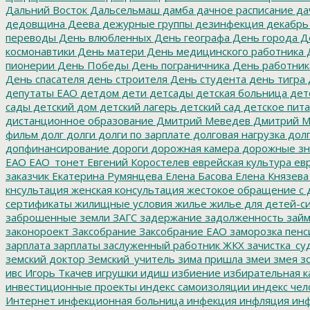
Дальний Восток
Дальсельмаш
дамба
дачное расписание
да
дедовщина
Деева
дежурные группы
дезинфекция
декабрь
переводы
День влюбленных
День географа
День города
Де
космонавтики
День матери
День медицинского работника
Д
пионерии
День Победы
День пограничника
День работник
День спасателя
день строителя
День студента
день тигра
депутаты ЕАО
детдом
дети
детсады
детская больница
дет
сады
детский дом
детский лагерь
детский сад
детское пит
дистанционное образование
Дмитрий Меведев
Дмитрий М
фильм
долг
долги
долги по зарплате
долговая нагрузка
долг
допфинансирование
дороги
дорожная камера
дорожные зн
ЕАО
ЕАО_тонет
Евгений Коростелев
еврейская культура
евр
заказчик
Екатерина Румянцева
Елена Басова
Елена Князева
кнсультация
женская консультация
жестокое обращение с 
сертификаты
жилищные условия
жилье
жилье для детей-с
заброшенные земли
ЗАГС
задержание
задолженность
зай
законороект
Заксобрание
Заксобрание ЕАО
заморозка пенс
зарплата
зарплаты
заслуженный работник ЖКХ
зачистка_су
земский доктор
Земский_учитель
зима пришла
змеи
змея
зо
ивс
Игорь Ткачев
игрушки
идиш
избиение
избирательная к
инвестиционные проекты
индекс самоизоляции
индекс чел
Интернет
инфекционная больница
инфекция
инфляция
инф