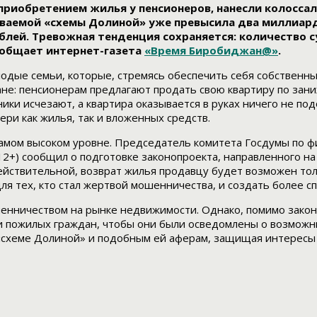
 приобретением жилья у пенсионеров, нанесли колосс
аемой «схемы Долиной» уже превысила два миллиарда 
лей. Тревожная тенденция сохраняется: количество с
ообщает интернет-газета
«Время Биробиджан@»
.
одые семьи, которые, стремясь обеспечить себя собственн
мане: пенсионерам предлагают продать свою квартиру по за
ики исчезают, а квартира оказывается в руках ничего не п
ри как жилья, так и вложенных средств.
самом высоком уровне. Председатель комитета Госдумы по ф
2+) сообщил о подготовке законопроекта, направленного на
ействительной, возврат жилья продавцу будет возможен то
ля тех, кто стал жертвой мошенничества, и создать более 
шенничеством на рынке недвижимости. Однако, помимо зако
и пожилых граждан, чтобы они были осведомлены о возможны
«схеме Долиной» и подобным ей аферам, защищая интересы 