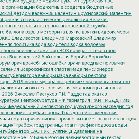
е врачи
будущие медики
Бумагин
Бурейская ГЭС
е организации
бюджетные средства
бюджетные
мский детдом
валежник
Валентин Брусиловский
Валентин
ябрьская социалистическая революция
Великая
теран
ветераны
ветераны пограничной службы
го баллона
взрыв метеорита
взятка
взятки
видеокамеры
ВККС
Владивосток
Владимир Марковский
Владимир
енняя политика
вода
водители
водка
водоемы
 сборы
военный комиссар
ВОЗ
возврат_стеклотары
итва
Волочаевский бой
вольная борьба
Ворожбит
орум
врач
врачебные ошибки
врачи
вредные привычки
аселения
Всероссийская спартакиада пенсионеров
ры губернатора
выборы мэра
выборы ректора
боры-2019
вывоз мусора
выгребные ямы
вымогательство
циалисты
высокотехнологичная_медпомощь
выставка
_2026
Вячеслав Пастухов
Г.И. Радде
гадюка
газ
куратура
Генпрокуратура РФ
гериатрия
ГЖИ
ГИБДД
Гиви
ный федеральный инспектор
год культурного наследия
год
олосование
голубая сорока
Гольдштейн
гомеопатия
ячая вода
горячая линия
горячее питание
госавтоинспекция
мация"
грабеж
град
граница
грант
график подвоза воды
н
губернатор ЕАО
ГУК
Гулягин
Д
давление на
восточное ГУ Банка России
дальневосточный гектар