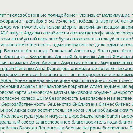
ла"
"железобетонные полицейские"
"ленивые" малоимущие
"
февраля
31 декабря
5
5G
75-летие Победы
8 Марта
80 лет
8
tsApp
Wi-Fi
WorldSkills Russia
аборты
аварийная посадка
авари
 АЭС
август
Авдалян
авиабилеты
авиакатастрофа
авиалесоохр
озки
автобусный парк
автобусы
автовокзал
автоклуб
автомо
ивная ответственность
административное дело
администра
р Винников
Александр Головатый
Александр Золотухин
Алек
ин
Александра Филиппова
Алексей Корниенко
Алексей Наваль
гия
альманах
Амур
Амурзет
Амурская область
Амурский поло
ндрей Пивенко
Анна Кузнецова
аномальное потепление
ано
террористическая безопасность
антитеррористическая коми
Арбат
Арена
аренда земли
арендная плата
арест
арест счет
трономия
асфальт
асфальтовое покрытие
Атлет
аудиенция
аф
овская карта
банковские_карты
банковский роуминг
банкротс
зопасное колесо-2019
безопасность
Безопасные и качестве
к
бесхозяйственность
бешенство
библиотека
бизнес
бизнес 
Биробиджанская воспитательная колония
Биробиджанская т
 колледж культуры и искусств
Биробиджанский район
Биро
дральный собор
Благословенное
благотворитель года
благот
тройство
Блокада Ленинграда
боевые патроны
боеприпасы
Б