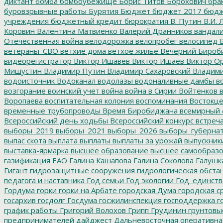
диктант
бомба
бомбоубежище
Борис Титов
Борохович
бра
буровзрывные работы
Бурятия
Бюджет
бюджет 2017
бюдж
учреждения
бюджетный кредит
бюрократия
В. Путин
В.И. 
Коровин
Валентина Матвиенко
Валерий Дранников
вандал
Отечественная война
велодорожка
велопробег
велосипед
В
ветераны_СВО
ветхие дома
ветхое жилье
Вечерний Бироб
видеорегистратор
Виктор Ишавев
Виктор Ишаев
Виктор О
Мишустин
Владимир Путин
Владимир Сахаровский
Владими
водоисточник
Водоканал
водолазы
водоналивные дамбы
во
возгорание
воинский учет
война
война в Сирии
Войтенков
в
Воропаева
воспитательная колония
воспоминания
Востокц
временные трубопроводы
Время Биробиджана
всемирный 
Всероссийский день ходьбы
Всероссийский конкурс
встреч
выборы_2019
выборы_2021
выборы_2026
выборы_губерна
выпас скота
выплата
выплаты
выплаты за урожай
выпускник
выставка-ярмарка
высшее образование
высшее самообразо
газификация ЕАО
Галина Кашапова
Галина Соколова
Галушк
Гигант
гидрозащитные сооружения
гидрологическая обста
педагога и наставника
Год семьи
Год экологии
Год_единств
Гордума
горки
горки на Арбате
городская Дума
городская с
госархив
госдолг
Госдума
госжилинспекция
господдержка
г
график работы
Григорий Волохов
Грипп
Грудинин
грунтовы
предпринимателей
дайджест
Дальневосточная оперативна