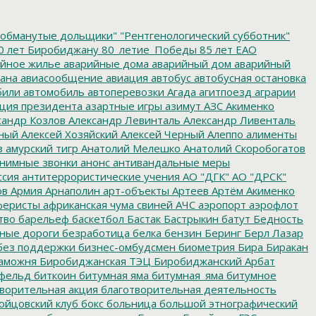
обманутые дольщики"
"Рентгенологический субботник"
0 лет Биробиджану
80_летие_Победы
85 лет ЕАО
йное жилье
аварийные дома
аварийный дом
аварийный
ана
авиасообщение
авиация
автобус
автобусная остановка
били
автомобиль
автоперевозки
Агада
агитпоезд
аграрии
ция президента
азартные игры
азимут
АЗС
Акименко
сандр Козлов
Александр Левинталь
Александр Ливенталь
ный
Алексей Хозяйский
Алексей Черный
Алеппо
алименты
з
амурский тигр
Анатолий Мелешко
Анатолий Скоробогатов
нимные звонки
анонс
антивандальные меры
ссия
антитеррористические учения
АО "ДГК"
АО "ДРСК"
ов
Армия
Арнаполин
арт-объекты
Артеев
Артём Акименко
еристы
африканская чума свиней
АЧС
аэропорт
аэрофлот
тво
барельеф
баскетбол
Бастак
Бастрыкин
батут
Бедность
нные дороги
безработица
белка
бензин
Беринг
Берл Лазар
без поддержки
бизнес-омбудсмен
биометрия
Бира
Биракан
аможня
Биробиджанская ТЭЦ
Биробиджанский Арбат
фельд
биткоин
битумная яма
битумная_яма
битумное
ворительная акция
благотворительная деятельность
ойцовский клуб
бокс
больница
большой этнографический