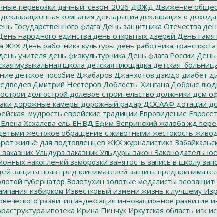
чные перевозки
дачный_сезон_2026
ДВЖД
Движение общес
декларационная компания
декларация
декларация о дохода
нь Государственного флага
День защитника Отечества
ден
ень народного единства
день открытых дверей
День памят
а ЖКХ
День работника культуры
день работника транспорта
день учителя
день физкультурника
День флага России
День
ская музыкальная школа
детская площадка
детская_больниц
ание
детское пособие
Джабаров
Джанхотов
дзюдо
диабет
ди
едведев
Дмитрий Нестеров
Доблесть_Хингана
Добрые люд
острои
долгострой
долевое строительство
должники
дом о
аки
дорожные камеры
дорожный радар
ДОСААФ
дотации
до
ейская_мудрость
еврейские традиции
Евровидение
Евросе
Елена Хахалева
ель
ЕНВД
Ефим Вепринский
жалоба
жд пере
детьми
жестокое обращение с животными
жестокость
живо
ирот
жильё для подтопленцев
ЖКХ
журналистика
Забайкальск
м
заказник Ульдура
заказник Ульдуры
закон
Законодательное
ионных накоплений
заморозки
занятость
запись в школу
запо
дей
защита прав предпринимателей
защита предпринимате
лотой губернатор
Золотухин
золотые медалисты
зоозащит
ампания
избирком
Известковый
измени жизнь к лучшему
Изр
овеческого развития
индексация
инновационное развитие
ин
раструктура
ипотека
Ирина Пинчук
Иркутская область
иск
ис