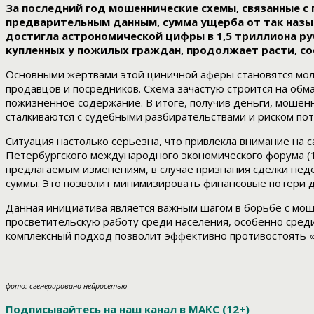
За последний год мошеннические схемы, связанные с
предварительным данным, сумма ущерба от так назыв
достигла астрономической цифры в 1,5 триллиона руб
купленных у пожилых граждан, продолжает расти, с
Основными жертвами этой циничной аферы становятся мол
продавцов и посредников. Схема зачастую строится на об
пожизненное содержание. В итоге, получив деньги, мошенн
сталкиваются с судебными разбирательствами и риском поте
Ситуация настолько серьезна, что привлекла внимание на 
Петербургского международного экономического форума (1
предлагаемым изменениям, в случае признания сделки нед
суммы. Это позволит минимизировать финансовые потери д
Данная инициатива является важным шагом в борьбе с мо
просветительскую работу среди населения, особенно сред
комплексный подход позволит эффективно противостоять 
фото: сгенерировано нейросетью
Подписывайтесь на наш канал в МАКС (12+)