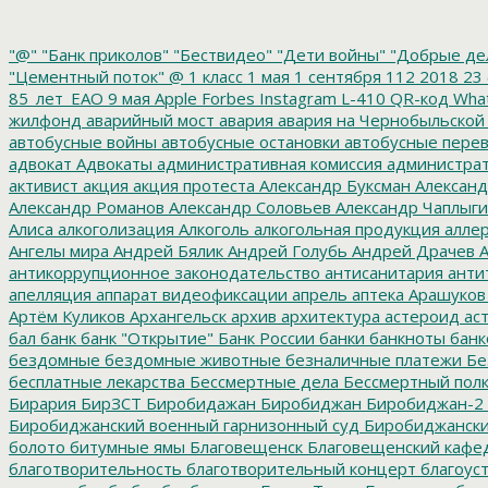
"@"
"Банк приколов"
"Бествидео"
"Дети войны"
"Добрые де
"Цементный поток"
@
1 класс
1 мая
1 сентября
112
2018
23 
85_лет_ЕАО
9 мая
Apple
Forbes
Instagram
L-410
QR-код
Wha
жилфонд
аварийный мост
авария
авария на Чернобыльской
автобусные войны
автобусные остановки
автобусные перев
адвокат
Адвокаты
административная комиссия
администрат
активист
акция
акция протеста
Александр Буксман
Александ
Александр Романов
Александр Соловьев
Александр Чаплыг
Алиса
алкоголизация
Алкоголь
алкогольная продукция
аллер
Ангелы мира
Андрей Бялик
Андрей Голубь
Андрей Драчев
А
антикоррупционное законодательство
антисанитария
анти
апелляция
аппарат видеофиксации
апрель
аптека
Арашуков
Артём Куликов
Архангельск
архив
архитектура
астероид
ас
бал
банк
банк "Открытие"
Банк России
банки
банкноты
банк
бездомные
бездомные животные
безналичные платежи
Бе
бесплатные лекарства
Бессмертные дела
Бессмертный пол
Бирария
БирЗСТ
Биробидажан
Биробиджан
Биробиджан-2
Биробиджанский военный гарнизонный суд
Биробиджанский
болото
битумные ямы
Благовещенск
Благовещенский кафе
благотворительность
благотворительный концерт
благоус