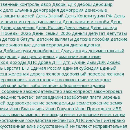
твенный контроль
двор
Дворы
ДГК
дебош
дебошир
х
дело Ельчина
демография
демогрфия
денежные
ь защиты детей
День Знаний
День Конституции РФ
День
и воина-интернационалиста
День памяти и скорби
День
День рождения
День России
День семьи
День соседа
_Победы_2026
День_семьи_2026
деньги
депутат
депутаты
а
детские батуты
детские выплаты
детские пособия
детские
кие животные
диспансеризация
дистанционка
и
Добрые руки
довыборы_в_Думу
дождь
документальный
фицеров
дом престарелых
домашние животные
ход
доходы
ДПС
дрова
ДТП
дтп
Дудин
дым
ДЭК
дюкер
ть
Еврстат
ЕГЭ
Единая Россия
единая субсидия
Единый
езд
железная дорога
железнодорожный переезд
женская
дер
живопись
животноводство
животные
жилищные
ий край
забег
заболевание
заброшенные здания
 Собрание
законодательство
законопреокт
законопроект
ведник "Бастак"
заповедники
заработная плата
Заречье
лей
здравоохранение
земледельцы
землетрясение
земля
ники
Иван Благодырь
Иван Голунов
Иван Проходцев
ИВЛ
аиль
имена
импорт
инвалиды
инвестирование
инвестиции
остранные государства
инспектор ДПС
инсульт
интервью
кусственная елка
искусственный_интеллект
исправительная