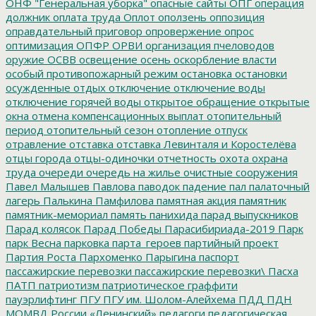
ОНФ "Генеральная уборка"
опасные сайты
ОПГ
операция
должник
оплата труда
Оплот
оползень
оппозиция
оправдательный приговор
опровержение
опрос
оптимизация
ОПФР
ОРВИ
организация пчеловодов
оружие
ОСВВ
освещение
осень
оскорбление власти
особый противопожарный режим
остановка
остановки
осужденные
отдых
отключение
отключение воды
отключение горячей воды
открытое обращение
открытые
окна
отмена компенсационных выплат
отопительный
период
отопительный сезон
отопление
отпуск
отравление
отставка
отставка Левинталя и Коростелёва
отцы города
отцы-одиночки
отчетность
охота
охрана
труда
очереди
очередь на жилье
очистные сооружения
Павел Малышев
Павлова
паводок
падение
пал
палаточный
лагерь
Палькина
Памфилова
памятная акция
памятник
памятник-мемориал
память
панихида
парад выпускников
Парад колясок
Парад Победы
Парасибириада-2019
Парк
парк Весна
парковка
парта_героев
партийный проект
Партия Роста
Пархоменко
Парыгина
паспорт
пассажирские перевозки
пассажирские перевозки\
Пасха
ПАТП
патриотизм
патриотическое граффити
пауэрлифтинг
ПГУ
ПГУ им. Шолом-Алейхема
ПДД
ПДН
МОМВД России «Ленинский»
педагоги
педагогическая