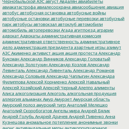
Чернобыльской АЭС
август
Авдалян
авиабилеты
авиакатастрофа
авиалесоохрана
авиасообщение
авиация
автобус
автобусная остановка
автобусные войны
автобусные остановки
автобусные перевозки
автобусный
парк
автобусы
автовокзал
автоклуб
автомобили
автомобиль
автоперевозки
Агада
агитпоезд
аграрии
адвокат
Адвокаты
административная комиссия
административная ответственность
административное
дело
администрация президента
азартные игры
азимут
АЗС
Акименко
активист
акция
акция протеста
Александр
Буксман
Александр Винников
Александр Головатый
Александр Золотухин
Александр Козлов
Александр
Левинталь
Александр Ливенталь
Александр Романов
Александр Соловьев
Александр Чаплыгин
Александра
Филиппова
Алексей Корниенко
Алексей Навальный
Алексей Хозяйский
Алексей Черный
Алеппо
алименты
Алиса
алкоголизация
Алкоголь
алкогольная продукция
аллергия
альманах
Амур
Амурзет
Амурская область
Амурский полоз
амурский тигр
Анатолий Мелешко
Анатолий Скоробогатов
Ангелы мира
Андрей Бялик
Андрей Голубь
Андрей Драчев
Андрей Пивенко
Анна
Кузнецова
аномальное потепление
анонимные звонки
анонс
антивандальные меры
антикоррупционное