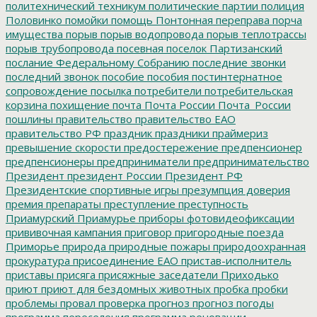
политехнический техникум
политические партии
полиция
Половинко
помойки
помощь
Понтонная переправа
порча
имущества
порыв
порыв водопровода
порыв теплотрассы
порыв трубопровода
посевная
поселок Партизанский
послание Федеральному Собранию
последние звонки
последний звонок
пособие
пособия
постинтернатное
сопровождение
посылка
потребители
потребительская
корзина
похищение
почта
Почта России
Почта_России
пошлины
правительство
правительство ЕАО
правительство РФ
праздник
праздники
праймериз
превышение скорости
предостережение
предпенсионер
предпенсионеры
предприниматели
предпринимательство
Президент
президент России
Президент РФ
Президентские спортивные игры
презумпция доверия
премия
препараты
преступление
преступность
Приамурский
Приамурье
приборы фотовидеофиксации
прививочная кампания
приговор
пригородные поезда
Приморье
природа
природные пожары
природоохранная
прокуратура
присоединение ЕАО
пристав-исполнитель
приставы
присяга
присяжные заседатели
Приходько
приют
приют для бездомных животных
пробка
пробки
проблемы
провал
проверка
прогноз
прогноз погоды
программа переселения
программа реновации