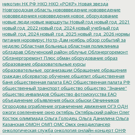
никотин
НК РФ
НКО
НКО «РОКР»
Новая звезда
Новгородская область
нововвведение
нововведение
нововведениея
нововведения
новое_оборудование
новые люди
новые маршруты
Новый год
новый год_2021
новый год_2022
новый год_2024
новый учебный год
новый_год_2024
новый_год_2025
новый_год_2026
нормы
питания
норовирус
Нотр-Дам
ноябрь
обзор событий за
неделю
Областная больница
областная поликлиника
облздрав
Облученский район
облучье
Облэнергоремонт
Облэнергоремонт Плюс
обман
оборудование
образ
образование
образовательные курсы
образовательные_организации
Обращение
обращения
граждан
обсерватор
обучение
общепит
общественная
баня
общественная палата ЕАО
Общественная палата РФ
общественный транспорт
общество
общество "Знание"
общество инвалидов
Общество фотоискусства ЕАО
объединение
объявления
обыск
обыски
Овчинников
Огородова
ограбление
ограничение движения
ОГЭ
ОДН
ожоги
озеленение
окно
октябрь
Октябрьский район
Олег
Костюк
олимпиада
Ольга Голодец
Ольга Данилина
Ольга
Казанская
ОМОН
ОМП
ОМС
Омск
онкодиспансер
онкологическая служба
онкология
онлайн-концерт
ОНФ