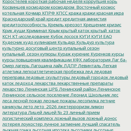
Коростелев
короткая рабочая неделя
коррупция
корь
Косвинцев
космодром
космодром_Восточный
космос
котельная
Кочмар
КПРФ
КПСС
кража
кражи
красная икра
Краснодарский край
кредит
кредитная амнистия
кредитоспособность
Кремль
креозот
Крещение
кризис
Крик души
Криминал
Крым
крытый каток
крытый_каток
КСН
КТ-исследование
Кубок лосося
КУГИ
КУГИ ЕАО
Кудесник
кудо
кулинария
Кульдкр
Кульдур
культура
культурно досуговый центр
купальный сезон
купальный_сезон
купюры
Кураж
курение
Куренков
курсы
курсы повышения квалификации
КФХ
лаборатория
Лаг ба-
Омер
лагерь
Лагошина
лайк
ЛДПР
Левинталь
Легкая
атлетика
легкоатлетическая пробежка
лед
ледовая
переправа
ледовые скульптуры
ледовый городок
ледовый
каток
ледоход
лекарства
лекарственные препараты
лекарство
Ленинская ЦРБ
Ленинский район
Ленинское
Ленинское сельское поселение
Леонид Школьник
лес
леса
лесной пожар
лесные пожары
лесопилка
летние
каникулы
лето
лето_2026
лжетерроризм
лимон
литература
Лицей
лицей № 23
личный прием
логистический комплеск
ложный вызов
ложный донос
лотерея
лоукостер
лунное затмение
лучший спасатель
лыжная гонка
льготная ипотека
льготники
льготные