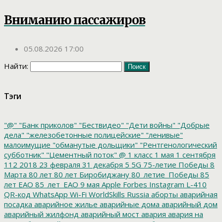
Вниманию пассажиров
05.08.2026 17:00
Найти:
Тэги
"@"
"Банк приколов"
"Бествидео"
"Дети войны"
"Добрые
дела"
"железобетонные полицейские"
"ленивые"
малоимущие
"обманутые дольщики"
"Рентгенологический
субботник"
"Цементный поток"
@
1 класс
1 мая
1 сентября
112
2018
23 февраля
31 декабря
5
5G
75-летие Победы
8
Марта
80 лет
80 лет Биробиджану
80_летие_Победы
85
лет ЕАО
85_лет_ЕАО
9 мая
Apple
Forbes
Instagram
L-410
QR-код
WhatsApp
Wi-Fi
WorldSkills Russia
аборты
аварийная
посадка
аварийное жилье
аварийные дома
аварийный дом
аварийный жилфонд
аварийный мост
авария
авария на