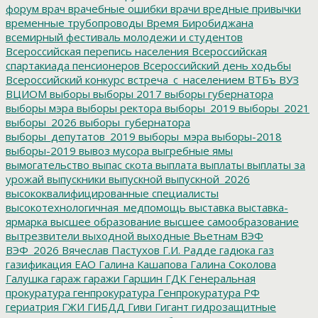
форум
врач
врачебные ошибки
врачи
вредные привычки
временные трубопроводы
Время Биробиджана
всемирный фестиваль молодежи и студентов
Всероссийская перепись населения
Всероссийская
спартакиада пенсионеров
Всероссийский день ходьбы
Всероссийский конкурс
встреча_с_населением
ВТБъ
ВУЗ
ВЦИОМ
выборы
выборы 2017
выборы губернатора
выборы мэра
выборы ректора
выборы_2019
выборы_2021
выборы_2026
выборы_губернатора
выборы_депутатов_2019
выборы_мэра
выборы-2018
выборы-2019
вывоз мусора
выгребные ямы
вымогательство
выпас скота
выплата
выплаты
выплаты за
урожай
выпускники
выпускной
выпускной_2026
высококвалифицированные специалисты
высокотехнологичная_медпомощь
выставка
выставка-
ярмарка
высшее образование
высшее самообразование
вытрезвители
выходной
выходные
Вьетнам
ВЭФ
ВЭФ_2026
Вячеслав Пастухов
Г.И. Радде
гадюка
газ
газификация ЕАО
Галина Кашапова
Галина Соколова
Галушка
гараж
гаражи
Гаршин
ГДК
Генеральная
прокуратура
генпрокуратура
Генпрокуратура РФ
гериатрия
ГЖИ
ГИБДД
Гиви
Гигант
гидрозащитные