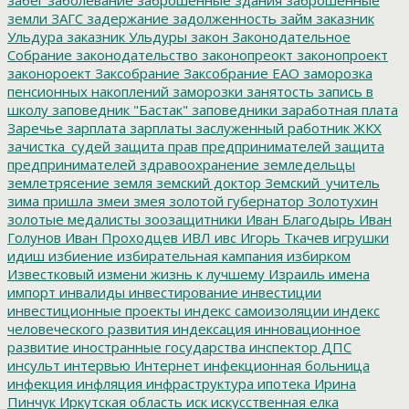
земли
ЗАГС
задержание
задолженность
займ
заказник
Ульдура
заказник Ульдуры
закон
Законодательное
Собрание
законодательство
законопреокт
законопроект
законороект
Заксобрание
Заксобрание ЕАО
заморозка
пенсионных накоплений
заморозки
занятость
запись в
школу
заповедник "Бастак"
заповедники
заработная плата
Заречье
зарплата
зарплаты
заслуженный работник ЖКХ
зачистка_судей
защита прав предпринимателей
защита
предпринимателей
здравоохранение
земледельцы
землетрясение
земля
земский доктор
Земский_учитель
зима пришла
змеи
змея
золотой губернатор
Золотухин
золотые медалисты
зоозащитники
Иван Благодырь
Иван
Голунов
Иван Проходцев
ИВЛ
ивс
Игорь Ткачев
игрушки
идиш
избиение
избирательная кампания
избирком
Известковый
измени жизнь к лучшему
Израиль
имена
импорт
инвалиды
инвестирование
инвестиции
инвестиционные проекты
индекс самоизоляции
индекс
человеческого развития
индексация
инновационное
развитие
иностранные государства
инспектор ДПС
инсульт
интервью
Интернет
инфекционная больница
инфекция
инфляция
инфраструктура
ипотека
Ирина
Пинчук
Иркутская область
иск
искусственная елка