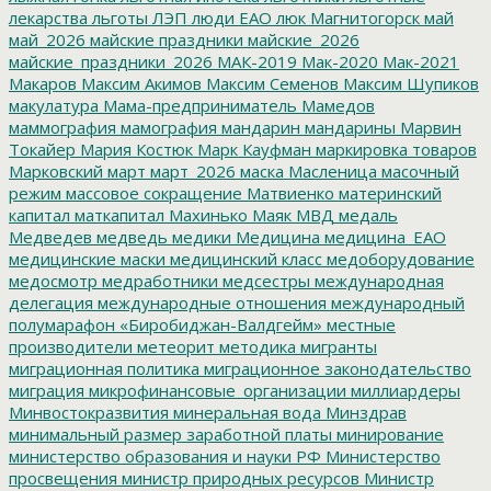
лекарства
льготы
ЛЭП
люди ЕАО
люк
Магнитогорск
май
май_2026
майские праздники
майские_2026
майские_праздники_2026
МАК-2019
Мак-2020
Мак-2021
Макаров
Максим Акимов
Максим Семенов
Максим Шупиков
макулатура
Мама-предприниматель
Мамедов
маммография
мамография
мандарин
мандарины
Марвин
Токайер
Мария Костюк
Марк Кауфман
маркировка товаров
Марковский
март
март_2026
маска
Масленица
масочный
режим
массовое сокращение
Матвиенко
материнский
капитал
маткапитал
Махинько
Маяк
МВД
медаль
Медведев
медведь
медики
Медицина
медицина_ЕАО
медицинские маски
медицинский класс
медоборудование
медосмотр
медработники
медсестры
международная
делегация
международные отношения
международный
полумарафон «Биробиджан-Валдгейм»
местные
производители
метеорит
методика
мигранты
миграционная политика
миграционное законодательство
миграция
микрофинансовые_организации
миллиардеры
Минвостокразвития
минеральная вода
Минздрав
минимальный размер заработной платы
минирование
министерство образования и науки РФ
Министерство
просвещения
министр природных ресурсов
Министр