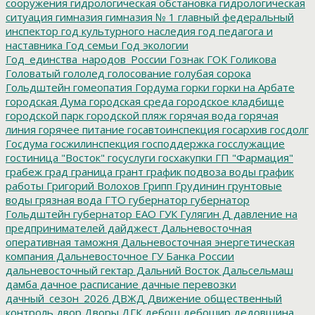
сооружения
гидрологическая обстановка
гидрологическая
ситуация
гимназия
гимназия № 1
главный федеральный
инспектор
год культурного наследия
год педагога и
наставника
Год семьи
Год экологии
Год_единства_народов_России
Гознак
ГОК
Голикова
Головатый
гололед
голосование
голубая сорока
Гольдштейн
гомеопатия
Гордума
горки
горки на Арбате
городская Дума
городская среда
городское кладбище
городской парк
городской пляж
горячая вода
горячая
линия
горячее питание
госавтоинспекция
госархив
госдолг
Госдума
госжилинспекция
господдержка
госслужащие
гостиница "Восток"
госуслуги
госхакупки
ГП "Фармация"
грабеж
град
граница
грант
график подвоза воды
график
работы
Григорий Волохов
Грипп
Грудинин
грунтовые
воды
грязная вода
ГТО
губернатор
губернатор
Гольдштейн
губернатор ЕАО
ГУК
Гулягин
Д
давление на
предпринимателей
дайджест
Дальневосточная
оперативная таможня
Дальневосточная энергетическая
компания
Дальневосточное ГУ Банка России
дальневосточный гектар
Дальний Восток
Дальсельмаш
дамба
дачное расписание
дачные перевозки
дачный_сезон_2026
ДВЖД
Движение общественный
контроль
двор
Дворы
ДГК
дебош
дебошир
дедовщина