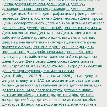
Деева
дежурные группы
дезинфекция
декабрь
декларационная компания
декларация
декларация о
доходах
дело Ельчина
демография
демогрфия
денежные
переводы
День влюбленных
День географа
День города
День Государственного флага
День защитника Отечества
день защиты детей
День Знаний
День Конституции РФ
День космонавтики
День матери
День медицинского
работника
День народного единства
день открытых
дверей
День памяти воина-интернационалиста
День
памяти и скорби
День пионерии
День Победы
День
пограничника
День работника ЖКХ
День работника
культуры
день работника транспорта
День рождения
День России
День семьи
День соседа
День спасателя
день строителя
День студента
день тигра
день учителя
день физкультурника
День флага России
День_Победы_2026
День_семьи_2026
деньги
депутат
депутаты
депутаты ЕАО
детдом
дети
детсады
детская
больница
детская музыкальная школа
детская площадка
детская_больница
детские батуты
детские выплаты
детские пособия
детские сады
детский дом
детский
лагерь
детский сад
детское питание
детское пособие
Джабаров
Джанхотов
дзюдо
диабет
дикие животные