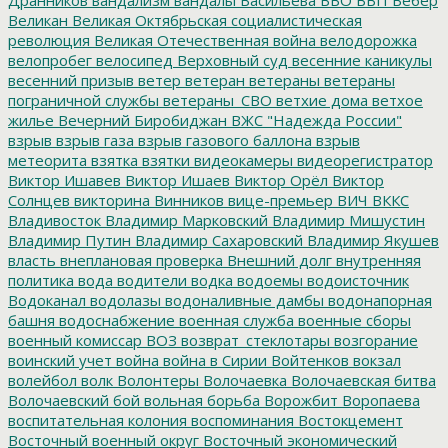
Великан
Великая Октябрьская социалистическая
революция
Великая Отечественная война
велодорожка
велопробег
велосипед
Верховный суд
весенние каникулы
весенний призыв
ветер
ветеран
ветераны
ветераны
пограничной службы
ветераны_СВО
ветхие дома
ветхое
жилье
Вечерний Биробиджан
ВЖС "Надежда России"
взрыв
взрыв газа
взрыв газового баллона
взрыв
метеорита
взятка
взятки
видеокамеры
видеорегистратор
Виктор Ишавев
Виктор Ишаев
Виктор Орёл
Виктор
Солнцев
викторина
Винников
вице-премьер
ВИЧ
ВККС
Владивосток
Владимир Марковский
Владимир Мишустин
Владимир Путин
Владимир Сахаровский
Владимир Якушев
власть
внеплановая проверка
Внешний долг
внутренняя
политика
вода
водители
водка
водоемы
водоисточник
Водоканал
водолазы
водоналивные дамбы
водонапорная
башня
водоснабжение
военная служба
военные сборы
военный комиссар
ВОЗ
возврат_стеклотары
возгорание
воинский учет
война
война в Сирии
Войтенков
вокзал
волейбол
волк
Волонтеры
Волочаевка
Волочаевская битва
Волочаевский бой
вольная борьба
Ворожбит
Воропаева
воспитательная колония
воспоминания
Востокцемент
Восточный военный округ
Восточный экономический