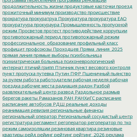
продолжительность жизни
продуктовые карточки
проезд
прожиточный минимум
производство
происшествие
прократура
прокуратруа
Прокуратура
прокуратура ЕАО
прокуратуура
прокураура
Промышленность
пропускной
режим
Просветов
протест
противодействие коррупции
противопожарный период
противопожарный режим
профессиональное_образование
профильный класс
профицит
профсоюзы
Проходцев
Пряма_линия_2025
прямая линия
прямые выборы
психбольница
психиатрическая больница
психоневрологический
интернат
птичий грипп
Птичник
пункт весового контроля
пункт пропуска
путевка
Путин
ПФР
Пшеничный
пьянство
за рулем
работа
работодатели
рабочая неделя
рабочая
поездка
рабочие места
радиация
радон
Разбой
развлекательный центр
развод
Раздольное
размыв
берегов
ракеты
Рамазанов
РАН
РАНХиГС
расписание
расписание автобусов
РДШ
реальные доходы
реанимация
ревизия
региональные финансы
региональный оператор
Региональный сосудистый центр
регистратура
регламент
регоператор
регоператор по тко
режим самоизоляции
резиновая квартира
резиновые
квартиры
рейд
рейинг
рейтинг
рейтинг_2026
реклама