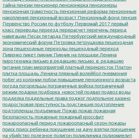
тайна
пенсии
пенсионер
пенсионерка
пенсионеры
пенсионная грамотность
пенсионная реформа
пенсионные
накопления
пенсионный возраст
Пенсионный фонд
пенсия
Первенство России по футболу
Первомай 2017
первый
класс
переводы
переезд
перерасчет
перечень
период
навигации
Песах
петарда
Петербургский международный
экономический форум
Петровка
петрушкова
пешеходная
зона
пешеходные переходы
пешеходный переход
Пивенко
пикет
пикник
Пикник на площади Ленина
пиротехника
письмо в редакцию
письмо_в_редакцию
питание
план мероприятий
платный перекресток
Платон
плитка
площадь Ленина
пляжный волейбол
пневмония
побег из колонии
побои
повышение пенсионного возраста
погода
погорельцы
пограничные войска
пограничный
режим
подарки
подборка_новостей
подвал
подвоз воды
подделка
поддельные права
поджог
подпольное казино
подростковая преступность
подстанция
подтопление
подтопленцы
подъемные
Пожар
пожар
пожарная
безопасность
пожарные
пожарный кроссфит
пожароопасный период
пожароопасный сезон
пожары
поиск
поиск ребенка
покушение на дачу взятки
покушение
на убийство
полезное
полигон
поликлиника
полиомиелит