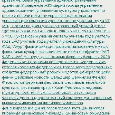
зданиями
Управление ЖКХ мэрии города
управление
здравоохранения
управление культуры
управление по
опеке и попечительству
управляющая компания
управляющие компании
уровень жизни
условия труда
УТ
МВД России по ДФО
утечка
утраченный урожай
утро с
"@"
УФАС
УФАС по ЕАО
УФНС
УФСБ
УФСБ по ЕАО
УФСИН
УФССП
участковый
учения
учитель
учитель года
учитель
года ЕАО
учитель_года
учителя
учреждения культуры
ФАД "Амур"
фальсификация
фальсифицированное масло
фальшивая купюра
фальшивомонетчики
фанфурики
ФАП
ФАПы
ФАС
фастфуд для пожилых
февраль
февраль_2026
федеральная программа по переселению
Федеральная
сетевая компания
федеральная трасса Амур
федеральные
средства
федеральный розыск
Федотов
фейерверк
фейк
фейки
фейковые новости
фельдшер
феминизм
Феникс
Феоктистов
фермеры
фестиваль
фестиваль еврейской
культуры
фестиваль красок Холи
Фестиваль ледовых
скульптур
Фестиваль мяса
Фестиваль языка идиш
Физкультурно-оздоровительный комплекс
фиксированная
выплата
Филармония
Филиппов
Филиппова
финансирование
финансовая грамотность
финансовая
пирамида
финансовые пирамиды
финансовый омбудсмен