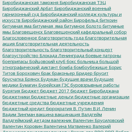
Биробиджанская таможня
Биробиджанская ТЭЦ
Биробиджанский Арбат
Биробиджанский военный
гарнизонный суд
Биробиджанский колледж культуры и
искусств
Биробиджанский район
Бирофельд
биткоин
битумная яма
битумная_яма
битумное болото
битумные
ямы
Благовещенск
Благовещенский кафедральный собор
Благословенное
благотворитель года
благотворительная
акция
благотворительная деятельность
благотворительность
благотворительный концерт
благоустройство
Блокада Ленинграда
боевые патроны
боеприпасы
Бойцовский клуб
бокс
больница
большой
этнографический диктант
бомба
бомбоубежище
Борис
Титов
Борохович
брак
браконьер
Бридер
брусит
брусчатка
Брянск
Будукан
будущие врачи
будущие
медики
Бумагин
Бурейская ГЭС
буровзрывные работы
Бурятия
Бюджет
бюджет 2017
бюджет Биробиджана
бюджетники
бюджетные деньги
бюджетные организации
бюджетные средства
бюджетные учреждения
бюджетный кредит
бюрократия
В. Путин
В.И. Ленин
Вадим Зингман
вакцина
вакцинация
Валдгейм
Валдгеймский детдом
валежник
Валентин Брусиловский
Валентин Коровин
Валентина Матвиенко
Валерий
Дранников
вандализм
вандалы
Васильева
ВВО
ВВП
Вебер