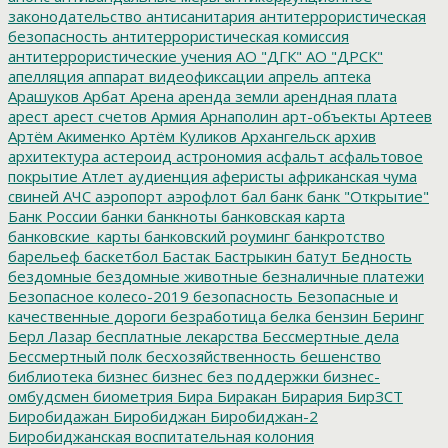
законодательство
антисанитария
антитеррористическая
безопасность
антитеррористическая комиссия
антитеррористические учения
АО "ДГК"
АО "ДРСК"
апелляция
аппарат видеофиксации
апрель
аптека
Арашуков
Арбат
Арена
аренда земли
арендная плата
арест
арест счетов
Армия
Арнаполин
арт-объекты
Артеев
Артём Акименко
Артём Куликов
Архангельск
архив
архитектура
астероид
астрономия
асфальт
асфальтовое
покрытие
Атлет
аудиенция
аферисты
африканская чума
свиней
АЧС
аэропорт
аэрофлот
бал
банк
банк "Открытие"
Банк России
банки
банкноты
банковская карта
банковские_карты
банковский роуминг
банкротство
барельеф
баскетбол
Бастак
Бастрыкин
батут
Бедность
бездомные
бездомные животные
безналичные платежи
Безопасное колесо-2019
безопасность
Безопасные и
качественные дороги
безработица
белка
бензин
Беринг
Берл Лазар
бесплатные лекарства
Бессмертные дела
Бессмертный полк
бесхозяйственность
бешенство
библиотека
бизнес
бизнес без поддержки
бизнес-
омбудсмен
биометрия
Бира
Биракан
Бирария
БирЗСТ
Биробидажан
Биробиджан
Биробиджан-2
Биробиджанская воспитательная колония