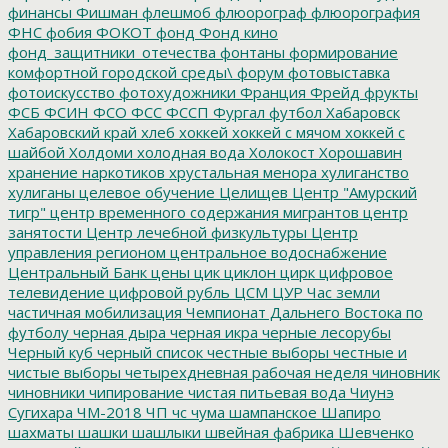
финансы
Фишман
флешмоб
флюорограф
флюорография
ФНС
фобия
ФОКОТ
фонд
Фонд кино
фонд_защитники_отечества
фонтаны
формирование
комфортной городской среды\
форум
фотовыставка
фотоискусство
фотохудожники
Франция
Фрейд
фрукты
ФСБ
ФСИН
ФСО
ФСС
ФССП
Фургал
футбол
Хабаровск
Хабаровский край
хлеб
хоккей
хоккей с мячом
хоккей с
шайбой
Холдоми
холодная вода
Холокост
Хорошавин
хранение наркотиков
хрустальная менора
хулиганство
хулиганы
целевое обучение
Целищев
Центр "Амурский
тигр"
центр временного содержания мигрантов
центр
занятости
Центр лечебной физкультуры
Центр
управления регионом
центральное водоснабжение
Центральный Банк
цены
цик
циклон
цирк
цифровое
телевидение
цифровой рубль
ЦСМ
ЦУР
Час земли
частичная мобилизация
Чемпионат Дальнего Востока по
футболу
черная дыра
черная икра
черные лесорубы
Черный куб
черный список
честные выборы
честные и
чистые выборы
четырехдневная рабочая неделя
чиновник
чиновники
чипирование
чистая питьевая вода
Чиунэ
Сугихара
ЧМ-2018
ЧП
чс
чума
шампанское
Шапиро
шахматы
шашки
шашлыки
швейная фабрика
Шевченко