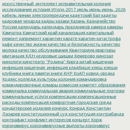
искусственный_интеллект
исправительная колония
исследование
история
Итоги-2017
июль
июнь
июнь_2026
кабель линии электропередачи
кадетский бал
кадеты
кадровая чехарда
кадры
казаки
Казань
Казначейство
России
календарь
календарь праздников
камера
камеры
Камчатка
Камчатский край
канализация
капитальный
ремонт
капремонт
карантин
карате
каратин
катастрофа
кафе
качество жизни
качество и безопасность
качество
молока
качество обслуживания
Кванториум
квартиры
квитанция
КДН
кедровые шишки
Кемерово
кинозал
кинологи
кинотеатр "Родина"
Кирга
китай
кишечная
инфекция
кишечная_инфекция
кладбище
клещ
клещи
клубника
книга памяти
книги
КНР
КоАП
ковид-сводка
Кодекс
колледж культуры
колония
командировка
командировочные
комары
комиссия
комитет образования
коммуналка
коммунальная авария
коммунальные платежи
коммунальные услуги
компенсации
компенсационные
расходы
компенсация
комфортная городская среда
кондитерские изделия
конкурс
Конрад
Константин
Лазарев
конституционный суд
конституция
контрабанда
контрафакт
конфликт интересов
концерт
Корж
коронавирус
коронавирусные выплаты
коронаврус