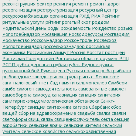
реконструкция
ректор
религия
ремонт
ремонт дорог
реорганизация
реструктуризация
ресурсный центр
ресурсоснабжающая организация
РЖД
РИА Рейтинг
ритуальные услуги
рйтинг
рогатый скот
роддом
Родительский день
роды
рождаемость
Рождество
розыск
Ропотребнадзор
Росавиация
Росводресурсы
Росгвардия
Роскачество
Роскомнадзор
Росконтроль
Рослесхоз
Роспотребнадзор
россельхознадзор
российская
экономика
Российский Азимут
Россия
Росстат
рост цен
Ростислав Гольдштейн
Ростовская область
роуминг
РПЦ
РСПП
рубка деревьев
рубли
рубль
Рудное
ружье
рукопашный бой
Румянцева
Русская поляна
рыба
рыбалка
рыбоводные заводы
рынок труда
рысь
с. Ленинское
сага_налоговый_гнет
Сад памяти
сальмонеллез
Самбери
самбо
самогон
самодеятельность
самозанятые
самолет
самооборона
самосуд
санавиация
санация
санитария
санитарно-эпидемиологическая обстанвока
Санкт-
Петербург
санкции
сантехника
сатира
Сбербанк
сбор
вещей
сбор на здравоохранение
свадьба
свалка
свалки
светофоры
свищ
связь
священнослужитель
секта
секция
акробатики
сельские врачи
сельские жители
сельский
учитель
сельское хозяйство
сельскохозяйственная