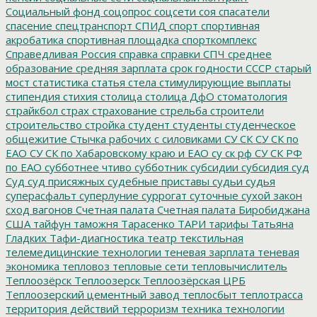
Социальный фонд
соцопрос
соцсети
соя
спасатели
спасение
спецтранспорт
СПИД
спорт
спортивная
акробатика
спортивная площадка
спорткомплекс
Справедливая Россия
справка
справки
СПЧ
среднее
образование
средняя зарплата
срок годности
СССР
старый
мост
статистика
статья
стела
стимулирующие выплаты
стипендия
стихия
столица
столица ДфО
стоматология
страйкбол
страх
страхование
стрельба
строители
строительство
стройка
студент
студенты
студенческое
общежитие
Стычка рабочих с силовиками
СУ СК
СУ СК по
ЕАО
СУ СК по Хабаровскому краю и ЕАО
су ск рф
СУ СК РФ
по ЕАО
субботнее чтиво
субботник
субсидии
субсидия
суд
Суд
суд присяжных
судебные приставы
судьи
судья
суперасфальт
суперлуние
суррогат
суточные
сухой закон
сход вагонов
Счетная палата
Счетная палата Биробиджана
США
тайфун
таможня
Тарасенко
ТАРИ
тарифы
Татьяна
Гладких
Тафи-диагностика
театр
текстильная
телемедицинские технологии
теневая зарплата
теневая
экономика
тепловоз
тепловые сети
тепловычислитель
Теплоозёрск
Теплоозерск
Теплоозёрская ЦРБ
Теплоозерский цементный завод
теплосбыт
теплотрасса
территория действий
терроризм
техника
технологии