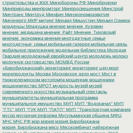
строительства и ЖКХ
Минобороны РФ
Минобрнауки
Минприроды
минпромторг
Минпросвещения
Минстрой
Минтранс
Минтруд
Минфин
Минэкономразвития
Минэнерго
МИР
митинг
Михаил Мишустин
Михаил Озимок
младенцы
Младушка
мнение
мнение_Кузовин
мнение_медицина
мнение_Райт
Мнение_Тиховский
мнение_экономика
мнения
многодетные семьи
многодетные_семьи
мобильная галерея
мобильная связь
мобильное приложение
модельная библиотека
Молодая
Гвардия
молодежный еврейский центр
молодежь
молоко
молочное скотоводство
МОМВД России
«Биробиджанский»
мониторинг
мониторинг цен
морг
морепродукты
Москва
Московское дело
мост
Мост в
Нижнеленинском
мотопомпа
мошенник
мошенники
мошенничество
МРОТ
мудрость
музей
музей
современного искусства
музыкальный спектакль
муниципалитеты
муниципальная программа
муниципальное имущество
МУП
МУП "Водоканал"
МУП
"ГТС"
МУП "ГУК
МУП "ПАТП"
МУП "Транспортная компания
мусор
мусорная реформа
Мусульманская община
МФЦ
МЧС
МЧС РФ
мэр
мэрия
мэрия Биробиджана
мэрия_Биробиджана
мясо
Мясокомбинат
набережная
Навальный
навигация
наводнение
наводнение_2019