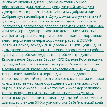
диспансеризация
дистанционка
дистанционное
образование
Дмитрий Меведев
Дмитрий Медведев
Дмитрий Нестеров
Доблесть_Хингана
Добрые люди
Добрые руки
довыборы_в_Думу
дождь
документальный
фильм
долг
долги
долги по зарплате
долговая нагрузка
долгострои
долгострой
долевое строительство
должники
дом офицеров
дом престарелых
домашние животные
допфинансирование
дороги
дорожная камера
дорожные
знаки
дорожные камеры
дорожный радар
ДОСААФ
дотации
доход
доходы
ДПС
дрова
ДТП
дтп
Дудин
дым
ДЭК
дюкер
ЕАО
ЕАО_тонет
Евгений Коростелев
еврейская
культура
еврейская_мудрость
еврейские традиции
Евровидение
Евросеть
Еврстат
ЕГЭ
Единая Россия
единая
субсидия
Единый заказчик
Екатерина Румянцева
Елена
Басова
Елена Князева
Елена Хахалева
ель
ЕНВД
Ефим
Вепринский
жалоба
жд переезд
железная дорога
железнодорожный переезд
женская кнсультация
женская
консультация
жестокое обращение с детьми
жестокое
обращение с животными
жестокость
живодер
живопись
животноводство
животные
жилищные сертификаты
жилищные условия
жилье
жилье для детей-сирот
жильё
для подтопленцев
ЖКХ
журналистика
Забайкальский край
забег
заболевание
заброшенные здания
заброшенные