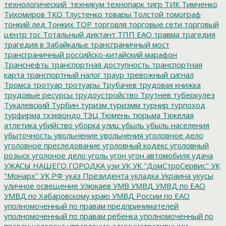
технологический_техникум
технопарк
тигр
ТИК
Тимченко
Тихомиров
ТКО
Тлустенко
товары
Толстой
томограф
тонкий лед
Тонких
ТОР
торговля
торговые сети
торговый
центр
тос
Тотальный диктант
ТПП ЕАО
травма
трагедия
трагедия в Забайкалье
трансграничный мост
трансграничный российско-китайский марафон
Транснефть
транспортная доступность
транспортная
карта
транспортный налог
траур
тревожный сигнал
Тромса
тротуар
тротуары
Трубачев
трудовая книжка
трудовые ресурсы
трудоустройство
Трутнев
туберкулез
Тукалевский
Турбин
туризм
туризмм
турнир
турпоход
турфирма
тхэквондо
ТЭЦ
Тюмень
тюрьма
Тяжелая
атлетика
убийство
уборка улиц
убыль
убыль населения
убыточность
увольнение
увольнения
уголовное дело
уголовное преследование
уголовный кодекс
уголовный
розыск
уголоное дело
уголь
угон
угон автомобиля
удача
УЖАСЫ НАШЕГО ГОРОДКА
узи
УК
УК "ДомСтроСервис"
УК
"Монарх"
УК РФ
указ Президента
укладка
Украина
укусы
уличное освещение
Улюкаев
УМВ
УМВД
УМВД по ЕАО
УМВД по Хабаровскому краю
УМВД России по ЕАО
уполномоченный по правам предпринимателей
уполномоченный по правам ребенка
уполномоченный по
правам человека
управление административными