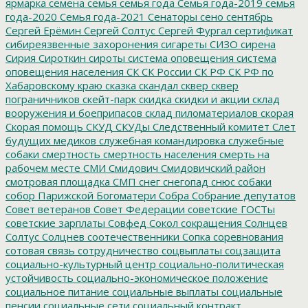
ярмарка
семена
семья
семья года
Семья года-2019
семья
года-2020
Семья года-2021
Сенаторы
сено
сентябрь
Сергей Ерёмин
Сергей Солтус
Сергей Фургал
сертификат
сибиреязвенные захоронения
сигареты
СИЗО
сирена
Сирия
Сироткин
сироты
система оповещения
система
оповещения населения
СК
СК России
СК РФ
СК РФ по
Хабаровскому краю
сказка
скандал
сквер
сквер
пограничников
скейт-парк
скидка
скидки и акции
склад
вооружения и боеприпасов
склад пиломатериалов
скорая
Скорая помощь
СКУД
СКУДы
Следственный комитет
Слет
будущих медиков
служебная командировка
служебные
собаки
смертность
смертность населения
смерть на
рабочем месте
СМИ
Смидович
Смидовичский район
смотровая площадка
СМП
снег
снегопад
снюс
собаки
собор Парижской Богоматери
Собра
Собрание депутатов
Совет ветеранов
Совет Федерации
советские ГОСТы
советские зарплаты
Совфед
Сокол
сокращения
Солнцев
Солтус
Солцнев
соотечественники
Сопка
соревнования
сотовая связь
сотрудничество
соцвыплаты
соцзащита
социально-культурный центр
социально-политическая
устойчивость
социально-экономическое положение
социальное питание
социальные выплаты
социальные
пенсии
социальные сети
социальный контракт