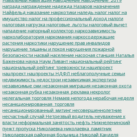
награда
награждение
надежда
Назаров
назначения
Найфельд
наказание
накркотики
наледь
налог
налог на
имущество
налог на профессиональный доход
налоги
налоговая нагрузка
налоговые_льготы
налоговый вычет
нападение
напорный коллектор
наркозависимость
нарколаборатория
наркомания
наркосодержащие
растения
наркотики
нарушение прав инвалидов
нарушение тишины и покоя
нарушения пожарной
безопасности
насвай
население
насосная станция
Наталья
Баженова
наука
Наум Ливант
национальный рейтинг
национальный рейтинг тревожности
наципроект
нацпроект
нацпроекты
НДФЛ
неблагополучные семьи
недвижимость
недострои
независимая экспертиза
независимые сми
незаконная миграция
незаконная охота
незаконная рубка
незаконная_реклама
некролог
нелегальная торговля
Немаев
непогода
нерабочая неделя
несанкционированная_торговля
несанкционированный_митинг
несовершеннолетние
несчастный случай
Нетрезвый водитель
неуважение к
власти
неформальная занятость
нефть
Нижнеленинский
пункт пропуска
Николаевка
николаевка_памятник
Николаевская районная больница
Николай Канделя