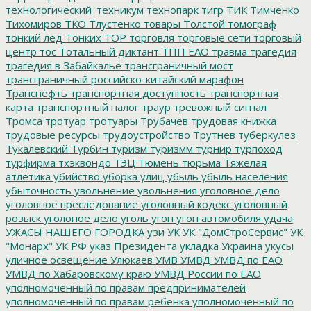
технологический_техникум
технопарк
тигр
ТИК
Тимченко
Тихомиров
ТКО
Тлустенко
товары
Толстой
томограф
тонкий лед
Тонких
ТОР
торговля
торговые сети
торговый
центр
тос
Тотальный диктант
ТПП ЕАО
травма
трагедия
трагедия в Забайкалье
трансграничный мост
трансграничный российско-китайский марафон
Транснефть
транспортная доступность
транспортная
карта
транспортный налог
траур
тревожный сигнал
Тромса
тротуар
тротуары
Трубачев
трудовая книжка
трудовые ресурсы
трудоустройство
Трутнев
туберкулез
Тукалевский
Турбин
туризм
туризмм
турнир
турпоход
турфирма
тхэквондо
ТЭЦ
Тюмень
тюрьма
Тяжелая
атлетика
убийство
уборка улиц
убыль
убыль населения
убыточность
увольнение
увольнения
уголовное дело
уголовное преследование
уголовный кодекс
уголовный
розыск
уголоное дело
уголь
угон
угон автомобиля
удача
УЖАСЫ НАШЕГО ГОРОДКА
узи
УК
УК "ДомСтроСервис"
УК
"Монарх"
УК РФ
указ Президента
укладка
Украина
укусы
уличное освещение
Улюкаев
УМВ
УМВД
УМВД по ЕАО
УМВД по Хабаровскому краю
УМВД России по ЕАО
уполномоченный по правам предпринимателей
уполномоченный по правам ребенка
уполномоченный по