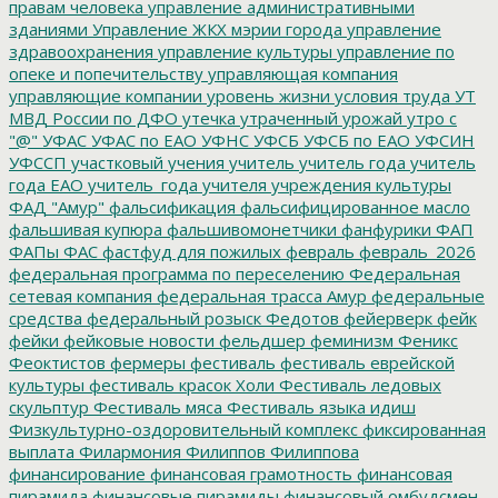
правам человека
управление административными
зданиями
Управление ЖКХ мэрии города
управление
здравоохранения
управление культуры
управление по
опеке и попечительству
управляющая компания
управляющие компании
уровень жизни
условия труда
УТ
МВД России по ДФО
утечка
утраченный урожай
утро с
"@"
УФАС
УФАС по ЕАО
УФНС
УФСБ
УФСБ по ЕАО
УФСИН
УФССП
участковый
учения
учитель
учитель года
учитель
года ЕАО
учитель_года
учителя
учреждения культуры
ФАД "Амур"
фальсификация
фальсифицированное масло
фальшивая купюра
фальшивомонетчики
фанфурики
ФАП
ФАПы
ФАС
фастфуд для пожилых
февраль
февраль_2026
федеральная программа по переселению
Федеральная
сетевая компания
федеральная трасса Амур
федеральные
средства
федеральный розыск
Федотов
фейерверк
фейк
фейки
фейковые новости
фельдшер
феминизм
Феникс
Феоктистов
фермеры
фестиваль
фестиваль еврейской
культуры
фестиваль красок Холи
Фестиваль ледовых
скульптур
Фестиваль мяса
Фестиваль языка идиш
Физкультурно-оздоровительный комплекс
фиксированная
выплата
Филармония
Филиппов
Филиппова
финансирование
финансовая грамотность
финансовая
пирамида
финансовые пирамиды
финансовый омбудсмен