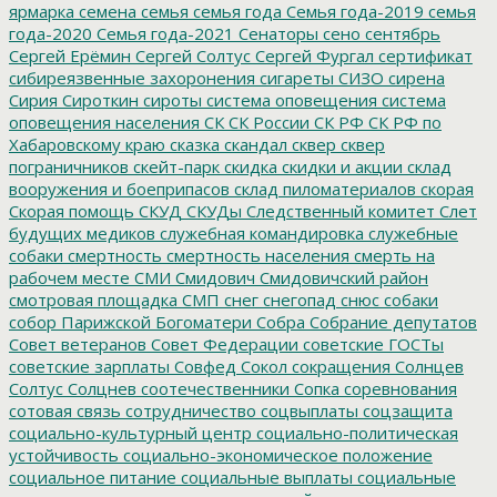
ярмарка
семена
семья
семья года
Семья года-2019
семья
года-2020
Семья года-2021
Сенаторы
сено
сентябрь
Сергей Ерёмин
Сергей Солтус
Сергей Фургал
сертификат
сибиреязвенные захоронения
сигареты
СИЗО
сирена
Сирия
Сироткин
сироты
система оповещения
система
оповещения населения
СК
СК России
СК РФ
СК РФ по
Хабаровскому краю
сказка
скандал
сквер
сквер
пограничников
скейт-парк
скидка
скидки и акции
склад
вооружения и боеприпасов
склад пиломатериалов
скорая
Скорая помощь
СКУД
СКУДы
Следственный комитет
Слет
будущих медиков
служебная командировка
служебные
собаки
смертность
смертность населения
смерть на
рабочем месте
СМИ
Смидович
Смидовичский район
смотровая площадка
СМП
снег
снегопад
снюс
собаки
собор Парижской Богоматери
Собра
Собрание депутатов
Совет ветеранов
Совет Федерации
советские ГОСТы
советские зарплаты
Совфед
Сокол
сокращения
Солнцев
Солтус
Солцнев
соотечественники
Сопка
соревнования
сотовая связь
сотрудничество
соцвыплаты
соцзащита
социально-культурный центр
социально-политическая
устойчивость
социально-экономическое положение
социальное питание
социальные выплаты
социальные