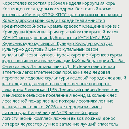
Коростелев
короткая рабочая неделя
коррупция
корь
Косвинцев
космодром
космодром_Восточный
космос
котельная
Кочмар
КПРФ
КПСС
кража
кражи
красная икра
Краснодарский край
кредит
кредитная амнистия
кредитоспособность
Кремль
креозот
Крещение
кризис
Крик души
Криминал
Крым
крытый каток
крытый_каток
КСН
КТ-исследование
Кубок лосося
КУГИ
КУГИ ЕАО
Кудесник
кудо
кулинария
Кульдкр
Кульдур
культура
культурно досуговый центр
купальный сезон
купальный_сезон
купюры
Кураж
курение
Куренков
курсы
курсы повышения квалификации
КФХ
лаборатория
Лаг ба-
Омер
лагерь
Лагошина
лайк
ЛДПР
Левинталь
Легкая
атлетика
легкоатлетическая пробежка
лед
ледовая
переправа
ледовые скульптуры
ледовый городок
ледовый
каток
ледоход
лекарства
лекарственные препараты
лекарство
Ленинская ЦРБ
Ленинский район
Ленинское
Ленинское сельское поселение
Леонид Школьник
лес
леса
лесной пожар
лесные пожары
лесопилка
летние
каникулы
лето
лето_2026
лжетерроризм
лимон
литература
Лицей
лицей № 23
личный прием
логистический комплеск
ложный вызов
ложный донос
лотерея
лоукостер
лунное затмение
лучший спасатель