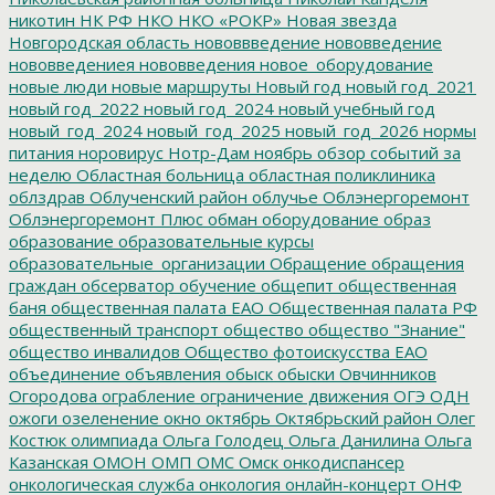
никотин
НК РФ
НКО
НКО «РОКР»
Новая звезда
Новгородская область
нововвведение
нововведение
нововведениея
нововведения
новое_оборудование
новые люди
новые маршруты
Новый год
новый год_2021
новый год_2022
новый год_2024
новый учебный год
новый_год_2024
новый_год_2025
новый_год_2026
нормы
питания
норовирус
Нотр-Дам
ноябрь
обзор событий за
неделю
Областная больница
областная поликлиника
облздрав
Облученский район
облучье
Облэнергоремонт
Облэнергоремонт Плюс
обман
оборудование
образ
образование
образовательные курсы
образовательные_организации
Обращение
обращения
граждан
обсерватор
обучение
общепит
общественная
баня
общественная палата ЕАО
Общественная палата РФ
общественный транспорт
общество
общество "Знание"
общество инвалидов
Общество фотоискусства ЕАО
объединение
объявления
обыск
обыски
Овчинников
Огородова
ограбление
ограничение движения
ОГЭ
ОДН
ожоги
озеленение
окно
октябрь
Октябрьский район
Олег
Костюк
олимпиада
Ольга Голодец
Ольга Данилина
Ольга
Казанская
ОМОН
ОМП
ОМС
Омск
онкодиспансер
онкологическая служба
онкология
онлайн-концерт
ОНФ