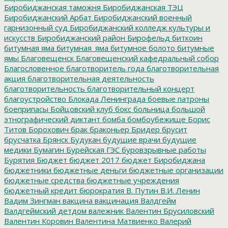
Биробиджанская таможня
Биробиджанская ТЭЦ
Биробиджанский Арбат
Биробиджанский военный
гарнизонный суд
Биробиджанский колледж культуры и
искусств
Биробиджанский район
Бирофельд
биткоин
битумная яма
битумная_яма
битумное болото
битумные
ямы
Благовещенск
Благовещенский кафедральный собор
Благословенное
благотворитель года
благотворительная
акция
благотворительная деятельность
благотворительность
благотворительный концерт
благоустройство
Блокада Ленинграда
боевые патроны
боеприпасы
Бойцовский клуб
бокс
больница
большой
этнографический диктант
бомба
бомбоубежище
Борис
Титов
Борохович
брак
браконьер
Бридер
брусит
брусчатка
Брянск
Будукан
будущие врачи
будущие
медики
Бумагин
Бурейская ГЭС
буровзрывные работы
Бурятия
Бюджет
бюджет 2017
бюджет Биробиджана
бюджетники
бюджетные деньги
бюджетные организации
бюджетные средства
бюджетные учреждения
бюджетный кредит
бюрократия
В. Путин
В.И. Ленин
Вадим Зингман
вакцина
вакцинация
Валдгейм
Валдгеймский детдом
валежник
Валентин Брусиловский
Валентин Коровин
Валентина Матвиенко
Валерий