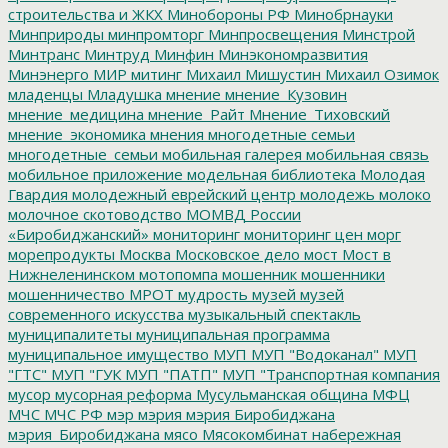
строительства и ЖКХ
Минобороны РФ
Минобрнауки
Минприроды
минпромторг
Минпросвещения
Минстрой
Минтранс
Минтруд
Минфин
Минэкономразвития
Минэнерго
МИР
митинг
Михаил Мишустин
Михаил Озимок
младенцы
Младушка
мнение
мнение_Кузовин
мнение_медицина
мнение_Райт
Мнение_Тиховский
мнение_экономика
мнения
многодетные семьи
многодетные_семьи
мобильная галерея
мобильная связь
мобильное приложение
модельная библиотека
Молодая
Гвардия
молодежный еврейский центр
молодежь
молоко
молочное скотоводство
МОМВД России
«Биробиджанский»
мониторинг
мониторинг цен
морг
морепродукты
Москва
Московское дело
мост
Мост в
Нижнеленинском
мотопомпа
мошенник
мошенники
мошенничество
МРОТ
мудрость
музей
музей
современного искусства
музыкальный спектакль
муниципалитеты
муниципальная программа
муниципальное имущество
МУП
МУП "Водоканал"
МУП
"ГТС"
МУП "ГУК
МУП "ПАТП"
МУП "Транспортная компания
мусор
мусорная реформа
Мусульманская община
МФЦ
МЧС
МЧС РФ
мэр
мэрия
мэрия Биробиджана
мэрия_Биробиджана
мясо
Мясокомбинат
набережная