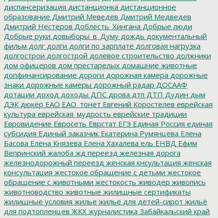
диспансеризация
дистанционка
дистанционное
образование
Дмитрий Меведев
Дмитрий Медведев
Дмитрий Нестеров
Доблесть_Хингана
Добрые люди
Добрые руки
довыборы_в_Думу
дождь
документальный
фильм
долг
долги
долги по зарплате
долговая нагрузка
долгострои
долгострой
долевое строительство
должники
дом офицеров
дом престарелых
домашние животные
допфинансирование
дороги
дорожная камера
дорожные
знаки
дорожные камеры
дорожный радар
ДОСААФ
дотации
доход
доходы
ДПС
дрова
дтп
ДТП
Дудин
дым
ДЭК
дюкер
ЕАО
ЕАО_тонет
Евгений Коростелев
еврейская
культура
еврейская_мудрость
еврейские традиции
Евровидение
Евросеть
Еврстат
ЕГЭ
Единая Россия
единая
субсидия
Единый заказчик
Екатерина Румянцева
Елена
Басова
Елена Князева
Елена Хахалева
ель
ЕНВД
Ефим
Вепринский
жалоба
жд переезд
железная дорога
железнодорожный переезд
женская кнсультация
женская
консультация
жестокое обращение с детьми
жестокое
обращение с животными
жестокость
живодер
живопись
животноводство
животные
жилищные сертификаты
жилищные условия
жилье
жилье для детей-сирот
жильё
для подтопленцев
ЖКХ
журналистика
Забайкальский край