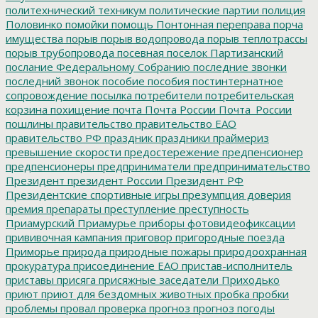
политехнический техникум
политические партии
полиция
Половинко
помойки
помощь
Понтонная переправа
порча
имущества
порыв
порыв водопровода
порыв теплотрассы
порыв трубопровода
посевная
поселок Партизанский
послание Федеральному Собранию
последние звонки
последний звонок
пособие
пособия
постинтернатное
сопровождение
посылка
потребители
потребительская
корзина
похищение
почта
Почта России
Почта_России
пошлины
правительство
правительство ЕАО
правительство РФ
праздник
праздники
праймериз
превышение скорости
предостережение
предпенсионер
предпенсионеры
предприниматели
предпринимательство
Президент
президент России
Президент РФ
Президентские спортивные игры
презумпция доверия
премия
препараты
преступление
преступность
Приамурский
Приамурье
приборы фотовидеофиксации
прививочная кампания
приговор
пригородные поезда
Приморье
природа
природные пожары
природоохранная
прокуратура
присоединение ЕАО
пристав-исполнитель
приставы
присяга
присяжные заседатели
Приходько
приют
приют для бездомных животных
пробка
пробки
проблемы
провал
проверка
прогноз
прогноз погоды