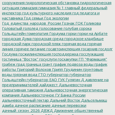
сооружения
гидрологическая обстановка
гидрологическая
ситуация
гимназия
гимназия № 1
главный федеральный
инспектор
год культурного наследия
год педагога и
наставника
Год семьи
Год экологии
Год_единства_народов_России
Гознак
ГОК
Голикова
Головатый
гололед
голосование
голубая сорока
Гольдштейн
гомеопатия
Гордума
горки
горки на Арбате
городская Дума
городская среда
городское кладбище
городской парк
городской пляж
горячая вода
горячая
линия
горячее питание
госавтоинспекция
госархив
госдолг
Госдума
госжилинспекция
господдержка
госслужащие
гостиница "Восток"
госуслуги
госхакупки
ГП "Фармация"
грабеж
град
граница
грант
график подвоза воды
график
работы
Григорий Волохов
Грипп
Грудинин
грунтовые
воды
грязная вода
ГТО
губернатор
губернатор
Гольдштейн
губернатор ЕАО
ГУК
Гулягин
Д
давление на
предпринимателей
дайджест
Дальневосточная
оперативная таможня
Дальневосточная энергетическая
компания
Дальневосточное ГУ Банка России
дальневосточный гектар
Дальний Восток
Дальсельмаш
дамба
дачное расписание
дачные перевозки
дачный_сезон_2026
ДВЖД
Движение общественный