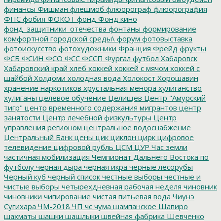
финансы
Фишман
флешмоб
флюорограф
флюорография
ФНС
фобия
ФОКОТ
фонд
Фонд кино
фонд_защитники_отечества
фонтаны
формирование
комфортной городской среды\
форум
фотовыставка
фотоискусство
фотохудожники
Франция
Фрейд
фрукты
ФСБ
ФСИН
ФСО
ФСС
ФССП
Фургал
футбол
Хабаровск
Хабаровский край
хлеб
хоккей
хоккей с мячом
хоккей с
шайбой
Холдоми
холодная вода
Холокост
Хорошавин
хранение наркотиков
хрустальная менора
хулиганство
хулиганы
целевое обучение
Целищев
Центр "Амурский
тигр"
центр временного содержания мигрантов
центр
занятости
Центр лечебной физкультуры
Центр
управления регионом
центральное водоснабжение
Центральный Банк
цены
цик
циклон
цирк
цифровое
телевидение
цифровой рубль
ЦСМ
ЦУР
Час земли
частичная мобилизация
Чемпионат Дальнего Востока по
футболу
черная дыра
черная икра
черные лесорубы
Черный куб
черный список
честные выборы
честные и
чистые выборы
четырехдневная рабочая неделя
чиновник
чиновники
чипирование
чистая питьевая вода
Чиунэ
Сугихара
ЧМ-2018
ЧП
чс
чума
шампанское
Шапиро
шахматы
шашки
шашлыки
швейная фабрика
Шевченко