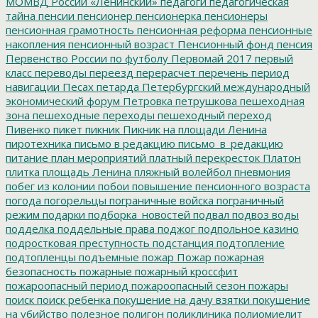
МОМВД России «Ленинский»
педагоги
педагогическая
тайна
пенсии
пенсионер
пенсионерка
пенсионеры
пенсионная грамотность
пенсионная реформа
пенсионные
накопления
пенсионный возраст
Пенсионный фонд
пенсия
Первенство России по футболу
Первомай 2017
первый
класс
переводы
переезд
перерасчет
перечень
период
навигации
Песах
петарда
Петербургский международный
экономический форум
Петровка
петрушкова
пешеходная
зона
пешеходные переходы
пешеходный переход
Пивенко
пикет
пикник
Пикник на площади Ленина
пиротехника
письмо в редакцию
письмо_в_редакцию
питание
план мероприятий
платный перекресток
Платон
плитка
площадь Ленина
пляжный волейбол
пневмония
побег из колонии
побои
повышение пенсионного возраста
погода
погорельцы
пограничные войска
пограничный
режим
подарки
подборка_новостей
подвал
подвоз воды
подделка
поддельные права
поджог
подпольное казино
подростковая преступность
подстанция
подтопление
подтопленцы
подъемные
пожар
Пожар
пожарная
безопасность
пожарные
пожарный кроссфит
пожароопасный период
пожароопасный сезон
пожары
поиск
поиск ребенка
покушение на дачу взятки
покушение
на убийство
полезное
полигон
поликлиника
полиомиелит