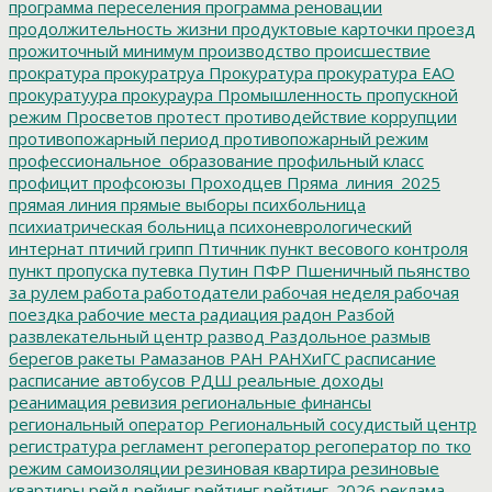
программа переселения
программа реновации
продолжительность жизни
продуктовые карточки
проезд
прожиточный минимум
производство
происшествие
прократура
прокуратруа
Прокуратура
прокуратура ЕАО
прокуратуура
прокураура
Промышленность
пропускной
режим
Просветов
протест
противодействие коррупции
противопожарный период
противопожарный режим
профессиональное_образование
профильный класс
профицит
профсоюзы
Проходцев
Пряма_линия_2025
прямая линия
прямые выборы
психбольница
психиатрическая больница
психоневрологический
интернат
птичий грипп
Птичник
пункт весового контроля
пункт пропуска
путевка
Путин
ПФР
Пшеничный
пьянство
за рулем
работа
работодатели
рабочая неделя
рабочая
поездка
рабочие места
радиация
радон
Разбой
развлекательный центр
развод
Раздольное
размыв
берегов
ракеты
Рамазанов
РАН
РАНХиГС
расписание
расписание автобусов
РДШ
реальные доходы
реанимация
ревизия
региональные финансы
региональный оператор
Региональный сосудистый центр
регистратура
регламент
регоператор
регоператор по тко
режим самоизоляции
резиновая квартира
резиновые
квартиры
рейд
рейинг
рейтинг
рейтинг_2026
реклама