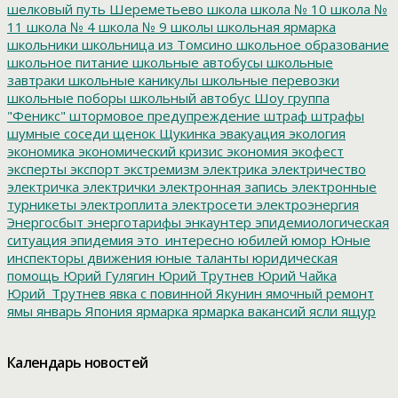
шелковый путь
Шереметьево
школа
школа № 10
школа №
11
школа № 4
школа № 9
школы
школьная ярмарка
школьники
школьница из Томсино
школьное образование
школьное питание
школьные автобусы
школьные
завтраки
школьные каникулы
школьные перевозки
школьные поборы
школьный автобус
Шоу группа
"Феникс"
штормовое предупреждение
штраф
штрафы
шумные соседи
щенок
Щукинка
эвакуация
экология
экономика
экономический кризис
экономия
экофест
эксперты
экспорт
экстремизм
электрика
электричество
электричка
электрички
электронная запись
электронные
турникеты
электроплита
электросети
электроэнергия
Энергосбыт
энерготарифы
энкаунтер
эпидемиологическая
ситуация
эпидемия
это_интересно
юбилей
юмор
Юные
инспекторы движения
юные таланты
юридическая
помощь
Юрий Гулягин
Юрий Трутнев
Юрий Чайка
Юрий_Трутнев
явка с повинной
Якунин
ямочный ремонт
ямы
январь
Япония
ярмарка
ярмарка вакансий
ясли
ящур
Календарь новостей