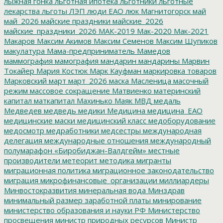
лыжная гонка
льготная ипотека
льготники
льготные
лекарства
льготы
ЛЭП
люди ЕАО
люк
Магнитогорск
май
май_2026
майские праздники
майские_2026
майские_праздники_2026
МАК-2019
Мак-2020
Мак-2021
Макаров
Максим Акимов
Максим Семенов
Максим Шупиков
макулатура
Мама-предприниматель
Мамедов
маммография
мамография
мандарин
мандарины
Марвин
Токайер
Мария Костюк
Марк Кауфман
маркировка товаров
Марковский
март
март_2026
маска
Масленица
масочный
режим
массовое сокращение
Матвиенко
материнский
капитал
маткапитал
Махинько
Маяк
МВД
медаль
Медведев
медведь
медики
Медицина
медицина_ЕАО
медицинские маски
медицинский класс
медоборудование
медосмотр
медработники
медсестры
международная
делегация
международные отношения
международный
полумарафон «Биробиджан-Валдгейм»
местные
производители
метеорит
методика
мигранты
миграционная политика
миграционное законодательство
миграция
микрофинансовые_организации
миллиардеры
Минвостокразвития
минеральная вода
Минздрав
минимальный размер заработной платы
минирование
министерство образования и науки РФ
Министерство
просвещения
министр природных ресурсов
Министр