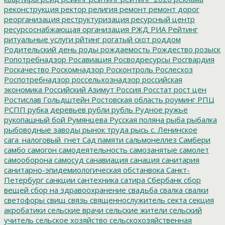
реконструкция
ректор
религия
ремонт
ремонт дорог
реорганизация
реструктуризация
ресурсный центр
ресурсоснабжающая организация
РЖД
РИА Рейтинг
ритуальные услуги
рйтинг
рогатый скот
роддом
Родительский день
роды
рождаемость
Рождество
розыск
Ропотребнадзор
Росавиация
Росводресурсы
Росгвардия
Роскачество
Роскомнадзор
Росконтроль
Рослесхоз
Роспотребнадзор
россельхознадзор
российская
экономика
Российский Азимут
Россия
Росстат
рост цен
Ростислав Гольдштейн
Ростовская область
роуминг
РПЦ
РСПП
рубка деревьев
рубли
рубль
Рудное
ружье
рукопашный бой
Румянцева
Русская поляна
рыба
рыбалка
рыбоводные заводы
рынок труда
рысь
с. Ленинское
сага_налоговый_гнет
Сад памяти
сальмонеллез
Самбери
самбо
самогон
самодеятельность
самозанятые
самолет
самооборона
самосуд
санавиация
санация
санитария
санитарно-эпидемиологическая обстанвока
Санкт-
Петербург
санкции
сантехника
сатира
Сбербанк
сбор
вещей
сбор на здравоохранение
свадьба
свалка
свалки
светофоры
свищ
связь
священнослужитель
секта
секция
акробатики
сельские врачи
сельские жители
сельский
учитель
сельское хозяйство
сельскохозяйственная