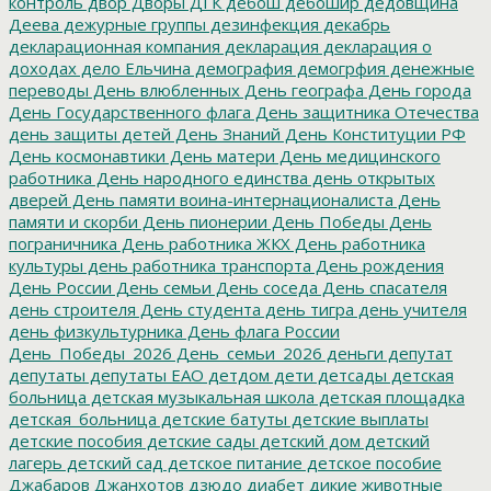
контроль
двор
Дворы
ДГК
дебош
дебошир
дедовщина
Деева
дежурные группы
дезинфекция
декабрь
декларационная компания
декларация
декларация о
доходах
дело Ельчина
демография
демогрфия
денежные
переводы
День влюбленных
День географа
День города
День Государственного флага
День защитника Отечества
день защиты детей
День Знаний
День Конституции РФ
День космонавтики
День матери
День медицинского
работника
День народного единства
день открытых
дверей
День памяти воина-интернационалиста
День
памяти и скорби
День пионерии
День Победы
День
пограничника
День работника ЖКХ
День работника
культуры
день работника транспорта
День рождения
День России
День семьи
День соседа
День спасателя
день строителя
День студента
день тигра
день учителя
день физкультурника
День флага России
День_Победы_2026
День_семьи_2026
деньги
депутат
депутаты
депутаты ЕАО
детдом
дети
детсады
детская
больница
детская музыкальная школа
детская площадка
детская_больница
детские батуты
детские выплаты
детские пособия
детские сады
детский дом
детский
лагерь
детский сад
детское питание
детское пособие
Джабаров
Джанхотов
дзюдо
диабет
дикие животные