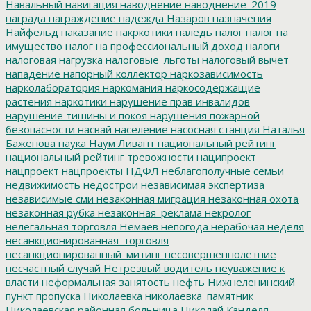
Навальный
навигация
наводнение
наводнение_2019
награда
награждение
надежда
Назаров
назначения
Найфельд
наказание
накркотики
наледь
налог
налог на
имущество
налог на профессиональный доход
налоги
налоговая нагрузка
налоговые_льготы
налоговый вычет
нападение
напорный коллектор
наркозависимость
нарколаборатория
наркомания
наркосодержащие
растения
наркотики
нарушение прав инвалидов
нарушение тишины и покоя
нарушения пожарной
безопасности
насвай
население
насосная станция
Наталья
Баженова
наука
Наум Ливант
национальный рейтинг
национальный рейтинг тревожности
наципроект
нацпроект
нацпроекты
НДФЛ
неблагополучные семьи
недвижимость
недострои
независимая экспертиза
независимые сми
незаконная миграция
незаконная охота
незаконная рубка
незаконная_реклама
некролог
нелегальная торговля
Немаев
непогода
нерабочая неделя
несанкционированная_торговля
несанкционированный_митинг
несовершеннолетние
несчастный случай
Нетрезвый водитель
неуважение к
власти
неформальная занятость
нефть
Нижнеленинский
пункт пропуска
Николаевка
николаевка_памятник
Николаевская районная больница
Николай Канделя