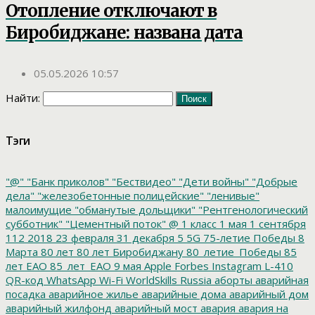
Отопление отключают в
Биробиджане: названа дата
05.05.2026 10:57
Найти:
Тэги
"@"
"Банк приколов"
"Бествидео"
"Дети войны"
"Добрые
дела"
"железобетонные полицейские"
"ленивые"
малоимущие
"обманутые дольщики"
"Рентгенологический
субботник"
"Цементный поток"
@
1 класс
1 мая
1 сентября
112
2018
23 февраля
31 декабря
5
5G
75-летие Победы
8
Марта
80 лет
80 лет Биробиджану
80_летие_Победы
85
лет ЕАО
85_лет_ЕАО
9 мая
Apple
Forbes
Instagram
L-410
QR-код
WhatsApp
Wi-Fi
WorldSkills Russia
аборты
аварийная
посадка
аварийное жилье
аварийные дома
аварийный дом
аварийный жилфонд
аварийный мост
авария
авария на