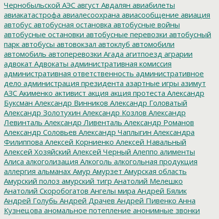
Чернобыльской АЭС
август
Авдалян
авиабилеты
авиакатастрофа
авиалесоохрана
авиасообщение
авиация
автобус
автобусная остановка
автобусные войны
автобусные остановки
автобусные перевозки
автобусный
парк
автобусы
автовокзал
автоклуб
автомобили
автомобиль
автоперевозки
Агада
агитпоезд
аграрии
адвокат
Адвокаты
административная комиссия
административная ответственность
административное
дело
администрация президента
азартные игры
азимут
АЗС
Акименко
активист
акция
акция протеста
Александр
Буксман
Александр Винников
Александр Головатый
Александр Золотухин
Александр Козлов
Александр
Левинталь
Александр Ливенталь
Александр Романов
Александр Соловьев
Александр Чаплыгин
Александра
Филиппова
Алексей Корниенко
Алексей Навальный
Алексей Хозяйский
Алексей Черный
Алеппо
алименты
Алиса
алкоголизация
Алкоголь
алкогольная продукция
аллергия
альманах
Амур
Амурзет
Амурская область
Амурский полоз
амурский тигр
Анатолий Мелешко
Анатолий Скоробогатов
Ангелы мира
Андрей Бялик
Андрей Голубь
Андрей Драчев
Андрей Пивенко
Анна
Кузнецова
аномальное потепление
анонимные звонки