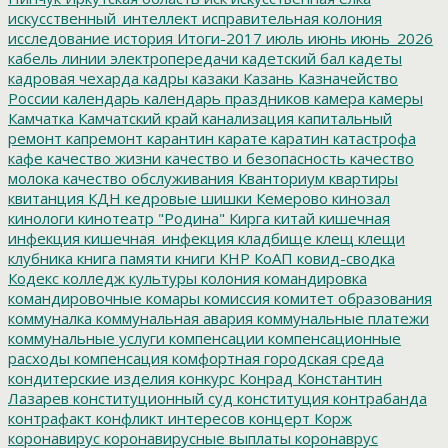
искусственный_интеллект
исправительная колония
исследование
история
Итоги-2017
июль
июнь
июнь_2026
кабель линии электропередачи
кадетский бал
кадеты
кадровая чехарда
кадры
казаки
Казань
Казначейство
России
календарь
календарь праздников
камера
камеры
Камчатка
Камчатский край
канализация
капитальный
ремонт
капремонт
карантин
карате
каратин
катастрофа
кафе
качество жизни
качество и безопасность
качество
молока
качество обслуживания
Кванториум
квартиры
квитанция
КДН
кедровые шишки
Кемерово
кинозал
кинологи
кинотеатр "Родина"
Кирга
китай
кишечная
инфекция
кишечная_инфекция
кладбище
клещ
клещи
клубника
книга памяти
книги
КНР
КоАП
ковид-сводка
Кодекс
колледж культуры
колония
командировка
командировочные
комары
комиссия
комитет образования
коммуналка
коммунальная авария
коммунальные платежи
коммунальные услуги
компенсации
компенсационные
расходы
компенсация
комфортная городская среда
кондитерские изделия
конкурс
Конрад
Константин
Лазарев
конституционный суд
конституция
контрабанда
контрафакт
конфликт интересов
концерт
Корж
коронавирус
коронавирусные выплаты
коронаврус