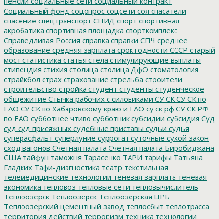
пенсии
социальные сети
социальный контракт
Социальный фонд
соцопрос
соцсети
соя
спасатели
спасение
спецтранспорт
СПИД
спорт
спортивная
акробатика
спортивная площадка
спорткомплекс
Справедливая Россия
справка
справки
СПЧ
среднее
образование
средняя зарплата
срок годности
СССР
старый
мост
статистика
статья
стела
стимулирующие выплаты
стипендия
стихия
столица
столица ДфО
стоматология
страйкбол
страх
страхование
стрельба
строители
строительство
стройка
студент
студенты
студенческое
общежитие
Стычка рабочих с силовиками
СУ СК
СУ СК по
ЕАО
СУ СК по Хабаровскому краю и ЕАО
су ск рф
СУ СК РФ
по ЕАО
субботнее чтиво
субботник
субсидии
субсидия
Суд
суд
суд присяжных
судебные приставы
судьи
судья
суперасфальт
суперлуние
суррогат
суточные
сухой закон
сход вагонов
Счетная палата
Счетная палата Биробиджана
США
тайфун
таможня
Тарасенко
ТАРИ
тарифы
Татьяна
Гладких
Тафи-диагностика
театр
текстильная
телемедицинские технологии
теневая зарплата
теневая
экономика
тепловоз
тепловые сети
тепловычислитель
Теплоозёрск
Теплоозерск
Теплоозёрская ЦРБ
Теплоозерский цементный завод
теплосбыт
теплотрасса
территория действий
терроризм
техника
технологии