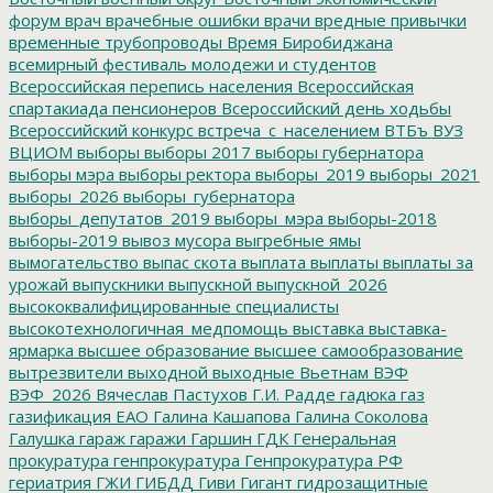
форум
врач
врачебные ошибки
врачи
вредные привычки
временные трубопроводы
Время Биробиджана
всемирный фестиваль молодежи и студентов
Всероссийская перепись населения
Всероссийская
спартакиада пенсионеров
Всероссийский день ходьбы
Всероссийский конкурс
встреча_с_населением
ВТБъ
ВУЗ
ВЦИОМ
выборы
выборы 2017
выборы губернатора
выборы мэра
выборы ректора
выборы_2019
выборы_2021
выборы_2026
выборы_губернатора
выборы_депутатов_2019
выборы_мэра
выборы-2018
выборы-2019
вывоз мусора
выгребные ямы
вымогательство
выпас скота
выплата
выплаты
выплаты за
урожай
выпускники
выпускной
выпускной_2026
высококвалифицированные специалисты
высокотехнологичная_медпомощь
выставка
выставка-
ярмарка
высшее образование
высшее самообразование
вытрезвители
выходной
выходные
Вьетнам
ВЭФ
ВЭФ_2026
Вячеслав Пастухов
Г.И. Радде
гадюка
газ
газификация ЕАО
Галина Кашапова
Галина Соколова
Галушка
гараж
гаражи
Гаршин
ГДК
Генеральная
прокуратура
генпрокуратура
Генпрокуратура РФ
гериатрия
ГЖИ
ГИБДД
Гиви
Гигант
гидрозащитные