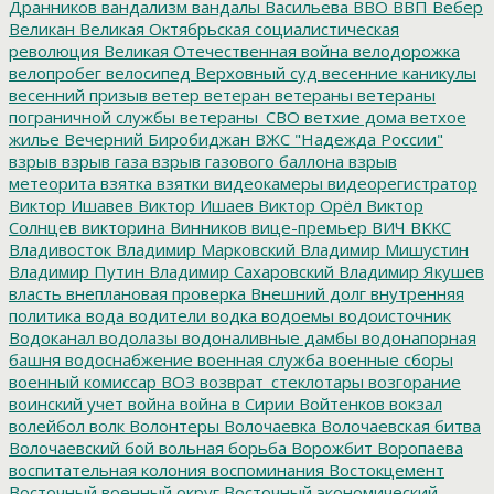
Дранников
вандализм
вандалы
Васильева
ВВО
ВВП
Вебер
Великан
Великая Октябрьская социалистическая
революция
Великая Отечественная война
велодорожка
велопробег
велосипед
Верховный суд
весенние каникулы
весенний призыв
ветер
ветеран
ветераны
ветераны
пограничной службы
ветераны_СВО
ветхие дома
ветхое
жилье
Вечерний Биробиджан
ВЖС "Надежда России"
взрыв
взрыв газа
взрыв газового баллона
взрыв
метеорита
взятка
взятки
видеокамеры
видеорегистратор
Виктор Ишавев
Виктор Ишаев
Виктор Орёл
Виктор
Солнцев
викторина
Винников
вице-премьер
ВИЧ
ВККС
Владивосток
Владимир Марковский
Владимир Мишустин
Владимир Путин
Владимир Сахаровский
Владимир Якушев
власть
внеплановая проверка
Внешний долг
внутренняя
политика
вода
водители
водка
водоемы
водоисточник
Водоканал
водолазы
водоналивные дамбы
водонапорная
башня
водоснабжение
военная служба
военные сборы
военный комиссар
ВОЗ
возврат_стеклотары
возгорание
воинский учет
война
война в Сирии
Войтенков
вокзал
волейбол
волк
Волонтеры
Волочаевка
Волочаевская битва
Волочаевский бой
вольная борьба
Ворожбит
Воропаева
воспитательная колония
воспоминания
Востокцемент
Восточный военный округ
Восточный экономический