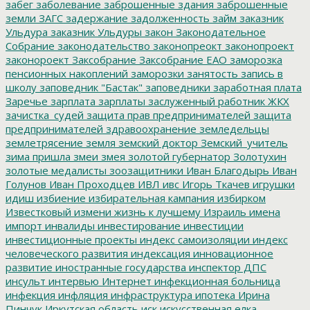
забег
заболевание
заброшенные здания
заброшенные
земли
ЗАГС
задержание
задолженность
займ
заказник
Ульдура
заказник Ульдуры
закон
Законодательное
Собрание
законодательство
законопреокт
законопроект
законороект
Заксобрание
Заксобрание ЕАО
заморозка
пенсионных накоплений
заморозки
занятость
запись в
школу
заповедник "Бастак"
заповедники
заработная плата
Заречье
зарплата
зарплаты
заслуженный работник ЖКХ
зачистка_судей
защита прав предпринимателей
защита
предпринимателей
здравоохранение
земледельцы
землетрясение
земля
земский доктор
Земский_учитель
зима пришла
змеи
змея
золотой губернатор
Золотухин
золотые медалисты
зоозащитники
Иван Благодырь
Иван
Голунов
Иван Проходцев
ИВЛ
ивс
Игорь Ткачев
игрушки
идиш
избиение
избирательная кампания
избирком
Известковый
измени жизнь к лучшему
Израиль
имена
импорт
инвалиды
инвестирование
инвестиции
инвестиционные проекты
индекс самоизоляции
индекс
человеческого развития
индексация
инновационное
развитие
иностранные государства
инспектор ДПС
инсульт
интервью
Интернет
инфекционная больница
инфекция
инфляция
инфраструктура
ипотека
Ирина
Пинчук
Иркутская область
иск
искусственная елка