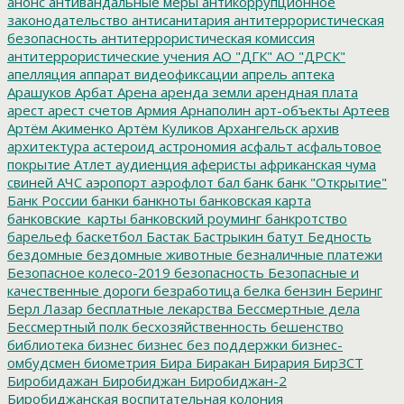
анонс
антивандальные меры
антикоррупционное
законодательство
антисанитария
антитеррористическая
безопасность
антитеррористическая комиссия
антитеррористические учения
АО "ДГК"
АО "ДРСК"
апелляция
аппарат видеофиксации
апрель
аптека
Арашуков
Арбат
Арена
аренда земли
арендная плата
арест
арест счетов
Армия
Арнаполин
арт-объекты
Артеев
Артём Акименко
Артём Куликов
Архангельск
архив
архитектура
астероид
астрономия
асфальт
асфальтовое
покрытие
Атлет
аудиенция
аферисты
африканская чума
свиней
АЧС
аэропорт
аэрофлот
бал
банк
банк "Открытие"
Банк России
банки
банкноты
банковская карта
банковские_карты
банковский роуминг
банкротство
барельеф
баскетбол
Бастак
Бастрыкин
батут
Бедность
бездомные
бездомные животные
безналичные платежи
Безопасное колесо-2019
безопасность
Безопасные и
качественные дороги
безработица
белка
бензин
Беринг
Берл Лазар
бесплатные лекарства
Бессмертные дела
Бессмертный полк
бесхозяйственность
бешенство
библиотека
бизнес
бизнес без поддержки
бизнес-
омбудсмен
биометрия
Бира
Биракан
Бирария
БирЗСТ
Биробидажан
Биробиджан
Биробиджан-2
Биробиджанская воспитательная колония