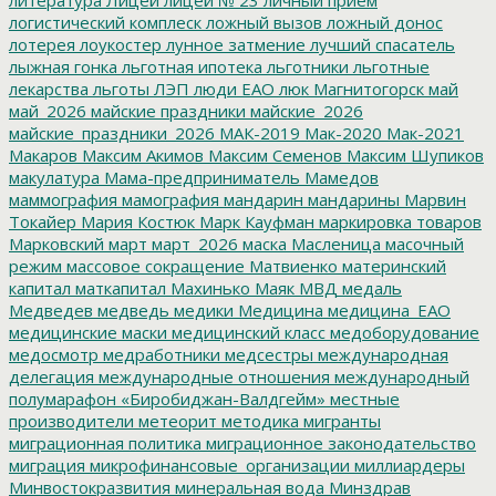
логистический комплеск
ложный вызов
ложный донос
лотерея
лоукостер
лунное затмение
лучший спасатель
лыжная гонка
льготная ипотека
льготники
льготные
лекарства
льготы
ЛЭП
люди ЕАО
люк
Магнитогорск
май
май_2026
майские праздники
майские_2026
майские_праздники_2026
МАК-2019
Мак-2020
Мак-2021
Макаров
Максим Акимов
Максим Семенов
Максим Шупиков
макулатура
Мама-предприниматель
Мамедов
маммография
мамография
мандарин
мандарины
Марвин
Токайер
Мария Костюк
Марк Кауфман
маркировка товаров
Марковский
март
март_2026
маска
Масленица
масочный
режим
массовое сокращение
Матвиенко
материнский
капитал
маткапитал
Махинько
Маяк
МВД
медаль
Медведев
медведь
медики
Медицина
медицина_ЕАО
медицинские маски
медицинский класс
медоборудование
медосмотр
медработники
медсестры
международная
делегация
международные отношения
международный
полумарафон «Биробиджан-Валдгейм»
местные
производители
метеорит
методика
мигранты
миграционная политика
миграционное законодательство
миграция
микрофинансовые_организации
миллиардеры
Минвостокразвития
минеральная вода
Минздрав