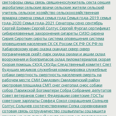
светофоры
свищ
связь
священнослужитель
секта
секция
акробатики
сельские врачи
сельские жители
сельский
учитель
сельское хозяйство
сельскохозяйственная
ярмарка
семена
семья
семья года
Семья года-2019
семья
года-2020
Семья года-2021
Сенаторы
сено
сентябрь
Сергей Ерёмин
Сергей Солтус
Сергей Фургал
сертификат
сибиреязвенные захоронения
сигареты
СИЗО
сирена
Сирия
Сироткин
сироты
система оповещения
система
оповещения населения
СК
СК России
СК РФ
СК РФ по
Хабаровскому краю
сказка
скандал
сквер
сквер
пограничников
скейт-парк
скидка
скидки и акции
склад
вооружения и боеприпасов
склад пиломатериалов
скорая
Скорая помощь
СКУД
СКУДы
Следственный комитет
Слет
будущих медиков
служебная командировка
служебные
собаки
смертность
смертность населения
смерть на
рабочем месте
СМИ
Смидович
Смидовичский район
смотровая площадка
СМП
снег
снегопад
снюс
собаки
собор Парижской Богоматери
Собра
Собрание депутатов
Совет ветеранов
Совет Федерации
советские ГОСТы
советские зарплаты
Совфед
Сокол
сокращения
Солнцев
Солтус
Солцнев
соотечественники
Сопка
соревнования
сотовая связь
сотрудничество
соцвыплаты
соцзащита
социально-культурный центр
социально-политическая