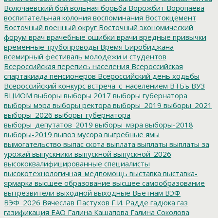
Волочаевский бой
вольная борьба
Ворожбит
Воропаева
воспитательная колония
воспоминания
Востокцемент
Восточный военный округ
Восточный экономический
форум
врач
врачебные ошибки
врачи
вредные привычки
временные трубопроводы
Время Биробиджана
всемирный фестиваль молодежи и студентов
Всероссийская перепись населения
Всероссийская
спартакиада пенсионеров
Всероссийский день ходьбы
Всероссийский конкурс
встреча_с_населением
ВТБъ
ВУЗ
ВЦИОМ
выборы
выборы 2017
выборы губернатора
выборы мэра
выборы ректора
выборы_2019
выборы_2021
выборы_2026
выборы_губернатора
выборы_депутатов_2019
выборы_мэра
выборы-2018
выборы-2019
вывоз мусора
выгребные ямы
вымогательство
выпас скота
выплата
выплаты
выплаты за
урожай
выпускники
выпускной
выпускной_2026
высококвалифицированные специалисты
высокотехнологичная_медпомощь
выставка
выставка-
ярмарка
высшее образование
высшее самообразование
вытрезвители
выходной
выходные
Вьетнам
ВЭФ
ВЭФ_2026
Вячеслав Пастухов
Г.И. Радде
гадюка
газ
газификация ЕАО
Галина Кашапова
Галина Соколова