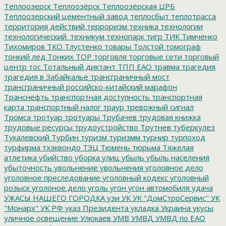
Теплоозерск
Теплоозёрск
Теплоозёрская ЦРБ
Теплоозерский цементный завод
теплосбыт
теплотрасса
территория действий
терроризм
техника
технологии
технологический_техникум
технопарк
тигр
ТИК
Тимченко
Тихомиров
ТКО
Тлустенко
товары
Толстой
томограф
тонкий лед
Тонких
ТОР
торговля
торговые сети
торговый
центр
тос
Тотальный диктант
ТПП ЕАО
травма
трагедия
трагедия в Забайкалье
трансграничный мост
трансграничный российско-китайский марафон
Транснефть
транспортная доступность
транспортная
карта
транспортный налог
траур
тревожный сигнал
Тромса
тротуар
тротуары
Трубачев
трудовая книжка
трудовые ресурсы
трудоустройство
Трутнев
туберкулез
Тукалевский
Турбин
туризм
туризмм
турнир
турпоход
турфирма
тхэквондо
ТЭЦ
Тюмень
тюрьма
Тяжелая
атлетика
убийство
уборка улиц
убыль
убыль населения
убыточность
увольнение
увольнения
уголовное дело
уголовное преследование
уголовный кодекс
уголовный
розыск
уголоное дело
уголь
угон
угон автомобиля
удача
УЖАСЫ НАШЕГО ГОРОДКА
узи
УК
УК "ДомСтроСервис"
УК
"Монарх"
УК РФ
указ Президента
укладка
Украина
укусы
уличное освещение
Улюкаев
УМВ
УМВД
УМВД по ЕАО