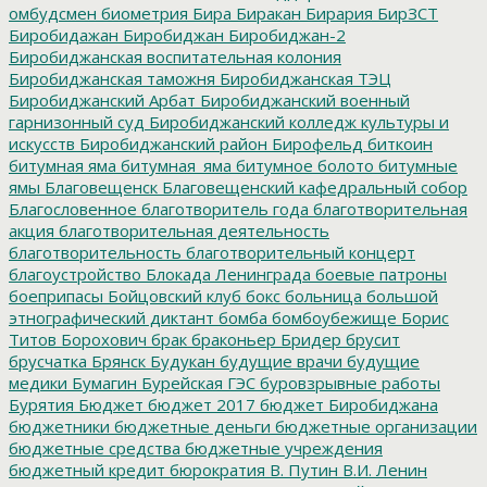
омбудсмен
биометрия
Бира
Биракан
Бирария
БирЗСТ
Биробидажан
Биробиджан
Биробиджан-2
Биробиджанская воспитательная колония
Биробиджанская таможня
Биробиджанская ТЭЦ
Биробиджанский Арбат
Биробиджанский военный
гарнизонный суд
Биробиджанский колледж культуры и
искусств
Биробиджанский район
Бирофельд
биткоин
битумная яма
битумная_яма
битумное болото
битумные
ямы
Благовещенск
Благовещенский кафедральный собор
Благословенное
благотворитель года
благотворительная
акция
благотворительная деятельность
благотворительность
благотворительный концерт
благоустройство
Блокада Ленинграда
боевые патроны
боеприпасы
Бойцовский клуб
бокс
больница
большой
этнографический диктант
бомба
бомбоубежище
Борис
Титов
Борохович
брак
браконьер
Бридер
брусит
брусчатка
Брянск
Будукан
будущие врачи
будущие
медики
Бумагин
Бурейская ГЭС
буровзрывные работы
Бурятия
Бюджет
бюджет 2017
бюджет Биробиджана
бюджетники
бюджетные деньги
бюджетные организации
бюджетные средства
бюджетные учреждения
бюджетный кредит
бюрократия
В. Путин
В.И. Ленин