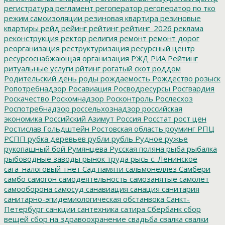
регистратура
регламент
регоператор
регоператор по тко
режим самоизоляции
резиновая квартира
резиновые
квартиры
рейд
рейинг
рейтинг
рейтинг_2026
реклама
реконструкция
ректор
религия
ремонт
ремонт дорог
реорганизация
реструктуризация
ресурсный центр
ресурсоснабжающая организация
РЖД
РИА Рейтинг
ритуальные услуги
рйтинг
рогатый скот
роддом
Родительский день
роды
рождаемость
Рождество
розыск
Ропотребнадзор
Росавиация
Росводресурсы
Росгвардия
Роскачество
Роскомнадзор
Росконтроль
Рослесхоз
Роспотребнадзор
россельхознадзор
российская
экономика
Российский Азимут
Россия
Росстат
рост цен
Ростислав Гольдштейн
Ростовская область
роуминг
РПЦ
РСПП
рубка деревьев
рубли
рубль
Рудное
ружье
рукопашный бой
Румянцева
Русская поляна
рыба
рыбалка
рыбоводные заводы
рынок труда
рысь
с. Ленинское
сага_налоговый_гнет
Сад памяти
сальмонеллез
Самбери
самбо
самогон
самодеятельность
самозанятые
самолет
самооборона
самосуд
санавиация
санация
санитария
санитарно-эпидемиологическая обстанвока
Санкт-
Петербург
санкции
сантехника
сатира
Сбербанк
сбор
вещей
сбор на здравоохранение
свадьба
свалка
свалки