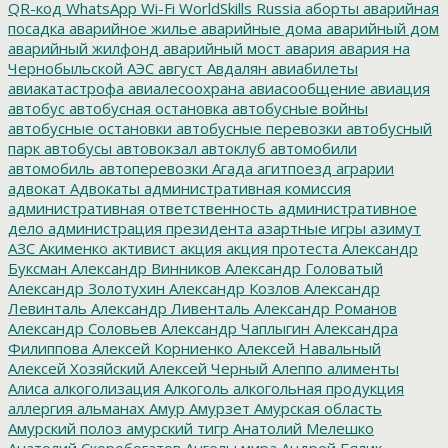
QR-код
WhatsApp
Wi-Fi
WorldSkills Russia
аборты
аварийная
посадка
аварийное жилье
аварийные дома
аварийный дом
аварийный жилфонд
аварийный мост
авария
авария на
Чернобыльской АЭС
август
Авдалян
авиабилеты
авиакатастрофа
авиалесоохрана
авиасообщение
авиация
автобус
автобусная остановка
автобусные войны
автобусные остановки
автобусные перевозки
автобусный
парк
автобусы
автовокзал
автоклуб
автомобили
автомобиль
автоперевозки
Агада
агитпоезд
аграрии
адвокат
Адвокаты
административная комиссия
административная ответственность
административное
дело
администрация президента
азартные игры
азимут
АЗС
Акименко
активист
акция
акция протеста
Александр
Буксман
Александр Винников
Александр Головатый
Александр Золотухин
Александр Козлов
Александр
Левинталь
Александр Ливенталь
Александр Романов
Александр Соловьев
Александр Чаплыгин
Александра
Филиппова
Алексей Корниенко
Алексей Навальный
Алексей Хозяйский
Алексей Черный
Алеппо
алименты
Алиса
алкоголизация
Алкоголь
алкогольная продукция
аллергия
альманах
Амур
Амурзет
Амурская область
Амурский полоз
амурский тигр
Анатолий Мелешко
Анатолий Скоробогатов
Ангелы мира
Андрей Бялик