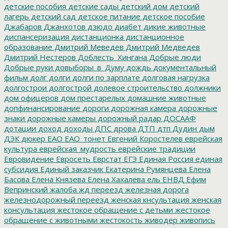
детские пособия
детские сады
детский дом
детский
лагерь
детский сад
детское питание
детское пособие
Джабаров
Джанхотов
дзюдо
диабет
дикие животные
диспансеризация
дистанционка
дистанционное
образование
Дмитрий Меведев
Дмитрий Медведев
Дмитрий Нестеров
Доблесть_Хингана
Добрые люди
Добрые руки
довыборы_в_Думу
дождь
документальный
фильм
долг
долги
долги по зарплате
долговая нагрузка
долгострои
долгострой
долевое строительство
должники
дом офицеров
дом престарелых
домашние животные
допфинансирование
дороги
дорожная камера
дорожные
знаки
дорожные камеры
дорожный радар
ДОСААФ
дотации
доход
доходы
ДПС
дрова
ДТП
дтп
Дудин
дым
ДЭК
дюкер
ЕАО
ЕАО_тонет
Евгений Коростелев
еврейская
культура
еврейская_мудрость
еврейские традиции
Евровидение
Евросеть
Еврстат
ЕГЭ
Единая Россия
единая
субсидия
Единый заказчик
Екатерина Румянцева
Елена
Басова
Елена Князева
Елена Хахалева
ель
ЕНВД
Ефим
Вепринский
жалоба
жд переезд
железная дорога
железнодорожный переезд
женская кнсультация
женская
консультация
жестокое обращение с детьми
жестокое
обращение с животными
жестокость
живодер
живопись