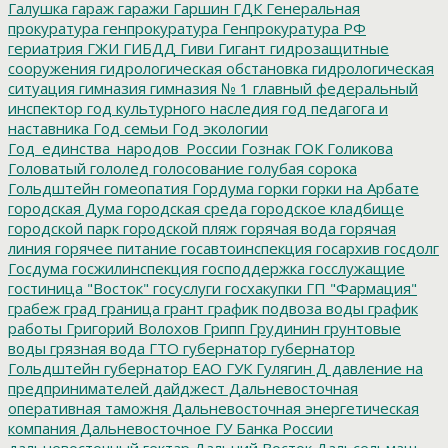
Галушка
гараж
гаражи
Гаршин
ГДК
Генеральная
прокуратура
генпрокуратура
Генпрокуратура РФ
гериатрия
ГЖИ
ГИБДД
Гиви
Гигант
гидрозащитные
сооружения
гидрологическая обстановка
гидрологическая
ситуация
гимназия
гимназия № 1
главный федеральный
инспектор
год культурного наследия
год педагога и
наставника
Год семьи
Год экологии
Год_единства_народов_России
Гознак
ГОК
Голикова
Головатый
гололед
голосование
голубая сорока
Гольдштейн
гомеопатия
Гордума
горки
горки на Арбате
городская Дума
городская среда
городское кладбище
городской парк
городской пляж
горячая вода
горячая
линия
горячее питание
госавтоинспекция
госархив
госдолг
Госдума
госжилинспекция
господдержка
госслужащие
гостиница "Восток"
госуслуги
госхакупки
ГП "Фармация"
грабеж
град
граница
грант
график подвоза воды
график
работы
Григорий Волохов
Грипп
Грудинин
грунтовые
воды
грязная вода
ГТО
губернатор
губернатор
Гольдштейн
губернатор ЕАО
ГУК
Гулягин
Д
давление на
предпринимателей
дайджест
Дальневосточная
оперативная таможня
Дальневосточная энергетическая
компания
Дальневосточное ГУ Банка России
дальневосточный гектар
Дальний Восток
Дальсельмаш