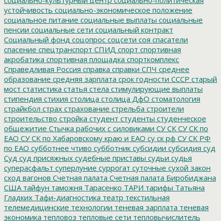
устойчивость
социально-экономическое положение
социальное питание
социальные выплаты
социальные
пенсии
социальные сети
социальный контракт
Социальный фонд
соцопрос
соцсети
соя
спасатели
спасение
спецтранспорт
СПИД
спорт
спортивная
акробатика
спортивная площадка
спорткомплекс
Справедливая Россия
справка
справки
СПЧ
среднее
образование
средняя зарплата
срок годности
СССР
старый
мост
статистика
статья
стела
стимулирующие выплаты
стипендия
стихия
столица
столица ДфО
стоматология
страйкбол
страх
страхование
стрельба
строители
строительство
стройка
студент
студенты
студенческое
общежитие
Стычка рабочих с силовиками
СУ СК
СУ СК по
ЕАО
СУ СК по Хабаровскому краю и ЕАО
су ск рф
СУ СК РФ
по ЕАО
субботнее чтиво
субботник
субсидии
субсидия
суд
Суд
суд присяжных
судебные приставы
судьи
судья
суперасфальт
суперлуние
суррогат
суточные
сухой закон
сход вагонов
Счетная палата
Счетная палата Биробиджана
США
тайфун
таможня
Тарасенко
ТАРИ
тарифы
Татьяна
Гладких
Тафи-диагностика
театр
текстильная
телемедицинские технологии
теневая зарплата
теневая
экономика
тепловоз
тепловые сети
тепловычислитель