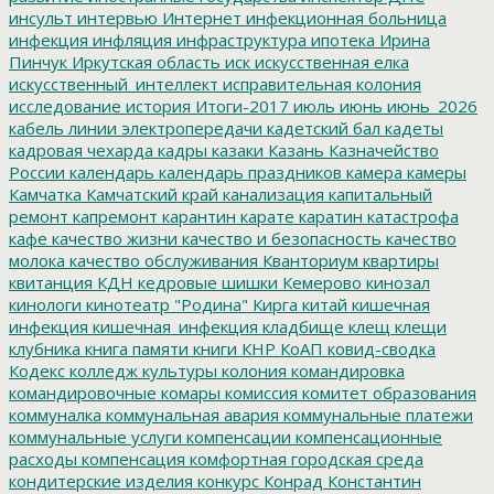
инсульт
интервью
Интернет
инфекционная больница
инфекция
инфляция
инфраструктура
ипотека
Ирина
Пинчук
Иркутская область
иск
искусственная елка
искусственный_интеллект
исправительная колония
исследование
история
Итоги-2017
июль
июнь
июнь_2026
кабель линии электропередачи
кадетский бал
кадеты
кадровая чехарда
кадры
казаки
Казань
Казначейство
России
календарь
календарь праздников
камера
камеры
Камчатка
Камчатский край
канализация
капитальный
ремонт
капремонт
карантин
карате
каратин
катастрофа
кафе
качество жизни
качество и безопасность
качество
молока
качество обслуживания
Кванториум
квартиры
квитанция
КДН
кедровые шишки
Кемерово
кинозал
кинологи
кинотеатр "Родина"
Кирга
китай
кишечная
инфекция
кишечная_инфекция
кладбище
клещ
клещи
клубника
книга памяти
книги
КНР
КоАП
ковид-сводка
Кодекс
колледж культуры
колония
командировка
командировочные
комары
комиссия
комитет образования
коммуналка
коммунальная авария
коммунальные платежи
коммунальные услуги
компенсации
компенсационные
расходы
компенсация
комфортная городская среда
кондитерские изделия
конкурс
Конрад
Константин