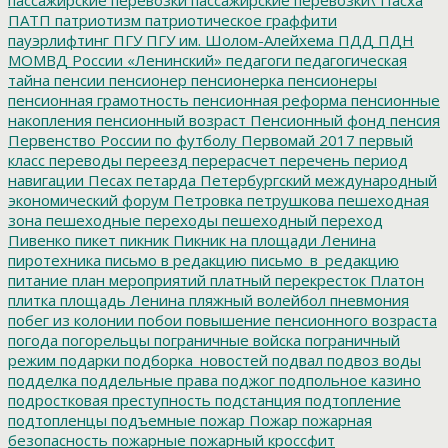
ПАТП
патриотизм
патриотическое граффити
пауэрлифтинг
ПГУ
ПГУ им. Шолом-Алейхема
ПДД
ПДН
МОМВД России «Ленинский»
педагоги
педагогическая
тайна
пенсии
пенсионер
пенсионерка
пенсионеры
пенсионная грамотность
пенсионная реформа
пенсионные
накопления
пенсионный возраст
Пенсионный фонд
пенсия
Первенство России по футболу
Первомай 2017
первый
класс
переводы
переезд
перерасчет
перечень
период
навигации
Песах
петарда
Петербургский международный
экономический форум
Петровка
петрушкова
пешеходная
зона
пешеходные переходы
пешеходный переход
Пивенко
пикет
пикник
Пикник на площади Ленина
пиротехника
письмо в редакцию
письмо_в_редакцию
питание
план мероприятий
платный перекресток
Платон
плитка
площадь Ленина
пляжный волейбол
пневмония
побег из колонии
побои
повышение пенсионного возраста
погода
погорельцы
пограничные войска
пограничный
режим
подарки
подборка_новостей
подвал
подвоз воды
подделка
поддельные права
поджог
подпольное казино
подростковая преступность
подстанция
подтопление
подтопленцы
подъемные
пожар
Пожар
пожарная
безопасность
пожарные
пожарный кроссфит