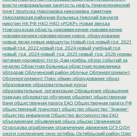
власти
неформальная занятость
нефть
Нижнеленинский
пункт пропуска
Николаевка
николаевка_памятник
Николаевская районная больница
Николай Канделя
никотин
НК РФ
НКО
НКО «РОКР»
Новая звезда
Новгородская область
нововвведение
нововведение
нововведениея
нововведения
новое_оборудование
новые люди
новые маршруты
Новый год
новый год_2021
новый год_2022
новый год_2024
новый учебный год
новый_год_2024
новый_год_2025
новый_год_2026
нормы
питания
норовирус
Нотр-Дам
ноябрь
обзор событий за
неделю
Областная больница
областная поликлиника
облздрав
Облученский район
облучье
Облэнергоремонт
Облэнергоремонт Плюс
обман
оборудование
образ
образование
образовательные курсы
образовательные_организации
Обращение
обращения
граждан
обсерватор
обучение
общепит
общественная
баня
общественная палата ЕАО
Общественная палата РФ
общественный транспорт
общество
общество "Знание"
общество инвалидов
Общество фотоискусства ЕАО
объединение
объявления
обыск
обыски
Овчинников
Огородова
ограбление
ограничение движения
ОГЭ
ОДН
ожоги
озеленение
окно
октябрь
Октябрьский район
Олег