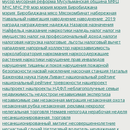
мусор
мусорная реформа
Мусульманская община
МФЦ
МЧС
МЧС РФ
мэр
мэрия
мэрия Биробиджана
мэрия_Биробиджана
мясо
Мясокомбинат
набережная
Навальный
навигация
наводнение
наводнение_2019
награда
награждение
надежда
Назаров
назначения
Найфельд
наказание
накркотики
наледь
налог
налог на
имущество
налог на профессиональный доход
налоги
налоговая нагрузка
налоговые_льготы
налоговый вычет
нападение
напорный коллектор
наркозависимость
нарколаборатория
наркомания
наркосодержащие
растения
наркотики
нарушение прав инвалидов
нарушение тишины и покоя
нарушения пожарной
безопасности
насвай
население
насосная станция
Наталья
Баженова
наука
Наум Ливант
национальный рейтинг
национальный рейтинг тревожности
наципроект
нацпроект
нацпроекты
НДФЛ
неблагополучные семьи
недвижимость
недострои
независимая экспертиза
независимые сми
незаконная миграция
незаконная охота
незаконная рубка
незаконная_реклама
некролог
нелегальная торговля
Немаев
непогода
нерабочая неделя
несанкционированная_торговля
несанкционированный_митинг
несовершеннолетние
несчастный случай
Нетрезвый водитель
неуважение к