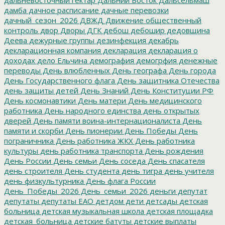
дамба
дачное расписание
дачные перевозки
дачный_сезон_2026
ДВЖД
Движение общественный
контроль
двор
Дворы
ДГК
дебош
дебошир
дедовщина
Деева
дежурные группы
дезинфекция
декабрь
декларационная компания
декларация
декларация о
доходах
дело Ельчина
демография
демогрфия
денежные
переводы
День влюбленных
День географа
День города
День Государственного флага
День защитника Отечества
день защиты детей
День Знаний
День Конституции РФ
День космонавтики
День матери
День медицинского
работника
День народного единства
день открытых
дверей
День памяти воина-интернационалиста
День
памяти и скорби
День пионерии
День Победы
День
пограничника
День работника ЖКХ
День работника
культуры
день работника транспорта
День рождения
День России
День семьи
День соседа
День спасателя
день строителя
День студента
день тигра
день учителя
день физкультурника
День флага России
День_Победы_2026
День_семьи_2026
деньги
депутат
депутаты
депутаты ЕАО
детдом
дети
детсады
детская
больница
детская музыкальная школа
детская площадка
детская_больница
детские батуты
детские выплаты