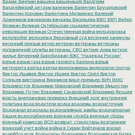
Вадим Зингман
вакцина
вакцинация
Валдгейм
Валдгеймский детдом
валежник
Валентин Брусиловский
Валентин Коровин
Валентина Матвиенко
Валерий
Дранников
вандализм
вандалы
Васильева
ВВО
ВВП
Вебер
Великан
Великая Октябрьская социалистическая
революция
Великая Отечественная война
велодорожка
велопробег
велосипед
Верховный суд
весенние каникулы
весенний призыв
ветер
ветеран
ветераны
ветераны
пограничной службы
ветераны_СВО
ветхие дома
ветхое
жилье
Вечерний Биробиджан
ВЖС "Надежда России"
взрыв
взрыв газа
взрыв газового баллона
взрыв
метеорита
взятка
взятки
видеокамеры
видеорегистратор
Виктор Ишавев
Виктор Ишаев
Виктор Орёл
Виктор
Солнцев
викторина
Винников
вице-премьер
ВИЧ
ВККС
Владивосток
Владимир Марковский
Владимир Мишустин
Владимир Путин
Владимир Сахаровский
Владимир Якушев
власть
внеплановая проверка
Внешний долг
внутренняя
политика
вода
водители
водка
водоемы
водоисточник
Водоканал
водолазы
водоналивные дамбы
водонапорная
башня
водоснабжение
военная служба
военные сборы
военный комиссар
ВОЗ
возврат_стеклотары
возгорание
воинский учет
война
война в Сирии
Войтенков
вокзал
волейбол
волк
Волонтеры
Волочаевка
Волочаевская битва