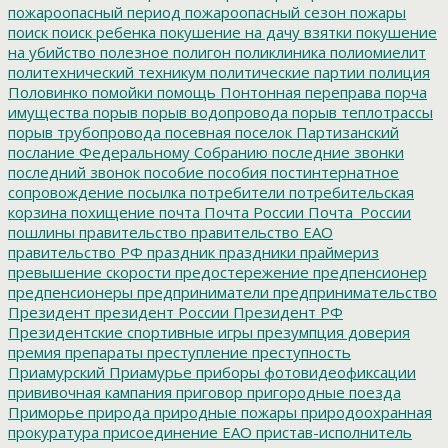
пожароопасный период
пожароопасный сезон
пожары
поиск
поиск ребенка
покушение на дачу взятки
покушение
на убийство
полезное
полигон
поликлиника
полиомиелит
политехнический техникум
политические партии
полиция
Половинко
помойки
помощь
Понтонная переправа
порча
имущества
порыв
порыв водопровода
порыв теплотрассы
порыв трубопровода
посевная
поселок Партизанский
послание Федеральному Собранию
последние звонки
последний звонок
пособие
пособия
постинтернатное
сопровождение
посылка
потребители
потребительская
корзина
похищение
почта
Почта России
Почта_России
пошлины
правительство
правительство ЕАО
правительство РФ
праздник
праздники
праймериз
превышение скорости
предостережение
предпенсионер
предпенсионеры
предприниматели
предпринимательство
Президент
президент России
Президент РФ
Президентские спортивные игры
презумпция доверия
премия
препараты
преступление
преступность
Приамурский
Приамурье
приборы фотовидеофиксации
прививочная кампания
приговор
пригородные поезда
Приморье
природа
природные пожары
природоохранная
прокуратура
присоединение ЕАО
пристав-исполнитель