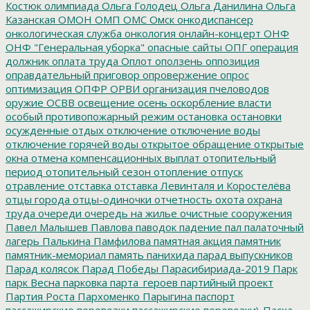
Костюк
олимпиада
Ольга Голодец
Ольга Данилина
Ольга
Казанская
ОМОН
ОМП
ОМС
Омск
онкодиспансер
онкологическая служба
онкология
онлайн-концерт
ОНФ
ОНФ "Генеральная уборка"
опасные сайты
ОПГ
операция
должник
оплата труда
Оплот
оползень
оппозиция
оправдательный приговор
опровержение
опрос
оптимизация
ОПФР
ОРВИ
организация пчеловодов
оружие
ОСВВ
освещение
осень
оскорбление власти
особый противопожарный режим
остановка
остановки
осужденные
отдых
отключение
отключение воды
отключение горячей воды
открытое обращение
открытые
окна
отмена компенсационных выплат
отопительный
период
отопительный сезон
отопление
отпуск
отравление
отставка
отставка Левинталя и Коростелёва
отцы города
отцы-одиночки
отчетность
охота
охрана
труда
очереди
очередь на жилье
очистные сооружения
Павел Малышев
Павлова
паводок
падение
пал
палаточный
лагерь
Палькина
Памфилова
памятная акция
памятник
памятник-мемориал
память
панихида
парад выпускников
Парад колясок
Парад Победы
Парасибириада-2019
Парк
парк Весна
парковка
парта_героев
партийный проект
Партия Роста
Пархоменко
Парыгина
паспорт
пассажирские перевозки
пассажирские перевозки\
Пасха