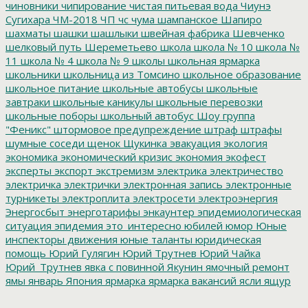
чиновники
чипирование
чистая питьевая вода
Чиунэ
Сугихара
ЧМ-2018
ЧП
чс
чума
шампанское
Шапиро
шахматы
шашки
шашлыки
швейная фабрика
Шевченко
шелковый путь
Шереметьево
школа
школа № 10
школа №
11
школа № 4
школа № 9
школы
школьная ярмарка
школьники
школьница из Томсино
школьное образование
школьное питание
школьные автобусы
школьные
завтраки
школьные каникулы
школьные перевозки
школьные поборы
школьный автобус
Шоу группа
"Феникс"
штормовое предупреждение
штраф
штрафы
шумные соседи
щенок
Щукинка
эвакуация
экология
экономика
экономический кризис
экономия
экофест
эксперты
экспорт
экстремизм
электрика
электричество
электричка
электрички
электронная запись
электронные
турникеты
электроплита
электросети
электроэнергия
Энергосбыт
энерготарифы
энкаунтер
эпидемиологическая
ситуация
эпидемия
это_интересно
юбилей
юмор
Юные
инспекторы движения
юные таланты
юридическая
помощь
Юрий Гулягин
Юрий Трутнев
Юрий Чайка
Юрий_Трутнев
явка с повинной
Якунин
ямочный ремонт
ямы
январь
Япония
ярмарка
ярмарка вакансий
ясли
ящур