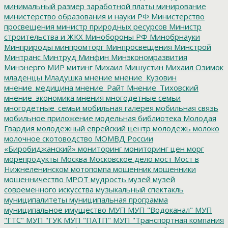
минимальный размер заработной платы
минирование
министерство образования и науки РФ
Министерство
просвещения
министр природных ресурсов
Министр
строительства и ЖКХ
Минобороны РФ
Минобрнауки
Минприроды
минпромторг
Минпросвещения
Минстрой
Минтранс
Минтруд
Минфин
Минэкономразвития
Минэнерго
МИР
митинг
Михаил Мишустин
Михаил Озимок
младенцы
Младушка
мнение
мнение_Кузовин
мнение_медицина
мнение_Райт
Мнение_Тиховский
мнение_экономика
мнения
многодетные семьи
многодетные_семьи
мобильная галерея
мобильная связь
мобильное приложение
модельная библиотека
Молодая
Гвардия
молодежный еврейский центр
молодежь
молоко
молочное скотоводство
МОМВД России
«Биробиджанский»
мониторинг
мониторинг цен
морг
морепродукты
Москва
Московское дело
мост
Мост в
Нижнеленинском
мотопомпа
мошенник
мошенники
мошенничество
МРОТ
мудрость
музей
музей
современного искусства
музыкальный спектакль
муниципалитеты
муниципальная программа
муниципальное имущество
МУП
МУП "Водоканал"
МУП
"ГТС"
МУП "ГУК
МУП "ПАТП"
МУП "Транспортная компания