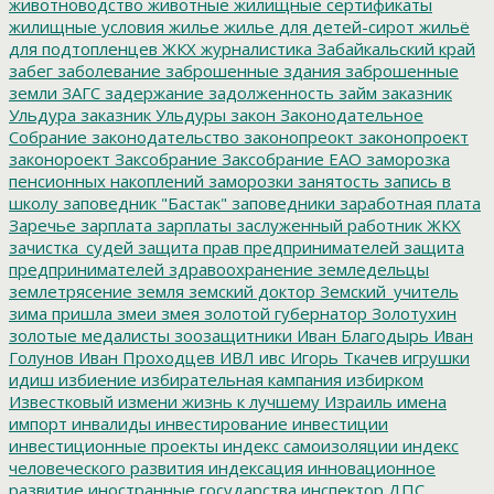
животноводство
животные
жилищные сертификаты
жилищные условия
жилье
жилье для детей-сирот
жильё
для подтопленцев
ЖКХ
журналистика
Забайкальский край
забег
заболевание
заброшенные здания
заброшенные
земли
ЗАГС
задержание
задолженность
займ
заказник
Ульдура
заказник Ульдуры
закон
Законодательное
Собрание
законодательство
законопреокт
законопроект
законороект
Заксобрание
Заксобрание ЕАО
заморозка
пенсионных накоплений
заморозки
занятость
запись в
школу
заповедник "Бастак"
заповедники
заработная плата
Заречье
зарплата
зарплаты
заслуженный работник ЖКХ
зачистка_судей
защита прав предпринимателей
защита
предпринимателей
здравоохранение
земледельцы
землетрясение
земля
земский доктор
Земский_учитель
зима пришла
змеи
змея
золотой губернатор
Золотухин
золотые медалисты
зоозащитники
Иван Благодырь
Иван
Голунов
Иван Проходцев
ИВЛ
ивс
Игорь Ткачев
игрушки
идиш
избиение
избирательная кампания
избирком
Известковый
измени жизнь к лучшему
Израиль
имена
импорт
инвалиды
инвестирование
инвестиции
инвестиционные проекты
индекс самоизоляции
индекс
человеческого развития
индексация
инновационное
развитие
иностранные государства
инспектор ДПС