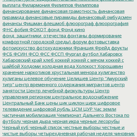
выплата
Филармония
Филиппов
Филиппова
финансирование
финансовая грамотность
финансовая
пирамида
финансовые пирамиды
финансовый омбудсмен
финансы
Фишман
флешмоб
флюорограф
флюорография
ФНС
фобия
ФОКОТ
фонд
Фонд кино
фонд_защитники_отечества
фонтаны
формирование
комфортной городской среды\
форум
фотовыставка
фотоискусство
фотохудожники
Франция
Фрейд
фрукты
ФСБ
ФСИН
ФСО
ФСС
ФССП
Фургал
футбол
Хабаровск
Хабаровский край
хлеб
хоккей
хоккей с мячом
хоккей с
шайбой
Холдоми
холодная вода
Холокост
Хорошавин
хранение наркотиков
хрустальная менора
хулиганство
хулиганы
целевое обучение
Целищев
Центр "Амурский
тигр"
центр временного содержания мигрантов
центр
занятости
Центр лечебной физкультуры
Центр
управления регионом
центральное водоснабжение
Центральный Банк
цены
цик
циклон
цирк
цифровое
телевидение
цифровой рубль
ЦСМ
ЦУР
Час земли
частичная мобилизация
Чемпионат Дальнего Востока по
футболу
черная дыра
черная икра
черные лесорубы
Черный куб
черный список
честные выборы
честные и
чистые выборы
четырехдневная рабочая неделя
чиновник