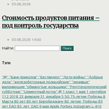
05.08.2026
Стоимость продуктов питания –
под контроль государства
05.08.2026 14:00
Найти:
Тэги
"@"
"Банк приколов"
"Бествидео"
"Дети войны"
"Добрые
дела"
"железобетонные полицейские"
"ленивые"
малоимущие
"обманутые дольщики"
"Рентгенологический
субботник"
"Цементный поток"
@
1 класс
1 мая
1 сентября
112
2018
23 февраля
31 декабря
5
5G
75-летие Победы
8
Марта
80 лет
80 лет Биробиджану
80_летие_Победы
85
лет ЕАО
85_лет_ЕАО
9 мая
Apple
Forbes
Instagram
L-410