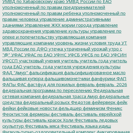
УМВД по Хабаровскому краю
УМВД России по ЕАО
уполномоченный по правам предпринимателей
уполномоченный по правам ребенка
уполномоченный по
правам человека
управление административными
зданиями
Управление ЖКХ мэрии города
управление
здравоохранения
управление культуры
управление по
опеке и попечительству
управляющая компания
управляющие компании
уровень жизни
условия труда
УТ
МВД России по ДФО
утечка
утраченный урожай
утро с
"@"
УФАС
УФАС по ЕАО
УФНС
УФСБ
УФСБ по ЕАО
УФСИН
УФССП
участковый
учения
учитель
учитель года
учитель
года ЕАО
учитель_года
учителя
учреждения культуры
ФАД "Амур"
фальсификация
фальсифицированное масло
фальшивая купюра
фальшивомонетчики
фанфурики
ФАП
ФАПы
ФАС
фастфуд для пожилых
февраль
февраль_2026
федеральная программа по переселению
Федеральная
сетевая компания
федеральная трасса Амур
федеральные
средства
федеральный розыск
Федотов
фейерверк
фейк
фейки
фейковые новости
фельдшер
феминизм
Феникс
Феоктистов
фермеры
фестиваль
фестиваль еврейской
культуры
фестиваль красок Холи
Фестиваль ледовых
скульптур
Фестиваль мяса
Фестиваль языка идиш
Физкультурно-оздоровительный комплекс
фиксированная