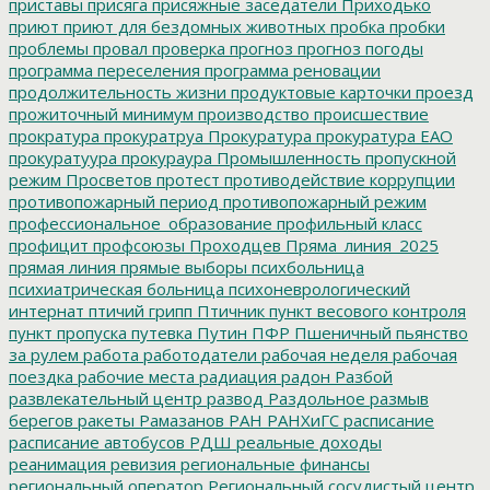
приставы
присяга
присяжные заседатели
Приходько
приют
приют для бездомных животных
пробка
пробки
проблемы
провал
проверка
прогноз
прогноз погоды
программа переселения
программа реновации
продолжительность жизни
продуктовые карточки
проезд
прожиточный минимум
производство
происшествие
прократура
прокуратруа
Прокуратура
прокуратура ЕАО
прокуратуура
прокураура
Промышленность
пропускной
режим
Просветов
протест
противодействие коррупции
противопожарный период
противопожарный режим
профессиональное_образование
профильный класс
профицит
профсоюзы
Проходцев
Пряма_линия_2025
прямая линия
прямые выборы
психбольница
психиатрическая больница
психоневрологический
интернат
птичий грипп
Птичник
пункт весового контроля
пункт пропуска
путевка
Путин
ПФР
Пшеничный
пьянство
за рулем
работа
работодатели
рабочая неделя
рабочая
поездка
рабочие места
радиация
радон
Разбой
развлекательный центр
развод
Раздольное
размыв
берегов
ракеты
Рамазанов
РАН
РАНХиГС
расписание
расписание автобусов
РДШ
реальные доходы
реанимация
ревизия
региональные финансы
региональный оператор
Региональный сосудистый центр