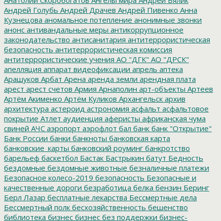
Андрей Голубь
Андрей Драчев
Андрей Пивенко
Анна
Кузнецова
аномальное потепление
анонимные звонки
анонс
антивандальные меры
антикоррупционное
законодательство
антисанитария
антитеррористическая
безопасность
антитеррористическая комиссия
антитеррористические учения
АО "ДГК"
АО "ДРСК"
апелляция
аппарат видеофиксации
апрель
аптека
Арашуков
Арбат
Арена
аренда земли
арендная плата
арест
арест счетов
Армия
Арнаполин
арт-объекты
Артеев
Артём Акименко
Артём Куликов
Архангельск
архив
архитектура
астероид
астрономия
асфальт
асфальтовое
покрытие
Атлет
аудиенция
аферисты
африканская чума
свиней
АЧС
аэропорт
аэрофлот
бал
банк
банк "Открытие"
Банк России
банки
банкноты
банковская карта
банковские_карты
банковский роуминг
банкротство
барельеф
баскетбол
Бастак
Бастрыкин
батут
Бедность
бездомные
бездомные животные
безналичные платежи
Безопасное колесо-2019
безопасность
Безопасные и
качественные дороги
безработица
белка
бензин
Беринг
Берл Лазар
бесплатные лекарства
Бессмертные дела
Бессмертный полк
бесхозяйственность
бешенство
библиотека
бизнес
бизнес без поддержки
бизнес-