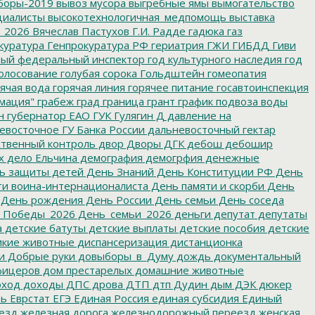
боры-2019
вывоз мусора
выгребные ямы
вымогательство
циалисты
высокотехнологичная_медпомощь
выставка
_2026
Вячеслав Пастухов
Г.И. Радде
гадюка
газ
куратура
Генпрокуратура РФ
гериатрия
ГЖИ
ГИБДД
Гиви
ный федеральный инспектор
год культурного наследия
год
олосование
голубая сорока
Гольдштейн
гомеопатия
ячая вода
горячая линия
горячее питание
госавтоинспекция
мация"
грабеж
град
граница
грант
график подвоза воды
н
губернатор ЕАО
ГУК
Гулягин
Д
давление на
восточное ГУ Банка России
дальневосточный гектар
твенный контроль
двор
Дворы
ДГК
дебош
дебошир
х
дело Ельчина
демография
демогрфия
денежные
ь защиты детей
День Знаний
День Конституции РФ
День
и воина-интернационалиста
День памяти и скорби
День
День рождения
День России
День семьи
День соседа
_Победы_2026
День_семьи_2026
деньги
депутат
депутаты
а
детские батуты
детские выплаты
детские пособия
детские
кие животные
диспансеризация
дистанционка
и
Добрые руки
довыборы_в_Думу
дождь
документальный
фицеров
дом престарелых
домашние животные
ход
доходы
ДПС
дрова
ДТП
дтп
Дудин
дым
ДЭК
дюкер
ть
Еврстат
ЕГЭ
Единая Россия
единая субсидия
Единый
езд
железная дорога
железнодорожный переезд
женская