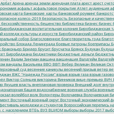
Арбат
Арена
аренда земли
арендная плата
арест
арест счет
трономия
асфальт
асфальтовое покрытие
Атлет
аудиенция
аф
овская карта
банковские_карты
банковский роуминг
банкротс
зопасное колесо-2019
безопасность
Безопасные и качестве
к
бесхозяйственность
бешенство
библиотека
бизнес
бизнес 
Биробиджанская воспитательная колония
Биробиджанская т
 колледж культуры и искусств
Биробиджанский район
Биро
дральный собор
Благословенное
благотворитель года
благот
тройство
Блокада Ленинграда
боевые патроны
боеприпасы
Б
к
браконьер
Бридер
брусит
брусчатка
Брянск
Будукан
будущи
ет Биробиджана
бюджетники
бюджетные деньги
бюджетны
Ленин
Вадим Зингман
вакцина
вакцинация
Валдгейм
Валдгей
изм
вандалы
Васильева
ВВО
ВВП
Вебер
Великан
Великая Окт
ерховный суд
весенние каникулы
весенний призыв
ветер
ве
иджан
ВЖС "Надежда России"
взрыв
взрыв газа
взрыв газово
рёл
Виктор Солнцев
викторина
Винников
вице-премьер
ВИЧ
р Якушев
власть
внеплановая проверка
Внешний долг
внутр
донапорная башня
водоснабжение
военная служба
военные
окзал
волейбол
волк
Волонтеры
Волочаевка
Волочаевская б
емент
Восточный военный округ
Восточный экономический ф
фестиваль молодежи и студентов
Всероссийская перепись н
а_с_населением
ВТБъ
ВУЗ
ВЦИОМ
выборы
выборы 2017
выбо