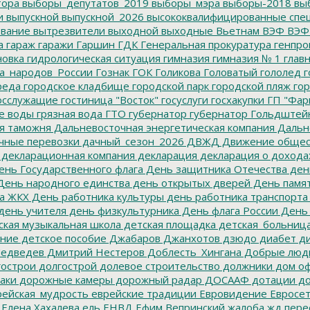
тора
выборы_депутатов_2019
выборы_мэра
выборы-2018
вы
и
выпускной
выпускной_2026
высококвалифицированные спе
вание
вытрезвители
выходной
выходные
Вьетнам
ВЭФ
ВЭФ
а
гараж
гаражи
Гаршин
ГДК
Генеральная прокуратура
генпро
новка
гидрологическая ситуация
гимназия
гимназия № 1
глав
а_народов_России
Гознак
ГОК
Голикова
Головатый
гололед
г
реда
городское кладбище
городской парк
городской пляж
гор
осслужащие
гостиница "Восток"
госуслуги
госхакупки
ГП "Фар
е воды
грязная вода
ГТО
губернатор
губернатор Гольдштей
я таможня
Дальневосточная энергетическая компания
Дальне
чные перевозки
дачный_сезон_2026
ДВЖД
Движение общес
декларационная компания
декларация
декларация о дохода
нь Государственного флага
День защитника Отечества
ден
ень народного единства
день открытых дверей
День памят
а ЖКХ
День работника культуры
день работника транспорта
день учителя
день физкультурника
День флага России
День
ская музыкальная школа
детская площадка
детская_больниц
ание
детское пособие
Джабаров
Джанхотов
дзюдо
диабет
ди
едведев
Дмитрий Нестеров
Доблесть_Хингана
Добрые люд
острои
долгострой
долевое строительство
должники
дом о
аки
дорожные камеры
дорожный радар
ДОСААФ
дотации
до
ейская_мудрость
еврейские традиции
Евровидение
Евросе
Елена Хахалева
ель
ЕНВД
Ефим Вепринский
жалоба
жд пере