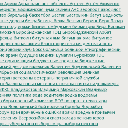
ов
Армия
Арнаполин
арт-объекты
Артеев
Артём Акименко
еристы
африканская чума свиней
АЧС
аэропорт
аэрофлот
тво
барельеф
баскетбол
Бастак
Бастрыкин
батут
Бедность
нные дороги
безработица
белка
бензин
Беринг
Берл Лазар
без поддержки
бизнес-омбудсмен
биометрия
Бира
Биракан
аможня
Биробиджанская ТЭЦ
Биробиджанский Арбат
фельд
биткоин
битумная яма
битумная_яма
битумное
ворительная акция
благотворительная деятельность
ойцовский клуб
бокс
больница
большой этнографический
е врачи
будущие медики
Бумагин
Бурейская ГЭС
е организации
бюджетные средства
бюджетные
мский детдом
валежник
Валентин Брусиловский
Валентин
ябрьская социалистическая революция
Великая
теран
ветераны
ветераны пограничной службы
го баллона
взрыв метеорита
взятка
взятки
видеокамеры
ВККС
Владивосток
Владимир Марковский
Владимир
енняя политика
вода
водители
водка
водоемы
 сборы
военный комиссар
ВОЗ
возврат_стеклотары
итва
Волочаевский бой
вольная борьба
Ворожбит
орум
врач
врачебные ошибки
врачи
вредные привычки
аселения
Всероссийская спартакиада пенсионеров
ры губернатора
выборы мэра
выборы ректора