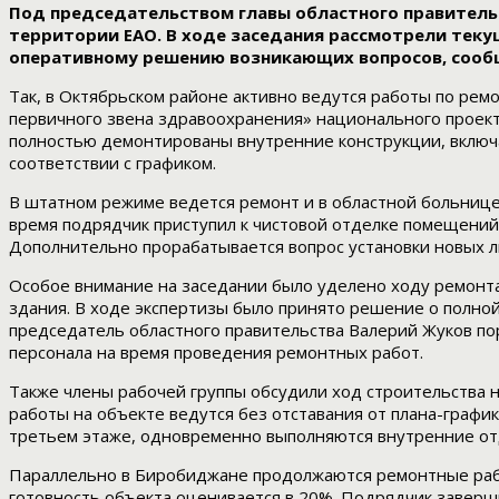
Под председательством главы областного правитель
территории ЕАО. В ходе заседания рассмотрели теку
оперативному решению возникающих вопросов, сооб
Так, в Октябрьском районе активно ведутся работы по ре
первичного звена здравоохранения» национального проект
полностью демонтированы внутренние конструкции, включа
соответствии с графиком.
В штатном режиме ведется ремонт и в областной больниц
время подрядчик приступил к чистовой отделке помещений 
Дополнительно прорабатывается вопрос установки новых ли
Особое внимание на заседании было уделено ходу ремонта
здания. В ходе экспертизы было принято решение о полной
председатель областного правительства Валерий Жуков п
персонала на время проведения ремонтных работ.
Также члены рабочей группы обсудили ход строительства 
работы на объекте ведутся без отставания от плана-графи
третьем этаже, одновременно выполняются внутренние о
Параллельно в Биробиджане продолжаются ремонтные раб
готовность объекта оценивается в 20%. Подрядчик заверши