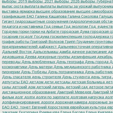
выборы_2019
выборы_2021
выборы_2026
выборы_губерна
выпас скота
выплата
выплаты
выплаты за урожай
выпускник
выставка-ярмарка
высшее образование
высшее самообразо
газификация ЕАО
Галина Кашапова
Галина Соколова
Галушк
Гигант
гидрозащитные сооружения
гидрологическая обста
педагога и наставника
Год семьи
Год экологии
Год_единств
Гордума
горки
горки на Арбате
городская Дума
городская с
госархив
госдолг
Госдума
госжилинспекция
господдержка
г
график работы
Григорий Волохов
Грипп
Грудинин
грунтовы
предпринимателей
дайджест
Дальневосточная оперативна
Дальний Восток
Дальсельмаш
дамба
дачное расписание
да
дедовщина
Деева
дежурные группы
дезинфекция
декабрь
переводы
День влюбленных
День географа
День города
Де
космонавтики
День матери
День медицинского работника
Д
пионерии
День Победы
День пограничника
День работник
День спасателя
день строителя
День студента
день тигра
депутаты ЕАО
детдом
дети
детсады
детская больница
дет
сады
детский дом
детский лагерь
детский сад
детское пит
дистанционное образование
Дмитрий Меведев
Дмитрий М
фильм
долг
долги
долги по зарплате
долговая нагрузка
долг
допфинансирование
дороги
дорожная камера
дорожные зн
ЕАО
ЕАО_тонет
Евгений Коростелев
еврейская культура
евр
заказчик
Екатерина Румянцева
Елена Басова
Елена Князева