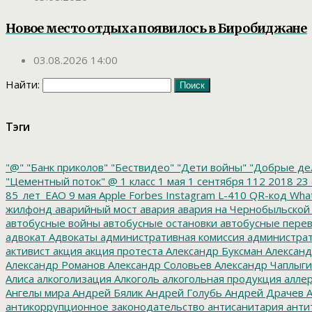
Новое место отдыха появилось в Биробиджане
03.08.2026 14:00
Найти:
Тэги
"@"
"Банк приколов"
"Бествидео"
"Дети войны"
"Добрые де
"Цементный поток"
@
1 класс
1 мая
1 сентября
112
2018
23 
85_лет_ЕАО
9 мая
Apple
Forbes
Instagram
L-410
QR-код
Wha
жилфонд
аварийный мост
авария
авария на Чернобыльской
автобусные войны
автобусные остановки
автобусные перев
адвокат
Адвокаты
административная комиссия
администрат
активист
акция
акция протеста
Александр Буксман
Александ
Александр Романов
Александр Соловьев
Александр Чаплыг
Алиса
алкоголизация
Алкоголь
алкогольная продукция
аллер
Ангелы мира
Андрей Бялик
Андрей Голубь
Андрей Драчев
А
антикоррупционное законодательство
антисанитария
анти