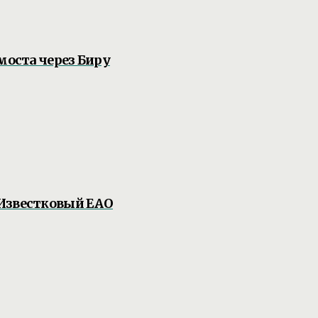
моста через Биру
 Известковый ЕАО