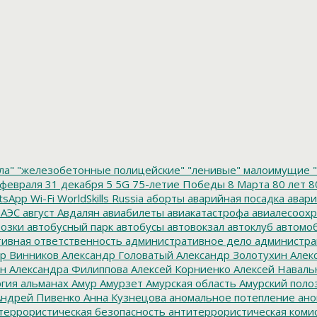
ла"
"железобетонные полицейские"
"ленивые" малоимущие
"
февраля
31 декабря
5
5G
75-летие Победы
8 Марта
80 лет
8
tsApp
Wi-Fi
WorldSkills Russia
аборты
аварийная посадка
авари
 АЭС
август
Авдалян
авиабилеты
авиакатастрофа
авиалесоохр
озки
автобусный парк
автобусы
автовокзал
автоклуб
автомо
ивная ответственность
административное дело
администра
р Винников
Александр Головатый
Александр Золотухин
Алек
ин
Александра Филиппова
Алексей Корниенко
Алексей Наваль
гия
альманах
Амур
Амурзет
Амурская область
Амурский поло
ндрей Пивенко
Анна Кузнецова
аномальное потепление
ано
террористическая безопасность
антитеррористическая коми