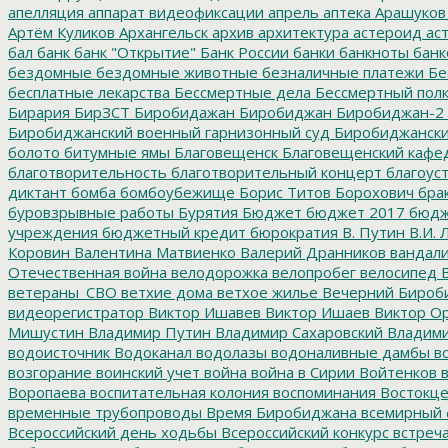
апелляция
аппарат видеофиксации
апрель
аптека
Арашуков
Артём Куликов
Архангельск
архив
архитектура
астероид
ас
бал
банк
банк "Открытие"
Банк России
банки
банкноты
банк
бездомные
бездомные животные
безналичные платежи
Бе
бесплатные лекарства
Бессмертные дела
Бессмертный пол
Бирария
БирЗСТ
Биробидажан
Биробиджан
Биробиджан-2
Биробиджанский военный гарнизонный суд
Биробиджанский
болото
битумные ямы
Благовещенск
Благовещенский кафе
благотворительность
благотворительный концерт
благоус
диктант
бомба
бомбоубежище
Борис Титов
Борохович
бра
буровзрывные работы
Бурятия
Бюджет
бюджет 2017
бюдж
учреждения
бюджетный кредит
бюрократия
В. Путин
В.И. 
Коровин
Валентина Матвиенко
Валерий Дранников
вандал
Отечественная война
велодорожка
велопробег
велосипед
В
ветераны_СВО
ветхие дома
ветхое жилье
Вечерний Бироб
видеорегистратор
Виктор Ишавев
Виктор Ишаев
Виктор О
Мишустин
Владимир Путин
Владимир Сахаровский
Владими
водоисточник
Водоканал
водолазы
водоналивные дамбы
во
возгорание
воинский учет
война
война в Сирии
Войтенков
в
Воропаева
воспитательная колония
воспоминания
Востокц
временные трубопроводы
Время Биробиджана
всемирный 
Всероссийский день ходьбы
Всероссийский конкурс
встреч