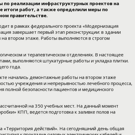
ы по реализации инфраструктурных проектов на
 итоги работ, а также определили меры по
ном правительстве.
ходит в рамках федерального проекта «Модернизация
ация завершает первый этап реконструкции: в здании
 на втором этаже. Работы выполняются в строгом
огическом и терапевтическом отделениях. В настоящее
тами, выполняются штукатурные работы и укладка плитки.
его года.
екте начались демонтажные работы на втором этаже
имостью учреждения и непрерывностью лечебного процесса,
ия полной безопасности пациентов и медицинского
ассчитанной на 350 учебных мест. На данный момент
робки» КПП, ведется подготовка к заливке полов на
а «Территория действий». На сегодняшний день общая
иступил к прокладке силовых электрических кабелей и