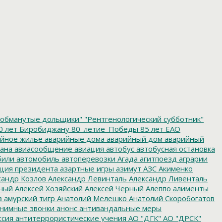
обманутые дольщики"
"Рентгенологический субботник"
0 лет Биробиджану
80_летие_Победы
85 лет ЕАО
йное жилье
аварийные дома
аварийный дом
аварийный
ана
авиасообщение
авиация
автобус
автобусная остановка
били
автомобиль
автоперевозки
Агада
агитпоезд
аграрии
ция президента
азартные игры
азимут
АЗС
Акименко
сандр Козлов
Александр Левинталь
Александр Ливенталь
ный
Алексей Хозяйский
Алексей Черный
Алеппо
алименты
з
амурский тигр
Анатолий Мелешко
Анатолий Скоробогатов
нимные звонки
анонс
антивандальные меры
ссия
антитеррористические учения
АО "ДГК"
АО "ДРСК"