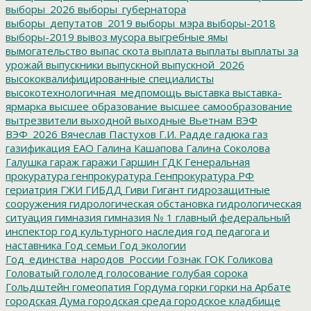
выборы_2026
выборы_губернатора
выборы_депутатов_2019
выборы_мэра
выборы-2018
выборы-2019
вывоз мусора
выгребные ямы
вымогательство
выпас скота
выплата
выплаты
выплаты за
урожай
выпускники
выпускной
выпускной_2026
высококвалифицированные специалисты
высокотехнологичная_медпомощь
выставка
выставка-
ярмарка
высшее образование
высшее самообразование
вытрезвители
выходной
выходные
Вьетнам
ВЭФ
ВЭФ_2026
Вячеслав Пастухов
Г.И. Радде
гадюка
газ
газификация ЕАО
Галина Кашапова
Галина Соколова
Галушка
гараж
гаражи
Гаршин
ГДК
Генеральная
прокуратура
генпрокуратура
Генпрокуратура РФ
гериатрия
ГЖИ
ГИБДД
Гиви
Гигант
гидрозащитные
сооружения
гидрологическая обстановка
гидрологическая
ситуация
гимназия
гимназия № 1
главный федеральный
инспектор
год культурного наследия
год педагога и
наставника
Год семьи
Год экологии
Год_единства_народов_России
Гознак
ГОК
Голикова
Головатый
гололед
голосование
голубая сорока
Гольдштейн
гомеопатия
Гордума
горки
горки на Арбате
городская Дума
городская среда
городское кладбище