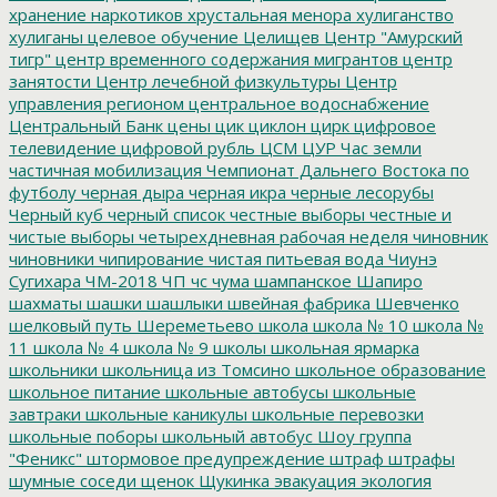
хранение наркотиков
хрустальная менора
хулиганство
хулиганы
целевое обучение
Целищев
Центр "Амурский
тигр"
центр временного содержания мигрантов
центр
занятости
Центр лечебной физкультуры
Центр
управления регионом
центральное водоснабжение
Центральный Банк
цены
цик
циклон
цирк
цифровое
телевидение
цифровой рубль
ЦСМ
ЦУР
Час земли
частичная мобилизация
Чемпионат Дальнего Востока по
футболу
черная дыра
черная икра
черные лесорубы
Черный куб
черный список
честные выборы
честные и
чистые выборы
четырехдневная рабочая неделя
чиновник
чиновники
чипирование
чистая питьевая вода
Чиунэ
Сугихара
ЧМ-2018
ЧП
чс
чума
шампанское
Шапиро
шахматы
шашки
шашлыки
швейная фабрика
Шевченко
шелковый путь
Шереметьево
школа
школа № 10
школа №
11
школа № 4
школа № 9
школы
школьная ярмарка
школьники
школьница из Томсино
школьное образование
школьное питание
школьные автобусы
школьные
завтраки
школьные каникулы
школьные перевозки
школьные поборы
школьный автобус
Шоу группа
"Феникс"
штормовое предупреждение
штраф
штрафы
шумные соседи
щенок
Щукинка
эвакуация
экология