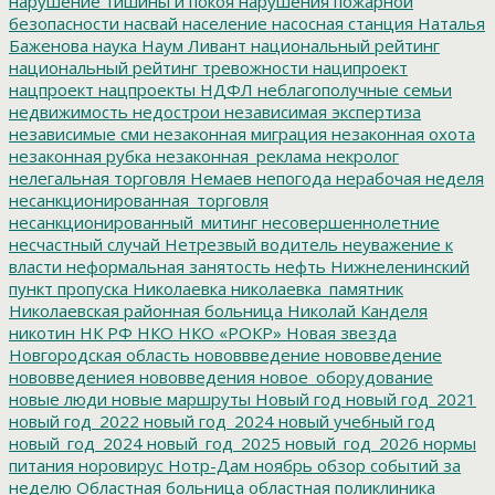
нарушение тишины и покоя
нарушения пожарной
безопасности
насвай
население
насосная станция
Наталья
Баженова
наука
Наум Ливант
национальный рейтинг
национальный рейтинг тревожности
наципроект
нацпроект
нацпроекты
НДФЛ
неблагополучные семьи
недвижимость
недострои
независимая экспертиза
независимые сми
незаконная миграция
незаконная охота
незаконная рубка
незаконная_реклама
некролог
нелегальная торговля
Немаев
непогода
нерабочая неделя
несанкционированная_торговля
несанкционированный_митинг
несовершеннолетние
несчастный случай
Нетрезвый водитель
неуважение к
власти
неформальная занятость
нефть
Нижнеленинский
пункт пропуска
Николаевка
николаевка_памятник
Николаевская районная больница
Николай Канделя
никотин
НК РФ
НКО
НКО «РОКР»
Новая звезда
Новгородская область
нововвведение
нововведение
нововведениея
нововведения
новое_оборудование
новые люди
новые маршруты
Новый год
новый год_2021
новый год_2022
новый год_2024
новый учебный год
новый_год_2024
новый_год_2025
новый_год_2026
нормы
питания
норовирус
Нотр-Дам
ноябрь
обзор событий за
неделю
Областная больница
областная поликлиника