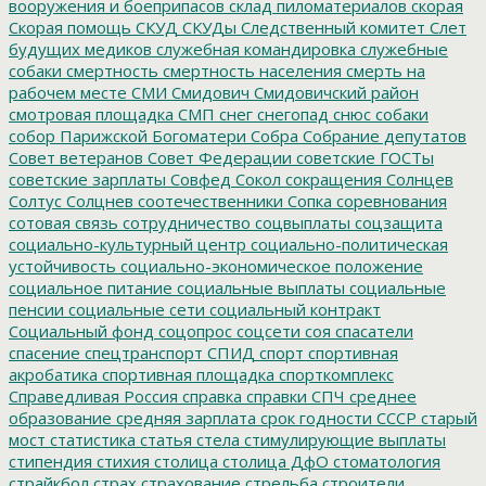
вооружения и боеприпасов
склад пиломатериалов
скорая
Скорая помощь
СКУД
СКУДы
Следственный комитет
Слет
будущих медиков
служебная командировка
служебные
собаки
смертность
смертность населения
смерть на
рабочем месте
СМИ
Смидович
Смидовичский район
смотровая площадка
СМП
снег
снегопад
снюс
собаки
собор Парижской Богоматери
Собра
Собрание депутатов
Совет ветеранов
Совет Федерации
советские ГОСТы
советские зарплаты
Совфед
Сокол
сокращения
Солнцев
Солтус
Солцнев
соотечественники
Сопка
соревнования
сотовая связь
сотрудничество
соцвыплаты
соцзащита
социально-культурный центр
социально-политическая
устойчивость
социально-экономическое положение
социальное питание
социальные выплаты
социальные
пенсии
социальные сети
социальный контракт
Социальный фонд
соцопрос
соцсети
соя
спасатели
спасение
спецтранспорт
СПИД
спорт
спортивная
акробатика
спортивная площадка
спорткомплекс
Справедливая Россия
справка
справки
СПЧ
среднее
образование
средняя зарплата
срок годности
СССР
старый
мост
статистика
статья
стела
стимулирующие выплаты
стипендия
стихия
столица
столица ДфО
стоматология
страйкбол
страх
страхование
стрельба
строители