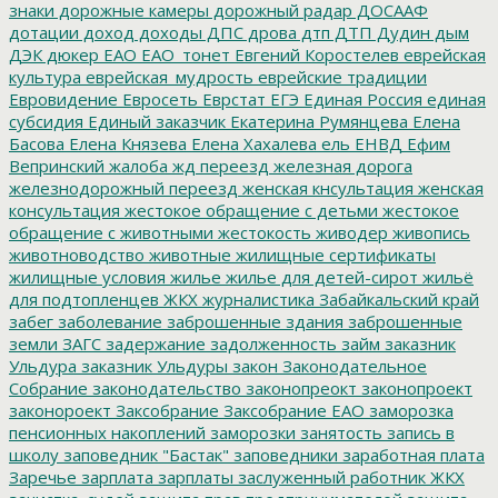
знаки
дорожные камеры
дорожный радар
ДОСААФ
дотации
доход
доходы
ДПС
дрова
дтп
ДТП
Дудин
дым
ДЭК
дюкер
ЕАО
ЕАО_тонет
Евгений Коростелев
еврейская
культура
еврейская_мудрость
еврейские традиции
Евровидение
Евросеть
Еврстат
ЕГЭ
Единая Россия
единая
субсидия
Единый заказчик
Екатерина Румянцева
Елена
Басова
Елена Князева
Елена Хахалева
ель
ЕНВД
Ефим
Вепринский
жалоба
жд переезд
железная дорога
железнодорожный переезд
женская кнсультация
женская
консультация
жестокое обращение с детьми
жестокое
обращение с животными
жестокость
живодер
живопись
животноводство
животные
жилищные сертификаты
жилищные условия
жилье
жилье для детей-сирот
жильё
для подтопленцев
ЖКХ
журналистика
Забайкальский край
забег
заболевание
заброшенные здания
заброшенные
земли
ЗАГС
задержание
задолженность
займ
заказник
Ульдура
заказник Ульдуры
закон
Законодательное
Собрание
законодательство
законопреокт
законопроект
законороект
Заксобрание
Заксобрание ЕАО
заморозка
пенсионных накоплений
заморозки
занятость
запись в
школу
заповедник "Бастак"
заповедники
заработная плата
Заречье
зарплата
зарплаты
заслуженный работник ЖКХ