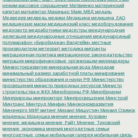
режим
массовое сокращение
Матвиенко
материнский
капитал
маткапитал
Махинько
Маяк
МВД
медаль
Медведев
медведь
медики
Медицина
медицина_ЕАО
медицинские маски
медицинский класс
медоборудование
медосмотр
медработники
медсестры
международная
делегация
международные отношения
международный
полумарафон «Биробиджан-Валдгейм»
местные
производители
метеорит
методика
мигранты
миграционная политика
миграционное законодательство
миграция
микрофинансовые_организации
миллиардеры
Минвостокразвития
минеральная вода
Минздрав
минимальный размер заработной платы
минирование
министерство образования и науки РФ
Министерство
просвещения
министр природных ресурсов
Министр
строительства и ЖКХ
Минобороны РФ
Минобрнауки
Минприроды
минпромторг
Минпросвещения
Минстрой
Минтранс
Минтруд
Минфин
Минэкономразвития
Минэнерго
МИР
митинг
Михаил Мишустин
Михаил Озимок
младенцы
Младушка
мнение
мнение_Кузовин
мнение_медицина
мнение_Райт
Мнение_Тиховский
мнение_экономика
мнения
многодетные семьи
многодетные_семьи
мобильная галерея
мобильная связь