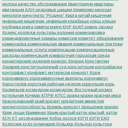
молока
качество обслуживания
Кванториум
квартиры
квитанция
КДН
кедровые шишки
Кемерово
кинозал
кинологи
кинотеатр "Родина"
Кирга
китай
кишечная
инфекция
кишечная_инфекция
кладбище
клещ
клещи
клубника
книга памяти
книги
КНР
КоАП
ковид-сводка
Кодекс
колледж культуры
колония
командировка
командировочные
комары
комиссия
комитет образования
коммуналка
коммунальная авария
коммунальные платежи
коммунальные услуги
компенсации
компенсационные
расходы
компенсация
комфортная городская среда
кондитерские изделия
конкурс
Конрад
Константин
Лазарев
конституционный суд
конституция
контрабанда
контрафакт
конфликт интересов
концерт
Корж
коронавирус
коронавирусные выплаты
коронаврус
Коростелев
короткая рабочая неделя
коррупция
корь
Косвинцев
космодром
космодром_Восточный
космос
котельная
Кочмар
КПРФ
КПСС
кража
кражи
красная икра
Краснодарский край
кредит
кредитная амнистия
кредитоспособность
Кремль
креозот
Крещение
кризис
Крик души
Криминал
Крым
крытый каток
крытый_каток
КСН
КТ-исследование
Кубок лосося
КУГИ
КУГИ ЕАО
Кудесник
кудо
кулинария
Кульдкр
Кульдур
культура