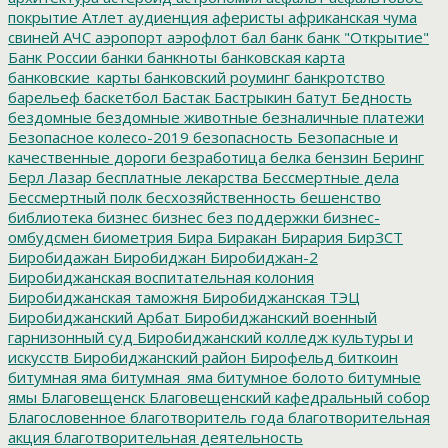
покрытие
Атлет
аудиенция
аферисты
африканская чума
свиней
АЧС
аэропорт
аэрофлот
бал
банк
банк "Открытие"
Банк России
банки
банкноты
банковская карта
банковские_карты
банковский роуминг
банкротство
барельеф
баскетбол
Бастак
Бастрыкин
батут
Бедность
бездомные
бездомные животные
безналичные платежи
Безопасное колесо-2019
безопасность
Безопасные и
качественные дороги
безработица
белка
бензин
Беринг
Берл Лазар
бесплатные лекарства
Бессмертные дела
Бессмертный полк
бесхозяйственность
бешенство
библиотека
бизнес
бизнес без поддержки
бизнес-
омбудсмен
биометрия
Бира
Биракан
Бирария
БирЗСТ
Биробидажан
Биробиджан
Биробиджан-2
Биробиджанская воспитательная колония
Биробиджанская таможня
Биробиджанская ТЭЦ
Биробиджанский Арбат
Биробиджанский военный
гарнизонный суд
Биробиджанский колледж культуры и
искусств
Биробиджанский район
Бирофельд
биткоин
битумная яма
битумная_яма
битумное болото
битумные
ямы
Благовещенск
Благовещенский кафедральный собор
Благословенное
благотворитель года
благотворительная
акция
благотворительная деятельность