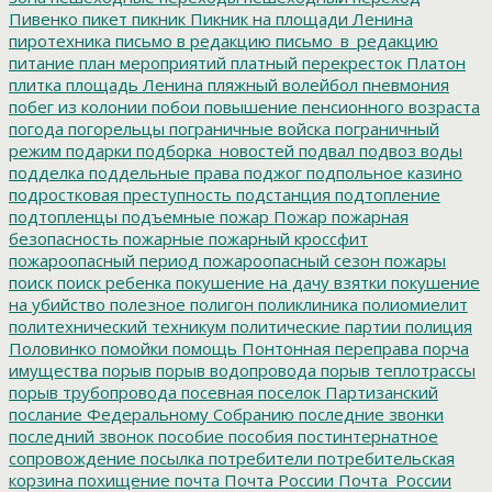
Пивенко
пикет
пикник
Пикник на площади Ленина
пиротехника
письмо в редакцию
письмо_в_редакцию
питание
план мероприятий
платный перекресток
Платон
плитка
площадь Ленина
пляжный волейбол
пневмония
побег из колонии
побои
повышение пенсионного возраста
погода
погорельцы
пограничные войска
пограничный
режим
подарки
подборка_новостей
подвал
подвоз воды
подделка
поддельные права
поджог
подпольное казино
подростковая преступность
подстанция
подтопление
подтопленцы
подъемные
пожар
Пожар
пожарная
безопасность
пожарные
пожарный кроссфит
пожароопасный период
пожароопасный сезон
пожары
поиск
поиск ребенка
покушение на дачу взятки
покушение
на убийство
полезное
полигон
поликлиника
полиомиелит
политехнический техникум
политические партии
полиция
Половинко
помойки
помощь
Понтонная переправа
порча
имущества
порыв
порыв водопровода
порыв теплотрассы
порыв трубопровода
посевная
поселок Партизанский
послание Федеральному Собранию
последние звонки
последний звонок
пособие
пособия
постинтернатное
сопровождение
посылка
потребители
потребительская
корзина
похищение
почта
Почта России
Почта_России