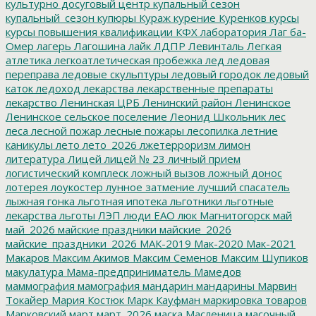
культурно досуговый центр
купальный сезон
купальный_сезон
купюры
Кураж
курение
Куренков
курсы
курсы повышения квалификации
КФХ
лаборатория
Лаг ба-
Омер
лагерь
Лагошина
лайк
ЛДПР
Левинталь
Легкая
атлетика
легкоатлетическая пробежка
лед
ледовая
переправа
ледовые скульптуры
ледовый городок
ледовый
каток
ледоход
лекарства
лекарственные препараты
лекарство
Ленинская ЦРБ
Ленинский район
Ленинское
Ленинское сельское поселение
Леонид Школьник
лес
леса
лесной пожар
лесные пожары
лесопилка
летние
каникулы
лето
лето_2026
лжетерроризм
лимон
литература
Лицей
лицей № 23
личный прием
логистический комплеск
ложный вызов
ложный донос
лотерея
лоукостер
лунное затмение
лучший спасатель
лыжная гонка
льготная ипотека
льготники
льготные
лекарства
льготы
ЛЭП
люди ЕАО
люк
Магнитогорск
май
май_2026
майские праздники
майские_2026
майские_праздники_2026
МАК-2019
Мак-2020
Мак-2021
Макаров
Максим Акимов
Максим Семенов
Максим Шупиков
макулатура
Мама-предприниматель
Мамедов
маммография
мамография
мандарин
мандарины
Марвин
Токайер
Мария Костюк
Марк Кауфман
маркировка товаров
Марковский
март
март_2026
маска
Масленица
масочный