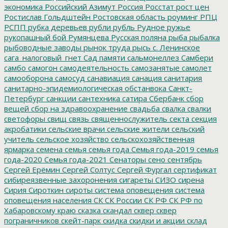
экономика
Российский Азимут
Россия
Росстат
рост цен
Ростислав Гольдштейн
Ростовская область
роуминг
РПЦ
РСПП
рубка деревьев
рубли
рубль
Рудное
ружье
рукопашный бой
Румянцева
Русская поляна
рыба
рыбалка
рыбоводные заводы
рынок труда
рысь
с. Ленинское
сага_налоговый_гнет
Сад памяти
сальмонеллез
Самбери
самбо
самогон
самодеятельность
самозанятые
самолет
самооборона
самосуд
санавиация
санация
санитария
санитарно-эпидемиологическая обстанвока
Санкт-
Петербург
санкции
сантехника
сатира
Сбербанк
сбор
вещей
сбор на здравоохранение
свадьба
свалка
свалки
светофоры
свищ
связь
священнослужитель
секта
секция
акробатики
сельские врачи
сельские жители
сельский
учитель
сельское хозяйство
сельскохозяйственная
ярмарка
семена
семья
семья года
Семья года-2019
семья
года-2020
Семья года-2021
Сенаторы
сено
сентябрь
Сергей Ерёмин
Сергей Солтус
Сергей Фургал
сертификат
сибиреязвенные захоронения
сигареты
СИЗО
сирена
Сирия
Сироткин
сироты
система оповещения
система
оповещения населения
СК
СК России
СК РФ
СК РФ по
Хабаровскому краю
сказка
скандал
сквер
сквер
пограничников
скейт-парк
скидка
скидки и акции
склад