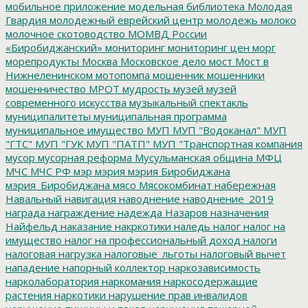
мобильное приложение
модельная библиотека
Молодая
Гвардия
молодежный еврейский центр
молодежь
молоко
молочное скотоводство
МОМВД России
«Биробиджанский»
мониторинг
мониторинг цен
морг
морепродукты
Москва
Московское дело
мост
Мост в
Нижнеленинском
мотопомпа
мошенник
мошенники
мошенничество
МРОТ
мудрость
музей
музей
современного искусства
музыкальный спектакль
муниципалитеты
муниципальная программа
муниципальное имущество
МУП
МУП "Водоканал"
МУП
"ГТС"
МУП "ГУК
МУП "ПАТП"
МУП "Транспортная компания
мусор
мусорная реформа
Мусульманская община
МФЦ
МЧС
МЧС РФ
мэр
мэрия
мэрия Биробиджана
мэрия_Биробиджана
мясо
Мясокомбинат
набережная
Навальный
навигация
наводнение
наводнение_2019
награда
награждение
надежда
Назаров
назначения
Найфельд
наказание
накркотики
наледь
налог
налог на
имущество
налог на профессиональный доход
налоги
налоговая нагрузка
налоговые_льготы
налоговый вычет
нападение
напорный коллектор
наркозависимость
нарколаборатория
наркомания
наркосодержащие
растения
наркотики
нарушение прав инвалидов