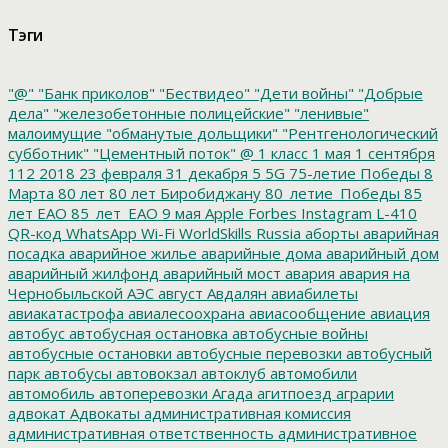
Тэги
"@"
"Банк приколов"
"Бествидео"
"Дети войны"
"Добрые
дела"
"железобетонные полицейские"
"ленивые"
малоимущие
"обманутые дольщики"
"Рентгенологический
субботник"
"Цементный поток"
@
1 класс
1 мая
1 сентября
112
2018
23 февраля
31 декабря
5
5G
75-летие Победы
8
Марта
80 лет
80 лет Биробиджану
80_летие_Победы
85
лет ЕАО
85_лет_ЕАО
9 мая
Apple
Forbes
Instagram
L-410
QR-код
WhatsApp
Wi-Fi
WorldSkills Russia
аборты
аварийная
посадка
аварийное жилье
аварийные дома
аварийный дом
аварийный жилфонд
аварийный мост
авария
авария на
Чернобыльской АЭС
август
Авдалян
авиабилеты
авиакатастрофа
авиалесоохрана
авиасообщение
авиация
автобус
автобусная остановка
автобусные войны
автобусные остановки
автобусные перевозки
автобусный
парк
автобусы
автовокзал
автоклуб
автомобили
автомобиль
автоперевозки
Агада
агитпоезд
аграрии
адвокат
Адвокаты
административная комиссия
административная ответственность
административное