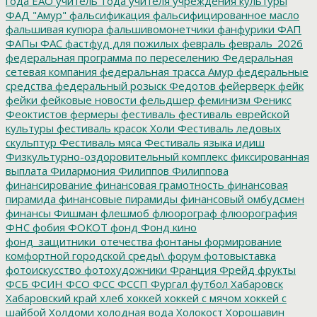
года ЕАО
учитель_года
учителя
учреждения культуры
ФАД "Амур"
фальсификация
фальсифицированное масло
фальшивая купюра
фальшивомонетчики
фанфурики
ФАП
ФАПы
ФАС
фастфуд для пожилых
февраль
февраль_2026
федеральная программа по переселению
Федеральная
сетевая компания
федеральная трасса Амур
федеральные
средства
федеральный розыск
Федотов
фейерверк
фейк
фейки
фейковые новости
фельдшер
феминизм
Феникс
Феоктистов
фермеры
фестиваль
фестиваль еврейской
культуры
фестиваль красок Холи
Фестиваль ледовых
скульптур
Фестиваль мяса
Фестиваль языка идиш
Физкультурно-оздоровительный комплекс
фиксированная
выплата
Филармония
Филиппов
Филиппова
финансирование
финансовая грамотность
финансовая
пирамида
финансовые пирамиды
финансовый омбудсмен
финансы
Фишман
флешмоб
флюорограф
флюорография
ФНС
фобия
ФОКОТ
фонд
Фонд кино
фонд_защитники_отечества
фонтаны
формирование
комфортной городской среды\
форум
фотовыставка
фотоискусство
фотохудожники
Франция
Фрейд
фрукты
ФСБ
ФСИН
ФСО
ФСС
ФССП
Фургал
футбол
Хабаровск
Хабаровский край
хлеб
хоккей
хоккей с мячом
хоккей с
шайбой
Холдоми
холодная вода
Холокост
Хорошавин