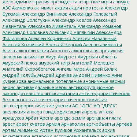
дело
администрация президента
азартные игры
азимут
АЗС
Акименко
активист
акция
акция протеста
Александр
Буксман
Александр Винников
Александр Головатый
Александр Золотухин
Александр Козлов
Александр
Левинталь
Александр Ливенталь
Александр Романов
Александр Соловьев
Александр Чаплыгин
Александра
Филиппова
Алексей Корниенко
Алексей Навальный
Алексей Хозяйский
Алексей Черный
Алеппо
алименты
Алиса
алкоголизация
Алкоголь
алкогольная продукция
аллергия
альманах
Амур
Амурзет
Амурская область
Амурский полоз
амурский тигр
Анатолий Мелешко
Анатолий Скоробогатов
Ангелы мира
Андрей Бялик
Андрей Голубь
Андрей Драчев
Андрей Пивенко
Анна
Кузнецова
аномальное потепление
анонимные звонки
анонс
антивандальные меры
антикоррупционное
законодательство
антисанитария
антитеррористическая
безопасность
антитеррористическая комиссия
антитеррористические учения
АО "ДГК"
АО "ДРСК"
апелляция
аппарат видеофиксации
апрель
аптека
Арашуков
Арбат
Арена
аренда земли
арендная плата
арест
арест счетов
Армия
Арнаполин
арт-объекты
Артеев
Артём Акименко
Артём Куликов
Архангельск
архив
архитектура
астероид
астрономия
асфальт
асфальтовое