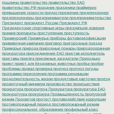
пошлины
правительство
правительство ЕАО
правительство РФ
праздник
праздники
праймериз
превышение скорости
предостережение
предпенсионер
предпенсионеры
предприниматели
предпринимательство
Президент
президент России
Президент РФ
Президентские спортивные игры
презумпция доверия
премия
препараты
преступление
преступность
Приамурский
Приамурье
приборы фотовидеофиксации
прививочная кампания
приговор
пригородные поезда
Приморье
природа
природные пожары
природоохранная
прокуратура
присоединение ЕАО
пристав-исполнитель
приставы
присяга
присяжные заседатели
Приходько
приют
приют для бездомных животных
пробка
пробки
проблемы
провал
проверка
прогноз
прогноз погоды
программа переселения
программа реновации
продолжительность жизни
продуктовые карточки
проезд
прожиточный минимум
производство
происшествие
прократура
прокуратруа
Прокуратура
прокуратура ЕАО
прокуратуура
прокураура
Промышленность
пропускной
режим
Просветов
протест
противодействие коррупции
противопожарный период
противопожарный режим
профессиональное_образование
профильный класс