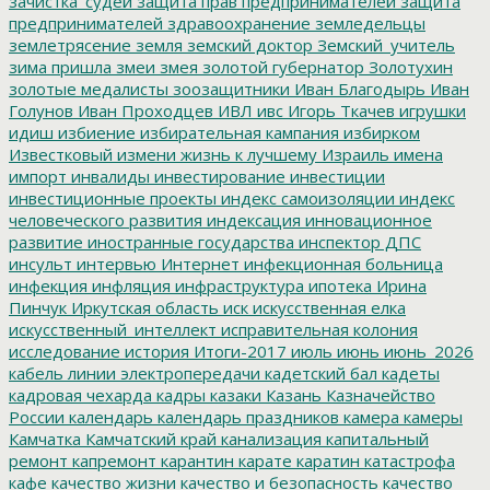
зачистка_судей
защита прав предпринимателей
защита
предпринимателей
здравоохранение
земледельцы
землетрясение
земля
земский доктор
Земский_учитель
зима пришла
змеи
змея
золотой губернатор
Золотухин
золотые медалисты
зоозащитники
Иван Благодырь
Иван
Голунов
Иван Проходцев
ИВЛ
ивс
Игорь Ткачев
игрушки
идиш
избиение
избирательная кампания
избирком
Известковый
измени жизнь к лучшему
Израиль
имена
импорт
инвалиды
инвестирование
инвестиции
инвестиционные проекты
индекс самоизоляции
индекс
человеческого развития
индексация
инновационное
развитие
иностранные государства
инспектор ДПС
инсульт
интервью
Интернет
инфекционная больница
инфекция
инфляция
инфраструктура
ипотека
Ирина
Пинчук
Иркутская область
иск
искусственная елка
искусственный_интеллект
исправительная колония
исследование
история
Итоги-2017
июль
июнь
июнь_2026
кабель линии электропередачи
кадетский бал
кадеты
кадровая чехарда
кадры
казаки
Казань
Казначейство
России
календарь
календарь праздников
камера
камеры
Камчатка
Камчатский край
канализация
капитальный
ремонт
капремонт
карантин
карате
каратин
катастрофа
кафе
качество жизни
качество и безопасность
качество