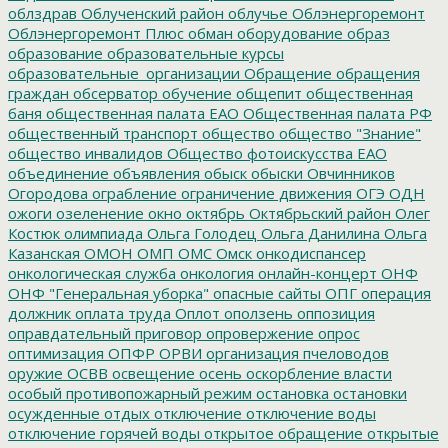
облздрав
Облученский район
облучье
Облэнергоремонт
Облэнергоремонт Плюс
обман
оборудование
образ
образование
образовательные курсы
образовательные_организации
Обращение
обращения
граждан
обсерватор
обучение
общепит
общественная
баня
общественная палата ЕАО
Общественная палата РФ
общественный транспорт
общество
общество "Знание"
общество инвалидов
Общество фотоискусства ЕАО
объединение
объявления
обыск
обыски
Овчинников
Огородова
ограбление
ограничение движения
ОГЭ
ОДН
ожоги
озеленение
окно
октябрь
Октябрьский район
Олег
Костюк
олимпиада
Ольга Голодец
Ольга Данилина
Ольга
Казанская
ОМОН
ОМП
ОМС
Омск
онкодиспансер
онкологическая служба
онкология
онлайн-концерт
ОНФ
ОНФ "Генеральная уборка"
опасные сайты
ОПГ
операция
должник
оплата труда
Оплот
оползень
оппозиция
оправдательный приговор
опровержение
опрос
оптимизация
ОПФР
ОРВИ
организация пчеловодов
оружие
ОСВВ
освещение
осень
оскорбление власти
особый противопожарный режим
остановка
остановки
осужденные
отдых
отключение
отключение воды
отключение горячей воды
открытое обращение
открытые