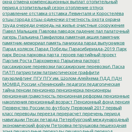
окна
отмена компенсационных выплат
отопительный
период
отопительный сезон
отопление
отпуск
отравление
отставка
отставка Левинталя и Коростелёва
отцы города
отцы-одиночки
отчетность
охота
охрана
труда
очереди
очередь на жилье
очистные сооружения
Павел Малышев
Павлова
паводок
падение
пал
палаточный
лагерь
Палькина
Памфилова
памятная акция
памятник
памятник-мемориал
память
панихида
парад выпускников
Парад колясок
Парад Победы
Парасибириада-2019
Парк
парк Весна
парковка
парта_героев
партийный проект
Партия Роста
Пархоменко
Парыгина
паспорт
пассажирские перевозки
пассажирские перевозки\
Пасха
ПАТП
патриотизм
патриотическое граффити
пауэрлифтинг
ПГУ
ПГУ им. Шолом-Алейхема
ПДД
ПДН
МОМВД России «Ленинский»
педагоги
педагогическая
тайна
пенсии
пенсионер
пенсионерка
пенсионеры
пенсионная грамотность
пенсионная реформа
пенсионные
накопления
пенсионный возраст
Пенсионный фонд
пенсия
Первенство России по футболу
Первомай 2017
первый
класс
переводы
переезд
перерасчет
перечень
период
навигации
Песах
петарда
Петербургский международный
экономический форум
Петровка
петрушкова
пешеходная
зона
пешеходные переходы
пешеходный переход