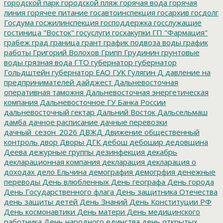
городской парк
городской пляж
горячая вода
горячая
линия
горячее питание
госавтоинспекция
госархив
госдолг
Госдума
госжилинспекция
господдержка
госслужащие
гостиница "Восток"
госуслуги
госхакупки
ГП "Фармация"
грабеж
град
граница
грант
график подвоза воды
график
работы
Григорий Волохов
Грипп
Грудинин
грунтовые
воды
грязная вода
ГТО
губернатор
губернатор
Гольдштейн
губернатор ЕАО
ГУК
Гулягин
Д
давление на
предпринимателей
дайджест
Дальневосточная
оперативная таможня
Дальневосточная энергетическая
компания
Дальневосточное ГУ Банка России
дальневосточный гектар
Дальний Восток
Дальсельмаш
дамба
дачное расписание
дачные перевозки
дачный_сезон_2026
ДВЖД
Движение общественный
контроль
двор
Дворы
ДГК
дебош
дебошир
дедовщина
Деева
дежурные группы
дезинфекция
декабрь
декларационная компания
декларация
декларация о
доходах
дело Ельчина
демография
демогрфия
денежные
переводы
День влюбленных
День географа
День города
День Государственного флага
День защитника Отечества
день защиты детей
День Знаний
День Конституции РФ
День космонавтики
День матери
День медицинского
работника
День народного единства
день открытых