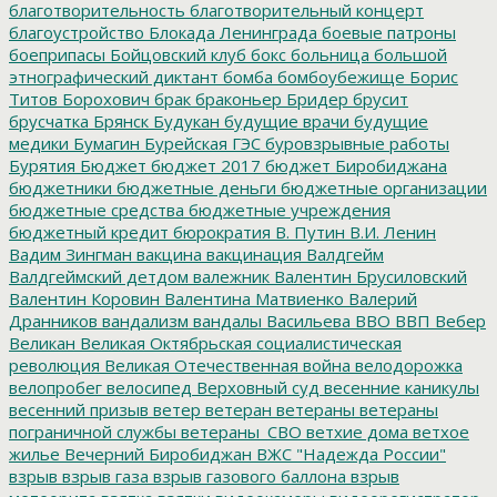
благотворительность
благотворительный концерт
благоустройство
Блокада Ленинграда
боевые патроны
боеприпасы
Бойцовский клуб
бокс
больница
большой
этнографический диктант
бомба
бомбоубежище
Борис
Титов
Борохович
брак
браконьер
Бридер
брусит
брусчатка
Брянск
Будукан
будущие врачи
будущие
медики
Бумагин
Бурейская ГЭС
буровзрывные работы
Бурятия
Бюджет
бюджет 2017
бюджет Биробиджана
бюджетники
бюджетные деньги
бюджетные организации
бюджетные средства
бюджетные учреждения
бюджетный кредит
бюрократия
В. Путин
В.И. Ленин
Вадим Зингман
вакцина
вакцинация
Валдгейм
Валдгеймский детдом
валежник
Валентин Брусиловский
Валентин Коровин
Валентина Матвиенко
Валерий
Дранников
вандализм
вандалы
Васильева
ВВО
ВВП
Вебер
Великан
Великая Октябрьская социалистическая
революция
Великая Отечественная война
велодорожка
велопробег
велосипед
Верховный суд
весенние каникулы
весенний призыв
ветер
ветеран
ветераны
ветераны
пограничной службы
ветераны_СВО
ветхие дома
ветхое
жилье
Вечерний Биробиджан
ВЖС "Надежда России"
взрыв
взрыв газа
взрыв газового баллона
взрыв