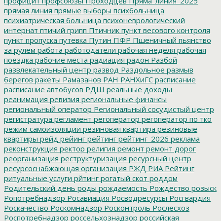
профицит
профсоюзы
Проходцев
Пряма_линия_2025
прямая линия
прямые выборы
психбольница
психиатрическая больница
психоневрологический
интернат
птичий грипп
Птичник
пункт весового контроля
пункт пропуска
путевка
Путин
ПФР
Пшеничный
пьянство
за рулем
работа
работодатели
рабочая неделя
рабочая
поездка
рабочие места
радиация
радон
Разбой
развлекательный центр
развод
Раздольное
размыв
берегов
ракеты
Рамазанов
РАН
РАНХиГС
расписание
расписание автобусов
РДШ
реальные доходы
реанимация
ревизия
региональные финансы
региональный оператор
Региональный сосудистый центр
регистратура
регламент
регоператор
регоператор по тко
режим самоизоляции
резиновая квартира
резиновые
квартиры
рейд
рейинг
рейтинг
рейтинг_2026
реклама
реконструкция
ректор
религия
ремонт
ремонт дорог
реорганизация
реструктуризация
ресурсный центр
ресурсоснабжающая организация
РЖД
РИА Рейтинг
ритуальные услуги
рйтинг
рогатый скот
роддом
Родительский день
роды
рождаемость
Рождество
розыск
Ропотребнадзор
Росавиация
Росводресурсы
Росгвардия
Роскачество
Роскомнадзор
Росконтроль
Рослесхоз
Роспотребнадзор
россельхознадзор
российская