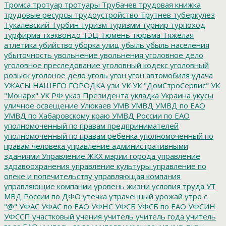
Тромса
тротуар
тротуары
Трубачев
трудовая книжка
трудовые ресурсы
трудоустройство
Трутнев
туберкулез
Тукалевский
Турбин
туризм
туризмм
турнир
турпоход
турфирма
тхэквондо
ТЭЦ
Тюмень
тюрьма
Тяжелая
атлетика
убийство
уборка улиц
убыль
убыль населения
убыточность
увольнение
увольнения
уголовное дело
уголовное преследование
уголовный кодекс
уголовный
розыск
уголоное дело
уголь
угон
угон автомобиля
удача
УЖАСЫ НАШЕГО ГОРОДКА
узи
УК
УК "ДомСтроСервис"
УК
"Монарх"
УК РФ
указ Президента
укладка
Украина
укусы
уличное освещение
Улюкаев
УМВ
УМВД
УМВД по ЕАО
УМВД по Хабаровскому краю
УМВД России по ЕАО
уполномоченный по правам предпринимателей
уполномоченный по правам ребенка
уполномоченный по
правам человека
управление административными
зданиями
Управление ЖКХ мэрии города
управление
здравоохранения
управление культуры
управление по
опеке и попечительству
управляющая компания
управляющие компании
уровень жизни
условия труда
УТ
МВД России по ДФО
утечка
утраченный урожай
утро с
"@"
УФАС
УФАС по ЕАО
УФНС
УФСБ
УФСБ по ЕАО
УФСИН
УФССП
участковый
учения
учитель
учитель года
учитель