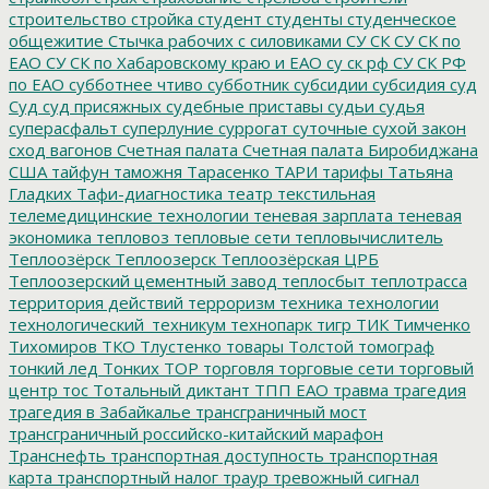
строительство
стройка
студент
студенты
студенческое
общежитие
Стычка рабочих с силовиками
СУ СК
СУ СК по
ЕАО
СУ СК по Хабаровскому краю и ЕАО
су ск рф
СУ СК РФ
по ЕАО
субботнее чтиво
субботник
субсидии
субсидия
суд
Суд
суд присяжных
судебные приставы
судьи
судья
суперасфальт
суперлуние
суррогат
суточные
сухой закон
сход вагонов
Счетная палата
Счетная палата Биробиджана
США
тайфун
таможня
Тарасенко
ТАРИ
тарифы
Татьяна
Гладких
Тафи-диагностика
театр
текстильная
телемедицинские технологии
теневая зарплата
теневая
экономика
тепловоз
тепловые сети
тепловычислитель
Теплоозёрск
Теплоозерск
Теплоозёрская ЦРБ
Теплоозерский цементный завод
теплосбыт
теплотрасса
территория действий
терроризм
техника
технологии
технологический_техникум
технопарк
тигр
ТИК
Тимченко
Тихомиров
ТКО
Тлустенко
товары
Толстой
томограф
тонкий лед
Тонких
ТОР
торговля
торговые сети
торговый
центр
тос
Тотальный диктант
ТПП ЕАО
травма
трагедия
трагедия в Забайкалье
трансграничный мост
трансграничный российско-китайский марафон
Транснефть
транспортная доступность
транспортная
карта
транспортный налог
траур
тревожный сигнал