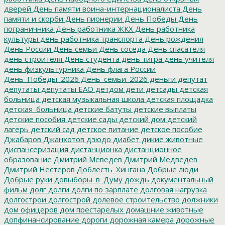
дверей
День памяти воина-интернационалиста
День
памяти и скорби
День пионерии
День Победы
День
пограничника
День работника ЖКХ
День работника
культуры
день работника транспорта
День рождения
День России
День семьи
День соседа
День спасателя
день строителя
День студента
день тигра
день учителя
день физкультурника
День флага России
День_Победы_2026
День_семьи_2026
деньги
депутат
депутаты
депутаты ЕАО
детдом
дети
детсады
детская
больница
детская музыкальная школа
детская площадка
детская_больница
детские батуты
детские выплаты
детские пособия
детские сады
детский дом
детский
лагерь
детский сад
детское питание
детское пособие
Джабаров
Джанхотов
дзюдо
диабет
дикие животные
диспансеризация
дистанционка
дистанционное
образование
Дмитрий Меведев
Дмитрий Медведев
Дмитрий Нестеров
Доблесть_Хингана
Добрые люди
Добрые руки
довыборы_в_Думу
дождь
документальный
фильм
долг
долги
долги по зарплате
долговая нагрузка
долгострои
долгострой
долевое строительство
должники
дом офицеров
дом престарелых
домашние животные
допфинансирование
дороги
дорожная камера
дорожные