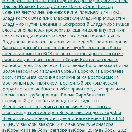
метеорита
взятка
взятки
видеокамеры
видеорегистратор
Виктор Ишавев
Виктор Ишаев
Виктор Орёл
Виктор
Солнцев
викторина
Винников
вице-премьер
ВИЧ
ВККС
Владивосток
Владимир Марковский
Владимир Мишустин
Владимир Путин
Владимир Сахаровский
Владимир Якушев
власть
внеплановая проверка
Внешний долг
внутренняя
политика
вода
водители
водка
водоемы
водоисточник
Водоканал
водолазы
водоналивные дамбы
водонапорная
башня
водоснабжение
военная служба
военные сборы
военный комиссар
ВОЗ
возврат_стеклотары
возгорание
воинский учет
война
война в Сирии
Войтенков
вокзал
волейбол
волк
Волонтеры
Волочаевка
Волочаевская битва
Волочаевский бой
вольная борьба
Ворожбит
Воропаева
воспитательная колония
воспоминания
Востокцемент
Восточный военный округ
Восточный экономический
форум
врач
врачебные ошибки
врачи
вредные привычки
временные трубопроводы
Время Биробиджана
всемирный фестиваль молодежи и студентов
Всероссийская перепись населения
Всероссийская
спартакиада пенсионеров
Всероссийский день ходьбы
Всероссийский конкурс
встреча_с_населением
ВТБъ
ВУЗ
ВЦИОМ
выборы
выборы 2017
выборы губернатора
выборы мэра
выборы ректора
выборы_2019
выборы_2021