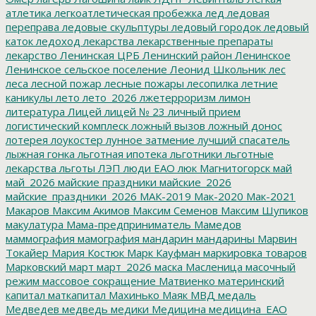
атлетика
легкоатлетическая пробежка
лед
ледовая
переправа
ледовые скульптуры
ледовый городок
ледовый
каток
ледоход
лекарства
лекарственные препараты
лекарство
Ленинская ЦРБ
Ленинский район
Ленинское
Ленинское сельское поселение
Леонид Школьник
лес
леса
лесной пожар
лесные пожары
лесопилка
летние
каникулы
лето
лето_2026
лжетерроризм
лимон
литература
Лицей
лицей № 23
личный прием
логистический комплеск
ложный вызов
ложный донос
лотерея
лоукостер
лунное затмение
лучший спасатель
лыжная гонка
льготная ипотека
льготники
льготные
лекарства
льготы
ЛЭП
люди ЕАО
люк
Магнитогорск
май
май_2026
майские праздники
майские_2026
майские_праздники_2026
МАК-2019
Мак-2020
Мак-2021
Макаров
Максим Акимов
Максим Семенов
Максим Шупиков
макулатура
Мама-предприниматель
Мамедов
маммография
мамография
мандарин
мандарины
Марвин
Токайер
Мария Костюк
Марк Кауфман
маркировка товаров
Марковский
март
март_2026
маска
Масленица
масочный
режим
массовое сокращение
Матвиенко
материнский
капитал
маткапитал
Махинько
Маяк
МВД
медаль
Медведев
медведь
медики
Медицина
медицина_ЕАО