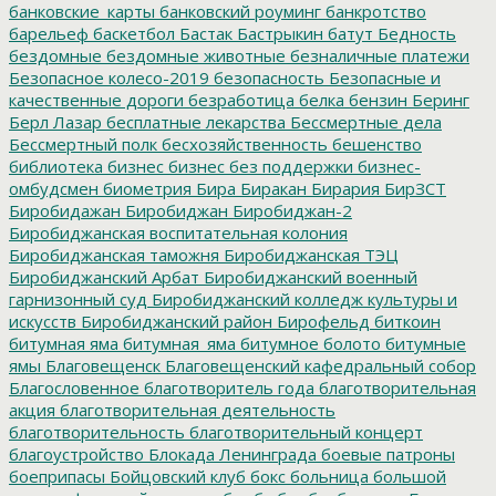
банковские_карты
банковский роуминг
банкротство
барельеф
баскетбол
Бастак
Бастрыкин
батут
Бедность
бездомные
бездомные животные
безналичные платежи
Безопасное колесо-2019
безопасность
Безопасные и
качественные дороги
безработица
белка
бензин
Беринг
Берл Лазар
бесплатные лекарства
Бессмертные дела
Бессмертный полк
бесхозяйственность
бешенство
библиотека
бизнес
бизнес без поддержки
бизнес-
омбудсмен
биометрия
Бира
Биракан
Бирария
БирЗСТ
Биробидажан
Биробиджан
Биробиджан-2
Биробиджанская воспитательная колония
Биробиджанская таможня
Биробиджанская ТЭЦ
Биробиджанский Арбат
Биробиджанский военный
гарнизонный суд
Биробиджанский колледж культуры и
искусств
Биробиджанский район
Бирофельд
биткоин
битумная яма
битумная_яма
битумное болото
битумные
ямы
Благовещенск
Благовещенский кафедральный собор
Благословенное
благотворитель года
благотворительная
акция
благотворительная деятельность
благотворительность
благотворительный концерт
благоустройство
Блокада Ленинграда
боевые патроны
боеприпасы
Бойцовский клуб
бокс
больница
большой