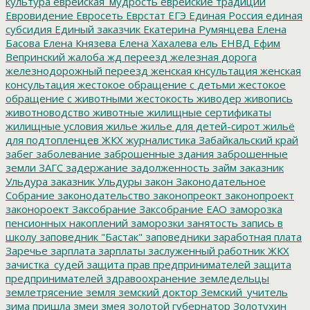
культура
еврейская_мудрость
еврейские традиции
Евровидение
Евросеть
Еврстат
ЕГЭ
Единая Россия
единая
субсидия
Единый заказчик
Екатерина Румянцева
Елена
Басова
Елена Князева
Елена Хахалева
ель
ЕНВД
Ефим
Вепринский
жалоба
жд переезд
железная дорога
железнодорожный переезд
женская кнсультация
женская
консультация
жестокое обращение с детьми
жестокое
обращение с животными
жестокость
живодер
живопись
животноводство
животные
жилищные сертификаты
жилищные условия
жилье
жилье для детей-сирот
жильё
для подтопленцев
ЖКХ
журналистика
Забайкальский край
забег
заболевание
заброшенные здания
заброшенные
земли
ЗАГС
задержание
задолженность
займ
заказник
Ульдура
заказник Ульдуры
закон
Законодательное
Собрание
законодательство
законопреокт
законопроект
законороект
Заксобрание
Заксобрание ЕАО
заморозка
пенсионных накоплений
заморозки
занятость
запись в
школу
заповедник "Бастак"
заповедники
заработная плата
Заречье
зарплата
зарплаты
заслуженный работник ЖКХ
зачистка_судей
защита прав предпринимателей
защита
предпринимателей
здравоохранение
земледельцы
землетрясение
земля
земский доктор
Земский_учитель
зима пришла
змеи
змея
золотой губернатор
Золотухин