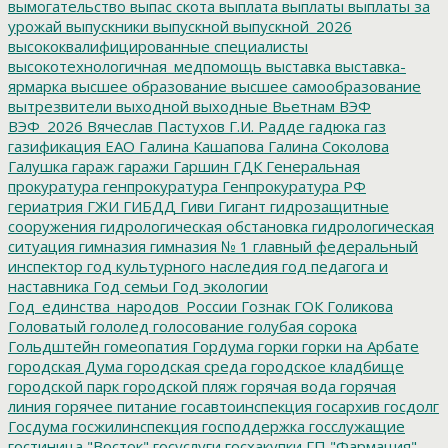
вымогательство
выпас скота
выплата
выплаты
выплаты за
урожай
выпускники
выпускной
выпускной_2026
высококвалифицированные специалисты
высокотехнологичная_медпомощь
выставка
выставка-
ярмарка
высшее образование
высшее самообразование
вытрезвители
выходной
выходные
Вьетнам
ВЭФ
ВЭФ_2026
Вячеслав Пастухов
Г.И. Радде
гадюка
газ
газификация ЕАО
Галина Кашапова
Галина Соколова
Галушка
гараж
гаражи
Гаршин
ГДК
Генеральная
прокуратура
генпрокуратура
Генпрокуратура РФ
гериатрия
ГЖИ
ГИБДД
Гиви
Гигант
гидрозащитные
сооружения
гидрологическая обстановка
гидрологическая
ситуация
гимназия
гимназия № 1
главный федеральный
инспектор
год культурного наследия
год педагога и
наставника
Год семьи
Год экологии
Год_единства_народов_России
Гознак
ГОК
Голикова
Головатый
гололед
голосование
голубая сорока
Гольдштейн
гомеопатия
Гордума
горки
горки на Арбате
городская Дума
городская среда
городское кладбище
городской парк
городской пляж
горячая вода
горячая
линия
горячее питание
госавтоинспекция
госархив
госдолг
Госдума
госжилинспекция
господдержка
госслужащие
гостиница "Восток"
госуслуги
госхакупки
ГП "Фармация"