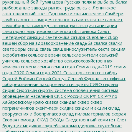
рукопашный бой
Румянцева
Русская поляна
рыба
рыбалка
рыбоводные заводы
рынок труда
рысь
с. Ленинское
сага_налоговый_гнет
Сад памяти
сальмонеллез
Самбери
самбо
самогон
самодеятельность
самозанятые
самолет
самооборона
самосуд
санавиация
санация
санитария
санитарно-эпидемиологическая обстанвока
Санкт-
Петербург
санкции
сантехника
сатира
Сбербанк
сбор
вещей
сбор на здравоохранение
свадьба
свалка
свалки
светофоры
свищ
связь
священнослужитель
секта
секция
акробатики
сельские врачи
сельские жители
сельский
учитель
сельское хозяйство
сельскохозяйственная
ярмарка
семена
семья
семья года
Семья года-2019
семья
года-2020
Семья года-2021
Сенаторы
сено
сентябрь
Сергей Ерёмин
Сергей Солтус
Сергей Фургал
сертификат
сибиреязвенные захоронения
сигареты
СИЗО
сирена
Сирия
Сироткин
сироты
система оповещения
система
оповещения населения
СК
СК России
СК РФ
СК РФ по
Хабаровскому краю
сказка
скандал
сквер
сквер
пограничников
скейт-парк
скидка
скидки и акции
склад
вооружения и боеприпасов
склад пиломатериалов
скорая
Скорая помощь
СКУД
СКУДы
Следственный комитет
Слет
будущих медиков
служебная командировка
служебные
собаки
смертность
смертность населения
смерть на