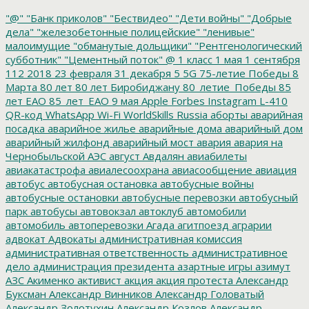
"@"
"Банк приколов"
"Бествидео"
"Дети войны"
"Добрые
дела"
"железобетонные полицейские"
"ленивые"
малоимущие
"обманутые дольщики"
"Рентгенологический
субботник"
"Цементный поток"
@
1 класс
1 мая
1 сентября
112
2018
23 февраля
31 декабря
5
5G
75-летие Победы
8
Марта
80 лет
80 лет Биробиджану
80_летие_Победы
85
лет ЕАО
85_лет_ЕАО
9 мая
Apple
Forbes
Instagram
L-410
QR-код
WhatsApp
Wi-Fi
WorldSkills Russia
аборты
аварийная
посадка
аварийное жилье
аварийные дома
аварийный дом
аварийный жилфонд
аварийный мост
авария
авария на
Чернобыльской АЭС
август
Авдалян
авиабилеты
авиакатастрофа
авиалесоохрана
авиасообщение
авиация
автобус
автобусная остановка
автобусные войны
автобусные остановки
автобусные перевозки
автобусный
парк
автобусы
автовокзал
автоклуб
автомобили
автомобиль
автоперевозки
Агада
агитпоезд
аграрии
адвокат
Адвокаты
административная комиссия
административная ответственность
административное
дело
администрация президента
азартные игры
азимут
АЗС
Акименко
активист
акция
акция протеста
Александр
Буксман
Александр Винников
Александр Головатый
Александр Золотухин
Александр Козлов
Александр