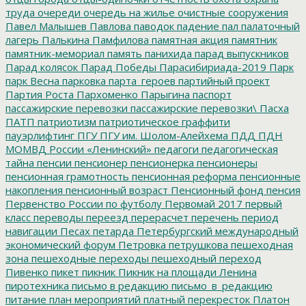
труда
очереди
очередь на жилье
очистные сооружения
Павел Малышев
Павлова
паводок
падение
пал
палаточный
лагерь
Палькина
Памфилова
памятная акция
памятник
памятник-мемориал
память
панихида
парад выпускников
Парад колясок
Парад Победы
Парасибириада-2019
Парк
парк Весна
парковка
парта_героев
партийный проект
Партия Роста
Пархоменко
Парыгина
паспорт
пассажирские перевозки
пассажирские перевозки\
Пасха
ПАТП
патриотизм
патриотическое граффити
пауэрлифтинг
ПГУ
ПГУ им. Шолом-Алейхема
ПДД
ПДН
МОМВД России «Ленинский»
педагоги
педагогическая
тайна
пенсии
пенсионер
пенсионерка
пенсионеры
пенсионная грамотность
пенсионная реформа
пенсионные
накопления
пенсионный возраст
Пенсионный фонд
пенсия
Первенство России по футболу
Первомай 2017
первый
класс
переводы
переезд
перерасчет
перечень
период
навигации
Песах
петарда
Петербургский международный
экономический форум
Петровка
петрушкова
пешеходная
зона
пешеходные переходы
пешеходный переход
Пивенко
пикет
пикник
Пикник на площади Ленина
пиротехника
письмо в редакцию
письмо_в_редакцию
питание
план мероприятий
платный перекресток
Платон