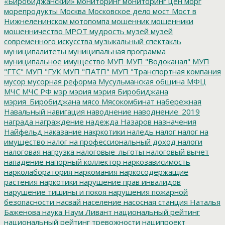
«Биробиджанский»
мониторинг
мониторинг цен
морг
морепродукты
Москва
Московское дело
мост
Мост в
Нижнеленинском
мотопомпа
мошенник
мошенники
мошенничество
МРОТ
мудрость
музей
музей
современного искусства
музыкальный спектакль
муниципалитеты
муниципальная программа
муниципальное имущество
МУП
МУП "Водоканал"
МУП
"ГТС"
МУП "ГУК
МУП "ПАТП"
МУП "Транспортная компания
мусор
мусорная реформа
Мусульманская община
МФЦ
МЧС
МЧС РФ
мэр
мэрия
мэрия Биробиджана
мэрия_Биробиджана
мясо
Мясокомбинат
набережная
Навальный
навигация
наводнение
наводнение_2019
награда
награждение
надежда
Назаров
назначения
Найфельд
наказание
накркотики
наледь
налог
налог на
имущество
налог на профессиональный доход
налоги
налоговая нагрузка
налоговые_льготы
налоговый вычет
нападение
напорный коллектор
наркозависимость
нарколаборатория
наркомания
наркосодержащие
растения
наркотики
нарушение прав инвалидов
нарушение тишины и покоя
нарушения пожарной
безопасности
насвай
население
насосная станция
Наталья
Баженова
наука
Наум Ливант
национальный рейтинг
национальный рейтинг тревожности
наципроект