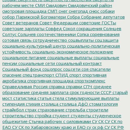
рабочем месте
СМИ
Смидович
Смидовичский район
смотровая площадка
СМП
снег
снегопад
снюс
собаки
собор Парижской Богоматери
Собра
Собрание депутатов
Совет ветеранов
Совет Федерации
советские ГОСТы
советские зарплаты
Совфед
Сокол
сокращения
Солнцев
Солтус
Солцнев
соотечественники
Сопка
соревнования
сотовая связь
сотрудничество
соцвыплаты
соцзащита
социально-культурный центр
социально-политическая
устойчивость
социально-экономическое положение
социальное питание
социальные выплаты
социальные
пенсии
социальные сети
социальный контракт
Социальный фонд
соцопрос
соцсети
соя
спасатели
спасение
спецтранспорт
СПИД
спорт
спортивная
акробатика
спортивная площадка
спорткомплекс
Справедливая Россия
справка
справки
СПЧ
среднее
образование
средняя зарплата
срок годности
СССР
старый
мост
статистика
статья
стела
стимулирующие выплаты
стипендия
стихия
столица
столица ДфО
стоматология
страйкбол
страх
страхование
стрельба
строители
строительство
стройка
студент
студенты
студенческое
общежитие
Стычка рабочих с силовиками
СУ СК
СУ СК по
ЕАО
СУ СК по Хабаровскому краю и ЕАО
су ск рф
СУ СК РФ