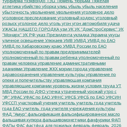
турфирма
тхэквондо
ТЭЦ
Тюмень
тюрьма
Тяжелая
атлетика
убийство
уборка улиц
убыль
убыль населения
убыточность
увольнение
увольнения
уголовное дело
уголовное преследование
уголовный кодекс
уголовный
розыск
уголоное дело
уголь
угон
угон автомобиля
удача
УЖАСЫ НАШЕГО ГОРОДКА
узи
УК
УК "ДомСтроСервис"
УК
"Монарх"
УК РФ
указ Президента
укладка
Украина
укусы
уличное освещение
Улюкаев
УМВ
УМВД
УМВД по ЕАО
УМВД по Хабаровскому краю
УМВД России по ЕАО
уполномоченный по правам предпринимателей
уполномоченный по правам ребенка
уполномоченный по
правам человека
управление административными
зданиями
Управление ЖКХ мэрии города
управление
здравоохранения
управление культуры
управление по
опеке и попечительству
управляющая компания
управляющие компании
уровень жизни
условия труда
УТ
МВД России по ДФО
утечка
утраченный урожай
утро с
"@"
УФАС
УФАС по ЕАО
УФНС
УФСБ
УФСБ по ЕАО
УФСИН
УФССП
участковый
учения
учитель
учитель года
учитель
года ЕАО
учитель_года
учителя
учреждения культуры
ФАД "Амур"
фальсификация
фальсифицированное масло
фальшивая купюра
фальшивомонетчики
фанфурики
ФАП
ФАПы
ФАС
фастфуд для пожилых
февраль
февраль_2026