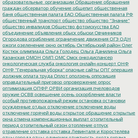
образовательные_организации
Обращение
обращения
граждан
обсерватор
обучение
общепит
общественная
баня
общественная палата ЕАО
Общественная палата РФ
общественный транспорт
общество
общество "Знание"
общество инвалидов
Общество фотоискусства ЕАО
объединение
объявления
обыск
обыски
Овчинников
Огородова
ограбление
ограничение движения
ОГЭ
ОДН
ожоги
озеленение
окно
октябрь
Октябрьский район
Олег
Костюк
олимпиада
Ольга Голодец
Ольга Данилина
Ольга
Казанская
ОМОН
ОМП
ОМС
Омск
онкодиспансер
онкологическая служба
онкология
онлайн-концерт
ОНФ
ОНФ "Генеральная уборка"
опасные сайты
ОПГ
операция
должник
оплата труда
Оплот
оползень
оппозиция
оправдательный приговор
опровержение
опрос
оптимизация
ОПФР
ОРВИ
организация пчеловодов
оружие
ОСВВ
освещение
осень
оскорбление власти
особый противопожарный режим
остановка
остановки
осужденные
отдых
отключение
отключение воды
отключение горячей воды
открытое обращение
открытые
окна
отмена компенсационных выплат
отопительный
период
отопительный сезон
отопление
отпуск
отравление
отставка
отставка Левинталя и Коростелёва
отцы города
отцы-одиночки
отчетность
охота
охрана