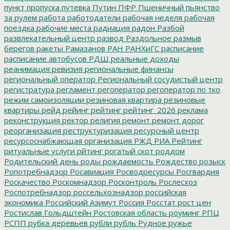
пункт пропуска
путевка
Путин
ПФР
Пшеничный
пьянство
за рулем
работа
работодатели
рабочая неделя
рабочая
поездка
рабочие места
радиация
радон
Разбой
развлекательный центр
развод
Раздольное
размыв
берегов
ракеты
Рамазанов
РАН
РАНХиГС
расписание
расписание автобусов
РДШ
реальные доходы
реанимация
ревизия
региональные финансы
региональный оператор
Региональный сосудистый центр
регистратура
регламент
регоператор
регоператор по тко
режим самоизоляции
резиновая квартира
резиновые
квартиры
рейд
рейинг
рейтинг
рейтинг_2026
реклама
реконструкция
ректор
религия
ремонт
ремонт дорог
реорганизация
реструктуризация
ресурсный центр
ресурсоснабжающая организация
РЖД
РИА Рейтинг
ритуальные услуги
рйтинг
рогатый скот
роддом
Родительский день
роды
рождаемость
Рождество
розыск
Ропотребнадзор
Росавиация
Росводресурсы
Росгвардия
Роскачество
Роскомнадзор
Росконтроль
Рослесхоз
Роспотребнадзор
россельхознадзор
российская
экономика
Российский Азимут
Россия
Росстат
рост цен
Ростислав Гольдштейн
Ростовская область
роуминг
РПЦ
РСПП
рубка деревьев
рубли
рубль
Рудное
ружье