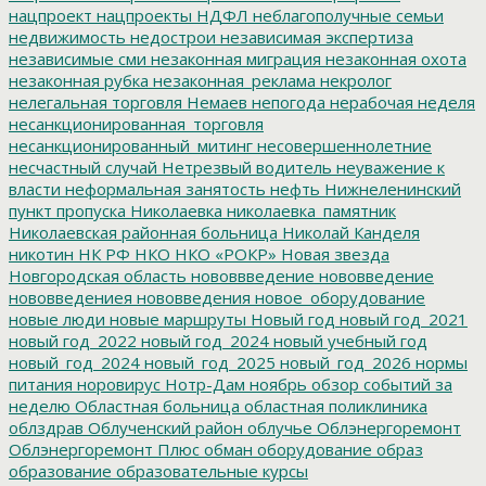
нацпроект
нацпроекты
НДФЛ
неблагополучные семьи
недвижимость
недострои
независимая экспертиза
независимые сми
незаконная миграция
незаконная охота
незаконная рубка
незаконная_реклама
некролог
нелегальная торговля
Немаев
непогода
нерабочая неделя
несанкционированная_торговля
несанкционированный_митинг
несовершеннолетние
несчастный случай
Нетрезвый водитель
неуважение к
власти
неформальная занятость
нефть
Нижнеленинский
пункт пропуска
Николаевка
николаевка_памятник
Николаевская районная больница
Николай Канделя
никотин
НК РФ
НКО
НКО «РОКР»
Новая звезда
Новгородская область
нововвведение
нововведение
нововведениея
нововведения
новое_оборудование
новые люди
новые маршруты
Новый год
новый год_2021
новый год_2022
новый год_2024
новый учебный год
новый_год_2024
новый_год_2025
новый_год_2026
нормы
питания
норовирус
Нотр-Дам
ноябрь
обзор событий за
неделю
Областная больница
областная поликлиника
облздрав
Облученский район
облучье
Облэнергоремонт
Облэнергоремонт Плюс
обман
оборудование
образ
образование
образовательные курсы