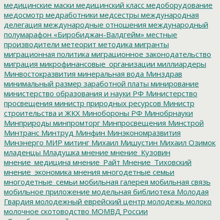
медицинские маски
медицинский класс
медоборудование
медосмотр
медработники
медсестры
международная
делегация
международные отношения
международный
полумарафон «Биробиджан-Валдгейм»
местные
производители
метеорит
методика
мигранты
миграционная политика
миграционное законодательство
миграция
микрофинансовые_организации
миллиардеры
Минвостокразвития
минеральная вода
Минздрав
минимальный размер заработной платы
минирование
министерство образования и науки РФ
Министерство
просвещения
министр природных ресурсов
Министр
строительства и ЖКХ
Минобороны РФ
Минобрнауки
Минприроды
минпромторг
Минпросвещения
Минстрой
Минтранс
Минтруд
Минфин
Минэкономразвития
Минэнерго
МИР
митинг
Михаил Мишустин
Михаил Озимок
младенцы
Младушка
мнение
мнение_Кузовин
мнение_медицина
мнение_Райт
Мнение_Тиховский
мнение_экономика
мнения
многодетные семьи
многодетные_семьи
мобильная галерея
мобильная связь
мобильное приложение
модельная библиотека
Молодая
Гвардия
молодежный еврейский центр
молодежь
молоко
молочное скотоводство
МОМВД России