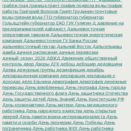
грабеж
град
граница
грант
график подвоза воды
график
работы
Григорий Волохов
Грипп
Грудинин
грунтовые
воды
грязная вода
ГТО
губернатор
губернатор
Гольдштейн
губернатор ЕАО
ГУК
Гулягин
Д
давление на
предпринимателей
дайджест
Дальневосточная
оперативная таможня
Дальневосточная энергетическая
компания
Дальневосточное ГУ Банка России
дальневосточный гектар
Дальний Восток
Дальсельмаш
дамба
дачное расписание
дачные перевозки
дачный_сезон_2026
ДВЖД
Движение общественный
контроль
двор
Дворы
ДГК
дебош
дебошир
дедовщина
Деева
дежурные группы
дезинфекция
декабрь
декларационная компания
декларация
декларация о
доходах
дело Ельчина
демография
демогрфия
денежные
переводы
День влюбленных
День географа
День города
День Государственного флага
День защитника Отечества
день защиты детей
День Знаний
День Конституции РФ
День космонавтики
День матери
День медицинского
работника
День народного единства
день открытых
дверей
День памяти воина-интернационалиста
День
памяти и скорби
День пионерии
День Победы
День
пограничника
День работника ЖКХ
День работника