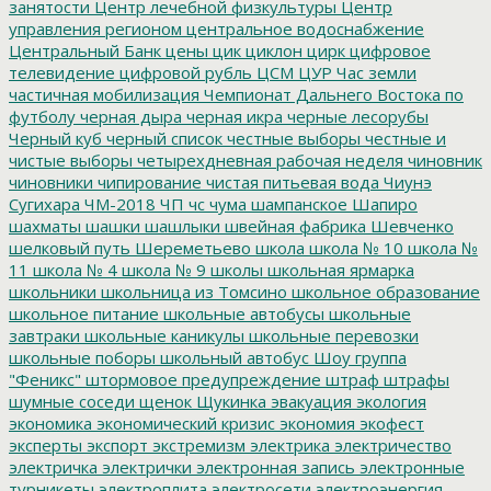
занятости
Центр лечебной физкультуры
Центр
управления регионом
центральное водоснабжение
Центральный Банк
цены
цик
циклон
цирк
цифровое
телевидение
цифровой рубль
ЦСМ
ЦУР
Час земли
частичная мобилизация
Чемпионат Дальнего Востока по
футболу
черная дыра
черная икра
черные лесорубы
Черный куб
черный список
честные выборы
честные и
чистые выборы
четырехдневная рабочая неделя
чиновник
чиновники
чипирование
чистая питьевая вода
Чиунэ
Сугихара
ЧМ-2018
ЧП
чс
чума
шампанское
Шапиро
шахматы
шашки
шашлыки
швейная фабрика
Шевченко
шелковый путь
Шереметьево
школа
школа № 10
школа №
11
школа № 4
школа № 9
школы
школьная ярмарка
школьники
школьница из Томсино
школьное образование
школьное питание
школьные автобусы
школьные
завтраки
школьные каникулы
школьные перевозки
школьные поборы
школьный автобус
Шоу группа
"Феникс"
штормовое предупреждение
штраф
штрафы
шумные соседи
щенок
Щукинка
эвакуация
экология
экономика
экономический кризис
экономия
экофест
эксперты
экспорт
экстремизм
электрика
электричество
электричка
электрички
электронная запись
электронные
турникеты
электроплита
электросети
электроэнергия