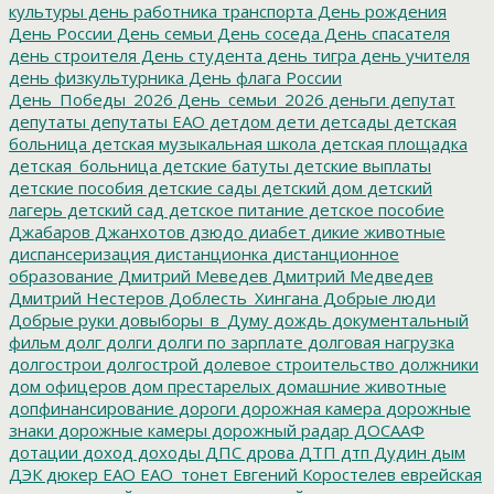
культуры
день работника транспорта
День рождения
День России
День семьи
День соседа
День спасателя
день строителя
День студента
день тигра
день учителя
день физкультурника
День флага России
День_Победы_2026
День_семьи_2026
деньги
депутат
депутаты
депутаты ЕАО
детдом
дети
детсады
детская
больница
детская музыкальная школа
детская площадка
детская_больница
детские батуты
детские выплаты
детские пособия
детские сады
детский дом
детский
лагерь
детский сад
детское питание
детское пособие
Джабаров
Джанхотов
дзюдо
диабет
дикие животные
диспансеризация
дистанционка
дистанционное
образование
Дмитрий Меведев
Дмитрий Медведев
Дмитрий Нестеров
Доблесть_Хингана
Добрые люди
Добрые руки
довыборы_в_Думу
дождь
документальный
фильм
долг
долги
долги по зарплате
долговая нагрузка
долгострои
долгострой
долевое строительство
должники
дом офицеров
дом престарелых
домашние животные
допфинансирование
дороги
дорожная камера
дорожные
знаки
дорожные камеры
дорожный радар
ДОСААФ
дотации
доход
доходы
ДПС
дрова
ДТП
дтп
Дудин
дым
ДЭК
дюкер
ЕАО
ЕАО_тонет
Евгений Коростелев
еврейская