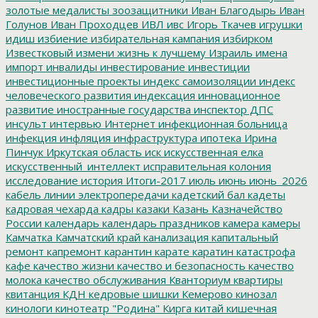
золотые медалисты
зоозащитники
Иван Благодырь
Иван
Голунов
Иван Проходцев
ИВЛ
ивс
Игорь Ткачев
игрушки
идиш
избиение
избирательная кампания
избирком
Известковый
измени жизнь к лучшему
Израиль
имена
импорт
инвалиды
инвестирование
инвестиции
инвестиционные проекты
индекс самоизоляции
индекс
человеческого развития
индексация
инновационное
развитие
иностранные государства
инспектор ДПС
инсульт
интервью
Интернет
инфекционная больница
инфекция
инфляция
инфраструктура
ипотека
Ирина
Пинчук
Иркутская область
иск
искусственная елка
искусственный_интеллект
исправительная колония
исследование
история
Итоги-2017
июль
июнь
июнь_2026
кабель линии электропередачи
кадетский бал
кадеты
кадровая чехарда
кадры
казаки
Казань
Казначейство
России
календарь
календарь праздников
камера
камеры
Камчатка
Камчатский край
канализация
капитальный
ремонт
капремонт
карантин
карате
каратин
катастрофа
кафе
качество жизни
качество и безопасность
качество
молока
качество обслуживания
Кванториум
квартиры
квитанция
КДН
кедровые шишки
Кемерово
кинозал
кинологи
кинотеатр "Родина"
Кирга
китай
кишечная