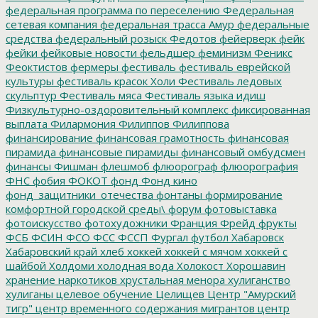
федеральная программа по переселению
Федеральная
сетевая компания
федеральная трасса Амур
федеральные
средства
федеральный розыск
Федотов
фейерверк
фейк
фейки
фейковые новости
фельдшер
феминизм
Феникс
Феоктистов
фермеры
фестиваль
фестиваль еврейской
культуры
фестиваль красок Холи
Фестиваль ледовых
скульптур
Фестиваль мяса
Фестиваль языка идиш
Физкультурно-оздоровительный комплекс
фиксированная
выплата
Филармония
Филиппов
Филиппова
финансирование
финансовая грамотность
финансовая
пирамида
финансовые пирамиды
финансовый омбудсмен
финансы
Фишман
флешмоб
флюорограф
флюорография
ФНС
фобия
ФОКОТ
фонд
Фонд кино
фонд_защитники_отечества
фонтаны
формирование
комфортной городской среды\
форум
фотовыставка
фотоискусство
фотохудожники
Франция
Фрейд
фрукты
ФСБ
ФСИН
ФСО
ФСС
ФССП
Фургал
футбол
Хабаровск
Хабаровский край
хлеб
хоккей
хоккей с мячом
хоккей с
шайбой
Холдоми
холодная вода
Холокост
Хорошавин
хранение наркотиков
хрустальная менора
хулиганство
хулиганы
целевое обучение
Целищев
Центр "Амурский
тигр"
центр временного содержания мигрантов
центр