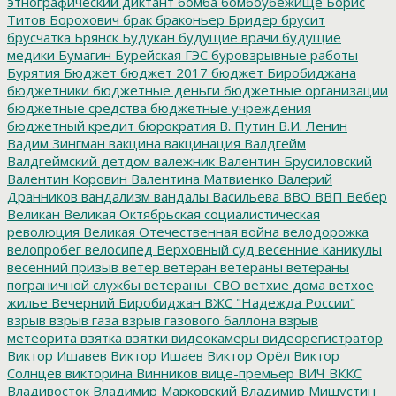
этнографический диктант
бомба
бомбоубежище
Борис
Титов
Борохович
брак
браконьер
Бридер
брусит
брусчатка
Брянск
Будукан
будущие врачи
будущие
медики
Бумагин
Бурейская ГЭС
буровзрывные работы
Бурятия
Бюджет
бюджет 2017
бюджет Биробиджана
бюджетники
бюджетные деньги
бюджетные организации
бюджетные средства
бюджетные учреждения
бюджетный кредит
бюрократия
В. Путин
В.И. Ленин
Вадим Зингман
вакцина
вакцинация
Валдгейм
Валдгеймский детдом
валежник
Валентин Брусиловский
Валентин Коровин
Валентина Матвиенко
Валерий
Дранников
вандализм
вандалы
Васильева
ВВО
ВВП
Вебер
Великан
Великая Октябрьская социалистическая
революция
Великая Отечественная война
велодорожка
велопробег
велосипед
Верховный суд
весенние каникулы
весенний призыв
ветер
ветеран
ветераны
ветераны
пограничной службы
ветераны_СВО
ветхие дома
ветхое
жилье
Вечерний Биробиджан
ВЖС "Надежда России"
взрыв
взрыв газа
взрыв газового баллона
взрыв
метеорита
взятка
взятки
видеокамеры
видеорегистратор
Виктор Ишавев
Виктор Ишаев
Виктор Орёл
Виктор
Солнцев
викторина
Винников
вице-премьер
ВИЧ
ВККС
Владивосток
Владимир Марковский
Владимир Мишустин