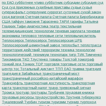
по ЕАО
субботнее чтиво
субботник
субсидии
субсидия
суд
Суд
суд присяжных
судебные приставы
судьи
судья
суперасфальт
суперлуние
суррогат
суточные
сухой закон
сход вагонов
Счетная палата
Счетная палата Биробиджана
США
тайфун
таможня
Тарасенко
ТАРИ
тарифы
Татьяна
Гладких
Тафи-диагностика
театр
текстильная
телемедицинские технологии
теневая зарплата
теневая
экономика
тепловоз
тепловые сети
тепловычислитель
Теплоозерск
Теплоозёрск
Теплоозёрская ЦРБ
Теплоозерский цементный завод
теплосбыт
теплотрасса
территория действий
терроризм
техника
технологии
технологический_техникум
технопарк
тигр
ТИК
Тимченко
Тихомиров
ТКО
Тлустенко
товары
Толстой
томограф
тонкий лед
Тонких
ТОР
торговля
торговые сети
торговый
центр
тос
Тотальный диктант
ТПП ЕАО
травма
трагедия
трагедия в Забайкалье
трансграничный мост
трансграничный российско-китайский марафон
Транснефть
транспортная доступность
транспортная
карта
транспортный налог
траур
тревожный сигнал
Тромса
тротуар
тротуары
Трубачев
трудовая книжка
трудовые ресурсы
трудоустройство
Трутнев
туберкулез
Тукалевский
Турбин
туризм
туризмм
турнир
турпоход