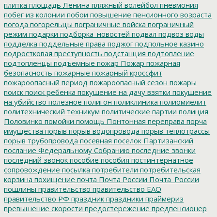
плитка
площадь Ленина
пляжный волейбол
пневмония
побег из колонии
побои
повышение пенсионного возраста
погода
погорельцы
пограничные войска
пограничный
режим
подарки
подборка_новостей
подвал
подвоз воды
подделка
поддельные права
поджог
подпольное казино
подростковая преступность
подстанция
подтопление
подтопленцы
подъемные
пожар
Пожар
пожарная
безопасность
пожарные
пожарный кроссфит
пожароопасный период
пожароопасный сезон
пожары
поиск
поиск ребенка
покушение на дачу взятки
покушение
на убийство
полезное
полигон
поликлиника
полиомиелит
политехнический техникум
политические партии
полиция
Половинко
помойки
помощь
Понтонная переправа
порча
имущества
порыв
порыв водопровода
порыв теплотрассы
порыв трубопровода
посевная
поселок Партизанский
послание Федеральному Собранию
последние звонки
последний звонок
пособие
пособия
постинтернатное
сопровождение
посылка
потребители
потребительская
корзина
похищение
почта
Почта России
Почта_России
пошлины
правительство
правительство ЕАО
правительство РФ
праздник
праздники
праймериз
превышение скорости
предостережение
предпенсионер