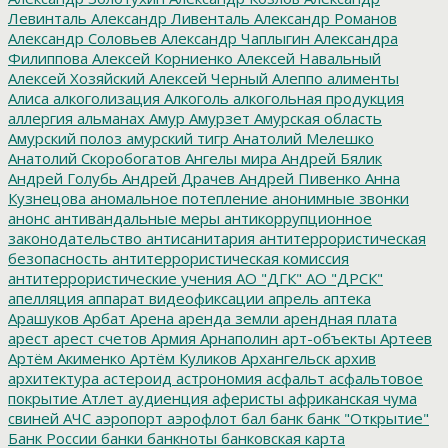
Левинталь
Александр Ливенталь
Александр Романов
Александр Соловьев
Александр Чаплыгин
Александра
Филиппова
Алексей Корниенко
Алексей Навальный
Алексей Хозяйский
Алексей Черный
Алеппо
алименты
Алиса
алкоголизация
Алкоголь
алкогольная продукция
аллергия
альманах
Амур
Амурзет
Амурская область
Амурский полоз
амурский тигр
Анатолий Мелешко
Анатолий Скоробогатов
Ангелы мира
Андрей Бялик
Андрей Голубь
Андрей Драчев
Андрей Пивенко
Анна
Кузнецова
аномальное потепление
анонимные звонки
анонс
антивандальные меры
антикоррупционное
законодательство
антисанитария
антитеррористическая
безопасность
антитеррористическая комиссия
антитеррористические учения
АО "ДГК"
АО "ДРСК"
апелляция
аппарат видеофиксации
апрель
аптека
Арашуков
Арбат
Арена
аренда земли
арендная плата
арест
арест счетов
Армия
Арнаполин
арт-объекты
Артеев
Артём Акименко
Артём Куликов
Архангельск
архив
архитектура
астероид
астрономия
асфальт
асфальтовое
покрытие
Атлет
аудиенция
аферисты
африканская чума
свиней
АЧС
аэропорт
аэрофлот
бал
банк
банк "Открытие"
Банк России
банки
банкноты
банковская карта