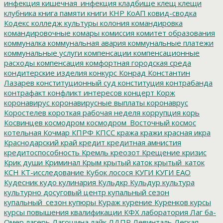
инфекция
кишечная_инфекция
кладбище
клещ
клещи
клубника
книга памяти
книги
КНР
КоАП
ковид-сводка
Кодекс
колледж культуры
колония
командировка
командировочные
комары
комиссия
комитет образования
коммуналка
коммунальная авария
коммунальные платежи
коммунальные услуги
компенсации
компенсационные
расходы
компенсация
комфортная городская среда
кондитерские изделия
конкурс
Конрад
Константин
Лазарев
конституционный суд
конституция
контрабанда
контрафакт
конфликт интересов
концерт
Корж
коронавирус
коронавирусные выплаты
коронаврус
Коростелев
короткая рабочая неделя
коррупция
корь
Косвинцев
космодром
космодром_Восточный
космос
котельная
Кочмар
КПРФ
КПСС
кража
кражи
красная икра
Краснодарский край
кредит
кредитная амнистия
кредитоспособность
Кремль
креозот
Крещение
кризис
Крик души
Криминал
Крым
крытый каток
крытый_каток
КСН
КТ-исследование
Кубок лосося
КУГИ
КУГИ ЕАО
Кудесник
кудо
кулинария
Кульдкр
Кульдур
культура
культурно досуговый центр
купальный сезон
купальный_сезон
купюры
Кураж
курение
Куренков
курсы
курсы повышения квалификации
КФХ
лаборатория
Лаг ба-
Омер
лагерь
Лагошина
лайк
ЛДПР
Левинталь
Легкая