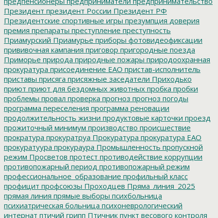
предпенсионеры
предприниматели
предпринимательство
Президент
президент России
Президент РФ
Президентские спортивные игры
презумпция доверия
премия
препараты
преступление
преступность
Приамурский
Приамурье
приборы фотовидеофиксации
прививочная кампания
приговор
пригородные поезда
Приморье
природа
природные пожары
природоохранная
прокуратура
присоединение ЕАО
пристав-исполнитель
приставы
присяга
присяжные заседатели
Приходько
приют
приют для бездомных животных
пробка
пробки
проблемы
провал
проверка
прогноз
прогноз погоды
программа переселения
программа реновации
продолжительность жизни
продуктовые карточки
проезд
прожиточный минимум
производство
происшествие
прократура
прокуратруа
Прокуратура
прокуратура ЕАО
прокуратуура
прокураура
Промышленность
пропускной
режим
Просветов
протест
противодействие коррупции
противопожарный период
противопожарный режим
профессиональное_образование
профильный класс
профицит
профсоюзы
Проходцев
Пряма_линия_2025
прямая линия
прямые выборы
психбольница
психиатрическая больница
психоневрологический
интернат
птичий грипп
Птичник
пункт весового контроля