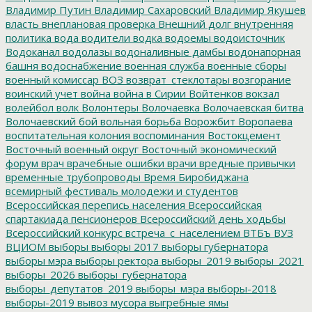
Владимир Путин
Владимир Сахаровский
Владимир Якушев
власть
внеплановая проверка
Внешний долг
внутренняя
политика
вода
водители
водка
водоемы
водоисточник
Водоканал
водолазы
водоналивные дамбы
водонапорная
башня
водоснабжение
военная служба
военные сборы
военный комиссар
ВОЗ
возврат_стеклотары
возгорание
воинский учет
война
война в Сирии
Войтенков
вокзал
волейбол
волк
Волонтеры
Волочаевка
Волочаевская битва
Волочаевский бой
вольная борьба
Ворожбит
Воропаева
воспитательная колония
воспоминания
Востокцемент
Восточный военный округ
Восточный экономический
форум
врач
врачебные ошибки
врачи
вредные привычки
временные трубопроводы
Время Биробиджана
всемирный фестиваль молодежи и студентов
Всероссийская перепись населения
Всероссийская
спартакиада пенсионеров
Всероссийский день ходьбы
Всероссийский конкурс
встреча_с_населением
ВТБъ
ВУЗ
ВЦИОМ
выборы
выборы 2017
выборы губернатора
выборы мэра
выборы ректора
выборы_2019
выборы_2021
выборы_2026
выборы_губернатора
выборы_депутатов_2019
выборы_мэра
выборы-2018
выборы-2019
вывоз мусора
выгребные ямы