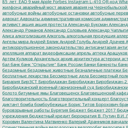
85_лет_ЕАО
9 мая
Apple
Forbes
Instagram
L-410
QR-код
Wha
жилфонд
аварийный мост
авария
авария на Чернобыльской
автобусные войны
автобусные остановки
автобусные перев
адвокат
Адвокаты
административная комиссия
администрат
активист
акция
акция протеста
Александр Буксман
Александ
Александр Романов
Александр Соловьев
Александр Чаплыг
Алиса
алкоголизация
Алкоголь
алкогольная продукция
аллер
Ангелы мира
Андрей Бялик
Андрей Голубь
Андрей Драчев
А
антикоррупционное законодательство
антисанитария
анти
апелляция
аппарат видеофиксации
апрель
аптека
Арашуков
Артём Куликов
Архангельск
архив
архитектура
астероид
ас
бал
банк
банк "Открытие"
Банк России
банки
банкноты
банк
бездомные
бездомные животные
безналичные платежи
Бе
бесплатные лекарства
Бессмертные дела
Бессмертный пол
Бирария
БирЗСТ
Биробидажан
Биробиджан
Биробиджан-2
Биробиджанский военный гарнизонный суд
Биробиджанский
болото
битумные ямы
Благовещенск
Благовещенский кафе
благотворительность
благотворительный концерт
благоус
диктант
бомба
бомбоубежище
Борис Титов
Борохович
бра
буровзрывные работы
Бурятия
Бюджет
бюджет 2017
бюдж
учреждения
бюджетный кредит
бюрократия
В. Путин
В.И. 
Коровин
Валентина Матвиенко
Валерий Дранников
вандал
Отечественная война
велодорожка
велопробег
велосипед
В