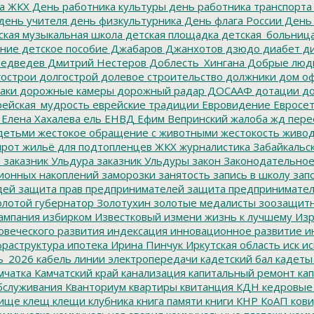
а ЖКХ
День работника культуры
день работника транспорта
день учителя
день физкультурника
День флага России
День
ская музыкальная школа
детская площадка
детская_больниц
ание
детское пособие
Джабаров
Джанхотов
дзюдо
диабет
ди
едведев
Дмитрий Нестеров
Доблесть_Хингана
Добрые люд
острои
долгострой
долевое строительство
должники
дом о
аки
дорожные камеры
дорожный радар
ДОСААФ
дотации
до
ейская_мудрость
еврейские традиции
Евровидение
Евросе
Елена Хахалева
ель
ЕНВД
Ефим Вепринский
жалоба
жд пере
детьми
жестокое обращение с животными
жестокость
живо
ирот
жильё для подтопленцев
ЖКХ
журналистика
Забайкальск
м
заказник Ульдура
заказник Ульдуры
закон
Законодательное
ионных накоплений
заморозки
занятость
запись в школу
запо
дей
защита прав предпринимателей
защита предпринимате
лотой губернатор
Золотухин
золотые медалисты
зоозащит
ампания
избирком
Известковый
измени жизнь к лучшему
Изр
овеческого развития
индексация
инновационное развитие
ин
раструктура
ипотека
Ирина Пинчук
Иркутская область
иск
ис
ь_2026
кабель линии электропередачи
кадетский бал
кадеты
мчатка
Камчатский край
канализация
капитальный ремонт
кап
бслуживания
Кванториум
квартиры
квитанция
КДН
кедровые
ище
клещ
клещи
клубника
книга памяти
книги
КНР
КоАП
кови