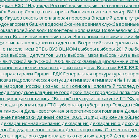
иджан
ВЖС "Надежда России"
взрыв
взрыв газа
взрыв газово
рёл
Виктор Солнцев
викторина
Винников
вице-премьер
ВИЧ
р Якушев
власть
внеплановая проверка
Внешний долг
внутр
донапорная башня
водоснабжение
военная служба
военные
окзал
волейбол
волк
Волонтеры
Волочаевка
Волочаевская б
емент
Восточный военный округ
Восточный экономический ф
фестиваль молодежи и студентов
Всероссийская перепись н
а_с_населением
ВТБъ
ВУЗ
ВЦИОМ
выборы
выборы 2017
выбо
тора
выборы_депутатов_2019
выборы_мэра
выборы-2018
вы
и
выпускной
выпускной_2026
высококвалифицированные спе
вание
вытрезвители
выходной
выходные
Вьетнам
ВЭФ
ВЭФ
а
гараж
гаражи
Гаршин
ГДК
Генеральная прокуратура
генпро
новка
гидрологическая ситуация
гимназия
гимназия № 1
глав
а_народов_России
Гознак
ГОК
Голикова
Головатый
гололед
г
реда
городское кладбище
городской парк
городской пляж
гор
осслужащие
гостиница "Восток"
госуслуги
госхакупки
ГП "Фар
е воды
грязная вода
ГТО
губернатор
губернатор Гольдштей
я таможня
Дальневосточная энергетическая компания
Дальне
чные перевозки
дачный_сезон_2026
ДВЖД
Движение общес
декларационная компания
декларация
декларация о дохода
нь Государственного флага
День защитника Отечества
ден
ень народного единства
день открытых дверей
День памят