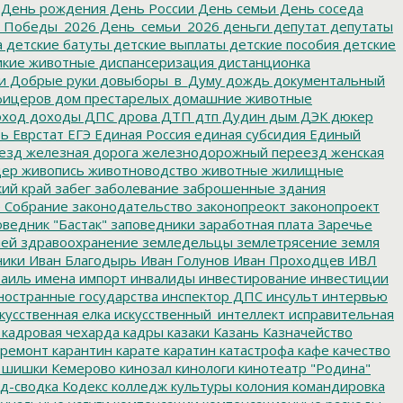
День рождения
День России
День семьи
День соседа
_Победы_2026
День_семьи_2026
деньги
депутат
депутаты
а
детские батуты
детские выплаты
детские пособия
детские
кие животные
диспансеризация
дистанционка
и
Добрые руки
довыборы_в_Думу
дождь
документальный
фицеров
дом престарелых
домашние животные
ход
доходы
ДПС
дрова
ДТП
дтп
Дудин
дым
ДЭК
дюкер
ть
Еврстат
ЕГЭ
Единая Россия
единая субсидия
Единый
езд
железная дорога
железнодорожный переезд
женская
дер
живопись
животноводство
животные
жилищные
ий край
забег
заболевание
заброшенные здания
 Собрание
законодательство
законопреокт
законопроект
ведник "Бастак"
заповедники
заработная плата
Заречье
лей
здравоохранение
земледельцы
землетрясение
земля
ники
Иван Благодырь
Иван Голунов
Иван Проходцев
ИВЛ
аиль
имена
импорт
инвалиды
инвестирование
инвестиции
остранные государства
инспектор ДПС
инсульт
интервью
кусственная елка
искусственный_интеллект
исправительная
кадровая чехарда
кадры
казаки
Казань
Казначейство
ремонт
карантин
карате
каратин
катастрофа
кафе
качество
 шишки
Кемерово
кинозал
кинологи
кинотеатр "Родина"
д-сводка
Кодекс
колледж культуры
колония
командировка