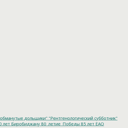
обманутые дольщики"
"Рентгенологический субботник"
0 лет Биробиджану
80_летие_Победы
85 лет ЕАО