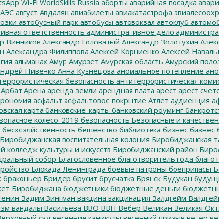
tsApp
Wi-Fi
WorldSkills Russia
аборты
аварийная посадка
авари
 АЭС
август
Авдалян
авиабилеты
авиакатастрофа
авиалесоохр
озки
автобусный парк
автобусы
автовокзал
автоклуб
автомо
ивная ответственность
административное дело
администра
р Винников
Александр Головатый
Александр Золотухин
Алек
ин
Александра Филиппова
Алексей Корниенко
Алексей Наваль
гия
альманах
Амур
Амурзет
Амурская область
Амурский поло
ндрей Пивенко
Анна Кузнецова
аномальное потепление
ано
террористическая безопасность
антитеррористическая коми
Арбат
Арена
аренда земли
арендная плата
арест
арест счет
трономия
асфальт
асфальтовое покрытие
Атлет
аудиенция
аф
овская карта
банковские_карты
банковский роуминг
банкротс
зопасное колесо-2019
безопасность
Безопасные и качестве
к
бесхозяйственность
бешенство
библиотека
бизнес
бизнес 
Биробиджанская воспитательная колония
Биробиджанская т
 колледж культуры и искусств
Биробиджанский район
Биро
дральный собор
Благословенное
благотворитель года
благот
тройство
Блокада Ленинграда
боевые патроны
боеприпасы
Б
к
браконьер
Бридер
брусит
брусчатка
Брянск
Будукан
будущи
ет Биробиджана
бюджетники
бюджетные деньги
бюджетны
Ленин
Вадим Зингман
вакцина
вакцинация
Валдгейм
Валдгей
изм
вандалы
Васильева
ВВО
ВВП
Вебер
Великан
Великая Окт
ерховный суд
весенние каникулы
весенний призыв
ветер
ве