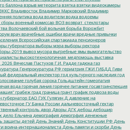
го баллона
взрыв метеорита
взятка
взятки
видеокамеры
ВККС
Владивосток
Владимир Марковский
Владимир
енняя политика
вода
водители
водка
водоемы
 сборы
военный комиссар
ВОЗ
возврат_стеклотары
итва
Волочаевский бой
вольная борьба
Ворожбит
орум
врач
врачебные ошибки
врачи
вредные привычки
аселения
Всероссийская спартакиада пенсионеров
ры губернатора
выборы мэра
выборы ректора
боры-2019
вывоз мусора
выгребные ямы
вымогательство
циалисты
высокотехнологичная_медпомощь
выставка
_2026
Вячеслав Пастухов
Г.И. Радде
гадюка
газ
куратура
Генпрокуратура РФ
гериатрия
ГЖИ
ГИБДД
Гиви
ный федеральный инспектор
год культурного наследия
год
олосование
голубая сорока
Гольдштейн
гомеопатия
ячая вода
горячая линия
горячее питание
госавтоинспекция
мация"
грабеж
град
граница
грант
график подвоза воды
н
губернатор ЕАО
ГУК
Гулягин
Д
давление на
восточное ГУ Банка России
дальневосточный гектар
твенный контроль
двор
Дворы
ДГК
дебош
дебошир
х
дело Ельчина
демография
демогрфия
денежные
ь защиты детей
День Знаний
День Конституции РФ
День
и воина-интернационалиста
День памяти и скорби
День