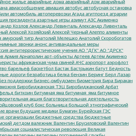
йное жилье
аварийные дома
аварийный дом
аварийный
ана
авиасообщение
авиация
автобус
автобусная остановка
били
автомобиль
автоперевозки
Агада
агитпоезд
аграрии
ция президента
азартные игры
азимут
АЗС
Акименко
сандр Козлов
Александр Левинталь
Александр Ливенталь
ный
Алексей Хозяйский
Алексей Черный
Алеппо
алименты
з
амурский тигр
Анатолий Мелешко
Анатолий Скоробогатов
нимные звонки
анонс
антивандальные меры
ссия
антитеррористические учения
АО "ДГК"
АО "ДРСК"
ов
Армия
Арнаполин
арт-объекты
Артеев
Артём Акименко
еристы
африканская чума свиней
АЧС
аэропорт
аэрофлот
тво
барельеф
баскетбол
Бастак
Бастрыкин
батут
Бедность
нные дороги
безработица
белка
бензин
Беринг
Берл Лазар
без поддержки
бизнес-омбудсмен
биометрия
Бира
Биракан
аможня
Биробиджанская ТЭЦ
Биробиджанский Арбат
фельд
биткоин
битумная яма
битумная_яма
битумное
ворительная акция
благотворительная деятельность
ойцовский клуб
бокс
больница
большой этнографический
е врачи
будущие медики
Бумагин
Бурейская ГЭС
е организации
бюджетные средства
бюджетные
мский детдом
валежник
Валентин Брусиловский
Валентин
ябрьская социалистическая революция
Великая
теран
ветераны
ветераны пограничной службы