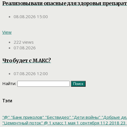
Реализовывали опасные для здоровья препара
08.08.2026 15:00
View
222 views
07.08.2026
Что будет с МАКС?
07.08.2026 12:00
Найти:
Тэги
"@"
"Банк приколов"
"Бествидео"
"Дети войны"
"Добрые де
"Цементный поток"
@
1 класс
1 мая
1 сентября
112
2018
23 