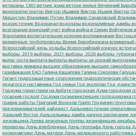
ветераны_СВО
ветхие дома
ветхое жилье
Вечерний Бироб
видеорегистратор
Виктор Ишавев
Виктор Ишаев
Виктор О
Мишустин
Владимир Путин
Владимир Сахаровский
Владими
водоисточник
Водоканал
водолазы
водоналивные дамбы
во
возгорание
воинский учет
война
война в Сирии
Войтенков
в
Воропаева
воспитательная колония
воспоминания
Востокц
временные трубопроводы
Время Биробиджана
всемирный 
Всероссийский день ходьбы
Всероссийский конкурс
встреч
выборы_2019
выборы_2021
выборы_2026
выборы_губерна
выпас скота
выплата
выплаты
выплаты за урожай
выпускник
выставка-ярмарка
высшее образование
высшее самообразо
газификация ЕАО
Галина Кашапова
Галина Соколова
Галушк
Гигант
гидрозащитные сооружения
гидрологическая обста
педагога и наставника
Год семьи
Год экологии
Год_единств
Гордума
горки
горки на Арбате
городская Дума
городская с
госархив
госдолг
Госдума
госжилинспекция
господдержка
г
график работы
Григорий Волохов
Грипп
Грудинин
грунтовы
предпринимателей
дайджест
Дальневосточная оперативна
Дальний Восток
Дальсельмаш
дамба
дачное расписание
да
дедовщина
Деева
дежурные группы
дезинфекция
декабрь
переводы
День влюбленных
День географа
День города
Де
космонавтики
День матери
День медицинского работника
Д