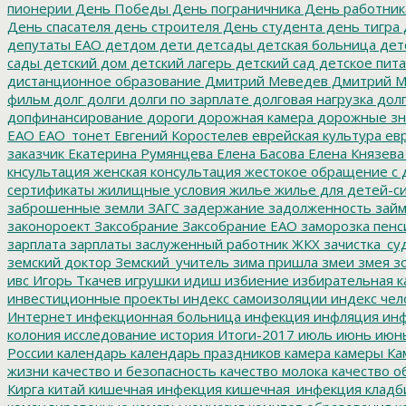
пионерии
День Победы
День пограничника
День работник
День спасателя
день строителя
День студента
день тигра
депутаты ЕАО
детдом
дети
детсады
детская больница
дет
сады
детский дом
детский лагерь
детский сад
детское пит
дистанционное образование
Дмитрий Меведев
Дмитрий М
фильм
долг
долги
долги по зарплате
долговая нагрузка
долг
допфинансирование
дороги
дорожная камера
дорожные зн
ЕАО
ЕАО_тонет
Евгений Коростелев
еврейская культура
евр
заказчик
Екатерина Румянцева
Елена Басова
Елена Князева
кнсультация
женская консультация
жестокое обращение с 
сертификаты
жилищные условия
жилье
жилье для детей-с
заброшенные земли
ЗАГС
задержание
задолженность
зай
законороект
Заксобрание
Заксобрание ЕАО
заморозка пенс
зарплата
зарплаты
заслуженный работник ЖКХ
зачистка_су
земский доктор
Земский_учитель
зима пришла
змеи
змея
зо
ивс
Игорь Ткачев
игрушки
идиш
избиение
избирательная к
инвестиционные проекты
индекс самоизоляции
индекс чел
Интернет
инфекционная больница
инфекция
инфляция
инф
колония
исследование
история
Итоги-2017
июль
июнь
июн
России
календарь
календарь праздников
камера
камеры
Ка
жизни
качество и безопасность
качество молока
качество о
Кирга
китай
кишечная инфекция
кишечная_инфекция
кладб