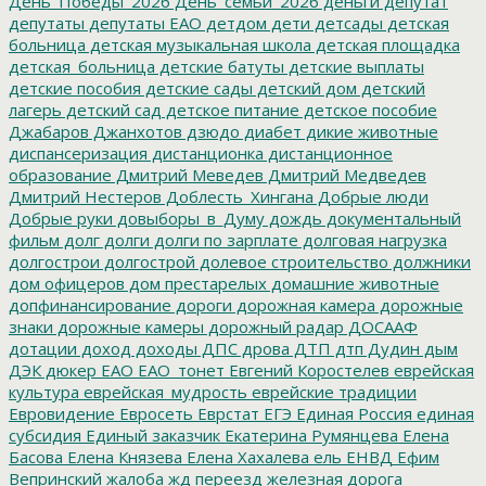
День_Победы_2026
День_семьи_2026
деньги
депутат
депутаты
депутаты ЕАО
детдом
дети
детсады
детская
больница
детская музыкальная школа
детская площадка
детская_больница
детские батуты
детские выплаты
детские пособия
детские сады
детский дом
детский
лагерь
детский сад
детское питание
детское пособие
Джабаров
Джанхотов
дзюдо
диабет
дикие животные
диспансеризация
дистанционка
дистанционное
образование
Дмитрий Меведев
Дмитрий Медведев
Дмитрий Нестеров
Доблесть_Хингана
Добрые люди
Добрые руки
довыборы_в_Думу
дождь
документальный
фильм
долг
долги
долги по зарплате
долговая нагрузка
долгострои
долгострой
долевое строительство
должники
дом офицеров
дом престарелых
домашние животные
допфинансирование
дороги
дорожная камера
дорожные
знаки
дорожные камеры
дорожный радар
ДОСААФ
дотации
доход
доходы
ДПС
дрова
ДТП
дтп
Дудин
дым
ДЭК
дюкер
ЕАО
ЕАО_тонет
Евгений Коростелев
еврейская
культура
еврейская_мудрость
еврейские традиции
Евровидение
Евросеть
Еврстат
ЕГЭ
Единая Россия
единая
субсидия
Единый заказчик
Екатерина Румянцева
Елена
Басова
Елена Князева
Елена Хахалева
ель
ЕНВД
Ефим
Вепринский
жалоба
жд переезд
железная дорога