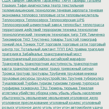
США
тайфун
таможня
Тарасенко
ТАРИ
тарифы
Татьяна
Гладких
Тафи-диагностика
театр
текстильная
телемедицинские технологии
теневая зарплата
теневая
экономика
тепловоз
тепловые сети
тепловычислитель
Теплоозерск
Теплоозёрск
Теплоозёрская ЦРБ
Теплоозерский цементный завод
теплосбыт
теплотрасса
территория действий
терроризм
техника
технологии
технологический_техникум
технопарк
тигр
ТИК
Тимченко
Тихомиров
ТКО
Тлустенко
товары
Толстой
томограф
тонкий лед
Тонких
ТОР
торговля
торговые сети
торговый
центр
тос
Тотальный диктант
ТПП ЕАО
травма
трагедия
трагедия в Забайкалье
трансграничный мост
трансграничный российско-китайский марафон
Транснефть
транспортная доступность
транспортная
карта
транспортный налог
траур
тревожный сигнал
Тромса
тротуар
тротуары
Трубачев
трудовая книжка
трудовые ресурсы
трудоустройство
Трутнев
туберкулез
Тукалевский
Турбин
туризм
туризмм
турнир
турпоход
турфирма
тхэквондо
ТЭЦ
Тюмень
тюрьма
Тяжелая
атлетика
убийство
уборка улиц
убыль
убыль населения
убыточность
увольнение
увольнения
уголовное дело
уголовное преследование
уголовный кодекс
уголовный
розыск
уголоное дело
уголь
угон
угон автомобиля
удача