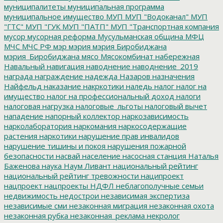
муниципалитеты
муниципальная программа
муниципальное имущество
МУП
МУП "Водоканал"
МУП
"ГТС"
МУП "ГУК
МУП "ПАТП"
МУП "Транспортная компания
мусор
мусорная реформа
Мусульманская община
МФЦ
МЧС
МЧС РФ
мэр
мэрия
мэрия Биробиджана
мэрия_Биробиджана
мясо
Мясокомбинат
набережная
Навальный
навигация
наводнение
наводнение_2019
награда
награждение
надежда
Назаров
назначения
Найфельд
наказание
накркотики
наледь
налог
налог на
имущество
налог на профессиональный доход
налоги
налоговая нагрузка
налоговые_льготы
налоговый вычет
нападение
напорный коллектор
наркозависимость
нарколаборатория
наркомания
наркосодержащие
растения
наркотики
нарушение прав инвалидов
нарушение тишины и покоя
нарушения пожарной
безопасности
насвай
население
насосная станция
Наталья
Баженова
наука
Наум Ливант
национальный рейтинг
национальный рейтинг тревожности
наципроект
нацпроект
нацпроекты
НДФЛ
неблагополучные семьи
недвижимость
недострои
независимая экспертиза
независимые сми
незаконная миграция
незаконная охота
незаконная рубка
незаконная_реклама
некролог