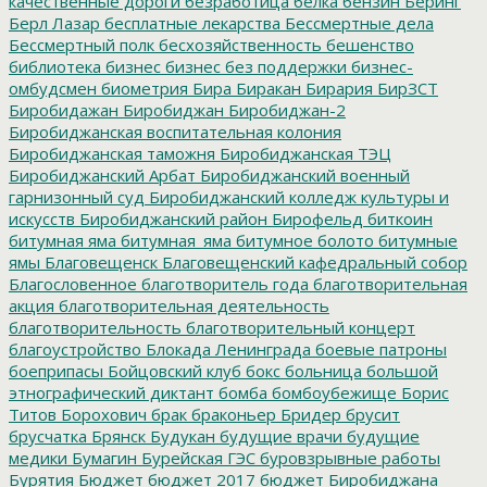
качественные дороги
безработица
белка
бензин
Беринг
Берл Лазар
бесплатные лекарства
Бессмертные дела
Бессмертный полк
бесхозяйственность
бешенство
библиотека
бизнес
бизнес без поддержки
бизнес-
омбудсмен
биометрия
Бира
Биракан
Бирария
БирЗСТ
Биробидажан
Биробиджан
Биробиджан-2
Биробиджанская воспитательная колония
Биробиджанская таможня
Биробиджанская ТЭЦ
Биробиджанский Арбат
Биробиджанский военный
гарнизонный суд
Биробиджанский колледж культуры и
искусств
Биробиджанский район
Бирофельд
биткоин
битумная яма
битумная_яма
битумное болото
битумные
ямы
Благовещенск
Благовещенский кафедральный собор
Благословенное
благотворитель года
благотворительная
акция
благотворительная деятельность
благотворительность
благотворительный концерт
благоустройство
Блокада Ленинграда
боевые патроны
боеприпасы
Бойцовский клуб
бокс
больница
большой
этнографический диктант
бомба
бомбоубежище
Борис
Титов
Борохович
брак
браконьер
Бридер
брусит
брусчатка
Брянск
Будукан
будущие врачи
будущие
медики
Бумагин
Бурейская ГЭС
буровзрывные работы
Бурятия
Бюджет
бюджет 2017
бюджет Биробиджана