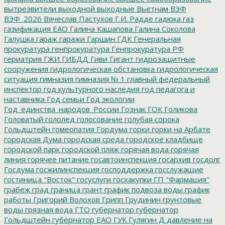
вытрезвители
выходной
выходные
Вьетнам
ВЭФ
ВЭФ_2026
Вячеслав Пастухов
Г.И. Радде
гадюка
газ
газификация ЕАО
Галина Кашапова
Галина Соколова
Галушка
гараж
гаражи
Гаршин
ГДК
Генеральная
прокуратура
генпрокуратура
Генпрокуратура РФ
гериатрия
ГЖИ
ГИБДД
Гиви
Гигант
гидрозащитные
сооружения
гидрологическая обстановка
гидрологическая
ситуация
гимназия
гимназия № 1
главный федеральный
инспектор
год культурного наследия
год педагога и
наставника
Год семьи
Год экологии
Год_единства_народов_России
Гознак
ГОК
Голикова
Головатый
гололед
голосование
голубая сорока
Гольдштейн
гомеопатия
Гордума
горки
горки на Арбате
городская Дума
городская среда
городское кладбище
городской парк
городской пляж
горячая вода
горячая
линия
горячее питание
госавтоинспекция
госархив
госдолг
Госдума
госжилинспекция
господдержка
госслужащие
гостиница "Восток"
госуслуги
госхакупки
ГП "Фармация"
грабеж
град
граница
грант
график подвоза воды
график
работы
Григорий Волохов
Грипп
Грудинин
грунтовые
воды
грязная вода
ГТО
губернатор
губернатор
Гольдштейн
губернатор ЕАО
ГУК
Гулягин
Д
давление на