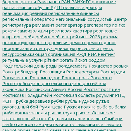
берегов
ракеты
Рамазанов
РАН
РАНХиГС
расписание
расписание автобусов
РДШ
реальные доходы
реанимация
ревизия
региональные финансы
региональный оператор
Региональный сосудистый центр
регистратура
регламент
регоператор
регоператор по тко
режим самоизоляции
резиновая квартира
резиновые
квартиры
рейд
рейинг
рейтинг
рейтинг_2026
реклама
реконструкция
ректор
религия
ремонт
ремонт дорог
реорганизация
реструктуризация
ресурсный центр
ресурсоснабжающая организация
РЖД
РИА Рейтинг
ритуальные услуги
рйтинг
рогатый скот
роддом
Родительский день
роды
рождаемость
Рождество
розыск
Ропотребнадзор
Росавиация
Росводресурсы
Росгвардия
Роскачество
Роскомнадзор
Росконтроль
Рослесхоз
Роспотребнадзор
россельхознадзор
российская
экономика
Российский Азимут
Россия
Росстат
рост цен
Ростислав Гольдштейн
Ростовская область
роуминг
РПЦ
РСПП
рубка деревьев
рубли
рубль
Рудное
ружье
рукопашный бой
Румянцева
Русская поляна
рыба
рыбалка
рыбоводные заводы
рынок труда
рысь
с. Ленинское
сага_налоговый_гнет
Сад памяти
сальмонеллез
Самбери
самбо
самогон
самодеятельность
самозанятые
самолет
самооборона
самосуд
санавиация
санация
санитария