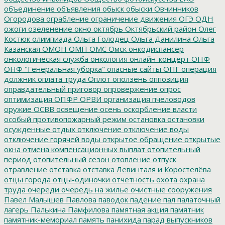
объединение
объявления
обыск
обыски
Овчинников
Огородова
ограбление
ограничение движения
ОГЭ
ОДН
ожоги
озеленение
окно
октябрь
Октябрьский район
Олег
Костюк
олимпиада
Ольга Голодец
Ольга Данилина
Ольга
Казанская
ОМОН
ОМП
ОМС
Омск
онкодиспансер
онкологическая служба
онкология
онлайн-концерт
ОНФ
ОНФ "Генеральная уборка"
опасные сайты
ОПГ
операция
должник
оплата труда
Оплот
оползень
оппозиция
оправдательный приговор
опровержение
опрос
оптимизация
ОПФР
ОРВИ
организация пчеловодов
оружие
ОСВВ
освещение
осень
оскорбление власти
особый противопожарный режим
остановка
остановки
осужденные
отдых
отключение
отключение воды
отключение горячей воды
открытое обращение
открытые
окна
отмена компенсационных выплат
отопительный
период
отопительный сезон
отопление
отпуск
отравление
отставка
отставка Левинталя и Коростелёва
отцы города
отцы-одиночки
отчетность
охота
охрана
труда
очереди
очередь на жилье
очистные сооружения
Павел Малышев
Павлова
паводок
падение
пал
палаточный
лагерь
Палькина
Памфилова
памятная акция
памятник
памятник-мемориал
память
панихида
парад выпускников