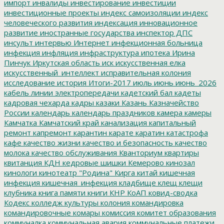
импорт
инвалиды
инвестирование
инвестиции
инвестиционные проекты
индекс самоизоляции
индекс
человеческого развития
индексация
инновационное
развитие
иностранные государства
инспектор ДПС
инсульт
интервью
Интернет
инфекционная больница
инфекция
инфляция
инфраструктура
ипотека
Ирина
Пинчук
Иркутская область
иск
искусственная елка
искусственный_интеллект
исправительная колония
исследование
история
Итоги-2017
июль
июнь
июнь_2026
кабель линии электропередачи
кадетский бал
кадеты
кадровая чехарда
кадры
казаки
Казань
Казначейство
России
календарь
календарь праздников
камера
камеры
Камчатка
Камчатский край
канализация
капитальный
ремонт
капремонт
карантин
карате
каратин
катастрофа
кафе
качество жизни
качество и безопасность
качество
молока
качество обслуживания
Кванториум
квартиры
квитанция
КДН
кедровые шишки
Кемерово
кинозал
кинологи
кинотеатр "Родина"
Кирга
китай
кишечная
инфекция
кишечная_инфекция
кладбище
клещ
клещи
клубника
книга памяти
книги
КНР
КоАП
ковид-сводка
Кодекс
колледж культуры
колония
командировка
командировочные
комары
комиссия
комитет образования
коммуналка
коммунальная авария
коммунальные платежи