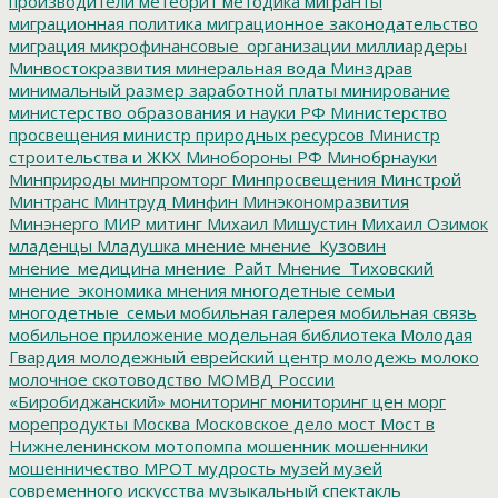
производители
метеорит
методика
мигранты
миграционная политика
миграционное законодательство
миграция
микрофинансовые_организации
миллиардеры
Минвостокразвития
минеральная вода
Минздрав
минимальный размер заработной платы
минирование
министерство образования и науки РФ
Министерство
просвещения
министр природных ресурсов
Министр
строительства и ЖКХ
Минобороны РФ
Минобрнауки
Минприроды
минпромторг
Минпросвещения
Минстрой
Минтранс
Минтруд
Минфин
Минэкономразвития
Минэнерго
МИР
митинг
Михаил Мишустин
Михаил Озимок
младенцы
Младушка
мнение
мнение_Кузовин
мнение_медицина
мнение_Райт
Мнение_Тиховский
мнение_экономика
мнения
многодетные семьи
многодетные_семьи
мобильная галерея
мобильная связь
мобильное приложение
модельная библиотека
Молодая
Гвардия
молодежный еврейский центр
молодежь
молоко
молочное скотоводство
МОМВД России
«Биробиджанский»
мониторинг
мониторинг цен
морг
морепродукты
Москва
Московское дело
мост
Мост в
Нижнеленинском
мотопомпа
мошенник
мошенники
мошенничество
МРОТ
мудрость
музей
музей
современного искусства
музыкальный спектакль