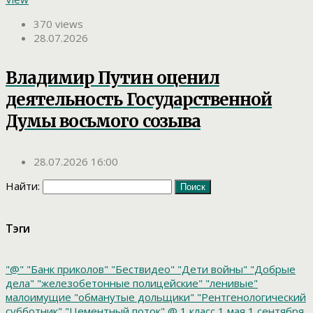
370 views
28.07.2026
Владимир Путин оценил
деятельность Государственной
Думы восьмого созыва
28.07.2026 16:00
Найти:
Тэги
"@"
"Банк приколов"
"Бествидео"
"Дети войны"
"Добрые
дела"
"железобетонные полицейские"
"ленивые"
малоимущие
"обманутые дольщики"
"Рентгенологический
субботник"
"Цементный поток"
@
1 класс
1 мая
1 сентября