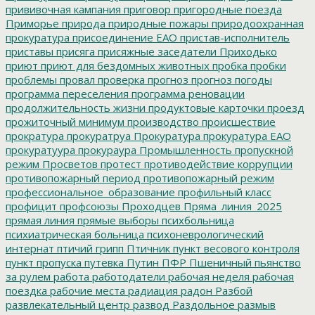
прививочная кампания
приговор
пригородные поезда
Приморье
природа
природные пожары
природоохранная
прокуратура
присоединение ЕАО
пристав-исполнитель
приставы
присяга
присяжные заседатели
Приходько
приют
приют для бездомных животных
пробка
пробки
проблемы
провал
проверка
прогноз
прогноз погоды
программа переселения
программа реновации
продолжительность жизни
продуктовые карточки
проезд
прожиточный минимум
производство
происшествие
прократура
прокуратруа
Прокуратура
прокуратура ЕАО
прокуратуура
прокураура
Промышленность
пропускной
режим
Просветов
протест
противодействие коррупции
противопожарный период
противопожарный режим
профессиональное_образование
профильный класс
профицит
профсоюзы
Проходцев
Пряма_линия_2025
прямая линия
прямые выборы
психбольница
психиатрическая больница
психоневрологический
интернат
птичий грипп
Птичник
пункт весового контроля
пункт пропуска
путевка
Путин
ПФР
Пшеничный
пьянство
за рулем
работа
работодатели
рабочая неделя
рабочая
поездка
рабочие места
радиация
радон
Разбой
развлекательный центр
развод
Раздольное
размыв