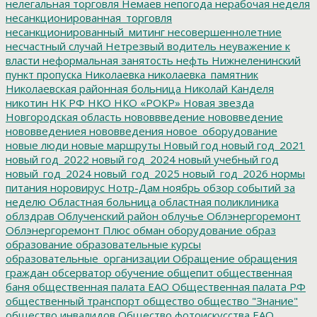
нелегальная торговля
Немаев
непогода
нерабочая неделя
несанкционированная_торговля
несанкционированный_митинг
несовершеннолетние
несчастный случай
Нетрезвый водитель
неуважение к
власти
неформальная занятость
нефть
Нижнеленинский
пункт пропуска
Николаевка
николаевка_памятник
Николаевская районная больница
Николай Канделя
никотин
НК РФ
НКО
НКО «РОКР»
Новая звезда
Новгородская область
нововвведение
нововведение
нововведениея
нововведения
новое_оборудование
новые люди
новые маршруты
Новый год
новый год_2021
новый год_2022
новый год_2024
новый учебный год
новый_год_2024
новый_год_2025
новый_год_2026
нормы
питания
норовирус
Нотр-Дам
ноябрь
обзор событий за
неделю
Областная больница
областная поликлиника
облздрав
Облученский район
облучье
Облэнергоремонт
Облэнергоремонт Плюс
обман
оборудование
образ
образование
образовательные курсы
образовательные_организации
Обращение
обращения
граждан
обсерватор
обучение
общепит
общественная
баня
общественная палата ЕАО
Общественная палата РФ
общественный транспорт
общество
общество "Знание"
общество инвалидов
Общество фотоискусства ЕАО