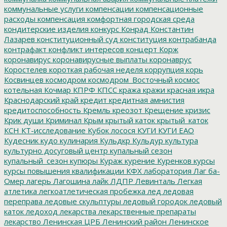
коммунальные услуги
компенсации
компенсационные
расходы
компенсация
комфортная городская среда
кондитерские изделия
конкурс
Конрад
Константин
Лазарев
конституционный суд
конституция
контрабанда
контрафакт
конфликт интересов
концерт
Корж
коронавирус
коронавирусные выплаты
коронаврус
Коростелев
короткая рабочая неделя
коррупция
корь
Косвинцев
космодром
космодром_Восточный
космос
котельная
Кочмар
КПРФ
КПСС
кража
кражи
красная икра
Краснодарский край
кредит
кредитная амнистия
кредитоспособность
Кремль
креозот
Крещение
кризис
Крик души
Криминал
Крым
крытый каток
крытый_каток
КСН
КТ-исследование
Кубок лосося
КУГИ
КУГИ ЕАО
Кудесник
кудо
кулинария
Кульдкр
Кульдур
культура
культурно досуговый центр
купальный сезон
купальный_сезон
купюры
Кураж
курение
Куренков
курсы
курсы повышения квалификации
КФХ
лаборатория
Лаг ба-
Омер
лагерь
Лагошина
лайк
ЛДПР
Левинталь
Легкая
атлетика
легкоатлетическая пробежка
лед
ледовая
переправа
ледовые скульптуры
ледовый городок
ледовый
каток
ледоход
лекарства
лекарственные препараты
лекарство
Ленинская ЦРБ
Ленинский район
Ленинское