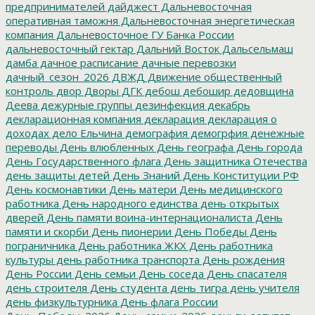
предпринимателей
дайджест
Дальневосточная
оперативная таможня
Дальневосточная энергетическая
компания
Дальневосточное ГУ Банка России
дальневосточный гектар
Дальний Восток
Дальсельмаш
дамба
дачное расписание
дачные перевозки
дачный_сезон_2026
ДВЖД
Движение общественный
контроль
двор
Дворы
ДГК
дебош
дебошир
дедовщина
Деева
дежурные группы
дезинфекция
декабрь
декларационная компания
декларация
декларация о
доходах
дело Ельчина
демография
демогрфия
денежные
переводы
День влюбленных
День географа
День города
День Государственного флага
День защитника Отечества
день защиты детей
День Знаний
День Конституции РФ
День космонавтики
День матери
День медицинского
работника
День народного единства
день открытых
дверей
День памяти воина-интернационалиста
День
памяти и скорби
День пионерии
День Победы
День
пограничника
День работника ЖКХ
День работника
культуры
день работника транспорта
День рождения
День России
День семьи
День соседа
День спасателя
день строителя
День студента
день тигра
день учителя
день физкультурника
День флага России