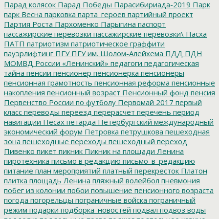
Парад колясок
Парад Победы
Парасибириада-2019
Парк
парк Весна
парковка
парта_героев
партийный проект
Партия Роста
Пархоменко
Парыгина
паспорт
пассажирские перевозки
пассажирские перевозки\
Пасха
ПАТП
патриотизм
патриотическое граффити
пауэрлифтинг
ПГУ
ПГУ им. Шолом-Алейхема
ПДД
ПДН
МОМВД России «Ленинский»
педагоги
педагогическая
тайна
пенсии
пенсионер
пенсионерка
пенсионеры
пенсионная грамотность
пенсионная реформа
пенсионные
накопления
пенсионный возраст
Пенсионный фонд
пенсия
Первенство России по футболу
Первомай 2017
первый
класс
переводы
переезд
перерасчет
перечень
период
навигации
Песах
петарда
Петербургский международный
экономический форум
Петровка
петрушкова
пешеходная
зона
пешеходные переходы
пешеходный переход
Пивенко
пикет
пикник
Пикник на площади Ленина
пиротехника
письмо в редакцию
письмо_в_редакцию
питание
план мероприятий
платный перекресток
Платон
плитка
площадь Ленина
пляжный волейбол
пневмония
побег из колонии
побои
повышение пенсионного возраста
погода
погорельцы
пограничные войска
пограничный
режим
подарки
подборка_новостей
подвал
подвоз воды