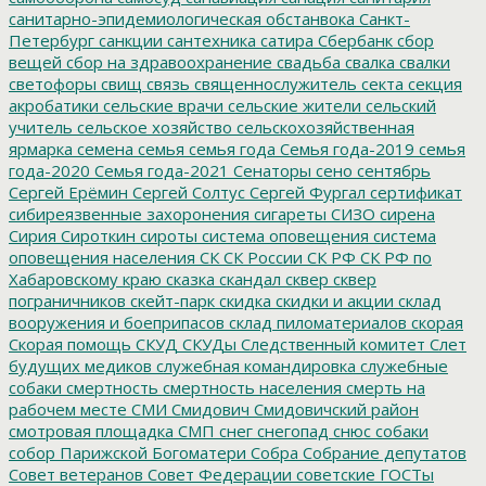
санитарно-эпидемиологическая обстанвока
Санкт-
Петербург
санкции
сантехника
сатира
Сбербанк
сбор
вещей
сбор на здравоохранение
свадьба
свалка
свалки
светофоры
свищ
связь
священнослужитель
секта
секция
акробатики
сельские врачи
сельские жители
сельский
учитель
сельское хозяйство
сельскохозяйственная
ярмарка
семена
семья
семья года
Семья года-2019
семья
года-2020
Семья года-2021
Сенаторы
сено
сентябрь
Сергей Ерёмин
Сергей Солтус
Сергей Фургал
сертификат
сибиреязвенные захоронения
сигареты
СИЗО
сирена
Сирия
Сироткин
сироты
система оповещения
система
оповещения населения
СК
СК России
СК РФ
СК РФ по
Хабаровскому краю
сказка
скандал
сквер
сквер
пограничников
скейт-парк
скидка
скидки и акции
склад
вооружения и боеприпасов
склад пиломатериалов
скорая
Скорая помощь
СКУД
СКУДы
Следственный комитет
Слет
будущих медиков
служебная командировка
служебные
собаки
смертность
смертность населения
смерть на
рабочем месте
СМИ
Смидович
Смидовичский район
смотровая площадка
СМП
снег
снегопад
снюс
собаки
собор Парижской Богоматери
Собра
Собрание депутатов
Совет ветеранов
Совет Федерации
советские ГОСТы