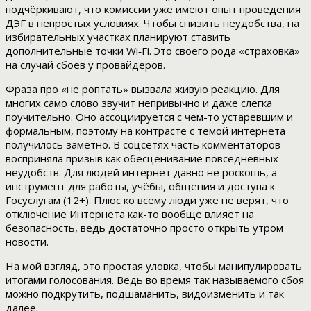
подчёркивают, что комиссии уже имеют опыт проведения
ДЭГ в непростых условиях. Чтобы снизить неудобства, на
избирательных участках планируют ставить
дополнительные точки Wi‑Fi. Это своего рода «страховка»
на случай сбоев у провайдеров.
Фраза про «не роптать» вызвала живую реакцию. Для
многих само слово звучит непривычно и даже слегка
поучительно. Оно ассоциируется с чем-то устаревшим и
формальным, поэтому на контрасте с темой интернета
получилось заметно. В соцсетях часть комментаторов
восприняла призыв как обесценивание повседневных
неудобств. Для людей интернет давно не роскошь, а
инструмент для работы, учёбы, общения и доступа к
Госуслугам (12+). Плюс ко всему люди уже не верят, что
отключение Интернета как-то вообще влияет на
безопасность, ведь достаточно просто открыть утром
новости.
На мой взгляд, это простая уловка, чтобы манипулировать
итогами голосования. Ведь во время так называемого сбоя
можно подкрутить, подшаманить, видоизменить и так
далее.