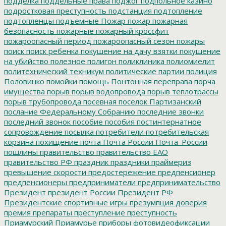
подделка
поддельные права
поджог
подпольное казино
подростковая преступность
подстанция
подтопление
подтопленцы
подъемные
Пожар
пожар
пожарная
безопасность
пожарные
пожарный кроссфит
пожароопасный период
пожароопасный сезон
пожары
поиск
поиск ребенка
покушение на дачу взятки
покушение
на убийство
полезное
полигон
поликлиника
полиомиелит
политехнический техникум
политические партии
полиция
Половинко
помойки
помощь
Понтонная переправа
порча
имущества
порыв
порыв водопровода
порыв теплотрассы
порыв трубопровода
посевная
поселок Партизанский
послание Федеральному Собранию
последние звонки
последний звонок
пособие
пособия
постинтернатное
сопровождение
посылка
потребители
потребительская
корзина
похищение
почта
Почта России
Почта_России
пошлины
правительство
правительство ЕАО
правительство РФ
праздник
праздники
праймериз
превышение скорости
предостережение
предпенсионер
предпенсионеры
предприниматели
предпринимательство
Президент
президент России
Президент РФ
Президентские спортивные игры
презумпция доверия
премия
препараты
преступление
преступность
Приамурский
Приамурье
приборы фотовидеофиксации