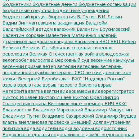
бюджетники
бюджетные деньги
бюджетные организации
бюджетные средства
бюджетные учреждения
бюджетный кредит
бюрократия
В. Путин
В.И. Ленин
Вадим Зингман
вакцина
вакцинация
Валдгейм
Валдгеймский детдом
валежник
Валентин Брусиловский
Валентин Коровин
Валентина Матвиенко
Валерий
Дранников
вандализм
вандалы
Васильева
ВВО
ВВП
Вебер
Великан
Великая Октябрьская социалистическая
революция
Великая Отечественная война
велодорожка
велопробег
велосипед
Верховный суд
весенние каникулы
весенний призыв
ветер
ветеран
ветераны
ветераны
пограничной службы
ветераны_СВО
ветхие дома
ветхое
жилье
Вечерний Биробиджан
ВЖС "Надежда России"
взрыв
взрыв газа
взрыв газового баллона
взрыв
метеорита
взятка
взятки
видеокамеры
видеорегистратор
Виктор Ишавев
Виктор Ишаев
Виктор Орёл
Виктор
Солнцев
викторина
Винников
вице-премьер
ВИЧ
ВККС
Владивосток
Владимир Марковский
Владимир Мишустин
Владимир Путин
Владимир Сахаровский
Владимир Якушев
власть
внеплановая проверка
Внешний долг
внутренняя
политика
вода
водители
водка
водоемы
водоисточник
Водоканал
водолазы
водоналивные дамбы
водонапорная