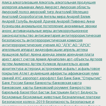
Алиса
алкоголизация
Алкоголь
алкогольная продукция
аллергия
альманах
Амур
Амурзет
Амурская область
Амурский полоз
амурский тигр
Анатолий Мелешко
Анатолий Скоробогатов
Ангелы мира
Андрей Бялик
Андрей Голубь
Андрей Драчев
Андрей Пивенко
Анна
Кузнецова
аномальное потепление
анонимные звонки
анонс
антивандальные меры
антикоррупционное
законодательство
антисанитария
антитеррористическая
безопасность
антитеррористическая комиссия
антитеррористические учения
АО "ДГК"
АО "ДРСК"
апелляция
аппарат видеофиксации
апрель
аптека
Арашуков
Арбат
Арена
аренда земли
арендная плата
арест
арест счетов
Армия
Арнаполин
арт-объекты
Артеев
Артём Акименко
Артём Куликов
Архангельск
архив
архитектура
астероид
астрономия
асфальт
асфальтовое
покрытие
Атлет
аудиенция
аферисты
африканская чума
свиней
АЧС
аэропорт
аэрофлот
бал
банк
банк "Открытие"
Банк России
банки
банкноты
банковская карта
банковские_карты
банковский роуминг
банкротство
барельеф
баскетбол
Бастак
Бастрыкин
батут
Бедность
бездомные
бездомные животные
безналичные платежи
Безопасное колесо-2019
безопасность
Безопасные и