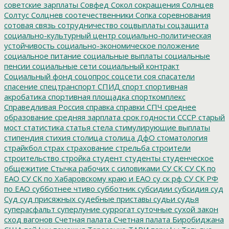
советские зарплаты
Совфед
Сокол
сокращения
Солнцев
Солтус
Солцнев
соотечественники
Сопка
соревнования
сотовая связь
сотрудничество
соцвыплаты
соцзащита
социально-культурный центр
социально-политическая
устойчивость
социально-экономическое положение
социальное питание
социальные выплаты
социальные
пенсии
социальные сети
социальный контракт
Социальный фонд
соцопрос
соцсети
соя
спасатели
спасение
спецтранспорт
СПИД
спорт
спортивная
акробатика
спортивная площадка
спорткомплекс
Справедливая Россия
справка
справки
СПЧ
среднее
образование
средняя зарплата
срок годности
СССР
старый
мост
статистика
статья
стела
стимулирующие выплаты
стипендия
стихия
столица
столица ДфО
стоматология
страйкбол
страх
страхование
стрельба
строители
строительство
стройка
студент
студенты
студенческое
общежитие
Стычка рабочих с силовиками
СУ СК
СУ СК по
ЕАО
СУ СК по Хабаровскому краю и ЕАО
су ск рф
СУ СК РФ
по ЕАО
субботнее чтиво
субботник
субсидии
субсидия
суд
Суд
суд присяжных
судебные приставы
судьи
судья
суперасфальт
суперлуние
суррогат
суточные
сухой закон
сход вагонов
Счетная палата
Счетная палата Биробиджана