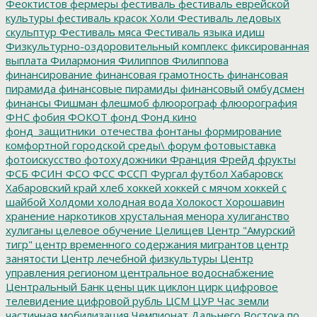
Феоктистов
фермеры
фестиваль
фестиваль еврейской
культуры
фестиваль красок Холи
Фестиваль ледовых
скульптур
Фестиваль мяса
Фестиваль языка идиш
Физкультурно-оздоровительный комплекс
фиксированная
выплата
Филармония
Филиппов
Филиппова
финансирование
финансовая грамотность
финансовая
пирамида
финансовые пирамиды
финансовый омбудсмен
финансы
Фишман
флешмоб
флюорограф
флюорография
ФНС
фобия
ФОКОТ
фонд
Фонд кино
фонд_защитники_отечества
фонтаны
формирование
комфортной городской среды\
форум
фотовыставка
фотоискусство
фотохудожники
Франция
Фрейд
фрукты
ФСБ
ФСИН
ФСО
ФСС
ФССП
Фургал
футбол
Хабаровск
Хабаровский край
хлеб
хоккей
хоккей с мячом
хоккей с
шайбой
Холдоми
холодная вода
Холокост
Хорошавин
хранение наркотиков
хрустальная менора
хулиганство
хулиганы
целевое обучение
Целищев
Центр "Амурский
тигр"
центр временного содержания мигрантов
центр
занятости
Центр лечебной физкультуры
Центр
управления регионом
центральное водоснабжение
Центральный Банк
цены
цик
циклон
цирк
цифровое
телевидение
цифровой рубль
ЦСМ
ЦУР
Час земли
частичная мобилизация
Чемпионат Дальнего Востока по