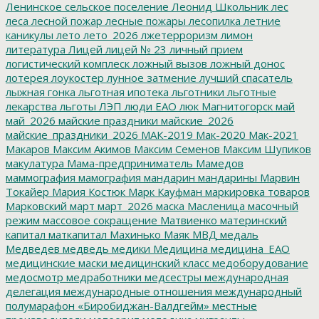
Ленинское сельское поселение
Леонид Школьник
лес
леса
лесной пожар
лесные пожары
лесопилка
летние
каникулы
лето
лето_2026
лжетерроризм
лимон
литература
Лицей
лицей № 23
личный прием
логистический комплеск
ложный вызов
ложный донос
лотерея
лоукостер
лунное затмение
лучший спасатель
лыжная гонка
льготная ипотека
льготники
льготные
лекарства
льготы
ЛЭП
люди ЕАО
люк
Магнитогорск
май
май_2026
майские праздники
майские_2026
майские_праздники_2026
МАК-2019
Мак-2020
Мак-2021
Макаров
Максим Акимов
Максим Семенов
Максим Шупиков
макулатура
Мама-предприниматель
Мамедов
маммография
мамография
мандарин
мандарины
Марвин
Токайер
Мария Костюк
Марк Кауфман
маркировка товаров
Марковский
март
март_2026
маска
Масленица
масочный
режим
массовое сокращение
Матвиенко
материнский
капитал
маткапитал
Махинько
Маяк
МВД
медаль
Медведев
медведь
медики
Медицина
медицина_ЕАО
медицинские маски
медицинский класс
медоборудование
медосмотр
медработники
медсестры
международная
делегация
международные отношения
международный
полумарафон «Биробиджан-Валдгейм»
местные