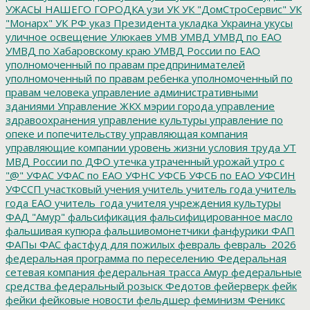
УЖАСЫ НАШЕГО ГОРОДКА
узи
УК
УК "ДомСтроСервис"
УК
"Монарх"
УК РФ
указ Президента
укладка
Украина
укусы
уличное освещение
Улюкаев
УМВ
УМВД
УМВД по ЕАО
УМВД по Хабаровскому краю
УМВД России по ЕАО
уполномоченный по правам предпринимателей
уполномоченный по правам ребенка
уполномоченный по
правам человека
управление административными
зданиями
Управление ЖКХ мэрии города
управление
здравоохранения
управление культуры
управление по
опеке и попечительству
управляющая компания
управляющие компании
уровень жизни
условия труда
УТ
МВД России по ДФО
утечка
утраченный урожай
утро с
"@"
УФАС
УФАС по ЕАО
УФНС
УФСБ
УФСБ по ЕАО
УФСИН
УФССП
участковый
учения
учитель
учитель года
учитель
года ЕАО
учитель_года
учителя
учреждения культуры
ФАД "Амур"
фальсификация
фальсифицированное масло
фальшивая купюра
фальшивомонетчики
фанфурики
ФАП
ФАПы
ФАС
фастфуд для пожилых
февраль
февраль_2026
федеральная программа по переселению
Федеральная
сетевая компания
федеральная трасса Амур
федеральные
средства
федеральный розыск
Федотов
фейерверк
фейк
фейки
фейковые новости
фельдшер
феминизм
Феникс