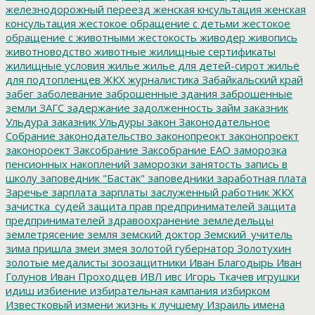
железнодорожный переезд
женская кнсультация
женская
консультация
жестокое обращение с детьми
жестокое
обращение с животными
жестокость
живодер
живопись
животноводство
животные
жилищные сертификаты
жилищные условия
жилье
жилье для детей-сирот
жильё
для подтопленцев
ЖКХ
журналистика
Забайкальский край
забег
заболевание
заброшенные здания
заброшенные
земли
ЗАГС
задержание
задолженность
займ
заказник
Ульдура
заказник Ульдуры
закон
Законодательное
Собрание
законодательство
законопреокт
законопроект
законороект
Заксобрание
Заксобрание ЕАО
заморозка
пенсионных накоплений
заморозки
занятость
запись в
школу
заповедник "Бастак"
заповедники
заработная плата
Заречье
зарплата
зарплаты
заслуженный работник ЖКХ
зачистка_судей
защита прав предпринимателей
защита
предпринимателей
здравоохранение
земледельцы
землетрясение
земля
земский доктор
Земский_учитель
зима пришла
змеи
змея
золотой губернатор
Золотухин
золотые медалисты
зоозащитники
Иван Благодырь
Иван
Голунов
Иван Проходцев
ИВЛ
ивс
Игорь Ткачев
игрушки
идиш
избиение
избирательная кампания
избирком
Известковый
измени жизнь к лучшему
Израиль
имена