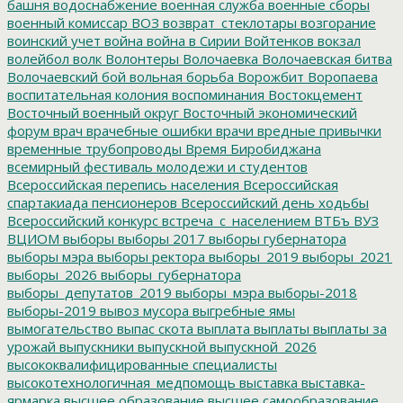
башня
водоснабжение
военная служба
военные сборы
военный комиссар
ВОЗ
возврат_стеклотары
возгорание
воинский учет
война
война в Сирии
Войтенков
вокзал
волейбол
волк
Волонтеры
Волочаевка
Волочаевская битва
Волочаевский бой
вольная борьба
Ворожбит
Воропаева
воспитательная колония
воспоминания
Востокцемент
Восточный военный округ
Восточный экономический
форум
врач
врачебные ошибки
врачи
вредные привычки
временные трубопроводы
Время Биробиджана
всемирный фестиваль молодежи и студентов
Всероссийская перепись населения
Всероссийская
спартакиада пенсионеров
Всероссийский день ходьбы
Всероссийский конкурс
встреча_с_населением
ВТБъ
ВУЗ
ВЦИОМ
выборы
выборы 2017
выборы губернатора
выборы мэра
выборы ректора
выборы_2019
выборы_2021
выборы_2026
выборы_губернатора
выборы_депутатов_2019
выборы_мэра
выборы-2018
выборы-2019
вывоз мусора
выгребные ямы
вымогательство
выпас скота
выплата
выплаты
выплаты за
урожай
выпускники
выпускной
выпускной_2026
высококвалифицированные специалисты
высокотехнологичная_медпомощь
выставка
выставка-
ярмарка
высшее образование
высшее самообразование