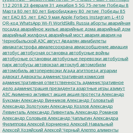
112
2018
23 февраля
31 декабря
5
5G
75-летие Победы
8
Марта
80 лет
80 лет Биробиджану
80_летие_Победы
85
лет ЕАО
85_лет_ЕАО
9 мая
Apple
Forbes
Instagram
L-410
QR-код
WhatsApp
Wi-Fi
WorldSkills Russia
аборты
аварийная
посадка
аварийное жилье
аварийные дома
аварийный дом
аварийный жилфонд
аварийный мост
авария
авария на
Чернобыльской АЭС
август
Авдалян
авиабилеты
авиакатастрофа
авиалесоохрана
авиасообщение
авиация
автобус
автобусная остановка
автобусные войны
автобусные остановки
автобусные перевозки
автобусный
парк
автобусы
автовокзал
автоклуб
автомобили
автомобиль
автоперевозки
Агада
агитпоезд
аграрии
адвокат
Адвокаты
административная комиссия
административная ответственность
административное
дело
администрация президента
азартные игры
азимут
АЗС
Акименко
активист
акция
акция протеста
Александр
Буксман
Александр Винников
Александр Головатый
Александр Золотухин
Александр Козлов
Александр
Левинталь
Александр Ливенталь
Александр Романов
Александр Соловьев
Александр Чаплыгин
Александра
Филиппова
Алексей Корниенко
Алексей Навальный
Алексей Хозяйский
Алексей Черный
Алеппо
алименты