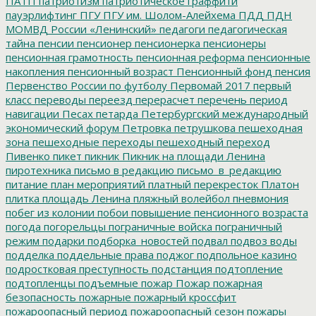
ПАТП
патриотизм
патриотическое граффити
пауэрлифтинг
ПГУ
ПГУ им. Шолом-Алейхема
ПДД
ПДН
МОМВД России «Ленинский»
педагоги
педагогическая
тайна
пенсии
пенсионер
пенсионерка
пенсионеры
пенсионная грамотность
пенсионная реформа
пенсионные
накопления
пенсионный возраст
Пенсионный фонд
пенсия
Первенство России по футболу
Первомай 2017
первый
класс
переводы
переезд
перерасчет
перечень
период
навигации
Песах
петарда
Петербургский международный
экономический форум
Петровка
петрушкова
пешеходная
зона
пешеходные переходы
пешеходный переход
Пивенко
пикет
пикник
Пикник на площади Ленина
пиротехника
письмо в редакцию
письмо_в_редакцию
питание
план мероприятий
платный перекресток
Платон
плитка
площадь Ленина
пляжный волейбол
пневмония
побег из колонии
побои
повышение пенсионного возраста
погода
погорельцы
пограничные войска
пограничный
режим
подарки
подборка_новостей
подвал
подвоз воды
подделка
поддельные права
поджог
подпольное казино
подростковая преступность
подстанция
подтопление
подтопленцы
подъемные
пожар
Пожар
пожарная
безопасность
пожарные
пожарный кроссфит
пожароопасный период
пожароопасный сезон
пожары