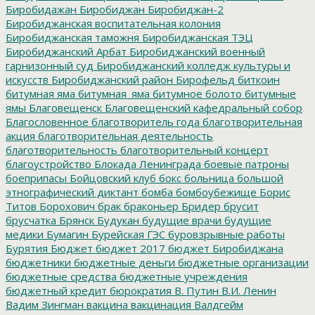
Биробидажан
Биробиджан
Биробиджан-2
Биробиджанская воспитательная колония
Биробиджанская таможня
Биробиджанская ТЭЦ
Биробиджанский Арбат
Биробиджанский военный
гарнизонный суд
Биробиджанский колледж культуры и
искусств
Биробиджанский район
Бирофельд
биткоин
битумная яма
битумная_яма
битумное болото
битумные
ямы
Благовещенск
Благовещенский кафедральный собор
Благословенное
благотворитель года
благотворительная
акция
благотворительная деятельность
благотворительность
благотворительный концерт
благоустройство
Блокада Ленинграда
боевые патроны
боеприпасы
Бойцовский клуб
бокс
больница
большой
этнографический диктант
бомба
бомбоубежище
Борис
Титов
Борохович
брак
браконьер
Бридер
брусит
брусчатка
Брянск
Будукан
будущие врачи
будущие
медики
Бумагин
Бурейская ГЭС
буровзрывные работы
Бурятия
Бюджет
бюджет 2017
бюджет Биробиджана
бюджетники
бюджетные деньги
бюджетные организации
бюджетные средства
бюджетные учреждения
бюджетный кредит
бюрократия
В. Путин
В.И. Ленин
Вадим Зингман
вакцина
вакцинация
Валдгейм