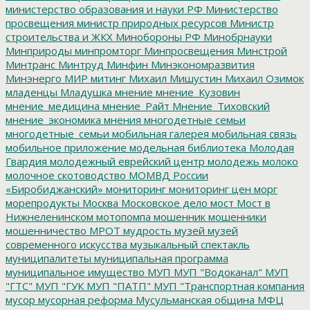
министерство образования и науки РФ
Министерство
просвещения
министр природных ресурсов
Министр
строительства и ЖКХ
Минобороны РФ
Минобрнауки
Минприроды
минпромторг
Минпросвещения
Минстрой
Минтранс
Минтруд
Минфин
Минэкономразвития
Минэнерго
МИР
митинг
Михаил Мишустин
Михаил Озимок
младенцы
Младушка
мнение
мнение_Кузовин
мнение_медицина
мнение_Райт
Мнение_Тиховский
мнение_экономика
мнения
многодетные семьи
многодетные_семьи
мобильная галерея
мобильная связь
мобильное приложение
модельная библиотека
Молодая
Гвардия
молодежный еврейский центр
молодежь
молоко
молочное скотоводство
МОМВД России
«Биробиджанский»
мониторинг
мониторинг цен
морг
морепродукты
Москва
Московское дело
мост
Мост в
Нижнеленинском
мотопомпа
мошенник
мошенники
мошенничество
МРОТ
мудрость
музей
музей
современного искусства
музыкальный спектакль
муниципалитеты
муниципальная программа
муниципальное имущество
МУП
МУП "Водоканал"
МУП
"ГТС"
МУП "ГУК
МУП "ПАТП"
МУП "Транспортная компания
мусор
мусорная реформа
Мусульманская община
МФЦ