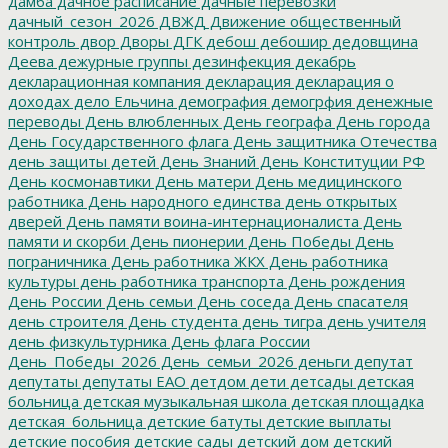
дамба
дачное расписание
дачные перевозки
дачный_сезон_2026
ДВЖД
Движение общественный
контроль
двор
Дворы
ДГК
дебош
дебошир
дедовщина
Деева
дежурные группы
дезинфекция
декабрь
декларационная компания
декларация
декларация о
доходах
дело Ельчина
демография
демогрфия
денежные
переводы
День влюбленных
День географа
День города
День Государственного флага
День защитника Отечества
день защиты детей
День Знаний
День Конституции РФ
День космонавтики
День матери
День медицинского
работника
День народного единства
день открытых
дверей
День памяти воина-интернационалиста
День
памяти и скорби
День пионерии
День Победы
День
пограничника
День работника ЖКХ
День работника
культуры
день работника транспорта
День рождения
День России
День семьи
День соседа
День спасателя
день строителя
День студента
день тигра
день учителя
день физкультурника
День флага России
День_Победы_2026
День_семьи_2026
деньги
депутат
депутаты
депутаты ЕАО
детдом
дети
детсады
детская
больница
детская музыкальная школа
детская площадка
детская_больница
детские батуты
детские выплаты
детские пособия
детские сады
детский дом
детский