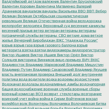
Валдгеймский детдом
валежник
Валентин Брусиловский
Валентин Коровин
Валентина Матвиенко
Валерий
Дранников
вандализм
вандалы
Васильева
ВВО
ВВП
Вебер
Великан
Великая Октябрьская социалистическая
революция
Великая Отечественная война
велодорожка
велопробег
велосипед
Верховный суд
весенние каникулы
весенний призыв
ветер
ветеран
ветераны
ветераны
пограничной службы
ветераны_СВО
ветхие дома
ветхое
жилье
Вечерний Биробиджан
ВЖС "Надежда России"
взрыв
взрыв газа
взрыв газового баллона
взрыв
метеорита
взятка
взятки
видеокамеры
видеорегистратор
Виктор Ишавев
Виктор Ишаев
Виктор Орёл
Виктор
Солнцев
викторина
Винников
вице-премьер
ВИЧ
ВККС
Владивосток
Владимир Марковский
Владимир Мишустин
Владимир Путин
Владимир Сахаровский
Владимир Якушев
власть
внеплановая проверка
Внешний долг
внутренняя
политика
вода
водители
водка
водоемы
водоисточник
Водоканал
водолазы
водоналивные дамбы
водонапорная
башня
водоснабжение
военная служба
военные сборы
военный комиссар
ВОЗ
возврат_стеклотары
возгорание
воинский учет
война
война в Сирии
Войтенков
вокзал
волейбол
волк
Волонтеры
Волочаевка
Волочаевская битва
Волочаевский бой
вольная борьба
Ворожбит
Воропаева