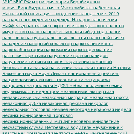
МЧС
МЧС РФ
мэр
мэрия
мэрия Биробиджана
мэрия_Биробиджана
мясо
Мясокомбинат
набережная
Навальный
навигация
наводнение
наводнение_2019
награда
награждение
надежда
Назаров
назначения
Найфельд
наказание
накркотики
наледь
налог
налог на
имущество
налог на профессиональный доход
налоги
налоговая нагрузка
налоговые_льготы
налоговый вычет
нападение
напорный коллектор
наркозависимость
нарколаборатория
наркомания
наркосодержащие
растения
наркотики
нарушение прав инвалидов
нарушение тишины и покоя
нарушения пожарной
безопасности
насвай
население
насосная станция
Наталья
Баженова
наука
Наум Ливант
национальный рейтинг
национальный рейтинг тревожности
наципроект
нацпроект
нацпроекты
НДФЛ
неблагополучные семьи
недвижимость
недострои
независимая экспертиза
независимые сми
незаконная миграция
незаконная охота
незаконная рубка
незаконная_реклама
некролог
нелегальная торговля
Немаев
непогода
нерабочая неделя
несанкционированная_торговля
несанкционированный_митинг
несовершеннолетние
несчастный случай
Нетрезвый водитель
неуважение к
власти
неформальная занятость
нефть
Нижнеленинский