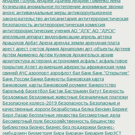
Андрей Голубь
Андрей Драчев
Андрей Пивенко
Анна
Кузнецова
аномальное потепление
анонимные звонки
анонс
антивандальные меры
антикоррупционное
законодательство
антисанитария
антитеррористическая
безопасность
антитеррористическая комиссия
антитеррористические учения
АО "ДГК"
АО "ДРСК"
апелляция
аппарат видеофиксации
апрель
аптека
Арашуков
Арбат
Арена
аренда земли
арендная плата
арест
арест счетов
Армия
Арнаполин
арт-объекты
Артеев
Артём Акименко
Артём Куликов
Архангельск
архив
архитектура
астероид
астрономия
асфальт
асфальтовое
покрытие
Атлет
аудиенция
аферисты
африканская чума
свиней
АЧС
аэропорт
аэрофлот
бал
банк
банк "Открытие"
Банк России
банки
банкноты
банковская карта
банковские_карты
банковский роуминг
банкротство
барельеф
баскетбол
Бастак
Бастрыкин
батут
Бедность
бездомные
бездомные животные
безналичные платежи
Безопасное колесо-2019
безопасность
Безопасные и
качественные дороги
безработица
белка
бензин
Беринг
Берл Лазар
бесплатные лекарства
Бессмертные дела
Бессмертный полк
бесхозяйственность
бешенство
библиотека
бизнес
бизнес без поддержки
бизнес-
омбудсмен
биометрия
Бира
Биракан
Бирария
БирЗСТ