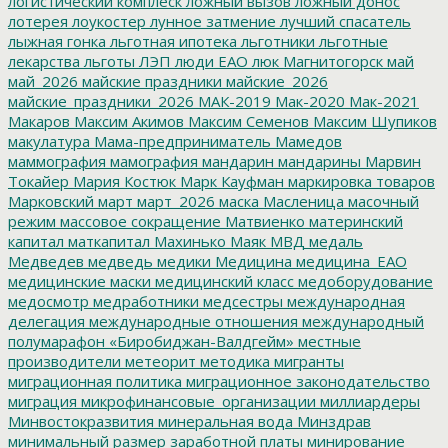
логистический комплеск
ложный вызов
ложный донос
лотерея
лоукостер
лунное затмение
лучший спасатель
лыжная гонка
льготная ипотека
льготники
льготные
лекарства
льготы
ЛЭП
люди ЕАО
люк
Магнитогорск
май
май_2026
майские праздники
майские_2026
майские_праздники_2026
МАК-2019
Мак-2020
Мак-2021
Макаров
Максим Акимов
Максим Семенов
Максим Шупиков
макулатура
Мама-предприниматель
Мамедов
маммография
мамография
мандарин
мандарины
Марвин
Токайер
Мария Костюк
Марк Кауфман
маркировка товаров
Марковский
март
март_2026
маска
Масленица
масочный
режим
массовое сокращение
Матвиенко
материнский
капитал
маткапитал
Махинько
Маяк
МВД
медаль
Медведев
медведь
медики
Медицина
медицина_ЕАО
медицинские маски
медицинский класс
медоборудование
медосмотр
медработники
медсестры
международная
делегация
международные отношения
международный
полумарафон «Биробиджан-Валдгейм»
местные
производители
метеорит
методика
мигранты
миграционная политика
миграционное законодательство
миграция
микрофинансовые_организации
миллиардеры
Минвостокразвития
минеральная вода
Минздрав
минимальный размер заработной платы
минирование