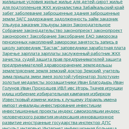
жилищные условия
жилье
жилье для детей-сирот
жильё
для подтопленцев
ЖКХ
журналистика
Забайкальский край
забег
заболевание
заброшенные здания
заброшенные
земли
ЗАГС
задержание
задолженность
займ
заказник
Ульдура
заказник Ульдуры
закон
Законодательное
Собрание
законодательство
законопреокт
законопроект
законороект
Заксобрание
Заксобрание ЕАО
заморозка
пенсионных накоплений
заморозки
занятость
запись в
школу
заповедник "Бастак"
заповедники
заработная плата
Заречье
зарплата
зарплаты
заслуженный работник ЖКХ
зачистка_судей
защита прав предпринимателей
защита
предпринимателей
здравоохранение
земледельцы
землетрясение
земля
земский доктор
Земский_учитель
зима пришла
змеи
змея
золотой губернатор
Золотухин
золотые медалисты
зоозащитники
Иван Благодырь
Иван
Голунов
Иван Проходцев
ИВЛ
ивс
Игорь Ткачев
игрушки
идиш
избиение
избирательная кампания
избирком
Известковый
измени жизнь к лучшему
Израиль
имена
импорт
инвалиды
инвестирование
инвестиции
инвестиционные проекты
индекс самоизоляции
индекс
человеческого развития
индексация
инновационное
развитие
иностранные государства
инспектор ДПС
инсульт
интервью
Интернет
инфекционная больница