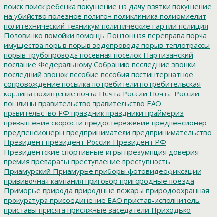
поиск
поиск ребенка
покушение на дачу взятки
покушение
на убийство
полезное
полигон
поликлиника
полиомиелит
политехнический техникум
политические партии
полиция
Половинко
помойки
помощь
Понтонная переправа
порча
имущества
порыв
порыв водопровода
порыв теплотрассы
порыв трубопровода
посевная
поселок Партизанский
послание Федеральному Собранию
последние звонки
последний звонок
пособие
пособия
постинтернатное
сопровождение
посылка
потребители
потребительская
корзина
похищение
почта
Почта России
Почта_России
пошлины
правительство
правительство ЕАО
правительство РФ
праздник
праздники
праймериз
превышение скорости
предостережение
предпенсионер
предпенсионеры
предприниматели
предпринимательство
Президент
президент России
Президент РФ
Президентские спортивные игры
презумпция доверия
премия
препараты
преступление
преступность
Приамурский
Приамурье
приборы фотовидеофиксации
прививочная кампания
приговор
пригородные поезда
Приморье
природа
природные пожары
природоохранная
прокуратура
присоединение ЕАО
пристав-исполнитель
приставы
присяга
присяжные заседатели
Приходько