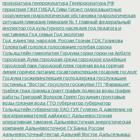
прокуратура
генпрокуратура
Генпрокуратура РФ
гериатрия
ГЖИ
ГИБДД
Гиви
Гигант
гидрозащитные
сооружения
гидрологическая обстановка
гидрологическая
ситуация
гимназия
гимназия № 1
главный федеральный
инспектор
год культурного наследия
год педагога и
наставника
Год семьи
Год экологии
Год_единства_народов_России
Гознак
ГОК
Голикова
Головатый
гололед
голосование
голубая сорока
Гольдштейн
гомеопатия
Гордума
горки
горки на Арбате
городская Дума
городская среда
городское кладбище
городской парк
городской пляж
горячая вода
горячая
линия
горячее питание
госавтоинспекция
госархив
госдолг
Госдума
госжилинспекция
господдержка
госслужащие
гостиница "Восток"
госуслуги
госхакупки
ГП "Фармация"
грабеж
град
граница
грант
график подвоза воды
график
работы
Григорий Волохов
Грипп
Грудинин
грунтовые
воды
грязная вода
ГТО
губернатор
губернатор
Гольдштейн
губернатор ЕАО
ГУК
Гулягин
Д
давление на
предпринимателей
дайджест
Дальневосточная
оперативная таможня
Дальневосточная энергетическая
компания
Дальневосточное ГУ Банка России
дальневосточный гектар
Дальний Восток
Дальсельмаш