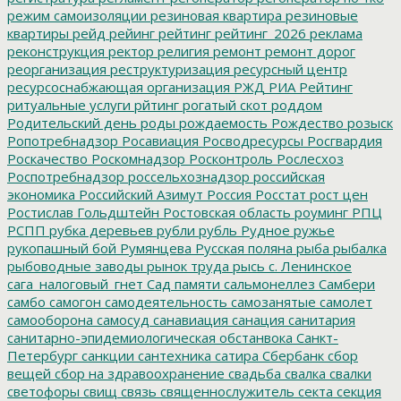
режим самоизоляции
резиновая квартира
резиновые
квартиры
рейд
рейинг
рейтинг
рейтинг_2026
реклама
реконструкция
ректор
религия
ремонт
ремонт дорог
реорганизация
реструктуризация
ресурсный центр
ресурсоснабжающая организация
РЖД
РИА Рейтинг
ритуальные услуги
рйтинг
рогатый скот
роддом
Родительский день
роды
рождаемость
Рождество
розыск
Ропотребнадзор
Росавиация
Росводресурсы
Росгвардия
Роскачество
Роскомнадзор
Росконтроль
Рослесхоз
Роспотребнадзор
россельхознадзор
российская
экономика
Российский Азимут
Россия
Росстат
рост цен
Ростислав Гольдштейн
Ростовская область
роуминг
РПЦ
РСПП
рубка деревьев
рубли
рубль
Рудное
ружье
рукопашный бой
Румянцева
Русская поляна
рыба
рыбалка
рыбоводные заводы
рынок труда
рысь
с. Ленинское
сага_налоговый_гнет
Сад памяти
сальмонеллез
Самбери
самбо
самогон
самодеятельность
самозанятые
самолет
самооборона
самосуд
санавиация
санация
санитария
санитарно-эпидемиологическая обстанвока
Санкт-
Петербург
санкции
сантехника
сатира
Сбербанк
сбор
вещей
сбор на здравоохранение
свадьба
свалка
свалки
светофоры
свищ
связь
священнослужитель
секта
секция