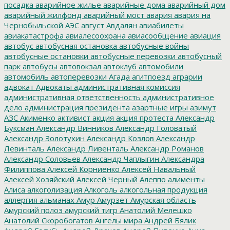
посадка
аварийное жилье
аварийные дома
аварийный дом
аварийный жилфонд
аварийный мост
авария
авария на
Чернобыльской АЭС
август
Авдалян
авиабилеты
авиакатастрофа
авиалесоохрана
авиасообщение
авиация
автобус
автобусная остановка
автобусные войны
автобусные остановки
автобусные перевозки
автобусный
парк
автобусы
автовокзал
автоклуб
автомобили
автомобиль
автоперевозки
Агада
агитпоезд
аграрии
адвокат
Адвокаты
административная комиссия
административная ответственность
административное
дело
администрация президента
азартные игры
азимут
АЗС
Акименко
активист
акция
акция протеста
Александр
Буксман
Александр Винников
Александр Головатый
Александр Золотухин
Александр Козлов
Александр
Левинталь
Александр Ливенталь
Александр Романов
Александр Соловьев
Александр Чаплыгин
Александра
Филиппова
Алексей Корниенко
Алексей Навальный
Алексей Хозяйский
Алексей Черный
Алеппо
алименты
Алиса
алкоголизация
Алкоголь
алкогольная продукция
аллергия
альманах
Амур
Амурзет
Амурская область
Амурский полоз
амурский тигр
Анатолий Мелешко
Анатолий Скоробогатов
Ангелы мира
Андрей Бялик