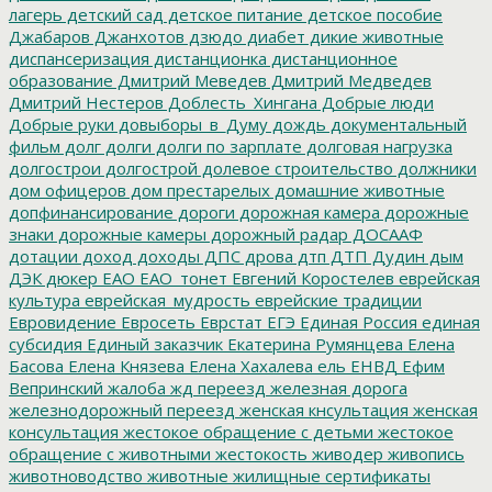
лагерь
детский сад
детское питание
детское пособие
Джабаров
Джанхотов
дзюдо
диабет
дикие животные
диспансеризация
дистанционка
дистанционное
образование
Дмитрий Меведев
Дмитрий Медведев
Дмитрий Нестеров
Доблесть_Хингана
Добрые люди
Добрые руки
довыборы_в_Думу
дождь
документальный
фильм
долг
долги
долги по зарплате
долговая нагрузка
долгострои
долгострой
долевое строительство
должники
дом офицеров
дом престарелых
домашние животные
допфинансирование
дороги
дорожная камера
дорожные
знаки
дорожные камеры
дорожный радар
ДОСААФ
дотации
доход
доходы
ДПС
дрова
дтп
ДТП
Дудин
дым
ДЭК
дюкер
ЕАО
ЕАО_тонет
Евгений Коростелев
еврейская
культура
еврейская_мудрость
еврейские традиции
Евровидение
Евросеть
Еврстат
ЕГЭ
Единая Россия
единая
субсидия
Единый заказчик
Екатерина Румянцева
Елена
Басова
Елена Князева
Елена Хахалева
ель
ЕНВД
Ефим
Вепринский
жалоба
жд переезд
железная дорога
железнодорожный переезд
женская кнсультация
женская
консультация
жестокое обращение с детьми
жестокое
обращение с животными
жестокость
живодер
живопись
животноводство
животные
жилищные сертификаты