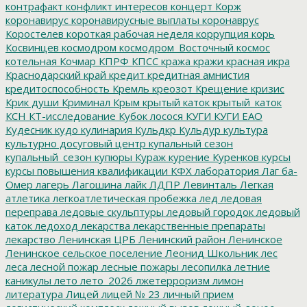
контрафакт
конфликт интересов
концерт
Корж
коронавирус
коронавирусные выплаты
коронаврус
Коростелев
короткая рабочая неделя
коррупция
корь
Косвинцев
космодром
космодром_Восточный
космос
котельная
Кочмар
КПРФ
КПСС
кража
кражи
красная икра
Краснодарский край
кредит
кредитная амнистия
кредитоспособность
Кремль
креозот
Крещение
кризис
Крик души
Криминал
Крым
крытый каток
крытый_каток
КСН
КТ-исследование
Кубок лосося
КУГИ
КУГИ ЕАО
Кудесник
кудо
кулинария
Кульдкр
Кульдур
культура
культурно досуговый центр
купальный сезон
купальный_сезон
купюры
Кураж
курение
Куренков
курсы
курсы повышения квалификации
КФХ
лаборатория
Лаг ба-
Омер
лагерь
Лагошина
лайк
ЛДПР
Левинталь
Легкая
атлетика
легкоатлетическая пробежка
лед
ледовая
переправа
ледовые скульптуры
ледовый городок
ледовый
каток
ледоход
лекарства
лекарственные препараты
лекарство
Ленинская ЦРБ
Ленинский район
Ленинское
Ленинское сельское поселение
Леонид Школьник
лес
леса
лесной пожар
лесные пожары
лесопилка
летние
каникулы
лето
лето_2026
лжетерроризм
лимон
литература
Лицей
лицей № 23
личный прием