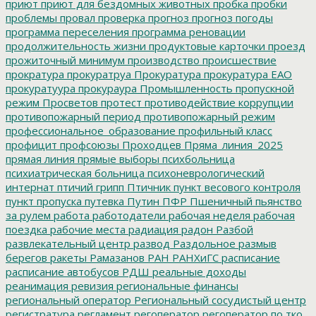
приют
приют для бездомных животных
пробка
пробки
проблемы
провал
проверка
прогноз
прогноз погоды
программа переселения
программа реновации
продолжительность жизни
продуктовые карточки
проезд
прожиточный минимум
производство
происшествие
прократура
прокуратруа
Прокуратура
прокуратура ЕАО
прокуратуура
прокураура
Промышленность
пропускной
режим
Просветов
протест
противодействие коррупции
противопожарный период
противопожарный режим
профессиональное_образование
профильный класс
профицит
профсоюзы
Проходцев
Пряма_линия_2025
прямая линия
прямые выборы
психбольница
психиатрическая больница
психоневрологический
интернат
птичий грипп
Птичник
пункт весового контроля
пункт пропуска
путевка
Путин
ПФР
Пшеничный
пьянство
за рулем
работа
работодатели
рабочая неделя
рабочая
поездка
рабочие места
радиация
радон
Разбой
развлекательный центр
развод
Раздольное
размыв
берегов
ракеты
Рамазанов
РАН
РАНХиГС
расписание
расписание автобусов
РДШ
реальные доходы
реанимация
ревизия
региональные финансы
региональный оператор
Региональный сосудистый центр
регистратура
регламент
регоператор
регоператор по тко