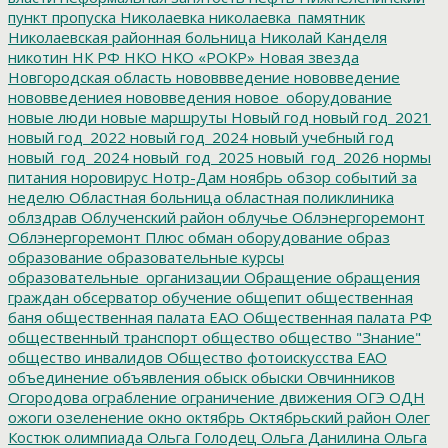
пункт пропуска
Николаевка
николаевка_памятник
Николаевская районная больница
Николай Канделя
никотин
НК РФ
НКО
НКО «РОКР»
Новая звезда
Новгородская область
нововвведение
нововведение
нововведениея
нововведения
новое_оборудование
новые люди
новые маршруты
Новый год
новый год_2021
новый год_2022
новый год_2024
новый учебный год
новый_год_2024
новый_год_2025
новый_год_2026
нормы
питания
норовирус
Нотр-Дам
ноябрь
обзор событий за
неделю
Областная больница
областная поликлиника
облздрав
Облученский район
облучье
Облэнергоремонт
Облэнергоремонт Плюс
обман
оборудование
образ
образование
образовательные курсы
образовательные_организации
Обращение
обращения
граждан
обсерватор
обучение
общепит
общественная
баня
общественная палата ЕАО
Общественная палата РФ
общественный транспорт
общество
общество "Знание"
общество инвалидов
Общество фотоискусства ЕАО
объединение
объявления
обыск
обыски
Овчинников
Огородова
ограбление
ограничение движения
ОГЭ
ОДН
ожоги
озеленение
окно
октябрь
Октябрьский район
Олег
Костюк
олимпиада
Ольга Голодец
Ольга Данилина
Ольга