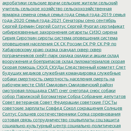
акробатики
сельские врачи
сельские жители
сельский
учитель
сельское хозяйство
сельскохозяйственная
ярмарка
семена
семья
семья года
Семья года-2019
семья
года-2020
Семья года-2021
Сенаторы
сено
сентябрь
Сергей Ерёмин
Сергей Солтус
Сергей Фургал
сертификат
сибиреязвенные захоронения
сигареты
СИЗО
сирена
Сирия
Сироткин
сироты
система оповещения
система
оповещения населения
СК
СК России
СК РФ
СК РФ по
Хабаровскому краю
сказка
скандал
сквер
сквер
пограничников
скейт-парк
скидка
скидки и акции
склад
вооружения и боеприпасов
склад пиломатериалов
скорая
Скорая помощь
СКУД
СКУДы
Следственный комитет
Слет
будущих медиков
служебная командировка
служебные
собаки
смертность
смертность населения
смерть на
рабочем месте
СМИ
Смидович
Смидовичский район
смотровая площадка
СМП
снег
снегопад
снюс
собаки
собор Парижской Богоматери
Собра
Собрание депутатов
Совет ветеранов
Совет Федерации
советские ГОСТы
советские зарплаты
Совфед
Сокол
сокращения
Солнцев
Солтус
Солцнев
соотечественники
Сопка
соревнования
сотовая связь
сотрудничество
соцвыплаты
соцзащита
социально-культурный центр
социально-политическая