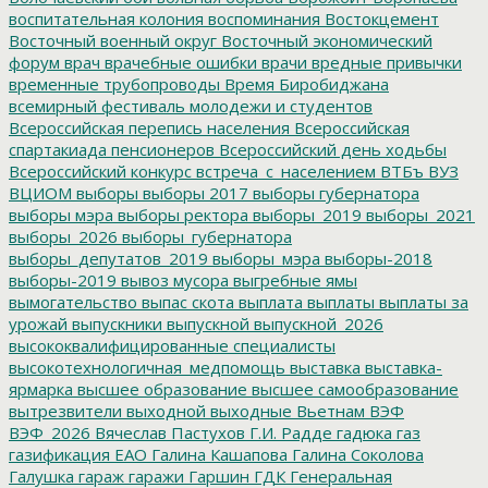
воспитательная колония
воспоминания
Востокцемент
Восточный военный округ
Восточный экономический
форум
врач
врачебные ошибки
врачи
вредные привычки
временные трубопроводы
Время Биробиджана
всемирный фестиваль молодежи и студентов
Всероссийская перепись населения
Всероссийская
спартакиада пенсионеров
Всероссийский день ходьбы
Всероссийский конкурс
встреча_с_населением
ВТБъ
ВУЗ
ВЦИОМ
выборы
выборы 2017
выборы губернатора
выборы мэра
выборы ректора
выборы_2019
выборы_2021
выборы_2026
выборы_губернатора
выборы_депутатов_2019
выборы_мэра
выборы-2018
выборы-2019
вывоз мусора
выгребные ямы
вымогательство
выпас скота
выплата
выплаты
выплаты за
урожай
выпускники
выпускной
выпускной_2026
высококвалифицированные специалисты
высокотехнологичная_медпомощь
выставка
выставка-
ярмарка
высшее образование
высшее самообразование
вытрезвители
выходной
выходные
Вьетнам
ВЭФ
ВЭФ_2026
Вячеслав Пастухов
Г.И. Радде
гадюка
газ
газификация ЕАО
Галина Кашапова
Галина Соколова
Галушка
гараж
гаражи
Гаршин
ГДК
Генеральная