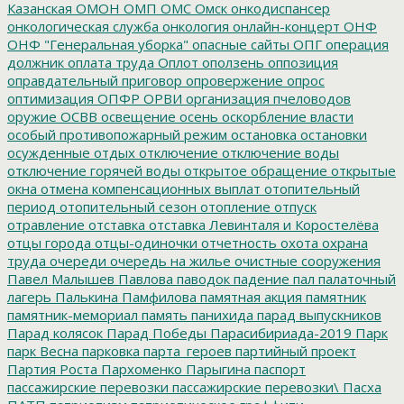
Казанская
ОМОН
ОМП
ОМС
Омск
онкодиспансер
онкологическая служба
онкология
онлайн-концерт
ОНФ
ОНФ "Генеральная уборка"
опасные сайты
ОПГ
операция
должник
оплата труда
Оплот
оползень
оппозиция
оправдательный приговор
опровержение
опрос
оптимизация
ОПФР
ОРВИ
организация пчеловодов
оружие
ОСВВ
освещение
осень
оскорбление власти
особый противопожарный режим
остановка
остановки
осужденные
отдых
отключение
отключение воды
отключение горячей воды
открытое обращение
открытые
окна
отмена компенсационных выплат
отопительный
период
отопительный сезон
отопление
отпуск
отравление
отставка
отставка Левинталя и Коростелёва
отцы города
отцы-одиночки
отчетность
охота
охрана
труда
очереди
очередь на жилье
очистные сооружения
Павел Малышев
Павлова
паводок
падение
пал
палаточный
лагерь
Палькина
Памфилова
памятная акция
памятник
памятник-мемориал
память
панихида
парад выпускников
Парад колясок
Парад Победы
Парасибириада-2019
Парк
парк Весна
парковка
парта_героев
партийный проект
Партия Роста
Пархоменко
Парыгина
паспорт
пассажирские перевозки
пассажирские перевозки\
Пасха