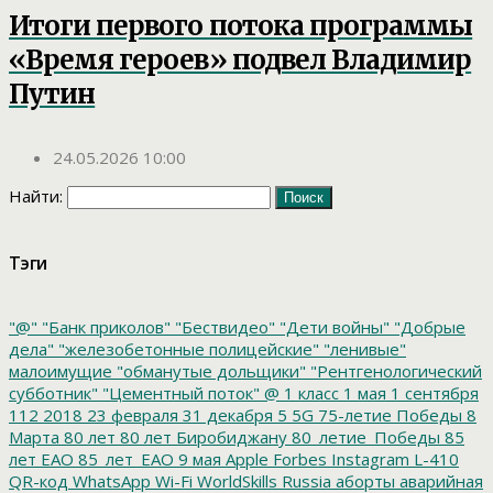
Итоги первого потока программы
«Время героев» подвел Владимир
Путин
24.05.2026 10:00
Найти:
Тэги
"@"
"Банк приколов"
"Бествидео"
"Дети войны"
"Добрые
дела"
"железобетонные полицейские"
"ленивые"
малоимущие
"обманутые дольщики"
"Рентгенологический
субботник"
"Цементный поток"
@
1 класс
1 мая
1 сентября
112
2018
23 февраля
31 декабря
5
5G
75-летие Победы
8
Марта
80 лет
80 лет Биробиджану
80_летие_Победы
85
лет ЕАО
85_лет_ЕАО
9 мая
Apple
Forbes
Instagram
L-410
QR-код
WhatsApp
Wi-Fi
WorldSkills Russia
аборты
аварийная