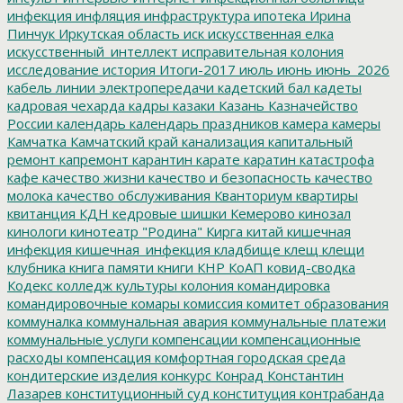
инфекция
инфляция
инфраструктура
ипотека
Ирина
Пинчук
Иркутская область
иск
искусственная елка
искусственный_интеллект
исправительная колония
исследование
история
Итоги-2017
июль
июнь
июнь_2026
кабель линии электропередачи
кадетский бал
кадеты
кадровая чехарда
кадры
казаки
Казань
Казначейство
России
календарь
календарь праздников
камера
камеры
Камчатка
Камчатский край
канализация
капитальный
ремонт
капремонт
карантин
карате
каратин
катастрофа
кафе
качество жизни
качество и безопасность
качество
молока
качество обслуживания
Кванториум
квартиры
квитанция
КДН
кедровые шишки
Кемерово
кинозал
кинологи
кинотеатр "Родина"
Кирга
китай
кишечная
инфекция
кишечная_инфекция
кладбище
клещ
клещи
клубника
книга памяти
книги
КНР
КоАП
ковид-сводка
Кодекс
колледж культуры
колония
командировка
командировочные
комары
комиссия
комитет образования
коммуналка
коммунальная авария
коммунальные платежи
коммунальные услуги
компенсации
компенсационные
расходы
компенсация
комфортная городская среда
кондитерские изделия
конкурс
Конрад
Константин
Лазарев
конституционный суд
конституция
контрабанда