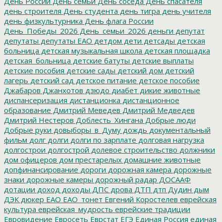
День России
День семьи
День соседа
День спасателя
день строителя
День студента
день тигра
день учителя
день физкультурника
День флага России
День_Победы_2026
День_семьи_2026
деньги
депутат
депутаты
депутаты ЕАО
детдом
дети
детсады
детская
больница
детская музыкальная школа
детская площадка
детская_больница
детские батуты
детские выплаты
детские пособия
детские сады
детский дом
детский
лагерь
детский сад
детское питание
детское пособие
Джабаров
Джанхотов
дзюдо
диабет
дикие животные
диспансеризация
дистанционка
дистанционное
образование
Дмитрий Меведев
Дмитрий Медведев
Дмитрий Нестеров
Доблесть_Хингана
Добрые люди
Добрые руки
довыборы_в_Думу
дождь
документальный
фильм
долг
долги
долги по зарплате
долговая нагрузка
долгострои
долгострой
долевое строительство
должники
дом офицеров
дом престарелых
домашние животные
допфинансирование
дороги
дорожная камера
дорожные
знаки
дорожные камеры
дорожный радар
ДОСААФ
дотации
доход
доходы
ДПС
дрова
ДТП
дтп
Дудин
дым
ДЭК
дюкер
ЕАО
ЕАО_тонет
Евгений Коростелев
еврейская
культура
еврейская_мудрость
еврейские традиции
Евровидение
Евросеть
Еврстат
ЕГЭ
Единая Россия
единая