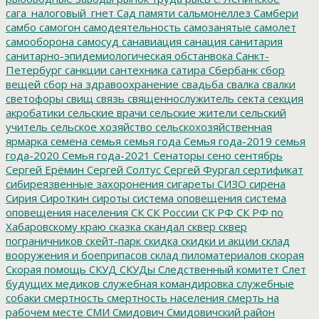
сага_налоговый_гнет
Сад памяти
сальмонеллез
Самбери
самбо
самогон
самодеятельность
самозанятые
самолет
самооборона
самосуд
санавиация
санация
санитария
санитарно-эпидемиологическая обстанвока
Санкт-
Петербург
санкции
сантехника
сатира
Сбербанк
сбор
вещей
сбор на здравоохранение
свадьба
свалка
свалки
светофоры
свищ
связь
священнослужитель
секта
секция
акробатики
сельские врачи
сельские жители
сельский
учитель
сельское хозяйство
сельскохозяйственная
ярмарка
семена
семья
семья года
Семья года-2019
семья
года-2020
Семья года-2021
Сенаторы
сено
сентябрь
Сергей Ерёмин
Сергей Солтус
Сергей Фургал
сертификат
сибиреязвенные захоронения
сигареты
СИЗО
сирена
Сирия
Сироткин
сироты
система оповещения
система
оповещения населения
СК
СК России
СК РФ
СК РФ по
Хабаровскому краю
сказка
скандал
сквер
сквер
пограничников
скейт-парк
скидка
скидки и акции
склад
вооружения и боеприпасов
склад пиломатериалов
скорая
Скорая помощь
СКУД
СКУДы
Следственный комитет
Слет
будущих медиков
служебная командировка
служебные
собаки
смертность
смертность населения
смерть на
рабочем месте
СМИ
Смидович
Смидовичский район