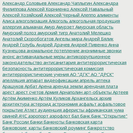
Александр Соловьев
Александр Чаплыгин
Александра
Филиппова
Алексей Корниенко
Алексей Навальный
Алексей Хозяйский
Алексей Черный
Алеппо
алименты
Алиса
алкоголизация
Алкоголь
алкогольная продукция
аллергия
альманах
Амур
Амурзет
Амурская область
Амурский полоз
амурский тигр
Анатолий Мелешко
Анатолий Скоробогатов
Ангелы мира
Андрей Бялик
Андрей Голубь
Андрей Драчев
Андрей Пивенко
Анна
Кузнецова
аномальное потепление
анонимные звонки
анонс
антивандальные меры
антикоррупционное
законодательство
антисанитария
антитеррористическая
безопасность
антитеррористическая комиссия
антитеррористические учения
АО "ДГК"
АО "ДРСК"
апелляция
аппарат видеофиксации
апрель
аптека
Арашуков
Арбат
Арена
аренда земли
арендная плата
арест
арест счетов
Армия
Арнаполин
арт-объекты
Артеев
Артём Акименко
Артём Куликов
Архангельск
архив
архитектура
астероид
астрономия
асфальт
асфальтовое
покрытие
Атлет
аудиенция
аферисты
африканская чума
свиней
АЧС
аэропорт
аэрофлот
бал
банк
банк "Открытие"
Банк России
банки
банкноты
банковская карта
банковские_карты
банковский роуминг
банкротство