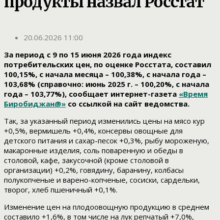
продукты назвал Росстат
20.06.2026 11:00
За период с 9 по 15 июня 2026
года индекс
потребительских цен
, по оценке Росстата, составил
100,15%, с начала месяца – 100,38%, с начала года –
103,68% (справочно: июнь 2025
г. – 100,20%, с начала
года – 103,77%), сообщает интернет-газета
«Время
Биробиджан@»
со ссылкой на сайт ведомства.
Так, за указанный период изменились цены
на мясо кур
+0,5%, вермишель +0,4%, консервы овощные для
детского питания и сахар-песок +0,3%, рыбу мороженую,
макаронные изделия, соль поваренную и обеды в
столовой, кафе, закусочной (кроме столовой в
организации) +0,2%, говядину, баранину, колбасы
полукопченые и варено-копченые, сосиски, сардельки,
творог, хлеб пшеничный +0,1%.
Изменение цен на плодоовощную продукцию в среднем
составило +1,6%, в том числе на лук репчатый +7,0%,