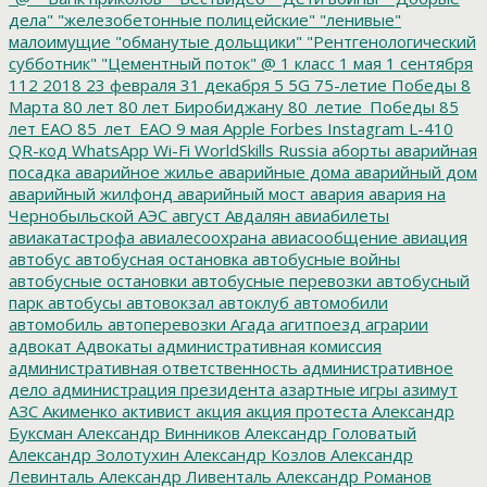
дела"
"железобетонные полицейские"
"ленивые"
малоимущие
"обманутые дольщики"
"Рентгенологический
субботник"
"Цементный поток"
@
1 класс
1 мая
1 сентября
112
2018
23 февраля
31 декабря
5
5G
75-летие Победы
8
Марта
80 лет
80 лет Биробиджану
80_летие_Победы
85
лет ЕАО
85_лет_ЕАО
9 мая
Apple
Forbes
Instagram
L-410
QR-код
WhatsApp
Wi-Fi
WorldSkills Russia
аборты
аварийная
посадка
аварийное жилье
аварийные дома
аварийный дом
аварийный жилфонд
аварийный мост
авария
авария на
Чернобыльской АЭС
август
Авдалян
авиабилеты
авиакатастрофа
авиалесоохрана
авиасообщение
авиация
автобус
автобусная остановка
автобусные войны
автобусные остановки
автобусные перевозки
автобусный
парк
автобусы
автовокзал
автоклуб
автомобили
автомобиль
автоперевозки
Агада
агитпоезд
аграрии
адвокат
Адвокаты
административная комиссия
административная ответственность
административное
дело
администрация президента
азартные игры
азимут
АЗС
Акименко
активист
акция
акция протеста
Александр
Буксман
Александр Винников
Александр Головатый
Александр Золотухин
Александр Козлов
Александр
Левинталь
Александр Ливенталь
Александр Романов