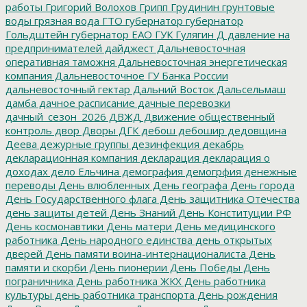
работы
Григорий Волохов
Грипп
Грудинин
грунтовые
воды
грязная вода
ГТО
губернатор
губернатор
Гольдштейн
губернатор ЕАО
ГУК
Гулягин
Д
давление на
предпринимателей
дайджест
Дальневосточная
оперативная таможня
Дальневосточная энергетическая
компания
Дальневосточное ГУ Банка России
дальневосточный гектар
Дальний Восток
Дальсельмаш
дамба
дачное расписание
дачные перевозки
дачный_сезон_2026
ДВЖД
Движение общественный
контроль
двор
Дворы
ДГК
дебош
дебошир
дедовщина
Деева
дежурные группы
дезинфекция
декабрь
декларационная компания
декларация
декларация о
доходах
дело Ельчина
демография
демогрфия
денежные
переводы
День влюбленных
День географа
День города
День Государственного флага
День защитника Отечества
день защиты детей
День Знаний
День Конституции РФ
День космонавтики
День матери
День медицинского
работника
День народного единства
день открытых
дверей
День памяти воина-интернационалиста
День
памяти и скорби
День пионерии
День Победы
День
пограничника
День работника ЖКХ
День работника
культуры
день работника транспорта
День рождения