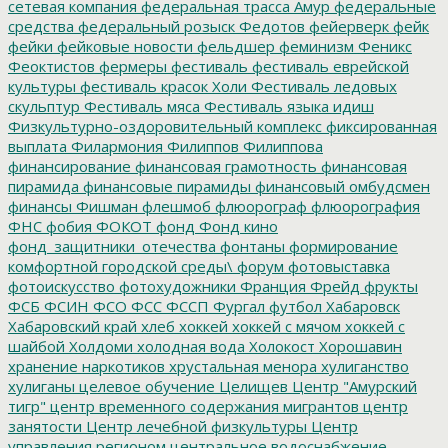
сетевая компания
федеральная трасса Амур
федеральные
средства
федеральный розыск
Федотов
фейерверк
фейк
фейки
фейковые новости
фельдшер
феминизм
Феникс
Феоктистов
фермеры
фестиваль
фестиваль еврейской
культуры
фестиваль красок Холи
Фестиваль ледовых
скульптур
Фестиваль мяса
Фестиваль языка идиш
Физкультурно-оздоровительный комплекс
фиксированная
выплата
Филармония
Филиппов
Филиппова
финансирование
финансовая грамотность
финансовая
пирамида
финансовые пирамиды
финансовый омбудсмен
финансы
Фишман
флешмоб
флюорограф
флюорография
ФНС
фобия
ФОКОТ
фонд
Фонд кино
фонд_защитники_отечества
фонтаны
формирование
комфортной городской среды\
форум
фотовыставка
фотоискусство
фотохудожники
Франция
Фрейд
фрукты
ФСБ
ФСИН
ФСО
ФСС
ФССП
Фургал
футбол
Хабаровск
Хабаровский край
хлеб
хоккей
хоккей с мячом
хоккей с
шайбой
Холдоми
холодная вода
Холокост
Хорошавин
хранение наркотиков
хрустальная менора
хулиганство
хулиганы
целевое обучение
Целищев
Центр "Амурский
тигр"
центр временного содержания мигрантов
центр
занятости
Центр лечебной физкультуры
Центр
управления регионом
центральное водоснабжение