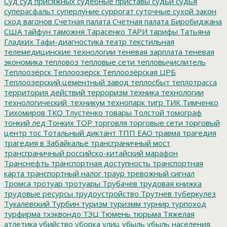
Суд
суд присяжных
судебные приставы
судьи
судья
суперасфальт
суперлуние
суррогат
суточные
сухой закон
сход вагонов
Счетная палата
Счетная палата Биробиджана
США
тайфун
таможня
Тарасенко
ТАРИ
тарифы
Татьяна
Гладких
Тафи-диагностика
театр
текстильная
телемедицинские технологии
теневая зарплата
теневая
экономика
тепловоз
тепловые сети
тепловычислитель
Теплоозёрск
Теплоозерск
Теплоозёрская ЦРБ
Теплоозерский цементный завод
теплосбыт
теплотрасса
территория действий
терроризм
техника
технологии
технологический_техникум
технопарк
тигр
ТИК
Тимченко
Тихомиров
ТКО
Тлустенко
товары
Толстой
томограф
тонкий лед
Тонких
ТОР
торговля
торговые сети
торговый
центр
тос
Тотальный диктант
ТПП ЕАО
травма
трагедия
трагедия в Забайкалье
трансграничный мост
трансграничный российско-китайский марафон
Транснефть
транспортная доступность
транспортная
карта
транспортный налог
траур
тревожный сигнал
Тромса
тротуар
тротуары
Трубачев
трудовая книжка
трудовые ресурсы
трудоустройство
Трутнев
туберкулез
Тукалевский
Турбин
туризм
туризмм
турнир
турпоход
турфирма
тхэквондо
ТЭЦ
Тюмень
тюрьма
Тяжелая
атлетика
убийство
уборка улиц
убыль
убыль населения