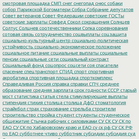
смотровая площадка
СМП
снег
снегопад
снюс
собаки
собор Парижской Богоматери
Собра
Собрание депутатов
Совет ветеранов
Совет Федерации
советские ГОСТы
советские зарплаты
Совфед
Сокол
сокращения
Солнцев
Солтус
Солцнев
соотечественники
Сопка
соревнования
сотовая связь
сотрудничество
соцвыплаты
соцзащита
социально-культурный центр
социально-политическая
устойчивость
социально-экономическое положение
социальное питание
социальные выплаты
социальные
пенсии
социальные сети
социальный контракт
Социальный фонд
соцопрос
соцсети
соя
спасатели
спасение
спецтранспорт
СПИД
спорт
спортивная
акробатика
спортивная площадка
спорткомплекс
Справедливая Россия
справка
справки
СПЧ
среднее
образование
средняя зарплата
срок годности
СССР
старый
мост
статистика
статья
стела
стимулирующие выплаты
стипендия
стихия
столица
столица ДфО
стоматология
страйкбол
страх
страхование
стрельба
строители
строительство
стройка
студент
студенты
студенческое
общежитие
Стычка рабочих с силовиками
СУ СК
СУ СК по
ЕАО
СУ СК по Хабаровскому краю и ЕАО
су ск рф
СУ СК РФ
по ЕАО
субботнее чтиво
субботник
субсидии
субсидия
суд