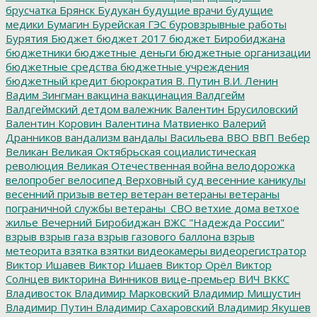
брусчатка
Брянск
Будукан
будущие врачи
будущие
медики
Бумагин
Бурейская ГЭС
буровзрывные работы
Бурятия
Бюджет
бюджет 2017
бюджет Биробиджана
бюджетники
бюджетные деньги
бюджетные организации
бюджетные средства
бюджетные учреждения
бюджетный кредит
бюрократия
В. Путин
В.И. Ленин
Вадим Зингман
вакцина
вакцинация
Валдгейм
Валдгеймский детдом
валежник
Валентин Брусиловский
Валентин Коровин
Валентина Матвиенко
Валерий
Дранников
вандализм
вандалы
Васильева
ВВО
ВВП
Вебер
Великан
Великая Октябрьская социалистическая
революция
Великая Отечественная война
велодорожка
велопробег
велосипед
Верховный суд
весенние каникулы
весенний призыв
ветер
ветеран
ветераны
ветераны
пограничной службы
ветераны_СВО
ветхие дома
ветхое
жилье
Вечерний Биробиджан
ВЖС "Надежда России"
взрыв
взрыв газа
взрыв газового баллона
взрыв
метеорита
взятка
взятки
видеокамеры
видеорегистратор
Виктор Ишавев
Виктор Ишаев
Виктор Орёл
Виктор
Солнцев
викторина
Винников
вице-премьер
ВИЧ
ВККС
Владивосток
Владимир Марковский
Владимир Мишустин
Владимир Путин
Владимир Сахаровский
Владимир Якушев