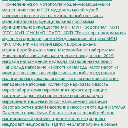
Нижнеленинском
мотопомпа
мошенник
мошенники
мошенничество
МРОТ
мудрость
музей
музей
современного искусства
музыкальный спектакль
муниципалитеты
муниципальная программа
муниципальное имущество
МУП
МУП "Водоканал"
МУП
"ГТС"
МУП "ГУК
МУП "ПАТП"
МУП "Транспортная компания
мусор
мусорная реформа
Мусульманская община
МФЦ
МЧС
МЧС РФ
мэр
мэрия
мэрия Биробиджана
мэрия_Биробиджана
мясо
Мясокомбинат
набережная
Навальный
навигация
наводнение
наводнение_2019
награда
награждение
надежда
Назаров
назначения
Найфельд
наказание
накркотики
наледь
налог
налог на
имущество
налог на профессиональный доход
налоги
налоговая нагрузка
налоговые_льготы
налоговый вычет
нападение
напорный коллектор
наркозависимость
нарколаборатория
наркомания
наркосодержащие
растения
наркотики
нарушение прав инвалидов
нарушение тишины и покоя
нарушения пожарной
безопасности
насвай
население
насосная станция
Наталья
Баженова
наука
Наум Ливант
национальный рейтинг
национальный рейтинг тревожности
наципроект
нацпроект
нацпроекты
НДФЛ
неблагополучные семьи