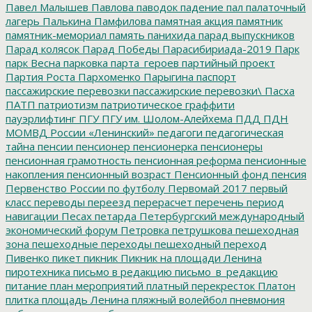
Павел Малышев
Павлова
паводок
падение
пал
палаточный
лагерь
Палькина
Памфилова
памятная акция
памятник
памятник-мемориал
память
панихида
парад выпускников
Парад колясок
Парад Победы
Парасибириада-2019
Парк
парк Весна
парковка
парта_героев
партийный проект
Партия Роста
Пархоменко
Парыгина
паспорт
пассажирские перевозки
пассажирские перевозки\
Пасха
ПАТП
патриотизм
патриотическое граффити
пауэрлифтинг
ПГУ
ПГУ им. Шолом-Алейхема
ПДД
ПДН
МОМВД России «Ленинский»
педагоги
педагогическая
тайна
пенсии
пенсионер
пенсионерка
пенсионеры
пенсионная грамотность
пенсионная реформа
пенсионные
накопления
пенсионный возраст
Пенсионный фонд
пенсия
Первенство России по футболу
Первомай 2017
первый
класс
переводы
переезд
перерасчет
перечень
период
навигации
Песах
петарда
Петербургский международный
экономический форум
Петровка
петрушкова
пешеходная
зона
пешеходные переходы
пешеходный переход
Пивенко
пикет
пикник
Пикник на площади Ленина
пиротехника
письмо в редакцию
письмо_в_редакцию
питание
план мероприятий
платный перекресток
Платон
плитка
площадь Ленина
пляжный волейбол
пневмония