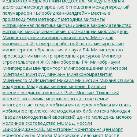
медосмотр
медработники
медсестры
международная
делегация
международные отношения
международный
полумарафон «Биробиджан-Валдгейм»
местные
производители
метеорит
методика
мигранты
миграционная политика
миграционное законодательство
миграция
микрофинансовые_организации
миллиардеры
Минвостокразвития
минеральная вода
Минздрав
минимальный размер заработной платы
минирование
министерство образования и науки РФ
Министерство
просвещения
министр природных ресурсов
Министр
строительства и ЖКХ
Минобороны РФ
Минобрнауки
Минприроды
минпромторг
Минпросвещения
Минстрой
Минтранс
Минтруд
Минфин
Минэкономразвития
Минэнерго
МИР
митинг
Михаил Мишустин
Михаил Озимок
младенцы
Младушка
мнение
мнение_Кузовин
мнение_медицина
мнение_Райт
Мнение_Тиховский
мнение_экономика
мнения
многодетные семьи
многодетные_семьи
мобильная галерея
мобильная связь
мобильное приложение
модельная библиотека
Молодая
Гвардия
молодежный еврейский центр
молодежь
молоко
молочное скотоводство
МОМВД России
«Биробиджанский»
мониторинг
мониторинг цен
морг
морепродукты
Москва
Московское дело
мост
Мост в