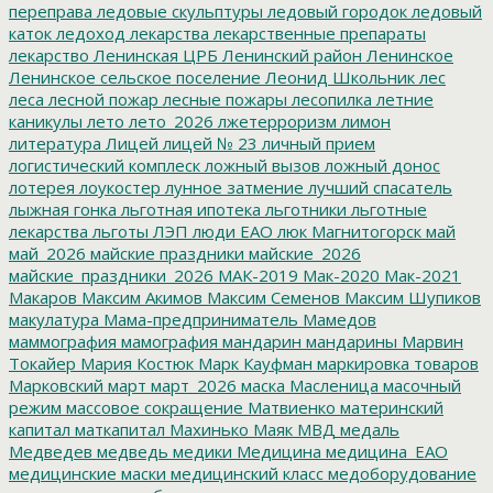
переправа
ледовые скульптуры
ледовый городок
ледовый
каток
ледоход
лекарства
лекарственные препараты
лекарство
Ленинская ЦРБ
Ленинский район
Ленинское
Ленинское сельское поселение
Леонид Школьник
лес
леса
лесной пожар
лесные пожары
лесопилка
летние
каникулы
лето
лето_2026
лжетерроризм
лимон
литература
Лицей
лицей № 23
личный прием
логистический комплеск
ложный вызов
ложный донос
лотерея
лоукостер
лунное затмение
лучший спасатель
лыжная гонка
льготная ипотека
льготники
льготные
лекарства
льготы
ЛЭП
люди ЕАО
люк
Магнитогорск
май
май_2026
майские праздники
майские_2026
майские_праздники_2026
МАК-2019
Мак-2020
Мак-2021
Макаров
Максим Акимов
Максим Семенов
Максим Шупиков
макулатура
Мама-предприниматель
Мамедов
маммография
мамография
мандарин
мандарины
Марвин
Токайер
Мария Костюк
Марк Кауфман
маркировка товаров
Марковский
март
март_2026
маска
Масленица
масочный
режим
массовое сокращение
Матвиенко
материнский
капитал
маткапитал
Махинько
Маяк
МВД
медаль
Медведев
медведь
медики
Медицина
медицина_ЕАО
медицинские маски
медицинский класс
медоборудование