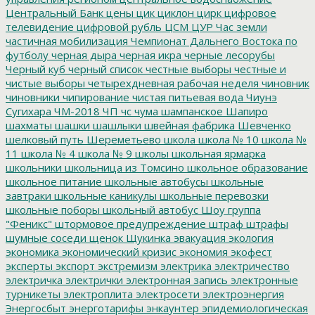
Центральный Банк
цены
цик
циклон
цирк
цифровое
телевидение
цифровой рубль
ЦСМ
ЦУР
Час земли
частичная мобилизация
Чемпионат Дальнего Востока по
футболу
черная дыра
черная икра
черные лесорубы
Черный куб
черный список
честные выборы
честные и
чистые выборы
четырехдневная рабочая неделя
чиновник
чиновники
чипирование
чистая питьевая вода
Чиунэ
Сугихара
ЧМ-2018
ЧП
чс
чума
шампанское
Шапиро
шахматы
шашки
шашлыки
швейная фабрика
Шевченко
шелковый путь
Шереметьево
школа
школа № 10
школа №
11
школа № 4
школа № 9
школы
школьная ярмарка
школьники
школьница из Томсино
школьное образование
школьное питание
школьные автобусы
школьные
завтраки
школьные каникулы
школьные перевозки
школьные поборы
школьный автобус
Шоу группа
"Феникс"
штормовое предупреждение
штраф
штрафы
шумные соседи
щенок
Щукинка
эвакуация
экология
экономика
экономический кризис
экономия
экофест
эксперты
экспорт
экстремизм
электрика
электричество
электричка
электрички
электронная запись
электронные
турникеты
электроплита
электросети
электроэнергия
Энергосбыт
энерготарифы
энкаунтер
эпидемиологическая