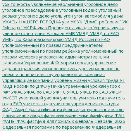
убыточность
увольнение
увольнения
уголовное дело
уголовное преследование
уголовный кодекс
уголовный
розыск
уголоное дело
уголь
угон
угон автомобиля
удача
УЖАСЫ НАШЕГО ГОРОДКА
узи
УК
УК "ДомСтроСервис"
УК
"Монарх"
УК РФ
указ Президента
укладка
Украина
укусы
уличное освещение
Улюкаев
УМВ
УМВД
УМВД по ЕАО
УМВД по Хабаровскому краю
УМВД России по ЕАО
уполномоченный по правам предпринимателей
уполномоченный по правам ребенка
уполномоченный по
правам человека
управление административными
зданиями
Управление ЖКХ мэрии города
управление
здравоохранения
управление культуры
управление по
опеке и попечительству
управляющая компания
управляющие компании
уровень жизни
условия труда
УТ
МВД России по ДФО
утечка
утраченный урожай
утро с
"@"
УФАС
УФАС по ЕАО
УФНС
УФСБ
УФСБ по ЕАО
УФСИН
УФССП
участковый
учения
учитель
учитель года
учитель
года ЕАО
учитель_года
учителя
учреждения культуры
ФАД "Амур"
фальсификация
фальсифицированное масло
фальшивая купюра
фальшивомонетчики
фанфурики
ФАП
ФАПы
ФАС
фастфуд для пожилых
февраль
февраль_2026
федеральная программа по переселению
Федеральная