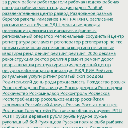
за рулем
работа
работодатели
рабочая неделя
рабочая
поездка
рабочие места
радиация
радон
Разбой
развлекательный центр
развод
Раздольное
размыв
берегов
ракеты
Рамазанов
РАН
РАНХиГС
расписание
расписание автобусов
РДШ
реальные доходы
реанимация
ревизия
региональные финансы
региональный оператор
Региональный сосудистый центр
регистратура
регламент
регоператор
регоператор по тко
режим самоизоляции
резиновая квартира
резиновые
квартиры
рейд
рейинг
рейтинг
рейтинг_2026
реклама
реконструкция
ректор
религия
ремонт
ремонт дорог
реорганизация
реструктуризация
ресурсный центр
ресурсоснабжающая организация
РЖД
РИА Рейтинг
ритуальные услуги
рйтинг
рогатый скот
роддом
Родительский день
роды
рождаемость
Рождество
розыск
Ропотребнадзор
Росавиация
Росводресурсы
Росгвардия
Роскачество
Роскомнадзор
Росконтроль
Рослесхоз
Роспотребнадзор
россельхознадзор
российская
экономика
Российский Азимут
Россия
Росстат
рост цен
Ростислав Гольдштейн
Ростовская область
роуминг
РПЦ
РСПП
рубка деревьев
рубли
рубль
Рудное
ружье
рукопашный бой
Румянцева
Русская поляна
рыба
рыбалка
рыбоводные заводы
рынок труда
рысь
с. Ленинское