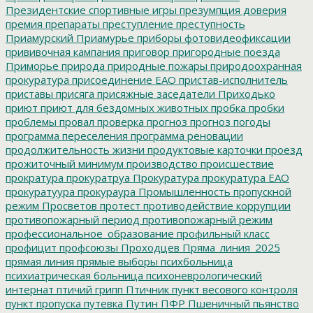
Президентские спортивные игры
презумпция доверия
премия
препараты
преступление
преступность
Приамурский
Приамурье
приборы фотовидеофиксации
прививочная кампания
приговор
пригородные поезда
Приморье
природа
природные пожары
природоохранная
прокуратура
присоединение ЕАО
пристав-исполнитель
приставы
присяга
присяжные заседатели
Приходько
приют
приют для бездомных животных
пробка
пробки
проблемы
провал
проверка
прогноз
прогноз погоды
программа переселения
программа реновации
продолжительность жизни
продуктовые карточки
проезд
прожиточный минимум
производство
происшествие
прократура
прокуратруа
Прокуратура
прокуратура ЕАО
прокуратуура
прокураура
Промышленность
пропускной
режим
Просветов
протест
противодействие коррупции
противопожарный период
противопожарный режим
профессиональное_образование
профильный класс
профицит
профсоюзы
Проходцев
Пряма_линия_2025
прямая линия
прямые выборы
психбольница
психиатрическая больница
психоневрологический
интернат
птичий грипп
Птичник
пункт весового контроля
пункт пропуска
путевка
Путин
ПФР
Пшеничный
пьянство