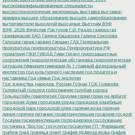
высококвалифицированные специалисты
высокотехнологичная_медпомощь
выставка
выставка-
ярмарка
высшее образование
высшее самообразование
вытрезвители
выходной
выходные
Вьетнам
ВЭФ
ВЭФ_2026
Вячеслав Пастухов
Г.И. Радде
гадюка
газ
газификация ЕАО
Галина Кашапова
Галина Соколова
Галушка
гараж
гаражи
Гаршин
ГДК
Генеральная
прокуратура
генпрокуратура
Генпрокуратура РФ
гериатрия
ГЖИ
ГИБДД
Гиви
Гигант
гидрозащитные
сооружения
гидрологическая обстановка
гидрологическая
ситуация
гимназия
гимназия № 1
главный федеральный
инспектор
год культурного наследия
год педагога и
наставника
Год семьи
Год экологии
Год_единства_народов_России
Гознак
ГОК
Голикова
Головатый
гололед
голосование
голубая сорока
Гольдштейн
гомеопатия
Гордума
горки
горки на Арбате
городская Дума
городская среда
городское кладбище
городской парк
городской пляж
горячая вода
горячая
линия
горячее питание
госавтоинспекция
госархив
госдолг
Госдума
госжилинспекция
господдержка
госслужащие
гостиница "Восток"
госуслуги
госхакупки
ГП "Фармация"
грабеж
град
граница
грант
график подвоза воды
график