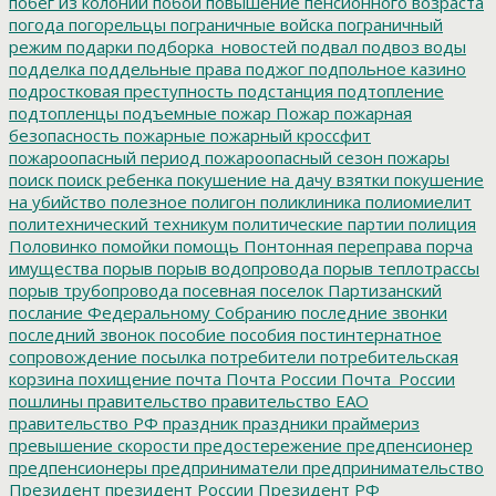
побег из колонии
побои
повышение пенсионного возраста
погода
погорельцы
пограничные войска
пограничный
режим
подарки
подборка_новостей
подвал
подвоз воды
подделка
поддельные права
поджог
подпольное казино
подростковая преступность
подстанция
подтопление
подтопленцы
подъемные
пожар
Пожар
пожарная
безопасность
пожарные
пожарный кроссфит
пожароопасный период
пожароопасный сезон
пожары
поиск
поиск ребенка
покушение на дачу взятки
покушение
на убийство
полезное
полигон
поликлиника
полиомиелит
политехнический техникум
политические партии
полиция
Половинко
помойки
помощь
Понтонная переправа
порча
имущества
порыв
порыв водопровода
порыв теплотрассы
порыв трубопровода
посевная
поселок Партизанский
послание Федеральному Собранию
последние звонки
последний звонок
пособие
пособия
постинтернатное
сопровождение
посылка
потребители
потребительская
корзина
похищение
почта
Почта России
Почта_России
пошлины
правительство
правительство ЕАО
правительство РФ
праздник
праздники
праймериз
превышение скорости
предостережение
предпенсионер
предпенсионеры
предприниматели
предпринимательство
Президент
президент России
Президент РФ