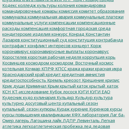
Кодекс
колледж культуры
колония
командировка
командировочные
комары
комиссия
комитет образования
коммуналка
коммунальная авария
коммунальные платежи
коммунальные услуги
компенсации
компенсационные
расходы
компенсация
комфортная городская среда
кондитерские изделия
конкурс
Конрад
Константин
Лазарев
конституционный суд
конституция
контрабанда
контрафакт
конфликт интересов
концерт
Корж
коронавирус
коронавирусные выплаты
коронаврус
Коростелев
короткая рабочая неделя
коррупция
корь
Косвинцев
космодром
космодром_Восточный
космос
котельная
Кочмар
КПРФ
КПСС
кража
кражи
красная икра
Краснодарский край
кредит
кредитная амнистия
кредитоспособность
Кремль
креозот
Крещение
кризис
Крик души
Криминал
Крым
крытый каток
крытый_каток
КСН
КТ-исследование
Кубок лосося
КУГИ
КУГИ ЕАО
Кудесник
кудо
кулинария
Кульдкр
Кульдур
культура
культурно досуговый центр
купальный сезон
купальный_сезон
купюры
Кураж
курение
Куренков
курсы
курсы повышения квалификации
КФХ
лаборатория
Лаг ба-
Омер
лагерь
Лагошина
лайк
ЛДПР
Левинталь
Легкая
атлетика
легкоатлетическая пробежка
лед
ледовая