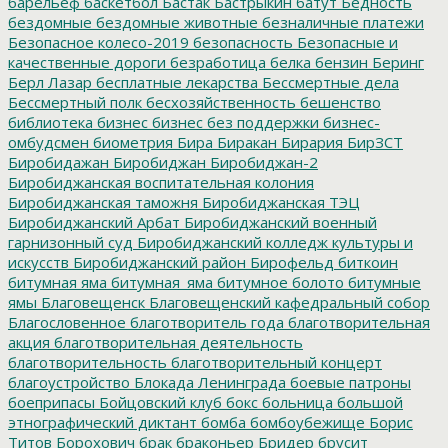
барельеф
баскетбол
Бастак
Бастрыкин
батут
Бедность
бездомные
бездомные животные
безналичные платежи
Безопасное колесо-2019
безопасность
Безопасные и
качественные дороги
безработица
белка
бензин
Беринг
Берл Лазар
бесплатные лекарства
Бессмертные дела
Бессмертный полк
бесхозяйственность
бешенство
библиотека
бизнес
бизнес без поддержки
бизнес-
омбудсмен
биометрия
Бира
Биракан
Бирария
БирЗСТ
Биробидажан
Биробиджан
Биробиджан-2
Биробиджанская воспитательная колония
Биробиджанская таможня
Биробиджанская ТЭЦ
Биробиджанский Арбат
Биробиджанский военный
гарнизонный суд
Биробиджанский колледж культуры и
искусств
Биробиджанский район
Бирофельд
биткоин
битумная яма
битумная_яма
битумное болото
битумные
ямы
Благовещенск
Благовещенский кафедральный собор
Благословенное
благотворитель года
благотворительная
акция
благотворительная деятельность
благотворительность
благотворительный концерт
благоустройство
Блокада Ленинграда
боевые патроны
боеприпасы
Бойцовский клуб
бокс
больница
большой
этнографический диктант
бомба
бомбоубежище
Борис
Титов
Борохович
брак
браконьер
Бридер
брусит