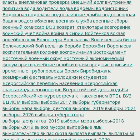
власть
внеплановая проверка
Внешний долг
внутренняя
политика
вода
водители
водка
водоемы
водоисточник
Водоканал
водолазы
водоналивные дамбы
водонапорная
башня
водоснабжение
военная служба
военные сборы
военный комиссар
ВОЗ
возврат_стеклотары
возгорание
воинский учет
война
война в Сирии
Войтенков
вокзал
волейбол
волк
Волонтеры
Волочаевка
Волочаевская битва
Волочаевский бой
вольная борьба
Ворожбит
Воропаева
воспитательная колония
воспоминания
Востокцемент
Восточный военный округ
Восточный экономический
форум
врач
врачебные ошибки
врачи
вредные привычки
временные трубопроводы
Время Биробиджана
всемирный фестиваль молодежи и студентов
Всероссийская перепись населения
Всероссийская
спартакиада пенсионеров
Всероссийский день ходьбы
Всероссийский конкурс
встреча_с_населением
ВТБъ
ВУЗ
ВЦИОМ
выборы
выборы 2017
выборы губернатора
выборы мэра
выборы ректора
выборы_2019
выборы_2021
выборы_2026
выборы_губернатора
выборы_депутатов_2019
выборы_мэра
выборы-2018
выборы-2019
вывоз мусора
выгребные ямы
вымогательство
выпас скота
выплата
выплаты
выплаты за
урожай
выпускники
выпускной
выпускной_2026