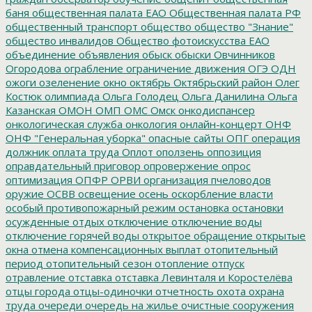
баня
общественная палата ЕАО
Общественная палата РФ
общественный транспорт
общество
общество "Знание"
общество инвалидов
Общество фотоискусства ЕАО
объединение
объявления
обыск
обыски
Овчинников
Огородова
ограбление
ограничение движения
ОГЭ
ОДН
ожоги
озеленение
окно
октябрь
Октябрьский район
Олег
Костюк
олимпиада
Ольга Голодец
Ольга Данилина
Ольга
Казанская
ОМОН
ОМП
ОМС
Омск
онкодиспансер
онкологическая служба
онкология
онлайн-концерт
ОНФ
ОНФ "Генеральная уборка"
опасные сайты
ОПГ
операция
должник
оплата труда
Оплот
оползень
оппозиция
оправдательный приговор
опровержение
опрос
оптимизация
ОПФР
ОРВИ
организация пчеловодов
оружие
ОСВВ
освещение
осень
оскорбление власти
особый противопожарный режим
остановка
остановки
осужденные
отдых
отключение
отключение воды
отключение горячей воды
открытое обращение
открытые
окна
отмена компенсационных выплат
отопительный
период
отопительный сезон
отопление
отпуск
отравление
отставка
отставка Левинталя и Коростелёва
отцы города
отцы-одиночки
отчетность
охота
охрана
труда
очереди
очередь на жилье
очистные сооружения