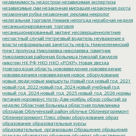
недвижимость
недострои
независимая экспертиза
независимые сми
незаконная миграция
незаконная охота
незаконная рубка
незаконная_реклама
некролог
нелегальная торговля
Немаев
непогода
нерабочая неделя
несанкционированная_торговля
несанкционированный_митинг
несовершеннолетние
несчастный случай
Нетрезвый водитель
неуважение к
власти
неформальная занятость
нефть
Нижнеленинский
пункт пропуска
Николаевка
николаевка_памятник
Николаевская районная больница
Николай Канделя
никотин
НК РФ
НКО
НКО «РОКР»
Новая звезда
Новгородская область
нововвведение
нововведение
нововведениея
нововведения
новое_оборудование
новые люди
новые маршруты
Новый год
новый год_2021
новый год_2022
новый год_2024
новый учебный год
новый_год_2024
новый_год_2025
новый_год_2026
нормы
питания
норовирус
Нотр-Дам
ноябрь
обзор событий за
неделю
Областная больница
областная поликлиника
облздрав
Облученский район
облучье
Облэнергоремонт
Облэнергоремонт Плюс
обман
оборудование
образ
образование
образовательные курсы
образовательные_организации
Обращение
обращения
граждан
обсерватор
обучение
общепит
общественная