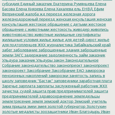
субсидия
Единый заказчик
Екатерина Румянцева
Елена
Басова
Елена Князева
Елена Хахалева
ель
ЕНВД
Ефим
Вепринский
жалоба
жд переезд
железная дорога
железнодорожный переезд
женская кнсультация
женская
консультация
жестокое обращение с детьми
жестокое
обращение с животными
жестокость
живодер
живопись
животноводство
животные
жилищные сертификаты
жилищные условия
жилье
жилье для детей-сирот
жильё
для подтопленцев
ЖКХ
журналистика
Забайкальский край
забег
заболевание
заброшенные здания
заброшенные
земли
ЗАГС
задержание
задолженность
займ
заказник
Ульдура
заказник Ульдуры
закон
Законодательное
Собрание
законодательство
законопреокт
законопроект
законороект
Заксобрание
Заксобрание ЕАО
заморозка
пенсионных накоплений
заморозки
занятость
запись в
школу
заповедник "Бастак"
заповедники
заработная плата
Заречье
зарплата
зарплаты
заслуженный работник ЖКХ
зачистка_судей
защита прав предпринимателей
защита
предпринимателей
здравоохранение
земледельцы
землетрясение
земля
земский доктор
Земский_учитель
зима пришла
змеи
змея
золотой губернатор
Золотухин
золотые медалисты
зоозащитники
Иван Благодырь
Иван