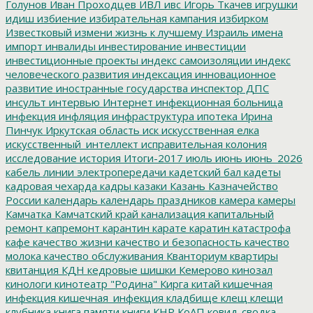
Голунов
Иван Проходцев
ИВЛ
ивс
Игорь Ткачев
игрушки
идиш
избиение
избирательная кампания
избирком
Известковый
измени жизнь к лучшему
Израиль
имена
импорт
инвалиды
инвестирование
инвестиции
инвестиционные проекты
индекс самоизоляции
индекс
человеческого развития
индексация
инновационное
развитие
иностранные государства
инспектор ДПС
инсульт
интервью
Интернет
инфекционная больница
инфекция
инфляция
инфраструктура
ипотека
Ирина
Пинчук
Иркутская область
иск
искусственная елка
искусственный_интеллект
исправительная колония
исследование
история
Итоги-2017
июль
июнь
июнь_2026
кабель линии электропередачи
кадетский бал
кадеты
кадровая чехарда
кадры
казаки
Казань
Казначейство
России
календарь
календарь праздников
камера
камеры
Камчатка
Камчатский край
канализация
капитальный
ремонт
капремонт
карантин
карате
каратин
катастрофа
кафе
качество жизни
качество и безопасность
качество
молока
качество обслуживания
Кванториум
квартиры
квитанция
КДН
кедровые шишки
Кемерово
кинозал
кинологи
кинотеатр "Родина"
Кирга
китай
кишечная
инфекция
кишечная_инфекция
кладбище
клещ
клещи
клубника
книга памяти
книги
КНР
КоАП
ковид-сводка