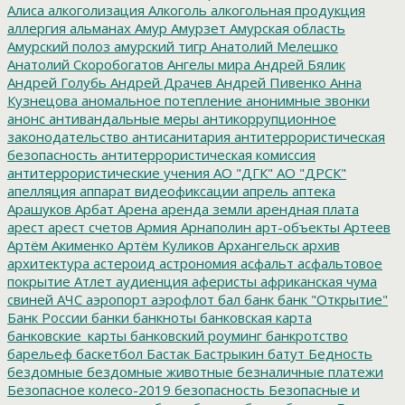
Алиса
алкоголизация
Алкоголь
алкогольная продукция
аллергия
альманах
Амур
Амурзет
Амурская область
Амурский полоз
амурский тигр
Анатолий Мелешко
Анатолий Скоробогатов
Ангелы мира
Андрей Бялик
Андрей Голубь
Андрей Драчев
Андрей Пивенко
Анна
Кузнецова
аномальное потепление
анонимные звонки
анонс
антивандальные меры
антикоррупционное
законодательство
антисанитария
антитеррористическая
безопасность
антитеррористическая комиссия
антитеррористические учения
АО "ДГК"
АО "ДРСК"
апелляция
аппарат видеофиксации
апрель
аптека
Арашуков
Арбат
Арена
аренда земли
арендная плата
арест
арест счетов
Армия
Арнаполин
арт-объекты
Артеев
Артём Акименко
Артём Куликов
Архангельск
архив
архитектура
астероид
астрономия
асфальт
асфальтовое
покрытие
Атлет
аудиенция
аферисты
африканская чума
свиней
АЧС
аэропорт
аэрофлот
бал
банк
банк "Открытие"
Банк России
банки
банкноты
банковская карта
банковские_карты
банковский роуминг
банкротство
барельеф
баскетбол
Бастак
Бастрыкин
батут
Бедность
бездомные
бездомные животные
безналичные платежи
Безопасное колесо-2019
безопасность
Безопасные и