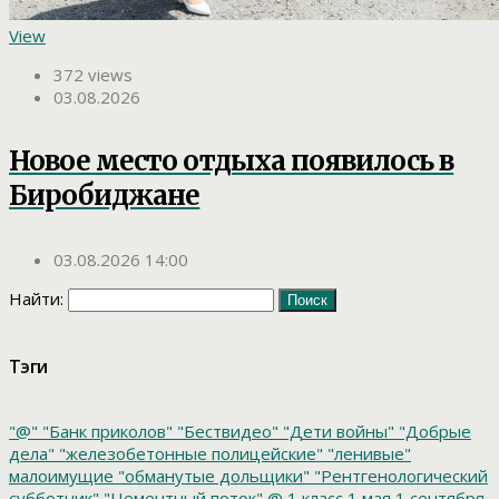
View
372 views
03.08.2026
Новое место отдыха появилось в
Биробиджане
03.08.2026 14:00
Найти:
Тэги
"@"
"Банк приколов"
"Бествидео"
"Дети войны"
"Добрые
дела"
"железобетонные полицейские"
"ленивые"
малоимущие
"обманутые дольщики"
"Рентгенологический
субботник"
"Цементный поток"
@
1 класс
1 мая
1 сентября