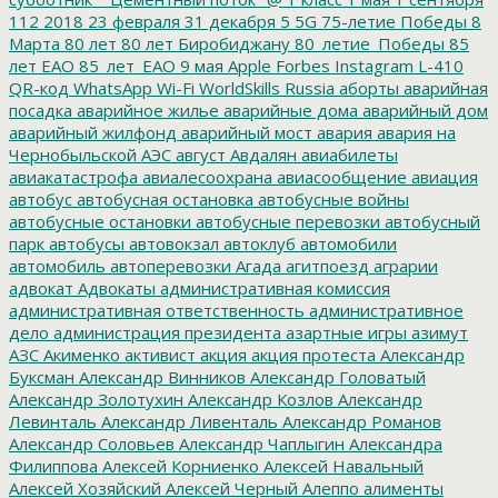
112
2018
23 февраля
31 декабря
5
5G
75-летие Победы
8
Марта
80 лет
80 лет Биробиджану
80_летие_Победы
85
лет ЕАО
85_лет_ЕАО
9 мая
Apple
Forbes
Instagram
L-410
QR-код
WhatsApp
Wi-Fi
WorldSkills Russia
аборты
аварийная
посадка
аварийное жилье
аварийные дома
аварийный дом
аварийный жилфонд
аварийный мост
авария
авария на
Чернобыльской АЭС
август
Авдалян
авиабилеты
авиакатастрофа
авиалесоохрана
авиасообщение
авиация
автобус
автобусная остановка
автобусные войны
автобусные остановки
автобусные перевозки
автобусный
парк
автобусы
автовокзал
автоклуб
автомобили
автомобиль
автоперевозки
Агада
агитпоезд
аграрии
адвокат
Адвокаты
административная комиссия
административная ответственность
административное
дело
администрация президента
азартные игры
азимут
АЗС
Акименко
активист
акция
акция протеста
Александр
Буксман
Александр Винников
Александр Головатый
Александр Золотухин
Александр Козлов
Александр
Левинталь
Александр Ливенталь
Александр Романов
Александр Соловьев
Александр Чаплыгин
Александра
Филиппова
Алексей Корниенко
Алексей Навальный
Алексей Хозяйский
Алексей Черный
Алеппо
алименты