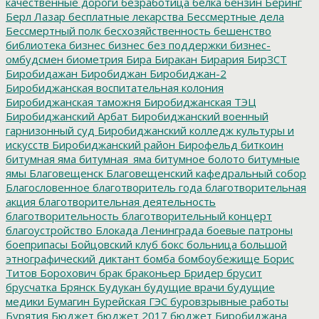
качественные дороги
безработица
белка
бензин
Беринг
Берл Лазар
бесплатные лекарства
Бессмертные дела
Бессмертный полк
бесхозяйственность
бешенство
библиотека
бизнес
бизнес без поддержки
бизнес-
омбудсмен
биометрия
Бира
Биракан
Бирария
БирЗСТ
Биробидажан
Биробиджан
Биробиджан-2
Биробиджанская воспитательная колония
Биробиджанская таможня
Биробиджанская ТЭЦ
Биробиджанский Арбат
Биробиджанский военный
гарнизонный суд
Биробиджанский колледж культуры и
искусств
Биробиджанский район
Бирофельд
биткоин
битумная яма
битумная_яма
битумное болото
битумные
ямы
Благовещенск
Благовещенский кафедральный собор
Благословенное
благотворитель года
благотворительная
акция
благотворительная деятельность
благотворительность
благотворительный концерт
благоустройство
Блокада Ленинграда
боевые патроны
боеприпасы
Бойцовский клуб
бокс
больница
большой
этнографический диктант
бомба
бомбоубежище
Борис
Титов
Борохович
брак
браконьер
Бридер
брусит
брусчатка
Брянск
Будукан
будущие врачи
будущие
медики
Бумагин
Бурейская ГЭС
буровзрывные работы
Бурятия
Бюджет
бюджет 2017
бюджет Биробиджана