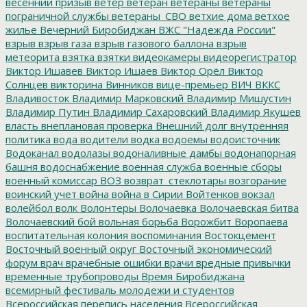
весенний призыв
ветер
ветеран
ветераны
ветераны
пограничной службы
ветераны_СВО
ветхие дома
ветхое
жилье
Вечерний Биробиджан
ВЖС "Надежда России"
взрыв
взрыв газа
взрыв газового баллона
взрыв
метеорита
взятка
взятки
видеокамеры
видеорегистратор
Виктор Ишавев
Виктор Ишаев
Виктор Орёл
Виктор
Солнцев
викторина
Винников
вице-премьер
ВИЧ
ВККС
Владивосток
Владимир Марковский
Владимир Мишустин
Владимир Путин
Владимир Сахаровский
Владимир Якушев
власть
внеплановая проверка
Внешний долг
внутренняя
политика
вода
водители
водка
водоемы
водоисточник
Водоканал
водолазы
водоналивные дамбы
водонапорная
башня
водоснабжение
военная служба
военные сборы
военный комиссар
ВОЗ
возврат_стеклотары
возгорание
воинский учет
война
война в Сирии
Войтенков
вокзал
волейбол
волк
Волонтеры
Волочаевка
Волочаевская битва
Волочаевский бой
вольная борьба
Ворожбит
Воропаева
воспитательная колония
воспоминания
Востокцемент
Восточный военный округ
Восточный экономический
форум
врач
врачебные ошибки
врачи
вредные привычки
временные трубопроводы
Время Биробиджана
всемирный фестиваль молодежи и студентов
Всероссийская перепись населения
Всероссийская