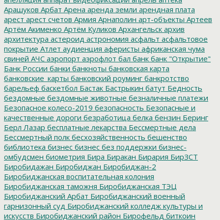
Арашуков
Арбат
Арена
аренда земли
арендная плата
арест
арест счетов
Армия
Арнаполин
арт-объекты
Артеев
Артём Акименко
Артём Куликов
Архангельск
архив
архитектура
астероид
астрономия
асфальт
асфальтовое
покрытие
Атлет
аудиенция
аферисты
африканская чума
свиней
АЧС
аэропорт
аэрофлот
бал
банк
банк "Открытие"
Банк России
банки
банкноты
банковская карта
банковские_карты
банковский роуминг
банкротство
барельеф
баскетбол
Бастак
Бастрыкин
батут
Бедность
бездомные
бездомные животные
безналичные платежи
Безопасное колесо-2019
безопасность
Безопасные и
качественные дороги
безработица
белка
бензин
Беринг
Берл Лазар
бесплатные лекарства
Бессмертные дела
Бессмертный полк
бесхозяйственность
бешенство
библиотека
бизнес
бизнес без поддержки
бизнес-
омбудсмен
биометрия
Бира
Биракан
Бирария
БирЗСТ
Биробидажан
Биробиджан
Биробиджан-2
Биробиджанская воспитательная колония
Биробиджанская таможня
Биробиджанская ТЭЦ
Биробиджанский Арбат
Биробиджанский военный
гарнизонный суд
Биробиджанский колледж культуры и
искусств
Биробиджанский район
Бирофельд
биткоин