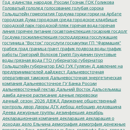
Год_единства_народов_России
Гознак
ГОК
Голикова
Головатый
гололед
голосование
голубая сорока
Гольдштейн
гомеопатия
Гордума
горки
горки на Арбате
городская Дума
городская среда
городское кладбище
городской парк
городской пляж
горячая вода
горячая
линия
горячее питание
госавтоинспекция
госархив
госдолг
Госдума
госжилинспекция
господдержка
госслужащие
гостиница "Восток"
госуслуги
госхакупки
ГП "Фармация"
грабеж
град
граница
грант
график подвоза воды
график
работы
Григорий Волохов
Грипп
Грудинин
грунтовые
воды
грязная вода
ГТО
губернатор
губернатор
Гольдштейн
губернатор ЕАО
ГУК
Гулягин
Д
давление на
предпринимателей
дайджест
Дальневосточная
оперативная таможня
Дальневосточная энергетическая
компания
Дальневосточное ГУ Банка России
дальневосточный гектар
Дальний Восток
Дальсельмаш
дамба
дачное расписание
дачные перевозки
дачный_сезон_2026
ДВЖД
Движение общественный
контроль
двор
Дворы
ДГК
дебош
дебошир
дедовщина
Деева
дежурные группы
дезинфекция
декабрь
декларационная компания
декларация
декларация о
доходах
дело Ельчина
демография
демогрфия
денежные
переводы
День влюбленных
День географа
День города