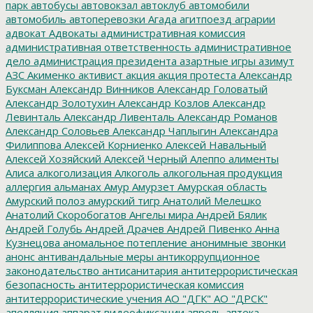
парк
автобусы
автовокзал
автоклуб
автомобили
автомобиль
автоперевозки
Агада
агитпоезд
аграрии
адвокат
Адвокаты
административная комиссия
административная ответственность
административное
дело
администрация президента
азартные игры
азимут
АЗС
Акименко
активист
акция
акция протеста
Александр
Буксман
Александр Винников
Александр Головатый
Александр Золотухин
Александр Козлов
Александр
Левинталь
Александр Ливенталь
Александр Романов
Александр Соловьев
Александр Чаплыгин
Александра
Филиппова
Алексей Корниенко
Алексей Навальный
Алексей Хозяйский
Алексей Черный
Алеппо
алименты
Алиса
алкоголизация
Алкоголь
алкогольная продукция
аллергия
альманах
Амур
Амурзет
Амурская область
Амурский полоз
амурский тигр
Анатолий Мелешко
Анатолий Скоробогатов
Ангелы мира
Андрей Бялик
Андрей Голубь
Андрей Драчев
Андрей Пивенко
Анна
Кузнецова
аномальное потепление
анонимные звонки
анонс
антивандальные меры
антикоррупционное
законодательство
антисанитария
антитеррористическая
безопасность
антитеррористическая комиссия
антитеррористические учения
АО "ДГК"
АО "ДРСК"
апелляция
аппарат видеофиксации
апрель
аптека