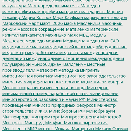
макулатура
Мама-предприниматель
Мамедов
маммография
мамография
мандарин
мандарины
Марвин
Токайер
Мария Костюк
Марк Кауфман
маркировка товаров
Марковский
март
март_2026
маска
Масленица
масочный
режим
массовое сокращение
Матвиенко
материнский
капитал
маткапитал
Махинько
Маяк
МВД
медаль
Медведев
медведь
медики
Медицина
медицина_ЕАО
медицинские маски
медицинский класс
медоборудование
медосмотр
медработники
медсестры
международная
делегация
международные отношения
международный
полумарафон «Биробиджан-Валдгейм»
местные
производители
метеорит
методика
мигранты
миграционная политика
миграционное законодательство
миграция
микрофинансовые_организации
миллиардеры
Минвостокразвития
минеральная вода
Минздрав
минимальный размер заработной платы
минирование
министерство образования и науки РФ
Министерство
просвещения
министр природных ресурсов
Министр
строительства и ЖКХ
Минобороны РФ
Минобрнауки
Минприроды
минпромторг
Минпросвещения
Минстрой
Минтранс
Минтруд
Минфин
Минэкономразвития
Минэнерго
МИР
митинг
Михаил Мишустин
Михаил Озимок