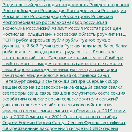
Родительский день
роды
рождаемость
Рождество
розыск
Ропотребнадзор
Росавиация
Росводресурсы
Росгвардия
Роскачество
Роскомнадзор
Росконтроль
Рослесхоз
Роспотребнадзор
россельхознадзор
российская
экономика
Российский Азимут
Россия
Росстат
рост цен
Ростислав Гольдштейн
Ростовская область
роуминг
РПЦ
РСПП
рубка деревьев
рубли
рубль
Рудное
ружье
рукопашный бой
Румянцева
Русская поляна
рыба
рыбалка
рыбоводные заводы
рынок труда
рысь
с. Ленинское
сага_налоговый_гнет
Сад памяти
сальмонеллез
Самбери
самбо
самогон
самодеятельность
самозанятые
самолет
самооборона
самосуд
санавиация
санация
санитария
санитарно-эпидемиологическая обстанвока
Санкт-
Петербург
санкции
сантехника
сатира
Сбербанк
сбор
вещей
сбор на здравоохранение
свадьба
свалка
свалки
светофоры
свищ
связь
священнослужитель
секта
секция
акробатики
сельские врачи
сельские жители
сельский
учитель
сельское хозяйство
сельскохозяйственная
ярмарка
семена
семья
семья года
Семья года-2019
семья
года-2020
Семья года-2021
Сенаторы
сено
сентябрь
Сергей Ерёмин
Сергей Солтус
Сергей Фургал
сертификат
сибиреязвенные захоронения
сигареты
СИЗО
сирена