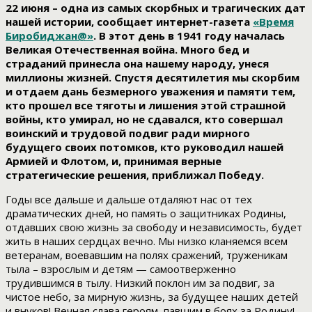
22 июня – одна из самых скорбных и трагических дат
нашей истории, сообщает интернет-газета
«Время
Биробиджан@»
. В этот день в 1941 году началась
Великая Отечественная война. Много бед и
страданий принесла она нашему народу, унеся
миллионы жизней. Спустя десятилетия мы скорбим
и отдаем дань безмерного уважения и памяти тем,
кто прошел все тяготы и лишения этой страшной
войны, кто умирал, но не сдавался, кто совершал
воинский и трудовой подвиг ради мирного
будущего своих потомков, кто руководил нашей
Армией и Флотом, и, принимая верные
стратегические решения, приближал Победу.
Годы все дальше и дальше отдаляют нас от тех
драматических дней, но память о защитниках Родины,
отдавших свою жизнь за свободу и независимость, будет
жить в наших сердцах вечно. Мы низко кланяемся всем
ветеранам, воевавшим на полях сражений, труженикам
тыла – взрослым и детям — самоотверженно
трудившимся в тылу. Низкий поклон им за подвиг, за
чистое небо, за мирную жизнь, за будущее наших детей
и внуков! Вечная слава героям, павшим в боях за Родину!