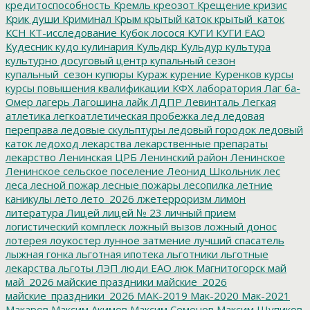
кредитоспособность
Кремль
креозот
Крещение
кризис
Крик души
Криминал
Крым
крытый каток
крытый_каток
КСН
КТ-исследование
Кубок лосося
КУГИ
КУГИ ЕАО
Кудесник
кудо
кулинария
Кульдкр
Кульдур
культура
культурно досуговый центр
купальный сезон
купальный_сезон
купюры
Кураж
курение
Куренков
курсы
курсы повышения квалификации
КФХ
лаборатория
Лаг ба-
Омер
лагерь
Лагошина
лайк
ЛДПР
Левинталь
Легкая
атлетика
легкоатлетическая пробежка
лед
ледовая
переправа
ледовые скульптуры
ледовый городок
ледовый
каток
ледоход
лекарства
лекарственные препараты
лекарство
Ленинская ЦРБ
Ленинский район
Ленинское
Ленинское сельское поселение
Леонид Школьник
лес
леса
лесной пожар
лесные пожары
лесопилка
летние
каникулы
лето
лето_2026
лжетерроризм
лимон
литература
Лицей
лицей № 23
личный прием
логистический комплеск
ложный вызов
ложный донос
лотерея
лоукостер
лунное затмение
лучший спасатель
лыжная гонка
льготная ипотека
льготники
льготные
лекарства
льготы
ЛЭП
люди ЕАО
люк
Магнитогорск
май
май_2026
майские праздники
майские_2026
майские_праздники_2026
МАК-2019
Мак-2020
Мак-2021
Макаров
Максим Акимов
Максим Семенов
Максим Шупиков