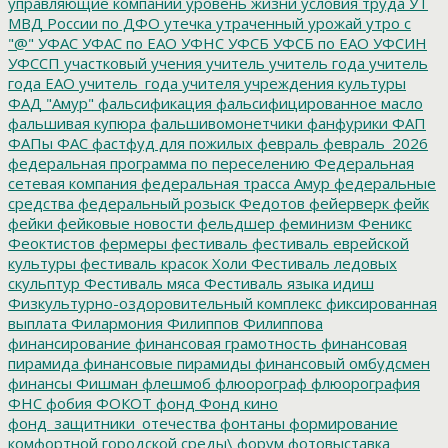
управляющие компании
уровень жизни
условия труда
УТ
МВД России по ДФО
утечка
утраченный урожай
утро с
"@"
УФАС
УФАС по ЕАО
УФНС
УФСБ
УФСБ по ЕАО
УФСИН
УФССП
участковый
учения
учитель
учитель года
учитель
года ЕАО
учитель_года
учителя
учреждения культуры
ФАД "Амур"
фальсификация
фальсифицированное масло
фальшивая купюра
фальшивомонетчики
фанфурики
ФАП
ФАПы
ФАС
фастфуд для пожилых
февраль
февраль_2026
федеральная программа по переселению
Федеральная
сетевая компания
федеральная трасса Амур
федеральные
средства
федеральный розыск
Федотов
фейерверк
фейк
фейки
фейковые новости
фельдшер
феминизм
Феникс
Феоктистов
фермеры
фестиваль
фестиваль еврейской
культуры
фестиваль красок Холи
Фестиваль ледовых
скульптур
Фестиваль мяса
Фестиваль языка идиш
Физкультурно-оздоровительный комплекс
фиксированная
выплата
Филармония
Филиппов
Филиппова
финансирование
финансовая грамотность
финансовая
пирамида
финансовые пирамиды
финансовый омбудсмен
финансы
Фишман
флешмоб
флюорограф
флюорография
ФНС
фобия
ФОКОТ
фонд
Фонд кино
фонд_защитники_отечества
фонтаны
формирование
комфортной городской среды\
форум
фотовыставка