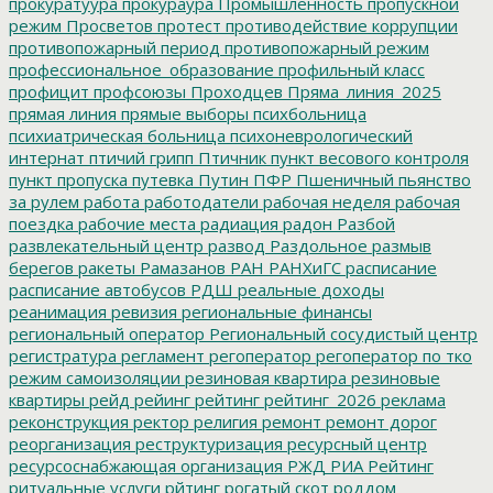
прокуратуура
прокураура
Промышленность
пропускной
режим
Просветов
протест
противодействие коррупции
противопожарный период
противопожарный режим
профессиональное_образование
профильный класс
профицит
профсоюзы
Проходцев
Пряма_линия_2025
прямая линия
прямые выборы
психбольница
психиатрическая больница
психоневрологический
интернат
птичий грипп
Птичник
пункт весового контроля
пункт пропуска
путевка
Путин
ПФР
Пшеничный
пьянство
за рулем
работа
работодатели
рабочая неделя
рабочая
поездка
рабочие места
радиация
радон
Разбой
развлекательный центр
развод
Раздольное
размыв
берегов
ракеты
Рамазанов
РАН
РАНХиГС
расписание
расписание автобусов
РДШ
реальные доходы
реанимация
ревизия
региональные финансы
региональный оператор
Региональный сосудистый центр
регистратура
регламент
регоператор
регоператор по тко
режим самоизоляции
резиновая квартира
резиновые
квартиры
рейд
рейинг
рейтинг
рейтинг_2026
реклама
реконструкция
ректор
религия
ремонт
ремонт дорог
реорганизация
реструктуризация
ресурсный центр
ресурсоснабжающая организация
РЖД
РИА Рейтинг
ритуальные услуги
рйтинг
рогатый скот
роддом