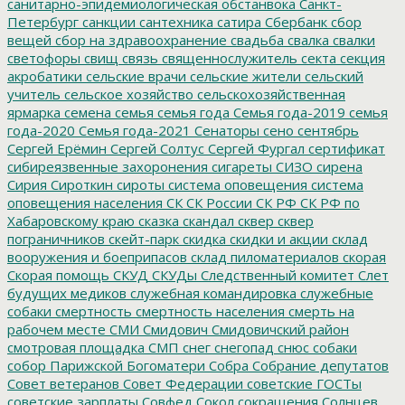
санитарно-эпидемиологическая обстанвока
Санкт-
Петербург
санкции
сантехника
сатира
Сбербанк
сбор
вещей
сбор на здравоохранение
свадьба
свалка
свалки
светофоры
свищ
связь
священнослужитель
секта
секция
акробатики
сельские врачи
сельские жители
сельский
учитель
сельское хозяйство
сельскохозяйственная
ярмарка
семена
семья
семья года
Семья года-2019
семья
года-2020
Семья года-2021
Сенаторы
сено
сентябрь
Сергей Ерёмин
Сергей Солтус
Сергей Фургал
сертификат
сибиреязвенные захоронения
сигареты
СИЗО
сирена
Сирия
Сироткин
сироты
система оповещения
система
оповещения населения
СК
СК России
СК РФ
СК РФ по
Хабаровскому краю
сказка
скандал
сквер
сквер
пограничников
скейт-парк
скидка
скидки и акции
склад
вооружения и боеприпасов
склад пиломатериалов
скорая
Скорая помощь
СКУД
СКУДы
Следственный комитет
Слет
будущих медиков
служебная командировка
служебные
собаки
смертность
смертность населения
смерть на
рабочем месте
СМИ
Смидович
Смидовичский район
смотровая площадка
СМП
снег
снегопад
снюс
собаки
собор Парижской Богоматери
Собра
Собрание депутатов
Совет ветеранов
Совет Федерации
советские ГОСТы
советские зарплаты
Совфед
Сокол
сокращения
Солнцев