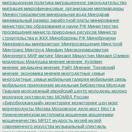
миграционная политика
миграционное законодательство
миграция
микрофинансовые_организации
миллиардеры
Минвостокразвития
минеральная вода
Минздрав
минимальный размер заработной платы
минирование
министерство образования и науки РФ
Министерство
просвещения
министр природных ресурсов
Министр
строительства и ЖКХ
Минобороны РФ
Минобрнауки
Минприроды
минпромторг
Минпросвещения
Минстрой
Минтранс
Минтруд
Минфин
Минэкономразвития
Минэнерго
МИР
митинг
Михаил Мишустин
Михаил Озимок
младенцы
Младушка
мнение
мнение_Кузовин
мнение_медицина
мнение_Райт
Мнение_Тиховский
мнение_экономика
мнения
многодетные семьи
многодетные_семьи
мобильная галерея
мобильная связь
мобильное приложение
модельная библиотека
Молодая
Гвардия
молодежный еврейский центр
молодежь
молоко
молочное скотоводство
МОМВД России
«Биробиджанский»
мониторинг
мониторинг цен
морг
морепродукты
Москва
Московское дело
мост
Мост в
Нижнеленинском
мотопомпа
мошенник
мошенники
мошенничество
МРОТ
мудрость
музей
музей
современного искусства
музыкальный спектакль
муниципалитеты
муниципальная программа