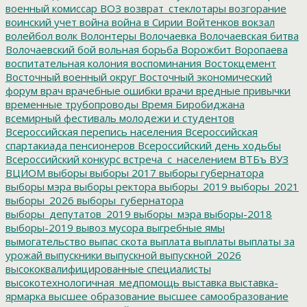
военный комиссар
ВОЗ
возврат_стеклотары
возгорание
воинский учет
война
война в Сирии
Войтенков
вокзал
волейбол
волк
Волонтеры
Волочаевка
Волочаевская битва
Волочаевский бой
вольная борьба
Ворожбит
Воропаева
воспитательная колония
воспоминания
Востокцемент
Восточный военный округ
Восточный экономический
форум
врач
врачебные ошибки
врачи
вредные привычки
временные трубопроводы
Время Биробиджана
всемирный фестиваль молодежи и студентов
Всероссийская перепись населения
Всероссийская
спартакиада пенсионеров
Всероссийский день ходьбы
Всероссийский конкурс
встреча_с_населением
ВТБъ
ВУЗ
ВЦИОМ
выборы
выборы 2017
выборы губернатора
выборы мэра
выборы ректора
выборы_2019
выборы_2021
выборы_2026
выборы_губернатора
выборы_депутатов_2019
выборы_мэра
выборы-2018
выборы-2019
вывоз мусора
выгребные ямы
вымогательство
выпас скота
выплата
выплаты
выплаты за
урожай
выпускники
выпускной
выпускной_2026
высококвалифицированные специалисты
высокотехнологичная_медпомощь
выставка
выставка-
ярмарка
высшее образование
высшее самообразование