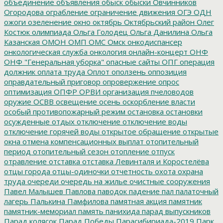
объединение
объявления
обыск
обыски
Овчинников
Огородова
ограбление
ограничение движения
ОГЭ
ОДН
ожоги
озеленение
окно
октябрь
Октябрьский район
Олег
Костюк
олимпиада
Ольга Голодец
Ольга Данилина
Ольга
Казанская
ОМОН
ОМП
ОМС
Омск
онкодиспансер
онкологическая служба
онкология
онлайн-концерт
ОНФ
ОНФ "Генеральная уборка"
опасные сайты
ОПГ
операция
должник
оплата труда
Оплот
оползень
оппозиция
оправдательный приговор
опровержение
опрос
оптимизация
ОПФР
ОРВИ
организация пчеловодов
оружие
ОСВВ
освещение
осень
оскорбление власти
особый противопожарный режим
остановка
остановки
осужденные
отдых
отключение
отключение воды
отключение горячей воды
открытое обращение
открытые
окна
отмена компенсационных выплат
отопительный
период
отопительный сезон
отопление
отпуск
отравление
отставка
отставка Левинталя и Коростелёва
отцы города
отцы-одиночки
отчетность
охота
охрана
труда
очереди
очередь на жилье
очистные сооружения
Павел Малышев
Павлова
паводок
падение
пал
палаточный
лагерь
Палькина
Памфилова
памятная акция
памятник
памятник-мемориал
память
панихида
парад выпускников
Парад колясок
Парад Победы
Парасибириада-2019
Парк