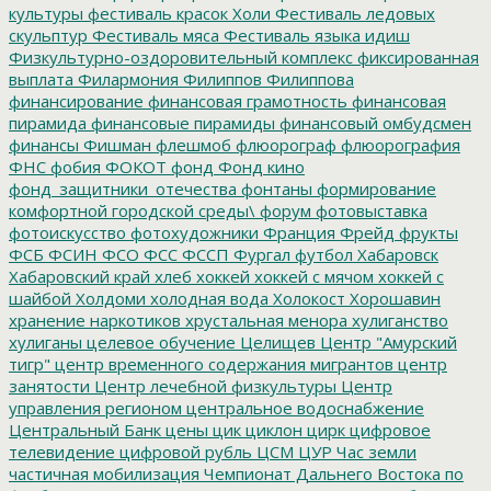
культуры
фестиваль красок Холи
Фестиваль ледовых
скульптур
Фестиваль мяса
Фестиваль языка идиш
Физкультурно-оздоровительный комплекс
фиксированная
выплата
Филармония
Филиппов
Филиппова
финансирование
финансовая грамотность
финансовая
пирамида
финансовые пирамиды
финансовый омбудсмен
финансы
Фишман
флешмоб
флюорограф
флюорография
ФНС
фобия
ФОКОТ
фонд
Фонд кино
фонд_защитники_отечества
фонтаны
формирование
комфортной городской среды\
форум
фотовыставка
фотоискусство
фотохудожники
Франция
Фрейд
фрукты
ФСБ
ФСИН
ФСО
ФСС
ФССП
Фургал
футбол
Хабаровск
Хабаровский край
хлеб
хоккей
хоккей с мячом
хоккей с
шайбой
Холдоми
холодная вода
Холокост
Хорошавин
хранение наркотиков
хрустальная менора
хулиганство
хулиганы
целевое обучение
Целищев
Центр "Амурский
тигр"
центр временного содержания мигрантов
центр
занятости
Центр лечебной физкультуры
Центр
управления регионом
центральное водоснабжение
Центральный Банк
цены
цик
циклон
цирк
цифровое
телевидение
цифровой рубль
ЦСМ
ЦУР
Час земли
частичная мобилизация
Чемпионат Дальнего Востока по