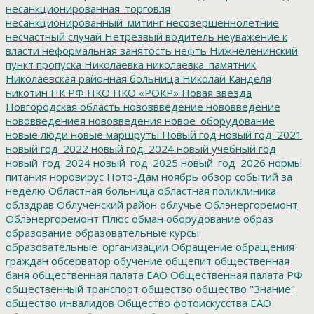
несанкционированная_торговля
несанкционированный_митинг
несовершеннолетние
несчастный случай
Нетрезвый водитель
неуважение к
власти
неформальная занятость
нефть
Нижнеленинский
пункт пропуска
Николаевка
николаевка_памятник
Николаевская районная больница
Николай Канделя
никотин
НК РФ
НКО
НКО «РОКР»
Новая звезда
Новгородская область
нововвведение
нововведение
нововведениея
нововведения
новое_оборудование
новые люди
новые маршруты
Новый год
новый год_2021
новый год_2022
новый год_2024
новый учебный год
новый_год_2024
новый_год_2025
новый_год_2026
нормы
питания
норовирус
Нотр-Дам
ноябрь
обзор событий за
неделю
Областная больница
областная поликлиника
облздрав
Облученский район
облучье
Облэнергоремонт
Облэнергоремонт Плюс
обман
оборудование
образ
образование
образовательные курсы
образовательные_организации
Обращение
обращения
граждан
обсерватор
обучение
общепит
общественная
баня
общественная палата ЕАО
Общественная палата РФ
общественный транспорт
общество
общество "Знание"
общество инвалидов
Общество фотоискусства ЕАО