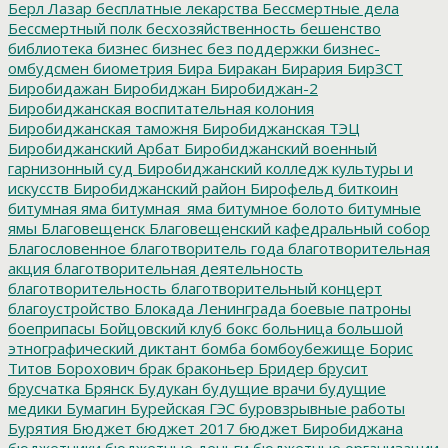
Берл Лазар
бесплатные лекарства
Бессмертные дела
Бессмертный полк
бесхозяйственность
бешенство
библиотека
бизнес
бизнес без поддержки
бизнес-
омбудсмен
биометрия
Бира
Биракан
Бирария
БирЗСТ
Биробидажан
Биробиджан
Биробиджан-2
Биробиджанская воспитательная колония
Биробиджанская таможня
Биробиджанская ТЭЦ
Биробиджанский Арбат
Биробиджанский военный
гарнизонный суд
Биробиджанский колледж культуры и
искусств
Биробиджанский район
Бирофельд
биткоин
битумная яма
битумная_яма
битумное болото
битумные
ямы
Благовещенск
Благовещенский кафедральный собор
Благословенное
благотворитель года
благотворительная
акция
благотворительная деятельность
благотворительность
благотворительный концерт
благоустройство
Блокада Ленинграда
боевые патроны
боеприпасы
Бойцовский клуб
бокс
больница
большой
этнографический диктант
бомба
бомбоубежище
Борис
Титов
Борохович
брак
браконьер
Бридер
брусит
брусчатка
Брянск
Будукан
будущие врачи
будущие
медики
Бумагин
Бурейская ГЭС
буровзрывные работы
Бурятия
Бюджет
бюджет 2017
бюджет Биробиджана
бюджетники
бюджетные деньги
бюджетные организации