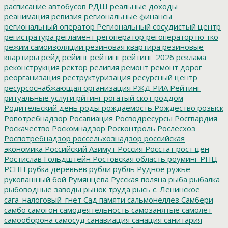
расписание автобусов
РДШ
реальные доходы
реанимация
ревизия
региональные финансы
региональный оператор
Региональный сосудистый центр
регистратура
регламент
регоператор
регоператор по тко
режим самоизоляции
резиновая квартира
резиновые
квартиры
рейд
рейинг
рейтинг
рейтинг_2026
реклама
реконструкция
ректор
религия
ремонт
ремонт дорог
реорганизация
реструктуризация
ресурсный центр
ресурсоснабжающая организация
РЖД
РИА Рейтинг
ритуальные услуги
рйтинг
рогатый скот
роддом
Родительский день
роды
рождаемость
Рождество
розыск
Ропотребнадзор
Росавиация
Росводресурсы
Росгвардия
Роскачество
Роскомнадзор
Росконтроль
Рослесхоз
Роспотребнадзор
россельхознадзор
российская
экономика
Российский Азимут
Россия
Росстат
рост цен
Ростислав Гольдштейн
Ростовская область
роуминг
РПЦ
РСПП
рубка деревьев
рубли
рубль
Рудное
ружье
рукопашный бой
Румянцева
Русская поляна
рыба
рыбалка
рыбоводные заводы
рынок труда
рысь
с. Ленинское
сага_налоговый_гнет
Сад памяти
сальмонеллез
Самбери
самбо
самогон
самодеятельность
самозанятые
самолет
самооборона
самосуд
санавиация
санация
санитария