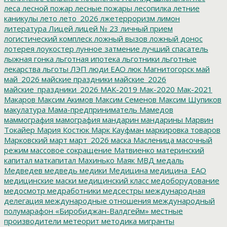
леса
лесной пожар
лесные пожары
лесопилка
летние
каникулы
лето
лето_2026
лжетерроризм
лимон
литература
Лицей
лицей № 23
личный прием
логистический комплеск
ложный вызов
ложный донос
лотерея
лоукостер
лунное затмение
лучший спасатель
лыжная гонка
льготная ипотека
льготники
льготные
лекарства
льготы
ЛЭП
люди ЕАО
люк
Магнитогорск
май
май_2026
майские праздники
майские_2026
майские_праздники_2026
МАК-2019
Мак-2020
Мак-2021
Макаров
Максим Акимов
Максим Семенов
Максим Шупиков
макулатура
Мама-предприниматель
Мамедов
маммография
мамография
мандарин
мандарины
Марвин
Токайер
Мария Костюк
Марк Кауфман
маркировка товаров
Марковский
март
март_2026
маска
Масленица
масочный
режим
массовое сокращение
Матвиенко
материнский
капитал
маткапитал
Махинько
Маяк
МВД
медаль
Медведев
медведь
медики
Медицина
медицина_ЕАО
медицинские маски
медицинский класс
медоборудование
медосмотр
медработники
медсестры
международная
делегация
международные отношения
международный
полумарафон «Биробиджан-Валдгейм»
местные
производители
метеорит
методика
мигранты