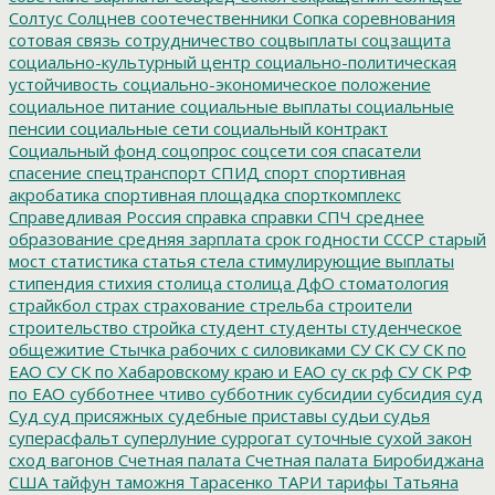
Солтус
Солцнев
соотечественники
Сопка
соревнования
сотовая связь
сотрудничество
соцвыплаты
соцзащита
социально-культурный центр
социально-политическая
устойчивость
социально-экономическое положение
социальное питание
социальные выплаты
социальные
пенсии
социальные сети
социальный контракт
Социальный фонд
соцопрос
соцсети
соя
спасатели
спасение
спецтранспорт
СПИД
спорт
спортивная
акробатика
спортивная площадка
спорткомплекс
Справедливая Россия
справка
справки
СПЧ
среднее
образование
средняя зарплата
срок годности
СССР
старый
мост
статистика
статья
стела
стимулирующие выплаты
стипендия
стихия
столица
столица ДфО
стоматология
страйкбол
страх
страхование
стрельба
строители
строительство
стройка
студент
студенты
студенческое
общежитие
Стычка рабочих с силовиками
СУ СК
СУ СК по
ЕАО
СУ СК по Хабаровскому краю и ЕАО
су ск рф
СУ СК РФ
по ЕАО
субботнее чтиво
субботник
субсидии
субсидия
суд
Суд
суд присяжных
судебные приставы
судьи
судья
суперасфальт
суперлуние
суррогат
суточные
сухой закон
сход вагонов
Счетная палата
Счетная палата Биробиджана
США
тайфун
таможня
Тарасенко
ТАРИ
тарифы
Татьяна