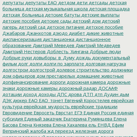
депутаты
депутаты ЕАО
детдом
дети
детсады
детская
больница
детская музыкальная школа
детская площадка
детская_больница
детские батуты
детские выплаты
детские пособия
детские сады
детский дом
детский
лагерь
детский сад
детское питание
детское пособие
Джабаров
Джанхотов
дзюдо
диабет
дикие животные
диспансеризация
дистанционка
дистанционное
образование
Дмитрий Меведев
Дмитрий Медведев
Дмитрий Нестеров
Доблесть_Хингана
Добрые люди
Добрые руки
довыборы_в_Думу
дождь
документальный
фильм
долг
долги
долги по зарплате
долговая нагрузка
долгострои
долгострой
долевое строительство
должники
дом офицеров
дом престарелых
домашние животные
допфинансирование
дороги
дорожная камера
дорожные
знаки
дорожные камеры
дорожный радар
ДОСААФ
дотации
доход
доходы
ДПС
дрова
ДТП
дтп
Дудин
дым
ДЭК
дюкер
ЕАО
ЕАО_тонет
Евгений Коростелев
еврейская
культура
еврейская_мудрость
еврейские традиции
Евровидение
Евросеть
Еврстат
ЕГЭ
Единая Россия
единая
субсидия
Единый заказчик
Екатерина Румянцева
Елена
Басова
Елена Князева
Елена Хахалева
ель
ЕНВД
Ефим
Вепринский
жалоба
жд переезд
железная дорога
железнодорожный переезд
женская кнсультация
женская