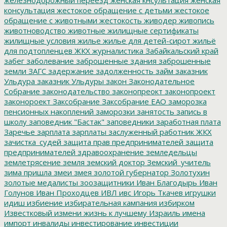
консультация
жестокое обращение с детьми
жестокое
обращение с животными
жестокость
живодер
живопись
животноводство
животные
жилищные сертификаты
жилищные условия
жилье
жилье для детей-сирот
жильё
для подтопленцев
ЖКХ
журналистика
Забайкальский край
забег
заболевание
заброшенные здания
заброшенные
земли
ЗАГС
задержание
задолженность
займ
заказник
Ульдура
заказник Ульдуры
закон
Законодательное
Собрание
законодательство
законопреокт
законопроект
законороект
Заксобрание
Заксобрание ЕАО
заморозка
пенсионных накоплений
заморозки
занятость
запись в
школу
заповедник "Бастак"
заповедники
заработная плата
Заречье
зарплата
зарплаты
заслуженный работник ЖКХ
зачистка_судей
защита прав предпринимателей
защита
предпринимателей
здравоохранение
земледельцы
землетрясение
земля
земский доктор
Земский_учитель
зима пришла
змеи
змея
золотой губернатор
Золотухин
золотые медалисты
зоозащитники
Иван Благодырь
Иван
Голунов
Иван Проходцев
ИВЛ
ивс
Игорь Ткачев
игрушки
идиш
избиение
избирательная кампания
избирком
Известковый
измени жизнь к лучшему
Израиль
имена
импорт
инвалиды
инвестирование
инвестиции