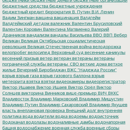
бюджетные средства
бюджетные учреждения
бюджетный кредит
бюрократия
В. Путин
В.И. Ленин
Вадим Зингман
вакцина
вакцинация
Валдгейм
Валдгеймский детдом
валежник
Валентин Брусиловский
Валентин Коровин
Валентина Матвиенко
Валерий
Дранников
вандализм
вандалы
Васильева
ВВО
ВВП
Вебер
Великан
Великая Октябрьская социалистическая
революция
Великая Отечественная война
велодорожка
велопробег
велосипед
Верховный суд
весенние каникулы
весенний призыв
ветер
ветеран
ветераны
ветераны
пограничной службы
ветераны_СВО
ветхие дома
ветхое
жилье
Вечерний Биробиджан
ВЖС "Надежда России"
взрыв
взрыв газа
взрыв газового баллона
взрыв
метеорита
взятка
взятки
видеокамеры
видеорегистратор
Виктор Ишавев
Виктор Ишаев
Виктор Орёл
Виктор
Солнцев
викторина
Винников
вице-премьер
ВИЧ
ВККС
Владивосток
Владимир Марковский
Владимир Мишустин
Владимир Путин
Владимир Сахаровский
Владимир Якушев
власть
внеплановая проверка
Внешний долг
внутренняя
политика
вода
водители
водка
водоемы
водоисточник
Водоканал
водолазы
водоналивные дамбы
водонапорная
башня
водоснабжение
военная служба
военные сборы