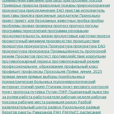
Приморье
природа
природные пожары
природоохранная
прокуратура
присоединение ЕАО
пристав-исполнитель
приставы
присяга
присяжные заседатели
Приходько
приют
приют для бездомных животных
пробка
пробки
проблемы
провал
проверка
прогноз
прогноз погоды
программа переселения
программа реновации
продолжительность жизни
продуктовые карточки
проезд
прожиточный минимум
производство
происшествие
прократура
прокуратруа
Прокуратура
прокуратура ЕАО
прокуратуура
прокураура
Промышленность
пропускной
режим
Просветов
протест
противодействие коррупции
противопожарный период
противопожарный режим
профессиональное_образование
профильный класс
профицит
профсоюзы
Проходцев
Пряма_линия_2025
прямая линия
прямые выборы
психбольница
психиатрическая больница
психоневрологический
интернат
птичий грипп
Птичник
пункт весового контроля
пункт пропуска
путевка
Путин
ПФР
Пшеничный
пьянство
за рулем
работа
работодатели
рабочая неделя
рабочая
поездка
рабочие места
радиация
радон
Разбой
развлекательный центр
развод
Раздольное
размыв
берегов
ракеты
Рамазанов
РАН
РАНХиГС
расписание