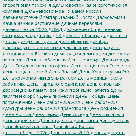
оперативная таможня
Дальневосточная энергетическая
компания
Дальневосточное ГУ Банка России
дальневосточный гектар
Дальний Восток
Дальсельмаш
дамба
дачное расписание
дачные перевозки
дачный_сезон_2026
ДВЖД
Движение общественный
контроль
двор
Дворы
ДГК
дебош
дебошир
дедовщина
Деева
дежурные группы
дезинфекция
декабрь
декларационная компания
декларация
декларация о
доходах
дело Ельчина
демография
демогрфия
денежные
переводы
День влюбленных
День географа
День города
День Государственного флага
День защитника Отечества
день защиты детей
День Знаний
День Конституции РФ
День космонавтики
День матери
День медицинского
работника
День народного единства
день открытых
дверей
День памяти воина-интернационалиста
День
памяти и скорби
День пионерии
День Победы
День
пограничника
День работника ЖКХ
День работника
культуры
день работника транспорта
День рождения
День России
День семьи
День соседа
День спасателя
день строителя
День студента
день тигра
день учителя
день физкультурника
День флага России
День_Победы_2026
День_семьи_2026
деньги
депутат