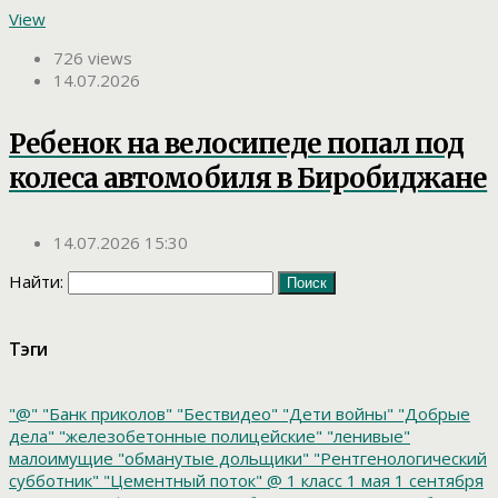
View
726 views
14.07.2026
Ребенок на велосипеде попал под
колеса автомобиля в Биробиджане
14.07.2026 15:30
Найти:
Тэги
"@"
"Банк приколов"
"Бествидео"
"Дети войны"
"Добрые
дела"
"железобетонные полицейские"
"ленивые"
малоимущие
"обманутые дольщики"
"Рентгенологический
субботник"
"Цементный поток"
@
1 класс
1 мая
1 сентября