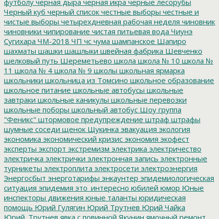
футболу
черная дыра
черная икра
черные лесорубы
Черный куб
черный список
честные выборы
честные и
чистые выборы
четырехдневная рабочая неделя
чиновник
чиновники
чипирование
чистая питьевая вода
Чиунэ
Сугихара
ЧМ-2018
ЧП
чс
чума
шампанское
Шапиро
шахматы
шашки
шашлыки
швейная фабрика
Шевченко
шелковый путь
Шереметьево
школа
школа № 10
школа №
11
школа № 4
школа № 9
школы
школьная ярмарка
школьники
школьница из Томсино
школьное образование
школьное питание
школьные автобусы
школьные
завтраки
школьные каникулы
школьные перевозки
школьные поборы
школьный автобус
Шоу группа
"Феникс"
штормовое предупреждение
штраф
штрафы
шумные соседи
щенок
Щукинка
эвакуация
экология
экономика
экономический кризис
экономия
экофест
эксперты
экспорт
экстремизм
электрика
электричество
электричка
электрички
электронная запись
электронные
турникеты
электроплита
электросети
электроэнергия
Энергосбыт
энерготарифы
энкаунтер
эпидемиологическая
ситуация
эпидемия
это_интересно
юбилей
юмор
Юные
инспекторы движения
юные таланты
юридическая
помощь
Юрий Гулягин
Юрий Трутнев
Юрий Чайка
Юрий_Трутнев
явка с повинной
Якунин
ямочный ремонт