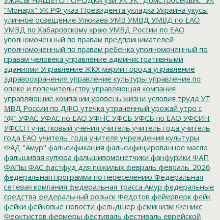
"Монарх"
УК РФ
указ Президента
укладка
Украина
укусы
уличное освещение
Улюкаев
УМВ
УМВД
УМВД по ЕАО
УМВД по Хабаровскому краю
УМВД России по ЕАО
уполномоченный по правам предпринимателей
уполномоченный по правам ребенка
уполномоченный по
правам человека
управление административными
зданиями
Управление ЖКХ мэрии города
управление
здравоохранения
управление культуры
управление по
опеке и попечительству
управляющая компания
управляющие компании
уровень жизни
условия труда
УТ
МВД России по ДФО
утечка
утраченный урожай
утро с
"@"
УФАС
УФАС по ЕАО
УФНС
УФСБ
УФСБ по ЕАО
УФСИН
УФССП
участковый
учения
учитель
учитель года
учитель
года ЕАО
учитель_года
учителя
учреждения культуры
ФАД "Амур"
фальсификация
фальсифицированное масло
фальшивая купюра
фальшивомонетчики
фанфурики
ФАП
ФАПы
ФАС
фастфуд для пожилых
февраль
февраль_2026
федеральная программа по переселению
Федеральная
сетевая компания
федеральная трасса Амур
федеральные
средства
федеральный розыск
Федотов
фейерверк
фейк
фейки
фейковые новости
фельдшер
феминизм
Феникс
Феоктистов
фермеры
фестиваль
фестиваль еврейской