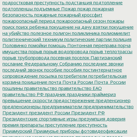
подростковая преступность
подстанция
подтопление
подтопленцы
подъемные
Пожар
пожар
пожарная
безопасность
пожарные
пожарный кроссфит
пожароопасный период
пожароопасный сезон
пожары
поиск
поиск ребенка
покушение на дачу взятки
покушение
на убийство
полезное
полигон
поликлиника
полиомиелит
политехнический техникум
политические партии
полиция
Половинко
помойки
помощь
Понтонная переправа
порча
имущества
порыв
порыв водопровода
порыв теплотрассы
порыв трубопровода
посевная
поселок Партизанский
послание Федеральному Собранию
последние звонки
последний звонок
пособие
пособия
постинтернатное
сопровождение
посылка
потребители
потребительская
корзина
похищение
почта
Почта России
Почта_России
пошлины
правительство
правительство ЕАО
правительство РФ
праздник
праздники
праймериз
превышение скорости
предостережение
предпенсионер
предпенсионеры
предприниматели
предпринимательство
Президент
президент России
Президент РФ
Президентские спортивные игры
презумпция доверия
премия
препараты
преступление
преступность
Приамурский
Приамурье
приборы фотовидеофиксации
прививочная кампания
приговор
пригородные поезда