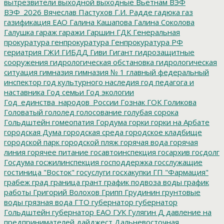
вытрезвители
выходной
выходные
Вьетнам
ВЭФ
ВЭФ_2026
Вячеслав Пастухов
Г.И. Радде
гадюка
газ
газификация ЕАО
Галина Кашапова
Галина Соколова
Галушка
гараж
гаражи
Гаршин
ГДК
Генеральная
прокуратура
генпрокуратура
Генпрокуратура РФ
гериатрия
ГЖИ
ГИБДД
Гиви
Гигант
гидрозащитные
сооружения
гидрологическая обстановка
гидрологическая
ситуация
гимназия
гимназия № 1
главный федеральный
инспектор
год культурного наследия
год педагога и
наставника
Год семьи
Год экологии
Год_единства_народов_России
Гознак
ГОК
Голикова
Головатый
гололед
голосование
голубая сорока
Гольдштейн
гомеопатия
Гордума
горки
горки на Арбате
городская Дума
городская среда
городское кладбище
городской парк
городской пляж
горячая вода
горячая
линия
горячее питание
госавтоинспекция
госархив
госдолг
Госдума
госжилинспекция
господдержка
госслужащие
гостиница "Восток"
госуслуги
госхакупки
ГП "Фармация"
грабеж
град
граница
грант
график подвоза воды
график
работы
Григорий Волохов
Грипп
Грудинин
грунтовые
воды
грязная вода
ГТО
губернатор
губернатор
Гольдштейн
губернатор ЕАО
ГУК
Гулягин
Д
давление на
предпринимателей
дайджест
Дальневосточная