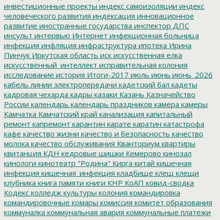
инвестиционные проекты
индекс самоизоляции
индекс
человеческого развития
индексация
инновационное
развитие
иностранные государства
инспектор ДПС
инсульт
интервью
Интернет
инфекционная больница
инфекция
инфляция
инфраструктура
ипотека
Ирина
Пинчук
Иркутская область
иск
искусственная елка
искусственный_интеллект
исправительная колония
исследование
история
Итоги-2017
июль
июнь
июнь_2026
кабель линии электропередачи
кадетский бал
кадеты
кадровая чехарда
кадры
казаки
Казань
Казначейство
России
календарь
календарь праздников
камера
камеры
Камчатка
Камчатский край
канализация
капитальный
ремонт
капремонт
карантин
карате
каратин
катастрофа
кафе
качество жизни
качество и безопасность
качество
молока
качество обслуживания
Кванториум
квартиры
квитанция
КДН
кедровые шишки
Кемерово
кинозал
кинологи
кинотеатр "Родина"
Кирга
китай
кишечная
инфекция
кишечная_инфекция
кладбище
клещ
клещи
клубника
книга памяти
книги
КНР
КоАП
ковид-сводка
Кодекс
колледж культуры
колония
командировка
командировочные
комары
комиссия
комитет образования
коммуналка
коммунальная авария
коммунальные платежи