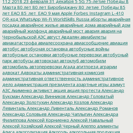
112
2018
23 февраля
31 декабря
5
5G
75-летие Победы
8
Марта
80 лет
80 лет Биробиджану
80_летие_Победы
85
лет ЕАО
85_лет_ЕАО
9 мая
Apple
Forbes
Instagram
L-410
QR-код
WhatsApp
Wi-Fi
WorldSkills Russia
аборты
аварийная
посадка
аварийное жилье
аварийные дома
аварийный дом
аварийный жилфонд
аварийный мост
авария
авария на
Чернобыльской АЭС
август
Авдалян
авиабилеты
авиакатастрофа
авиалесоохрана
авиасообщение
авиация
автобус
автобусная остановка
автобусные войны
автобусные остановки
автобусные перевозки
автобусный
парк
автобусы
автовокзал
автоклуб
автомобили
автомобиль
автоперевозки
Агада
агитпоезд
аграрии
адвокат
Адвокаты
административная комиссия
административная ответственность
административное
дело
администрация президента
азартные игры
азимут
АЗС
Акименко
активист
акция
акция протеста
Александр
Буксман
Александр Винников
Александр Головатый
Александр Золотухин
Александр Козлов
Александр
Левинталь
Александр Ливенталь
Александр Романов
Александр Соловьев
Александр Чаплыгин
Александра
Филиппова
Алексей Корниенко
Алексей Навальный
Алексей Хозяйский
Алексей Черный
Алеппо
алименты
Алиса
алкоголизация
Алкоголь
алкогольная продукция