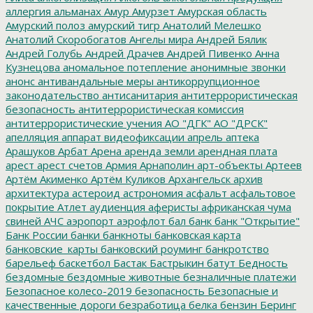
аллергия
альманах
Амур
Амурзет
Амурская область
Амурский полоз
амурский тигр
Анатолий Мелешко
Анатолий Скоробогатов
Ангелы мира
Андрей Бялик
Андрей Голубь
Андрей Драчев
Андрей Пивенко
Анна
Кузнецова
аномальное потепление
анонимные звонки
анонс
антивандальные меры
антикоррупционное
законодательство
антисанитария
антитеррористическая
безопасность
антитеррористическая комиссия
антитеррористические учения
АО "ДГК"
АО "ДРСК"
апелляция
аппарат видеофиксации
апрель
аптека
Арашуков
Арбат
Арена
аренда земли
арендная плата
арест
арест счетов
Армия
Арнаполин
арт-объекты
Артеев
Артём Акименко
Артём Куликов
Архангельск
архив
архитектура
астероид
астрономия
асфальт
асфальтовое
покрытие
Атлет
аудиенция
аферисты
африканская чума
свиней
АЧС
аэропорт
аэрофлот
бал
банк
банк "Открытие"
Банк России
банки
банкноты
банковская карта
банковские_карты
банковский роуминг
банкротство
барельеф
баскетбол
Бастак
Бастрыкин
батут
Бедность
бездомные
бездомные животные
безналичные платежи
Безопасное колесо-2019
безопасность
Безопасные и
качественные дороги
безработица
белка
бензин
Беринг