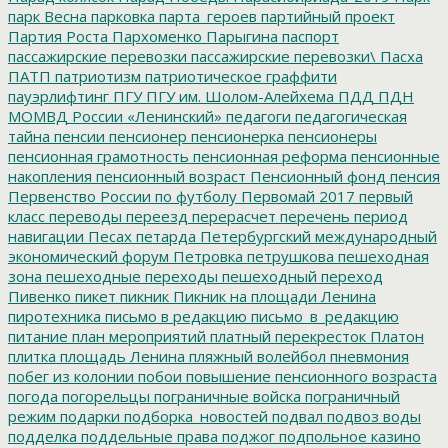
парк Весна
парковка
парта_героев
партийный проект
Партия Роста
Пархоменко
Парыгина
паспорт
пассажирские перевозки
пассажирские перевозки\
Пасха
ПАТП
патриотизм
патриотическое граффити
пауэрлифтинг
ПГУ
ПГУ им. Шолом-Алейхема
ПДД
ПДН
МОМВД России «Ленинский»
педагоги
педагогическая
тайна
пенсии
пенсионер
пенсионерка
пенсионеры
пенсионная грамотность
пенсионная реформа
пенсионные
накопления
пенсионный возраст
Пенсионный фонд
пенсия
Первенство России по футболу
Первомай 2017
первый
класс
переводы
переезд
перерасчет
перечень
период
навигации
Песах
петарда
Петербургский международный
экономический форум
Петровка
петрушкова
пешеходная
зона
пешеходные переходы
пешеходный переход
Пивенко
пикет
пикник
Пикник на площади Ленина
пиротехника
письмо в редакцию
письмо_в_редакцию
питание
план мероприятий
платный перекресток
Платон
плитка
площадь Ленина
пляжный волейбол
пневмония
побег из колонии
побои
повышение пенсионного возраста
погода
погорельцы
пограничные войска
пограничный
режим
подарки
подборка_новостей
подвал
подвоз воды
подделка
поддельные права
поджог
подпольное казино