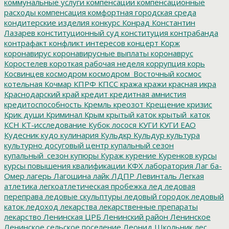
коммунальные услуги
компенсации
компенсационные
расходы
компенсация
комфортная городская среда
кондитерские изделия
конкурс
Конрад
Константин
Лазарев
конституционный суд
конституция
контрабанда
контрафакт
конфликт интересов
концерт
Корж
коронавирус
коронавирусные выплаты
коронаврус
Коростелев
короткая рабочая неделя
коррупция
корь
Косвинцев
космодром
космодром_Восточный
космос
котельная
Кочмар
КПРФ
КПСС
кража
кражи
красная икра
Краснодарский край
кредит
кредитная амнистия
кредитоспособность
Кремль
креозот
Крещение
кризис
Крик души
Криминал
Крым
крытый каток
крытый_каток
КСН
КТ-исследование
Кубок лосося
КУГИ
КУГИ ЕАО
Кудесник
кудо
кулинария
Кульдкр
Кульдур
культура
культурно досуговый центр
купальный сезон
купальный_сезон
купюры
Кураж
курение
Куренков
курсы
курсы повышения квалификации
КФХ
лаборатория
Лаг ба-
Омер
лагерь
Лагошина
лайк
ЛДПР
Левинталь
Легкая
атлетика
легкоатлетическая пробежка
лед
ледовая
переправа
ледовые скульптуры
ледовый городок
ледовый
каток
ледоход
лекарства
лекарственные препараты
лекарство
Ленинская ЦРБ
Ленинский район
Ленинское
Ленинское сельское поселение
Леонид Школьник
лес