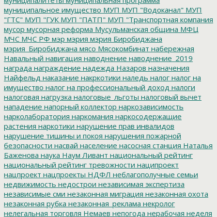
муниципальное имущество
МУП
МУП "Водоканал"
МУП
"ГТС"
МУП "ГУК
МУП "ПАТП"
МУП "Транспортная компания
мусор
мусорная реформа
Мусульманская община
МФЦ
МЧС
МЧС РФ
мэр
мэрия
мэрия Биробиджана
мэрия_Биробиджана
мясо
Мясокомбинат
набережная
Навальный
навигация
наводнение
наводнение_2019
награда
награждение
надежда
Назаров
назначения
Найфельд
наказание
накркотики
наледь
налог
налог на
имущество
налог на профессиональный доход
налоги
налоговая нагрузка
налоговые_льготы
налоговый вычет
нападение
напорный коллектор
наркозависимость
нарколаборатория
наркомания
наркосодержащие
растения
наркотики
нарушение прав инвалидов
нарушение тишины и покоя
нарушения пожарной
безопасности
насвай
население
насосная станция
Наталья
Баженова
наука
Наум Ливант
национальный рейтинг
национальный рейтинг тревожности
наципроект
нацпроект
нацпроекты
НДФЛ
неблагополучные семьи
недвижимость
недострои
независимая экспертиза
независимые сми
незаконная миграция
незаконная охота
незаконная рубка
незаконная_реклама
некролог
нелегальная торговля
Немаев
непогода
нерабочая неделя