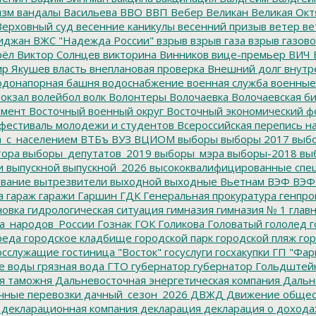
изм
вандалы
Васильева
ВВО
ВВП
Вебер
Великан
Великая Окт
ерховный суд
весенние каникулы
весенний призыв
ветер
ве
иджан
ВЖС "Надежда России"
взрыв
взрыв газа
взрыв газово
рёл
Виктор Солнцев
викторина
Винников
вице-премьер
ВИЧ
р Якушев
власть
внеплановая проверка
Внешний долг
внутр
донапорная башня
водоснабжение
военная служба
военные
окзал
волейбол
волк
Волонтеры
Волочаевка
Волочаевская б
емент
Восточный военный округ
Восточный экономический ф
фестиваль молодежи и студентов
Всероссийская перепись н
а_с_населением
ВТБъ
ВУЗ
ВЦИОМ
выборы
выборы 2017
выбо
тора
выборы_депутатов_2019
выборы_мэра
выборы-2018
вы
и
выпускной
выпускной_2026
высококвалифицированные спе
вание
вытрезвители
выходной
выходные
Вьетнам
ВЭФ
ВЭФ
а
гараж
гаражи
Гаршин
ГДК
Генеральная прокуратура
генпро
новка
гидрологическая ситуация
гимназия
гимназия № 1
глав
а_народов_России
Гознак
ГОК
Голикова
Головатый
гололед
г
реда
городское кладбище
городской парк
городской пляж
гор
осслужащие
гостиница "Восток"
госуслуги
госхакупки
ГП "Фар
е воды
грязная вода
ГТО
губернатор
губернатор Гольдштей
я таможня
Дальневосточная энергетическая компания
Дальне
чные перевозки
дачный_сезон_2026
ДВЖД
Движение общес
декларационная компания
декларация
декларация о дохода