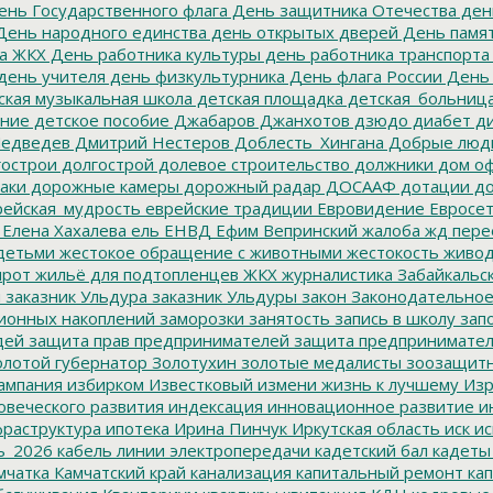
нь Государственного флага
День защитника Отечества
ден
ень народного единства
день открытых дверей
День памят
а ЖКХ
День работника культуры
день работника транспорта
день учителя
день физкультурника
День флага России
День
ская музыкальная школа
детская площадка
детская_больниц
ание
детское пособие
Джабаров
Джанхотов
дзюдо
диабет
ди
едведев
Дмитрий Нестеров
Доблесть_Хингана
Добрые люд
острои
долгострой
долевое строительство
должники
дом о
аки
дорожные камеры
дорожный радар
ДОСААФ
дотации
до
ейская_мудрость
еврейские традиции
Евровидение
Евросе
Елена Хахалева
ель
ЕНВД
Ефим Вепринский
жалоба
жд пере
детьми
жестокое обращение с животными
жестокость
живо
ирот
жильё для подтопленцев
ЖКХ
журналистика
Забайкальск
м
заказник Ульдура
заказник Ульдуры
закон
Законодательное
ионных накоплений
заморозки
занятость
запись в школу
запо
дей
защита прав предпринимателей
защита предпринимате
лотой губернатор
Золотухин
золотые медалисты
зоозащит
ампания
избирком
Известковый
измени жизнь к лучшему
Изр
овеческого развития
индексация
инновационное развитие
ин
раструктура
ипотека
Ирина Пинчук
Иркутская область
иск
ис
ь_2026
кабель линии электропередачи
кадетский бал
кадеты
мчатка
Камчатский край
канализация
капитальный ремонт
кап