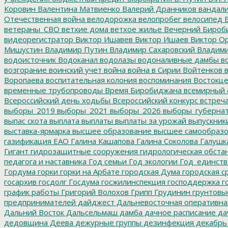
Коровин
Валентина Матвиенко
Валерий Дранников
вандал
Отечественная война
велодорожка
велопробег
велосипед
В
ветераны_СВО
ветхие дома
ветхое жилье
Вечерний Бироб
видеорегистратор
Виктор Ишавев
Виктор Ишаев
Виктор О
Мишустин
Владимир Путин
Владимир Сахаровский
Владими
водоисточник
Водоканал
водолазы
водоналивные дамбы
во
возгорание
воинский учет
война
война в Сирии
Войтенков
в
Воропаева
воспитательная колония
воспоминания
Востокц
временные трубопроводы
Время Биробиджана
всемирный 
Всероссийский день ходьбы
Всероссийский конкурс
встреч
выборы_2019
выборы_2021
выборы_2026
выборы_губерна
выпас скота
выплата
выплаты
выплаты за урожай
выпускник
выставка-ярмарка
высшее образование
высшее самообразо
газификация ЕАО
Галина Кашапова
Галина Соколова
Галушк
Гигант
гидрозащитные сооружения
гидрологическая обста
педагога и наставника
Год семьи
Год экологии
Год_единств
Гордума
горки
горки на Арбате
городская Дума
городская с
госархив
госдолг
Госдума
госжилинспекция
господдержка
г
график работы
Григорий Волохов
Грипп
Грудинин
грунтовы
предпринимателей
дайджест
Дальневосточная оперативна
Дальний Восток
Дальсельмаш
дамба
дачное расписание
да
дедовщина
Деева
дежурные группы
дезинфекция
декабрь