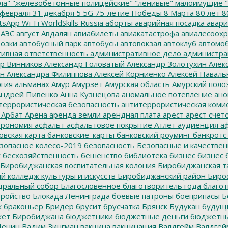
ла"
"железобетонные полицейские"
"ленивые" малоимущие
"
февраля
31 декабря
5
5G
75-летие Победы
8 Марта
80 лет
8
tsApp
Wi-Fi
WorldSkills Russia
аборты
аварийная посадка
авари
 АЭС
август
Авдалян
авиабилеты
авиакатастрофа
авиалесоохр
озки
автобусный парк
автобусы
автовокзал
автоклуб
автомо
ивная ответственность
административное дело
администра
р Винников
Александр Головатый
Александр Золотухин
Алек
ин
Александра Филиппова
Алексей Корниенко
Алексей Наваль
гия
альманах
Амур
Амурзет
Амурская область
Амурский поло
ндрей Пивенко
Анна Кузнецова
аномальное потепление
ано
террористическая безопасность
антитеррористическая коми
Арбат
Арена
аренда земли
арендная плата
арест
арест счет
трономия
асфальт
асфальтовое покрытие
Атлет
аудиенция
аф
овская карта
банковские_карты
банковский роуминг
банкротс
зопасное колесо-2019
безопасность
Безопасные и качестве
к
бесхозяйственность
бешенство
библиотека
бизнес
бизнес 
Биробиджанская воспитательная колония
Биробиджанская т
 колледж культуры и искусств
Биробиджанский район
Биро
дральный собор
Благословенное
благотворитель года
благот
тройство
Блокада Ленинграда
боевые патроны
боеприпасы
Б
к
браконьер
Бридер
брусит
брусчатка
Брянск
Будукан
будущи
ет Биробиджана
бюджетники
бюджетные деньги
бюджетны
Ленин
Вадим Зингман
вакцина
вакцинация
Валдгейм
Валдгей