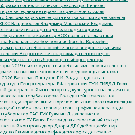
ябрьская социалистическая революция
Великая
теран
ветераны
ветераны пограничной службы
го баллона
взрыв метеорита
взятка
взятки
видеокамеры
ВККС
Владивосток
Владимир Марковский
Владимир
енняя политика
вода
водители
водка
водоемы
 сборы
военный комиссар
ВОЗ
возврат_стеклотары
итва
Волочаевский бой
вольная борьба
Ворожбит
орум
врач
врачебные ошибки
врачи
вредные привычки
аселения
Всероссийская спартакиада пенсионеров
ры губернатора
выборы мэра
выборы ректора
боры-2019
вывоз мусора
выгребные ямы
вымогательство
циалисты
высокотехнологичная_медпомощь
выставка
_2026
Вячеслав Пастухов
Г.И. Радде
гадюка
газ
куратура
Генпрокуратура РФ
гериатрия
ГЖИ
ГИБДД
Гиви
ный федеральный инспектор
год культурного наследия
год
олосование
голубая сорока
Гольдштейн
гомеопатия
ячая вода
горячая линия
горячее питание
госавтоинспекция
мация"
грабеж
град
граница
грант
график подвоза воды
н
губернатор ЕАО
ГУК
Гулягин
Д
давление на
восточное ГУ Банка России
дальневосточный гектар
твенный контроль
двор
Дворы
ДГК
дебош
дебошир
х
дело Ельчина
демография
демогрфия
денежные