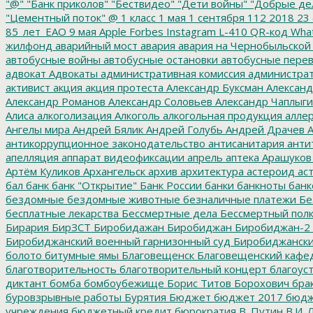
"@"
"Банк приколов"
"Бествидео"
"Дети войны"
"Добрые де
"Цементный поток"
@
1 класс
1 мая
1 сентября
112
2018
23 
85_лет_ЕАО
9 мая
Apple
Forbes
Instagram
L-410
QR-код
Wha
жилфонд
аварийный мост
авария
авария на Чернобыльской
автобусные войны
автобусные остановки
автобусные перев
адвокат
Адвокаты
административная комиссия
администрат
активист
акция
акция протеста
Александр Буксман
Александ
Александр Романов
Александр Соловьев
Александр Чаплыг
Алиса
алкоголизация
Алкоголь
алкогольная продукция
аллер
Ангелы мира
Андрей Бялик
Андрей Голубь
Андрей Драчев
А
антикоррупционное законодательство
антисанитария
анти
апелляция
аппарат видеофиксации
апрель
аптека
Арашуков
Артём Куликов
Архангельск
архив
архитектура
астероид
ас
бал
банк
банк "Открытие"
Банк России
банки
банкноты
банк
бездомные
бездомные животные
безналичные платежи
Бе
бесплатные лекарства
Бессмертные дела
Бессмертный пол
Бирария
БирЗСТ
Биробидажан
Биробиджан
Биробиджан-2
Биробиджанский военный гарнизонный суд
Биробиджанский
болото
битумные ямы
Благовещенск
Благовещенский кафе
благотворительность
благотворительный концерт
благоус
диктант
бомба
бомбоубежище
Борис Титов
Борохович
бра
буровзрывные работы
Бурятия
Бюджет
бюджет 2017
бюдж
учреждения
бюджетный кредит
бюрократия
В. Путин
В.И. 