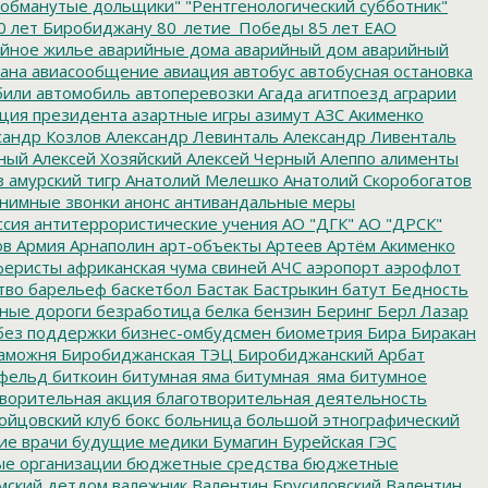
обманутые дольщики"
"Рентгенологический субботник"
0 лет Биробиджану
80_летие_Победы
85 лет ЕАО
йное жилье
аварийные дома
аварийный дом
аварийный
ана
авиасообщение
авиация
автобус
автобусная остановка
били
автомобиль
автоперевозки
Агада
агитпоезд
аграрии
ция президента
азартные игры
азимут
АЗС
Акименко
сандр Козлов
Александр Левинталь
Александр Ливенталь
ный
Алексей Хозяйский
Алексей Черный
Алеппо
алименты
з
амурский тигр
Анатолий Мелешко
Анатолий Скоробогатов
нимные звонки
анонс
антивандальные меры
ссия
антитеррористические учения
АО "ДГК"
АО "ДРСК"
ов
Армия
Арнаполин
арт-объекты
Артеев
Артём Акименко
еристы
африканская чума свиней
АЧС
аэропорт
аэрофлот
тво
барельеф
баскетбол
Бастак
Бастрыкин
батут
Бедность
нные дороги
безработица
белка
бензин
Беринг
Берл Лазар
без поддержки
бизнес-омбудсмен
биометрия
Бира
Биракан
аможня
Биробиджанская ТЭЦ
Биробиджанский Арбат
фельд
биткоин
битумная яма
битумная_яма
битумное
ворительная акция
благотворительная деятельность
ойцовский клуб
бокс
больница
большой этнографический
е врачи
будущие медики
Бумагин
Бурейская ГЭС
е организации
бюджетные средства
бюджетные
мский детдом
валежник
Валентин Брусиловский
Валентин