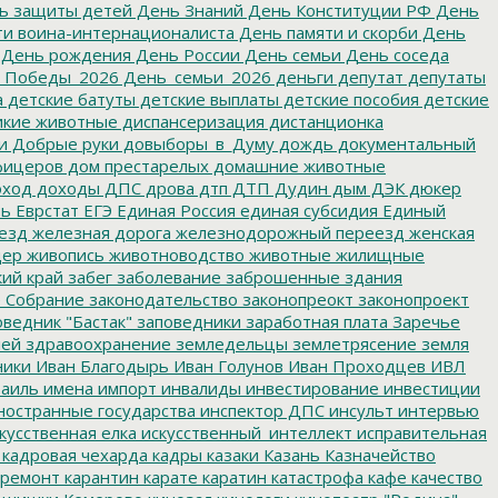
ь защиты детей
День Знаний
День Конституции РФ
День
и воина-интернационалиста
День памяти и скорби
День
День рождения
День России
День семьи
День соседа
_Победы_2026
День_семьи_2026
деньги
депутат
депутаты
а
детские батуты
детские выплаты
детские пособия
детские
кие животные
диспансеризация
дистанционка
и
Добрые руки
довыборы_в_Думу
дождь
документальный
фицеров
дом престарелых
домашние животные
ход
доходы
ДПС
дрова
дтп
ДТП
Дудин
дым
ДЭК
дюкер
ть
Еврстат
ЕГЭ
Единая Россия
единая субсидия
Единый
езд
железная дорога
железнодорожный переезд
женская
дер
живопись
животноводство
животные
жилищные
ий край
забег
заболевание
заброшенные здания
 Собрание
законодательство
законопреокт
законопроект
ведник "Бастак"
заповедники
заработная плата
Заречье
лей
здравоохранение
земледельцы
землетрясение
земля
ники
Иван Благодырь
Иван Голунов
Иван Проходцев
ИВЛ
аиль
имена
импорт
инвалиды
инвестирование
инвестиции
остранные государства
инспектор ДПС
инсульт
интервью
кусственная елка
искусственный_интеллект
исправительная
кадровая чехарда
кадры
казаки
Казань
Казначейство
ремонт
карантин
карате
каратин
катастрофа
кафе
качество