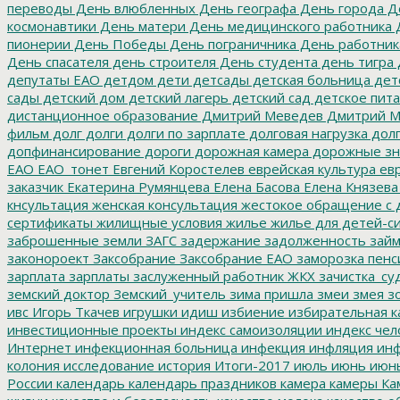
переводы
День влюбленных
День географа
День города
Де
космонавтики
День матери
День медицинского работника
Д
пионерии
День Победы
День пограничника
День работник
День спасателя
день строителя
День студента
день тигра
депутаты ЕАО
детдом
дети
детсады
детская больница
дет
сады
детский дом
детский лагерь
детский сад
детское пит
дистанционное образование
Дмитрий Меведев
Дмитрий М
фильм
долг
долги
долги по зарплате
долговая нагрузка
долг
допфинансирование
дороги
дорожная камера
дорожные зн
ЕАО
ЕАО_тонет
Евгений Коростелев
еврейская культура
евр
заказчик
Екатерина Румянцева
Елена Басова
Елена Князева
кнсультация
женская консультация
жестокое обращение с 
сертификаты
жилищные условия
жилье
жилье для детей-с
заброшенные земли
ЗАГС
задержание
задолженность
зай
законороект
Заксобрание
Заксобрание ЕАО
заморозка пенс
зарплата
зарплаты
заслуженный работник ЖКХ
зачистка_су
земский доктор
Земский_учитель
зима пришла
змеи
змея
зо
ивс
Игорь Ткачев
игрушки
идиш
избиение
избирательная к
инвестиционные проекты
индекс самоизоляции
индекс чел
Интернет
инфекционная больница
инфекция
инфляция
инф
колония
исследование
история
Итоги-2017
июль
июнь
июн
России
календарь
календарь праздников
камера
камеры
Ка