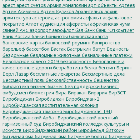
арест
арест счетов
Армия
Арнаполин
арт-объекты
Артеев
Артём Акименко
Артём Куликов
Архангельск
архив
архитектура
астероид
астрономия
асфальт
асфальтовое
покрытие
Атлет
аудиенция
аферисты
африканская чума
свиней
АЧС
аэропорт
аэрофлот
бал
банк
банк "Открытие"
Банк России
банки
банкноты
банковская карта
банковские_карты
банковский роуминг
банкротство
барельеф
баскетбол
Бастак
Бастрыкин
батут
Бедность
бездомные
бездомные животные
безналичные платежи
Безопасное колесо-2019
безопасность
Безопасные и
качественные дороги
безработица
белка
бензин
Беринг
Берл Лазар
бесплатные лекарства
Бессмертные дела
Бессмертный полк
бесхозяйственность
бешенство
библиотека
бизнес
бизнес без поддержки
бизнес-
омбудсмен
биометрия
Бира
Биракан
Бирария
БирЗСТ
Биробидажан
Биробиджан
Биробиджан-2
Биробиджанская воспитательная колония
Биробиджанская таможня
Биробиджанская ТЭЦ
Биробиджанский Арбат
Биробиджанский военный
гарнизонный суд
Биробиджанский колледж культуры и
искусств
Биробиджанский район
Бирофельд
биткоин
битумная яма
битумная_яма
битумное болото
битумные