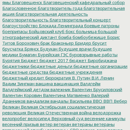
ямы
Благовещенск
Благовещенский кафедральный собор
Благословенное
благотворитель года
благотворительная
акция
благотворительная деятельность
благотворительность
благотворительный концерт
благоустройство
Блокада Ленинграда
боевые патроны
боеприпасы
Бойцовский клуб
бокс
больница
большой
этнографический диктант
бомба
бомбоубежище
Борис
Титов
Борохович
брак
браконьер
Бридер
брусит
брусчатка
Брянск
Будукан
будущие врачи
будущие
медики
Бумагин
Бурейская ГЭС
буровзрывные работы
Бурятия
Бюджет
бюджет 2017
бюджет Биробиджана
бюджетники
бюджетные деньги
бюджетные организации
бюджетные средства
бюджетные учреждения
бюджетный кредит
бюрократия
В. Путин
В.И. Ленин
Вадим Зингман
вакцина
вакцинация
Валдгейм
Валдгеймский детдом
валежник
Валентин Брусиловский
Валентин Коровин
Валентина Матвиенко
Валерий
Дранников
вандализм
вандалы
Васильева
ВВО
ВВП
Вебер
Великан
Великая Октябрьская социалистическая
революция
Великая Отечественная война
велодорожка
велопробег
велосипед
Верховный суд
весенние каникулы
весенний призыв
ветер
ветеран
ветераны
ветераны
пограничной службы
ветераны_СВО
ветхие дома
ветхое