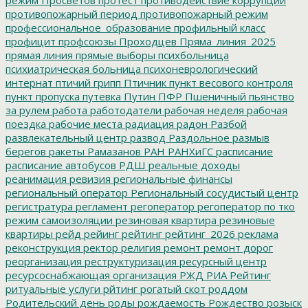
противопожарный период
противопожарный режим
профессиональное_образование
профильный класс
профицит
профсоюзы
Проходцев
Пряма_линия_2025
прямая линия
прямые выборы
психбольница
психиатрическая больница
психоневрологический
интернат
птичий грипп
Птичник
пункт весового контроля
пункт пропуска
путевка
Путин
ПФР
Пшеничный
пьянство
за рулем
работа
работодатели
рабочая неделя
рабочая
поездка
рабочие места
радиация
радон
Разбой
развлекательный центр
развод
Раздольное
размыв
берегов
ракеты
Рамазанов
РАН
РАНХиГС
расписание
расписание автобусов
РДШ
реальные доходы
реанимация
ревизия
региональные финансы
региональный оператор
Региональный сосудистый центр
регистратура
регламент
регоператор
регоператор по тко
режим самоизоляции
резиновая квартира
резиновые
квартиры
рейд
рейинг
рейтинг
рейтинг_2026
реклама
реконструкция
ректор
религия
ремонт
ремонт дорог
реорганизация
реструктуризация
ресурсный центр
ресурсоснабжающая организация
РЖД
РИА Рейтинг
ритуальные услуги
рйтинг
рогатый скот
роддом
Родительский день
роды
рождаемость
Рождество
розыск