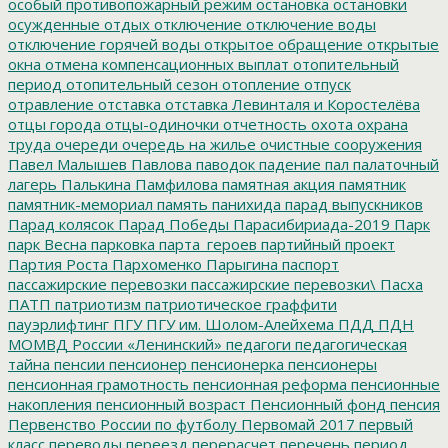
особый противопожарный режим
остановка
остановки
осужденные
отдых
отключение
отключение воды
отключение горячей воды
открытое обращение
открытые
окна
отмена компенсационных выплат
отопительный
период
отопительный сезон
отопление
отпуск
отравление
отставка
отставка Левинталя и Коростелёва
отцы города
отцы-одиночки
отчетность
охота
охрана
труда
очереди
очередь на жилье
очистные сооружения
Павел Малышев
Павлова
паводок
падение
пал
палаточный
лагерь
Палькина
Памфилова
памятная акция
памятник
памятник-мемориал
память
панихида
парад выпускников
Парад колясок
Парад Победы
Парасибириада-2019
Парк
парк Весна
парковка
парта_героев
партийный проект
Партия Роста
Пархоменко
Парыгина
паспорт
пассажирские перевозки
пассажирские перевозки\
Пасха
ПАТП
патриотизм
патриотическое граффити
пауэрлифтинг
ПГУ
ПГУ им. Шолом-Алейхема
ПДД
ПДН
МОМВД России «Ленинский»
педагоги
педагогическая
тайна
пенсии
пенсионер
пенсионерка
пенсионеры
пенсионная грамотность
пенсионная реформа
пенсионные
накопления
пенсионный возраст
Пенсионный фонд
пенсия
Первенство России по футболу
Первомай 2017
первый
класс
переводы
переезд
перерасчет
перечень
период