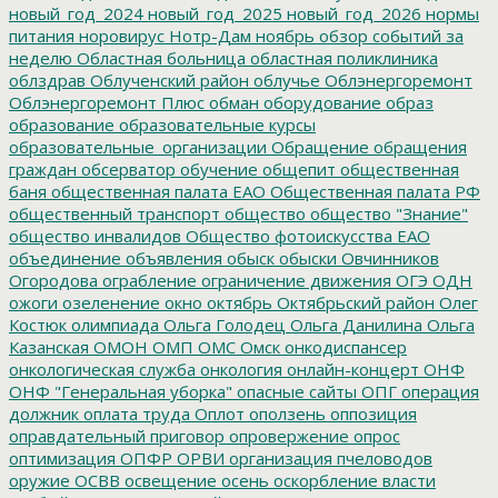
новый_год_2024
новый_год_2025
новый_год_2026
нормы
питания
норовирус
Нотр-Дам
ноябрь
обзор событий за
неделю
Областная больница
областная поликлиника
облздрав
Облученский район
облучье
Облэнергоремонт
Облэнергоремонт Плюс
обман
оборудование
образ
образование
образовательные курсы
образовательные_организации
Обращение
обращения
граждан
обсерватор
обучение
общепит
общественная
баня
общественная палата ЕАО
Общественная палата РФ
общественный транспорт
общество
общество "Знание"
общество инвалидов
Общество фотоискусства ЕАО
объединение
объявления
обыск
обыски
Овчинников
Огородова
ограбление
ограничение движения
ОГЭ
ОДН
ожоги
озеленение
окно
октябрь
Октябрьский район
Олег
Костюк
олимпиада
Ольга Голодец
Ольга Данилина
Ольга
Казанская
ОМОН
ОМП
ОМС
Омск
онкодиспансер
онкологическая служба
онкология
онлайн-концерт
ОНФ
ОНФ "Генеральная уборка"
опасные сайты
ОПГ
операция
должник
оплата труда
Оплот
оползень
оппозиция
оправдательный приговор
опровержение
опрос
оптимизация
ОПФР
ОРВИ
организация пчеловодов
оружие
ОСВВ
освещение
осень
оскорбление власти