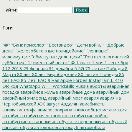
Найти:
Тэги
"@"
"Банк приколов"
"Бествидео"
"Дети войны"
"Добрые
дела"
"железобетонные полицейские"
"ленивые"
малоимущие
"обманутые дольщики"
"Рентгенологический
субботник"
"Цементный поток"
@
1 класс
1 мая
1 сентября
112
2018
23 февраля
31 декабря
5
5G
75-летие Победы
8
Марта
80 лет
80 лет Биробиджану
80_летие_Победы
85
лет ЕАО
85_лет_ЕАО
9 мая
Apple
Forbes
Instagram
L-410
QR-код
WhatsApp
Wi-Fi
WorldSkills Russia
аборты
аварийная
посадка
аварийное жилье
аварийные дома
аварийный дом
аварийный жилфонд
аварийный мост
авария
авария на
Чернобыльской АЭС
август
Авдалян
авиабилеты
авиакатастрофа
авиалесоохрана
авиасообщение
авиация
автобус
автобусная остановка
автобусные войны
автобусные остановки
автобусные перевозки
автобусный
парк
автобусы
автовокзал
автоклуб
автомобили