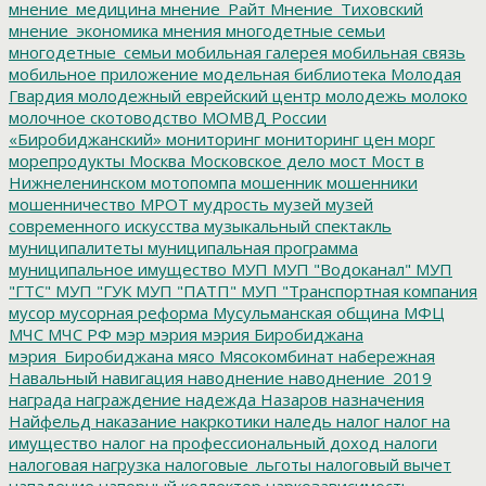
мнение_медицина
мнение_Райт
Мнение_Тиховский
мнение_экономика
мнения
многодетные семьи
многодетные_семьи
мобильная галерея
мобильная связь
мобильное приложение
модельная библиотека
Молодая
Гвардия
молодежный еврейский центр
молодежь
молоко
молочное скотоводство
МОМВД России
«Биробиджанский»
мониторинг
мониторинг цен
морг
морепродукты
Москва
Московское дело
мост
Мост в
Нижнеленинском
мотопомпа
мошенник
мошенники
мошенничество
МРОТ
мудрость
музей
музей
современного искусства
музыкальный спектакль
муниципалитеты
муниципальная программа
муниципальное имущество
МУП
МУП "Водоканал"
МУП
"ГТС"
МУП "ГУК
МУП "ПАТП"
МУП "Транспортная компания
мусор
мусорная реформа
Мусульманская община
МФЦ
МЧС
МЧС РФ
мэр
мэрия
мэрия Биробиджана
мэрия_Биробиджана
мясо
Мясокомбинат
набережная
Навальный
навигация
наводнение
наводнение_2019
награда
награждение
надежда
Назаров
назначения
Найфельд
наказание
накркотики
наледь
налог
налог на
имущество
налог на профессиональный доход
налоги
налоговая нагрузка
налоговые_льготы
налоговый вычет
нападение
напорный коллектор
наркозависимость