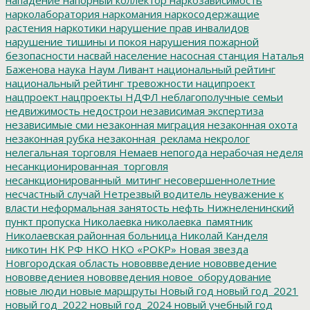
нарколаборатория
наркомания
наркосодержащие
растения
наркотики
нарушение прав инвалидов
нарушение тишины и покоя
нарушения пожарной
безопасности
насвай
население
насосная станция
Наталья
Баженова
наука
Наум Ливант
национальный рейтинг
национальный рейтинг тревожности
наципроект
нацпроект
нацпроекты
НДФЛ
неблагополучные семьи
недвижимость
недострои
независимая экспертиза
независимые сми
незаконная миграция
незаконная охота
незаконная рубка
незаконная_реклама
некролог
нелегальная торговля
Немаев
непогода
нерабочая неделя
несанкционированная_торговля
несанкционированный_митинг
несовершеннолетние
несчастный случай
Нетрезвый водитель
неуважение к
власти
неформальная занятость
нефть
Нижнеленинский
пункт пропуска
Николаевка
николаевка_памятник
Николаевская районная больница
Николай Канделя
никотин
НК РФ
НКО
НКО «РОКР»
Новая звезда
Новгородская область
нововвведение
нововведение
нововведениея
нововведения
новое_оборудование
новые люди
новые маршруты
Новый год
новый год_2021
новый год_2022
новый год_2024
новый учебный год