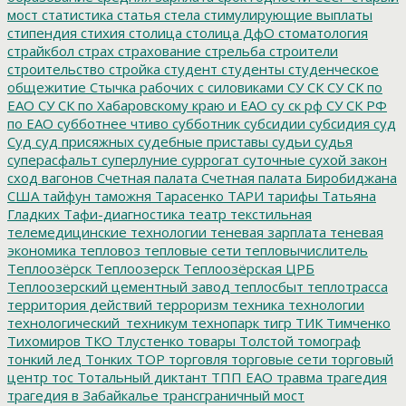
мост
статистика
статья
стела
стимулирующие выплаты
стипендия
стихия
столица
столица ДфО
стоматология
страйкбол
страх
страхование
стрельба
строители
строительство
стройка
студент
студенты
студенческое
общежитие
Стычка рабочих с силовиками
СУ СК
СУ СК по
ЕАО
СУ СК по Хабаровскому краю и ЕАО
су ск рф
СУ СК РФ
по ЕАО
субботнее чтиво
субботник
субсидии
субсидия
суд
Суд
суд присяжных
судебные приставы
судьи
судья
суперасфальт
суперлуние
суррогат
суточные
сухой закон
сход вагонов
Счетная палата
Счетная палата Биробиджана
США
тайфун
таможня
Тарасенко
ТАРИ
тарифы
Татьяна
Гладких
Тафи-диагностика
театр
текстильная
телемедицинские технологии
теневая зарплата
теневая
экономика
тепловоз
тепловые сети
тепловычислитель
Теплоозёрск
Теплоозерск
Теплоозёрская ЦРБ
Теплоозерский цементный завод
теплосбыт
теплотрасса
территория действий
терроризм
техника
технологии
технологический_техникум
технопарк
тигр
ТИК
Тимченко
Тихомиров
ТКО
Тлустенко
товары
Толстой
томограф
тонкий лед
Тонких
ТОР
торговля
торговые сети
торговый
центр
тос
Тотальный диктант
ТПП ЕАО
травма
трагедия
трагедия в Забайкалье
трансграничный мост