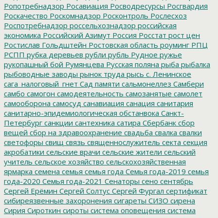
Ропотребнадзор
Росавиация
Росводресурсы
Росгвардия
Роскачество
Роскомнадзор
Росконтроль
Рослесхоз
Роспотребнадзор
россельхознадзор
российская
экономика
Российский Азимут
Россия
Росстат
рост цен
Ростислав Гольдштейн
Ростовская область
роуминг
РПЦ
РСПП
рубка деревьев
рубли
рубль
Рудное
ружье
рукопашный бой
Румянцева
Русская поляна
рыба
рыбалка
рыбоводные заводы
рынок труда
рысь
с. Ленинское
сага_налоговый_гнет
Сад памяти
сальмонеллез
Самбери
самбо
самогон
самодеятельность
самозанятые
самолет
самооборона
самосуд
санавиация
санация
санитария
санитарно-эпидемиологическая обстанвока
Санкт-
Петербург
санкции
сантехника
сатира
Сбербанк
сбор
вещей
сбор на здравоохранение
свадьба
свалка
свалки
светофоры
свищ
связь
священнослужитель
секта
секция
акробатики
сельские врачи
сельские жители
сельский
учитель
сельское хозяйство
сельскохозяйственная
ярмарка
семена
семья
семья года
Семья года-2019
семья
года-2020
Семья года-2021
Сенаторы
сено
сентябрь
Сергей Ерёмин
Сергей Солтус
Сергей Фургал
сертификат
сибиреязвенные захоронения
сигареты
СИЗО
сирена
Сирия
Сироткин
сироты
система оповещения
система