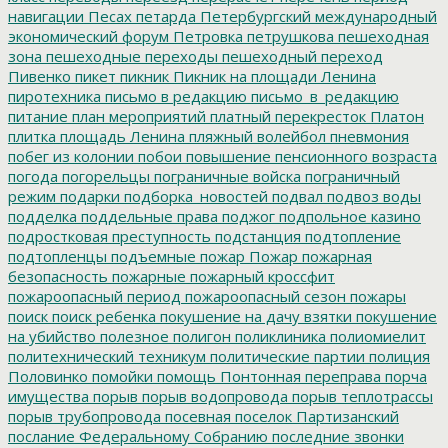
навигации
Песах
петарда
Петербургский международный
экономический форум
Петровка
петрушкова
пешеходная
зона
пешеходные переходы
пешеходный переход
Пивенко
пикет
пикник
Пикник на площади Ленина
пиротехника
письмо в редакцию
письмо_в_редакцию
питание
план мероприятий
платный перекресток
Платон
плитка
площадь Ленина
пляжный волейбол
пневмония
побег из колонии
побои
повышение пенсионного возраста
погода
погорельцы
пограничные войска
пограничный
режим
подарки
подборка_новостей
подвал
подвоз воды
подделка
поддельные права
поджог
подпольное казино
подростковая преступность
подстанция
подтопление
подтопленцы
подъемные
пожар
Пожар
пожарная
безопасность
пожарные
пожарный кроссфит
пожароопасный период
пожароопасный сезон
пожары
поиск
поиск ребенка
покушение на дачу взятки
покушение
на убийство
полезное
полигон
поликлиника
полиомиелит
политехнический техникум
политические партии
полиция
Половинко
помойки
помощь
Понтонная переправа
порча
имущества
порыв
порыв водопровода
порыв теплотрассы
порыв трубопровода
посевная
поселок Партизанский
послание Федеральному Собранию
последние звонки