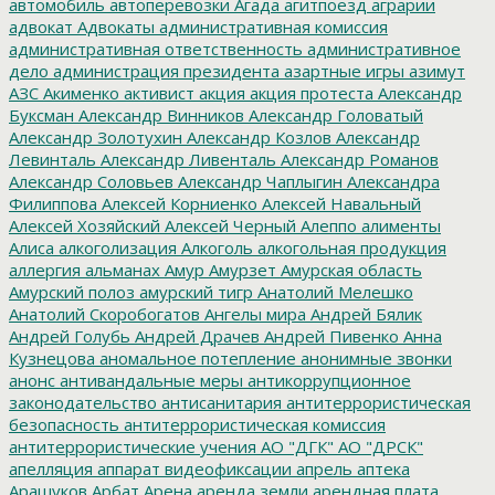
автомобиль
автоперевозки
Агада
агитпоезд
аграрии
адвокат
Адвокаты
административная комиссия
административная ответственность
административное
дело
администрация президента
азартные игры
азимут
АЗС
Акименко
активист
акция
акция протеста
Александр
Буксман
Александр Винников
Александр Головатый
Александр Золотухин
Александр Козлов
Александр
Левинталь
Александр Ливенталь
Александр Романов
Александр Соловьев
Александр Чаплыгин
Александра
Филиппова
Алексей Корниенко
Алексей Навальный
Алексей Хозяйский
Алексей Черный
Алеппо
алименты
Алиса
алкоголизация
Алкоголь
алкогольная продукция
аллергия
альманах
Амур
Амурзет
Амурская область
Амурский полоз
амурский тигр
Анатолий Мелешко
Анатолий Скоробогатов
Ангелы мира
Андрей Бялик
Андрей Голубь
Андрей Драчев
Андрей Пивенко
Анна
Кузнецова
аномальное потепление
анонимные звонки
анонс
антивандальные меры
антикоррупционное
законодательство
антисанитария
антитеррористическая
безопасность
антитеррористическая комиссия
антитеррористические учения
АО "ДГК"
АО "ДРСК"
апелляция
аппарат видеофиксации
апрель
аптека
Арашуков
Арбат
Арена
аренда земли
арендная плата