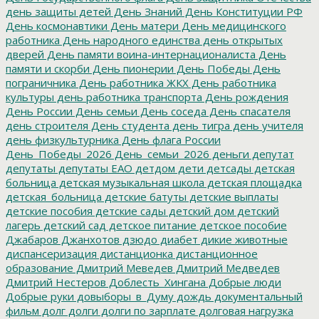
день защиты детей
День Знаний
День Конституции РФ
День космонавтики
День матери
День медицинского
работника
День народного единства
день открытых
дверей
День памяти воина-интернационалиста
День
памяти и скорби
День пионерии
День Победы
День
пограничника
День работника ЖКХ
День работника
культуры
день работника транспорта
День рождения
День России
День семьи
День соседа
День спасателя
день строителя
День студента
день тигра
день учителя
день физкультурника
День флага России
День_Победы_2026
День_семьи_2026
деньги
депутат
депутаты
депутаты ЕАО
детдом
дети
детсады
детская
больница
детская музыкальная школа
детская площадка
детская_больница
детские батуты
детские выплаты
детские пособия
детские сады
детский дом
детский
лагерь
детский сад
детское питание
детское пособие
Джабаров
Джанхотов
дзюдо
диабет
дикие животные
диспансеризация
дистанционка
дистанционное
образование
Дмитрий Меведев
Дмитрий Медведев
Дмитрий Нестеров
Доблесть_Хингана
Добрые люди
Добрые руки
довыборы_в_Думу
дождь
документальный
фильм
долг
долги
долги по зарплате
долговая нагрузка