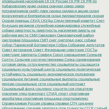
оповещения населения
СК
СК России
СК РФ
СК РФ по
Хабаровскому краю
сказка
скандал
сквер
сквер
пограничников
скейт-парк
скидка
скидки и акции
склад
вооружения и боеприпасов
склад пиломатериалов
скорая
Скорая помощь
СКУД
СКУДы
Следственный комитет
Слет
будущих медиков
служебная командировка
служебные
собаки
смертность
смертность населения
смерть на
рабочем месте
СМИ
Смидович
Смидовичский район
смотровая площадка
СМП
снег
снегопад
снюс
собаки
собор Парижской Богоматери
Собра
Собрание депутатов
Совет ветеранов
Совет Федерации
советские ГОСТы
советские зарплаты
Совфед
Сокол
сокращения
Солнцев
Солтус
Солцнев
соотечественники
Сопка
соревнования
сотовая связь
сотрудничество
соцвыплаты
соцзащита
социально-культурный центр
социально-политическая
устойчивость
социально-экономическое положение
социальное питание
социальные выплаты
социальные
пенсии
социальные сети
социальный контракт
Социальный фонд
соцопрос
соцсети
соя
спасатели
спасение
спецтранспорт
СПИД
спорт
спортивная
акробатика
спортивная площадка
спорткомплекс
Справедливая Россия
справка
справки
СПЧ
среднее
образование
средняя зарплата
срок годности
СССР
старый