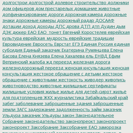
долгострои
долгострой
долевое строительство
должники
дом офицеров
дом престарелых
домашние животные
допфинансирование
дороги
дорожная камера
дорожные
знаки
дорожные камеры
дорожный радар
ДОСААФ
дотации
доход
доходы
ДПС
дрова
ДТП
дтп
Дудин
дым
ДЭК
дюкер
ЕАО
ЕАО_тонет
Евгений Коростелев
еврейская
культура
еврейская_мудрость
еврейские традиции
Евровидение
Евросеть
Еврстат
ЕГЭ
Единая Россия
единая
субсидия
Единый заказчик
Екатерина Румянцева
Елена
Басова
Елена Князева
Елена Хахалева
ель
ЕНВД
Ефим
Вепринский
жалоба
жд переезд
железная дорога
железнодорожный переезд
женская кнсультация
женская
консультация
жестокое обращение с детьми
жестокое
обращение с животными
жестокость
живодер
живопись
животноводство
животные
жилищные сертификаты
жилищные условия
жилье
жилье для детей-сирот
жильё
для подтопленцев
ЖКХ
журналистика
Забайкальский край
забег
заболевание
заброшенные здания
заброшенные
земли
ЗАГС
задержание
задолженность
займ
заказник
Ульдура
заказник Ульдуры
закон
Законодательное
Собрание
законодательство
законопреокт
законопроект
законороект
Заксобрание
Заксобрание ЕАО
заморозка
пенсионных накоплений
заморозки
занятость
запись в