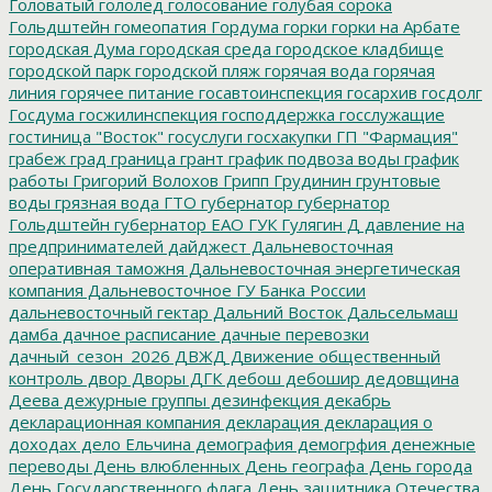
Головатый
гололед
голосование
голубая сорока
Гольдштейн
гомеопатия
Гордума
горки
горки на Арбате
городская Дума
городская среда
городское кладбище
городской парк
городской пляж
горячая вода
горячая
линия
горячее питание
госавтоинспекция
госархив
госдолг
Госдума
госжилинспекция
господдержка
госслужащие
гостиница "Восток"
госуслуги
госхакупки
ГП "Фармация"
грабеж
град
граница
грант
график подвоза воды
график
работы
Григорий Волохов
Грипп
Грудинин
грунтовые
воды
грязная вода
ГТО
губернатор
губернатор
Гольдштейн
губернатор ЕАО
ГУК
Гулягин
Д
давление на
предпринимателей
дайджест
Дальневосточная
оперативная таможня
Дальневосточная энергетическая
компания
Дальневосточное ГУ Банка России
дальневосточный гектар
Дальний Восток
Дальсельмаш
дамба
дачное расписание
дачные перевозки
дачный_сезон_2026
ДВЖД
Движение общественный
контроль
двор
Дворы
ДГК
дебош
дебошир
дедовщина
Деева
дежурные группы
дезинфекция
декабрь
декларационная компания
декларация
декларация о
доходах
дело Ельчина
демография
демогрфия
денежные
переводы
День влюбленных
День географа
День города
День Государственного флага
День защитника Отечества