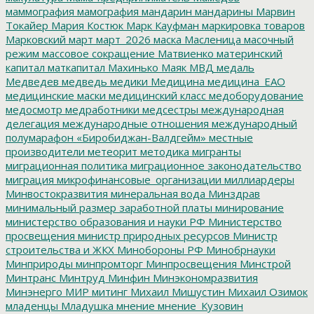
маммография
мамография
мандарин
мандарины
Марвин
Токайер
Мария Костюк
Марк Кауфман
маркировка товаров
Марковский
март
март_2026
маска
Масленица
масочный
режим
массовое сокращение
Матвиенко
материнский
капитал
маткапитал
Махинько
Маяк
МВД
медаль
Медведев
медведь
медики
Медицина
медицина_ЕАО
медицинские маски
медицинский класс
медоборудование
медосмотр
медработники
медсестры
международная
делегация
международные отношения
международный
полумарафон «Биробиджан-Валдгейм»
местные
производители
метеорит
методика
мигранты
миграционная политика
миграционное законодательство
миграция
микрофинансовые_организации
миллиардеры
Минвостокразвития
минеральная вода
Минздрав
минимальный размер заработной платы
минирование
министерство образования и науки РФ
Министерство
просвещения
министр природных ресурсов
Министр
строительства и ЖКХ
Минобороны РФ
Минобрнауки
Минприроды
минпромторг
Минпросвещения
Минстрой
Минтранс
Минтруд
Минфин
Минэкономразвития
Минэнерго
МИР
митинг
Михаил Мишустин
Михаил Озимок
младенцы
Младушка
мнение
мнение_Кузовин