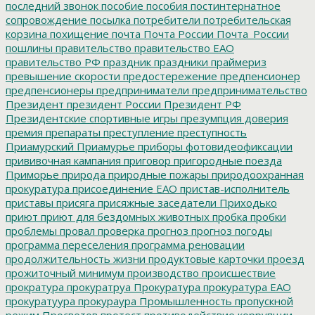
последний звонок
пособие
пособия
постинтернатное
сопровождение
посылка
потребители
потребительская
корзина
похищение
почта
Почта России
Почта_России
пошлины
правительство
правительство ЕАО
правительство РФ
праздник
праздники
праймериз
превышение скорости
предостережение
предпенсионер
предпенсионеры
предприниматели
предпринимательство
Президент
президент России
Президент РФ
Президентские спортивные игры
презумпция доверия
премия
препараты
преступление
преступность
Приамурский
Приамурье
приборы фотовидеофиксации
прививочная кампания
приговор
пригородные поезда
Приморье
природа
природные пожары
природоохранная
прокуратура
присоединение ЕАО
пристав-исполнитель
приставы
присяга
присяжные заседатели
Приходько
приют
приют для бездомных животных
пробка
пробки
проблемы
провал
проверка
прогноз
прогноз погоды
программа переселения
программа реновации
продолжительность жизни
продуктовые карточки
проезд
прожиточный минимум
производство
происшествие
прократура
прокуратруа
Прокуратура
прокуратура ЕАО
прокуратуура
прокураура
Промышленность
пропускной
режим
Просветов
протест
противодействие коррупции