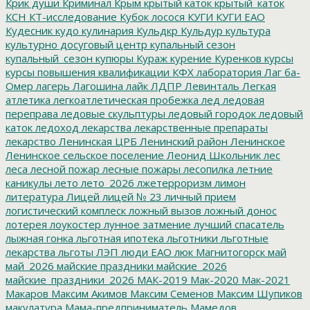
Крик души
Криминал
Крым
крытый каток
крытый_каток
КСН
КТ-исследование
Кубок лосося
КУГИ
КУГИ ЕАО
Кудесник
кудо
кулинария
Кульдкр
Кульдур
культура
культурно досуговый центр
купальный сезон
купальный_сезон
купюры
Кураж
курение
Куренков
курсы
курсы повышения квалификации
КФХ
лаборатория
Лаг ба-
Омер
лагерь
Лагошина
лайк
ЛДПР
Левинталь
Легкая
атлетика
легкоатлетическая пробежка
лед
ледовая
переправа
ледовые скульптуры
ледовый городок
ледовый
каток
ледоход
лекарства
лекарственные препараты
лекарство
Ленинская ЦРБ
Ленинский район
Ленинское
Ленинское сельское поселение
Леонид Школьник
лес
леса
лесной пожар
лесные пожары
лесопилка
летние
каникулы
лето
лето_2026
лжетерроризм
лимон
литература
Лицей
лицей № 23
личный прием
логистический комплеск
ложный вызов
ложный донос
лотерея
лоукостер
лунное затмение
лучший спасатель
лыжная гонка
льготная ипотека
льготники
льготные
лекарства
льготы
ЛЭП
люди ЕАО
люк
Магнитогорск
май
май_2026
майские праздники
майские_2026
майские_праздники_2026
МАК-2019
Мак-2020
Мак-2021
Макаров
Максим Акимов
Максим Семенов
Максим Шупиков
макулатура
Мама-предприниматель
Мамедов