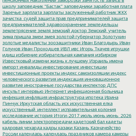
школу
заповедник "Бастак"
заповедники
заработная плата
Заречье
зарплата
зарплаты
заслуженный работник ЖКХ
зачистка_судей
защита прав предпринимателей
защита
предпринимателей
здравоохранение
земледельцы
землетрясение
земля
земский доктор
Земский_учитель
зима пришла
змеи
змея
золотой губернатор
Золотухин
золотые медалисты
зоозащитники
Иван Благодырь
Иван
Голунов
Иван Проходцев
ИВЛ
ивс
Игорь Ткачев
игрушки
идиш
избиение
избирательная кампания
избирком
Известковый
измени жизнь к лучшему
Израиль
имена
импорт
инвалиды
инвестирование
инвестиции
инвестиционные проекты
индекс самоизоляции
индекс
человеческого развития
индексация
инновационное
развитие
иностранные государства
инспектор ДПС
инсульт
интервью
Интернет
инфекционная больница
инфекция
инфляция
инфраструктура
ипотека
Ирина
Пинчук
Иркутская область
иск
искусственная елка
искусственный_интеллект
исправительная колония
исследование
история
Итоги-2017
июль
июнь
июнь_2026
кабель линии электропередачи
кадетский бал
кадеты
кадровая чехарда
кадры
казаки
Казань
Казначейство
России
календарь
календарь праздников
камера
камеры