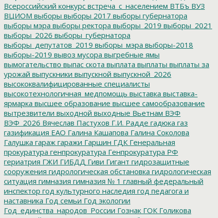
Всероссийский конкурс
встреча_с_населением
ВТБъ
ВУЗ
ВЦИОМ
выборы
выборы 2017
выборы губернатора
выборы мэра
выборы ректора
выборы_2019
выборы_2021
выборы_2026
выборы_губернатора
выборы_депутатов_2019
выборы_мэра
выборы-2018
выборы-2019
вывоз мусора
выгребные ямы
вымогательство
выпас скота
выплата
выплаты
выплаты за
урожай
выпускники
выпускной
выпускной_2026
высококвалифицированные специалисты
высокотехнологичная_медпомощь
выставка
выставка-
ярмарка
высшее образование
высшее самообразование
вытрезвители
выходной
выходные
Вьетнам
ВЭФ
ВЭФ_2026
Вячеслав Пастухов
Г.И. Радде
гадюка
газ
газификация ЕАО
Галина Кашапова
Галина Соколова
Галушка
гараж
гаражи
Гаршин
ГДК
Генеральная
прокуратура
генпрокуратура
Генпрокуратура РФ
гериатрия
ГЖИ
ГИБДД
Гиви
Гигант
гидрозащитные
сооружения
гидрологическая обстановка
гидрологическая
ситуация
гимназия
гимназия № 1
главный федеральный
инспектор
год культурного наследия
год педагога и
наставника
Год семьи
Год экологии
Год_единства_народов_России
Гознак
ГОК
Голикова