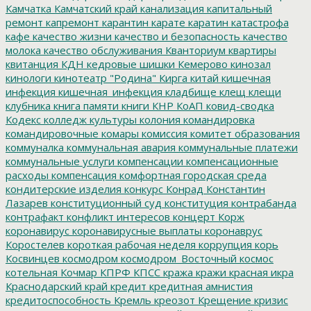
Камчатка
Камчатский край
канализация
капитальный
ремонт
капремонт
карантин
карате
каратин
катастрофа
кафе
качество жизни
качество и безопасность
качество
молока
качество обслуживания
Кванториум
квартиры
квитанция
КДН
кедровые шишки
Кемерово
кинозал
кинологи
кинотеатр "Родина"
Кирга
китай
кишечная
инфекция
кишечная_инфекция
кладбище
клещ
клещи
клубника
книга памяти
книги
КНР
КоАП
ковид-сводка
Кодекс
колледж культуры
колония
командировка
командировочные
комары
комиссия
комитет образования
коммуналка
коммунальная авария
коммунальные платежи
коммунальные услуги
компенсации
компенсационные
расходы
компенсация
комфортная городская среда
кондитерские изделия
конкурс
Конрад
Константин
Лазарев
конституционный суд
конституция
контрабанда
контрафакт
конфликт интересов
концерт
Корж
коронавирус
коронавирусные выплаты
коронаврус
Коростелев
короткая рабочая неделя
коррупция
корь
Косвинцев
космодром
космодром_Восточный
космос
котельная
Кочмар
КПРФ
КПСС
кража
кражи
красная икра
Краснодарский край
кредит
кредитная амнистия
кредитоспособность
Кремль
креозот
Крещение
кризис