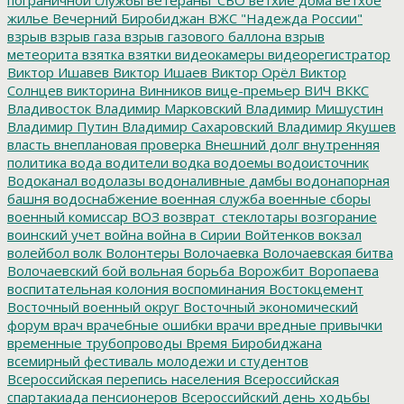
жилье
Вечерний Биробиджан
ВЖС "Надежда России"
взрыв
взрыв газа
взрыв газового баллона
взрыв
метеорита
взятка
взятки
видеокамеры
видеорегистратор
Виктор Ишавев
Виктор Ишаев
Виктор Орёл
Виктор
Солнцев
викторина
Винников
вице-премьер
ВИЧ
ВККС
Владивосток
Владимир Марковский
Владимир Мишустин
Владимир Путин
Владимир Сахаровский
Владимир Якушев
власть
внеплановая проверка
Внешний долг
внутренняя
политика
вода
водители
водка
водоемы
водоисточник
Водоканал
водолазы
водоналивные дамбы
водонапорная
башня
водоснабжение
военная служба
военные сборы
военный комиссар
ВОЗ
возврат_стеклотары
возгорание
воинский учет
война
война в Сирии
Войтенков
вокзал
волейбол
волк
Волонтеры
Волочаевка
Волочаевская битва
Волочаевский бой
вольная борьба
Ворожбит
Воропаева
воспитательная колония
воспоминания
Востокцемент
Восточный военный округ
Восточный экономический
форум
врач
врачебные ошибки
врачи
вредные привычки
временные трубопроводы
Время Биробиджана
всемирный фестиваль молодежи и студентов
Всероссийская перепись населения
Всероссийская
спартакиада пенсионеров
Всероссийский день ходьбы