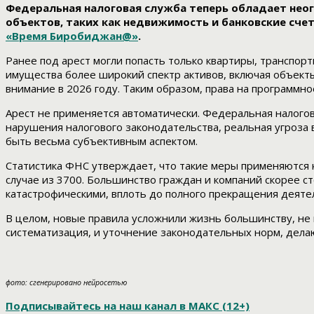
Федеральная налоговая служба теперь обладает не
объектов, таких как недвижимость и банковские счет
«Время Биробиджан@»
.
Ранее под арест могли попасть только квартиры, транспор
имущества более широкий спектр активов, включая объекты 
внимание в 2026 году. Таким образом, права на программ
Арест не применяется автоматически. Федеральная налогов
нарушения налогового законодательства, реальная угроза 
быть весьма субъективным аспектом.
Статистика ФНС утверждает, что такие меры применяются к
случае из 3700. Большинство граждан и компаний скорее ст
катастрофическими, вплоть до полного прекращения деяте
В целом, новые правила усложнили жизнь большинству, не 
систематизация, и уточнение законодательных норм, делаю
фото: сгенерировано нейросетью
Подписывайтесь на наш канал в МАКС (12+)