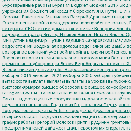
буровзрывные работы
Бурятия
Бюджет
бюджет 2017
бюдж
учреждения
бюджетный кредит
бюрократия
В. Путин
В.И. 
Коровин
Валентина Матвиенко
Валерий Дранников
вандал
Отечественная война
велодорожка
велопробег
велосипед
В
ветераны_СВО
ветхие дома
ветхое жилье
Вечерний Бироб
видеорегистратор
Виктор Ишавев
Виктор Ишаев
Виктор О
Мишустин
Владимир Путин
Владимир Сахаровский
Владими
водоисточник
Водоканал
водолазы
водоналивные дамбы
во
возгорание
воинский учет
война
война в Сирии
Войтенков
в
Воропаева
воспитательная колония
воспоминания
Востокц
временные трубопроводы
Время Биробиджана
всемирный 
Всероссийский день ходьбы
Всероссийский конкурс
встреч
выборы_2019
выборы_2021
выборы_2026
выборы_губерна
выпас скота
выплата
выплаты
выплаты за урожай
выпускник
выставка-ярмарка
высшее образование
высшее самообразо
газификация ЕАО
Галина Кашапова
Галина Соколова
Галушк
Гигант
гидрозащитные сооружения
гидрологическая обста
педагога и наставника
Год семьи
Год экологии
Год_единств
Гордума
горки
горки на Арбате
городская Дума
городская с
госархив
госдолг
Госдума
госжилинспекция
господдержка
г
график работы
Григорий Волохов
Грипп
Грудинин
грунтовы
предпринимателей
дайджест
Дальневосточная оперативна