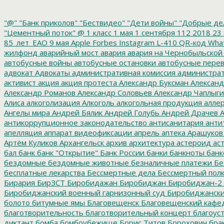
"@"
"Банк приколов"
"Бествидео"
"Дети войны"
"Добрые де
"Цементный поток"
@
1 класс
1 мая
1 сентября
112
2018
23 
85_лет_ЕАО
9 мая
Apple
Forbes
Instagram
L-410
QR-код
Wha
жилфонд
аварийный мост
авария
авария на Чернобыльской
автобусные войны
автобусные остановки
автобусные перев
адвокат
Адвокаты
административная комиссия
администрат
активист
акция
акция протеста
Александр Буксман
Александ
Александр Романов
Александр Соловьев
Александр Чаплыг
Алиса
алкоголизация
Алкоголь
алкогольная продукция
аллер
Ангелы мира
Андрей Бялик
Андрей Голубь
Андрей Драчев
А
антикоррупционное законодательство
антисанитария
анти
апелляция
аппарат видеофиксации
апрель
аптека
Арашуков
Артём Куликов
Архангельск
архив
архитектура
астероид
ас
бал
банк
банк "Открытие"
Банк России
банки
банкноты
банк
бездомные
бездомные животные
безналичные платежи
Бе
бесплатные лекарства
Бессмертные дела
Бессмертный пол
Бирария
БирЗСТ
Биробидажан
Биробиджан
Биробиджан-2
Биробиджанский военный гарнизонный суд
Биробиджанский
болото
битумные ямы
Благовещенск
Благовещенский кафе
благотворительность
благотворительный концерт
благоус
диктант
бомба
бомбоубежище
Борис Титов
Борохович
бра