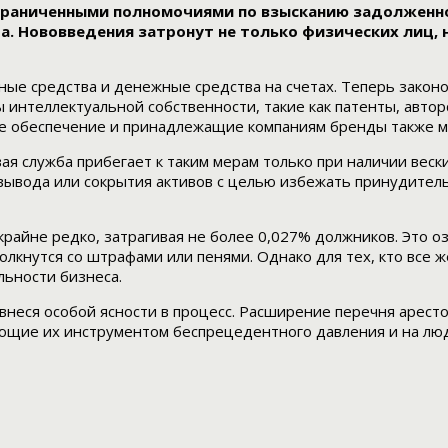
ограниченными полномочиями по взысканию задолженн
а. Нововведения затронут не только физических лиц, 
тные средства и денежные средства на счетах. Теперь зако
интеллектуальной собственности, такие как патенты, авторс
ное обеспечение и принадлежащие компаниям бренды также м
ая служба прибегает к таким мерам только при наличии вес
вывода или сокрытия активов с целью избежать принудительн
райне редко, затрагивая не более 0,027% должников. Это оз
олкнутся со штрафами или пенями. Однако для тех, кто все ж
льности бизнеса.
внеся особой ясности в процесс. Расширение перечня арест
щие их инструментом беспрецедентного давления и на людей