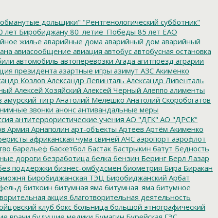
обманутые дольщики"
"Рентгенологический субботник"
0 лет Биробиджану
80_летие_Победы
85 лет ЕАО
йное жилье
аварийные дома
аварийный дом
аварийный
ана
авиасообщение
авиация
автобус
автобусная остановка
били
автомобиль
автоперевозки
Агада
агитпоезд
аграрии
ция президента
азартные игры
азимут
АЗС
Акименко
сандр Козлов
Александр Левинталь
Александр Ливенталь
ный
Алексей Хозяйский
Алексей Черный
Алеппо
алименты
з
амурский тигр
Анатолий Мелешко
Анатолий Скоробогатов
нимные звонки
анонс
антивандальные меры
ссия
антитеррористические учения
АО "ДГК"
АО "ДРСК"
ов
Армия
Арнаполин
арт-объекты
Артеев
Артём Акименко
еристы
африканская чума свиней
АЧС
аэропорт
аэрофлот
тво
барельеф
баскетбол
Бастак
Бастрыкин
батут
Бедность
нные дороги
безработица
белка
бензин
Беринг
Берл Лазар
без поддержки
бизнес-омбудсмен
биометрия
Бира
Биракан
аможня
Биробиджанская ТЭЦ
Биробиджанский Арбат
фельд
биткоин
битумная яма
битумная_яма
битумное
ворительная акция
благотворительная деятельность
ойцовский клуб
бокс
больница
большой этнографический
е врачи
будущие медики
Бумагин
Бурейская ГЭС