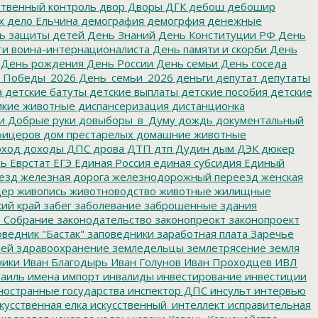
твенный контроль
двор
Дворы
ДГК
дебош
дебошир
х
дело Ельчина
демография
демогрфия
денежные
ь защиты детей
День Знаний
День Конституции РФ
День
и воина-интернационалиста
День памяти и скорби
День
День рождения
День России
День семьи
День соседа
_Победы_2026
День_семьи_2026
деньги
депутат
депутаты
а
детские батуты
детские выплаты
детские пособия
детские
кие животные
диспансеризация
дистанционка
и
Добрые руки
довыборы_в_Думу
дождь
документальный
фицеров
дом престарелых
домашние животные
ход
доходы
ДПС
дрова
ДТП
дтп
Дудин
дым
ДЭК
дюкер
ть
Еврстат
ЕГЭ
Единая Россия
единая субсидия
Единый
езд
железная дорога
железнодорожный переезд
женская
дер
живопись
животноводство
животные
жилищные
ий край
забег
заболевание
заброшенные здания
 Собрание
законодательство
законопреокт
законопроект
ведник "Бастак"
заповедники
заработная плата
Заречье
лей
здравоохранение
земледельцы
землетрясение
земля
ники
Иван Благодырь
Иван Голунов
Иван Проходцев
ИВЛ
аиль
имена
импорт
инвалиды
инвестирование
инвестиции
остранные государства
инспектор ДПС
инсульт
интервью
кусственная елка
искусственный_интеллект
исправительная