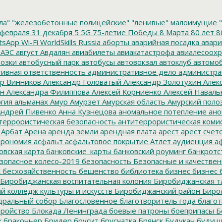
ла"
"железобетонные полицейские"
"ленивые" малоимущие
"
февраля
31 декабря
5
5G
75-летие Победы
8 Марта
80 лет
8
tsApp
Wi-Fi
WorldSkills Russia
аборты
аварийная посадка
авари
 АЭС
август
Авдалян
авиабилеты
авиакатастрофа
авиалесоохр
озки
автобусный парк
автобусы
автовокзал
автоклуб
автомо
ивная ответственность
административное дело
администра
р Винников
Александр Головатый
Александр Золотухин
Алек
ин
Александра Филиппова
Алексей Корниенко
Алексей Наваль
гия
альманах
Амур
Амурзет
Амурская область
Амурский поло
ндрей Пивенко
Анна Кузнецова
аномальное потепление
ано
террористическая безопасность
антитеррористическая коми
Арбат
Арена
аренда земли
арендная плата
арест
арест счет
трономия
асфальт
асфальтовое покрытие
Атлет
аудиенция
аф
овская карта
банковские_карты
банковский роуминг
банкротс
зопасное колесо-2019
безопасность
Безопасные и качестве
к
бесхозяйственность
бешенство
библиотека
бизнес
бизнес 
Биробиджанская воспитательная колония
Биробиджанская т
 колледж культуры и искусств
Биробиджанский район
Биро
дральный собор
Благословенное
благотворитель года
благот
тройство
Блокада Ленинграда
боевые патроны
боеприпасы
Б
к
браконьер
Бридер
брусит
брусчатка
Брянск
Будукан
будущи