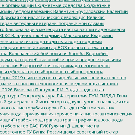
е организации
бюджетные средства
бюджетные
мский детдом
валежник
Валентин Брусиловский
Валентин
ябрьская социалистическая революция
Великая
теран
ветераны
ветераны пограничной службы
го баллона
взрыв метеорита
взятка
взятки
видеокамеры
ВККС
Владивосток
Владимир Марковский
Владимир
енняя политика
вода
водители
водка
водоемы
 сборы
военный комиссар
ВОЗ
возврат_стеклотары
итва
Волочаевский бой
вольная борьба
Ворожбит
орум
врач
врачебные ошибки
врачи
вредные привычки
аселения
Всероссийская спартакиада пенсионеров
ры губернатора
выборы мэра
выборы ректора
боры-2019
вывоз мусора
выгребные ямы
вымогательство
циалисты
высокотехнологичная_медпомощь
выставка
_2026
Вячеслав Пастухов
Г.И. Радде
гадюка
газ
куратура
Генпрокуратура РФ
гериатрия
ГЖИ
ГИБДД
Гиви
ный федеральный инспектор
год культурного наследия
год
олосование
голубая сорока
Гольдштейн
гомеопатия
ячая вода
горячая линия
горячее питание
госавтоинспекция
мация"
грабеж
град
граница
грант
график подвоза воды
н
губернатор ЕАО
ГУК
Гулягин
Д
давление на
восточное ГУ Банка России
дальневосточный гектар