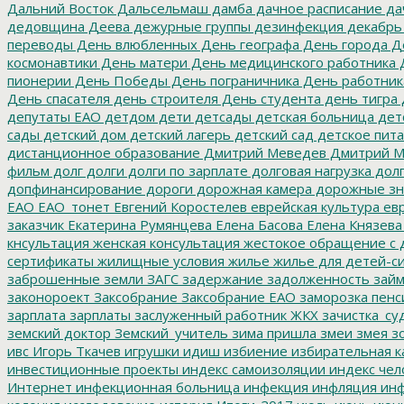
Дальний Восток
Дальсельмаш
дамба
дачное расписание
да
дедовщина
Деева
дежурные группы
дезинфекция
декабрь
переводы
День влюбленных
День географа
День города
Де
космонавтики
День матери
День медицинского работника
Д
пионерии
День Победы
День пограничника
День работник
День спасателя
день строителя
День студента
день тигра
депутаты ЕАО
детдом
дети
детсады
детская больница
дет
сады
детский дом
детский лагерь
детский сад
детское пит
дистанционное образование
Дмитрий Меведев
Дмитрий М
фильм
долг
долги
долги по зарплате
долговая нагрузка
долг
допфинансирование
дороги
дорожная камера
дорожные зн
ЕАО
ЕАО_тонет
Евгений Коростелев
еврейская культура
евр
заказчик
Екатерина Румянцева
Елена Басова
Елена Князева
кнсультация
женская консультация
жестокое обращение с 
сертификаты
жилищные условия
жилье
жилье для детей-с
заброшенные земли
ЗАГС
задержание
задолженность
зай
законороект
Заксобрание
Заксобрание ЕАО
заморозка пенс
зарплата
зарплаты
заслуженный работник ЖКХ
зачистка_су
земский доктор
Земский_учитель
зима пришла
змеи
змея
зо
ивс
Игорь Ткачев
игрушки
идиш
избиение
избирательная к
инвестиционные проекты
индекс самоизоляции
индекс чел
Интернет
инфекционная больница
инфекция
инфляция
инф