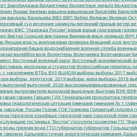
ет Биробиджана
бюджетники
бюджетные деньги
бюджетны
Ленин
Вадим Зингман
вакцина
вакцинация
Валдгейм
Валдгей
изм
вандалы
Васильева
ВВО
ВВП
Вебер
Великан
Великая Окт
ерховный суд
весенние каникулы
весенний призыв
ветер
ве
иджан
ВЖС "Надежда России"
взрыв
взрыв газа
взрыв газово
рёл
Виктор Солнцев
викторина
Винников
вице-премьер
ВИЧ
р Якушев
власть
внеплановая проверка
Внешний долг
внутр
донапорная башня
водоснабжение
военная служба
военные
окзал
волейбол
волк
Волонтеры
Волочаевка
Волочаевская б
емент
Восточный военный округ
Восточный экономический ф
фестиваль молодежи и студентов
Всероссийская перепись н
а_с_населением
ВТБъ
ВУЗ
ВЦИОМ
выборы
выборы 2017
выбо
тора
выборы_депутатов_2019
выборы_мэра
выборы-2018
вы
и
выпускной
выпускной_2026
высококвалифицированные спе
вание
вытрезвители
выходной
выходные
Вьетнам
ВЭФ
ВЭФ
а
гараж
гаражи
Гаршин
ГДК
Генеральная прокуратура
генпро
новка
гидрологическая ситуация
гимназия
гимназия № 1
глав
а_народов_России
Гознак
ГОК
Голикова
Головатый
гололед
г
реда
городское кладбище
городской парк
городской пляж
гор
осслужащие
гостиница "Восток"
госуслуги
госхакупки
ГП "Фар
е воды
грязная вода
ГТО
губернатор
губернатор Гольдштей
я таможня
Дальневосточная энергетическая компания
Дальне