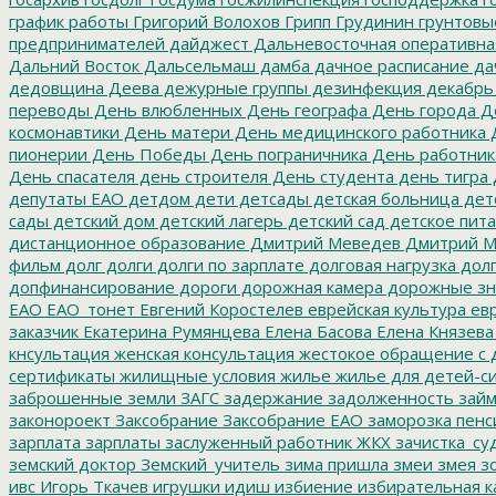
график работы
Григорий Волохов
Грипп
Грудинин
грунтовы
предпринимателей
дайджест
Дальневосточная оперативна
Дальний Восток
Дальсельмаш
дамба
дачное расписание
да
дедовщина
Деева
дежурные группы
дезинфекция
декабрь
переводы
День влюбленных
День географа
День города
Де
космонавтики
День матери
День медицинского работника
Д
пионерии
День Победы
День пограничника
День работник
День спасателя
день строителя
День студента
день тигра
депутаты ЕАО
детдом
дети
детсады
детская больница
дет
сады
детский дом
детский лагерь
детский сад
детское пит
дистанционное образование
Дмитрий Меведев
Дмитрий М
фильм
долг
долги
долги по зарплате
долговая нагрузка
долг
допфинансирование
дороги
дорожная камера
дорожные зн
ЕАО
ЕАО_тонет
Евгений Коростелев
еврейская культура
евр
заказчик
Екатерина Румянцева
Елена Басова
Елена Князева
кнсультация
женская консультация
жестокое обращение с 
сертификаты
жилищные условия
жилье
жилье для детей-с
заброшенные земли
ЗАГС
задержание
задолженность
зай
законороект
Заксобрание
Заксобрание ЕАО
заморозка пенс
зарплата
зарплаты
заслуженный работник ЖКХ
зачистка_су
земский доктор
Земский_учитель
зима пришла
змеи
змея
зо
ивс
Игорь Ткачев
игрушки
идиш
избиение
избирательная к