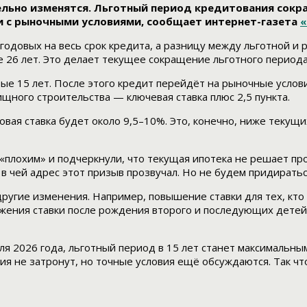
ельно изменятся. Льготный период кредитования сокра
ии с рыночными условиями, сообщает интернет-газета
«
одовых на весь срок кредита, а разницу между льготной и 
е 26 лет. Это делает текущее сокращение льготного период
ые 15 лет. После этого кредит перейдёт на рыночные услови
ищного строительства — ключевая ставка плюс 2,5 пункта.
вая ставка будет около 9,5–10%. Это, конечно, ниже текущи
плохим» и подчеркнули, что текущая ипотека не решает про
в чей адрес этот призыв прозвучал. Но не будем придиратьс
угие изменения. Например, повышение ставки для тех, кто 
ижения ставки после рождения второго и последующих детей
я 2026 года, льготный период в 15 лет станет максимальны
ия не затронут, но точные условия ещё обсуждаются. Так ч