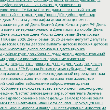
н
губернатор ЕАО
ГУК
Гулягин
Д
давление на
восточное ГУ Банка России
дальневосточный гектар
твенный контроль
двор
Дворы
ДГК
дебош
дебошир
х
дело Ельчина
демография
демогрфия
денежные
ь защиты детей
День Знаний
День Конституции РФ
День
и воина-интернационалиста
День памяти и скорби
День
День рождения
День России
День семьи
День соседа
_Победы_2026
День_семьи_2026
деньги
депутат
депутаты
а
детские батуты
детские выплаты
детские пособия
детские
кие животные
диспансеризация
дистанционка
и
Добрые руки
довыборы_в_Думу
дождь
документальный
фицеров
дом престарелых
домашние животные
ход
доходы
ДПС
дрова
дтп
ДТП
Дудин
дым
ДЭК
дюкер
ть
Еврстат
ЕГЭ
Единая Россия
единая субсидия
Единый
езд
железная дорога
железнодорожный переезд
женская
дер
живопись
животноводство
животные
жилищные
ий край
забег
заболевание
заброшенные здания
 Собрание
законодательство
законопреокт
законопроект
ведник "Бастак"
заповедники
заработная плата
Заречье
лей
здравоохранение
земледельцы
землетрясение
земля
ники
Иван Благодырь
Иван Голунов
Иван Проходцев
ИВЛ
аиль
имена
импорт
инвалиды
инвестирование
инвестиции