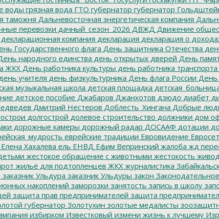
е воды
грязная вода
ГТО
губернатор
губернатор Гольдштей
я таможня
Дальневосточная энергетическая компания
Дальне
чные перевозки
дачный_сезон_2026
ДВЖД
Движение общес
декларационная компания
декларация
декларация о дохода
нь Государственного флага
День защитника Отечества
ден
ень народного единства
день открытых дверей
День памят
а ЖКХ
День работника культуры
день работника транспорта
день учителя
день физкультурника
День флага России
День
ская музыкальная школа
детская площадка
детская_больниц
ание
детское пособие
Джабаров
Джанхотов
дзюдо
диабет
ди
едведев
Дмитрий Нестеров
Доблесть_Хингана
Добрые люд
острои
долгострой
долевое строительство
должники
дом о
аки
дорожные камеры
дорожный радар
ДОСААФ
дотации
до
ейская_мудрость
еврейские традиции
Евровидение
Евросе
Елена Хахалева
ель
ЕНВД
Ефим Вепринский
жалоба
жд пере
детьми
жестокое обращение с животными
жестокость
живо
ирот
жильё для подтопленцев
ЖКХ
журналистика
Забайкальск
м
заказник Ульдура
заказник Ульдуры
закон
Законодательное
ионных накоплений
заморозки
занятость
запись в школу
запо
дей
защита прав предпринимателей
защита предпринимате
лотой губернатор
Золотухин
золотые медалисты
зоозащит
ампания
избирком
Известковый
измени жизнь к лучшему
Изр