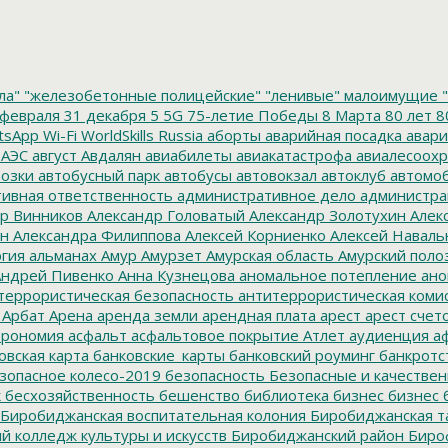
ла"
"железобетонные полицейские"
"ленивые" малоимущие
"
февраля
31 декабря
5
5G
75-летие Победы
8 Марта
80 лет
8
tsApp
Wi-Fi
WorldSkills Russia
аборты
аварийная посадка
авари
 АЭС
август
Авдалян
авиабилеты
авиакатастрофа
авиалесоохр
озки
автобусный парк
автобусы
автовокзал
автоклуб
автомо
ивная ответственность
административное дело
администра
р Винников
Александр Головатый
Александр Золотухин
Алек
ин
Александра Филиппова
Алексей Корниенко
Алексей Наваль
гия
альманах
Амур
Амурзет
Амурская область
Амурский поло
ндрей Пивенко
Анна Кузнецова
аномальное потепление
ано
террористическая безопасность
антитеррористическая коми
Арбат
Арена
аренда земли
арендная плата
арест
арест счет
трономия
асфальт
асфальтовое покрытие
Атлет
аудиенция
аф
овская карта
банковские_карты
банковский роуминг
банкротс
зопасное колесо-2019
безопасность
Безопасные и качестве
к
бесхозяйственность
бешенство
библиотека
бизнес
бизнес 
Биробиджанская воспитательная колония
Биробиджанская т
 колледж культуры и искусств
Биробиджанский район
Биро