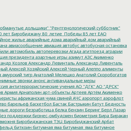
обманутые дольщики"
"Рентгенологический субботник"
0 лет Биробиджану
80_летие_Победы
85 лет ЕАО
йное жилье
аварийные дома
аварийный дом
аварийный
ана
авиасообщение
авиация
автобус
автобусная остановка
били
автомобиль
автоперевозки
Агада
агитпоезд
аграрии
ция президента
азартные игры
азимут
АЗС
Акименко
сандр Козлов
Александр Левинталь
Александр Ливенталь
ный
Алексей Хозяйский
Алексей Черный
Алеппо
алименты
з
амурский тигр
Анатолий Мелешко
Анатолий Скоробогатов
нимные звонки
анонс
антивандальные меры
ссия
антитеррористические учения
АО "ДГК"
АО "ДРСК"
ов
Армия
Арнаполин
арт-объекты
Артеев
Артём Акименко
еристы
африканская чума свиней
АЧС
аэропорт
аэрофлот
тво
барельеф
баскетбол
Бастак
Бастрыкин
батут
Бедность
нные дороги
безработица
белка
бензин
Беринг
Берл Лазар
без поддержки
бизнес-омбудсмен
биометрия
Бира
Биракан
аможня
Биробиджанская ТЭЦ
Биробиджанский Арбат
фельд
биткоин
битумная яма
битумная_яма
битумное