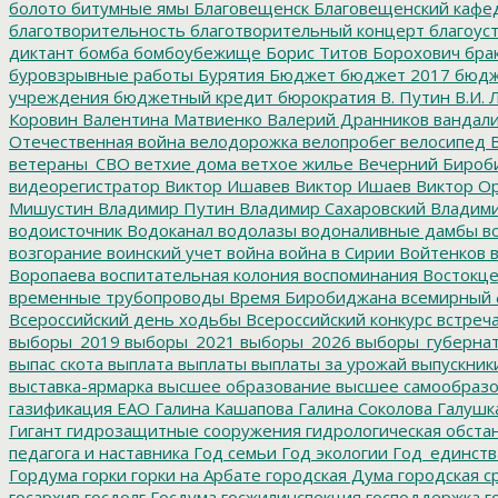
болото
битумные ямы
Благовещенск
Благовещенский кафе
благотворительность
благотворительный концерт
благоус
диктант
бомба
бомбоубежище
Борис Титов
Борохович
бра
буровзрывные работы
Бурятия
Бюджет
бюджет 2017
бюдж
учреждения
бюджетный кредит
бюрократия
В. Путин
В.И. 
Коровин
Валентина Матвиенко
Валерий Дранников
вандал
Отечественная война
велодорожка
велопробег
велосипед
В
ветераны_СВО
ветхие дома
ветхое жилье
Вечерний Бироб
видеорегистратор
Виктор Ишавев
Виктор Ишаев
Виктор О
Мишустин
Владимир Путин
Владимир Сахаровский
Владими
водоисточник
Водоканал
водолазы
водоналивные дамбы
во
возгорание
воинский учет
война
война в Сирии
Войтенков
в
Воропаева
воспитательная колония
воспоминания
Востокц
временные трубопроводы
Время Биробиджана
всемирный 
Всероссийский день ходьбы
Всероссийский конкурс
встреч
выборы_2019
выборы_2021
выборы_2026
выборы_губерна
выпас скота
выплата
выплаты
выплаты за урожай
выпускник
выставка-ярмарка
высшее образование
высшее самообразо
газификация ЕАО
Галина Кашапова
Галина Соколова
Галушк
Гигант
гидрозащитные сооружения
гидрологическая обста
педагога и наставника
Год семьи
Год экологии
Год_единств
Гордума
горки
горки на Арбате
городская Дума
городская с
госархив
госдолг
Госдума
госжилинспекция
господдержка
г