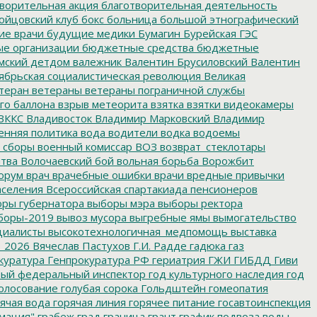
ворительная акция
благотворительная деятельность
ойцовский клуб
бокс
больница
большой этнографический
е врачи
будущие медики
Бумагин
Бурейская ГЭС
е организации
бюджетные средства
бюджетные
мский детдом
валежник
Валентин Брусиловский
Валентин
ябрьская социалистическая революция
Великая
теран
ветераны
ветераны пограничной службы
го баллона
взрыв метеорита
взятка
взятки
видеокамеры
ВККС
Владивосток
Владимир Марковский
Владимир
енняя политика
вода
водители
водка
водоемы
 сборы
военный комиссар
ВОЗ
возврат_стеклотары
итва
Волочаевский бой
вольная борьба
Ворожбит
орум
врач
врачебные ошибки
врачи
вредные привычки
аселения
Всероссийская спартакиада пенсионеров
ры губернатора
выборы мэра
выборы ректора
боры-2019
вывоз мусора
выгребные ямы
вымогательство
циалисты
высокотехнологичная_медпомощь
выставка
_2026
Вячеслав Пастухов
Г.И. Радде
гадюка
газ
куратура
Генпрокуратура РФ
гериатрия
ГЖИ
ГИБДД
Гиви
ный федеральный инспектор
год культурного наследия
год
олосование
голубая сорока
Гольдштейн
гомеопатия
ячая вода
горячая линия
горячее питание
госавтоинспекция
мация"
грабеж
град
граница
грант
график подвоза воды