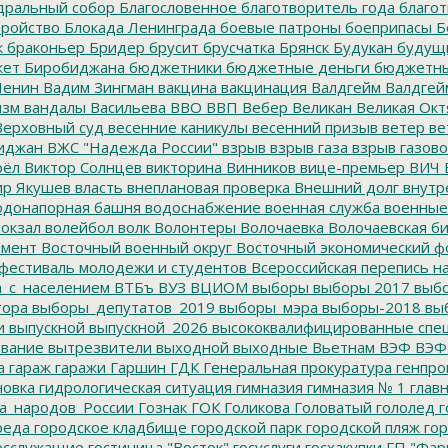
дральный собор
Благословенное
благотворитель года
благот
тройство
Блокада Ленинграда
боевые патроны
боеприпасы
Б
к
браконьер
Бридер
брусит
брусчатка
Брянск
Будукан
будущи
ет Биробиджана
бюджетники
бюджетные деньги
бюджетны
Ленин
Вадим Зингман
вакцина
вакцинация
Валдгейм
Валдгей
изм
вандалы
Васильева
ВВО
ВВП
Вебер
Великан
Великая Окт
ерховный суд
весенние каникулы
весенний призыв
ветер
ве
иджан
ВЖС "Надежда России"
взрыв
взрыв газа
взрыв газово
рёл
Виктор Солнцев
викторина
Винников
вице-премьер
ВИЧ
р Якушев
власть
внеплановая проверка
Внешний долг
внутр
донапорная башня
водоснабжение
военная служба
военные
окзал
волейбол
волк
Волонтеры
Волочаевка
Волочаевская б
емент
Восточный военный округ
Восточный экономический ф
фестиваль молодежи и студентов
Всероссийская перепись н
а_с_населением
ВТБъ
ВУЗ
ВЦИОМ
выборы
выборы 2017
выбо
тора
выборы_депутатов_2019
выборы_мэра
выборы-2018
вы
и
выпускной
выпускной_2026
высококвалифицированные спе
вание
вытрезвители
выходной
выходные
Вьетнам
ВЭФ
ВЭФ
а
гараж
гаражи
Гаршин
ГДК
Генеральная прокуратура
генпро
новка
гидрологическая ситуация
гимназия
гимназия № 1
глав
а_народов_России
Гознак
ГОК
Голикова
Головатый
гололед
г
реда
городское кладбище
городской парк
городской пляж
гор
осслужащие
гостиница "Восток"
госуслуги
госхакупки
ГП "Фар