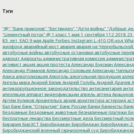
Тэги
"@"
"Банк приколов"
"Бествидео"
"Дети войны"
"Добрые де
"Цементный поток"
@
1 класс
1 мая
1 сентября
112
2018
23 
85_лет_ЕАО
9 мая
Apple
Forbes
Instagram
L-410
QR-код
Wha
жилфонд
аварийный мост
авария
авария на Чернобыльской
автобусные войны
автобусные остановки
автобусные перев
адвокат
Адвокаты
административная комиссия
администрат
активист
акция
акция протеста
Александр Буксман
Александ
Александр Романов
Александр Соловьев
Александр Чаплыг
Алиса
алкоголизация
Алкоголь
алкогольная продукция
аллер
Ангелы мира
Андрей Бялик
Андрей Голубь
Андрей Драчев
А
антикоррупционное законодательство
антисанитария
анти
апелляция
аппарат видеофиксации
апрель
аптека
Арашуков
Артём Куликов
Архангельск
архив
архитектура
астероид
ас
бал
банк
банк "Открытие"
Банк России
банки
банкноты
банк
бездомные
бездомные животные
безналичные платежи
Бе
бесплатные лекарства
Бессмертные дела
Бессмертный пол
Бирария
БирЗСТ
Биробидажан
Биробиджан
Биробиджан-2
Биробиджанский военный гарнизонный суд
Биробиджанский