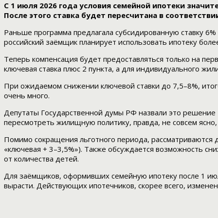
С 1 июля 2026 года условия семейной ипотеки значит
После этого ставка будет пересчитана в соответств
Раньше программа предлагала субсидированную ставку 6% г
российский заёмщик планирует использовать ипотеку боле
Теперь компенсация будет предоставляться только на перв
ключевая ставка плюс 2 пункта, а для индивидуального жил
При ожидаемом снижении ключевой ставки до 7,5–8%, итого
очень много.
Депутаты Государственной думы РФ назвали это решение «
пересмотреть жилищную политику, правда, не совсем ясно, 
Помимо сокращения льготного периода, рассматриваются др
«ключевая + 3–3,5%»). Также обсуждается возможность сн
от количества детей.
Для заёмщиков, оформивших семейную ипотеку после 1 июл
вырасти. Действующих ипотечников, скорее всего, изменен