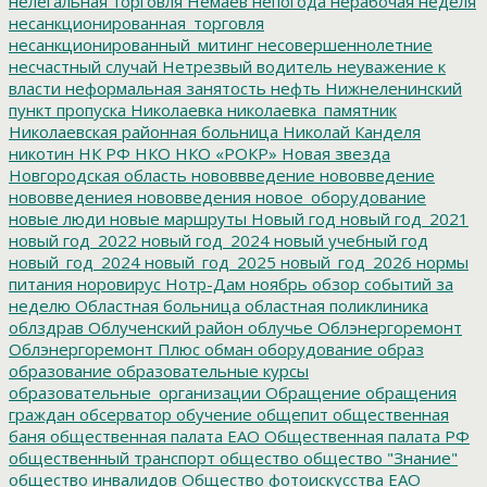
нелегальная торговля
Немаев
непогода
нерабочая неделя
несанкционированная_торговля
несанкционированный_митинг
несовершеннолетние
несчастный случай
Нетрезвый водитель
неуважение к
власти
неформальная занятость
нефть
Нижнеленинский
пункт пропуска
Николаевка
николаевка_памятник
Николаевская районная больница
Николай Канделя
никотин
НК РФ
НКО
НКО «РОКР»
Новая звезда
Новгородская область
нововвведение
нововведение
нововведениея
нововведения
новое_оборудование
новые люди
новые маршруты
Новый год
новый год_2021
новый год_2022
новый год_2024
новый учебный год
новый_год_2024
новый_год_2025
новый_год_2026
нормы
питания
норовирус
Нотр-Дам
ноябрь
обзор событий за
неделю
Областная больница
областная поликлиника
облздрав
Облученский район
облучье
Облэнергоремонт
Облэнергоремонт Плюс
обман
оборудование
образ
образование
образовательные курсы
образовательные_организации
Обращение
обращения
граждан
обсерватор
обучение
общепит
общественная
баня
общественная палата ЕАО
Общественная палата РФ
общественный транспорт
общество
общество "Знание"
общество инвалидов
Общество фотоискусства ЕАО