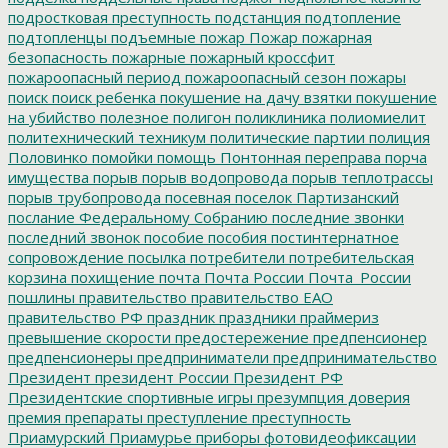
подростковая преступность
подстанция
подтопление
подтопленцы
подъемные
пожар
Пожар
пожарная
безопасность
пожарные
пожарный кроссфит
пожароопасный период
пожароопасный сезон
пожары
поиск
поиск ребенка
покушение на дачу взятки
покушение
на убийство
полезное
полигон
поликлиника
полиомиелит
политехнический техникум
политические партии
полиция
Половинко
помойки
помощь
Понтонная переправа
порча
имущества
порыв
порыв водопровода
порыв теплотрассы
порыв трубопровода
посевная
поселок Партизанский
послание Федеральному Собранию
последние звонки
последний звонок
пособие
пособия
постинтернатное
сопровождение
посылка
потребители
потребительская
корзина
похищение
почта
Почта России
Почта_России
пошлины
правительство
правительство ЕАО
правительство РФ
праздник
праздники
праймериз
превышение скорости
предостережение
предпенсионер
предпенсионеры
предприниматели
предпринимательство
Президент
президент России
Президент РФ
Президентские спортивные игры
презумпция доверия
премия
препараты
преступление
преступность
Приамурский
Приамурье
приборы фотовидеофиксации