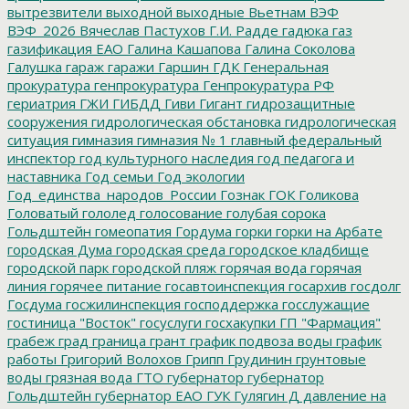
вытрезвители
выходной
выходные
Вьетнам
ВЭФ
ВЭФ_2026
Вячеслав Пастухов
Г.И. Радде
гадюка
газ
газификация ЕАО
Галина Кашапова
Галина Соколова
Галушка
гараж
гаражи
Гаршин
ГДК
Генеральная
прокуратура
генпрокуратура
Генпрокуратура РФ
гериатрия
ГЖИ
ГИБДД
Гиви
Гигант
гидрозащитные
сооружения
гидрологическая обстановка
гидрологическая
ситуация
гимназия
гимназия № 1
главный федеральный
инспектор
год культурного наследия
год педагога и
наставника
Год семьи
Год экологии
Год_единства_народов_России
Гознак
ГОК
Голикова
Головатый
гололед
голосование
голубая сорока
Гольдштейн
гомеопатия
Гордума
горки
горки на Арбате
городская Дума
городская среда
городское кладбище
городской парк
городской пляж
горячая вода
горячая
линия
горячее питание
госавтоинспекция
госархив
госдолг
Госдума
госжилинспекция
господдержка
госслужащие
гостиница "Восток"
госуслуги
госхакупки
ГП "Фармация"
грабеж
град
граница
грант
график подвоза воды
график
работы
Григорий Волохов
Грипп
Грудинин
грунтовые
воды
грязная вода
ГТО
губернатор
губернатор
Гольдштейн
губернатор ЕАО
ГУК
Гулягин
Д
давление на