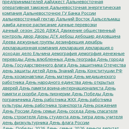
предпринимателей
дайджест
Дальневосточная
оперативная таможня
Дальневосточная энергетическая
компания
Дальневосточное ГУ Банка России
дальневосточный гектар
Дальний Восток
Дальсельмаш
дамба
дачное расписание
дачные перевозки
дачный_сезон_2026
ДВЖД
Движение общественный
контроль
двор
Дворы
ДГК
дебош
дебошир
дедовщина
Деева
дежурные группы
дезинфекция
декабрь
декларационная компания
декларация
декларация о
доходах
дело Ельчина
демография
демогрфия
денежные
переводы
День влюбленных
День географа
День города
День Государственного флага
День защитника Отечества
день защиты детей
День Знаний
День Конституции РФ
День космонавтики
День матери
День медицинского
работника
День народного единства
день открытых
дверей
День памяти воина-интернационалиста
День
памяти и скорби
День пионерии
День Победы
День
пограничника
День работника ЖКХ
День работника
культуры
день работника транспорта
День рождения
День России
День семьи
День соседа
День спасателя
день строителя
День студента
день тигра
день учителя
день физкультурника
День флага России
День_Победы_2026
День_семьи_2026
деньги
депутат