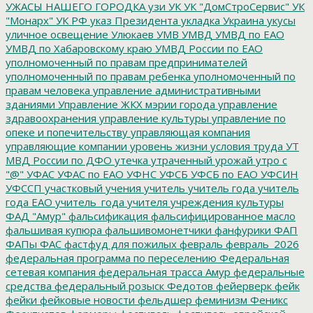
УЖАСЫ НАШЕГО ГОРОДКА
узи
УК
УК "ДомСтроСервис"
УК
"Монарх"
УК РФ
указ Президента
укладка
Украина
укусы
уличное освещение
Улюкаев
УМВ
УМВД
УМВД по ЕАО
УМВД по Хабаровскому краю
УМВД России по ЕАО
уполномоченный по правам предпринимателей
уполномоченный по правам ребенка
уполномоченный по
правам человека
управление административными
зданиями
Управление ЖКХ мэрии города
управление
здравоохранения
управление культуры
управление по
опеке и попечительству
управляющая компания
управляющие компании
уровень жизни
условия труда
УТ
МВД России по ДФО
утечка
утраченный урожай
утро с
"@"
УФАС
УФАС по ЕАО
УФНС
УФСБ
УФСБ по ЕАО
УФСИН
УФССП
участковый
учения
учитель
учитель года
учитель
года ЕАО
учитель_года
учителя
учреждения культуры
ФАД "Амур"
фальсификация
фальсифицированное масло
фальшивая купюра
фальшивомонетчики
фанфурики
ФАП
ФАПы
ФАС
фастфуд для пожилых
февраль
февраль_2026
федеральная программа по переселению
Федеральная
сетевая компания
федеральная трасса Амур
федеральные
средства
федеральный розыск
Федотов
фейерверк
фейк
фейки
фейковые новости
фельдшер
феминизм
Феникс