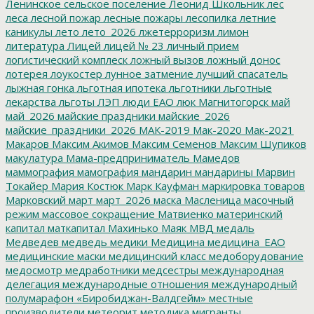
Ленинское сельское поселение
Леонид Школьник
лес
леса
лесной пожар
лесные пожары
лесопилка
летние
каникулы
лето
лето_2026
лжетерроризм
лимон
литература
Лицей
лицей № 23
личный прием
логистический комплеск
ложный вызов
ложный донос
лотерея
лоукостер
лунное затмение
лучший спасатель
лыжная гонка
льготная ипотека
льготники
льготные
лекарства
льготы
ЛЭП
люди ЕАО
люк
Магнитогорск
май
май_2026
майские праздники
майские_2026
майские_праздники_2026
МАК-2019
Мак-2020
Мак-2021
Макаров
Максим Акимов
Максим Семенов
Максим Шупиков
макулатура
Мама-предприниматель
Мамедов
маммография
мамография
мандарин
мандарины
Марвин
Токайер
Мария Костюк
Марк Кауфман
маркировка товаров
Марковский
март
март_2026
маска
Масленица
масочный
режим
массовое сокращение
Матвиенко
материнский
капитал
маткапитал
Махинько
Маяк
МВД
медаль
Медведев
медведь
медики
Медицина
медицина_ЕАО
медицинские маски
медицинский класс
медоборудование
медосмотр
медработники
медсестры
международная
делегация
международные отношения
международный
полумарафон «Биробиджан-Валдгейм»
местные
производители
метеорит
методика
мигранты