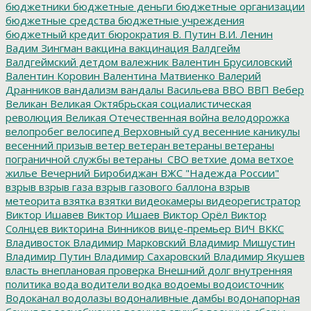
бюджетники
бюджетные деньги
бюджетные организации
бюджетные средства
бюджетные учреждения
бюджетный кредит
бюрократия
В. Путин
В.И. Ленин
Вадим Зингман
вакцина
вакцинация
Валдгейм
Валдгеймский детдом
валежник
Валентин Брусиловский
Валентин Коровин
Валентина Матвиенко
Валерий
Дранников
вандализм
вандалы
Васильева
ВВО
ВВП
Вебер
Великан
Великая Октябрьская социалистическая
революция
Великая Отечественная война
велодорожка
велопробег
велосипед
Верховный суд
весенние каникулы
весенний призыв
ветер
ветеран
ветераны
ветераны
пограничной службы
ветераны_СВО
ветхие дома
ветхое
жилье
Вечерний Биробиджан
ВЖС "Надежда России"
взрыв
взрыв газа
взрыв газового баллона
взрыв
метеорита
взятка
взятки
видеокамеры
видеорегистратор
Виктор Ишавев
Виктор Ишаев
Виктор Орёл
Виктор
Солнцев
викторина
Винников
вице-премьер
ВИЧ
ВККС
Владивосток
Владимир Марковский
Владимир Мишустин
Владимир Путин
Владимир Сахаровский
Владимир Якушев
власть
внеплановая проверка
Внешний долг
внутренняя
политика
вода
водители
водка
водоемы
водоисточник
Водоканал
водолазы
водоналивные дамбы
водонапорная