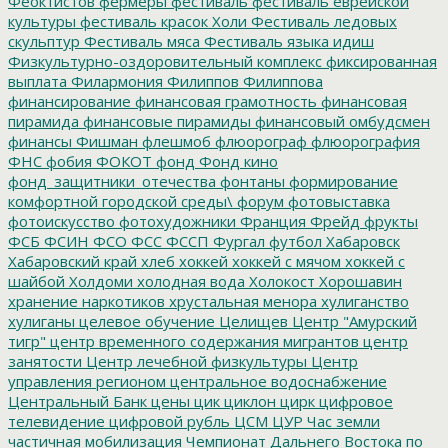
Феоктистов
фермеры
фестиваль
фестиваль еврейской
культуры
фестиваль красок Холи
Фестиваль ледовых
скульптур
Фестиваль мяса
Фестиваль языка идиш
Физкультурно-оздоровительный комплекс
фиксированная
выплата
Филармония
Филиппов
Филиппова
финансирование
финансовая грамотность
финансовая
пирамида
финансовые пирамиды
финансовый омбудсмен
финансы
Фишман
флешмоб
флюорограф
флюорография
ФНС
фобия
ФОКОТ
фонд
Фонд кино
фонд_защитники_отечества
фонтаны
формирование
комфортной городской среды\
форум
фотовыставка
фотоискусство
фотохудожники
Франция
Фрейд
фрукты
ФСБ
ФСИН
ФСО
ФСС
ФССП
Фургал
футбол
Хабаровск
Хабаровский край
хлеб
хоккей
хоккей с мячом
хоккей с
шайбой
Холдоми
холодная вода
Холокост
Хорошавин
хранение наркотиков
хрустальная менора
хулиганство
хулиганы
целевое обучение
Целищев
Центр "Амурский
тигр"
центр временного содержания мигрантов
центр
занятости
Центр лечебной физкультуры
Центр
управления регионом
центральное водоснабжение
Центральный Банк
цены
цик
циклон
цирк
цифровое
телевидение
цифровой рубль
ЦСМ
ЦУР
Час земли
частичная мобилизация
Чемпионат Дальнего Востока по