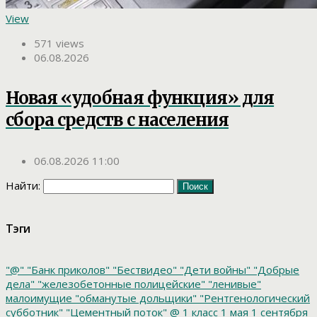
View
571 views
06.08.2026
Новая «удобная функция» для
сбора средств с населения
06.08.2026 11:00
Найти:
Тэги
"@"
"Банк приколов"
"Бествидео"
"Дети войны"
"Добрые
дела"
"железобетонные полицейские"
"ленивые"
малоимущие
"обманутые дольщики"
"Рентгенологический
субботник"
"Цементный поток"
@
1 класс
1 мая
1 сентября