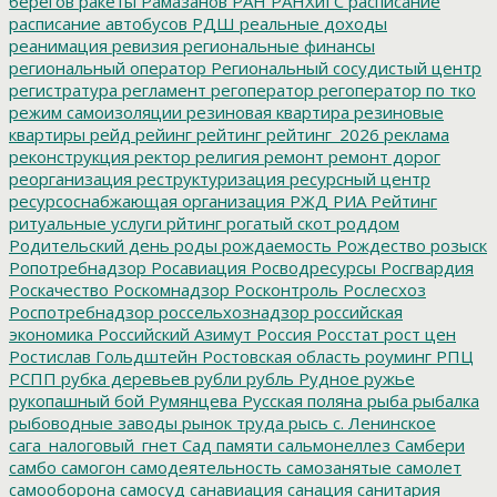
берегов
ракеты
Рамазанов
РАН
РАНХиГС
расписание
расписание автобусов
РДШ
реальные доходы
реанимация
ревизия
региональные финансы
региональный оператор
Региональный сосудистый центр
регистратура
регламент
регоператор
регоператор по тко
режим самоизоляции
резиновая квартира
резиновые
квартиры
рейд
рейинг
рейтинг
рейтинг_2026
реклама
реконструкция
ректор
религия
ремонт
ремонт дорог
реорганизация
реструктуризация
ресурсный центр
ресурсоснабжающая организация
РЖД
РИА Рейтинг
ритуальные услуги
рйтинг
рогатый скот
роддом
Родительский день
роды
рождаемость
Рождество
розыск
Ропотребнадзор
Росавиация
Росводресурсы
Росгвардия
Роскачество
Роскомнадзор
Росконтроль
Рослесхоз
Роспотребнадзор
россельхознадзор
российская
экономика
Российский Азимут
Россия
Росстат
рост цен
Ростислав Гольдштейн
Ростовская область
роуминг
РПЦ
РСПП
рубка деревьев
рубли
рубль
Рудное
ружье
рукопашный бой
Румянцева
Русская поляна
рыба
рыбалка
рыбоводные заводы
рынок труда
рысь
с. Ленинское
сага_налоговый_гнет
Сад памяти
сальмонеллез
Самбери
самбо
самогон
самодеятельность
самозанятые
самолет
самооборона
самосуд
санавиация
санация
санитария