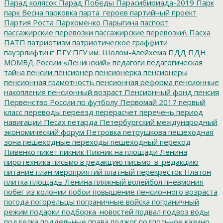
Парад колясок
Парад Победы
Парасибириада-2019
Парк
парк Весна
парковка
парта_героев
партийный проект
Партия Роста
Пархоменко
Парыгина
паспорт
пассажирские перевозки
пассажирские перевозки\
Пасха
ПАТП
патриотизм
патриотическое граффити
пауэрлифтинг
ПГУ
ПГУ им. Шолом-Алейхема
ПДД
ПДН
МОМВД России «Ленинский»
педагоги
педагогическая
тайна
пенсии
пенсионер
пенсионерка
пенсионеры
пенсионная грамотность
пенсионная реформа
пенсионные
накопления
пенсионный возраст
Пенсионный фонд
пенсия
Первенство России по футболу
Первомай 2017
первый
класс
переводы
переезд
перерасчет
перечень
период
навигации
Песах
петарда
Петербургский международный
экономический форум
Петровка
петрушкова
пешеходная
зона
пешеходные переходы
пешеходный переход
Пивенко
пикет
пикник
Пикник на площади Ленина
пиротехника
письмо в редакцию
письмо_в_редакцию
питание
план мероприятий
платный перекресток
Платон
плитка
площадь Ленина
пляжный волейбол
пневмония
побег из колонии
побои
повышение пенсионного возраста
погода
погорельцы
пограничные войска
пограничный
режим
подарки
подборка_новостей
подвал
подвоз воды
подделка
поддельные права
поджог
подпольное казино