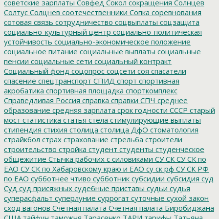
советские зарплаты
Совфед
Сокол
сокращения
Солнцев
Солтус
Солцнев
соотечественники
Сопка
соревнования
сотовая связь
сотрудничество
соцвыплаты
соцзащита
социально-культурный центр
социально-политическая
устойчивость
социально-экономическое положение
социальное питание
социальные выплаты
социальные
пенсии
социальные сети
социальный контракт
Социальный фонд
соцопрос
соцсети
соя
спасатели
спасение
спецтранспорт
СПИД
спорт
спортивная
акробатика
спортивная площадка
спорткомплекс
Справедливая Россия
справка
справки
СПЧ
среднее
образование
средняя зарплата
срок годности
СССР
старый
мост
статистика
статья
стела
стимулирующие выплаты
стипендия
стихия
столица
столица ДфО
стоматология
страйкбол
страх
страхование
стрельба
строители
строительство
стройка
студент
студенты
студенческое
общежитие
Стычка рабочих с силовиками
СУ СК
СУ СК по
ЕАО
СУ СК по Хабаровскому краю и ЕАО
су ск рф
СУ СК РФ
по ЕАО
субботнее чтиво
субботник
субсидии
субсидия
суд
Суд
суд присяжных
судебные приставы
судьи
судья
суперасфальт
суперлуние
суррогат
суточные
сухой закон
сход вагонов
Счетная палата
Счетная палата Биробиджана
США
тайфун
таможня
Тарасенко
ТАРИ
тарифы
Татьяна