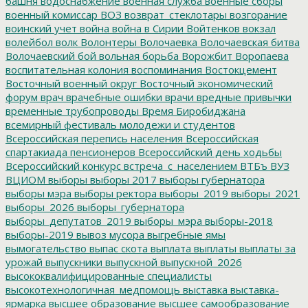
башня
водоснабжение
военная служба
военные сборы
военный комиссар
ВОЗ
возврат_стеклотары
возгорание
воинский учет
война
война в Сирии
Войтенков
вокзал
волейбол
волк
Волонтеры
Волочаевка
Волочаевская битва
Волочаевский бой
вольная борьба
Ворожбит
Воропаева
воспитательная колония
воспоминания
Востокцемент
Восточный военный округ
Восточный экономический
форум
врач
врачебные ошибки
врачи
вредные привычки
временные трубопроводы
Время Биробиджана
всемирный фестиваль молодежи и студентов
Всероссийская перепись населения
Всероссийская
спартакиада пенсионеров
Всероссийский день ходьбы
Всероссийский конкурс
встреча_с_населением
ВТБъ
ВУЗ
ВЦИОМ
выборы
выборы 2017
выборы губернатора
выборы мэра
выборы ректора
выборы_2019
выборы_2021
выборы_2026
выборы_губернатора
выборы_депутатов_2019
выборы_мэра
выборы-2018
выборы-2019
вывоз мусора
выгребные ямы
вымогательство
выпас скота
выплата
выплаты
выплаты за
урожай
выпускники
выпускной
выпускной_2026
высококвалифицированные специалисты
высокотехнологичная_медпомощь
выставка
выставка-
ярмарка
высшее образование
высшее самообразование