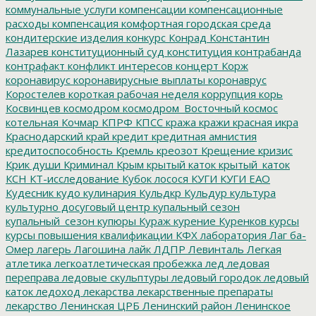
коммунальные услуги
компенсации
компенсационные
расходы
компенсация
комфортная городская среда
кондитерские изделия
конкурс
Конрад
Константин
Лазарев
конституционный суд
конституция
контрабанда
контрафакт
конфликт интересов
концерт
Корж
коронавирус
коронавирусные выплаты
коронаврус
Коростелев
короткая рабочая неделя
коррупция
корь
Косвинцев
космодром
космодром_Восточный
космос
котельная
Кочмар
КПРФ
КПСС
кража
кражи
красная икра
Краснодарский край
кредит
кредитная амнистия
кредитоспособность
Кремль
креозот
Крещение
кризис
Крик души
Криминал
Крым
крытый каток
крытый_каток
КСН
КТ-исследование
Кубок лосося
КУГИ
КУГИ ЕАО
Кудесник
кудо
кулинария
Кульдкр
Кульдур
культура
культурно досуговый центр
купальный сезон
купальный_сезон
купюры
Кураж
курение
Куренков
курсы
курсы повышения квалификации
КФХ
лаборатория
Лаг ба-
Омер
лагерь
Лагошина
лайк
ЛДПР
Левинталь
Легкая
атлетика
легкоатлетическая пробежка
лед
ледовая
переправа
ледовые скульптуры
ледовый городок
ледовый
каток
ледоход
лекарства
лекарственные препараты
лекарство
Ленинская ЦРБ
Ленинский район
Ленинское