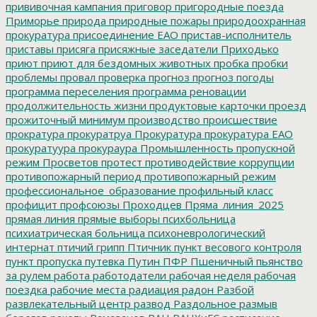
прививочная кампания
приговор
пригородные поезда
Приморье
природа
природные пожары
природоохранная
прокуратура
присоединение ЕАО
пристав-исполнитель
приставы
присяга
присяжные заседатели
Приходько
приют
приют для бездомных животных
пробка
пробки
проблемы
провал
проверка
прогноз
прогноз погоды
программа переселения
программа реновации
продолжительность жизни
продуктовые карточки
проезд
прожиточный минимум
производство
происшествие
прократура
прокуратруа
Прокуратура
прокуратура ЕАО
прокуратуура
прокураура
Промышленность
пропускной
режим
Просветов
протест
противодействие коррупции
противопожарный период
противопожарный режим
профессиональное_образование
профильный класс
профицит
профсоюзы
Проходцев
Пряма_линия_2025
прямая линия
прямые выборы
психбольница
психиатрическая больница
психоневрологический
интернат
птичий грипп
Птичник
пункт весового контроля
пункт пропуска
путевка
Путин
ПФР
Пшеничный
пьянство
за рулем
работа
работодатели
рабочая неделя
рабочая
поездка
рабочие места
радиация
радон
Разбой
развлекательный центр
развод
Раздольное
размыв