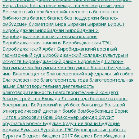
Берл Лазар
бесплатные лекарства
Бессмертные дела
Бессмертный полк
бесхозяйственность
бешенство
библиотека
бизнес
бизнес без поддержки
бизнес-
омбудсмен
биометрия
Бира
Биракан
Бирария
БирЗСТ
Биробидажан
Биробиджан
Биробиджан-2
Биробиджанская воспитательная колония
Биробиджанская таможня
Биробиджанская ТЭЦ
Биробиджанский Арбат
Биробиджанский военный
гарнизонный суд
Биробиджанский колледж культуры и
искусств
Биробиджанский район
Бирофельд
биткоин
битумная яма
битумная_яма
битумное болото
битумные
ямы
Благовещенск
Благовещенский кафедральный собор
Благословенное
благотворитель года
благотворительная
акция
благотворительная деятельность
благотворительность
благотворительный концерт
благоустройство
Блокада Ленинграда
боевые патроны
боеприпасы
Бойцовский клуб
бокс
больница
большой
этнографический диктант
бомба
бомбоубежище
Борис
Титов
Борохович
брак
браконьер
Бридер
брусит
брусчатка
Брянск
Будукан
будущие врачи
будущие
медики
Бумагин
Бурейская ГЭС
буровзрывные работы
Бурятия
Бюджет
бюджет 2017
бюджет Биробиджана