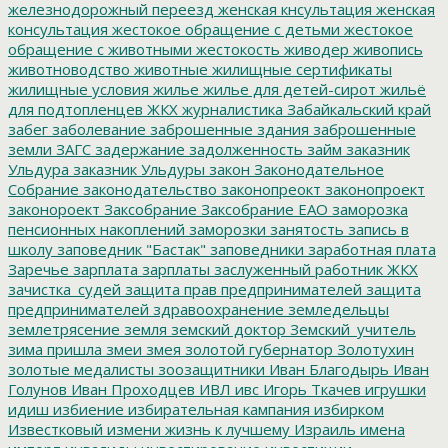
железнодорожный переезд
женская кнсультация
женская
консультация
жестокое обращение с детьми
жестокое
обращение с животными
жестокость
живодер
живопись
животноводство
животные
жилищные сертификаты
жилищные условия
жилье
жилье для детей-сирот
жильё
для подтопленцев
ЖКХ
журналистика
Забайкальский край
забег
заболевание
заброшенные здания
заброшенные
земли
ЗАГС
задержание
задолженность
займ
заказник
Ульдура
заказник Ульдуры
закон
Законодательное
Собрание
законодательство
законопреокт
законопроект
законороект
Заксобрание
Заксобрание ЕАО
заморозка
пенсионных накоплений
заморозки
занятость
запись в
школу
заповедник "Бастак"
заповедники
заработная плата
Заречье
зарплата
зарплаты
заслуженный работник ЖКХ
зачистка_судей
защита прав предпринимателей
защита
предпринимателей
здравоохранение
земледельцы
землетрясение
земля
земский доктор
Земский_учитель
зима пришла
змеи
змея
золотой губернатор
Золотухин
золотые медалисты
зоозащитники
Иван Благодырь
Иван
Голунов
Иван Проходцев
ИВЛ
ивс
Игорь Ткачев
игрушки
идиш
избиение
избирательная кампания
избирком
Известковый
измени жизнь к лучшему
Израиль
имена