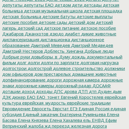
депутаты
депутаты ЕАО
детдом
дети
детсады
детская
больница
детская музыкальная школа
детская площадка
детская_больница
детские батуты
детские выплаты
детские пособия
детские сады
детский дом
детский
лагерь
детский сад
детское питание
детское пособие
Джабаров
Джанхотов
дзюдо
диабет
дикие животные
диспансеризация
дистанционка
дистанционное
образование
Дмитрий Меведев
Дмитрий Медведев
Дмитрий Нестеров
Доблесть_Хингана
Добрые люди
Добрые руки
довыборы_в_Думу
дождь
документальный
фильм
долг
долги
долги по зарплате
долговая нагрузка
долгострои
долгострой
долевое строительство
должники
дом офицеров
дом престарелых
домашние животные
допфинансирование
дороги
дорожная камера
дорожные
знаки
дорожные камеры
дорожный радар
ДОСААФ
дотации
доход
доходы
ДПС
дрова
ДТП
дтп
Дудин
дым
ДЭК
дюкер
ЕАО
ЕАО_тонет
Евгений Коростелев
еврейская
культура
еврейская_мудрость
еврейские традиции
Евровидение
Евросеть
Еврстат
ЕГЭ
Единая Россия
единая
субсидия
Единый заказчик
Екатерина Румянцева
Елена
Басова
Елена Князева
Елена Хахалева
ель
ЕНВД
Ефим
Вепринский
жалоба
жд переезд
железная дорога