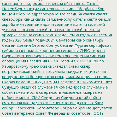
санитарно-эпидемиологическая обстанвока
Санкт-
Петербург
санкции
сантехника
сатира
Сбербанк
сбор
вещей
сбор на здравоохранение
свадьба
свалка
свалки
светофоры
свищ
связь
священнослужитель
секта
секция
акробатики
сельские врачи
сельские жители
сельский
учитель
сельское хозяйство
сельскохозяйственная
ярмарка
семена
семья
семья года
Семья года-2019
семья
года-2020
Семья года-2021
Сенаторы
сено
сентябрь
Сергей Ерёмин
Сергей Солтус
Сергей Фургал
сертификат
сибиреязвенные захоронения
сигареты
СИЗО
сирена
Сирия
Сироткин
сироты
система оповещения
система
оповещения населения
СК
СК России
СК РФ
СК РФ по
Хабаровскому краю
сказка
скандал
сквер
сквер
пограничников
скейт-парк
скидка
скидки и акции
склад
вооружения и боеприпасов
склад пиломатериалов
скорая
Скорая помощь
СКУД
СКУДы
Следственный комитет
Слет
будущих медиков
служебная командировка
служебные
собаки
смертность
смертность населения
смерть на
рабочем месте
СМИ
Смидович
Смидовичский район
смотровая площадка
СМП
снег
снегопад
снюс
собаки
собор Парижской Богоматери
Собра
Собрание депутатов
Совет ветеранов
Совет Федерации
советские ГОСТы