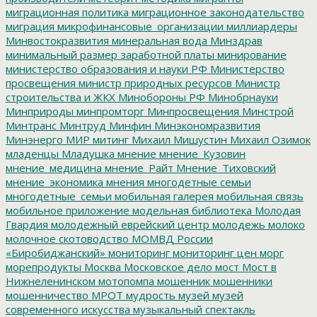
миграционная политика
миграционное законодательство
миграция
микрофинансовые_организации
миллиардеры
Минвостокразвития
минеральная вода
Минздрав
минимальный размер заработной платы
минирование
министерство образования и науки РФ
Министерство
просвещения
министр природных ресурсов
Министр
строительства и ЖКХ
Минобороны РФ
Минобрнауки
Минприроды
минпромторг
Минпросвещения
Минстрой
Минтранс
Минтруд
Минфин
Минэкономразвития
Минэнерго
МИР
митинг
Михаил Мишустин
Михаил Озимок
младенцы
Младушка
мнение
мнение_Кузовин
мнение_медицина
мнение_Райт
Мнение_Тиховский
мнение_экономика
мнения
многодетные семьи
многодетные_семьи
мобильная галерея
мобильная связь
мобильное приложение
модельная библиотека
Молодая
Гвардия
молодежный еврейский центр
молодежь
молоко
молочное скотоводство
МОМВД России
«Биробиджанский»
мониторинг
мониторинг цен
морг
морепродукты
Москва
Московское дело
мост
Мост в
Нижнеленинском
мотопомпа
мошенник
мошенники
мошенничество
МРОТ
мудрость
музей
музей
современного искусства
музыкальный спектакль