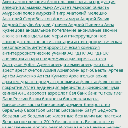
Алиса
алкоголизация
Алкоголь
алкогольная продукция
аллергия
альманах
Амур
Амурзет
Амурская область
Амурский полоз
амурский тигр
Анатолий Мелешко
Анатолий Скоробогатов
Ангелы мира
Андрей Бялик
Андрей Голубь
Андрей Драчев
Андрей Пивенко
Анна
Кузнецова
аномальное потепление
анонимные звонки
анонс
антивандальные меры
антикоррупционное
законодательство
антисанитария
антитеррористическая
безопасность
антитеррористическая комиссия
антитеррористические учения
АО "ДГК"
АО "ДРСК"
апелляция
аппарат видеофиксации
апрель
аптека
Арашуков
Арбат
Арена
аренда земли
арендная плата
арест
арест счетов
Армия
Арнаполин
арт-объекты
Артеев
Артём Акименко
Артём Куликов
Архангельск
архив
архитектура
астероид
астрономия
асфальт
асфальтовое
покрытие
Атлет
аудиенция
аферисты
африканская чума
свиней
АЧС
аэропорт
аэрофлот
бал
банк
банк "Открытие"
Банк России
банки
банкноты
банковская карта
банковские_карты
банковский роуминг
банкротство
барельеф
баскетбол
Бастак
Бастрыкин
батут
Бедность
бездомные
бездомные животные
безналичные платежи
Безопасное колесо-2019
безопасность
Безопасные и
качественные дороги
безработица
белка
бензин
Беринг