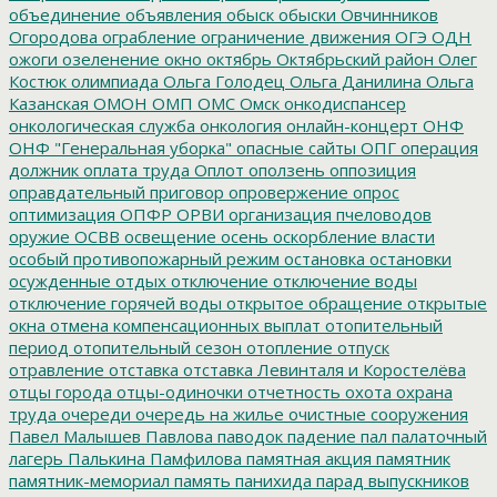
объединение
объявления
обыск
обыски
Овчинников
Огородова
ограбление
ограничение движения
ОГЭ
ОДН
ожоги
озеленение
окно
октябрь
Октябрьский район
Олег
Костюк
олимпиада
Ольга Голодец
Ольга Данилина
Ольга
Казанская
ОМОН
ОМП
ОМС
Омск
онкодиспансер
онкологическая служба
онкология
онлайн-концерт
ОНФ
ОНФ "Генеральная уборка"
опасные сайты
ОПГ
операция
должник
оплата труда
Оплот
оползень
оппозиция
оправдательный приговор
опровержение
опрос
оптимизация
ОПФР
ОРВИ
организация пчеловодов
оружие
ОСВВ
освещение
осень
оскорбление власти
особый противопожарный режим
остановка
остановки
осужденные
отдых
отключение
отключение воды
отключение горячей воды
открытое обращение
открытые
окна
отмена компенсационных выплат
отопительный
период
отопительный сезон
отопление
отпуск
отравление
отставка
отставка Левинталя и Коростелёва
отцы города
отцы-одиночки
отчетность
охота
охрана
труда
очереди
очередь на жилье
очистные сооружения
Павел Малышев
Павлова
паводок
падение
пал
палаточный
лагерь
Палькина
Памфилова
памятная акция
памятник
памятник-мемориал
память
панихида
парад выпускников