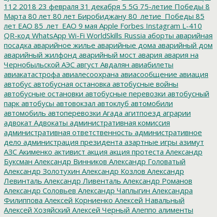
112
2018
23 февраля
31 декабря
5
5G
75-летие Победы
8
Марта
80 лет
80 лет Биробиджану
80_летие_Победы
85
лет ЕАО
85_лет_ЕАО
9 мая
Apple
Forbes
Instagram
L-410
QR-код
WhatsApp
Wi-Fi
WorldSkills Russia
аборты
аварийная
посадка
аварийное жилье
аварийные дома
аварийный дом
аварийный жилфонд
аварийный мост
авария
авария на
Чернобыльской АЭС
август
Авдалян
авиабилеты
авиакатастрофа
авиалесоохрана
авиасообщение
авиация
автобус
автобусная остановка
автобусные войны
автобусные остановки
автобусные перевозки
автобусный
парк
автобусы
автовокзал
автоклуб
автомобили
автомобиль
автоперевозки
Агада
агитпоезд
аграрии
адвокат
Адвокаты
административная комиссия
административная ответственность
административное
дело
администрация президента
азартные игры
азимут
АЗС
Акименко
активист
акция
акция протеста
Александр
Буксман
Александр Винников
Александр Головатый
Александр Золотухин
Александр Козлов
Александр
Левинталь
Александр Ливенталь
Александр Романов
Александр Соловьев
Александр Чаплыгин
Александра
Филиппова
Алексей Корниенко
Алексей Навальный
Алексей Хозяйский
Алексей Черный
Алеппо
алименты