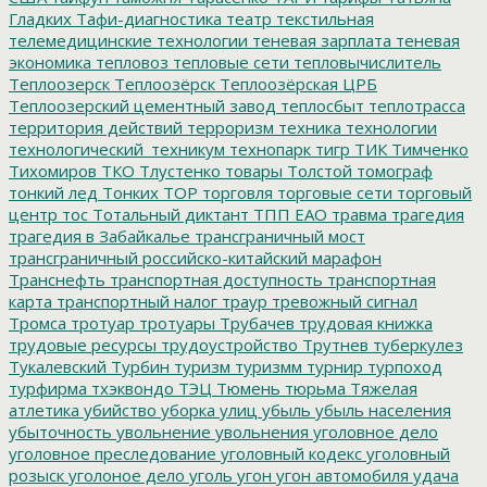
Гладких
Тафи-диагностика
театр
текстильная
телемедицинские технологии
теневая зарплата
теневая
экономика
тепловоз
тепловые сети
тепловычислитель
Теплоозерск
Теплоозёрск
Теплоозёрская ЦРБ
Теплоозерский цементный завод
теплосбыт
теплотрасса
территория действий
терроризм
техника
технологии
технологический_техникум
технопарк
тигр
ТИК
Тимченко
Тихомиров
ТКО
Тлустенко
товары
Толстой
томограф
тонкий лед
Тонких
ТОР
торговля
торговые сети
торговый
центр
тос
Тотальный диктант
ТПП ЕАО
травма
трагедия
трагедия в Забайкалье
трансграничный мост
трансграничный российско-китайский марафон
Транснефть
транспортная доступность
транспортная
карта
транспортный налог
траур
тревожный сигнал
Тромса
тротуар
тротуары
Трубачев
трудовая книжка
трудовые ресурсы
трудоустройство
Трутнев
туберкулез
Тукалевский
Турбин
туризм
туризмм
турнир
турпоход
турфирма
тхэквондо
ТЭЦ
Тюмень
тюрьма
Тяжелая
атлетика
убийство
уборка улиц
убыль
убыль населения
убыточность
увольнение
увольнения
уголовное дело
уголовное преследование
уголовный кодекс
уголовный
розыск
уголоное дело
уголь
угон
угон автомобиля
удача