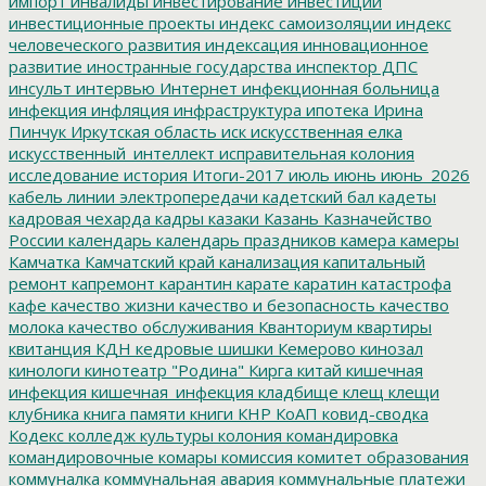
импорт
инвалиды
инвестирование
инвестиции
инвестиционные проекты
индекс самоизоляции
индекс
человеческого развития
индексация
инновационное
развитие
иностранные государства
инспектор ДПС
инсульт
интервью
Интернет
инфекционная больница
инфекция
инфляция
инфраструктура
ипотека
Ирина
Пинчук
Иркутская область
иск
искусственная елка
искусственный_интеллект
исправительная колония
исследование
история
Итоги-2017
июль
июнь
июнь_2026
кабель линии электропередачи
кадетский бал
кадеты
кадровая чехарда
кадры
казаки
Казань
Казначейство
России
календарь
календарь праздников
камера
камеры
Камчатка
Камчатский край
канализация
капитальный
ремонт
капремонт
карантин
карате
каратин
катастрофа
кафе
качество жизни
качество и безопасность
качество
молока
качество обслуживания
Кванториум
квартиры
квитанция
КДН
кедровые шишки
Кемерово
кинозал
кинологи
кинотеатр "Родина"
Кирга
китай
кишечная
инфекция
кишечная_инфекция
кладбище
клещ
клещи
клубника
книга памяти
книги
КНР
КоАП
ковид-сводка
Кодекс
колледж культуры
колония
командировка
командировочные
комары
комиссия
комитет образования
коммуналка
коммунальная авария
коммунальные платежи