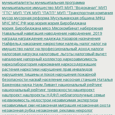
муниципалитеты
муниципальная программа
муниципальное имущество
МУП
МУП "Водоканал"
МУП
"ГТС"
МУП "ГУК
МУП "ПАТП"
МУП "Транспортная компания
мусор
мусорная реформа
Мусульманская община
МФЦ
МЧС
МЧС РФ
мэр
мэрия
мэрия Биробиджана
мэрия_Биробиджана
мясо
Мясокомбинат
набережная
Навальный
навигация
наводнение
наводнение_2019
награда
награждение
надежда
Назаров
назначения
Найфельд
наказание
накркотики
наледь
налог
налог на
имущество
налог на профессиональный доход
налоги
налоговая нагрузка
налоговые_льготы
налоговый вычет
нападение
напорный коллектор
наркозависимость
нарколаборатория
наркомания
наркосодержащие
растения
наркотики
нарушение прав инвалидов
нарушение тишины и покоя
нарушения пожарной
безопасности
насвай
население
насосная станция
Наталья
Баженова
наука
Наум Ливант
национальный рейтинг
национальный рейтинг тревожности
наципроект
нацпроект
нацпроекты
НДФЛ
неблагополучные семьи
недвижимость
недострои
независимая экспертиза
независимые сми
незаконная миграция
незаконная охота
незаконная рубка
незаконная_реклама
некролог