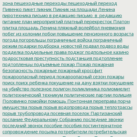
зона
пешеходные переходы
пешеходный переход
Пивенко
пикет
пикник
Пикник на площади Ленина
пиротехника
письмо в редакцию
письмо_в_редакцию
питание
план мероприятий
платный перекресток
Платон
плитка
площадь Ленина
пляжный волейбол
пневмония
побег из колонии
побои
повышение пенсионного возраста
погода
погорельцы
пограничные войска
пограничный
режим
подарки
подборка_новостей
подвал
подвоз воды
подделка
поддельные права
поджог
подпольное казино
подростковая преступность
подстанция
подтопление
подтопленцы
подъемные
пожар
Пожар
пожарная
безопасность
пожарные
пожарный кроссфит
пожароопасный период
пожароопасный сезон
пожары
поиск
поиск ребенка
покушение на дачу взятки
покушение
на убийство
полезное
полигон
поликлиника
полиомиелит
политехнический техникум
политические партии
полиция
Половинко
помойки
помощь
Понтонная переправа
порча
имущества
порыв
порыв водопровода
порыв теплотрассы
порыв трубопровода
посевная
поселок Партизанский
послание Федеральному Собранию
последние звонки
последний звонок
пособие
пособия
постинтернатное
сопровождение
посылка
потребители
потребительская