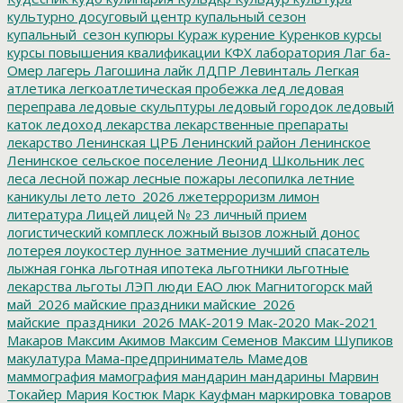
культурно досуговый центр
купальный сезон
купальный_сезон
купюры
Кураж
курение
Куренков
курсы
курсы повышения квалификации
КФХ
лаборатория
Лаг ба-
Омер
лагерь
Лагошина
лайк
ЛДПР
Левинталь
Легкая
атлетика
легкоатлетическая пробежка
лед
ледовая
переправа
ледовые скульптуры
ледовый городок
ледовый
каток
ледоход
лекарства
лекарственные препараты
лекарство
Ленинская ЦРБ
Ленинский район
Ленинское
Ленинское сельское поселение
Леонид Школьник
лес
леса
лесной пожар
лесные пожары
лесопилка
летние
каникулы
лето
лето_2026
лжетерроризм
лимон
литература
Лицей
лицей № 23
личный прием
логистический комплеск
ложный вызов
ложный донос
лотерея
лоукостер
лунное затмение
лучший спасатель
лыжная гонка
льготная ипотека
льготники
льготные
лекарства
льготы
ЛЭП
люди ЕАО
люк
Магнитогорск
май
май_2026
майские праздники
майские_2026
майские_праздники_2026
МАК-2019
Мак-2020
Мак-2021
Макаров
Максим Акимов
Максим Семенов
Максим Шупиков
макулатура
Мама-предприниматель
Мамедов
маммография
мамография
мандарин
мандарины
Марвин
Токайер
Мария Костюк
Марк Кауфман
маркировка товаров