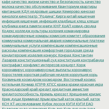
кафе
качество жизни
качество и безопасность
качество
молока
качество обслуживания
Кванториум
квартиры
квитанция
КДН
кедровые шишки
Кемерово
кинозал
кинологи
кинотеатр "Родина"
Кирга
китай
кишечная
инфекция
кишечная_инфекция
кладбище
клещ
клещи
клубника
книга памяти
книги
КНР
КоАП
ковид-сводка
Кодекс
колледж культуры
колония
командировка
командировочные
комары
комиссия
комитет образования
коммуналка
коммунальная авария
коммунальные платежи
коммунальные услуги
компенсации
компенсационные
расходы
компенсация
комфортная городская среда
кондитерские изделия
конкурс
Конрад
Константин
Лазарев
конституционный суд
конституция
контрабанда
контрафакт
конфликт интересов
концерт
Корж
коронавирус
коронавирусные выплаты
коронаврус
Коростелев
короткая рабочая неделя
коррупция
корь
Косвинцев
космодром
космодром_Восточный
космос
котельная
Кочмар
КПРФ
КПСС
кража
кражи
красная икра
Краснодарский край
кредит
кредитная амнистия
кредитоспособность
Кремль
креозот
Крещение
кризис
Крик души
Криминал
Крым
крытый каток
крытый_каток
КСН
КТ-исследование
Кубок лосося
КУГИ
КУГИ ЕАО
Кудесник
кудо
кулинария
Кульдкр
Кульдур
культура