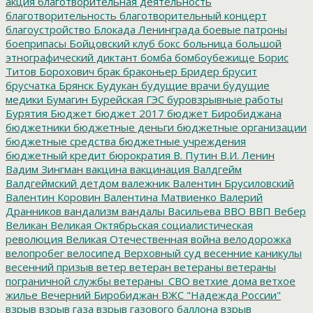
акция
благотворительная деятельность
благотворительность
благотворительный концерт
благоустройство
Блокада Ленинграда
боевые патроны
боеприпасы
Бойцовский клуб
бокс
больница
большой
этнографический диктант
бомба
бомбоубежище
Борис
Титов
Борохович
брак
браконьер
Бридер
брусит
брусчатка
Брянск
Будукан
будущие врачи
будущие
медики
Бумагин
Бурейская ГЭС
буровзрывные работы
Бурятия
Бюджет
бюджет 2017
бюджет Биробиджана
бюджетники
бюджетные деньги
бюджетные организации
бюджетные средства
бюджетные учреждения
бюджетный кредит
бюрократия
В. Путин
В.И. Ленин
Вадим Зингман
вакцина
вакцинация
Валдгейм
Валдгеймский детдом
валежник
Валентин Брусиловский
Валентин Коровин
Валентина Матвиенко
Валерий
Дранников
вандализм
вандалы
Васильева
ВВО
ВВП
Вебер
Великан
Великая Октябрьская социалистическая
революция
Великая Отечественная война
велодорожка
велопробег
велосипед
Верховный суд
весенние каникулы
весенний призыв
ветер
ветеран
ветераны
ветераны
пограничной службы
ветераны_СВО
ветхие дома
ветхое
жилье
Вечерний Биробиджан
ВЖС "Надежда России"
взрыв
взрыв газа
взрыв газового баллона
взрыв