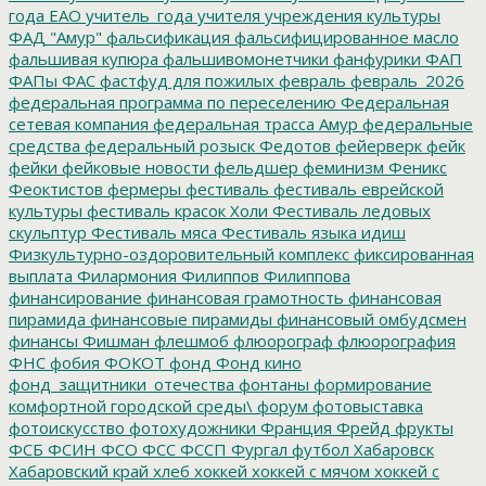
года ЕАО
учитель_года
учителя
учреждения культуры
ФАД "Амур"
фальсификация
фальсифицированное масло
фальшивая купюра
фальшивомонетчики
фанфурики
ФАП
ФАПы
ФАС
фастфуд для пожилых
февраль
февраль_2026
федеральная программа по переселению
Федеральная
сетевая компания
федеральная трасса Амур
федеральные
средства
федеральный розыск
Федотов
фейерверк
фейк
фейки
фейковые новости
фельдшер
феминизм
Феникс
Феоктистов
фермеры
фестиваль
фестиваль еврейской
культуры
фестиваль красок Холи
Фестиваль ледовых
скульптур
Фестиваль мяса
Фестиваль языка идиш
Физкультурно-оздоровительный комплекс
фиксированная
выплата
Филармония
Филиппов
Филиппова
финансирование
финансовая грамотность
финансовая
пирамида
финансовые пирамиды
финансовый омбудсмен
финансы
Фишман
флешмоб
флюорограф
флюорография
ФНС
фобия
ФОКОТ
фонд
Фонд кино
фонд_защитники_отечества
фонтаны
формирование
комфортной городской среды\
форум
фотовыставка
фотоискусство
фотохудожники
Франция
Фрейд
фрукты
ФСБ
ФСИН
ФСО
ФСС
ФССП
Фургал
футбол
Хабаровск
Хабаровский край
хлеб
хоккей
хоккей с мячом
хоккей с