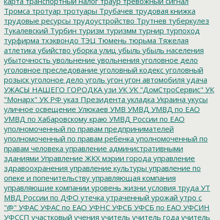
карта
транспортный налог
траур
тревожный сигнал
Тромса
тротуар
тротуары
Трубачев
трудовая книжка
трудовые ресурсы
трудоустройство
Трутнев
туберкулез
Тукалевский
Турбин
туризм
туризмм
турнир
турпоход
турфирма
тхэквондо
ТЭЦ
Тюмень
тюрьма
Тяжелая
атлетика
убийство
уборка улиц
убыль
убыль населения
убыточность
увольнение
увольнения
уголовное дело
уголовное преследование
уголовный кодекс
уголовный
розыск
уголоное дело
уголь
угон
угон автомобиля
удача
УЖАСЫ НАШЕГО ГОРОДКА
узи
УК
УК "ДомСтроСервис"
УК
"Монарх"
УК РФ
указ Президента
укладка
Украина
укусы
уличное освещение
Улюкаев
УМВ
УМВД
УМВД по ЕАО
УМВД по Хабаровскому краю
УМВД России по ЕАО
уполномоченный по правам предпринимателей
уполномоченный по правам ребенка
уполномоченный по
правам человека
управление административными
зданиями
Управление ЖКХ мэрии города
управление
здравоохранения
управление культуры
управление по
опеке и попечительству
управляющая компания
управляющие компании
уровень жизни
условия труда
УТ
МВД России по ДФО
утечка
утраченный урожай
утро с
"@"
УФАС
УФАС по ЕАО
УФНС
УФСБ
УФСБ по ЕАО
УФСИН
УФССП
участковый
учения
учитель
учитель года
учитель