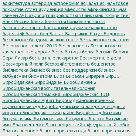
архитектура
астероид
астрономия
асфальт
асфальтовое
покрытие
Атлет
аудиенция
аферисты
африканская чума
свиней
АЧС
аэропорт
аэрофлот
бал
банк
банк "Открытие"
Банк России
банки
банкноты
банковская карта
банковские_карты
банковский роуминг
банкротство
барельеф
баскетбол
Бастак
Бастрыкин
батут
Бедность
бездомные
бездомные животные
безналичные платежи
Безопасное колесо-2019
безопасность
Безопасные и
качественные дороги
безработица
белка
бензин
Беринг
Берл Лазар
бесплатные лекарства
Бессмертные дела
Бессмертный полк
бесхозяйственность
бешенство
библиотека
бизнес
бизнес без поддержки
бизнес-
омбудсмен
биометрия
Бира
Биракан
Бирария
БирЗСТ
Биробидажан
Биробиджан
Биробиджан-2
Биробиджанская воспитательная колония
Биробиджанская таможня
Биробиджанская ТЭЦ
Биробиджанский Арбат
Биробиджанский военный
гарнизонный суд
Биробиджанский колледж культуры и
искусств
Биробиджанский район
Бирофельд
биткоин
битумная яма
битумная_яма
битумное болото
битумные
ямы
Благовещенск
Благовещенский кафедральный собор
Благословенное
благотворитель года
благотворительная