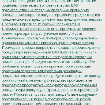
корзина
похищение
почта
Почта России
Почта_России
пошлины
правительство
правительство ЕАО
правительство РФ
праздник
праздники
праймериз
превышение скорости
предостережение
предпенсионер
предпенсионеры
предприниматели
предпринимательство
Президент
президент России
Президент РФ
Президентские спортивные игры
презумпция доверия
премия
препараты
преступление
преступность
Приамурский
Приамурье
приборы фотовидеофиксации
прививочная кампания
приговор
пригородные поезда
Приморье
природа
природные пожары
природоохранная
прокуратура
присоединение ЕАО
пристав-исполнитель
приставы
присяга
присяжные заседатели
Приходько
приют
приют для бездомных животных
пробка
пробки
проблемы
провал
проверка
прогноз
прогноз погоды
программа переселения
программа реновации
продолжительность жизни
продуктовые карточки
проезд
прожиточный минимум
производство
происшествие
прократура
прокуратруа
Прокуратура
прокуратура ЕАО
прокуратуура
прокураура
Промышленность
пропускной
режим
Просветов
протест
противодействие коррупции
противопожарный период
противопожарный режим
профессиональное_образование
профильный класс