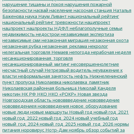
нарушение тишины и покоя
нарушения пожарной
безопасности
насвай
население
насосная станция
Наталья
Баженова
наука
Наум Ливант
национальный рейтинг
национальный рейтинг тревожности
наципроект
нацпроект
нацпроекты
НДФЛ
неблагополучные семьи
недвижимость
недострои
независимая экспертиза
независимые сми
незаконная миграция
незаконная охота
незаконная рубка
незаконная_реклама
некролог
нелегальная торговля
Немаев
непогода
нерабочая неделя
несанкционированная_торговля
несанкционированный_митинг
несовершеннолетние
несчастный случай
Нетрезвый водитель
неуважение к
власти
неформальная занятость
нефть
Нижнеленинский
пункт пропуска
Николаевка
николаевка_памятник
Николаевская районная больница
Николай Канделя
никотин
НК РФ
НКО
НКО «РОКР»
Новая звезда
Новгородская область
нововвведение
нововведение
нововведениея
нововведения
новое_оборудование
новые люди
новые маршруты
Новый год
новый год_2021
новый год_2022
новый год_2024
новый учебный год
новый_год_2024
новый_год_2025
новый_год_2026
нормы
питания
норовирус
Нотр-Дам
ноябрь
обзор событий за