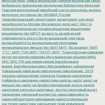
многодетные_семьи
мобильная галерея
мобильная связь
мобильное приложение
модельная библиотека
Молодая
Гвардия
молодежный еврейский центр
молодежь
молоко
молочное скотоводство
МОМВД России
«Биробиджанский»
мониторинг
мониторинг цен
морг
морепродукты
Москва
Московское дело
мост
Мост в
Нижнеленинском
мотопомпа
мошенник
мошенники
мошенничество
МРОТ
мудрость
музей
музей
современного искусства
музыкальный спектакль
муниципалитеты
муниципальная программа
муниципальное имущество
МУП
МУП "Водоканал"
МУП
"ГТС"
МУП "ГУК
МУП "ПАТП"
МУП "Транспортная компания
мусор
мусорная реформа
Мусульманская община
МФЦ
МЧС
МЧС РФ
мэр
мэрия
мэрия Биробиджана
мэрия_Биробиджана
мясо
Мясокомбинат
набережная
Навальный
навигация
наводнение
наводнение_2019
награда
награждение
надежда
Назаров
назначения
Найфельд
наказание
накркотики
наледь
налог
налог на
имущество
налог на профессиональный доход
налоги
налоговая нагрузка
налоговые_льготы
налоговый вычет
нападение
напорный коллектор
наркозависимость
нарколаборатория
наркомания
наркосодержащие
растения
наркотики
нарушение прав инвалидов