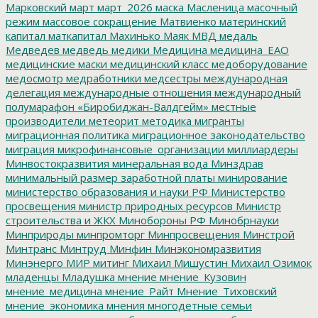
Марковский
март
март_2026
маска
Масленица
масочный
режим
массовое сокращение
Матвиенко
материнский
капитал
маткапитал
Махинько
Маяк
МВД
медаль
Медведев
медведь
медики
Медицина
медицина_ЕАО
медицинские маски
медицинский класс
медоборудование
медосмотр
медработники
медсестры
международная
делегация
международные отношения
международный
полумарафон «Биробиджан-Валдгейм»
местные
производители
метеорит
методика
мигранты
миграционная политика
миграционное законодательство
миграция
микрофинансовые_организации
миллиардеры
Минвостокразвития
минеральная вода
Минздрав
минимальный размер заработной платы
минирование
министерство образования и науки РФ
Министерство
просвещения
министр природных ресурсов
Министр
строительства и ЖКХ
Минобороны РФ
Минобрнауки
Минприроды
минпромторг
Минпросвещения
Минстрой
Минтранс
Минтруд
Минфин
Минэкономразвития
Минэнерго
МИР
митинг
Михаил Мишустин
Михаил Озимок
младенцы
Младушка
мнение
мнение_Кузовин
мнение_медицина
мнение_Райт
Мнение_Тиховский
мнение_экономика
мнения
многодетные семьи