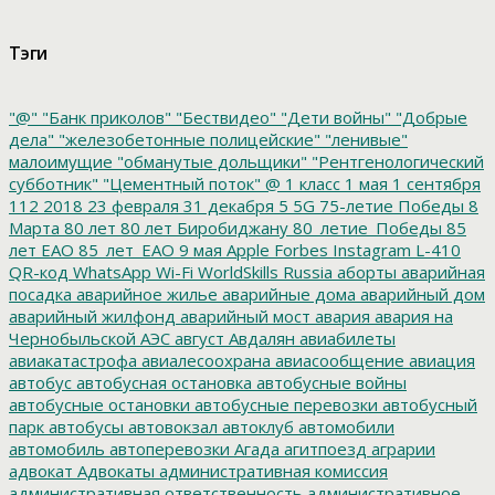
Тэги
"@"
"Банк приколов"
"Бествидео"
"Дети войны"
"Добрые
дела"
"железобетонные полицейские"
"ленивые"
малоимущие
"обманутые дольщики"
"Рентгенологический
субботник"
"Цементный поток"
@
1 класс
1 мая
1 сентября
112
2018
23 февраля
31 декабря
5
5G
75-летие Победы
8
Марта
80 лет
80 лет Биробиджану
80_летие_Победы
85
лет ЕАО
85_лет_ЕАО
9 мая
Apple
Forbes
Instagram
L-410
QR-код
WhatsApp
Wi-Fi
WorldSkills Russia
аборты
аварийная
посадка
аварийное жилье
аварийные дома
аварийный дом
аварийный жилфонд
аварийный мост
авария
авария на
Чернобыльской АЭС
август
Авдалян
авиабилеты
авиакатастрофа
авиалесоохрана
авиасообщение
авиация
автобус
автобусная остановка
автобусные войны
автобусные остановки
автобусные перевозки
автобусный
парк
автобусы
автовокзал
автоклуб
автомобили
автомобиль
автоперевозки
Агада
агитпоезд
аграрии
адвокат
Адвокаты
административная комиссия
административная ответственность
административное