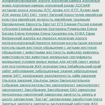
допфинансирование
дороги
дорожная камера
дорожные
знаки
дорожные камеры
дорожный радар
ДОСААФ
дотации
доход
доходы
ДПС
дрова
дтп
ДТП
Дудин
дым
ДЭК
дюкер
ЕАО
ЕАО_тонет
Евгений Коростелев
еврейская
культура
еврейская_мудрость
еврейские традиции
Евровидение
Евросеть
Еврстат
ЕГЭ
Единая Россия
единая
субсидия
Единый заказчик
Екатерина Румянцева
Елена
Басова
Елена Князева
Елена Хахалева
ель
ЕНВД
Ефим
Вепринский
жалоба
жд переезд
железная дорога
железнодорожный переезд
женская кнсультация
женская
консультация
жестокое обращение с детьми
жестокое
обращение с животными
жестокость
живодер
живопись
животноводство
животные
жилищные сертификаты
жилищные условия
жилье
жилье для детей-сирот
жильё
для подтопленцев
ЖКХ
журналистика
Забайкальский край
забег
заболевание
заброшенные здания
заброшенные
земли
ЗАГС
задержание
задолженность
займ
заказник
Ульдура
заказник Ульдуры
закон
Законодательное
Собрание
законодательство
законопреокт
законопроект
законороект
Заксобрание
Заксобрание ЕАО
заморозка
пенсионных накоплений
заморозки
занятость
запись в
школу
заповедник "Бастак"
заповедники
заработная плата
Заречье
зарплата
зарплаты
заслуженный работник ЖКХ