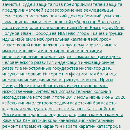
зачистка_судей
защита прав предпринимателей
защита
предпринимателей
здравоохранение
земледельцы
землетрясение
земля
земский доктор
Земский_учитель
зима пришла
змеи
змея
золотой губернатор
Золотухин
золотые медалисты
зоозащитники
Иван Благодырь
Иван
Голунов
Иван Проходцев
ИВЛ
ивс
Игорь Ткачев
игрушки
идиш
избиение
избирательная кампания
избирком
Известковый
измени жизнь к лучшему
Израиль
имена
импорт
инвалиды
инвестирование
инвестиции
инвестиционные проекты
индекс самоизоляции
индекс
человеческого развития
индексация
инновационное
развитие
иностранные государства
инспектор ДПС
инсульт
интервью
Интернет
инфекционная больница
инфекция
инфляция
инфраструктура
ипотека
Ирина
Пинчук
Иркутская область
иск
искусственная елка
искусственный_интеллект
исправительная колония
исследование
история
Итоги-2017
июль
июнь
июнь_2026
кабель линии электропередачи
кадетский бал
кадеты
кадровая чехарда
кадры
казаки
Казань
Казначейство
России
календарь
календарь праздников
камера
камеры
Камчатка
Камчатский край
канализация
капитальный
ремонт
капремонт
карантин
карате
каратин
катастрофа