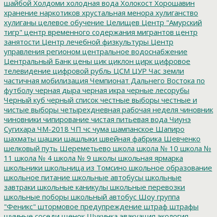
шайбой
Холдоми
холодная вода
Холокост
Хорошавин
хранение наркотиков
хрустальная менора
хулиганство
хулиганы
целевое обучение
Целищев
Центр "Амурский
тигр"
центр временного содержания мигрантов
центр
занятости
Центр лечебной физкультуры
Центр
управления регионом
центральное водоснабжение
Центральный Банк
цены
цик
циклон
цирк
цифровое
телевидение
цифровой рубль
ЦСМ
ЦУР
Час земли
частичная мобилизация
Чемпионат Дальнего Востока по
футболу
черная дыра
черная икра
черные лесорубы
Черный куб
черный список
честные выборы
честные и
чистые выборы
четырехдневная рабочая неделя
чиновник
чиновники
чипирование
чистая питьевая вода
Чиунэ
Сугихара
ЧМ-2018
ЧП
чс
чума
шампанское
Шапиро
шахматы
шашки
шашлыки
швейная фабрика
Шевченко
шелковый путь
Шереметьево
школа
школа № 10
школа №
11
школа № 4
школа № 9
школы
школьная ярмарка
школьники
школьница из Томсино
школьное образование
школьное питание
школьные автобусы
школьные
завтраки
школьные каникулы
школьные перевозки
школьные поборы
школьный автобус
Шоу группа
"Феникс"
штормовое предупреждение
штраф
штрафы
шумные соседи
щенок
Щукинка
эвакуация
экология