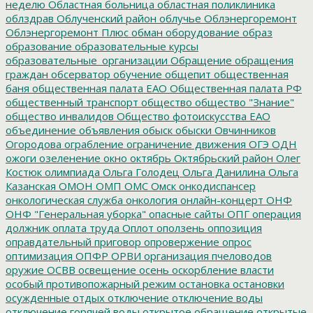
неделю
Областная больница
областная поликлиника
облздрав
Облученский район
облучье
Облэнергоремонт
Облэнергоремонт Плюс
обман
оборудование
образ
образование
образовательные курсы
образовательные_организации
Обращение
обращения
граждан
обсерватор
обучение
общепит
общественная
баня
общественная палата ЕАО
Общественная палата РФ
общественный транспорт
общество
общество "Знание"
общество инвалидов
Общество фотоискусства ЕАО
объединение
объявления
обыск
обыски
Овчинников
Огородова
ограбление
ограничение движения
ОГЭ
ОДН
ожоги
озеленение
окно
октябрь
Октябрьский район
Олег
Костюк
олимпиада
Ольга Голодец
Ольга Данилина
Ольга
Казанская
ОМОН
ОМП
ОМС
Омск
онкодиспансер
онкологическая служба
онкология
онлайн-концерт
ОНФ
ОНФ "Генеральная уборка"
опасные сайты
ОПГ
операция
должник
оплата труда
Оплот
оползень
оппозиция
оправдательный приговор
опровержение
опрос
оптимизация
ОПФР
ОРВИ
организация пчеловодов
оружие
ОСВВ
освещение
осень
оскорбление власти
особый противопожарный режим
остановка
остановки
осужденные
отдых
отключение
отключение воды
отключение горячей воды
открытое обращение
открытые