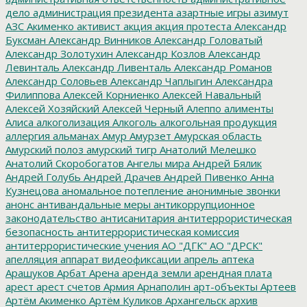
дело
администрация президента
азартные игры
азимут
АЗС
Акименко
активист
акция
акция протеста
Александр
Буксман
Александр Винников
Александр Головатый
Александр Золотухин
Александр Козлов
Александр
Левинталь
Александр Ливенталь
Александр Романов
Александр Соловьев
Александр Чаплыгин
Александра
Филиппова
Алексей Корниенко
Алексей Навальный
Алексей Хозяйский
Алексей Черный
Алеппо
алименты
Алиса
алкоголизация
Алкоголь
алкогольная продукция
аллергия
альманах
Амур
Амурзет
Амурская область
Амурский полоз
амурский тигр
Анатолий Мелешко
Анатолий Скоробогатов
Ангелы мира
Андрей Бялик
Андрей Голубь
Андрей Драчев
Андрей Пивенко
Анна
Кузнецова
аномальное потепление
анонимные звонки
анонс
антивандальные меры
антикоррупционное
законодательство
антисанитария
антитеррористическая
безопасность
антитеррористическая комиссия
антитеррористические учения
АО "ДГК"
АО "ДРСК"
апелляция
аппарат видеофиксации
апрель
аптека
Арашуков
Арбат
Арена
аренда земли
арендная плата
арест
арест счетов
Армия
Арнаполин
арт-объекты
Артеев
Артём Акименко
Артём Куликов
Архангельск
архив