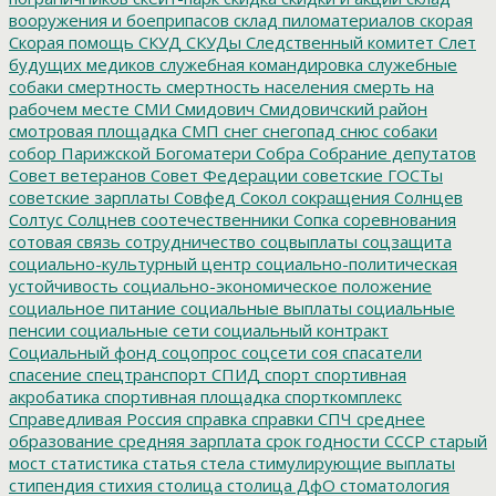
вооружения и боеприпасов
склад пиломатериалов
скорая
Скорая помощь
СКУД
СКУДы
Следственный комитет
Слет
будущих медиков
служебная командировка
служебные
собаки
смертность
смертность населения
смерть на
рабочем месте
СМИ
Смидович
Смидовичский район
смотровая площадка
СМП
снег
снегопад
снюс
собаки
собор Парижской Богоматери
Собра
Собрание депутатов
Совет ветеранов
Совет Федерации
советские ГОСТы
советские зарплаты
Совфед
Сокол
сокращения
Солнцев
Солтус
Солцнев
соотечественники
Сопка
соревнования
сотовая связь
сотрудничество
соцвыплаты
соцзащита
социально-культурный центр
социально-политическая
устойчивость
социально-экономическое положение
социальное питание
социальные выплаты
социальные
пенсии
социальные сети
социальный контракт
Социальный фонд
соцопрос
соцсети
соя
спасатели
спасение
спецтранспорт
СПИД
спорт
спортивная
акробатика
спортивная площадка
спорткомплекс
Справедливая Россия
справка
справки
СПЧ
среднее
образование
средняя зарплата
срок годности
СССР
старый
мост
статистика
статья
стела
стимулирующие выплаты
стипендия
стихия
столица
столица ДфО
стоматология