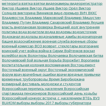
метеорита
взятка
взятки
видеокамеры
видеорегистратор
Виктор Ишавев
Виктор Ишаев
Виктор Орёл
Виктор
Солнцев
викторина
Винников
вице-премьер
ВИЧ
ВККС
Владивосток
Владимир Марковский
Владимир Мишустин
Владимир Путин
Владимир Сахаровский
Владимир Якушев
власть
внеплановая проверка
Внешний долг
внутренняя
политика
вода
водители
водка
водоемы
водоисточник
Водоканал
водолазы
водоналивные дамбы
водонапорная
башня
водоснабжение
военная служба
военные сборы
военный комиссар
ВОЗ
возврат_стеклотары
возгорание
воинский учет
война
война в Сирии
Войтенков
вокзал
волейбол
волк
Волонтеры
Волочаевка
Волочаевская битва
Волочаевский бой
вольная борьба
Ворожбит
Воропаева
воспитательная колония
воспоминания
Востокцемент
Восточный военный округ
Восточный экономический
форум
врач
врачебные ошибки
врачи
вредные привычки
временные трубопроводы
Время Биробиджана
всемирный фестиваль молодежи и студентов
Всероссийская перепись населения
Всероссийская
спартакиада пенсионеров
Всероссийский день ходьбы
Всероссийский конкурс
встреча_с_населением
ВТБъ
ВУЗ
ВЦИОМ
выборы
выборы 2017
выборы губернатора