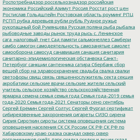
Роспотребнадзор
россельхознадзор
российская
экономика
Российский Азимут
Россия
Росстат
рост цен
Ростислав Гольдштейн
Ростовская область
роуминг
РПЦ
РСПП
рубка деревьев
рубли
рубль
Рудное
ружье
рукопашный бой
Румянцева
Русская поляна
рыба
рыбалка
рыбоводные заводы
рынок труда
рысь
с. Ленинское
сага_налоговый_гнет
Сад памяти
сальмонеллез
Самбери
самбо
самогон
самодеятельность
самозанятые
самолет
самооборона
самосуд
санавиация
санация
санитария
санитарно-эпидемиологическая обстанвока
Санкт-
Петербург
санкции
сантехника
сатира
Сбербанк
сбор
вещей
сбор на здравоохранение
свадьба
свалка
свалки
светофоры
свищ
связь
священнослужитель
секта
секция
акробатики
сельские врачи
сельские жители
сельский
учитель
сельское хозяйство
сельскохозяйственная
ярмарка
семена
семья
семья года
Семья года-2019
семья
года-2020
Семья года-2021
Сенаторы
сено
сентябрь
Сергей Ерёмин
Сергей Солтус
Сергей Фургал
сертификат
сибиреязвенные захоронения
сигареты
СИЗО
сирена
Сирия
Сироткин
сироты
система оповещения
система
оповещения населения
СК
СК России
СК РФ
СК РФ по
Хабаровскому краю
сказка
скандал
сквер
сквер
пограничников
скейт-парк
скидка
скидки и акции
склад