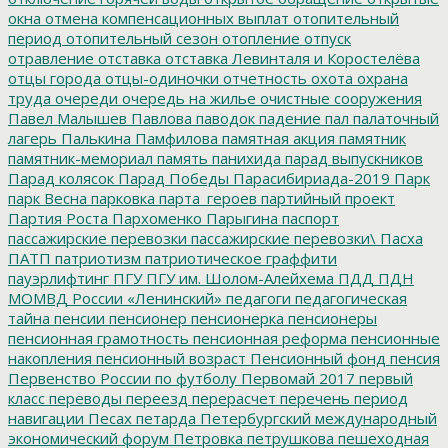
окна
отмена компенсационных выплат
отопительный
период
отопительный сезон
отопление
отпуск
отравление
отставка
отставка Левинталя и Коростелёва
отцы города
отцы-одиночки
отчетность
охота
охрана
труда
очереди
очередь на жилье
очистные сооружения
Павел Малышев
Павлова
паводок
падение
пал
палаточный
лагерь
Палькина
Памфилова
памятная акция
памятник
памятник-мемориал
память
панихида
парад выпускников
Парад колясок
Парад Победы
Парасибириада-2019
Парк
парк Весна
парковка
парта_героев
партийный проект
Партия Роста
Пархоменко
Парыгина
паспорт
пассажирские перевозки
пассажирские перевозки\
Пасха
ПАТП
патриотизм
патриотическое граффити
пауэрлифтинг
ПГУ
ПГУ им. Шолом-Алейхема
ПДД
ПДН
МОМВД России «Ленинский»
педагоги
педагогическая
тайна
пенсии
пенсионер
пенсионерка
пенсионеры
пенсионная грамотность
пенсионная реформа
пенсионные
накопления
пенсионный возраст
Пенсионный фонд
пенсия
Первенство России по футболу
Первомай 2017
первый
класс
переводы
переезд
перерасчет
перечень
период
навигации
Песах
петарда
Петербургский международный
экономический форум
Петровка
петрушкова
пешеходная