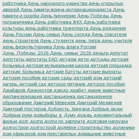
работника
День народного единства
день открытых
дверей
День памяти воина-интернационалиста
День
памяти и скорби
День пионерии
День Победы
День
пограничника
День работника ЖКХ
День работника
культуры
день работника транспорта
День рождения
День России
День семьи
День соседа
День спасателя
день строителя
День студента
день тигра
день учителя
день физкультурника
День флага России
День_Победы_2026
День_семьи_2026
деньги
депутат
депутаты
депутаты ЕАО
детдом
дети
детсады
детская
больница
детская музыкальная школа
детская площадка
детская_больница
детские батуты
детские выплаты
детские пособия
детские сады
детский дом
детский
лагерь
детский сад
детское питание
детское пособие
Джабаров
Джанхотов
дзюдо
диабет
дикие животные
диспансеризация
дистанционка
дистанционное
образование
Дмитрий Меведев
Дмитрий Медведев
Дмитрий Нестеров
Доблесть_Хингана
Добрые люди
Добрые руки
довыборы_в_Думу
дождь
документальный
фильм
долг
долги
долги по зарплате
долговая нагрузка
долгострои
долгострой
долевое строительство
должники
дом офицеров
дом престарелых
домашние животные