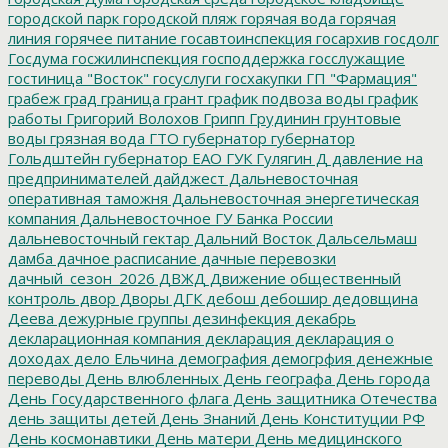
городской парк
городской пляж
горячая вода
горячая
линия
горячее питание
госавтоинспекция
госархив
госдолг
Госдума
госжилинспекция
господдержка
госслужащие
гостиница "Восток"
госуслуги
госхакупки
ГП "Фармация"
грабеж
град
граница
грант
график подвоза воды
график
работы
Григорий Волохов
Грипп
Грудинин
грунтовые
воды
грязная вода
ГТО
губернатор
губернатор
Гольдштейн
губернатор ЕАО
ГУК
Гулягин
Д
давление на
предпринимателей
дайджест
Дальневосточная
оперативная таможня
Дальневосточная энергетическая
компания
Дальневосточное ГУ Банка России
дальневосточный гектар
Дальний Восток
Дальсельмаш
дамба
дачное расписание
дачные перевозки
дачный_сезон_2026
ДВЖД
Движение общественный
контроль
двор
Дворы
ДГК
дебош
дебошир
дедовщина
Деева
дежурные группы
дезинфекция
декабрь
декларационная компания
декларация
декларация о
доходах
дело Ельчина
демография
демогрфия
денежные
переводы
День влюбленных
День географа
День города
День Государственного флага
День защитника Отечества
день защиты детей
День Знаний
День Конституции РФ
День космонавтики
День матери
День медицинского