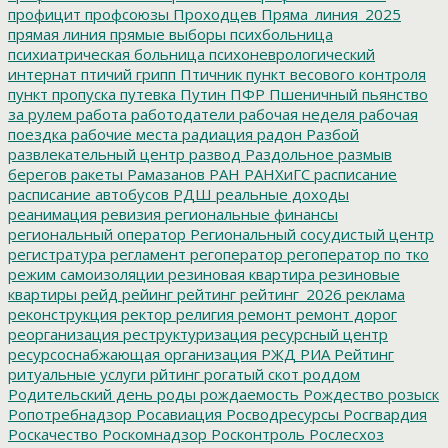
профицит
профсоюзы
Проходцев
Пряма_линия_2025
прямая линия
прямые выборы
психбольница
психиатрическая больница
психоневрологический
интернат
птичий грипп
Птичник
пункт весового контроля
пункт пропуска
путевка
Путин
ПФР
Пшеничный
пьянство
за рулем
работа
работодатели
рабочая неделя
рабочая
поездка
рабочие места
радиация
радон
Разбой
развлекательный центр
развод
Раздольное
размыв
берегов
ракеты
Рамазанов
РАН
РАНХиГС
расписание
расписание автобусов
РДШ
реальные доходы
реанимация
ревизия
региональные финансы
региональный оператор
Региональный сосудистый центр
регистратура
регламент
регоператор
регоператор по тко
режим самоизоляции
резиновая квартира
резиновые
квартиры
рейд
рейинг
рейтинг
рейтинг_2026
реклама
реконструкция
ректор
религия
ремонт
ремонт дорог
реорганизация
реструктуризация
ресурсный центр
ресурсоснабжающая организация
РЖД
РИА Рейтинг
ритуальные услуги
рйтинг
рогатый скот
роддом
Родительский день
роды
рождаемость
Рождество
розыск
Ропотребнадзор
Росавиация
Росводресурсы
Росгвардия
Роскачество
Роскомнадзор
Росконтроль
Рослесхоз