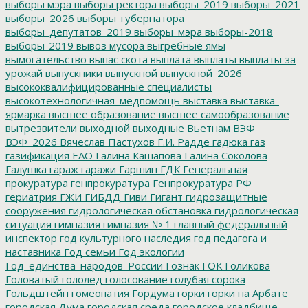
выборы мэра
выборы ректора
выборы_2019
выборы_2021
выборы_2026
выборы_губернатора
выборы_депутатов_2019
выборы_мэра
выборы-2018
выборы-2019
вывоз мусора
выгребные ямы
вымогательство
выпас скота
выплата
выплаты
выплаты за
урожай
выпускники
выпускной
выпускной_2026
высококвалифицированные специалисты
высокотехнологичная_медпомощь
выставка
выставка-
ярмарка
высшее образование
высшее самообразование
вытрезвители
выходной
выходные
Вьетнам
ВЭФ
ВЭФ_2026
Вячеслав Пастухов
Г.И. Радде
гадюка
газ
газификация ЕАО
Галина Кашапова
Галина Соколова
Галушка
гараж
гаражи
Гаршин
ГДК
Генеральная
прокуратура
генпрокуратура
Генпрокуратура РФ
гериатрия
ГЖИ
ГИБДД
Гиви
Гигант
гидрозащитные
сооружения
гидрологическая обстановка
гидрологическая
ситуация
гимназия
гимназия № 1
главный федеральный
инспектор
год культурного наследия
год педагога и
наставника
Год семьи
Год экологии
Год_единства_народов_России
Гознак
ГОК
Голикова
Головатый
гололед
голосование
голубая сорока
Гольдштейн
гомеопатия
Гордума
горки
горки на Арбате
городская Дума
городская среда
городское кладбище