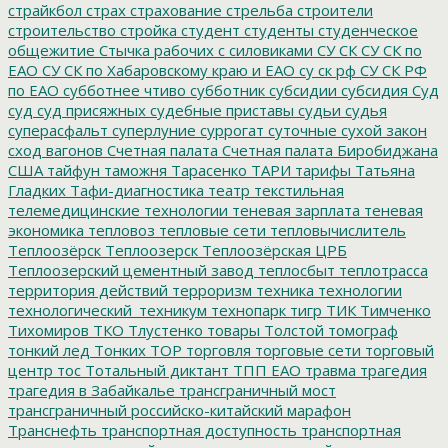
страйкбол
страх
страхование
стрельба
строители
строительство
стройка
студент
студенты
студенческое
общежитие
Стычка рабочих с силовиками
СУ СК
СУ СК по
ЕАО
СУ СК по Хабаровскому краю и ЕАО
су ск рф
СУ СК РФ
по ЕАО
субботнее чтиво
субботник
субсидии
субсидия
Суд
суд
суд присяжных
судебные приставы
судьи
судья
суперасфальт
суперлуние
суррогат
суточные
сухой закон
сход вагонов
Счетная палата
Счетная палата Биробиджана
США
тайфун
таможня
Тарасенко
ТАРИ
тарифы
Татьяна
Гладких
Тафи-диагностика
театр
текстильная
телемедицинские технологии
теневая зарплата
теневая
экономика
тепловоз
тепловые сети
тепловычислитель
Теплоозёрск
Теплоозерск
Теплоозёрская ЦРБ
Теплоозерский цементный завод
теплосбыт
теплотрасса
территория действий
терроризм
техника
технологии
технологический_техникум
технопарк
тигр
ТИК
Тимченко
Тихомиров
ТКО
Тлустенко
товары
Толстой
томограф
тонкий лед
Тонких
ТОР
торговля
торговые сети
торговый
центр
тос
Тотальный диктант
ТПП ЕАО
травма
трагедия
трагедия в Забайкалье
трансграничный мост
трансграничный российско-китайский марафон
Транснефть
транспортная доступность
транспортная