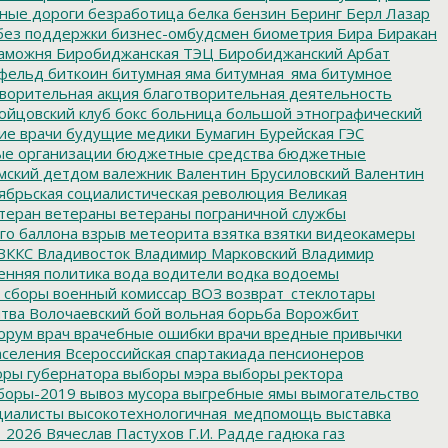
нные дороги
безработица
белка
бензин
Беринг
Берл Лазар
без поддержки
бизнес-омбудсмен
биометрия
Бира
Биракан
аможня
Биробиджанская ТЭЦ
Биробиджанский Арбат
фельд
биткоин
битумная яма
битумная_яма
битумное
ворительная акция
благотворительная деятельность
ойцовский клуб
бокс
больница
большой этнографический
е врачи
будущие медики
Бумагин
Бурейская ГЭС
е организации
бюджетные средства
бюджетные
мский детдом
валежник
Валентин Брусиловский
Валентин
ябрьская социалистическая революция
Великая
теран
ветераны
ветераны пограничной службы
го баллона
взрыв метеорита
взятка
взятки
видеокамеры
ВККС
Владивосток
Владимир Марковский
Владимир
енняя политика
вода
водители
водка
водоемы
 сборы
военный комиссар
ВОЗ
возврат_стеклотары
итва
Волочаевский бой
вольная борьба
Ворожбит
орум
врач
врачебные ошибки
врачи
вредные привычки
аселения
Всероссийская спартакиада пенсионеров
ры губернатора
выборы мэра
выборы ректора
боры-2019
вывоз мусора
выгребные ямы
вымогательство
циалисты
высокотехнологичная_медпомощь
выставка
_2026
Вячеслав Пастухов
Г.И. Радде
гадюка
газ