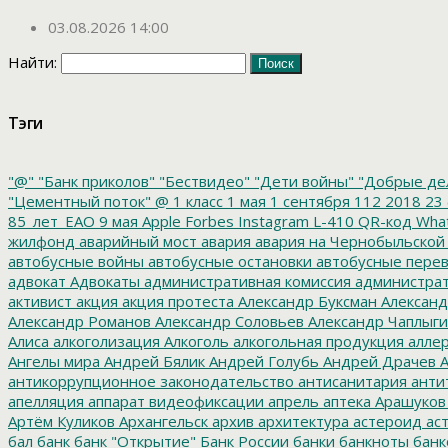
03.08.2026 14:00
Найти:
Тэги
"@"
"Банк приколов"
"Бествидео"
"Дети войны"
"Добрые де
"Цементный поток"
@
1 класс
1 мая
1 сентября
112
2018
23 
85_лет_ЕАО
9 мая
Apple
Forbes
Instagram
L-410
QR-код
Wha
жилфонд
аварийный мост
авария
авария на Чернобыльской
автобусные войны
автобусные остановки
автобусные перев
адвокат
Адвокаты
административная комиссия
администрат
активист
акция
акция протеста
Александр Буксман
Александ
Александр Романов
Александр Соловьев
Александр Чаплыг
Алиса
алкоголизация
Алкоголь
алкогольная продукция
аллер
Ангелы мира
Андрей Бялик
Андрей Голубь
Андрей Драчев
А
антикоррупционное законодательство
антисанитария
анти
апелляция
аппарат видеофиксации
апрель
аптека
Арашуков
Артём Куликов
Архангельск
архив
архитектура
астероид
ас
бал
банк
банк "Открытие"
Банк России
банки
банкноты
банк