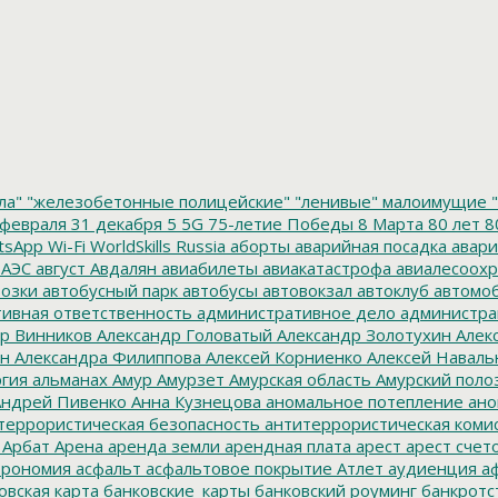
ла"
"железобетонные полицейские"
"ленивые" малоимущие
"
февраля
31 декабря
5
5G
75-летие Победы
8 Марта
80 лет
8
tsApp
Wi-Fi
WorldSkills Russia
аборты
аварийная посадка
авари
 АЭС
август
Авдалян
авиабилеты
авиакатастрофа
авиалесоохр
озки
автобусный парк
автобусы
автовокзал
автоклуб
автомо
ивная ответственность
административное дело
администра
р Винников
Александр Головатый
Александр Золотухин
Алек
ин
Александра Филиппова
Алексей Корниенко
Алексей Наваль
гия
альманах
Амур
Амурзет
Амурская область
Амурский поло
ндрей Пивенко
Анна Кузнецова
аномальное потепление
ано
террористическая безопасность
антитеррористическая коми
Арбат
Арена
аренда земли
арендная плата
арест
арест счет
трономия
асфальт
асфальтовое покрытие
Атлет
аудиенция
аф
овская карта
банковские_карты
банковский роуминг
банкротс