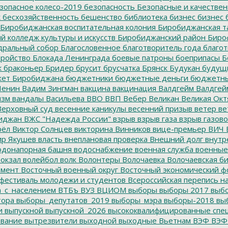
зопасное колесо-2019
безопасность
Безопасные и качестве
к
бесхозяйственность
бешенство
библиотека
бизнес
бизнес 
Биробиджанская воспитательная колония
Биробиджанская т
 колледж культуры и искусств
Биробиджанский район
Биро
дральный собор
Благословенное
благотворитель года
благот
тройство
Блокада Ленинграда
боевые патроны
боеприпасы
Б
к
браконьер
Бридер
брусит
брусчатка
Брянск
Будукан
будущи
ет Биробиджана
бюджетники
бюджетные деньги
бюджетны
Ленин
Вадим Зингман
вакцина
вакцинация
Валдгейм
Валдгей
изм
вандалы
Васильева
ВВО
ВВП
Вебер
Великан
Великая Окт
ерховный суд
весенние каникулы
весенний призыв
ветер
ве
иджан
ВЖС "Надежда России"
взрыв
взрыв газа
взрыв газово
рёл
Виктор Солнцев
викторина
Винников
вице-премьер
ВИЧ
р Якушев
власть
внеплановая проверка
Внешний долг
внутр
донапорная башня
водоснабжение
военная служба
военные
окзал
волейбол
волк
Волонтеры
Волочаевка
Волочаевская б
емент
Восточный военный округ
Восточный экономический ф
фестиваль молодежи и студентов
Всероссийская перепись н
а_с_населением
ВТБъ
ВУЗ
ВЦИОМ
выборы
выборы 2017
выбо
тора
выборы_депутатов_2019
выборы_мэра
выборы-2018
вы
и
выпускной
выпускной_2026
высококвалифицированные спе
вание
вытрезвители
выходной
выходные
Вьетнам
ВЭФ
ВЭФ