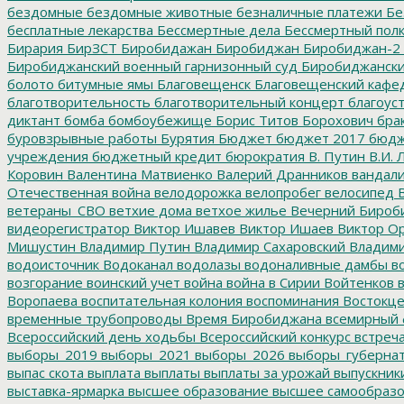
бездомные
бездомные животные
безналичные платежи
Бе
бесплатные лекарства
Бессмертные дела
Бессмертный пол
Бирария
БирЗСТ
Биробидажан
Биробиджан
Биробиджан-2
Биробиджанский военный гарнизонный суд
Биробиджанский
болото
битумные ямы
Благовещенск
Благовещенский кафе
благотворительность
благотворительный концерт
благоус
диктант
бомба
бомбоубежище
Борис Титов
Борохович
бра
буровзрывные работы
Бурятия
Бюджет
бюджет 2017
бюдж
учреждения
бюджетный кредит
бюрократия
В. Путин
В.И. 
Коровин
Валентина Матвиенко
Валерий Дранников
вандал
Отечественная война
велодорожка
велопробег
велосипед
В
ветераны_СВО
ветхие дома
ветхое жилье
Вечерний Бироб
видеорегистратор
Виктор Ишавев
Виктор Ишаев
Виктор О
Мишустин
Владимир Путин
Владимир Сахаровский
Владими
водоисточник
Водоканал
водолазы
водоналивные дамбы
во
возгорание
воинский учет
война
война в Сирии
Войтенков
в
Воропаева
воспитательная колония
воспоминания
Востокц
временные трубопроводы
Время Биробиджана
всемирный 
Всероссийский день ходьбы
Всероссийский конкурс
встреч
выборы_2019
выборы_2021
выборы_2026
выборы_губерна
выпас скота
выплата
выплаты
выплаты за урожай
выпускник
выставка-ярмарка
высшее образование
высшее самообразо