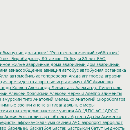
обманутые дольщики"
"Рентгенологический субботник"
0 лет Биробиджану
80_летие_Победы
85 лет ЕАО
йное жилье
аварийные дома
аварийный дом
аварийный
ана
авиасообщение
авиация
автобус
автобусная остановка
били
автомобиль
автоперевозки
Агада
агитпоезд
аграрии
ция президента
азартные игры
азимут
АЗС
Акименко
сандр Козлов
Александр Левинталь
Александр Ливенталь
ный
Алексей Хозяйский
Алексей Черный
Алеппо
алименты
з
амурский тигр
Анатолий Мелешко
Анатолий Скоробогатов
нимные звонки
анонс
антивандальные меры
ссия
антитеррористические учения
АО "ДГК"
АО "ДРСК"
ов
Армия
Арнаполин
арт-объекты
Артеев
Артём Акименко
еристы
африканская чума свиней
АЧС
аэропорт
аэрофлот
тво
барельеф
баскетбол
Бастак
Бастрыкин
батут
Бедность