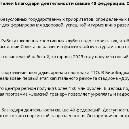
телей благодаря деятельности свыше 40 федераций. О
из безусловных государственных приоритетов, определённ
ент для формирования здоровой, успешной и гармонично раз
 Работу школьных спортивных клубов надо строить так, что
заседании Совета по развитию физической культуры и спорта
тся системной работой, которая в 2025 году получила новы
 спортивные площадки, арена и площадки ГТО. В Биробиджа
 реализован первый этап капитального ремонта стадиона «Др
го центра регион получил более 180 млн рублей. В целом, п
я программа «Земский тренер» позволяет укреплять и кадро
 благодаря деятельности свыше 40 федераций. Доступность
ях не только спортивной направленности. Он гармонично вст