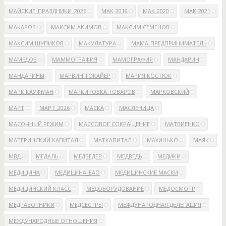
МАЙСКИЕ_ПРАЗДНИКИ_2026
МАК-2019
МАК-2020
МАК-2021
МАКАРОВ
МАКСИМ АКИМОВ
МАКСИМ СЕМЕНОВ
МАКСИМ ШУПИКОВ
МАКУЛАТУРА
МАМА-ПРЕДПРИНИМАТЕЛЬ
МАМЕДОВ
МАММОГРАФИЯ
МАМОГРАФИЯ
МАНДАРИН
МАНДАРИНЫ
МАРВИН ТОКАЙЕР
МАРИЯ КОСТЮК
МАРК КАУФМАН
МАРКИРОВКА ТОВАРОВ
МАРКОВСКИЙ
МАРТ
МАРТ_2026
МАСКА
МАСЛЕНИЦА
МАСОЧНЫЙ РЕЖИМ
МАССОВОЕ СОКРАЩЕНИЕ
МАТВИЕНКО
МАТЕРИНСКИЙ КАПИТАЛ
МАТКАПИТАЛ
МАХИНЬКО
МАЯК
МВД
МЕДАЛЬ
МЕДВЕДЕВ
МЕДВЕДЬ
МЕДИКИ
МЕДИЦИНА
МЕДИЦИНА_ЕАО
МЕДИЦИНСКИЕ МАСКИ
МЕДИЦИНСКИЙ КЛАСС
МЕДОБОРУДОВАНИЕ
МЕДОСМОТР
МЕДРАБОТНИКИ
МЕДСЕСТРЫ
МЕЖДУНАРОДНАЯ ДЕЛЕГАЦИЯ
МЕЖДУНАРОДНЫЕ ОТНОШЕНИЯ