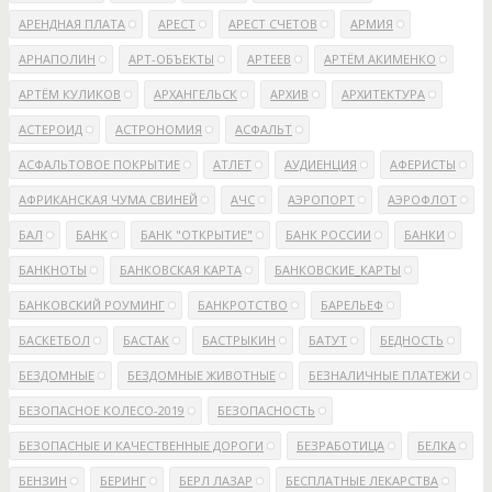
АРЕНДНАЯ ПЛАТА
АРЕСТ
АРЕСТ СЧЕТОВ
АРМИЯ
АРНАПОЛИН
АРТ-ОБЪЕКТЫ
АРТЕЕВ
АРТЁМ АКИМЕНКО
АРТЁМ КУЛИКОВ
АРХАНГЕЛЬСК
АРХИВ
АРХИТЕКТУРА
АСТЕРОИД
АСТРОНОМИЯ
АСФАЛЬТ
АСФАЛЬТОВОЕ ПОКРЫТИЕ
АТЛЕТ
АУДИЕНЦИЯ
АФЕРИСТЫ
АФРИКАНСКАЯ ЧУМА СВИНЕЙ
АЧС
АЭРОПОРТ
АЭРОФЛОТ
БАЛ
БАНК
БАНК "ОТКРЫТИЕ"
БАНК РОССИИ
БАНКИ
БАНКНОТЫ
БАНКОВСКАЯ КАРТА
БАНКОВСКИЕ_КАРТЫ
БАНКОВСКИЙ РОУМИНГ
БАНКРОТСТВО
БАРЕЛЬЕФ
БАСКЕТБОЛ
БАСТАК
БАСТРЫКИН
БАТУТ
БЕДНОСТЬ
БЕЗДОМНЫЕ
БЕЗДОМНЫЕ ЖИВОТНЫЕ
БЕЗНАЛИЧНЫЕ ПЛАТЕЖИ
БЕЗОПАСНОЕ КОЛЕСО-2019
БЕЗОПАСНОСТЬ
БЕЗОПАСНЫЕ И КАЧЕСТВЕННЫЕ ДОРОГИ
БЕЗРАБОТИЦА
БЕЛКА
БЕНЗИН
БЕРИНГ
БЕРЛ ЛАЗАР
БЕСПЛАТНЫЕ ЛЕКАРСТВА