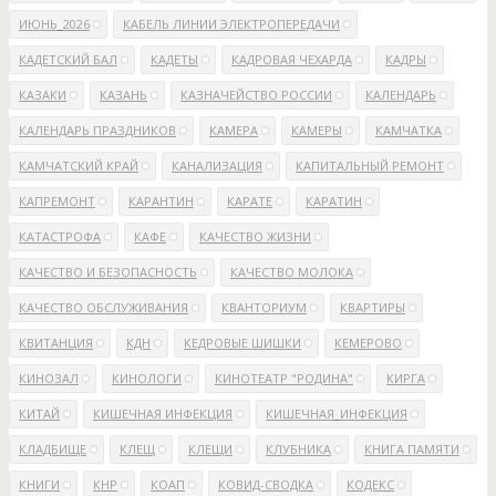
ИЮНЬ_2026
КАБЕЛЬ ЛИНИИ ЭЛЕКТРОПЕРЕДАЧИ
КАДЕТСКИЙ БАЛ
КАДЕТЫ
КАДРОВАЯ ЧЕХАРДА
КАДРЫ
КАЗАКИ
КАЗАНЬ
КАЗНАЧЕЙСТВО РОССИИ
КАЛЕНДАРЬ
КАЛЕНДАРЬ ПРАЗДНИКОВ
КАМЕРА
КАМЕРЫ
КАМЧАТКА
КАМЧАТСКИЙ КРАЙ
КАНАЛИЗАЦИЯ
КАПИТАЛЬНЫЙ РЕМОНТ
КАПРЕМОНТ
КАРАНТИН
КАРАТЕ
КАРАТИН
КАТАСТРОФА
КАФЕ
КАЧЕСТВО ЖИЗНИ
КАЧЕСТВО И БЕЗОПАСНОСТЬ
КАЧЕСТВО МОЛОКА
КАЧЕСТВО ОБСЛУЖИВАНИЯ
КВАНТОРИУМ
КВАРТИРЫ
КВИТАНЦИЯ
КДН
КЕДРОВЫЕ ШИШКИ
КЕМЕРОВО
КИНОЗАЛ
КИНОЛОГИ
КИНОТЕАТР "РОДИНА"
КИРГА
КИТАЙ
КИШЕЧНАЯ ИНФЕКЦИЯ
КИШЕЧНАЯ_ИНФЕКЦИЯ
КЛАДБИЩЕ
КЛЕЩ
КЛЕЩИ
КЛУБНИКА
КНИГА ПАМЯТИ
КНИГИ
КНР
КОАП
КОВИД-СВОДКА
КОДЕКС