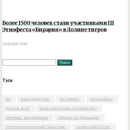
28.06.2026
Более 1500 человек стали участниками III
Этнофеста «Бирария» в Долине тигров
23.06.2026 14:00
Найти:
23.06.2026
Тэги
"@"
"БАНК ПРИКОЛОВ"
"БЕСТВИДЕО"
"ДЕТИ ВОЙНЫ"
"ДОБРЫЕ ДЕЛА"
"ЖЕЛЕЗОБЕТОННЫЕ ПОЛИЦЕЙСКИЕ"
"ЛЕНИВЫЕ" МАЛОИМУЩИЕ
"ОБМАНУТЫЕ ДОЛЬЩИКИ"
"РЕНТГЕНОЛОГИЧЕСКИЙ СУББОТНИК"
"ЦЕМЕНТНЫЙ ПОТОК"