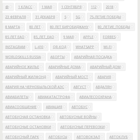
@
1 КЛАСС
1 МАЯ
1 СЕНТЯБРЯ
112
2018
23 ФЕВРАЛЯ
31 ДЕКАБРЯ
5
5G
75-ЛЕТИЕ ПОБЕДЫ
8 МАРТА
80 ЛЕТ
80 ЛЕТ БИРОБИДЖАНУ
80_ЛЕТИЕ_ПОБЕДЫ
85 ЛЕТ ЕАО
85_ЛЕТ_ЕАО
9 МАЯ
APPLE
FORBES
INSTAGRAM
L-410
QR-КОД
WHATSAPP
WI-FI
WORLDSKILLS RUSSIA
АБОРТЫ
АВАРИЙНАЯ ПОСАДКА
АВАРИЙНОЕ ЖИЛЬЕ
АВАРИЙНЫЕ ДОМА
АВАРИЙНЫЙ ДОМ
АВАРИЙНЫЙ ЖИЛФОНД
АВАРИЙНЫЙ МОСТ
АВАРИЯ
АВАРИЯ НА ЧЕРНОБЫЛЬСКОЙ АЭС
АВГУСТ
АВДАЛЯН
АВИАБИЛЕТЫ
АВИАКАТАСТРОФА
АВИАЛЕСООХРАНА
АВИАСООБЩЕНИЕ
АВИАЦИЯ
АВТОБУС
АВТОБУСНАЯ ОСТАНОВКА
АВТОБУСНЫЕ ВОЙНЫ
АВТОБУСНЫЕ ОСТАНОВКИ
АВТОБУСНЫЕ ПЕРЕВОЗКИ
АВТОБУСНЫЙ ПАРК
АВТОБУСЫ
АВТОВОКЗАЛ
АВТОКЛУБ