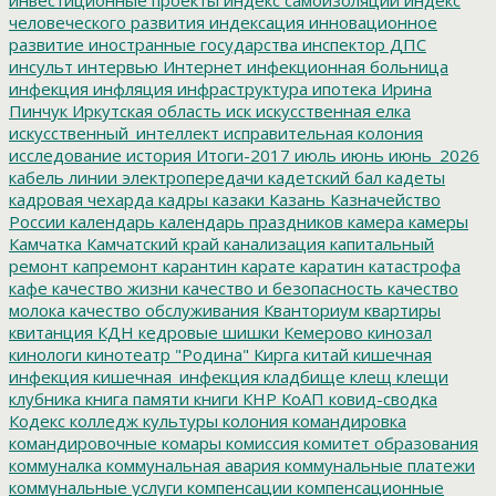
человеческого развития
индексация
инновационное
развитие
иностранные государства
инспектор ДПС
инсульт
интервью
Интернет
инфекционная больница
инфекция
инфляция
инфраструктура
ипотека
Ирина
Пинчук
Иркутская область
иск
искусственная елка
искусственный_интеллект
исправительная колония
исследование
история
Итоги-2017
июль
июнь
июнь_2026
кабель линии электропередачи
кадетский бал
кадеты
кадровая чехарда
кадры
казаки
Казань
Казначейство
России
календарь
календарь праздников
камера
камеры
Камчатка
Камчатский край
канализация
капитальный
ремонт
капремонт
карантин
карате
каратин
катастрофа
кафе
качество жизни
качество и безопасность
качество
молока
качество обслуживания
Кванториум
квартиры
квитанция
КДН
кедровые шишки
Кемерово
кинозал
кинологи
кинотеатр "Родина"
Кирга
китай
кишечная
инфекция
кишечная_инфекция
кладбище
клещ
клещи
клубника
книга памяти
книги
КНР
КоАП
ковид-сводка
Кодекс
колледж культуры
колония
командировка
командировочные
комары
комиссия
комитет образования
коммуналка
коммунальная авария
коммунальные платежи
коммунальные услуги
компенсации
компенсационные