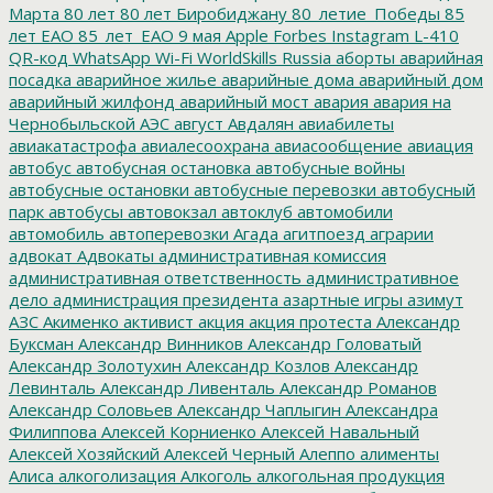
Марта
80 лет
80 лет Биробиджану
80_летие_Победы
85
лет ЕАО
85_лет_ЕАО
9 мая
Apple
Forbes
Instagram
L-410
QR-код
WhatsApp
Wi-Fi
WorldSkills Russia
аборты
аварийная
посадка
аварийное жилье
аварийные дома
аварийный дом
аварийный жилфонд
аварийный мост
авария
авария на
Чернобыльской АЭС
август
Авдалян
авиабилеты
авиакатастрофа
авиалесоохрана
авиасообщение
авиация
автобус
автобусная остановка
автобусные войны
автобусные остановки
автобусные перевозки
автобусный
парк
автобусы
автовокзал
автоклуб
автомобили
автомобиль
автоперевозки
Агада
агитпоезд
аграрии
адвокат
Адвокаты
административная комиссия
административная ответственность
административное
дело
администрация президента
азартные игры
азимут
АЗС
Акименко
активист
акция
акция протеста
Александр
Буксман
Александр Винников
Александр Головатый
Александр Золотухин
Александр Козлов
Александр
Левинталь
Александр Ливенталь
Александр Романов
Александр Соловьев
Александр Чаплыгин
Александра
Филиппова
Алексей Корниенко
Алексей Навальный
Алексей Хозяйский
Алексей Черный
Алеппо
алименты
Алиса
алкоголизация
Алкоголь
алкогольная продукция