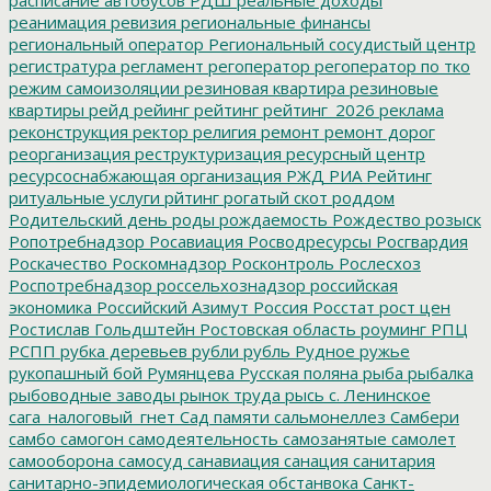
реанимация
ревизия
региональные финансы
региональный оператор
Региональный сосудистый центр
регистратура
регламент
регоператор
регоператор по тко
режим самоизоляции
резиновая квартира
резиновые
квартиры
рейд
рейинг
рейтинг
рейтинг_2026
реклама
реконструкция
ректор
религия
ремонт
ремонт дорог
реорганизация
реструктуризация
ресурсный центр
ресурсоснабжающая организация
РЖД
РИА Рейтинг
ритуальные услуги
рйтинг
рогатый скот
роддом
Родительский день
роды
рождаемость
Рождество
розыск
Ропотребнадзор
Росавиация
Росводресурсы
Росгвардия
Роскачество
Роскомнадзор
Росконтроль
Рослесхоз
Роспотребнадзор
россельхознадзор
российская
экономика
Российский Азимут
Россия
Росстат
рост цен
Ростислав Гольдштейн
Ростовская область
роуминг
РПЦ
РСПП
рубка деревьев
рубли
рубль
Рудное
ружье
рукопашный бой
Румянцева
Русская поляна
рыба
рыбалка
рыбоводные заводы
рынок труда
рысь
с. Ленинское
сага_налоговый_гнет
Сад памяти
сальмонеллез
Самбери
самбо
самогон
самодеятельность
самозанятые
самолет
самооборона
самосуд
санавиация
санация
санитария
санитарно-эпидемиологическая обстанвока
Санкт-