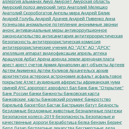
аллергия
альманах
Амур
Амурзет
Амурская область
Амурский полоз
амурский тигр
Анатолий Мелешко
Анатолий Скоробогатов
Ангелы мира
Андрей Бялик
Андрей Голубь
Андрей Драчев
Андрей Пивенко
Анна
Кузнецова
аномальное потепление
анонимные звонки
анонс
антивандальные меры
антикоррупционное
законодательство
антисанитария
антитеррористическая
безопасность
антитеррористическая комиссия
антитеррористические учения
АО "ДГК"
АО "ДРСК"
апелляция
аппарат видеофиксации
апрель
аптека
Арашуков
Арбат
Арена
аренда земли
арендная плата
арест
арест счетов
Армия
Арнаполин
арт-объекты
Артеев
Артём Акименко
Артём Куликов
Архангельск
архив
архитектура
астероид
астрономия
асфальт
асфальтовое
покрытие
Атлет
аудиенция
аферисты
африканская чума
свиней
АЧС
аэропорт
аэрофлот
бал
банк
банк "Открытие"
Банк России
банки
банкноты
банковская карта
банковские_карты
банковский роуминг
банкротство
барельеф
баскетбол
Бастак
Бастрыкин
батут
Бедность
бездомные
бездомные животные
безналичные платежи
Безопасное колесо-2019
безопасность
Безопасные и
качественные дороги
безработица
белка
бензин
Беринг
Берл Лазар
бесплатные лекарства
Бессмертные дела