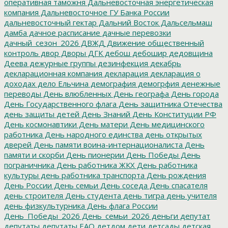
оперативная таможня
Дальневосточная энергетическая
компания
Дальневосточное ГУ Банка России
дальневосточный гектар
Дальний Восток
Дальсельмаш
дамба
дачное расписание
дачные перевозки
дачный_сезон_2026
ДВЖД
Движение общественный
контроль
двор
Дворы
ДГК
дебош
дебошир
дедовщина
Деева
дежурные группы
дезинфекция
декабрь
декларационная компания
декларация
декларация о
доходах
дело Ельчина
демография
демогрфия
денежные
переводы
День влюбленных
День географа
День города
День Государственного флага
День защитника Отечества
день защиты детей
День Знаний
День Конституции РФ
День космонавтики
День матери
День медицинского
работника
День народного единства
день открытых
дверей
День памяти воина-интернационалиста
День
памяти и скорби
День пионерии
День Победы
День
пограничника
День работника ЖКХ
День работника
культуры
день работника транспорта
День рождения
День России
День семьи
День соседа
День спасателя
день строителя
День студента
день тигра
день учителя
день физкультурника
День флага России
День_Победы_2026
День_семьи_2026
деньги
депутат
депутаты
депутаты ЕАО
детдом
дети
детсады
детская