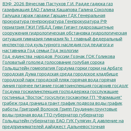
ВЭФ_2026
Вячеслав Пастухов
Г.И. Радде
гадюка
газ
газификация ЕАО
Галина Кашапова
Галина Соколова
Галушка
гараж
гаражи
Гаршин
ГДК
Генеральная
прокуратура
генпрокуратура
Генпрокуратура РФ
гериатрия
ГЖИ
ГИБДД
Гиви
Гигант
гидрозащитные
сооружения
гидрологическая обстановка
гидрологическая
ситуация
гимназия
гимназия № 1
главный федеральный
инспектор
год культурного наследия
год педагога и
наставника
Год семьи
Год экологии
Год_единства_народов_России
Гознак
ГОК
Голикова
Головатый
гололед
голосование
голубая сорока
Гольдштейн
гомеопатия
Гордума
горки
горки на Арбате
городская Дума
городская среда
городское кладбище
городской парк
городской пляж
горячая вода
горячая
линия
горячее питание
госавтоинспекция
госархив
госдолг
Госдума
госжилинспекция
господдержка
госслужащие
гостиница "Восток"
госуслуги
госхакупки
ГП "Фармация"
грабеж
град
граница
грант
график подвоза воды
график
работы
Григорий Волохов
Грипп
Грудинин
грунтовые
воды
грязная вода
ГТО
губернатор
губернатор
Гольдштейн
губернатор ЕАО
ГУК
Гулягин
Д
давление на
предпринимателей
дайджест
Дальневосточная