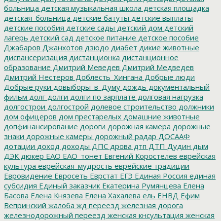
больница
детская музыкальная школа
детская площадка
детская_больница
детские батуты
детские выплаты
детские пособия
детские сады
детский дом
детский
лагерь
детский сад
детское питание
детское пособие
Джабаров
Джанхотов
дзюдо
диабет
дикие животные
диспансеризация
дистанционка
дистанционное
образование
Дмитрий Меведев
Дмитрий Медведев
Дмитрий Нестеров
Доблесть_Хингана
Добрые люди
Добрые руки
довыборы_в_Думу
дождь
документальный
фильм
долг
долги
долги по зарплате
долговая нагрузка
долгострои
долгострой
долевое строительство
должники
дом офицеров
дом престарелых
домашние животные
допфинансирование
дороги
дорожная камера
дорожные
знаки
дорожные камеры
дорожный радар
ДОСААФ
дотации
доход
доходы
ДПС
дрова
дтп
ДТП
Дудин
дым
ДЭК
дюкер
ЕАО
ЕАО_тонет
Евгений Коростелев
еврейская
культура
еврейская_мудрость
еврейские традиции
Евровидение
Евросеть
Еврстат
ЕГЭ
Единая Россия
единая
субсидия
Единый заказчик
Екатерина Румянцева
Елена
Басова
Елена Князева
Елена Хахалева
ель
ЕНВД
Ефим
Вепринский
жалоба
жд переезд
железная дорога
железнодорожный переезд
женская кнсультация
женская