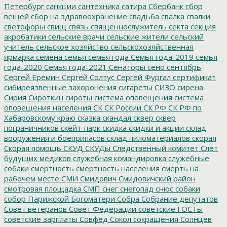
Петербург
санкции
сантехника
сатира
Сбербанк
сбор
вещей
сбор на здравоохранение
свадьба
свалка
свалки
светофоры
свищ
связь
священнослужитель
секта
секция
акробатики
сельские врачи
сельские жители
сельский
учитель
сельское хозяйство
сельскохозяйственная
ярмарка
семена
семья
семья года
Семья года-2019
семья
года-2020
Семья года-2021
Сенаторы
сено
сентябрь
Сергей Ерёмин
Сергей Солтус
Сергей Фургал
сертификат
сибиреязвенные захоронения
сигареты
СИЗО
сирена
Сирия
Сироткин
сироты
система оповещения
система
оповещения населения
СК
СК России
СК РФ
СК РФ по
Хабаровскому краю
сказка
скандал
сквер
сквер
пограничников
скейт-парк
скидка
скидки и акции
склад
вооружения и боеприпасов
склад пиломатериалов
скорая
Скорая помощь
СКУД
СКУДы
Следственный комитет
Слет
будущих медиков
служебная командировка
служебные
собаки
смертность
смертность населения
смерть на
рабочем месте
СМИ
Смидович
Смидовичский район
смотровая площадка
СМП
снег
снегопад
снюс
собаки
собор Парижской Богоматери
Собра
Собрание депутатов
Совет ветеранов
Совет Федерации
советские ГОСТы
советские зарплаты
Совфед
Сокол
сокращения
Солнцев