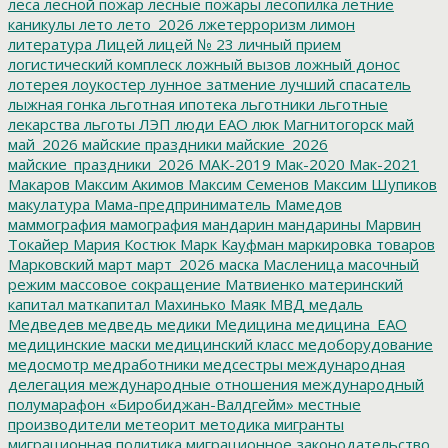
леса
лесной пожар
лесные пожары
лесопилка
летние
каникулы
лето
лето_2026
лжетерроризм
лимон
литература
Лицей
лицей № 23
личный прием
логистический комплеск
ложный вызов
ложный донос
лотерея
лоукостер
лунное затмение
лучший спасатель
лыжная гонка
льготная ипотека
льготники
льготные
лекарства
льготы
ЛЭП
люди ЕАО
люк
Магнитогорск
май
май_2026
майские праздники
майские_2026
майские_праздники_2026
МАК-2019
Мак-2020
Мак-2021
Макаров
Максим Акимов
Максим Семенов
Максим Шупиков
макулатура
Мама-предприниматель
Мамедов
маммография
мамография
мандарин
мандарины
Марвин
Токайер
Мария Костюк
Марк Кауфман
маркировка товаров
Марковский
март
март_2026
маска
Масленица
масочный
режим
массовое сокращение
Матвиенко
материнский
капитал
маткапитал
Махинько
Маяк
МВД
медаль
Медведев
медведь
медики
Медицина
медицина_ЕАО
медицинские маски
медицинский класс
медоборудование
медосмотр
медработники
медсестры
международная
делегация
международные отношения
международный
полумарафон «Биробиджан-Валдгейм»
местные
производители
метеорит
методика
мигранты
миграционная политика
миграционное законодательство