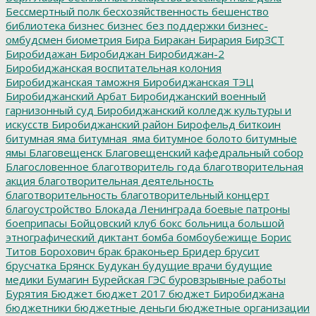
Бессмертный полк
бесхозяйственность
бешенство
библиотека
бизнес
бизнес без поддержки
бизнес-
омбудсмен
биометрия
Бира
Биракан
Бирария
БирЗСТ
Биробидажан
Биробиджан
Биробиджан-2
Биробиджанская воспитательная колония
Биробиджанская таможня
Биробиджанская ТЭЦ
Биробиджанский Арбат
Биробиджанский военный
гарнизонный суд
Биробиджанский колледж культуры и
искусств
Биробиджанский район
Бирофельд
биткоин
битумная яма
битумная_яма
битумное болото
битумные
ямы
Благовещенск
Благовещенский кафедральный собор
Благословенное
благотворитель года
благотворительная
акция
благотворительная деятельность
благотворительность
благотворительный концерт
благоустройство
Блокада Ленинграда
боевые патроны
боеприпасы
Бойцовский клуб
бокс
больница
большой
этнографический диктант
бомба
бомбоубежище
Борис
Титов
Борохович
брак
браконьер
Бридер
брусит
брусчатка
Брянск
Будукан
будущие врачи
будущие
медики
Бумагин
Бурейская ГЭС
буровзрывные работы
Бурятия
Бюджет
бюджет 2017
бюджет Биробиджана
бюджетники
бюджетные деньги
бюджетные организации