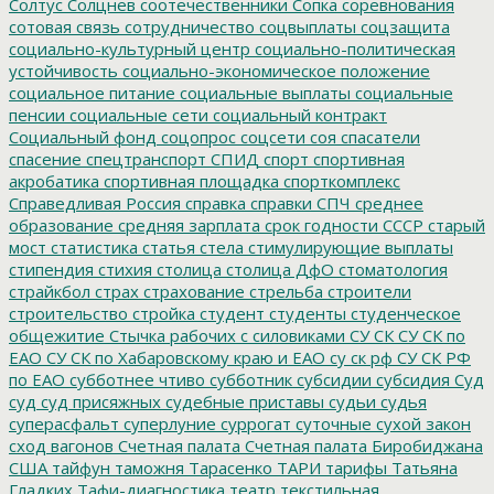
Солтус
Солцнев
соотечественники
Сопка
соревнования
сотовая связь
сотрудничество
соцвыплаты
соцзащита
социально-культурный центр
социально-политическая
устойчивость
социально-экономическое положение
социальное питание
социальные выплаты
социальные
пенсии
социальные сети
социальный контракт
Социальный фонд
соцопрос
соцсети
соя
спасатели
спасение
спецтранспорт
СПИД
спорт
спортивная
акробатика
спортивная площадка
спорткомплекс
Справедливая Россия
справка
справки
СПЧ
среднее
образование
средняя зарплата
срок годности
СССР
старый
мост
статистика
статья
стела
стимулирующие выплаты
стипендия
стихия
столица
столица ДфО
стоматология
страйкбол
страх
страхование
стрельба
строители
строительство
стройка
студент
студенты
студенческое
общежитие
Стычка рабочих с силовиками
СУ СК
СУ СК по
ЕАО
СУ СК по Хабаровскому краю и ЕАО
су ск рф
СУ СК РФ
по ЕАО
субботнее чтиво
субботник
субсидии
субсидия
Суд
суд
суд присяжных
судебные приставы
судьи
судья
суперасфальт
суперлуние
суррогат
суточные
сухой закон
сход вагонов
Счетная палата
Счетная палата Биробиджана
США
тайфун
таможня
Тарасенко
ТАРИ
тарифы
Татьяна
Гладких
Тафи-диагностика
театр
текстильная