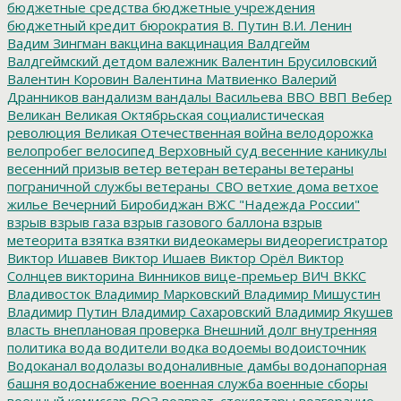
бюджетные средства
бюджетные учреждения
бюджетный кредит
бюрократия
В. Путин
В.И. Ленин
Вадим Зингман
вакцина
вакцинация
Валдгейм
Валдгеймский детдом
валежник
Валентин Брусиловский
Валентин Коровин
Валентина Матвиенко
Валерий
Дранников
вандализм
вандалы
Васильева
ВВО
ВВП
Вебер
Великан
Великая Октябрьская социалистическая
революция
Великая Отечественная война
велодорожка
велопробег
велосипед
Верховный суд
весенние каникулы
весенний призыв
ветер
ветеран
ветераны
ветераны
пограничной службы
ветераны_СВО
ветхие дома
ветхое
жилье
Вечерний Биробиджан
ВЖС "Надежда России"
взрыв
взрыв газа
взрыв газового баллона
взрыв
метеорита
взятка
взятки
видеокамеры
видеорегистратор
Виктор Ишавев
Виктор Ишаев
Виктор Орёл
Виктор
Солнцев
викторина
Винников
вице-премьер
ВИЧ
ВККС
Владивосток
Владимир Марковский
Владимир Мишустин
Владимир Путин
Владимир Сахаровский
Владимир Якушев
власть
внеплановая проверка
Внешний долг
внутренняя
политика
вода
водители
водка
водоемы
водоисточник
Водоканал
водолазы
водоналивные дамбы
водонапорная
башня
водоснабжение
военная служба
военные сборы
военный комиссар
ВОЗ
возврат_стеклотары
возгорание