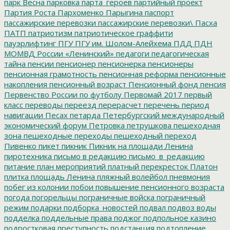
парк Весна
парковка
парта_героев
партийный проект
Партия Роста
Пархоменко
Парыгина
паспорт
пассажирские перевозки
пассажирские перевозки\
Пасха
ПАТП
патриотизм
патриотическое граффити
пауэрлифтинг
ПГУ
ПГУ им. Шолом-Алейхема
ПДД
ПДН
МОМВД России «Ленинский»
педагоги
педагогическая
тайна
пенсии
пенсионер
пенсионерка
пенсионеры
пенсионная грамотность
пенсионная реформа
пенсионные
накопления
пенсионный возраст
Пенсионный фонд
пенсия
Первенство России по футболу
Первомай 2017
первый
класс
переводы
переезд
перерасчет
перечень
период
навигации
Песах
петарда
Петербургский международный
экономический форум
Петровка
петрушкова
пешеходная
зона
пешеходные переходы
пешеходный переход
Пивенко
пикет
пикник
Пикник на площади Ленина
пиротехника
письмо в редакцию
письмо_в_редакцию
питание
план мероприятий
платный перекресток
Платон
плитка
площадь Ленина
пляжный волейбол
пневмония
побег из колонии
побои
повышение пенсионного возраста
погода
погорельцы
пограничные войска
пограничный
режим
подарки
подборка_новостей
подвал
подвоз воды
подделка
поддельные права
поджог
подпольное казино
подростковая преступность
подстанция
подтопление