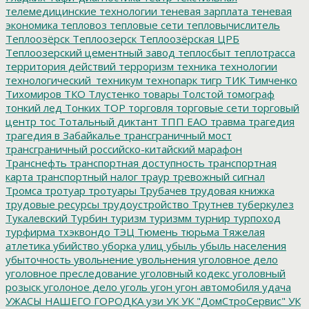
телемедицинские технологии
теневая зарплата
теневая
экономика
тепловоз
тепловые сети
тепловычислитель
Теплоозёрск
Теплоозерск
Теплоозёрская ЦРБ
Теплоозерский цементный завод
теплосбыт
теплотрасса
территория действий
терроризм
техника
технологии
технологический_техникум
технопарк
тигр
ТИК
Тимченко
Тихомиров
ТКО
Тлустенко
товары
Толстой
томограф
тонкий лед
Тонких
ТОР
торговля
торговые сети
торговый
центр
тос
Тотальный диктант
ТПП ЕАО
травма
трагедия
трагедия в Забайкалье
трансграничный мост
трансграничный российско-китайский марафон
Транснефть
транспортная доступность
транспортная
карта
транспортный налог
траур
тревожный сигнал
Тромса
тротуар
тротуары
Трубачев
трудовая книжка
трудовые ресурсы
трудоустройство
Трутнев
туберкулез
Тукалевский
Турбин
туризм
туризмм
турнир
турпоход
турфирма
тхэквондо
ТЭЦ
Тюмень
тюрьма
Тяжелая
атлетика
убийство
уборка улиц
убыль
убыль населения
убыточность
увольнение
увольнения
уголовное дело
уголовное преследование
уголовный кодекс
уголовный
розыск
уголоное дело
уголь
угон
угон автомобиля
удача
УЖАСЫ НАШЕГО ГОРОДКА
узи
УК
УК "ДомСтроСервис"
УК