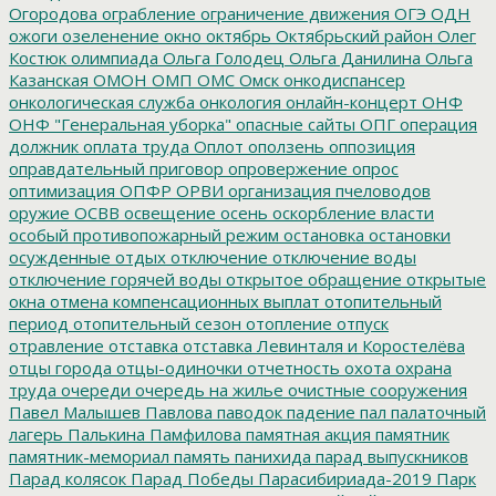
Огородова
ограбление
ограничение движения
ОГЭ
ОДН
ожоги
озеленение
окно
октябрь
Октябрьский район
Олег
Костюк
олимпиада
Ольга Голодец
Ольга Данилина
Ольга
Казанская
ОМОН
ОМП
ОМС
Омск
онкодиспансер
онкологическая служба
онкология
онлайн-концерт
ОНФ
ОНФ "Генеральная уборка"
опасные сайты
ОПГ
операция
должник
оплата труда
Оплот
оползень
оппозиция
оправдательный приговор
опровержение
опрос
оптимизация
ОПФР
ОРВИ
организация пчеловодов
оружие
ОСВВ
освещение
осень
оскорбление власти
особый противопожарный режим
остановка
остановки
осужденные
отдых
отключение
отключение воды
отключение горячей воды
открытое обращение
открытые
окна
отмена компенсационных выплат
отопительный
период
отопительный сезон
отопление
отпуск
отравление
отставка
отставка Левинталя и Коростелёва
отцы города
отцы-одиночки
отчетность
охота
охрана
труда
очереди
очередь на жилье
очистные сооружения
Павел Малышев
Павлова
паводок
падение
пал
палаточный
лагерь
Палькина
Памфилова
памятная акция
памятник
памятник-мемориал
память
панихида
парад выпускников
Парад колясок
Парад Победы
Парасибириада-2019
Парк