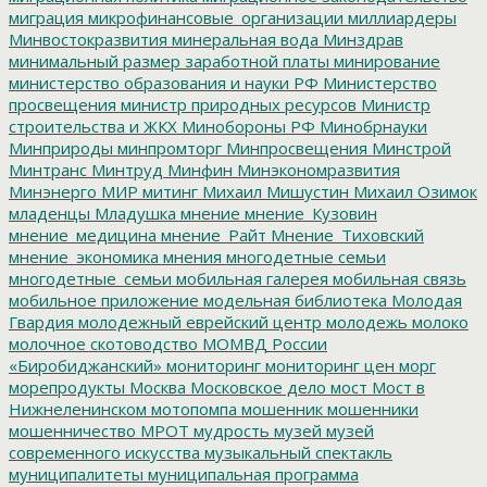
миграция
микрофинансовые_организации
миллиардеры
Минвостокразвития
минеральная вода
Минздрав
минимальный размер заработной платы
минирование
министерство образования и науки РФ
Министерство
просвещения
министр природных ресурсов
Министр
строительства и ЖКХ
Минобороны РФ
Минобрнауки
Минприроды
минпромторг
Минпросвещения
Минстрой
Минтранс
Минтруд
Минфин
Минэкономразвития
Минэнерго
МИР
митинг
Михаил Мишустин
Михаил Озимок
младенцы
Младушка
мнение
мнение_Кузовин
мнение_медицина
мнение_Райт
Мнение_Тиховский
мнение_экономика
мнения
многодетные семьи
многодетные_семьи
мобильная галерея
мобильная связь
мобильное приложение
модельная библиотека
Молодая
Гвардия
молодежный еврейский центр
молодежь
молоко
молочное скотоводство
МОМВД России
«Биробиджанский»
мониторинг
мониторинг цен
морг
морепродукты
Москва
Московское дело
мост
Мост в
Нижнеленинском
мотопомпа
мошенник
мошенники
мошенничество
МРОТ
мудрость
музей
музей
современного искусства
музыкальный спектакль
муниципалитеты
муниципальная программа