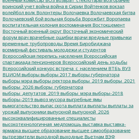
воинский учет
война
война в Сирии
Войтенков
вокзал
волейбол
волк
Волонтеры
Волочаевка
Волочаевская битва
Волочаевский бой
вольная борьба
Ворожбит
Воропаева
воспитательная колония
воспоминания
Востокцемент
Восточный военный округ
Восточный экономический
форум
врач
врачебные ошибки
врачи
вредные привычки
временные трубопроводы
Время Биробиджана
всемирный фестиваль молодежи и студентов
Всероссийская перепись населения
Всероссийская
спартакиада пенсионеров
Всероссийский день ходьбы
Всероссийский конкурс
встреча_с_населением
ВТБъ
ВУЗ
ВЦИОМ
выборы
выборы 2017
выборы губернатора
выборы мэра
выборы ректора
выборы_2019
выборы_2021
выборы_2026
выборы_губернатора
выборы_депутатов_2019
выборы_мэра
выборы-2018
выборы-2019
вывоз мусора
выгребные ямы
вымогательство
выпас скота
выплата
выплаты
выплаты за
урожай
выпускники
выпускной
выпускной_2026
высококвалифицированные специалисты
высокотехнологичная_медпомощь
выставка
выставка-
ярмарка
высшее образование
высшее самообразование
вытрезвители
выходной
выходные
Вьетнам
ВЭФ