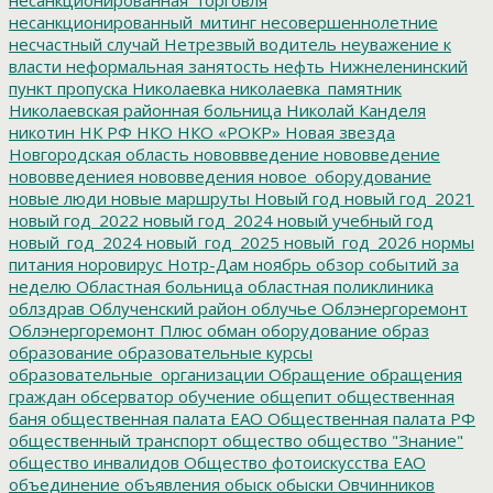
несанкционированный_митинг
несовершеннолетние
несчастный случай
Нетрезвый водитель
неуважение к
власти
неформальная занятость
нефть
Нижнеленинский
пункт пропуска
Николаевка
николаевка_памятник
Николаевская районная больница
Николай Канделя
никотин
НК РФ
НКО
НКО «РОКР»
Новая звезда
Новгородская область
нововвведение
нововведение
нововведениея
нововведения
новое_оборудование
новые люди
новые маршруты
Новый год
новый год_2021
новый год_2022
новый год_2024
новый учебный год
новый_год_2024
новый_год_2025
новый_год_2026
нормы
питания
норовирус
Нотр-Дам
ноябрь
обзор событий за
неделю
Областная больница
областная поликлиника
облздрав
Облученский район
облучье
Облэнергоремонт
Облэнергоремонт Плюс
обман
оборудование
образ
образование
образовательные курсы
образовательные_организации
Обращение
обращения
граждан
обсерватор
обучение
общепит
общественная
баня
общественная палата ЕАО
Общественная палата РФ
общественный транспорт
общество
общество "Знание"
общество инвалидов
Общество фотоискусства ЕАО
объединение
объявления
обыск
обыски
Овчинников