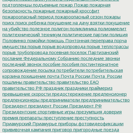
подтопленцы
подъемные
пожар
Пожар
пожарная
безопасность
пожарные
пожарный кроссфит
пожароопасный период
пожароопасный сезон
пожары
поиск
поиск ребенка
покушение на дачу взятки
покушение
на убийство
полезное
полигон
поликлиника
полиомиелит
политехнический техникум
политические партии
полиция
Половинко
помойки
помощь
Понтонная переправа
порча
имущества
порыв
порыв водопровода
порыв теплотрассы
порыв трубопровода
посевная
поселок Партизанский
послание Федеральному Собранию
последние звонки
последний звонок
пособие
пособия
постинтернатное
сопровождение
посылка
потребители
потребительская
корзина
похищение
почта
Почта России
Почта_России
пошлины
правительство
правительство ЕАО
правительство РФ
праздник
праздники
праймериз
превышение скорости
предостережение
предпенсионер
предпенсионеры
предприниматели
предпринимательство
Президент
президент России
Президент РФ
Президентские спортивные игры
презумпция доверия
премия
препараты
преступление
преступность
Приамурский
Приамурье
приборы фотовидеофиксации
прививочная кампания
приговор
пригородные поезда