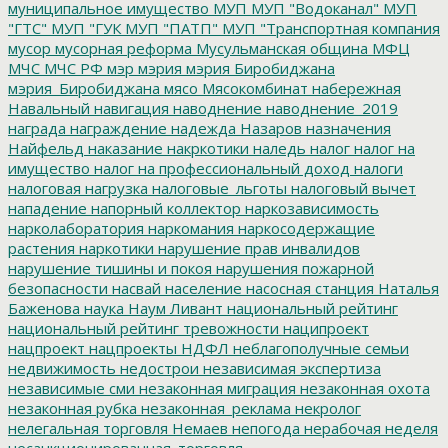
муниципальное имущество
МУП
МУП "Водоканал"
МУП
"ГТС"
МУП "ГУК
МУП "ПАТП"
МУП "Транспортная компания
мусор
мусорная реформа
Мусульманская община
МФЦ
МЧС
МЧС РФ
мэр
мэрия
мэрия Биробиджана
мэрия_Биробиджана
мясо
Мясокомбинат
набережная
Навальный
навигация
наводнение
наводнение_2019
награда
награждение
надежда
Назаров
назначения
Найфельд
наказание
накркотики
наледь
налог
налог на
имущество
налог на профессиональный доход
налоги
налоговая нагрузка
налоговые_льготы
налоговый вычет
нападение
напорный коллектор
наркозависимость
нарколаборатория
наркомания
наркосодержащие
растения
наркотики
нарушение прав инвалидов
нарушение тишины и покоя
нарушения пожарной
безопасности
насвай
население
насосная станция
Наталья
Баженова
наука
Наум Ливант
национальный рейтинг
национальный рейтинг тревожности
наципроект
нацпроект
нацпроекты
НДФЛ
неблагополучные семьи
недвижимость
недострои
независимая экспертиза
независимые сми
незаконная миграция
незаконная охота
незаконная рубка
незаконная_реклама
некролог
нелегальная торговля
Немаев
непогода
нерабочая неделя
несанкционированная_торговля