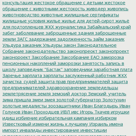
консультация
жестокое обращение с детьми
жестокое
обращение с животными
жестокость
живодер
живопись
животноводство
животные
жилищные сертификаты
жилищные условия
жилье
жилье для детей-сирот
жильё
для подтопленцев
ЖКХ
журналистика
Забайкальский край
забег
заболевание
заброшенные здания
заброшенные
земли
ЗАГС
задержание
задолженность
займ
заказник
Ульдура
заказник Ульдуры
закон
Законодательное
Собрание
законодательство
законопреокт
законопроект
законороект
Заксобрание
Заксобрание ЕАО
заморозка
пенсионных накоплений
заморозки
занятость
запись в
школу
заповедник "Бастак"
заповедники
заработная плата
Заречье
зарплата
зарплаты
заслуженный работник ЖКХ
зачистка_судей
защита прав предпринимателей
защита
предпринимателей
здравоохранение
земледельцы
землетрясение
земля
земский доктор
Земский_учитель
зима пришла
змеи
змея
золотой губернатор
Золотухин
золотые медалисты
зоозащитники
Иван Благодырь
Иван
Голунов
Иван Проходцев
ИВЛ
ивс
Игорь Ткачев
игрушки
идиш
избиение
избирательная кампания
избирком
Известковый
измени жизнь к лучшему
Израиль
имена
импорт
инвалиды
инвестирование
инвестиции
инвестиционные проекты
индекс самоизоляции
индекс