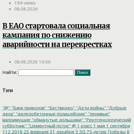
194 views
08.08.2026
В ЕАО стартовала социальная
кампания по снижению
аварийности на перекрестках
08.08.2026 10:00
Найти:
Тэги
"@"
"Банк приколов"
"Бествидео"
"Дети войны"
"Добрые
дела"
"железобетонные полицейские"
"ленивые"
малоимущие
"обманутые дольщики"
"Рентгенологический
субботник"
"Цементный поток"
@
1 класс
1 мая
1 сентября
112
2018
23 февраля
31 декабря
5
5G
75-летие Победы
8