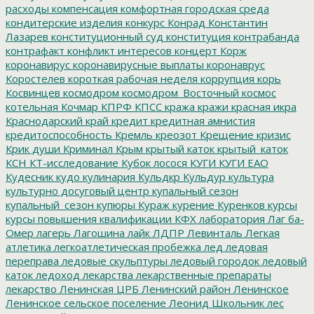
расходы
компенсация
комфортная городская среда
кондитерские изделия
конкурс
Конрад
Константин
Лазарев
конституционный суд
конституция
контрабанда
контрафакт
конфликт интересов
концерт
Корж
коронавирус
коронавирусные выплаты
коронаврус
Коростелев
короткая рабочая неделя
коррупция
корь
Косвинцев
космодром
космодром_Восточный
космос
котельная
Кочмар
КПРФ
КПСС
кража
кражи
красная икра
Краснодарский край
кредит
кредитная амнистия
кредитоспособность
Кремль
креозот
Крещение
кризис
Крик души
Криминал
Крым
крытый каток
крытый_каток
КСН
КТ-исследование
Кубок лосося
КУГИ
КУГИ ЕАО
Кудесник
кудо
кулинария
Кульдкр
Кульдур
культура
культурно досуговый центр
купальный сезон
купальный_сезон
купюры
Кураж
курение
Куренков
курсы
курсы повышения квалификации
КФХ
лаборатория
Лаг ба-
Омер
лагерь
Лагошина
лайк
ЛДПР
Левинталь
Легкая
атлетика
легкоатлетическая пробежка
лед
ледовая
переправа
ледовые скульптуры
ледовый городок
ледовый
каток
ледоход
лекарства
лекарственные препараты
лекарство
Ленинская ЦРБ
Ленинский район
Ленинское
Ленинское сельское поселение
Леонид Школьник
лес