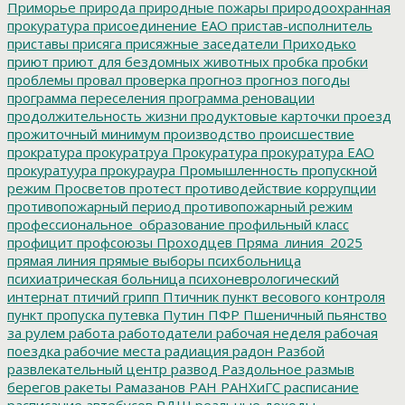
Приморье
природа
природные пожары
природоохранная
прокуратура
присоединение ЕАО
пристав-исполнитель
приставы
присяга
присяжные заседатели
Приходько
приют
приют для бездомных животных
пробка
пробки
проблемы
провал
проверка
прогноз
прогноз погоды
программа переселения
программа реновации
продолжительность жизни
продуктовые карточки
проезд
прожиточный минимум
производство
происшествие
прократура
прокуратруа
Прокуратура
прокуратура ЕАО
прокуратуура
прокураура
Промышленность
пропускной
режим
Просветов
протест
противодействие коррупции
противопожарный период
противопожарный режим
профессиональное_образование
профильный класс
профицит
профсоюзы
Проходцев
Пряма_линия_2025
прямая линия
прямые выборы
психбольница
психиатрическая больница
психоневрологический
интернат
птичий грипп
Птичник
пункт весового контроля
пункт пропуска
путевка
Путин
ПФР
Пшеничный
пьянство
за рулем
работа
работодатели
рабочая неделя
рабочая
поездка
рабочие места
радиация
радон
Разбой
развлекательный центр
развод
Раздольное
размыв
берегов
ракеты
Рамазанов
РАН
РАНХиГС
расписание
расписание автобусов
РДШ
реальные доходы