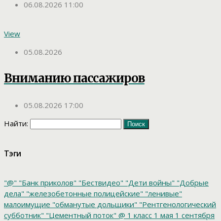
06.08.2026 11:00
View
05.08.2026
Вниманию пассажиров
05.08.2026 17:00
Найти:
Тэги
"@"
"Банк приколов"
"Бествидео"
"Дети войны"
"Добрые
дела"
"железобетонные полицейские"
"ленивые"
малоимущие
"обманутые дольщики"
"Рентгенологический
субботник"
"Цементный поток"
@
1 класс
1 мая
1 сентября