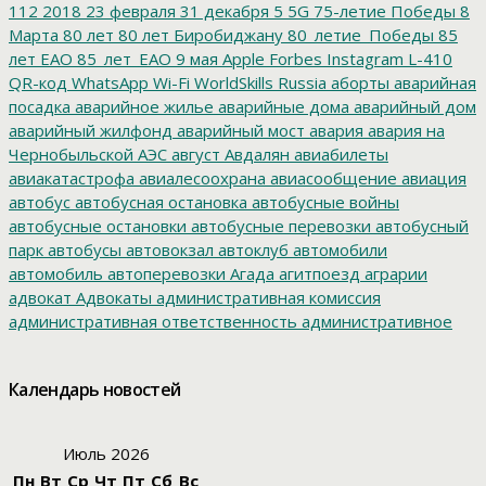
112
2018
23 февраля
31 декабря
5
5G
75-летие Победы
8
Марта
80 лет
80 лет Биробиджану
80_летие_Победы
85
лет ЕАО
85_лет_ЕАО
9 мая
Apple
Forbes
Instagram
L-410
QR-код
WhatsApp
Wi-Fi
WorldSkills Russia
аборты
аварийная
посадка
аварийное жилье
аварийные дома
аварийный дом
аварийный жилфонд
аварийный мост
авария
авария на
Чернобыльской АЭС
август
Авдалян
авиабилеты
авиакатастрофа
авиалесоохрана
авиасообщение
авиация
автобус
автобусная остановка
автобусные войны
автобусные остановки
автобусные перевозки
автобусный
парк
автобусы
автовокзал
автоклуб
автомобили
автомобиль
автоперевозки
Агада
агитпоезд
аграрии
адвокат
Адвокаты
административная комиссия
административная ответственность
административное
дело
администрация президента
азартные игры
азимут
АЗС
Акименко
активист
акция
акция протеста
Александр
Календарь новостей
Буксман
Александр Винников
Александр Головатый
Александр Золотухин
Александр Козлов
Александр
Левинталь
Александр Ливенталь
Александр Романов
Июль 2026
Александр Соловьев
Александр Чаплыгин
Александра
Пн
Вт
Ср
Чт
Пт
Сб
Вс