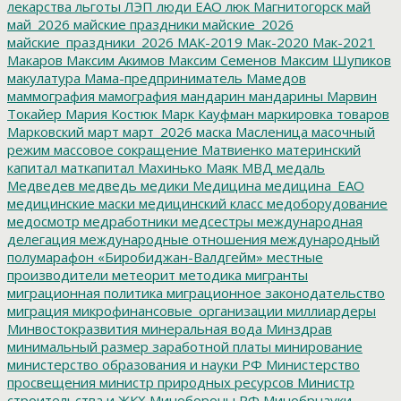
лекарства
льготы
ЛЭП
люди ЕАО
люк
Магнитогорск
май
май_2026
майские праздники
майские_2026
майские_праздники_2026
МАК-2019
Мак-2020
Мак-2021
Макаров
Максим Акимов
Максим Семенов
Максим Шупиков
макулатура
Мама-предприниматель
Мамедов
маммография
мамография
мандарин
мандарины
Марвин
Токайер
Мария Костюк
Марк Кауфман
маркировка товаров
Марковский
март
март_2026
маска
Масленица
масочный
режим
массовое сокращение
Матвиенко
материнский
капитал
маткапитал
Махинько
Маяк
МВД
медаль
Медведев
медведь
медики
Медицина
медицина_ЕАО
медицинские маски
медицинский класс
медоборудование
медосмотр
медработники
медсестры
международная
делегация
международные отношения
международный
полумарафон «Биробиджан-Валдгейм»
местные
производители
метеорит
методика
мигранты
миграционная политика
миграционное законодательство
миграция
микрофинансовые_организации
миллиардеры
Минвостокразвития
минеральная вода
Минздрав
минимальный размер заработной платы
минирование
министерство образования и науки РФ
Министерство
просвещения
министр природных ресурсов
Министр
строительства и ЖКХ
Минобороны РФ
Минобрнауки