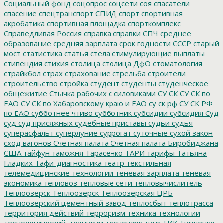
Социальный фонд
соцопрос
соцсети
соя
спасатели
спасение
спецтранспорт
СПИД
спорт
спортивная
акробатика
спортивная площадка
спорткомплекс
Справедливая Россия
справка
справки
СПЧ
среднее
образование
средняя зарплата
срок годности
СССР
старый
мост
статистика
статья
стела
стимулирующие выплаты
стипендия
стихия
столица
столица ДфО
стоматология
страйкбол
страх
страхование
стрельба
строители
строительство
стройка
студент
студенты
студенческое
общежитие
Стычка рабочих с силовиками
СУ СК
СУ СК по
ЕАО
СУ СК по Хабаровскому краю и ЕАО
су ск рф
СУ СК РФ
по ЕАО
субботнее чтиво
субботник
субсидии
субсидия
Суд
суд
суд присяжных
судебные приставы
судьи
судья
суперасфальт
суперлуние
суррогат
суточные
сухой закон
сход вагонов
Счетная палата
Счетная палата Биробиджана
США
тайфун
таможня
Тарасенко
ТАРИ
тарифы
Татьяна
Гладких
Тафи-диагностика
театр
текстильная
телемедицинские технологии
теневая зарплата
теневая
экономика
тепловоз
тепловые сети
тепловычислитель
Теплоозёрск
Теплоозерск
Теплоозёрская ЦРБ
Теплоозерский цементный завод
теплосбыт
теплотрасса
территория действий
терроризм
техника
технологии
технологический_техникум
технопарк
тигр
ТИК
Тимченко