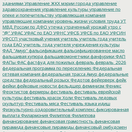
зданиями
Управление ЖКХ мэрии города
управление
здравоохранения
управление культуры
управление по
опеке и попечительству
управляющая компания
управляющие компании
уровень жизни
условия труда
УТ
МВД России по ДФО
утечка
утраченный урожай
утро с
"@"
УФАС
УФАС по ЕАО
УФНС
УФСБ
УФСБ по ЕАО
УФСИН
УФССП
участковый
учения
учитель
учитель года
учитель
года ЕАО
учитель_года
учителя
учреждения культуры
ФАД "Амур"
фальсификация
фальсифицированное масло
фальшивая купюра
фальшивомонетчики
фанфурики
ФАП
ФАПы
ФАС
фастфуд для пожилых
февраль
февраль_2026
федеральная программа по переселению
Федеральная
сетевая компания
федеральная трасса Амур
федеральные
средства
федеральный розыск
Федотов
фейерверк
фейк
фейки
фейковые новости
фельдшер
феминизм
Феникс
Феоктистов
фермеры
фестиваль
фестиваль еврейской
культуры
фестиваль красок Холи
Фестиваль ледовых
скульптур
Фестиваль мяса
Фестиваль языка идиш
Физкультурно-оздоровительный комплекс
фиксированная
выплата
Филармония
Филиппов
Филиппова
финансирование
финансовая грамотность
финансовая
пирамида
финансовые пирамиды
финансовый омбудсмен