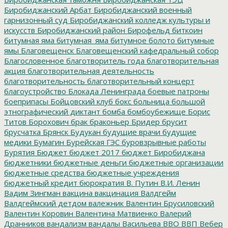
Биробиджанский Арбат
Биробиджанский военный
гарнизонный суд
Биробиджанский колледж культуры и
искусств
Биробиджанский район
Бирофельд
биткоин
битумная яма
битумная_яма
битумное болото
битумные
ямы
Благовещенск
Благовещенский кафедральный собор
Благословенное
благотворитель года
благотворительная
акция
благотворительная деятельность
благотворительность
благотворительный концерт
благоустройство
Блокада Ленинграда
боевые патроны
боеприпасы
Бойцовский клуб
бокс
больница
большой
этнографический диктант
бомба
бомбоубежище
Борис
Титов
Борохович
брак
браконьер
Бридер
брусит
брусчатка
Брянск
Будукан
будущие врачи
будущие
медики
Бумагин
Бурейская ГЭС
буровзрывные работы
Бурятия
Бюджет
бюджет 2017
бюджет Биробиджана
бюджетники
бюджетные деньги
бюджетные организации
бюджетные средства
бюджетные учреждения
бюджетный кредит
бюрократия
В. Путин
В.И. Ленин
Вадим Зингман
вакцина
вакцинация
Валдгейм
Валдгеймский детдом
валежник
Валентин Брусиловский
Валентин Коровин
Валентина Матвиенко
Валерий
Дранников
вандализм
вандалы
Васильева
ВВО
ВВП
Вебер