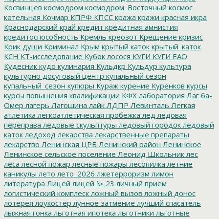
Косвинцев
космодром
космодром_Восточный
космос
котельная
Кочмар
КПРФ
КПСС
кража
кражи
красная икра
Краснодарский край
кредит
кредитная амнистия
кредитоспособность
Кремль
креозот
Крещение
кризис
Крик души
Криминал
Крым
крытый каток
крытый_каток
КСН
КТ-исследование
Кубок лосося
КУГИ
КУГИ ЕАО
Кудесник
кудо
кулинария
Кульдкр
Кульдур
культура
культурно досуговый центр
купальный сезон
купальный_сезон
купюры
Кураж
курение
Куренков
курсы
курсы повышения квалификации
КФХ
лаборатория
Лаг ба-
Омер
лагерь
Лагошина
лайк
ЛДПР
Левинталь
Легкая
атлетика
легкоатлетическая пробежка
лед
ледовая
переправа
ледовые скульптуры
ледовый городок
ледовый
каток
ледоход
лекарства
лекарственные препараты
лекарство
Ленинская ЦРБ
Ленинский район
Ленинское
Ленинское сельское поселение
Леонид Школьник
лес
леса
лесной пожар
лесные пожары
лесопилка
летние
каникулы
лето
лето_2026
лжетерроризм
лимон
литература
Лицей
лицей № 23
личный прием
логистический комплеск
ложный вызов
ложный донос
лотерея
лоукостер
лунное затмение
лучший спасатель
лыжная гонка
льготная ипотека
льготники
льготные