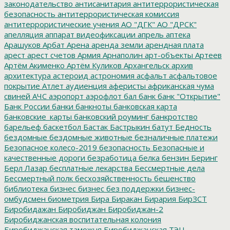
законодательство
антисанитария
антитеррористическая
безопасность
антитеррористическая комиссия
антитеррористические учения
АО "ДГК"
АО "ДРСК"
апелляция
аппарат видеофиксации
апрель
аптека
Арашуков
Арбат
Арена
аренда земли
арендная плата
арест
арест счетов
Армия
Арнаполин
арт-объекты
Артеев
Артём Акименко
Артём Куликов
Архангельск
архив
архитектура
астероид
астрономия
асфальт
асфальтовое
покрытие
Атлет
аудиенция
аферисты
африканская чума
свиней
АЧС
аэропорт
аэрофлот
бал
банк
банк "Открытие"
Банк России
банки
банкноты
банковская карта
банковские_карты
банковский роуминг
банкротство
барельеф
баскетбол
Бастак
Бастрыкин
батут
Бедность
бездомные
бездомные животные
безналичные платежи
Безопасное колесо-2019
безопасность
Безопасные и
качественные дороги
безработица
белка
бензин
Беринг
Берл Лазар
бесплатные лекарства
Бессмертные дела
Бессмертный полк
бесхозяйственность
бешенство
библиотека
бизнес
бизнес без поддержки
бизнес-
омбудсмен
биометрия
Бира
Биракан
Бирария
БирЗСТ
Биробидажан
Биробиджан
Биробиджан-2
Биробиджанская воспитательная колония
Биробиджанская таможня
Биробиджанская ТЭЦ