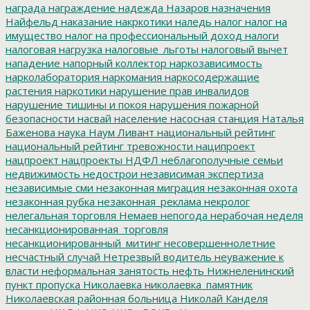
награда
награждение
надежда
Назаров
назначения
Найфельд
наказание
накркотики
наледь
налог
налог на
имущество
налог на профессиональный доход
налоги
налоговая нагрузка
налоговые_льготы
налоговый вычет
нападение
напорный коллектор
наркозависимость
нарколаборатория
наркомания
наркосодержащие
растения
наркотики
нарушение прав инвалидов
нарушение тишины и покоя
нарушения пожарной
безопасности
насвай
население
насосная станция
Наталья
Баженова
наука
Наум Ливант
национальный рейтинг
национальный рейтинг тревожности
наципроект
нацпроект
нацпроекты
НДФЛ
неблагополучные семьи
недвижимость
недострои
независимая экспертиза
независимые сми
незаконная миграция
незаконная охота
незаконная рубка
незаконная_реклама
некролог
нелегальная торговля
Немаев
непогода
нерабочая неделя
несанкционированная_торговля
несанкционированный_митинг
несовершеннолетние
несчастный случай
Нетрезвый водитель
неуважение к
власти
неформальная занятость
нефть
Нижнеленинский
пункт пропуска
Николаевка
николаевка_памятник
Николаевская районная больница
Николай Канделя