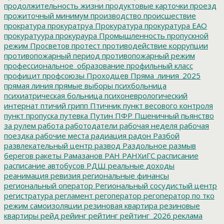
продолжительность жизни
продуктовые карточки
проезд
прожиточный минимум
производство
происшествие
прократура
прокуратруа
Прокуратура
прокуратура ЕАО
прокуратуура
прокураура
Промышленность
пропускной
режим
Просветов
протест
противодействие коррупции
противопожарный период
противопожарный режим
профессиональное_образование
профильный класс
профицит
профсоюзы
Проходцев
Пряма_линия_2025
прямая линия
прямые выборы
психбольница
психиатрическая больница
психоневрологический
интернат
птичий грипп
Птичник
пункт весового контроля
пункт пропуска
путевка
Путин
ПФР
Пшеничный
пьянство
за рулем
работа
работодатели
рабочая неделя
рабочая
поездка
рабочие места
радиация
радон
Разбой
развлекательный центр
развод
Раздольное
размыв
берегов
ракеты
Рамазанов
РАН
РАНХиГС
расписание
расписание автобусов
РДШ
реальные доходы
реанимация
ревизия
региональные финансы
региональный оператор
Региональный сосудистый центр
регистратура
регламент
регоператор
регоператор по тко
режим самоизоляции
резиновая квартира
резиновые
квартиры
рейд
рейинг
рейтинг
рейтинг_2026
реклама