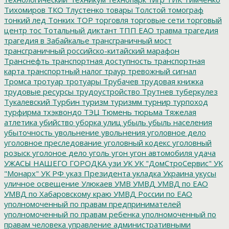
Тихомиров
ТКО
Тлустенко
товары
Толстой
томограф
тонкий лед
Тонких
ТОР
торговля
торговые сети
торговый
центр
тос
Тотальный диктант
ТПП ЕАО
травма
трагедия
трагедия в Забайкалье
трансграничный мост
трансграничный российско-китайский марафон
Транснефть
транспортная доступность
транспортная
карта
транспортный налог
траур
тревожный сигнал
Тромса
тротуар
тротуары
Трубачев
трудовая книжка
трудовые ресурсы
трудоустройство
Трутнев
туберкулез
Тукалевский
Турбин
туризм
туризмм
турнир
турпоход
турфирма
тхэквондо
ТЭЦ
Тюмень
тюрьма
Тяжелая
атлетика
убийство
уборка улиц
убыль
убыль населения
убыточность
увольнение
увольнения
уголовное дело
уголовное преследование
уголовный кодекс
уголовный
розыск
уголоное дело
уголь
угон
угон автомобиля
удача
УЖАСЫ НАШЕГО ГОРОДКА
узи
УК
УК "ДомСтроСервис"
УК
"Монарх"
УК РФ
указ Президента
укладка
Украина
укусы
уличное освещение
Улюкаев
УМВ
УМВД
УМВД по ЕАО
УМВД по Хабаровскому краю
УМВД России по ЕАО
уполномоченный по правам предпринимателей
уполномоченный по правам ребенка
уполномоченный по
правам человека
управление административными