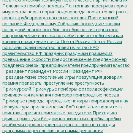
Половинко
помойки
помощь
Понтонная переправа
порча
имущества
порыв
порыв водопровода
порыв теплотрассы
порыв трубопровода
посевная
поселок Партизанский
послание Федеральному Собранию
последние звонки
последний звонок
пособие
пособия
постинтернатное
сопровождение
посылка
потребители
потребительская
корзина
похищение
почта
Почта России
Почта_России
пошлины
правительство
правительство ЕАО
правительство РФ
праздник
праздники
праймериз
превышение скорости
предостережение
предпенсионер
предпенсионеры
предприниматели
предпринимательство
Президент
президент России
Президент РФ
Президентские спортивные игры
презумпция доверия
премия
препараты
преступление
преступность
Приамурский
Приамурье
приборы фотовидеофиксации
прививочная кампания
приговор
пригородные поезда
Приморье
природа
природные пожары
природоохранная
прокуратура
присоединение ЕАО
пристав-исполнитель
приставы
присяга
присяжные заседатели
Приходько
приют
приют для бездомных животных
пробка
пробки
проблемы
провал
проверка
прогноз
прогноз погоды
программа переселения
программа реновации