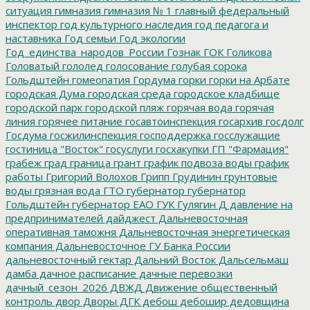
ситуация
гимназия
гимназия № 1
главный федеральный
инспектор
год культурного наследия
год педагога и
наставника
Год семьи
Год экологии
Год_единства_народов_России
Гознак
ГОК
Голикова
Головатый
гололед
голосование
голубая сорока
Гольдштейн
гомеопатия
Гордума
горки
горки на Арбате
городская Дума
городская среда
городское кладбище
городской парк
городской пляж
горячая вода
горячая
линия
горячее питание
госавтоинспекция
госархив
госдолг
Госдума
госжилинспекция
господдержка
госслужащие
гостиница "Восток"
госуслуги
госхакупки
ГП "Фармация"
грабеж
град
граница
грант
график подвоза воды
график
работы
Григорий Волохов
Грипп
Грудинин
грунтовые
воды
грязная вода
ГТО
губернатор
губернатор
Гольдштейн
губернатор ЕАО
ГУК
Гулягин
Д
давление на
предпринимателей
дайджест
Дальневосточная
оперативная таможня
Дальневосточная энергетическая
компания
Дальневосточное ГУ Банка России
дальневосточный гектар
Дальний Восток
Дальсельмаш
дамба
дачное расписание
дачные перевозки
дачный_сезон_2026
ДВЖД
Движение общественный
контроль
двор
Дворы
ДГК
дебош
дебошир
дедовщина