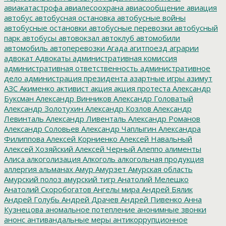
авиакатастрофа
авиалесоохрана
авиасообщение
авиация
автобус
автобусная остановка
автобусные войны
автобусные остановки
автобусные перевозки
автобусный
парк
автобусы
автовокзал
автоклуб
автомобили
автомобиль
автоперевозки
Агада
агитпоезд
аграрии
адвокат
Адвокаты
административная комиссия
административная ответственность
административное
дело
администрация президента
азартные игры
азимут
АЗС
Акименко
активист
акция
акция протеста
Александр
Буксман
Александр Винников
Александр Головатый
Александр Золотухин
Александр Козлов
Александр
Левинталь
Александр Ливенталь
Александр Романов
Александр Соловьев
Александр Чаплыгин
Александра
Филиппова
Алексей Корниенко
Алексей Навальный
Алексей Хозяйский
Алексей Черный
Алеппо
алименты
Алиса
алкоголизация
Алкоголь
алкогольная продукция
аллергия
альманах
Амур
Амурзет
Амурская область
Амурский полоз
амурский тигр
Анатолий Мелешко
Анатолий Скоробогатов
Ангелы мира
Андрей Бялик
Андрей Голубь
Андрей Драчев
Андрей Пивенко
Анна
Кузнецова
аномальное потепление
анонимные звонки
анонс
антивандальные меры
антикоррупционное