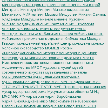
Минприроды
минпромторг
Минпросвещения
Минстрой
Минтранс
Минтруд
Минфин
Минэкономразвития
Минэнерго
МИР
митинг
Михаил Мишустин
Михаил Озимок
младенцы
Младушка
мнение
мнение_Кузовин
мнение_медицина
мнение_Райт
Мнение_Тиховский
мнение_экономика
мнения
многодетные семьи
многодетные_семьи
мобильная галерея
мобильная связь
мобильное приложение
модельная библиотека
Молодая
Гвардия
молодежный еврейский центр
молодежь
молоко
молочное скотоводство
МОМВД России
«Биробиджанский»
мониторинг
мониторинг цен
морг
морепродукты
Москва
Московское дело
мост
Мост в
Нижнеленинском
мотопомпа
мошенник
мошенники
мошенничество
МРОТ
мудрость
музей
музей
современного искусства
музыкальный спектакль
муниципалитеты
муниципальная программа
муниципальное имущество
МУП
МУП "Водоканал"
МУП
"ГТС"
МУП "ГУК
МУП "ПАТП"
МУП "Транспортная компания
мусор
мусорная реформа
Мусульманская община
МФЦ
МЧС
МЧС РФ
мэр
мэрия
мэрия Биробиджана
мэрия_Биробиджана
мясо
Мясокомбинат
набережная
Навальный
навигация
наводнение
наводнение_2019