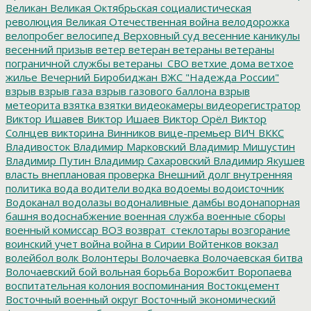
Великан
Великая Октябрьская социалистическая
революция
Великая Отечественная война
велодорожка
велопробег
велосипед
Верховный суд
весенние каникулы
весенний призыв
ветер
ветеран
ветераны
ветераны
пограничной службы
ветераны_СВО
ветхие дома
ветхое
жилье
Вечерний Биробиджан
ВЖС "Надежда России"
взрыв
взрыв газа
взрыв газового баллона
взрыв
метеорита
взятка
взятки
видеокамеры
видеорегистратор
Виктор Ишавев
Виктор Ишаев
Виктор Орёл
Виктор
Солнцев
викторина
Винников
вице-премьер
ВИЧ
ВККС
Владивосток
Владимир Марковский
Владимир Мишустин
Владимир Путин
Владимир Сахаровский
Владимир Якушев
власть
внеплановая проверка
Внешний долг
внутренняя
политика
вода
водители
водка
водоемы
водоисточник
Водоканал
водолазы
водоналивные дамбы
водонапорная
башня
водоснабжение
военная служба
военные сборы
военный комиссар
ВОЗ
возврат_стеклотары
возгорание
воинский учет
война
война в Сирии
Войтенков
вокзал
волейбол
волк
Волонтеры
Волочаевка
Волочаевская битва
Волочаевский бой
вольная борьба
Ворожбит
Воропаева
воспитательная колония
воспоминания
Востокцемент
Восточный военный округ
Восточный экономический