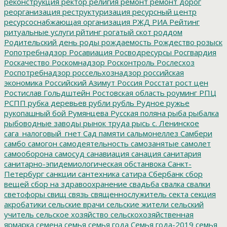
реконструкция
ректор
религия
ремонт
ремонт дорог
реорганизация
реструктуризация
ресурсный центр
ресурсоснабжающая организация
РЖД
РИА Рейтинг
ритуальные услуги
рйтинг
рогатый скот
роддом
Родительский день
роды
рождаемость
Рождество
розыск
Ропотребнадзор
Росавиация
Росводресурсы
Росгвардия
Роскачество
Роскомнадзор
Росконтроль
Рослесхоз
Роспотребнадзор
россельхознадзор
российская
экономика
Российский Азимут
Россия
Росстат
рост цен
Ростислав Гольдштейн
Ростовская область
роуминг
РПЦ
РСПП
рубка деревьев
рубли
рубль
Рудное
ружье
рукопашный бой
Румянцева
Русская поляна
рыба
рыбалка
рыбоводные заводы
рынок труда
рысь
с. Ленинское
сага_налоговый_гнет
Сад памяти
сальмонеллез
Самбери
самбо
самогон
самодеятельность
самозанятые
самолет
самооборона
самосуд
санавиация
санация
санитария
санитарно-эпидемиологическая обстанвока
Санкт-
Петербург
санкции
сантехника
сатира
Сбербанк
сбор
вещей
сбор на здравоохранение
свадьба
свалка
свалки
светофоры
свищ
связь
священнослужитель
секта
секция
акробатики
сельские врачи
сельские жители
сельский
учитель
сельское хозяйство
сельскохозяйственная
ярмарка
семена
семья
семья года
Семья года-2019
семья