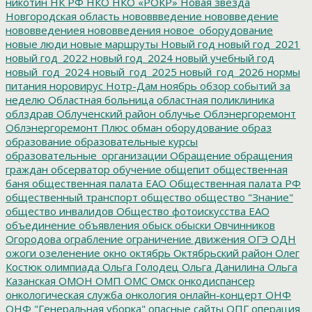
никотин
НК РФ
НКО
НКО «РОКР»
Новая звезда
Новгородская область
нововвведение
нововведение
нововведениея
нововведения
новое_оборудование
новые люди
новые маршруты
Новый год
новый год_2021
новый год_2022
новый год_2024
новый учебный год
новый_год_2024
новый_год_2025
новый_год_2026
нормы
питания
норовирус
Нотр-Дам
ноябрь
обзор событий за
неделю
Областная больница
областная поликлиника
облздрав
Облученский район
облучье
Облэнергоремонт
Облэнергоремонт Плюс
обман
оборудование
образ
образование
образовательные курсы
образовательные_организации
Обращение
обращения
граждан
обсерватор
обучение
общепит
общественная
баня
общественная палата ЕАО
Общественная палата РФ
общественный транспорт
общество
общество "Знание"
общество инвалидов
Общество фотоискусства ЕАО
объединение
объявления
обыск
обыски
Овчинников
Огородова
ограбление
ограничение движения
ОГЭ
ОДН
ожоги
озеленение
окно
октябрь
Октябрьский район
Олег
Костюк
олимпиада
Ольга Голодец
Ольга Данилина
Ольга
Казанская
ОМОН
ОМП
ОМС
Омск
онкодиспансер
онкологическая служба
онкология
онлайн-концерт
ОНФ
ОНФ "Генеральная уборка"
опасные сайты
ОПГ
операция