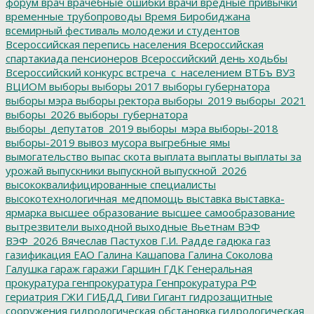
форум
врач
врачебные ошибки
врачи
вредные привычки
временные трубопроводы
Время Биробиджана
всемирный фестиваль молодежи и студентов
Всероссийская перепись населения
Всероссийская
спартакиада пенсионеров
Всероссийский день ходьбы
Всероссийский конкурс
встреча_с_населением
ВТБъ
ВУЗ
ВЦИОМ
выборы
выборы 2017
выборы губернатора
выборы мэра
выборы ректора
выборы_2019
выборы_2021
выборы_2026
выборы_губернатора
выборы_депутатов_2019
выборы_мэра
выборы-2018
выборы-2019
вывоз мусора
выгребные ямы
вымогательство
выпас скота
выплата
выплаты
выплаты за
урожай
выпускники
выпускной
выпускной_2026
высококвалифицированные специалисты
высокотехнологичная_медпомощь
выставка
выставка-
ярмарка
высшее образование
высшее самообразование
вытрезвители
выходной
выходные
Вьетнам
ВЭФ
ВЭФ_2026
Вячеслав Пастухов
Г.И. Радде
гадюка
газ
газификация ЕАО
Галина Кашапова
Галина Соколова
Галушка
гараж
гаражи
Гаршин
ГДК
Генеральная
прокуратура
генпрокуратура
Генпрокуратура РФ
гериатрия
ГЖИ
ГИБДД
Гиви
Гигант
гидрозащитные
сооружения
гидрологическая обстановка
гидрологическая