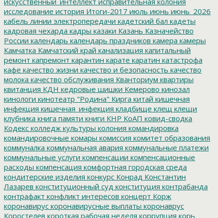
искусственный_интеллект
исправительная колония
исследование
история
Итоги-2017
июль
июнь
июнь_2026
кабель линии электропередачи
кадетский бал
кадеты
кадровая чехарда
кадры
казаки
Казань
Казначейство
России
календарь
календарь праздников
камера
камеры
Камчатка
Камчатский край
канализация
капитальный
ремонт
капремонт
карантин
карате
каратин
катастрофа
кафе
качество жизни
качество и безопасность
качество
молока
качество обслуживания
Кванториум
квартиры
квитанция
КДН
кедровые шишки
Кемерово
кинозал
кинологи
кинотеатр "Родина"
Кирга
китай
кишечная
инфекция
кишечная_инфекция
кладбище
клещ
клещи
клубника
книга памяти
книги
КНР
КоАП
ковид-сводка
Кодекс
колледж культуры
колония
командировка
командировочные
комары
комиссия
комитет образования
коммуналка
коммунальная авария
коммунальные платежи
коммунальные услуги
компенсации
компенсационные
расходы
компенсация
комфортная городская среда
кондитерские изделия
конкурс
Конрад
Константин
Лазарев
конституционный суд
конституция
контрабанда
контрафакт
конфликт интересов
концерт
Корж
коронавирус
коронавирусные выплаты
коронаврус
Коростелев
короткая рабочая неделя
коррупция
корь