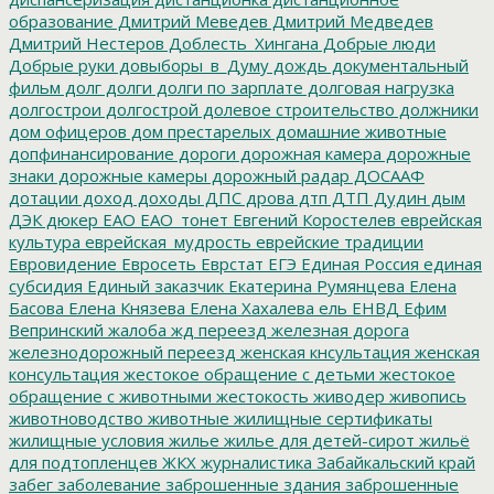
образование
Дмитрий Меведев
Дмитрий Медведев
Дмитрий Нестеров
Доблесть_Хингана
Добрые люди
Добрые руки
довыборы_в_Думу
дождь
документальный
фильм
долг
долги
долги по зарплате
долговая нагрузка
долгострои
долгострой
долевое строительство
должники
дом офицеров
дом престарелых
домашние животные
допфинансирование
дороги
дорожная камера
дорожные
знаки
дорожные камеры
дорожный радар
ДОСААФ
дотации
доход
доходы
ДПС
дрова
дтп
ДТП
Дудин
дым
ДЭК
дюкер
ЕАО
ЕАО_тонет
Евгений Коростелев
еврейская
культура
еврейская_мудрость
еврейские традиции
Евровидение
Евросеть
Еврстат
ЕГЭ
Единая Россия
единая
субсидия
Единый заказчик
Екатерина Румянцева
Елена
Басова
Елена Князева
Елена Хахалева
ель
ЕНВД
Ефим
Вепринский
жалоба
жд переезд
железная дорога
железнодорожный переезд
женская кнсультация
женская
консультация
жестокое обращение с детьми
жестокое
обращение с животными
жестокость
живодер
живопись
животноводство
животные
жилищные сертификаты
жилищные условия
жилье
жилье для детей-сирот
жильё
для подтопленцев
ЖКХ
журналистика
Забайкальский край
забег
заболевание
заброшенные здания
заброшенные