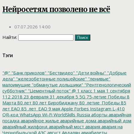
Нейросетям позволено не всё
07.07.2026 14:00
Найти:
Тэги
"@"
"Банк приколов"
"Бествидео"
"Дети войны"
"Добрые
дела"
"железобетонные полицейские"
"ленивые"
малоимущие
"обманутые дольщики"
"Рентгенологический
субботник"
"Цементный поток"
@
1 класс
1 мая
1 сентября
112
2018
23 февраля
31 декабря
5
5G
75-летие Победы
8
Марта
80 лет
80 лет Биробиджану
80_летие_Победы
85
лет ЕАО
85_лет_ЕАО
9 мая
Apple
Forbes
Instagram
L-410
QR-код
WhatsApp
Wi-Fi
WorldSkills Russia
аборты
аварийная
посадка
аварийное жилье
аварийные дома
аварийный дом
аварийный жилфонд
аварийный мост
авария
авария на
Чернобыльской АЭС
август
Авдалян
авиабилеты