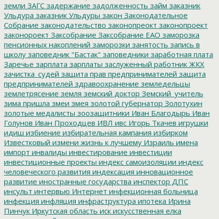
земли
ЗАГС
задержание
задолженность
займ
заказник
Ульдура
заказник Ульдуры
закон
Законодательное
Собрание
законодательство
законопреокт
законопроект
законороект
Заксобрание
Заксобрание ЕАО
заморозка
пенсионных накоплений
заморозки
занятость
запись в
школу
заповедник "Бастак"
заповедники
заработная плата
Заречье
зарплата
зарплаты
заслуженный работник ЖКХ
зачистка_судей
защита прав предпринимателей
защита
предпринимателей
здравоохранение
земледельцы
землетрясение
земля
земский доктор
Земский_учитель
зима пришла
змеи
змея
золотой губернатор
Золотухин
золотые медалисты
зоозащитники
Иван Благодырь
Иван
Голунов
Иван Проходцев
ИВЛ
ивс
Игорь Ткачев
игрушки
идиш
избиение
избирательная кампания
избирком
Известковый
измени жизнь к лучшему
Израиль
имена
импорт
инвалиды
инвестирование
инвестиции
инвестиционные проекты
индекс самоизоляции
индекс
человеческого развития
индексация
инновационное
развитие
иностранные государства
инспектор ДПС
инсульт
интервью
Интернет
инфекционная больница
инфекция
инфляция
инфраструктура
ипотека
Ирина
Пинчук
Иркутская область
иск
искусственная елка