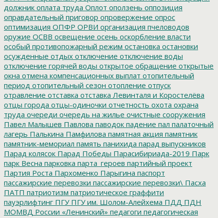
должник
оплата труда
Оплот
оползень
оппозиция
оправдательный приговор
опровержение
опрос
оптимизация
ОПФР
ОРВИ
организация пчеловодов
оружие
ОСВВ
освещение
осень
оскорбление власти
особый противопожарный режим
остановка
остановки
осужденные
отдых
отключение
отключение воды
отключение горячей воды
открытое обращение
открытые
окна
отмена компенсационных выплат
отопительный
период
отопительный сезон
отопление
отпуск
отравление
отставка
отставка Левинталя и Коростелёва
отцы города
отцы-одиночки
отчетность
охота
охрана
труда
очереди
очередь на жилье
очистные сооружения
Павел Малышев
Павлова
паводок
падение
пал
палаточный
лагерь
Палькина
Памфилова
памятная акция
памятник
памятник-мемориал
память
панихида
парад выпускников
Парад колясок
Парад Победы
Парасибириада-2019
Парк
парк Весна
парковка
парта_героев
партийный проект
Партия Роста
Пархоменко
Парыгина
паспорт
пассажирские перевозки
пассажирские перевозки\
Пасха
ПАТП
патриотизм
патриотическое граффити
пауэрлифтинг
ПГУ
ПГУ им. Шолом-Алейхема
ПДД
ПДН
МОМВД России «Ленинский»
педагоги
педагогическая