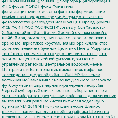
финансы
Фишман
флешмоб
флюорограф
флюорография
ФНС
фобия
ФОКОТ
фонд
Фонд кино
фонд_защитники_отечества
фонтаны
формирование
комфортной городской среды\
форум
фотовыставка
фотоискусство
фотохудожники
Франция
Фрейд
фрукты
ФСБ
ФСИН
ФСО
ФСС
ФССП
Фургал
футбол
Хабаровск
Хабаровский край
хлеб
хоккей
хоккей с мячом
хоккей с
шайбой
Холдоми
холодная вода
Холокост
Хорошавин
хранение наркотиков
хрустальная менора
хулиганство
хулиганы
целевое обучение
Целищев
Центр "Амурский
тигр"
центр временного содержания мигрантов
центр
занятости
Центр лечебной физкультуры
Центр
управления регионом
центральное водоснабжение
Центральный Банк
цены
цик
циклон
цирк
цифровое
телевидение
цифровой рубль
ЦСМ
ЦУР
Час земли
частичная мобилизация
Чемпионат Дальнего Востока по
футболу
черная дыра
черная икра
черные лесорубы
Черный куб
черный список
честные выборы
честные и
чистые выборы
четырехдневная рабочая неделя
чиновник
чиновники
чипирование
чистая питьевая вода
Чиунэ
Сугихара
ЧМ-2018
ЧП
чс
чума
шампанское
Шапиро
шахматы
шашки
шашлыки
швейная фабрика
Шевченко
шелковый путь
Шереметьево
школа
школа № 10
школа №