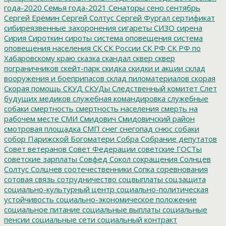
года-2020
Семья года-2021
Сенаторы
сено
сентябрь
Сергей Ерёмин
Сергей Солтус
Сергей Фургал
сертификат
сибиреязвенные захоронения
сигареты
СИЗО
сирена
Сирия
Сироткин
сироты
система оповещения
система
оповещения населения
СК
СК России
СК РФ
СК РФ по
Хабаровскому краю
сказка
скандал
сквер
сквер
пограничников
скейт-парк
скидка
скидки и акции
склад
вооружения и боеприпасов
склад пиломатериалов
скорая
Скорая помощь
СКУД
СКУДы
Следственный комитет
Слет
будущих медиков
служебная командировка
служебные
собаки
смертность
смертность населения
смерть на
рабочем месте
СМИ
Смидович
Смидовичский район
смотровая площадка
СМП
снег
снегопад
снюс
собаки
собор Парижской Богоматери
Собра
Собрание депутатов
Совет ветеранов
Совет Федерации
советские ГОСТы
советские зарплаты
Совфед
Сокол
сокращения
Солнцев
Солтус
Солцнев
соотечественники
Сопка
соревнования
сотовая связь
сотрудничество
соцвыплаты
соцзащита
социально-культурный центр
социально-политическая
устойчивость
социально-экономическое положение
социальное питание
социальные выплаты
социальные
пенсии
социальные сети
социальный контракт