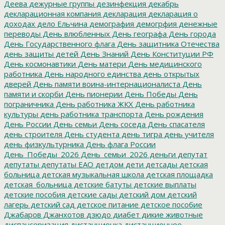
Деева
дежурные группы
дезинфекция
декабрь
декларационная компания
декларация
декларация о
доходах
дело Ельчина
демография
демогрфия
денежные
переводы
День влюбленных
День географа
День города
День Государственного флага
День защитника Отечества
день защиты детей
День Знаний
День Конституции РФ
День космонавтики
День матери
День медицинского
работника
День народного единства
день открытых
дверей
День памяти воина-интернационалиста
День
памяти и скорби
День пионерии
День Победы
День
пограничника
День работника ЖКХ
День работника
культуры
день работника транспорта
День рождения
День России
День семьи
День соседа
День спасателя
день строителя
День студента
день тигра
день учителя
день физкультурника
День флага России
День_Победы_2026
День_семьи_2026
деньги
депутат
депутаты
депутаты ЕАО
детдом
дети
детсады
детская
больница
детская музыкальная школа
детская площадка
детская_больница
детские батуты
детские выплаты
детские пособия
детские сады
детский дом
детский
лагерь
детский сад
детское питание
детское пособие
Джабаров
Джанхотов
дзюдо
диабет
дикие животные
диспансеризация
дистанционка
дистанционное