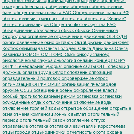
образовательные_организации
Обращение
обращения
граждан
обсерватор
обучение
общепит
общественная
баня
общественная палата ЕАО
Общественная палата РФ
общественный транспорт
общество
общество "Знание"
общество инвалидов
Общество фотоискусства ЕАО
объединение
объявления
обыск
обыски
Овчинников
Огородова
ограбление
ограничение движения
ОГЭ
ОДН
ожоги
озеленение
окно
октябрь
Октябрьский район
Олег
Костюк
олимпиада
Ольга Голодец
Ольга Данилина
Ольга
Казанская
ОМОН
ОМП
ОМС
Омск
онкодиспансер
онкологическая служба
онкология
онлайн-концерт
ОНФ
ОНФ "Генеральная уборка"
опасные сайты
ОПГ
операция
должник
оплата труда
Оплот
оползень
оппозиция
оправдательный приговор
опровержение
опрос
оптимизация
ОПФР
ОРВИ
организация пчеловодов
оружие
ОСВВ
освещение
осень
оскорбление власти
особый противопожарный режим
остановка
остановки
осужденные
отдых
отключение
отключение воды
отключение горячей воды
открытое обращение
открытые
окна
отмена компенсационных выплат
отопительный
период
отопительный сезон
отопление
отпуск
отравление
отставка
отставка Левинталя и Коростелёва
отцы города
отцы-одиночки
отчетность
охота
охрана