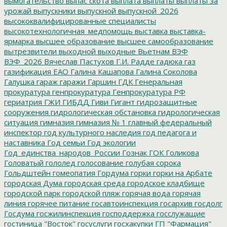
вымогательство
выпас скота
выплата
выплаты
выплаты за
урожай
выпускники
выпускной
выпускной_2026
высококвалифицированные специалисты
высокотехнологичная_медпомощь
выставка
выставка-
ярмарка
высшее образование
высшее самообразование
вытрезвители
выходной
выходные
Вьетнам
ВЭФ
ВЭФ_2026
Вячеслав Пастухов
Г.И. Радде
гадюка
газ
газификация ЕАО
Галина Кашапова
Галина Соколова
Галушка
гараж
гаражи
Гаршин
ГДК
Генеральная
прокуратура
генпрокуратура
Генпрокуратура РФ
гериатрия
ГЖИ
ГИБДД
Гиви
Гигант
гидрозащитные
сооружения
гидрологическая обстановка
гидрологическая
ситуация
гимназия
гимназия № 1
главный федеральный
инспектор
год культурного наследия
год педагога и
наставника
Год семьи
Год экологии
Год_единства_народов_России
Гознак
ГОК
Голикова
Головатый
гололед
голосование
голубая сорока
Гольдштейн
гомеопатия
Гордума
горки
горки на Арбате
городская Дума
городская среда
городское кладбище
городской парк
городской пляж
горячая вода
горячая
линия
горячее питание
госавтоинспекция
госархив
госдолг
Госдума
госжилинспекция
господдержка
госслужащие
гостиница "Восток"
госуслуги
госхакупки
ГП "Фармация"