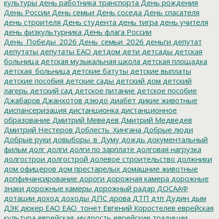
культуры
день работника транспорта
День рождения
День России
День семьи
День соседа
День спасателя
день строителя
День студента
день тигра
день учителя
день физкультурника
День флага России
День_Победы_2026
День_семьи_2026
деньги
депутат
депутаты
депутаты ЕАО
детдом
дети
детсады
детская
больница
детская музыкальная школа
детская площадка
детская_больница
детские батуты
детские выплаты
детские пособия
детские сады
детский дом
детский
лагерь
детский сад
детское питание
детское пособие
Джабаров
Джанхотов
дзюдо
диабет
дикие животные
диспансеризация
дистанционка
дистанционное
образование
Дмитрий Меведев
Дмитрий Медведев
Дмитрий Нестеров
Доблесть_Хингана
Добрые люди
Добрые руки
довыборы_в_Думу
дождь
документальный
фильм
долг
долги
долги по зарплате
долговая нагрузка
долгострои
долгострой
долевое строительство
должники
дом офицеров
дом престарелых
домашние животные
допфинансирование
дороги
дорожная камера
дорожные
знаки
дорожные камеры
дорожный радар
ДОСААФ
дотации
доход
доходы
ДПС
дрова
ДТП
дтп
Дудин
дым
ДЭК
дюкер
ЕАО
ЕАО_тонет
Евгений Коростелев
еврейская
культура
еврейская_мудрость
еврейские традиции