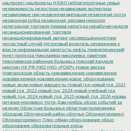
нацпроект
нацпроекты
НДФЛ
неблагополучные семьи
недвижимость
недострои
независимая экспертиза
независимые сми
незаконная миграция
незаконная охота
незаконная рубка
незаконная_реклама
некролог
нелегальная торговля
Немаев
непогода
нерабочая неделя
несанкционированная_торговля
несанкционированный_митинг
несовершеннолетние
несчастный случай
Нетрезвый водитель
неуважение к
власти
неформальная занятость
нефть
Нижнеленинский
пункт пропуска
Николаевка
николаевка_памятник
Николаевская районная больница
Николай Канделя
никотин
НК РФ
НКО
НКО «РОКР»
Новая звезда
Новгородская область
нововвведение
нововведение
нововведениея
нововведения
новое_оборудование
новые люди
новые маршруты
Новый год
новый год_2021
новый год_2022
новый год_2024
новый учебный год
новый_год_2024
новый_год_2025
новый_год_2026
нормы
питания
норовирус
Нотр-Дам
ноябрь
обзор событий за
неделю
Областная больница
областная поликлиника
облздрав
Облученский район
облучье
Облэнергоремонт
Облэнергоремонт Плюс
обман
оборудование
образ
образование
образовательные курсы