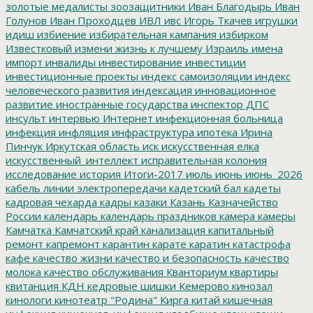
золотые медалисты
зоозащитники
Иван Благодырь
Иван
Голунов
Иван Проходцев
ИВЛ
ивс
Игорь Ткачев
игрушки
идиш
избиение
избирательная кампания
избирком
Известковый
измени жизнь к лучшему
Израиль
имена
импорт
инвалиды
инвестирование
инвестиции
инвестиционные проекты
индекс самоизоляции
индекс
человеческого развития
индексация
инновационное
развитие
иностранные государства
инспектор ДПС
инсульт
интервью
Интернет
инфекционная больница
инфекция
инфляция
инфраструктура
ипотека
Ирина
Пинчук
Иркутская область
иск
искусственная елка
искусственный_интеллект
исправительная колония
исследование
история
Итоги-2017
июль
июнь
июнь_2026
кабель линии электропередачи
кадетский бал
кадеты
кадровая чехарда
кадры
казаки
Казань
Казначейство
России
календарь
календарь праздников
камера
камеры
Камчатка
Камчатский край
канализация
капитальный
ремонт
капремонт
карантин
карате
каратин
катастрофа
кафе
качество жизни
качество и безопасность
качество
молока
качество обслуживания
Кванториум
квартиры
квитанция
КДН
кедровые шишки
Кемерово
кинозал
кинологи
кинотеатр "Родина"
Кирга
китай
кишечная