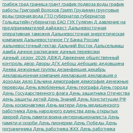
грабеж
град
граница
грант
график подвоза воды
график
работы
Григорий Волохов
Грипп
Грудинин
грунтовые
воды
грязная вода
ГТО
губернатор
губернатор
Гольдштейн
губернатор ЕАО
ГУК
Гулягин
Д
давление на
предпринимателей
дайджест
Дальневосточная
оперативная таможня
Дальневосточная энергетическая
компания
Дальневосточное ГУ Банка России
дальневосточный гектар
Дальний Восток
Дальсельмаш
дамба
дачное расписание
дачные перевозки
дачный_сезон_2026
ДВЖД
Движение общественный
контроль
двор
Дворы
ДГК
дебош
дебошир
дедовщина
Деева
дежурные группы
дезинфекция
декабрь
декларационная компания
декларация
декларация о
доходах
дело Ельчина
демография
демогрфия
денежные
переводы
День влюбленных
День географа
День города
День Государственного флага
День защитника Отечества
день защиты детей
День Знаний
День Конституции РФ
День космонавтики
День матери
День медицинского
работника
День народного единства
день открытых
дверей
День памяти воина-интернационалиста
День
памяти и скорби
День пионерии
День Победы
День
пограничника
День работника ЖКХ
День работника