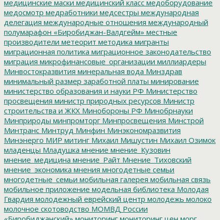
медицинские маски
медицинский класс
медоборудование
медосмотр
медработники
медсестры
международная
делегация
международные отношения
международный
полумарафон «Биробиджан-Валдгейм»
местные
производители
метеорит
методика
мигранты
миграционная политика
миграционное законодательство
миграция
микрофинансовые_организации
миллиардеры
Минвостокразвития
минеральная вода
Минздрав
минимальный размер заработной платы
минирование
министерство образования и науки РФ
Министерство
просвещения
министр природных ресурсов
Министр
строительства и ЖКХ
Минобороны РФ
Минобрнауки
Минприроды
минпромторг
Минпросвещения
Минстрой
Минтранс
Минтруд
Минфин
Минэкономразвития
Минэнерго
МИР
митинг
Михаил Мишустин
Михаил Озимок
младенцы
Младушка
мнение
мнение_Кузовин
мнение_медицина
мнение_Райт
Мнение_Тиховский
мнение_экономика
мнения
многодетные семьи
многодетные_семьи
мобильная галерея
мобильная связь
мобильное приложение
модельная библиотека
Молодая
Гвардия
молодежный еврейский центр
молодежь
молоко
молочное скотоводство
МОМВД России
«Биробиджанский»
мониторинг
мониторинг цен
морг