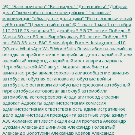
"@"
"Банк приколов"
"Бествидео"
"Дети войны"
"Добрые
дела"
"железобетонные полицейские"
"ленивые"
малоимущие
"обманутые дольщики"
"Рентгенологический
субботник"
"Цементный поток"
@
1 класс
1 мая
1 сентября
112
2018
23 февраля
31 декабря
5
5G
75-летие Победы
8
Марта
80 лет
80 лет Биробиджану
80_летие_Победы
85
лет ЕАО
85_лет_ЕАО
9 мая
Apple
Forbes
Instagram
L-410
QR-код
WhatsApp
Wi-Fi
WorldSkills Russia
аборты
аварийная
посадка
аварийное жилье
аварийные дома
аварийный дом
аварийный жилфонд
аварийный мост
авария
авария на
Чернобыльской АЭС
август
Авдалян
авиабилеты
авиакатастрофа
авиалесоохрана
авиасообщение
авиация
автобус
автобусная остановка
автобусные войны
автобусные остановки
автобусные перевозки
автобусный
парк
автобусы
автовокзал
автоклуб
автомобили
автомобиль
автоперевозки
Агада
агитпоезд
аграрии
адвокат
Адвокаты
административная комиссия
административная ответственность
административное
дело
администрация президента
азартные игры
азимут
АЗС
Акименко
активист
акция
акция протеста
Александр
Буксман
Александр Винников
Александр Головатый
Александр Золотухин
Александр Козлов
Александр