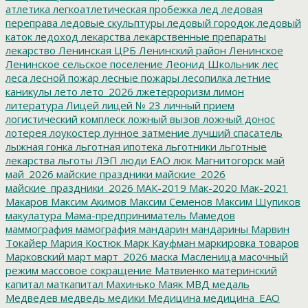
атлетика
легкоатлетическая пробежка
лед
ледовая
переправа
ледовые скульптуры
ледовый городок
ледовый
каток
ледоход
лекарства
лекарственные препараты
лекарство
Ленинская ЦРБ
Ленинский район
Ленинское
Ленинское сельское поселение
Леонид Школьник
лес
леса
лесной пожар
лесные пожары
лесопилка
летние
каникулы
лето
лето_2026
лжетерроризм
лимон
литература
Лицей
лицей № 23
личный прием
логистический комплеск
ложный вызов
ложный донос
лотерея
лоукостер
лунное затмение
лучший спасатель
лыжная гонка
льготная ипотека
льготники
льготные
лекарства
льготы
ЛЭП
люди ЕАО
люк
Магнитогорск
май
май_2026
майские праздники
майские_2026
майские_праздники_2026
МАК-2019
Мак-2020
Мак-2021
Макаров
Максим Акимов
Максим Семенов
Максим Шупиков
макулатура
Мама-предприниматель
Мамедов
маммография
мамография
мандарин
мандарины
Марвин
Токайер
Мария Костюк
Марк Кауфман
маркировка товаров
Марковский
март
март_2026
маска
Масленица
масочный
режим
массовое сокращение
Матвиенко
материнский
капитал
маткапитал
Махинько
Маяк
МВД
медаль
Медведев
медведь
медики
Медицина
медицина_ЕАО