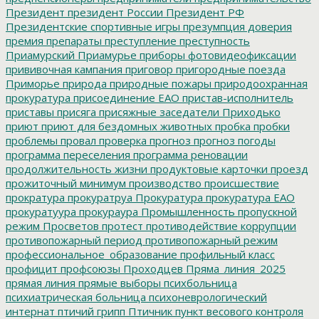
Президент
президент России
Президент РФ
Президентские спортивные игры
презумпция доверия
премия
препараты
преступление
преступность
Приамурский
Приамурье
приборы фотовидеофиксации
прививочная кампания
приговор
пригородные поезда
Приморье
природа
природные пожары
природоохранная
прокуратура
присоединение ЕАО
пристав-исполнитель
приставы
присяга
присяжные заседатели
Приходько
приют
приют для бездомных животных
пробка
пробки
проблемы
провал
проверка
прогноз
прогноз погоды
программа переселения
программа реновации
продолжительность жизни
продуктовые карточки
проезд
прожиточный минимум
производство
происшествие
прократура
прокуратруа
Прокуратура
прокуратура ЕАО
прокуратуура
прокураура
Промышленность
пропускной
режим
Просветов
протест
противодействие коррупции
противопожарный период
противопожарный режим
профессиональное_образование
профильный класс
профицит
профсоюзы
Проходцев
Пряма_линия_2025
прямая линия
прямые выборы
психбольница
психиатрическая больница
психоневрологический
интернат
птичий грипп
Птичник
пункт весового контроля