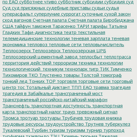
по ЕАО
субботнее чтиво
субботник
субсидии
субсидия
суд
Суд
суд присяжных
судебные приставы
судьи
судья
суперасфальт
суперлуние
суррогат
суточные
сухой закон
сход вагонов
Счетная палата
Счетная палата Биробиджана
США
тайфун
таможня
Тарасенко
ТАРИ
тарифы
Татьяна
Гладких
Тафи-диагностика
театр
текстильная
телемедицинские технологии
теневая зарплата
теневая
экономика
тепловоз
тепловые сети
тепловычислитель
Теплоозерск
Теплоозёрск
Теплоозёрская ЦРБ
Теплоозерский цементный завод
теплосбыт
теплотрасса
территория действий
терроризм
техника
технологии
технологический_техникум
технопарк
тигр
ТИК
Тимченко
Тихомиров
ТКО
Тлустенко
товары
Толстой
томограф
тонкий лед
Тонких
ТОР
торговля
торговые сети
торговый
центр
тос
Тотальный диктант
ТПП ЕАО
травма
трагедия
трагедия в Забайкалье
трансграничный мост
трансграничный российско-китайский марафон
Транснефть
транспортная доступность
транспортная
карта
транспортный налог
траур
тревожный сигнал
Тромса
тротуар
тротуары
Трубачев
трудовая книжка
трудовые ресурсы
трудоустройство
Трутнев
туберкулез
Тукалевский
Турбин
туризм
туризмм
турнир
турпоход
турфирма
тхэквондо
ТЭЦ
Тюмень
тюрьма
Тяжелая