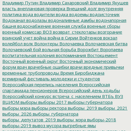
Владимир Путин
Владимир Сахаровский
Владимир Якушев
власть
внеплановая проверка
Внешний долг
внутренняя
политика
вода
водители
водка
водоемы
водоисточник
Водоканал
водолазы
водоналивные дамбы
водонапорная
башня
водоснабжение
военная служба
военные сборы
военный комиссар
ВОЗ
возврат_стеклотары
возгорание
воинский учет
война
война в Сирии
Войтенков
вокзал
волейбол
волк
Волонтеры
Волочаевка
Волочаевская битва
Волочаевский бой
вольная борьба
Ворожбит
Воропаева
воспитательная колония
воспоминания
Востокцемент
Восточный военный округ
Восточный экономический
форум
врач
врачебные ошибки
врачи
вредные привычки
временные трубопроводы
Время Биробиджана
всемирный фестиваль молодежи и студентов
Всероссийская перепись населения
Всероссийская
спартакиада пенсионеров
Всероссийский день ходьбы
Всероссийский конкурс
встреча_с_населением
ВТБъ
ВУЗ
ВЦИОМ
выборы
выборы 2017
выборы губернатора
выборы мэра
выборы ректора
выборы_2019
выборы_2021
выборы_2026
выборы_губернатора
выборы_депутатов_2019
выборы_мэра
выборы-2018
выборы-2019
вывоз мусора
выгребные ямы