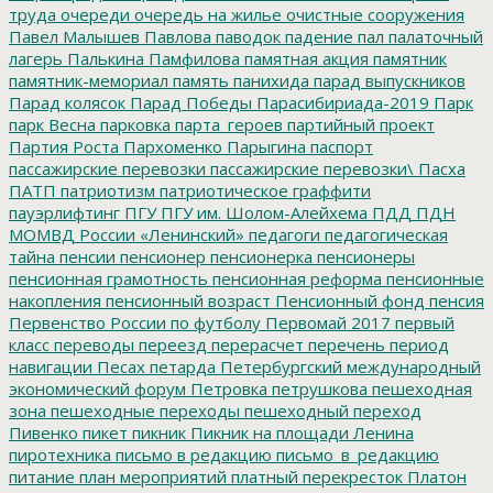
труда
очереди
очередь на жилье
очистные сооружения
Павел Малышев
Павлова
паводок
падение
пал
палаточный
лагерь
Палькина
Памфилова
памятная акция
памятник
памятник-мемориал
память
панихида
парад выпускников
Парад колясок
Парад Победы
Парасибириада-2019
Парк
парк Весна
парковка
парта_героев
партийный проект
Партия Роста
Пархоменко
Парыгина
паспорт
пассажирские перевозки
пассажирские перевозки\
Пасха
ПАТП
патриотизм
патриотическое граффити
пауэрлифтинг
ПГУ
ПГУ им. Шолом-Алейхема
ПДД
ПДН
МОМВД России «Ленинский»
педагоги
педагогическая
тайна
пенсии
пенсионер
пенсионерка
пенсионеры
пенсионная грамотность
пенсионная реформа
пенсионные
накопления
пенсионный возраст
Пенсионный фонд
пенсия
Первенство России по футболу
Первомай 2017
первый
класс
переводы
переезд
перерасчет
перечень
период
навигации
Песах
петарда
Петербургский международный
экономический форум
Петровка
петрушкова
пешеходная
зона
пешеходные переходы
пешеходный переход
Пивенко
пикет
пикник
Пикник на площади Ленина
пиротехника
письмо в редакцию
письмо_в_редакцию
питание
план мероприятий
платный перекресток
Платон