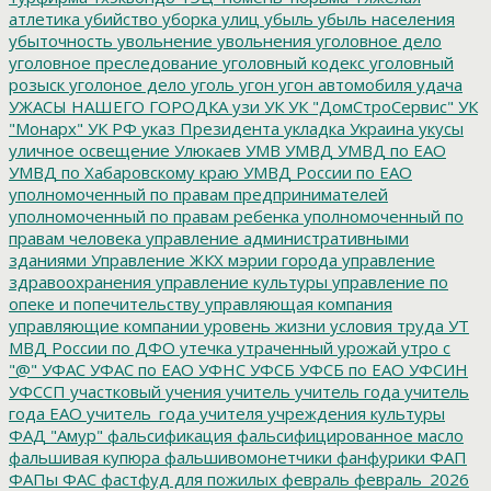
атлетика
убийство
уборка улиц
убыль
убыль населения
убыточность
увольнение
увольнения
уголовное дело
уголовное преследование
уголовный кодекс
уголовный
розыск
уголоное дело
уголь
угон
угон автомобиля
удача
УЖАСЫ НАШЕГО ГОРОДКА
узи
УК
УК "ДомСтроСервис"
УК
"Монарх"
УК РФ
указ Президента
укладка
Украина
укусы
уличное освещение
Улюкаев
УМВ
УМВД
УМВД по ЕАО
УМВД по Хабаровскому краю
УМВД России по ЕАО
уполномоченный по правам предпринимателей
уполномоченный по правам ребенка
уполномоченный по
правам человека
управление административными
зданиями
Управление ЖКХ мэрии города
управление
здравоохранения
управление культуры
управление по
опеке и попечительству
управляющая компания
управляющие компании
уровень жизни
условия труда
УТ
МВД России по ДФО
утечка
утраченный урожай
утро с
"@"
УФАС
УФАС по ЕАО
УФНС
УФСБ
УФСБ по ЕАО
УФСИН
УФССП
участковый
учения
учитель
учитель года
учитель
года ЕАО
учитель_года
учителя
учреждения культуры
ФАД "Амур"
фальсификация
фальсифицированное масло
фальшивая купюра
фальшивомонетчики
фанфурики
ФАП
ФАПы
ФАС
фастфуд для пожилых
февраль
февраль_2026