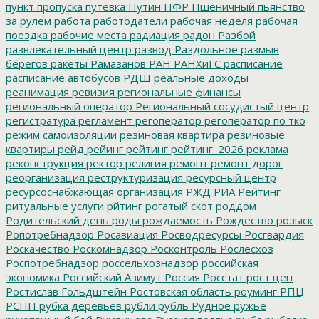
пункт пропуска
путевка
Путин
ПФР
Пшеничный
пьянство
за рулем
работа
работодатели
рабочая неделя
рабочая
поездка
рабочие места
радиация
радон
Разбой
развлекательный центр
развод
Раздольное
размыв
берегов
ракеты
Рамазанов
РАН
РАНХиГС
расписание
расписание автобусов
РДШ
реальные доходы
реанимация
ревизия
региональные финансы
региональный оператор
Региональный сосудистый центр
регистратура
регламент
регоператор
регоператор по тко
режим самоизоляции
резиновая квартира
резиновые
квартиры
рейд
рейинг
рейтинг
рейтинг_2026
реклама
реконструкция
ректор
религия
ремонт
ремонт дорог
реорганизация
реструктуризация
ресурсный центр
ресурсоснабжающая организация
РЖД
РИА Рейтинг
ритуальные услуги
рйтинг
рогатый скот
роддом
Родительский день
роды
рождаемость
Рождество
розыск
Ропотребнадзор
Росавиация
Росводресурсы
Росгвардия
Роскачество
Роскомнадзор
Росконтроль
Рослесхоз
Роспотребнадзор
россельхознадзор
российская
экономика
Российский Азимут
Россия
Росстат
рост цен
Ростислав Гольдштейн
Ростовская область
роуминг
РПЦ
РСПП
рубка деревьев
рубли
рубль
Рудное
ружье