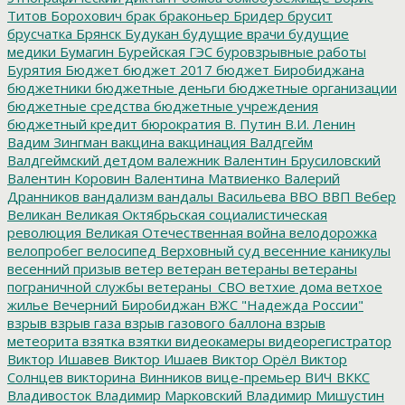
Титов
Борохович
брак
браконьер
Бридер
брусит
брусчатка
Брянск
Будукан
будущие врачи
будущие
медики
Бумагин
Бурейская ГЭС
буровзрывные работы
Бурятия
Бюджет
бюджет 2017
бюджет Биробиджана
бюджетники
бюджетные деньги
бюджетные организации
бюджетные средства
бюджетные учреждения
бюджетный кредит
бюрократия
В. Путин
В.И. Ленин
Вадим Зингман
вакцина
вакцинация
Валдгейм
Валдгеймский детдом
валежник
Валентин Брусиловский
Валентин Коровин
Валентина Матвиенко
Валерий
Дранников
вандализм
вандалы
Васильева
ВВО
ВВП
Вебер
Великан
Великая Октябрьская социалистическая
революция
Великая Отечественная война
велодорожка
велопробег
велосипед
Верховный суд
весенние каникулы
весенний призыв
ветер
ветеран
ветераны
ветераны
пограничной службы
ветераны_СВО
ветхие дома
ветхое
жилье
Вечерний Биробиджан
ВЖС "Надежда России"
взрыв
взрыв газа
взрыв газового баллона
взрыв
метеорита
взятка
взятки
видеокамеры
видеорегистратор
Виктор Ишавев
Виктор Ишаев
Виктор Орёл
Виктор
Солнцев
викторина
Винников
вице-премьер
ВИЧ
ВККС
Владивосток
Владимир Марковский
Владимир Мишустин