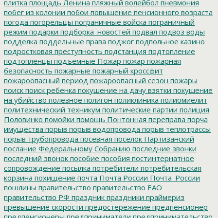
плитка
площадь Ленина
пляжный волейбол
пневмония
побег из колонии
побои
повышение пенсионного возраста
погода
погорельцы
пограничные войска
пограничный
режим
подарки
подборка_новостей
подвал
подвоз воды
подделка
поддельные права
поджог
подпольное казино
подростковая преступность
подстанция
подтопление
подтопленцы
подъемные
Пожар
пожар
пожарная
безопасность
пожарные
пожарный кроссфит
пожароопасный период
пожароопасный сезон
пожары
поиск
поиск ребенка
покушение на дачу взятки
покушение
на убийство
полезное
полигон
поликлиника
полиомиелит
политехнический техникум
политические партии
полиция
Половинко
помойки
помощь
Понтонная переправа
порча
имущества
порыв
порыв водопровода
порыв теплотрассы
порыв трубопровода
посевная
поселок Партизанский
послание Федеральному Собранию
последние звонки
последний звонок
пособие
пособия
постинтернатное
сопровождение
посылка
потребители
потребительская
корзина
похищение
почта
Почта России
Почта_России
пошлины
правительство
правительство ЕАО
правительство РФ
праздник
праздники
праймериз
превышение скорости
предостережение
предпенсионер
предпенсионеры
предприниматели
предпринимательство