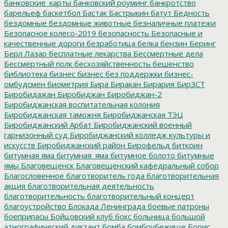
банковские_карты
банковский роуминг
банкротство
барельеф
баскетбол
Бастак
Бастрыкин
батут
Бедность
бездомные
бездомные животные
безналичные платежи
Безопасное колесо-2019
безопасность
Безопасные и
качественные дороги
безработица
белка
бензин
Беринг
Берл Лазар
бесплатные лекарства
Бессмертные дела
Бессмертный полк
бесхозяйственность
бешенство
библиотека
бизнес
бизнес без поддержки
бизнес-
омбудсмен
биометрия
Бира
Биракан
Бирария
БирЗСТ
Биробидажан
Биробиджан
Биробиджан-2
Биробиджанская воспитательная колония
Биробиджанская таможня
Биробиджанская ТЭЦ
Биробиджанский Арбат
Биробиджанский военный
гарнизонный суд
Биробиджанский колледж культуры и
искусств
Биробиджанский район
Бирофельд
биткоин
битумная яма
битумная_яма
битумное болото
битумные
ямы
Благовещенск
Благовещенский кафедральный собор
Благословенное
благотворитель года
благотворительная
акция
благотворительная деятельность
благотворительность
благотворительный концерт
благоустройство
Блокада Ленинграда
боевые патроны
боеприпасы
Бойцовский клуб
бокс
больница
большой
этнографический диктант
бомба
бомбоубежище
Борис