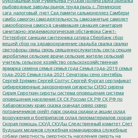
рукопашный бой
Румянцева
Русская поляна
рыба
рыбалка
рыбоводные заводы
рынок труда
рысь
с. Ленинское
сага_налоговый_гнет
Сад памяти
сальмонеллез
Самбери
самбо
самогон
самодеятельность
самозанятые
самолет
самооборона
самосуд
санавиация
санация
санитария
санитарно-эпидемиологическая обстанвока
Санкт-
Петербург
санкции
сантехника
сатира
Сбербанк
сбор
вещей
сбор на здравоохранение
свадьба
свалка
свалки
светофоры
свищ
связь
священнослужитель
секта
секция
акробатики
сельские врачи
сельские жители
сельский
учитель
сельское хозяйство
сельскохозяйственная
ярмарка
семена
семья
семья года
Семья года-2019
семья
года-2020
Семья года-2021
Сенаторы
сено
сентябрь
Сергей Ерёмин
Сергей Солтус
Сергей Фургал
сертификат
сибиреязвенные захоронения
сигареты
СИЗО
сирена
Сирия
Сироткин
сироты
система оповещения
система
оповещения населения
СК
СК России
СК РФ
СК РФ по
Хабаровскому краю
сказка
скандал
сквер
сквер
пограничников
скейт-парк
скидка
скидки и акции
склад
вооружения и боеприпасов
склад пиломатериалов
скорая
Скорая помощь
СКУД
СКУДы
Следственный комитет
Слет
будущих медиков
служебная командировка
служебные
собаки
смертность
смертность населения
смерть на