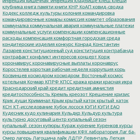
инфекция
кишечная_инфекция
кладбище
клещ
клещи
клубника
книга памяти
книги
КНР
КоАП
ковид-сводка
Кодекс
колледж культуры
колония
командировка
командировочные
комары
комиссия
комитет образования
коммуналка
коммунальная авария
коммунальные платежи
коммунальные услуги
компенсации
компенсационные
расходы
компенсация
комфортная городская среда
кондитерские изделия
конкурс
Конрад
Константин
Лазарев
конституционный суд
конституция
контрабанда
контрафакт
конфликт интересов
концерт
Корж
коронавирус
коронавирусные выплаты
коронаврус
Коростелев
короткая рабочая неделя
коррупция
корь
Косвинцев
космодром
космодром_Восточный
космос
котельная
Кочмар
КПРФ
КПСС
кража
кражи
красная икра
Краснодарский край
кредит
кредитная амнистия
кредитоспособность
Кремль
креозот
Крещение
кризис
Крик души
Криминал
Крым
крытый каток
крытый_каток
КСН
КТ-исследование
Кубок лосося
КУГИ
КУГИ ЕАО
Кудесник
кудо
кулинария
Кульдкр
Кульдур
культура
культурно досуговый центр
купальный сезон
купальный_сезон
купюры
Кураж
курение
Куренков
курсы
курсы повышения квалификации
КФХ
лаборатория
Лаг ба-
Омер
лагерь
Лагошина
лайк
ЛДПР
Левинталь
Легкая