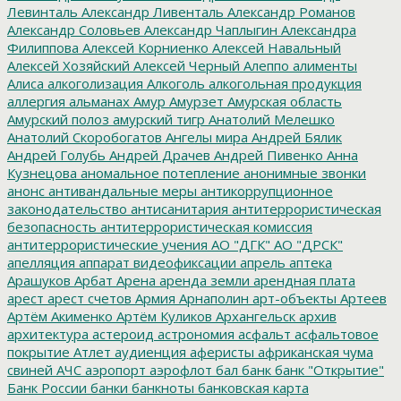
Левинталь
Александр Ливенталь
Александр Романов
Александр Соловьев
Александр Чаплыгин
Александра
Филиппова
Алексей Корниенко
Алексей Навальный
Алексей Хозяйский
Алексей Черный
Алеппо
алименты
Алиса
алкоголизация
Алкоголь
алкогольная продукция
аллергия
альманах
Амур
Амурзет
Амурская область
Амурский полоз
амурский тигр
Анатолий Мелешко
Анатолий Скоробогатов
Ангелы мира
Андрей Бялик
Андрей Голубь
Андрей Драчев
Андрей Пивенко
Анна
Кузнецова
аномальное потепление
анонимные звонки
анонс
антивандальные меры
антикоррупционное
законодательство
антисанитария
антитеррористическая
безопасность
антитеррористическая комиссия
антитеррористические учения
АО "ДГК"
АО "ДРСК"
апелляция
аппарат видеофиксации
апрель
аптека
Арашуков
Арбат
Арена
аренда земли
арендная плата
арест
арест счетов
Армия
Арнаполин
арт-объекты
Артеев
Артём Акименко
Артём Куликов
Архангельск
архив
архитектура
астероид
астрономия
асфальт
асфальтовое
покрытие
Атлет
аудиенция
аферисты
африканская чума
свиней
АЧС
аэропорт
аэрофлот
бал
банк
банк "Открытие"
Банк России
банки
банкноты
банковская карта