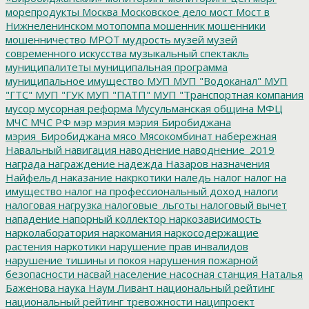
морепродукты
Москва
Московское дело
мост
Мост в
Нижнеленинском
мотопомпа
мошенник
мошенники
мошенничество
МРОТ
мудрость
музей
музей
современного искусства
музыкальный спектакль
муниципалитеты
муниципальная программа
муниципальное имущество
МУП
МУП "Водоканал"
МУП
"ГТС"
МУП "ГУК
МУП "ПАТП"
МУП "Транспортная компания
мусор
мусорная реформа
Мусульманская община
МФЦ
МЧС
МЧС РФ
мэр
мэрия
мэрия Биробиджана
мэрия_Биробиджана
мясо
Мясокомбинат
набережная
Навальный
навигация
наводнение
наводнение_2019
награда
награждение
надежда
Назаров
назначения
Найфельд
наказание
накркотики
наледь
налог
налог на
имущество
налог на профессиональный доход
налоги
налоговая нагрузка
налоговые_льготы
налоговый вычет
нападение
напорный коллектор
наркозависимость
нарколаборатория
наркомания
наркосодержащие
растения
наркотики
нарушение прав инвалидов
нарушение тишины и покоя
нарушения пожарной
безопасности
насвай
население
насосная станция
Наталья
Баженова
наука
Наум Ливант
национальный рейтинг
национальный рейтинг тревожности
наципроект