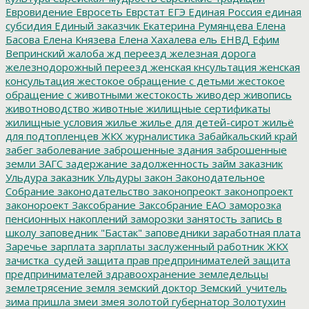
Евровидение
Евросеть
Еврстат
ЕГЭ
Единая Россия
единая
субсидия
Единый заказчик
Екатерина Румянцева
Елена
Басова
Елена Князева
Елена Хахалева
ель
ЕНВД
Ефим
Вепринский
жалоба
жд переезд
железная дорога
железнодорожный переезд
женская кнсультация
женская
консультация
жестокое обращение с детьми
жестокое
обращение с животными
жестокость
живодер
живопись
животноводство
животные
жилищные сертификаты
жилищные условия
жилье
жилье для детей-сирот
жильё
для подтопленцев
ЖКХ
журналистика
Забайкальский край
забег
заболевание
заброшенные здания
заброшенные
земли
ЗАГС
задержание
задолженность
займ
заказник
Ульдура
заказник Ульдуры
закон
Законодательное
Собрание
законодательство
законопреокт
законопроект
законороект
Заксобрание
Заксобрание ЕАО
заморозка
пенсионных накоплений
заморозки
занятость
запись в
школу
заповедник "Бастак"
заповедники
заработная плата
Заречье
зарплата
зарплаты
заслуженный работник ЖКХ
зачистка_судей
защита прав предпринимателей
защита
предпринимателей
здравоохранение
земледельцы
землетрясение
земля
земский доктор
Земский_учитель
зима пришла
змеи
змея
золотой губернатор
Золотухин