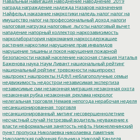
Навальный
навигация
наводнение
наводнение_2019
награда
награждение
надежда
Назаров
назначения
Найфельд
наказание
накркотики
наледь
налог
налог на
имущество
налог на профессиональный доход
налоги
налоговая нагрузка
налоговые_льготы
налоговый вычет
нападение
напорный коллектор
наркозависимость
нарколаборатория
наркомания
наркосодержащие
растения
наркотики
нарушение прав инвалидов
нарушение тишины и покоя
нарушения пожарной
безопасности
насвай
население
насосная станция
Наталья
Баженова
наука
Наум Ливант
национальный рейтинг
национальный рейтинг тревожности
наципроект
нацпроект
нацпроекты
НДФЛ
неблагополучные семьи
недвижимость
недострои
независимая экспертиза
независимые сми
незаконная миграция
незаконная охота
незаконная рубка
незаконная_реклама
некролог
нелегальная торговля
Немаев
непогода
нерабочая неделя
несанкционированная_торговля
несанкционированный_митинг
несовершеннолетние
несчастный случай
Нетрезвый водитель
неуважение к
власти
неформальная занятость
нефть
Нижнеленинский
пункт пропуска
Николаевка
николаевка_памятник
Николаевская районная больница
Николай Канделя