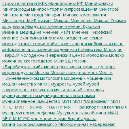
строительства и ЖКХ
Минобороны РФ
Минобрнауки
Минприроды
минпромторг
Минпросвещения
Минстрой
Минтранс
Минтруд
Минфин
Минэкономразвития
Минэнерго
МИР
митинг
Михаил Мишустин
Михаил Озимок
младенцы
Младушка
мнение
мнение_Кузовин
мнение_медицина
мнение_Райт
Мнение_Тиховский
мнение_экономика
мнения
многодетные семьи
многодетные_семьи
мобильная галерея
мобильная связь
мобильное приложение
модельная библиотека
Молодая
Гвардия
молодежный еврейский центр
молодежь
молоко
молочное скотоводство
МОМВД России
«Биробиджанский»
мониторинг
мониторинг цен
морг
морепродукты
Москва
Московское дело
мост
Мост в
Нижнеленинском
мотопомпа
мошенник
мошенники
мошенничество
МРОТ
мудрость
музей
музей
современного искусства
музыкальный спектакль
муниципалитеты
муниципальная программа
муниципальное имущество
МУП
МУП "Водоканал"
МУП
"ГТС"
МУП "ГУК
МУП "ПАТП"
МУП "Транспортная компания
мусор
мусорная реформа
Мусульманская община
МФЦ
МЧС
МЧС РФ
мэр
мэрия
мэрия Биробиджана
мэрия_Биробиджана
мясо
Мясокомбинат
набережная