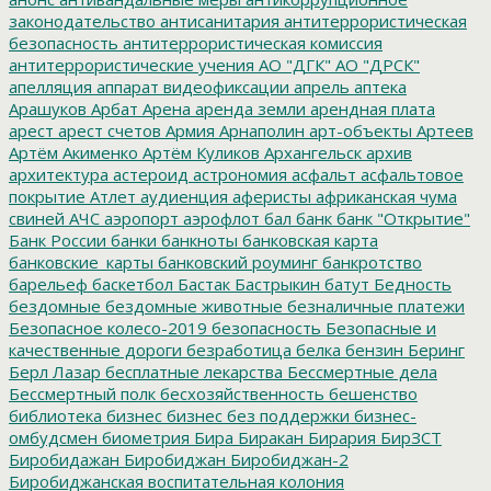
законодательство
антисанитария
антитеррористическая
безопасность
антитеррористическая комиссия
антитеррористические учения
АО "ДГК"
АО "ДРСК"
апелляция
аппарат видеофиксации
апрель
аптека
Арашуков
Арбат
Арена
аренда земли
арендная плата
арест
арест счетов
Армия
Арнаполин
арт-объекты
Артеев
Артём Акименко
Артём Куликов
Архангельск
архив
архитектура
астероид
астрономия
асфальт
асфальтовое
покрытие
Атлет
аудиенция
аферисты
африканская чума
свиней
АЧС
аэропорт
аэрофлот
бал
банк
банк "Открытие"
Банк России
банки
банкноты
банковская карта
банковские_карты
банковский роуминг
банкротство
барельеф
баскетбол
Бастак
Бастрыкин
батут
Бедность
бездомные
бездомные животные
безналичные платежи
Безопасное колесо-2019
безопасность
Безопасные и
качественные дороги
безработица
белка
бензин
Беринг
Берл Лазар
бесплатные лекарства
Бессмертные дела
Бессмертный полк
бесхозяйственность
бешенство
библиотека
бизнес
бизнес без поддержки
бизнес-
омбудсмен
биометрия
Бира
Биракан
Бирария
БирЗСТ
Биробидажан
Биробиджан
Биробиджан-2
Биробиджанская воспитательная колония