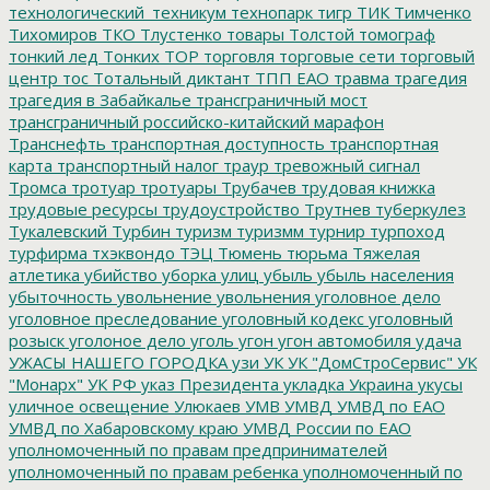
технологический_техникум
технопарк
тигр
ТИК
Тимченко
Тихомиров
ТКО
Тлустенко
товары
Толстой
томограф
тонкий лед
Тонких
ТОР
торговля
торговые сети
торговый
центр
тос
Тотальный диктант
ТПП ЕАО
травма
трагедия
трагедия в Забайкалье
трансграничный мост
трансграничный российско-китайский марафон
Транснефть
транспортная доступность
транспортная
карта
транспортный налог
траур
тревожный сигнал
Тромса
тротуар
тротуары
Трубачев
трудовая книжка
трудовые ресурсы
трудоустройство
Трутнев
туберкулез
Тукалевский
Турбин
туризм
туризмм
турнир
турпоход
турфирма
тхэквондо
ТЭЦ
Тюмень
тюрьма
Тяжелая
атлетика
убийство
уборка улиц
убыль
убыль населения
убыточность
увольнение
увольнения
уголовное дело
уголовное преследование
уголовный кодекс
уголовный
розыск
уголоное дело
уголь
угон
угон автомобиля
удача
УЖАСЫ НАШЕГО ГОРОДКА
узи
УК
УК "ДомСтроСервис"
УК
"Монарх"
УК РФ
указ Президента
укладка
Украина
укусы
уличное освещение
Улюкаев
УМВ
УМВД
УМВД по ЕАО
УМВД по Хабаровскому краю
УМВД России по ЕАО
уполномоченный по правам предпринимателей
уполномоченный по правам ребенка
уполномоченный по