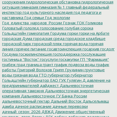
сооружения
гидрологическая обстановка
гидрологическая
ситуация
гимназия
гимназия № 1
главный федеральный
инспектор
год культурного наследия
год педагога и
наставника
Год семьи
Год экологии
Год_единства_народов_России
Гознак
ГОК
Голикова
Головатый
гололед
голосование
голубая сорока
Гольдштейн
гомеопатия
Гордума
горки
горки на Арбате
городская Дума
городская среда
городское кладбище
городской парк
городской пляж
горячая вода
горячая
линия
горячее питание
госавтоинспекция
госархив
госдолг
Госдума
госжилинспекция
господдержка
госслужащие
гостиница "Восток"
госуслуги
госхакупки
ГП "Фармация"
грабеж
град
граница
грант
график подвоза воды
график
работы
Григорий Волохов
Грипп
Грудинин
грунтовые
воды
грязная вода
ГТО
губернатор
губернатор
Гольдштейн
губернатор ЕАО
ГУК
Гулягин
Д
давление на
предпринимателей
дайджест
Дальневосточная
оперативная таможня
Дальневосточная энергетическая
компания
Дальневосточное ГУ Банка России
дальневосточный гектар
Дальний Восток
Дальсельмаш
дамба
дачное расписание
дачные перевозки
дачный_сезон_2026
ДВЖД
Движение общественный
контроль
двор
Дворы
ДГК
дебош
дебошир
дедовщина