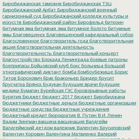
Биробиджанская таможня
Биробиджанская ТЭЦ
Биробиджанский Арбат
Биробиджанский военный
гарнизонный суд
Биробиджанский колледж культуры и
искусств
Биробиджанский район
Бирофельд
биткоин
битумная яма
битумная_яма
битумное болото
битумные
ямы
Благовещенск
Благовещенский кафедральный собор
Благословенное
благотворитель года
благотворительная
акция
благотворительная деятельность
благотворительность
благотворительный концерт
благоустройство
Блокада Ленинграда
боевые патроны
боеприпасы
Бойцовский клуб
бокс
больница
большой
этнографический диктант
бомба
бомбоубежище
Борис
Титов
Борохович
брак
браконьер
Бридер
брусит
брусчатка
Брянск
Будукан
будущие врачи
будущие
медики
Бумагин
Бурейская ГЭС
буровзрывные работы
Бурятия
Бюджет
бюджет 2017
бюджет Биробиджана
бюджетники
бюджетные деньги
бюджетные организации
бюджетные средства
бюджетные учреждения
бюджетный кредит
бюрократия
В. Путин
В.И. Ленин
Вадим Зингман
вакцина
вакцинация
Валдгейм
Валдгеймский детдом
валежник
Валентин Брусиловский
Валентин Коровин
Валентина Матвиенко
Валерий