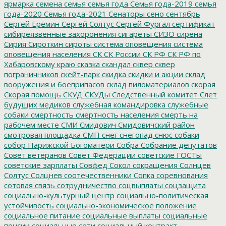
ярмарка
семена
семья
семья года
Семья года-2019
семья
года-2020
Семья года-2021
Сенаторы
сено
сентябрь
Сергей Ерёмин
Сергей Солтус
Сергей Фургал
сертификат
сибиреязвенные захоронения
сигареты
СИЗО
сирена
Сирия
Сироткин
сироты
система оповещения
система
оповещения населения
СК
СК России
СК РФ
СК РФ по
Хабаровскому краю
сказка
скандал
сквер
сквер
пограничников
скейт-парк
скидка
скидки и акции
склад
вооружения и боеприпасов
склад пиломатериалов
скорая
Скорая помощь
СКУД
СКУДы
Следственный комитет
Слет
будущих медиков
служебная командировка
служебные
собаки
смертность
смертность населения
смерть на
рабочем месте
СМИ
Смидович
Смидовичский район
смотровая площадка
СМП
снег
снегопад
снюс
собаки
собор Парижской Богоматери
Собра
Собрание депутатов
Совет ветеранов
Совет Федерации
советские ГОСТы
советские зарплаты
Совфед
Сокол
сокращения
Солнцев
Солтус
Солцнев
соотечественники
Сопка
соревнования
сотовая связь
сотрудничество
соцвыплаты
соцзащита
социально-культурный центр
социально-политическая
устойчивость
социально-экономическое положение
социальное питание
социальные выплаты
социальные
пенсии
социальные сети
социальный контракт