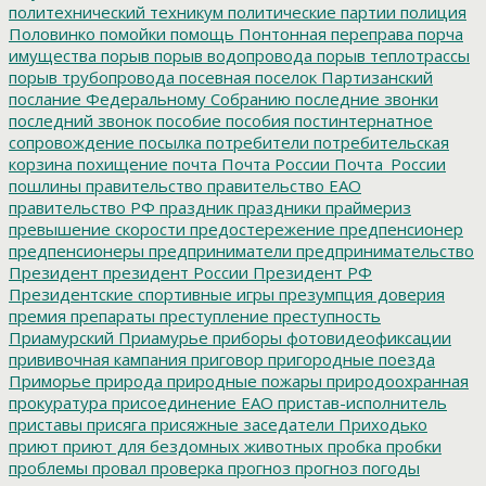
политехнический техникум
политические партии
полиция
Половинко
помойки
помощь
Понтонная переправа
порча
имущества
порыв
порыв водопровода
порыв теплотрассы
порыв трубопровода
посевная
поселок Партизанский
послание Федеральному Собранию
последние звонки
последний звонок
пособие
пособия
постинтернатное
сопровождение
посылка
потребители
потребительская
корзина
похищение
почта
Почта России
Почта_России
пошлины
правительство
правительство ЕАО
правительство РФ
праздник
праздники
праймериз
превышение скорости
предостережение
предпенсионер
предпенсионеры
предприниматели
предпринимательство
Президент
президент России
Президент РФ
Президентские спортивные игры
презумпция доверия
премия
препараты
преступление
преступность
Приамурский
Приамурье
приборы фотовидеофиксации
прививочная кампания
приговор
пригородные поезда
Приморье
природа
природные пожары
природоохранная
прокуратура
присоединение ЕАО
пристав-исполнитель
приставы
присяга
присяжные заседатели
Приходько
приют
приют для бездомных животных
пробка
пробки
проблемы
провал
проверка
прогноз
прогноз погоды