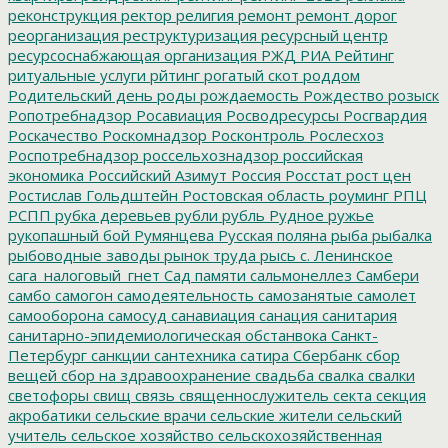
реконструкция
ректор
религия
ремонт
ремонт дорог
реорганизация
реструктуризация
ресурсный центр
ресурсоснабжающая организация
РЖД
РИА Рейтинг
ритуальные услуги
рйтинг
рогатый скот
роддом
Родительский день
роды
рождаемость
Рождество
розыск
Ропотребнадзор
Росавиация
Росводресурсы
Росгвардия
Роскачество
Роскомнадзор
Росконтроль
Рослесхоз
Роспотребнадзор
россельхознадзор
российская
экономика
Российский Азимут
Россия
Росстат
рост цен
Ростислав Гольдштейн
Ростовская область
роуминг
РПЦ
РСПП
рубка деревьев
рубли
рубль
Рудное
ружье
рукопашный бой
Румянцева
Русская поляна
рыба
рыбалка
рыбоводные заводы
рынок труда
рысь
с. Ленинское
сага_налоговый_гнет
Сад памяти
сальмонеллез
Самбери
самбо
самогон
самодеятельность
самозанятые
самолет
самооборона
самосуд
санавиация
санация
санитария
санитарно-эпидемиологическая обстанвока
Санкт-
Петербург
санкции
сантехника
сатира
Сбербанк
сбор
вещей
сбор на здравоохранение
свадьба
свалка
свалки
светофоры
свищ
связь
священнослужитель
секта
секция
акробатики
сельские врачи
сельские жители
сельский
учитель
сельское хозяйство
сельскохозяйственная