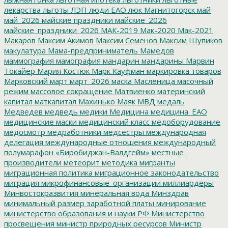
лекарства
льготы
ЛЭП
люди ЕАО
люк
Магнитогорск
май
май_2026
майские праздники
майские_2026
майские_праздники_2026
МАК-2019
Мак-2020
Мак-2021
Макаров
Максим Акимов
Максим Семенов
Максим Шупиков
макулатура
Мама-предприниматель
Мамедов
маммография
мамография
мандарин
мандарины
Марвин
Токайер
Мария Костюк
Марк Кауфман
маркировка товаров
Марковский
март
март_2026
маска
Масленица
масочный
режим
массовое сокращение
Матвиенко
материнский
капитал
маткапитал
Махинько
Маяк
МВД
медаль
Медведев
медведь
медики
Медицина
медицина_ЕАО
медицинские маски
медицинский класс
медоборудование
медосмотр
медработники
медсестры
международная
делегация
международные отношения
международный
полумарафон «Биробиджан-Валдгейм»
местные
производители
метеорит
методика
мигранты
миграционная политика
миграционное законодательство
миграция
микрофинансовые_организации
миллиардеры
Минвостокразвития
минеральная вода
Минздрав
минимальный размер заработной платы
минирование
министерство образования и науки РФ
Министерство
просвещения
министр природных ресурсов
Министр