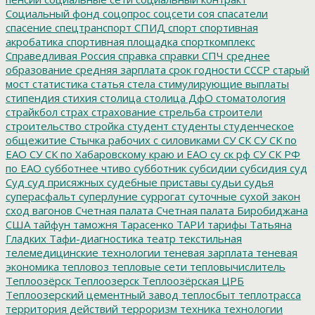
Социальный фонд
соцопрос
соцсети
соя
спасатели
спасение
спецтранспорт
СПИД
спорт
спортивная
акробатика
спортивная площадка
спорткомплекс
Справедливая Россия
справка
справки
СПЧ
среднее
образование
средняя зарплата
срок годности
СССР
старый
мост
статистика
статья
стела
стимулирующие выплаты
стипендия
стихия
столица
столица ДфО
стоматология
страйкбол
страх
страхование
стрельба
строители
строительство
стройка
студент
студенты
студенческое
общежитие
Стычка рабочих с силовиками
СУ СК
СУ СК по
ЕАО
СУ СК по Хабаровскому краю и ЕАО
су ск рф
СУ СК РФ
по ЕАО
субботнее чтиво
субботник
субсидии
субсидия
суд
Суд
суд присяжных
судебные приставы
судьи
судья
суперасфальт
суперлуние
суррогат
суточные
сухой закон
сход вагонов
Счетная палата
Счетная палата Биробиджана
США
тайфун
таможня
Тарасенко
ТАРИ
тарифы
Татьяна
Гладких
Тафи-диагностика
театр
текстильная
телемедицинские технологии
теневая зарплата
теневая
экономика
тепловоз
тепловые сети
тепловычислитель
Теплоозёрск
Теплоозерск
Теплоозёрская ЦРБ
Теплоозерский цементный завод
теплосбыт
теплотрасса
территория действий
терроризм
техника
технологии