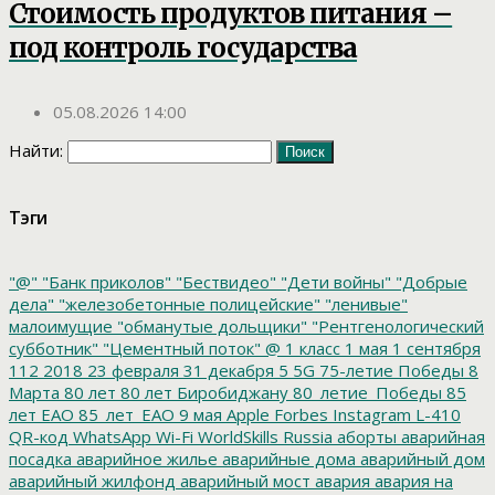
Стоимость продуктов питания –
под контроль государства
05.08.2026 14:00
Найти:
Тэги
"@"
"Банк приколов"
"Бествидео"
"Дети войны"
"Добрые
дела"
"железобетонные полицейские"
"ленивые"
малоимущие
"обманутые дольщики"
"Рентгенологический
субботник"
"Цементный поток"
@
1 класс
1 мая
1 сентября
112
2018
23 февраля
31 декабря
5
5G
75-летие Победы
8
Марта
80 лет
80 лет Биробиджану
80_летие_Победы
85
лет ЕАО
85_лет_ЕАО
9 мая
Apple
Forbes
Instagram
L-410
QR-код
WhatsApp
Wi-Fi
WorldSkills Russia
аборты
аварийная
посадка
аварийное жилье
аварийные дома
аварийный дом
аварийный жилфонд
аварийный мост
авария
авария на