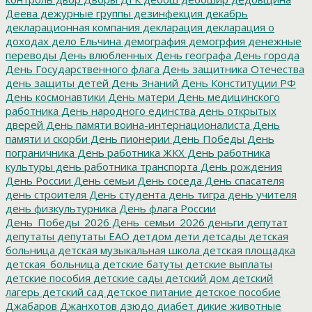
Деева
дежурные группы
дезинфекция
декабрь
декларационная компания
декларация
декларация о
доходах
дело Ельчина
демография
демогрфия
денежные
переводы
День влюбленных
День географа
День города
День Государственного флага
День защитника Отечества
день защиты детей
День Знаний
День Конституции РФ
День космонавтики
День матери
День медицинского
работника
День народного единства
день открытых
дверей
День памяти воина-интернационалиста
День
памяти и скорби
День пионерии
День Победы
День
пограничника
День работника ЖКХ
День работника
культуры
день работника транспорта
День рождения
День России
День семьи
День соседа
День спасателя
день строителя
День студента
день тигра
день учителя
день физкультурника
День флага России
День_Победы_2026
День_семьи_2026
деньги
депутат
депутаты
депутаты ЕАО
детдом
дети
детсады
детская
больница
детская музыкальная школа
детская площадка
детская_больница
детские батуты
детские выплаты
детские пособия
детские сады
детский дом
детский
лагерь
детский сад
детское питание
детское пособие
Джабаров
Джанхотов
дзюдо
диабет
дикие животные