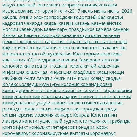
искусственный_интеллект
исправительная колония
исследование
история
Итоги-2017
июль
июнь
июнь_2026
кабель линии электропередачи
кадетский бал
кадеты
кадровая чехарда
кадры
казаки
Казань
Казначейство
России
календарь
календарь праздников
камера
камеры
Камчатка
Камчатский край
канализация
капитальный
ремонт
капремонт
карантин
карате
каратин
катастрофа
кафе
качество жизни
качество и безопасность
качество
молока
качество обслуживания
Кванториум
квартиры
квитанция
КДН
кедровые шишки
Кемерово
кинозал
кинологи
кинотеатр "Родина"
Кирга
китай
кишечная
инфекция
кишечная_инфекция
кладбище
клещ
клещи
клубника
книга памяти
книги
КНР
КоАП
ковид-сводка
Кодекс
колледж культуры
колония
командировка
командировочные
комары
комиссия
комитет образования
коммуналка
коммунальная авария
коммунальные платежи
коммунальные услуги
компенсации
компенсационные
расходы
компенсация
комфортная городская среда
кондитерские изделия
конкурс
Конрад
Константин
Лазарев
конституционный суд
конституция
контрабанда
контрафакт
конфликт интересов
концерт
Корж
коронавирус
коронавирусные выплаты
коронаврус