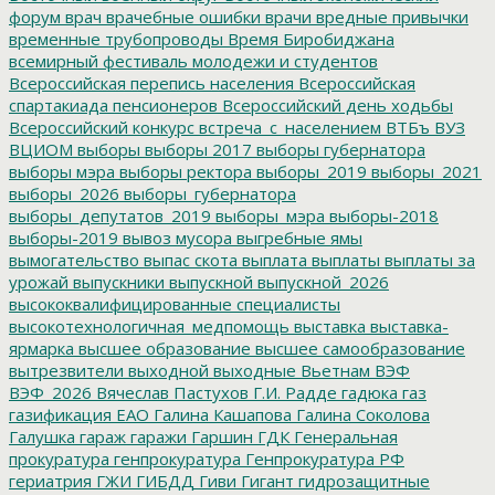
форум
врач
врачебные ошибки
врачи
вредные привычки
временные трубопроводы
Время Биробиджана
всемирный фестиваль молодежи и студентов
Всероссийская перепись населения
Всероссийская
спартакиада пенсионеров
Всероссийский день ходьбы
Всероссийский конкурс
встреча_с_населением
ВТБъ
ВУЗ
ВЦИОМ
выборы
выборы 2017
выборы губернатора
выборы мэра
выборы ректора
выборы_2019
выборы_2021
выборы_2026
выборы_губернатора
выборы_депутатов_2019
выборы_мэра
выборы-2018
выборы-2019
вывоз мусора
выгребные ямы
вымогательство
выпас скота
выплата
выплаты
выплаты за
урожай
выпускники
выпускной
выпускной_2026
высококвалифицированные специалисты
высокотехнологичная_медпомощь
выставка
выставка-
ярмарка
высшее образование
высшее самообразование
вытрезвители
выходной
выходные
Вьетнам
ВЭФ
ВЭФ_2026
Вячеслав Пастухов
Г.И. Радде
гадюка
газ
газификация ЕАО
Галина Кашапова
Галина Соколова
Галушка
гараж
гаражи
Гаршин
ГДК
Генеральная
прокуратура
генпрокуратура
Генпрокуратура РФ
гериатрия
ГЖИ
ГИБДД
Гиви
Гигант
гидрозащитные