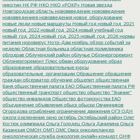
никотин
НК РФ
НКО
НКО «РОКР»
Новая звезда
Новгородская область
нововвведение
нововведение
нововведениея
нововведения
новое_оборудование
новые люди
новые маршруты
Новый год
новый год_2021
новый год_2022
новый год_2024
новый учебный год
новый_год_2024
новый_год_2025
новый_год_2026
нормы
питания
норовирус
Нотр-Дам
ноябрь
обзор событий за
неделю
Областная больница
областная поликлиника
облздрав
Облученский район
облучье
Облэнергоремонт
Облэнергоремонт Плюс
обман
оборудование
образ
образование
образовательные курсы
образовательные_организации
Обращение
обращения
граждан
обсерватор
обучение
общепит
общественная
баня
общественная палата ЕАО
Общественная палата РФ
общественный транспорт
общество
общество "Знание"
общество инвалидов
Общество фотоискусства ЕАО
объединение
объявления
обыск
обыски
Овчинников
Огородова
ограбление
ограничение движения
ОГЭ
ОДН
ожоги
озеленение
окно
октябрь
Октябрьский район
Олег
Костюк
олимпиада
Ольга Голодец
Ольга Данилина
Ольга
Казанская
ОМОН
ОМП
ОМС
Омск
онкодиспансер
онкологическая служба
онкология
онлайн-концерт
ОНФ