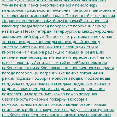
тайна
пенсии
пенсионер
пенсионерка
пенсионеры
пенсионная грамотность
пенсионная реформа
пенсионные
накопления
пенсионный возраст
Пенсионный фонд
пенсия
Первенство России по футболу
Первомай 2017
первый
класс
переводы
переезд
перерасчет
перечень
период
навигации
Песах
петарда
Петербургский международный
экономический форум
Петровка
петрушкова
пешеходная
зона
пешеходные переходы
пешеходный переход
Пивенко
пикет
пикник
Пикник на площади Ленина
пиротехника
письмо в редакцию
письмо_в_редакцию
питание
план мероприятий
платный перекресток
Платон
плитка
площадь Ленина
пляжный волейбол
пневмония
побег из колонии
побои
повышение пенсионного возраста
погода
погорельцы
пограничные войска
пограничный
режим
подарки
подборка_новостей
подвал
подвоз воды
подделка
поддельные права
поджог
подпольное казино
подростковая преступность
подстанция
подтопление
подтопленцы
подъемные
Пожар
пожар
пожарная
безопасность
пожарные
пожарный кроссфит
пожароопасный период
пожароопасный сезон
пожары
поиск
поиск ребенка
покушение на дачу взятки
покушение
на убийство
полезное
полигон
поликлиника
полиомиелит