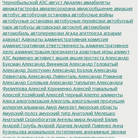
Чернобыльской АЭС
август
Авдалян
авиабилеты
авиакатастрофа
авиалесоохрана
авиасообщение
авиация
автобус
автобусная остановка
автобусные войны
автобусные остановки
автобусные перевозки
автобусный
парк
автобусы
автовокзал
автоклуб
автомобили
автомобиль
автоперевозки
Агада
агитпоезд
аграрии
адвокат
Адвокаты
административная комиссия
административная ответственность
административное
дело
администрация президента
азартные игры
азимут
АЗС
Акименко
активист
акция
акция протеста
Александр
Буксман
Александр Винников
Александр Головатый
Александр Золотухин
Александр Козлов
Александр
Левинталь
Александр Ливенталь
Александр Романов
Александр Соловьев
Александр Чаплыгин
Александра
Филиппова
Алексей Корниенко
Алексей Навальный
Алексей Хозяйский
Алексей Черный
Алеппо
алименты
Алиса
алкоголизация
Алкоголь
алкогольная продукция
аллергия
альманах
Амур
Амурзет
Амурская область
Амурский полоз
амурский тигр
Анатолий Мелешко
Анатолий Скоробогатов
Ангелы мира
Андрей Бялик
Андрей Голубь
Андрей Драчев
Андрей Пивенко
Анна
Кузнецова
аномальное потепление
анонимные звонки
анонс
антивандальные меры
антикоррупционное