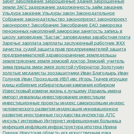
забег
заболевание
заброшенные здания
заброшенные
земли
ЗАГС
задержание
задолженность
займ
заказник
Ульдура
заказник Ульдуры
закон
Законодательное
Собрание
законодательство
законопреокт
законопроект
законороект
Заксобрание
Заксобрание ЕАО
заморозка
пенсионных накоплений
заморозки
занятость
запись в
школу
заповедник "Бастак"
заповедники
заработная плата
Заречье
зарплата
зарплаты
заслуженный работник ЖКХ
зачистка_судей
защита прав предпринимателей
защита
предпринимателей
здравоохранение
земледельцы
землетрясение
земля
земский доктор
Земский_учитель
зима пришла
змеи
змея
золотой губернатор
Золотухин
золотые медалисты
зоозащитники
Иван Благодырь
Иван
Голунов
Иван Проходцев
ИВЛ
ивс
Игорь Ткачев
игрушки
идиш
избиение
избирательная кампания
избирком
Известковый
измени жизнь к лучшему
Израиль
имена
импорт
инвалиды
инвестирование
инвестиции
инвестиционные проекты
индекс самоизоляции
индекс
человеческого развития
индексация
инновационное
развитие
иностранные государства
инспектор ДПС
инсульт
интервью
Интернет
инфекционная больница
инфекция
инфляция
инфраструктура
ипотека
Ирина
Пинчук
Иркутская область
иск
искусственная елка