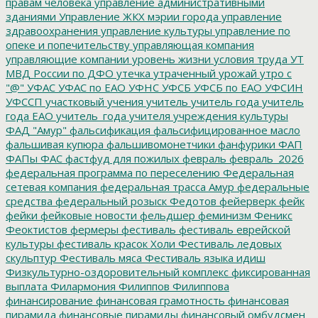
правам человека
управление административными
зданиями
Управление ЖКХ мэрии города
управление
здравоохранения
управление культуры
управление по
опеке и попечительству
управляющая компания
управляющие компании
уровень жизни
условия труда
УТ
МВД России по ДФО
утечка
утраченный урожай
утро с
"@"
УФАС
УФАС по ЕАО
УФНС
УФСБ
УФСБ по ЕАО
УФСИН
УФССП
участковый
учения
учитель
учитель года
учитель
года ЕАО
учитель_года
учителя
учреждения культуры
ФАД "Амур"
фальсификация
фальсифицированное масло
фальшивая купюра
фальшивомонетчики
фанфурики
ФАП
ФАПы
ФАС
фастфуд для пожилых
февраль
февраль_2026
федеральная программа по переселению
Федеральная
сетевая компания
федеральная трасса Амур
федеральные
средства
федеральный розыск
Федотов
фейерверк
фейк
фейки
фейковые новости
фельдшер
феминизм
Феникс
Феоктистов
фермеры
фестиваль
фестиваль еврейской
культуры
фестиваль красок Холи
Фестиваль ледовых
скульптур
Фестиваль мяса
Фестиваль языка идиш
Физкультурно-оздоровительный комплекс
фиксированная
выплата
Филармония
Филиппов
Филиппова
финансирование
финансовая грамотность
финансовая
пирамида
финансовые пирамиды
финансовый омбудсмен