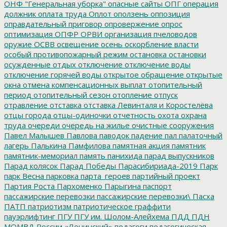
ОНФ "Генеральная уборка"
опасные сайты
ОПГ
операция
должник
оплата труда
Оплот
оползень
оппозиция
оправдательный приговор
опровержение
опрос
оптимизация
ОПФР
ОРВИ
организация пчеловодов
оружие
ОСВВ
освещение
осень
оскорбление власти
особый противопожарный режим
остановка
остановки
осужденные
отдых
отключение
отключение воды
отключение горячей воды
открытое обращение
открытые
окна
отмена компенсационных выплат
отопительный
период
отопительный сезон
отопление
отпуск
отравление
отставка
отставка Левинталя и Коростелёва
отцы города
отцы-одиночки
отчетность
охота
охрана
труда
очереди
очередь на жилье
очистные сооружения
Павел Малышев
Павлова
паводок
падение
пал
палаточный
лагерь
Палькина
Памфилова
памятная акция
памятник
памятник-мемориал
память
панихида
парад выпускников
Парад колясок
Парад Победы
Парасибириада-2019
Парк
парк Весна
парковка
парта_героев
партийный проект
Партия Роста
Пархоменко
Парыгина
паспорт
пассажирские перевозки
пассажирские перевозки\
Пасха
ПАТП
патриотизм
патриотическое граффити
пауэрлифтинг
ПГУ
ПГУ им. Шолом-Алейхема
ПДД
ПДН
МОМВД России «Ленинский»
педагоги
педагогическая