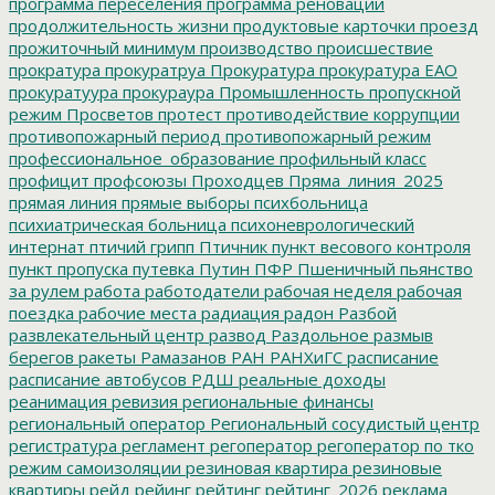
программа переселения
программа реновации
продолжительность жизни
продуктовые карточки
проезд
прожиточный минимум
производство
происшествие
прократура
прокуратруа
Прокуратура
прокуратура ЕАО
прокуратуура
прокураура
Промышленность
пропускной
режим
Просветов
протест
противодействие коррупции
противопожарный период
противопожарный режим
профессиональное_образование
профильный класс
профицит
профсоюзы
Проходцев
Пряма_линия_2025
прямая линия
прямые выборы
психбольница
психиатрическая больница
психоневрологический
интернат
птичий грипп
Птичник
пункт весового контроля
пункт пропуска
путевка
Путин
ПФР
Пшеничный
пьянство
за рулем
работа
работодатели
рабочая неделя
рабочая
поездка
рабочие места
радиация
радон
Разбой
развлекательный центр
развод
Раздольное
размыв
берегов
ракеты
Рамазанов
РАН
РАНХиГС
расписание
расписание автобусов
РДШ
реальные доходы
реанимация
ревизия
региональные финансы
региональный оператор
Региональный сосудистый центр
регистратура
регламент
регоператор
регоператор по тко
режим самоизоляции
резиновая квартира
резиновые
квартиры
рейд
рейинг
рейтинг
рейтинг_2026
реклама