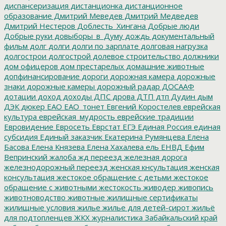
диспансеризация
дистанционка
дистанционное
образование
Дмитрий Меведев
Дмитрий Медведев
Дмитрий Нестеров
Доблесть_Хингана
Добрые люди
Добрые руки
довыборы_в_Думу
дождь
документальный
фильм
долг
долги
долги по зарплате
долговая нагрузка
долгострои
долгострой
долевое строительство
должники
дом офицеров
дом престарелых
домашние животные
допфинансирование
дороги
дорожная камера
дорожные
знаки
дорожные камеры
дорожный радар
ДОСААФ
дотации
доход
доходы
ДПС
дрова
ДТП
дтп
Дудин
дым
ДЭК
дюкер
ЕАО
ЕАО_тонет
Евгений Коростелев
еврейская
культура
еврейская_мудрость
еврейские традиции
Евровидение
Евросеть
Еврстат
ЕГЭ
Единая Россия
единая
субсидия
Единый заказчик
Екатерина Румянцева
Елена
Басова
Елена Князева
Елена Хахалева
ель
ЕНВД
Ефим
Вепринский
жалоба
жд переезд
железная дорога
железнодорожный переезд
женская кнсультация
женская
консультация
жестокое обращение с детьми
жестокое
обращение с животными
жестокость
живодер
живопись
животноводство
животные
жилищные сертификаты
жилищные условия
жилье
жилье для детей-сирот
жильё
для подтопленцев
ЖКХ
журналистика
Забайкальский край