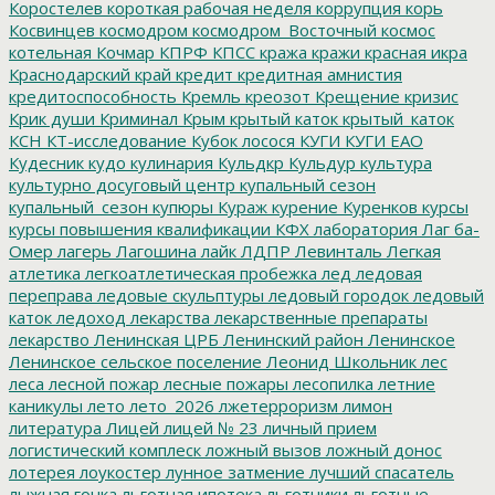
Коростелев
короткая рабочая неделя
коррупция
корь
Косвинцев
космодром
космодром_Восточный
космос
котельная
Кочмар
КПРФ
КПСС
кража
кражи
красная икра
Краснодарский край
кредит
кредитная амнистия
кредитоспособность
Кремль
креозот
Крещение
кризис
Крик души
Криминал
Крым
крытый каток
крытый_каток
КСН
КТ-исследование
Кубок лосося
КУГИ
КУГИ ЕАО
Кудесник
кудо
кулинария
Кульдкр
Кульдур
культура
культурно досуговый центр
купальный сезон
купальный_сезон
купюры
Кураж
курение
Куренков
курсы
курсы повышения квалификации
КФХ
лаборатория
Лаг ба-
Омер
лагерь
Лагошина
лайк
ЛДПР
Левинталь
Легкая
атлетика
легкоатлетическая пробежка
лед
ледовая
переправа
ледовые скульптуры
ледовый городок
ледовый
каток
ледоход
лекарства
лекарственные препараты
лекарство
Ленинская ЦРБ
Ленинский район
Ленинское
Ленинское сельское поселение
Леонид Школьник
лес
леса
лесной пожар
лесные пожары
лесопилка
летние
каникулы
лето
лето_2026
лжетерроризм
лимон
литература
Лицей
лицей № 23
личный прием
логистический комплеск
ложный вызов
ложный донос
лотерея
лоукостер
лунное затмение
лучший спасатель
лыжная гонка
льготная ипотека
льготники
льготные