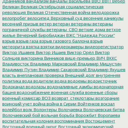
Дранников
вандализм
вандалы
Васильева
ВВО
ВВП
Вебер
Великан
Великая Октябрьская социалистическая
революция
Великая Отечественная война
велодорожка
велопробег
велосипед
Верховный суд
весенние каникулы
весенний призыв
ветер
ветеран
ветераны
ветераны
пограничной службы
ветераны_СВО
ветхие дома
ветхое
жилье
Вечерний Биробиджан
ВЖС "Надежда России"
взрыв
взрыв газа
взрыв газового баллона
взрыв
метеорита
взятка
взятки
видеокамеры
видеорегистратор
Виктор Ишавев
Виктор Ишаев
Виктор Орёл
Виктор
Солнцев
викторина
Винников
вице-премьер
ВИЧ
ВККС
Владивосток
Владимир Марковский
Владимир Мишустин
Владимир Путин
Владимир Сахаровский
Владимир Якушев
власть
внеплановая проверка
Внешний долг
внутренняя
политика
вода
водители
водка
водоемы
водоисточник
Водоканал
водолазы
водоналивные дамбы
водонапорная
башня
водоснабжение
военная служба
военные сборы
военный комиссар
ВОЗ
возврат_стеклотары
возгорание
воинский учет
война
война в Сирии
Войтенков
вокзал
волейбол
волк
Волонтеры
Волочаевка
Волочаевская битва
Волочаевский бой
вольная борьба
Ворожбит
Воропаева
воспитательная колония
воспоминания
Востокцемент
Восточный военный округ
Восточный экономический