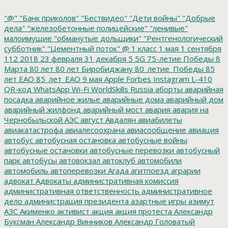
"@"
"Банк приколов"
"Бествидео"
"Дети войны"
"Добрые
дела"
"железобетонные полицейские"
"ленивые"
малоимущие
"обманутые дольщики"
"Рентгенологический
субботник"
"Цементный поток"
@
1 класс
1 мая
1 сентября
112
2018
23 февраля
31 декабря
5
5G
75-летие Победы
8
Марта
80 лет
80 лет Биробиджану
80_летие_Победы
85
лет ЕАО
85_лет_ЕАО
9 мая
Apple
Forbes
Instagram
L-410
QR-код
WhatsApp
Wi-Fi
WorldSkills Russia
аборты
аварийная
посадка
аварийное жилье
аварийные дома
аварийный дом
аварийный жилфонд
аварийный мост
авария
авария на
Чернобыльской АЭС
август
Авдалян
авиабилеты
авиакатастрофа
авиалесоохрана
авиасообщение
авиация
автобус
автобусная остановка
автобусные войны
автобусные остановки
автобусные перевозки
автобусный
парк
автобусы
автовокзал
автоклуб
автомобили
автомобиль
автоперевозки
Агада
агитпоезд
аграрии
адвокат
Адвокаты
административная комиссия
административная ответственность
административное
дело
администрация президента
азартные игры
азимут
АЗС
Акименко
активист
акция
акция протеста
Александр
Буксман
Александр Винников
Александр Головатый