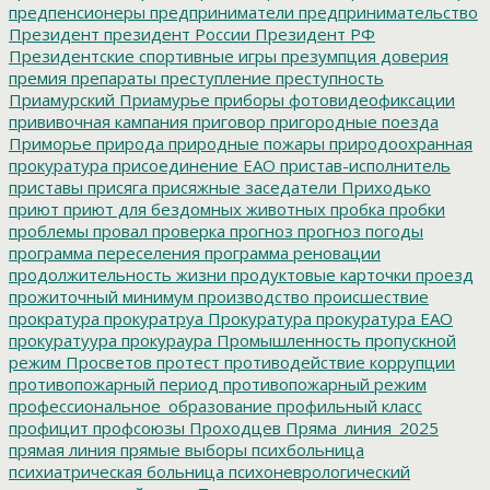
предпенсионеры
предприниматели
предпринимательство
Президент
президент России
Президент РФ
Президентские спортивные игры
презумпция доверия
премия
препараты
преступление
преступность
Приамурский
Приамурье
приборы фотовидеофиксации
прививочная кампания
приговор
пригородные поезда
Приморье
природа
природные пожары
природоохранная
прокуратура
присоединение ЕАО
пристав-исполнитель
приставы
присяга
присяжные заседатели
Приходько
приют
приют для бездомных животных
пробка
пробки
проблемы
провал
проверка
прогноз
прогноз погоды
программа переселения
программа реновации
продолжительность жизни
продуктовые карточки
проезд
прожиточный минимум
производство
происшествие
прократура
прокуратруа
Прокуратура
прокуратура ЕАО
прокуратуура
прокураура
Промышленность
пропускной
режим
Просветов
протест
противодействие коррупции
противопожарный период
противопожарный режим
профессиональное_образование
профильный класс
профицит
профсоюзы
Проходцев
Пряма_линия_2025
прямая линия
прямые выборы
психбольница
психиатрическая больница
психоневрологический