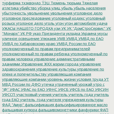
турфирма
тхэквондо
ТЭЦ
Тюмень
тюрьма
Тяжелая
атлетика
убийство
уборка улиц
убыль
убыль населения
убыточность
увольнение
увольнения
уголовное дело
уголовное преследование
уголовный кодекс
уголовный
розыск
уголоное дело
уголь
угон
угон автомобиля
удача
УЖАСЫ НАШЕГО ГОРОДКА
узи
УК
УК "ДомСтроСервис"
УК
"Монарх"
УК РФ
указ Президента
укладка
Украина
укусы
уличное освещение
Улюкаев
УМВ
УМВД
УМВД по ЕАО
УМВД по Хабаровскому краю
УМВД России по ЕАО
уполномоченный по правам предпринимателей
уполномоченный по правам ребенка
уполномоченный по
правам человека
управление административными
зданиями
Управление ЖКХ мэрии города
управление
здравоохранения
управление культуры
управление по
опеке и попечительству
управляющая компания
управляющие компании
уровень жизни
условия труда
УТ
МВД России по ДФО
утечка
утраченный урожай
утро с
"@"
УФАС
УФАС по ЕАО
УФНС
УФСБ
УФСБ по ЕАО
УФСИН
УФССП
участковый
учения
учитель
учитель года
учитель
года ЕАО
учитель_года
учителя
учреждения культуры
ФАД "Амур"
фальсификация
фальсифицированное масло
фальшивая купюра
фальшивомонетчики
фанфурики
ФАП