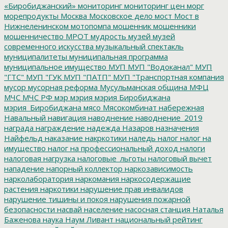
«Биробиджанский»
мониторинг
мониторинг цен
морг
морепродукты
Москва
Московское дело
мост
Мост в
Нижнеленинском
мотопомпа
мошенник
мошенники
мошенничество
МРОТ
мудрость
музей
музей
современного искусства
музыкальный спектакль
муниципалитеты
муниципальная программа
муниципальное имущество
МУП
МУП "Водоканал"
МУП
"ГТС"
МУП "ГУК
МУП "ПАТП"
МУП "Транспортная компания
мусор
мусорная реформа
Мусульманская община
МФЦ
МЧС
МЧС РФ
мэр
мэрия
мэрия Биробиджана
мэрия_Биробиджана
мясо
Мясокомбинат
набережная
Навальный
навигация
наводнение
наводнение_2019
награда
награждение
надежда
Назаров
назначения
Найфельд
наказание
накркотики
наледь
налог
налог на
имущество
налог на профессиональный доход
налоги
налоговая нагрузка
налоговые_льготы
налоговый вычет
нападение
напорный коллектор
наркозависимость
нарколаборатория
наркомания
наркосодержащие
растения
наркотики
нарушение прав инвалидов
нарушение тишины и покоя
нарушения пожарной
безопасности
насвай
население
насосная станция
Наталья
Баженова
наука
Наум Ливант
национальный рейтинг