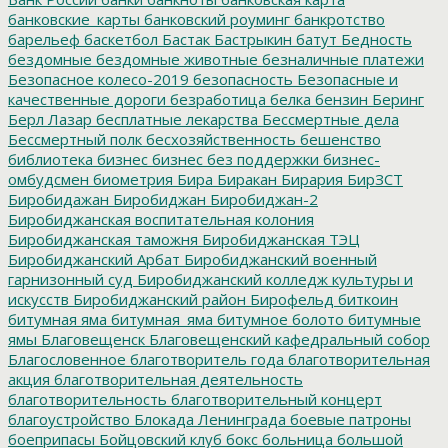
банковские_карты
банковский роуминг
банкротство
барельеф
баскетбол
Бастак
Бастрыкин
батут
Бедность
бездомные
бездомные животные
безналичные платежи
Безопасное колесо-2019
безопасность
Безопасные и
качественные дороги
безработица
белка
бензин
Беринг
Берл Лазар
бесплатные лекарства
Бессмертные дела
Бессмертный полк
бесхозяйственность
бешенство
библиотека
бизнес
бизнес без поддержки
бизнес-
омбудсмен
биометрия
Бира
Биракан
Бирария
БирЗСТ
Биробидажан
Биробиджан
Биробиджан-2
Биробиджанская воспитательная колония
Биробиджанская таможня
Биробиджанская ТЭЦ
Биробиджанский Арбат
Биробиджанский военный
гарнизонный суд
Биробиджанский колледж культуры и
искусств
Биробиджанский район
Бирофельд
биткоин
битумная яма
битумная_яма
битумное болото
битумные
ямы
Благовещенск
Благовещенский кафедральный собор
Благословенное
благотворитель года
благотворительная
акция
благотворительная деятельность
благотворительность
благотворительный концерт
благоустройство
Блокада Ленинграда
боевые патроны
боеприпасы
Бойцовский клуб
бокс
больница
большой