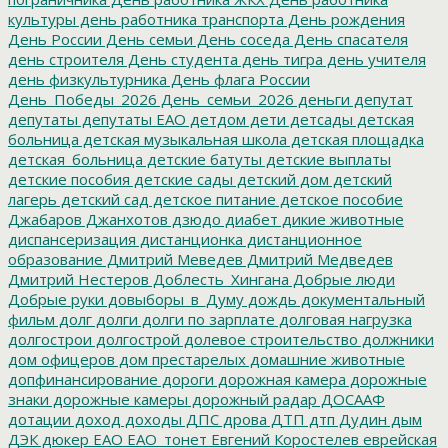
культуры
день работника транспорта
День рождения
День России
День семьи
День соседа
День спасателя
день строителя
День студента
день тигра
день учителя
день физкультурника
День флага России
День_Победы_2026
День_семьи_2026
деньги
депутат
депутаты
депутаты ЕАО
детдом
дети
детсады
детская
больница
детская музыкальная школа
детская площадка
детская_больница
детские батуты
детские выплаты
детские пособия
детские сады
детский дом
детский
лагерь
детский сад
детское питание
детское пособие
Джабаров
Джанхотов
дзюдо
диабет
дикие животные
диспансеризация
дистанционка
дистанционное
образование
Дмитрий Меведев
Дмитрий Медведев
Дмитрий Нестеров
Доблесть_Хингана
Добрые люди
Добрые руки
довыборы_в_Думу
дождь
документальный
фильм
долг
долги
долги по зарплате
долговая нагрузка
долгострои
долгострой
долевое строительство
должники
дом офицеров
дом престарелых
домашние животные
допфинансирование
дороги
дорожная камера
дорожные
знаки
дорожные камеры
дорожный радар
ДОСААФ
дотации
доход
доходы
ДПС
дрова
ДТП
дтп
Дудин
дым
ДЭК
дюкер
ЕАО
ЕАО_тонет
Евгений Коростелев
еврейская