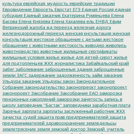
культура
еврейская_мудрость
еврейские традиции
Евровидение
Евросеть
Еврстат
ЕГЭ
Единая Россия
единая
субсидия
Единый заказчик
Екатерина Румянцева
Елена
Басова
Елена Князева
Елена Хахалева
ель
ЕНВД
Ефим
Вепринский
жалоба
жд переезд
железная дорога
железнодорожный переезд
женская кнсультация
женская
консультация
жестокое обращение с детьми
жестокое
обращение с животными
жестокость
живодер
живопись
животноводство
животные
жилищные сертификаты
жилищные условия
жилье
жилье для детей-сирот
жильё
для подтопленцев
ЖКХ
журналистика
Забайкальский край
забег
заболевание
заброшенные здания
заброшенные
земли
ЗАГС
задержание
задолженность
займ
заказник
Ульдура
заказник Ульдуры
закон
Законодательное
Собрание
законодательство
законопреокт
законопроект
законороект
Заксобрание
Заксобрание ЕАО
заморозка
пенсионных накоплений
заморозки
занятость
запись в
школу
заповедник "Бастак"
заповедники
заработная плата
Заречье
зарплата
зарплаты
заслуженный работник ЖКХ
зачистка_судей
защита прав предпринимателей
защита
предпринимателей
здравоохранение
земледельцы
землетрясение
земля
земский доктор
Земский_учитель