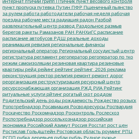
интернат
птичий грипп
Птичник
пункт весового контроля
пункт пропуска
путевка
Путин
ПФР
Пшеничный
пьянство
за рулем
работа
работодатели
рабочая неделя
рабочая
поездка
рабочие места
радиация
радон
Разбой
развлекательный центр
развод
Раздольное
размыв
берегов
ракеты
Рамазанов
РАН
РАНХиГС
расписание
расписание автобусов
РДШ
реальные доходы
реанимация
ревизия
региональные финансы
региональный оператор
Региональный сосудистый центр
регистратура
регламент
регоператор
регоператор по тко
режим самоизоляции
резиновая квартира
резиновые
квартиры
рейд
рейинг
рейтинг
рейтинг_2026
реклама
реконструкция
ректор
религия
ремонт
ремонт дорог
реорганизация
реструктуризация
ресурсный центр
ресурсоснабжающая организация
РЖД
РИА Рейтинг
ритуальные услуги
рйтинг
рогатый скот
роддом
Родительский день
роды
рождаемость
Рождество
розыск
Ропотребнадзор
Росавиация
Росводресурсы
Росгвардия
Роскачество
Роскомнадзор
Росконтроль
Рослесхоз
Роспотребнадзор
россельхознадзор
российская
экономика
Российский Азимут
Россия
Росстат
рост цен
Ростислав Гольдштейн
Ростовская область
роуминг
РПЦ
РСПП
рубка деревьев
рубли
рубль
Рудное
ружье