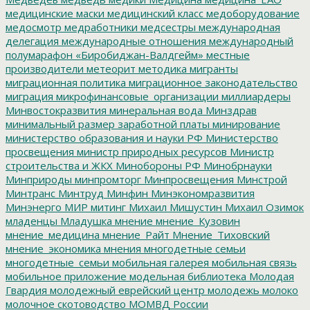
медицинские маски
медицинский класс
медоборудование
медосмотр
медработники
медсестры
международная
делегация
международные отношения
международный
полумарафон «Биробиджан-Валдгейм»
местные
производители
метеорит
методика
мигранты
миграционная политика
миграционное законодательство
миграция
микрофинансовые_организации
миллиардеры
Минвостокразвития
минеральная вода
Минздрав
минимальный размер заработной платы
минирование
министерство образования и науки РФ
Министерство
просвещения
министр природных ресурсов
Министр
строительства и ЖКХ
Минобороны РФ
Минобрнауки
Минприроды
минпромторг
Минпросвещения
Минстрой
Минтранс
Минтруд
Минфин
Минэкономразвития
Минэнерго
МИР
митинг
Михаил Мишустин
Михаил Озимок
младенцы
Младушка
мнение
мнение_Кузовин
мнение_медицина
мнение_Райт
Мнение_Тиховский
мнение_экономика
мнения
многодетные семьи
многодетные_семьи
мобильная галерея
мобильная связь
мобильное приложение
модельная библиотека
Молодая
Гвардия
молодежный еврейский центр
молодежь
молоко
молочное скотоводство
МОМВД России