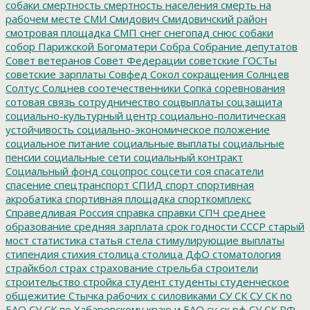
собаки
смертность
смертность населения
смерть на
рабочем месте
СМИ
Смидович
Смидовичский район
смотровая площадка
СМП
снег
снегопад
снюс
собаки
собор Парижской Богоматери
Собра
Собрание депутатов
Совет ветеранов
Совет Федерации
советские ГОСТы
советские зарплаты
Совфед
Сокол
сокращения
Солнцев
Солтус
Солцнев
соотечественники
Сопка
соревнования
сотовая связь
сотрудничество
соцвыплаты
соцзащита
социально-культурный центр
социально-политическая
устойчивость
социально-экономическое положение
социальное питание
социальные выплаты
социальные
пенсии
социальные сети
социальный контракт
Социальный фонд
соцопрос
соцсети
соя
спасатели
спасение
спецтранспорт
СПИД
спорт
спортивная
акробатика
спортивная площадка
спорткомплекс
Справедливая Россия
справка
справки
СПЧ
среднее
образование
средняя зарплата
срок годности
СССР
старый
мост
статистика
статья
стела
стимулирующие выплаты
стипендия
стихия
столица
столица ДфО
стоматология
страйкбол
страх
страхование
стрельба
строители
строительство
стройка
студент
студенты
студенческое
общежитие
Стычка рабочих с силовиками
СУ СК
СУ СК по
ЕАО
СУ СК по Хабаровскому краю и ЕАО
су ск рф
СУ СК РФ