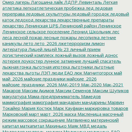
Омер
лагерь
Лагошина
лайк
ЛДПР
Левинталь
Легкая
атлетика
легкоатлетическая пробежка
лед
ледовая
переправа
ледовые скульптуры
ледовый городок
ледовый
каток
ледоход
лекарства
лекарственные препараты
лекарство
Ленинская ЦРБ
Ленинский район
Ленинское
Ленинское сельское поселение
Леонид Школьник
лес
леса
лесной пожар
лесные пожары
лесопилка
летние
каникулы
лето
лето_2026
лжетерроризм
лимон
литература
Лицей
лицей № 23
личный прием
логистический комплеск
ложный вызов
ложный донос
лотерея
лоукостер
лунное затмение
лучший спасатель
лыжная гонка
льготная ипотека
льготники
льготные
лекарства
льготы
ЛЭП
люди ЕАО
люк
Магнитогорск
май
май_2026
майские праздники
майские_2026
майские_праздники_2026
МАК-2019
Мак-2020
Мак-2021
Макаров
Максим Акимов
Максим Семенов
Максим Шупиков
макулатура
Мама-предприниматель
Мамедов
маммография
мамография
мандарин
мандарины
Марвин
Токайер
Мария Костюк
Марк Кауфман
маркировка товаров
Марковский
март
март_2026
маска
Масленица
масочный
режим
массовое сокращение
Матвиенко
материнский
капитал
маткапитал
Махинько
Маяк
МВД
медаль
Медведев
медведь
медики
Медицина
медицина_ЕАО