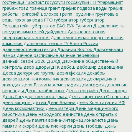
гостиница "Восток"
госуслуги
госхакупки
ГП "Фармация"
грабеж
град
граница
грант
график подвоза воды
график
работы
Григорий Волохов
Грипп
Грудинин
грунтовые
воды
грязная вода
ГТО
губернатор
губернатор
Гольдштейн
губернатор ЕАО
ГУК
Гулягин
Д
давление на
предпринимателей
дайджест
Дальневосточная
оперативная таможня
Дальневосточная энергетическая
компания
Дальневосточное ГУ Банка России
дальневосточный гектар
Дальний Восток
Дальсельмаш
дамба
дачное расписание
дачные перевозки
дачный_сезон_2026
ДВЖД
Движение общественный
контроль
двор
Дворы
ДГК
дебош
дебошир
дедовщина
Деева
дежурные группы
дезинфекция
декабрь
декларационная компания
декларация
декларация о
доходах
дело Ельчина
демография
демогрфия
денежные
переводы
День влюбленных
День географа
День города
День Государственного флага
День защитника Отечества
день защиты детей
День Знаний
День Конституции РФ
День космонавтики
День матери
День медицинского
работника
День народного единства
день открытых
дверей
День памяти воина-интернационалиста
День
памяти и скорби
День пионерии
День Победы
День
пограничника
День работника ЖКХ
День работника