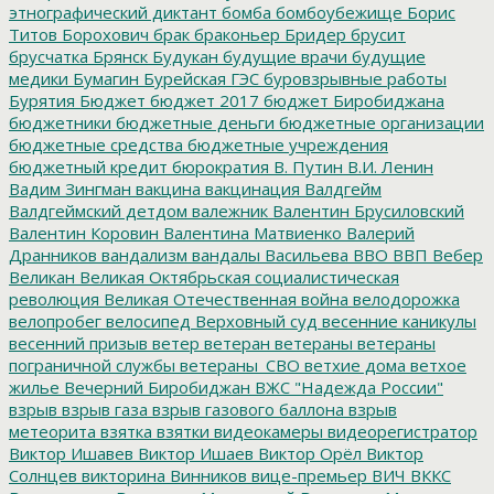
этнографический диктант
бомба
бомбоубежище
Борис
Титов
Борохович
брак
браконьер
Бридер
брусит
брусчатка
Брянск
Будукан
будущие врачи
будущие
медики
Бумагин
Бурейская ГЭС
буровзрывные работы
Бурятия
Бюджет
бюджет 2017
бюджет Биробиджана
бюджетники
бюджетные деньги
бюджетные организации
бюджетные средства
бюджетные учреждения
бюджетный кредит
бюрократия
В. Путин
В.И. Ленин
Вадим Зингман
вакцина
вакцинация
Валдгейм
Валдгеймский детдом
валежник
Валентин Брусиловский
Валентин Коровин
Валентина Матвиенко
Валерий
Дранников
вандализм
вандалы
Васильева
ВВО
ВВП
Вебер
Великан
Великая Октябрьская социалистическая
революция
Великая Отечественная война
велодорожка
велопробег
велосипед
Верховный суд
весенние каникулы
весенний призыв
ветер
ветеран
ветераны
ветераны
пограничной службы
ветераны_СВО
ветхие дома
ветхое
жилье
Вечерний Биробиджан
ВЖС "Надежда России"
взрыв
взрыв газа
взрыв газового баллона
взрыв
метеорита
взятка
взятки
видеокамеры
видеорегистратор
Виктор Ишавев
Виктор Ишаев
Виктор Орёл
Виктор
Солнцев
викторина
Винников
вице-премьер
ВИЧ
ВККС