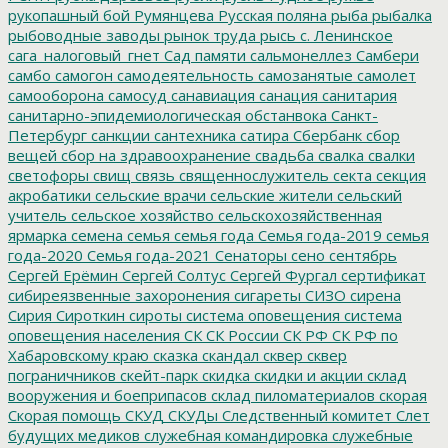
рукопашный бой
Румянцева
Русская поляна
рыба
рыбалка
рыбоводные заводы
рынок труда
рысь
с. Ленинское
сага_налоговый_гнет
Сад памяти
сальмонеллез
Самбери
самбо
самогон
самодеятельность
самозанятые
самолет
самооборона
самосуд
санавиация
санация
санитария
санитарно-эпидемиологическая обстанвока
Санкт-
Петербург
санкции
сантехника
сатира
Сбербанк
сбор
вещей
сбор на здравоохранение
свадьба
свалка
свалки
светофоры
свищ
связь
священнослужитель
секта
секция
акробатики
сельские врачи
сельские жители
сельский
учитель
сельское хозяйство
сельскохозяйственная
ярмарка
семена
семья
семья года
Семья года-2019
семья
года-2020
Семья года-2021
Сенаторы
сено
сентябрь
Сергей Ерёмин
Сергей Солтус
Сергей Фургал
сертификат
сибиреязвенные захоронения
сигареты
СИЗО
сирена
Сирия
Сироткин
сироты
система оповещения
система
оповещения населения
СК
СК России
СК РФ
СК РФ по
Хабаровскому краю
сказка
скандал
сквер
сквер
пограничников
скейт-парк
скидка
скидки и акции
склад
вооружения и боеприпасов
склад пиломатериалов
скорая
Скорая помощь
СКУД
СКУДы
Следственный комитет
Слет
будущих медиков
служебная командировка
служебные