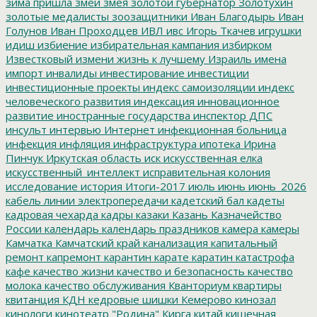
зима пришла
змеи
змея
золотой губернатор
Золотухин
золотые медалисты
зоозащитники
Иван Благодырь
Иван
Голунов
Иван Проходцев
ИВЛ
ивс
Игорь Ткачев
игрушки
идиш
избиение
избирательная кампания
избирком
Известковый
измени жизнь к лучшему
Израиль
имена
импорт
инвалиды
инвестирование
инвестиции
инвестиционные проекты
индекс самоизоляции
индекс
человеческого развития
индексация
инновационное
развитие
иностранные государства
инспектор ДПС
инсульт
интервью
Интернет
инфекционная больница
инфекция
инфляция
инфраструктура
ипотека
Ирина
Пинчук
Иркутская область
иск
искусственная елка
искусственный_интеллект
исправительная колония
исследование
история
Итоги-2017
июль
июнь
июнь_2026
кабель линии электропередачи
кадетский бал
кадеты
кадровая чехарда
кадры
казаки
Казань
Казначейство
России
календарь
календарь праздников
камера
камеры
Камчатка
Камчатский край
канализация
капитальный
ремонт
капремонт
карантин
карате
каратин
катастрофа
кафе
качество жизни
качество и безопасность
качество
молока
качество обслуживания
Кванториум
квартиры
квитанция
КДН
кедровые шишки
Кемерово
кинозал
кинологи
кинотеатр "Родина"
Кирга
китай
кишечная