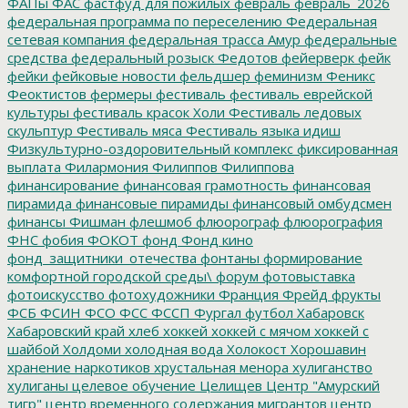
ФАПы
ФАС
фастфуд для пожилых
февраль
февраль_2026
федеральная программа по переселению
Федеральная
сетевая компания
федеральная трасса Амур
федеральные
средства
федеральный розыск
Федотов
фейерверк
фейк
фейки
фейковые новости
фельдшер
феминизм
Феникс
Феоктистов
фермеры
фестиваль
фестиваль еврейской
культуры
фестиваль красок Холи
Фестиваль ледовых
скульптур
Фестиваль мяса
Фестиваль языка идиш
Физкультурно-оздоровительный комплекс
фиксированная
выплата
Филармония
Филиппов
Филиппова
финансирование
финансовая грамотность
финансовая
пирамида
финансовые пирамиды
финансовый омбудсмен
финансы
Фишман
флешмоб
флюорограф
флюорография
ФНС
фобия
ФОКОТ
фонд
Фонд кино
фонд_защитники_отечества
фонтаны
формирование
комфортной городской среды\
форум
фотовыставка
фотоискусство
фотохудожники
Франция
Фрейд
фрукты
ФСБ
ФСИН
ФСО
ФСС
ФССП
Фургал
футбол
Хабаровск
Хабаровский край
хлеб
хоккей
хоккей с мячом
хоккей с
шайбой
Холдоми
холодная вода
Холокост
Хорошавин
хранение наркотиков
хрустальная менора
хулиганство
хулиганы
целевое обучение
Целищев
Центр "Амурский
тигр"
центр временного содержания мигрантов
центр