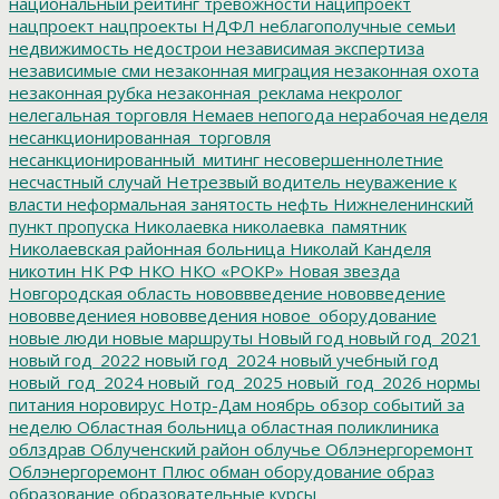
национальный рейтинг тревожности
наципроект
нацпроект
нацпроекты
НДФЛ
неблагополучные семьи
недвижимость
недострои
независимая экспертиза
независимые сми
незаконная миграция
незаконная охота
незаконная рубка
незаконная_реклама
некролог
нелегальная торговля
Немаев
непогода
нерабочая неделя
несанкционированная_торговля
несанкционированный_митинг
несовершеннолетние
несчастный случай
Нетрезвый водитель
неуважение к
власти
неформальная занятость
нефть
Нижнеленинский
пункт пропуска
Николаевка
николаевка_памятник
Николаевская районная больница
Николай Канделя
никотин
НК РФ
НКО
НКО «РОКР»
Новая звезда
Новгородская область
нововвведение
нововведение
нововведениея
нововведения
новое_оборудование
новые люди
новые маршруты
Новый год
новый год_2021
новый год_2022
новый год_2024
новый учебный год
новый_год_2024
новый_год_2025
новый_год_2026
нормы
питания
норовирус
Нотр-Дам
ноябрь
обзор событий за
неделю
Областная больница
областная поликлиника
облздрав
Облученский район
облучье
Облэнергоремонт
Облэнергоремонт Плюс
обман
оборудование
образ
образование
образовательные курсы