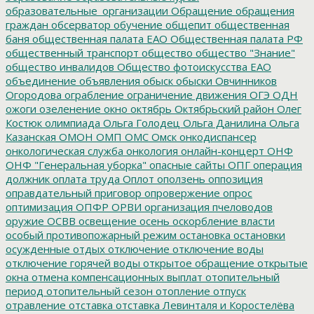
образовательные_организации
Обращение
обращения
граждан
обсерватор
обучение
общепит
общественная
баня
общественная палата ЕАО
Общественная палата РФ
общественный транспорт
общество
общество "Знание"
общество инвалидов
Общество фотоискусства ЕАО
объединение
объявления
обыск
обыски
Овчинников
Огородова
ограбление
ограничение движения
ОГЭ
ОДН
ожоги
озеленение
окно
октябрь
Октябрьский район
Олег
Костюк
олимпиада
Ольга Голодец
Ольга Данилина
Ольга
Казанская
ОМОН
ОМП
ОМС
Омск
онкодиспансер
онкологическая служба
онкология
онлайн-концерт
ОНФ
ОНФ "Генеральная уборка"
опасные сайты
ОПГ
операция
должник
оплата труда
Оплот
оползень
оппозиция
оправдательный приговор
опровержение
опрос
оптимизация
ОПФР
ОРВИ
организация пчеловодов
оружие
ОСВВ
освещение
осень
оскорбление власти
особый противопожарный режим
остановка
остановки
осужденные
отдых
отключение
отключение воды
отключение горячей воды
открытое обращение
открытые
окна
отмена компенсационных выплат
отопительный
период
отопительный сезон
отопление
отпуск
отравление
отставка
отставка Левинталя и Коростелёва