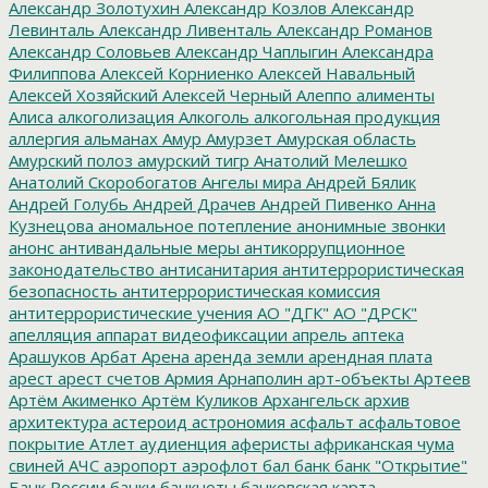
Александр Золотухин
Александр Козлов
Александр
Левинталь
Александр Ливенталь
Александр Романов
Александр Соловьев
Александр Чаплыгин
Александра
Филиппова
Алексей Корниенко
Алексей Навальный
Алексей Хозяйский
Алексей Черный
Алеппо
алименты
Алиса
алкоголизация
Алкоголь
алкогольная продукция
аллергия
альманах
Амур
Амурзет
Амурская область
Амурский полоз
амурский тигр
Анатолий Мелешко
Анатолий Скоробогатов
Ангелы мира
Андрей Бялик
Андрей Голубь
Андрей Драчев
Андрей Пивенко
Анна
Кузнецова
аномальное потепление
анонимные звонки
анонс
антивандальные меры
антикоррупционное
законодательство
антисанитария
антитеррористическая
безопасность
антитеррористическая комиссия
антитеррористические учения
АО "ДГК"
АО "ДРСК"
апелляция
аппарат видеофиксации
апрель
аптека
Арашуков
Арбат
Арена
аренда земли
арендная плата
арест
арест счетов
Армия
Арнаполин
арт-объекты
Артеев
Артём Акименко
Артём Куликов
Архангельск
архив
архитектура
астероид
астрономия
асфальт
асфальтовое
покрытие
Атлет
аудиенция
аферисты
африканская чума
свиней
АЧС
аэропорт
аэрофлот
бал
банк
банк "Открытие"
Банк России
банки
банкноты
банковская карта