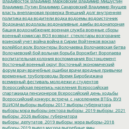
Владивосток
Владимир Марковский
Владимир Мишустин
Владимир Путин
Владимир Сахаровский
Владимир Якушев
власть
внеплановая проверка
Внешний долг
внутренняя
политика
вода
водители
водка
водоемы
водоисточник
Водоканал
водолазы
водоналивные дамбы
водонапорная
башня
водоснабжение
военная служба
военные сборы
военный комиссар
ВОЗ
возврат_стеклотары
возгорание
воинский учет
война
война в Сирии
Войтенков
вокзал
волейбол
волк
Волонтеры
Волочаевка
Волочаевская битва
Волочаевский бой
вольная борьба
Ворожбит
Воропаева
воспитательная колония
воспоминания
Востокцемент
Восточный военный округ
Восточный экономический
форум
врач
врачебные ошибки
врачи
вредные привычки
временные трубопроводы
Время Биробиджана
всемирный фестиваль молодежи и студентов
Всероссийская перепись населения
Всероссийская
спартакиада пенсионеров
Всероссийский день ходьбы
Всероссийский конкурс
встреча_с_населением
ВТБъ
ВУЗ
ВЦИОМ
выборы
выборы 2017
выборы губернатора
выборы мэра
выборы ректора
выборы_2019
выборы_2021
выборы_2026
выборы_губернатора
выборы_депутатов_2019
выборы_мэра
выборы-2018
выборы-2019
вывоз мусора
выгребные ямы