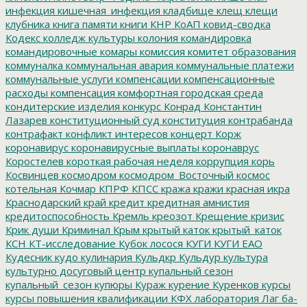
инфекция
кишечная_инфекция
кладбище
клещ
клещи
клубника
книга памяти
книги
КНР
КоАП
ковид-сводка
Кодекс
колледж культуры
колония
командировка
командировочные
комары
комиссия
комитет образования
коммуналка
коммунальная авария
коммунальные платежи
коммунальные услуги
компенсации
компенсационные
расходы
компенсация
комфортная городская среда
кондитерские изделия
конкурс
Конрад
Константин
Лазарев
конституционный суд
конституция
контрабанда
контрафакт
конфликт интересов
концерт
Корж
коронавирус
коронавирусные выплаты
коронаврус
Коростелев
короткая рабочая неделя
коррупция
корь
Косвинцев
космодром
космодром_Восточный
космос
котельная
Кочмар
КПРФ
КПСС
кража
кражи
красная икра
Краснодарский край
кредит
кредитная амнистия
кредитоспособность
Кремль
креозот
Крещение
кризис
Крик души
Криминал
Крым
крытый каток
крытый_каток
КСН
КТ-исследование
Кубок лосося
КУГИ
КУГИ ЕАО
Кудесник
кудо
кулинария
Кульдкр
Кульдур
культура
культурно досуговый центр
купальный сезон
купальный_сезон
купюры
Кураж
курение
Куренков
курсы
курсы повышения квалификации
КФХ
лаборатория
Лаг ба-