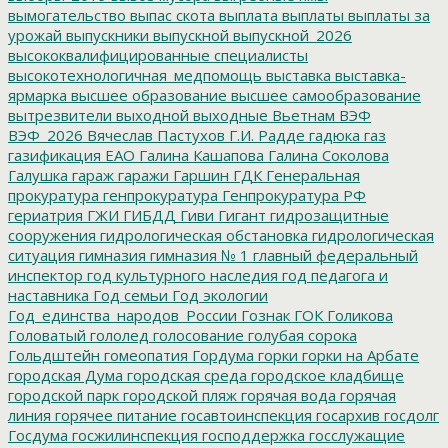
вымогательство
выпас скота
выплата
выплаты
выплаты за
урожай
выпускники
выпускной
выпускной_2026
высококвалифицированные специалисты
высокотехнологичная_медпомощь
выставка
выставка-
ярмарка
высшее образование
высшее самообразование
вытрезвители
выходной
выходные
Вьетнам
ВЭФ
ВЭФ_2026
Вячеслав Пастухов
Г.И. Радде
гадюка
газ
газификация ЕАО
Галина Кашапова
Галина Соколова
Галушка
гараж
гаражи
Гаршин
ГДК
Генеральная
прокуратура
генпрокуратура
Генпрокуратура РФ
гериатрия
ГЖИ
ГИБДД
Гиви
Гигант
гидрозащитные
сооружения
гидрологическая обстановка
гидрологическая
ситуация
гимназия
гимназия № 1
главный федеральный
инспектор
год культурного наследия
год педагога и
наставника
Год семьи
Год экологии
Год_единства_народов_России
Гознак
ГОК
Голикова
Головатый
гололед
голосование
голубая сорока
Гольдштейн
гомеопатия
Гордума
горки
горки на Арбате
городская Дума
городская среда
городское кладбище
городской парк
городской пляж
горячая вода
горячая
линия
горячее питание
госавтоинспекция
госархив
госдолг
Госдума
госжилинспекция
господдержка
госслужащие