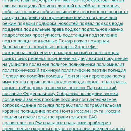
плитка
площадь Ленина
пляжный волейбол
пневмония
побег из колонии
побои
повышение пенсионного возраста
погода
погорельцы
пограничные войска
пограничный
режим
подарки
подборка_новостей
подвал
подвоз воды
подделка
поддельные права
поджог
подпольное казино
подростковая преступность
подстанция
подтопление
подтопленцы
подъемные
Пожар
пожар
пожарная
безопасность
пожарные
пожарный кроссфит
пожароопасный период
пожароопасный сезон
пожары
поиск
поиск ребенка
покушение на дачу взятки
покушение
на убийство
полезное
полигон
поликлиника
полиомиелит
политехнический техникум
политические партии
полиция
Половинко
помойки
помощь
Понтонная переправа
порча
имущества
порыв
порыв водопровода
порыв теплотрассы
порыв трубопровода
посевная
поселок Партизанский
послание Федеральному Собранию
последние звонки
последний звонок
пособие
пособия
постинтернатное
сопровождение
посылка
потребители
потребительская
корзина
похищение
почта
Почта России
Почта_России
пошлины
правительство
правительство ЕАО
правительство РФ
праздник
праздники
праймериз
превышение скорости
предостережение
предпенсионер