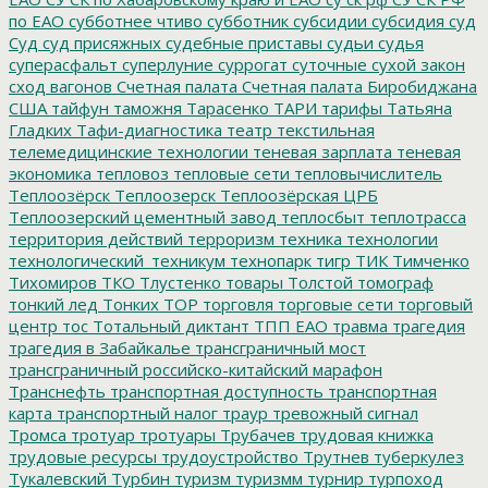
по ЕАО
субботнее чтиво
субботник
субсидии
субсидия
суд
Суд
суд присяжных
судебные приставы
судьи
судья
суперасфальт
суперлуние
суррогат
суточные
сухой закон
сход вагонов
Счетная палата
Счетная палата Биробиджана
США
тайфун
таможня
Тарасенко
ТАРИ
тарифы
Татьяна
Гладких
Тафи-диагностика
театр
текстильная
телемедицинские технологии
теневая зарплата
теневая
экономика
тепловоз
тепловые сети
тепловычислитель
Теплоозёрск
Теплоозерск
Теплоозёрская ЦРБ
Теплоозерский цементный завод
теплосбыт
теплотрасса
территория действий
терроризм
техника
технологии
технологический_техникум
технопарк
тигр
ТИК
Тимченко
Тихомиров
ТКО
Тлустенко
товары
Толстой
томограф
тонкий лед
Тонких
ТОР
торговля
торговые сети
торговый
центр
тос
Тотальный диктант
ТПП ЕАО
травма
трагедия
трагедия в Забайкалье
трансграничный мост
трансграничный российско-китайский марафон
Транснефть
транспортная доступность
транспортная
карта
транспортный налог
траур
тревожный сигнал
Тромса
тротуар
тротуары
Трубачев
трудовая книжка
трудовые ресурсы
трудоустройство
Трутнев
туберкулез
Тукалевский
Турбин
туризм
туризмм
турнир
турпоход