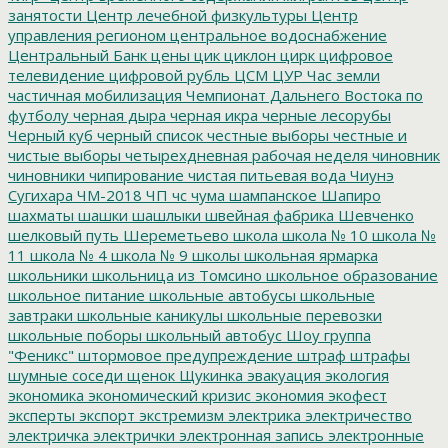
занятости
Центр лечебной физкультуры
Центр
управления регионом
центральное водоснабжение
Центральный Банк
цены
цик
циклон
цирк
цифровое
телевидение
цифровой рубль
ЦСМ
ЦУР
Час земли
частичная мобилизация
Чемпионат Дальнего Востока по
футболу
черная дыра
черная икра
черные лесорубы
Черный куб
черный список
честные выборы
честные и
чистые выборы
четырехдневная рабочая неделя
чиновник
чиновники
чипирование
чистая питьевая вода
Чиунэ
Сугихара
ЧМ-2018
ЧП
чс
чума
шампанское
Шапиро
шахматы
шашки
шашлыки
швейная фабрика
Шевченко
шелковый путь
Шереметьево
школа
школа № 10
школа №
11
школа № 4
школа № 9
школы
школьная ярмарка
школьники
школьница из Томсино
школьное образование
школьное питание
школьные автобусы
школьные
завтраки
школьные каникулы
школьные перевозки
школьные поборы
школьный автобус
Шоу группа
"Феникс"
штормовое предупреждение
штраф
штрафы
шумные соседи
щенок
Щукинка
эвакуация
экология
экономика
экономический кризис
экономия
экофест
эксперты
экспорт
экстремизм
электрика
электричество
электричка
электрички
электронная запись
электронные