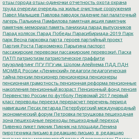
отцы города
отцы-одиночки
отчетность
охота
охрана
труда
очереди
очередь на жилье
очистные сооружения
Павел Малышев
Павлова
паводок
падение
пал
палаточный
лагерь
Палькина
Памфилова
памятная акция
памятник
памятник-мемориал
память
панихида
парад выпускников
Парад колясок
Парад Победы
Парасибириада-2019
Парк
парк Весна
парковка
парта_героев
партийный проект
Партия Роста
Пархоменко
Парыгина
паспорт
пассажирские перевозки
пассажирские перевозки\
Пасха
ПАТП
патриотизм
патриотическое граффити
пауэрлифтинг
ПГУ
ПГУ им. Шолом-Алейхема
ПДД
ПДН
МОМВД России «Ленинский»
педагоги
педагогическая
тайна
пенсии
пенсионер
пенсионерка
пенсионеры
пенсионная грамотность
пенсионная реформа
пенсионные
накопления
пенсионный возраст
Пенсионный фонд
пенсия
Первенство России по футболу
Первомай 2017
первый
класс
переводы
переезд
перерасчет
перечень
период
навигации
Песах
петарда
Петербургский международный
экономический форум
Петровка
петрушкова
пешеходная
зона
пешеходные переходы
пешеходный переход
Пивенко
пикет
пикник
Пикник на площади Ленина
пиротехника
письмо в редакцию
письмо_в_редакцию
питание
план мероприятий
платный перекресток
Платон