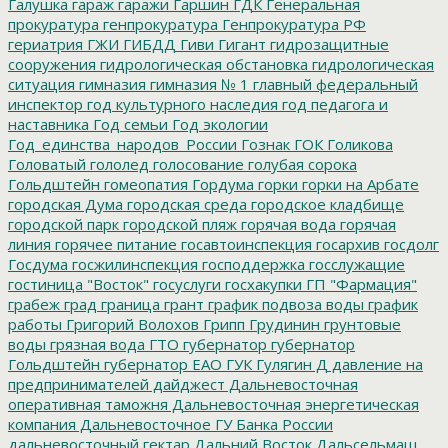
Галушка
гараж
гаражи
Гаршин
ГДК
Генеральная
прокуратура
генпрокуратура
Генпрокуратура РФ
гериатрия
ГЖИ
ГИБДД
Гиви
Гигант
гидрозащитные
сооружения
гидрологическая обстановка
гидрологическая
ситуация
гимназия
гимназия № 1
главный федеральный
инспектор
год культурного наследия
год педагога и
наставника
Год семьи
Год экологии
Год_единства_народов_России
Гознак
ГОК
Голикова
Головатый
гололед
голосование
голубая сорока
Гольдштейн
гомеопатия
Гордума
горки
горки на Арбате
городская Дума
городская среда
городское кладбище
городской парк
городской пляж
горячая вода
горячая
линия
горячее питание
госавтоинспекция
госархив
госдолг
Госдума
госжилинспекция
господдержка
госслужащие
гостиница "Восток"
госуслуги
госхакупки
ГП "Фармация"
грабеж
град
граница
грант
график подвоза воды
график
работы
Григорий Волохов
Грипп
Грудинин
грунтовые
воды
грязная вода
ГТО
губернатор
губернатор
Гольдштейн
губернатор ЕАО
ГУК
Гулягин
Д
давление на
предпринимателей
дайджест
Дальневосточная
оперативная таможня
Дальневосточная энергетическая
компания
Дальневосточное ГУ Банка России
дальневосточный гектар
Дальний Восток
Дальсельмаш