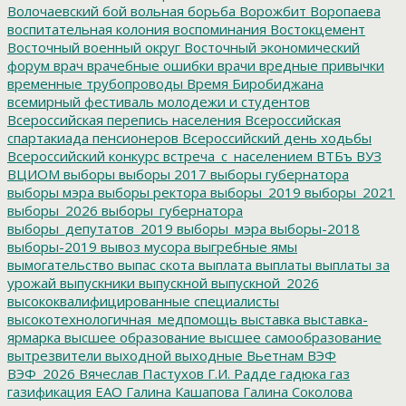
Волочаевский бой
вольная борьба
Ворожбит
Воропаева
воспитательная колония
воспоминания
Востокцемент
Восточный военный округ
Восточный экономический
форум
врач
врачебные ошибки
врачи
вредные привычки
временные трубопроводы
Время Биробиджана
всемирный фестиваль молодежи и студентов
Всероссийская перепись населения
Всероссийская
спартакиада пенсионеров
Всероссийский день ходьбы
Всероссийский конкурс
встреча_с_населением
ВТБъ
ВУЗ
ВЦИОМ
выборы
выборы 2017
выборы губернатора
выборы мэра
выборы ректора
выборы_2019
выборы_2021
выборы_2026
выборы_губернатора
выборы_депутатов_2019
выборы_мэра
выборы-2018
выборы-2019
вывоз мусора
выгребные ямы
вымогательство
выпас скота
выплата
выплаты
выплаты за
урожай
выпускники
выпускной
выпускной_2026
высококвалифицированные специалисты
высокотехнологичная_медпомощь
выставка
выставка-
ярмарка
высшее образование
высшее самообразование
вытрезвители
выходной
выходные
Вьетнам
ВЭФ
ВЭФ_2026
Вячеслав Пастухов
Г.И. Радде
гадюка
газ
газификация ЕАО
Галина Кашапова
Галина Соколова