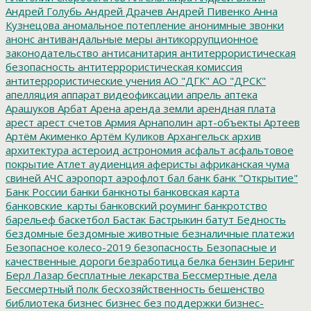
Андрей Голубь
Андрей Драчев
Андрей Пивенко
Анна
Кузнецова
аномальное потепление
анонимные звонки
анонс
антивандальные меры
антикоррупционное
законодательство
антисанитария
антитеррористическая
безопасность
антитеррористическая комиссия
антитеррористические учения
АО "ДГК"
АО "ДРСК"
апелляция
аппарат видеофиксации
апрель
аптека
Арашуков
Арбат
Арена
аренда земли
арендная плата
арест
арест счетов
Армия
Арнаполин
арт-объекты
Артеев
Артём Акименко
Артём Куликов
Архангельск
архив
архитектура
астероид
астрономия
асфальт
асфальтовое
покрытие
Атлет
аудиенция
аферисты
африканская чума
свиней
АЧС
аэропорт
аэрофлот
бал
банк
банк "Открытие"
Банк России
банки
банкноты
банковская карта
банковские_карты
банковский роуминг
банкротство
барельеф
баскетбол
Бастак
Бастрыкин
батут
Бедность
бездомные
бездомные животные
безналичные платежи
Безопасное колесо-2019
безопасность
Безопасные и
качественные дороги
безработица
белка
бензин
Беринг
Берл Лазар
бесплатные лекарства
Бессмертные дела
Бессмертный полк
бесхозяйственность
бешенство
библиотека
бизнес
бизнес без поддержки
бизнес-