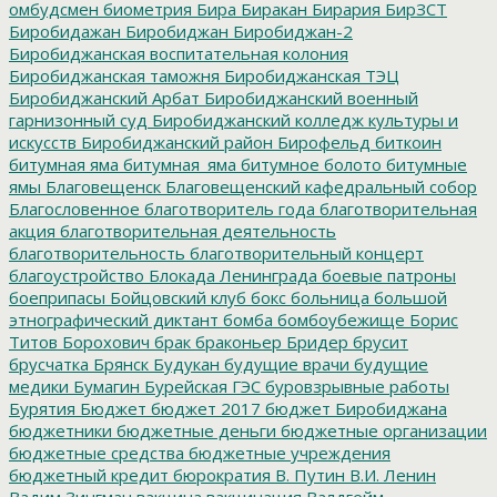
омбудсмен
биометрия
Бира
Биракан
Бирария
БирЗСТ
Биробидажан
Биробиджан
Биробиджан-2
Биробиджанская воспитательная колония
Биробиджанская таможня
Биробиджанская ТЭЦ
Биробиджанский Арбат
Биробиджанский военный
гарнизонный суд
Биробиджанский колледж культуры и
искусств
Биробиджанский район
Бирофельд
биткоин
битумная яма
битумная_яма
битумное болото
битумные
ямы
Благовещенск
Благовещенский кафедральный собор
Благословенное
благотворитель года
благотворительная
акция
благотворительная деятельность
благотворительность
благотворительный концерт
благоустройство
Блокада Ленинграда
боевые патроны
боеприпасы
Бойцовский клуб
бокс
больница
большой
этнографический диктант
бомба
бомбоубежище
Борис
Титов
Борохович
брак
браконьер
Бридер
брусит
брусчатка
Брянск
Будукан
будущие врачи
будущие
медики
Бумагин
Бурейская ГЭС
буровзрывные работы
Бурятия
Бюджет
бюджет 2017
бюджет Биробиджана
бюджетники
бюджетные деньги
бюджетные организации
бюджетные средства
бюджетные учреждения
бюджетный кредит
бюрократия
В. Путин
В.И. Ленин