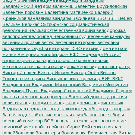
Вадим Зингман
вакцина
вакцинация
Валдгейм
Валдгеймский детдом
валежник
Валентин Брусиловский
Валентин Коровин
Валентина Матвиенко
Валерий
Дранников
вандализм
вандалы
Васильева
ВВО
ВВП
Вебер
Великан
Великая Октябрьская социалистическая
революция
Великая Отечественная война
велодорожка
велопробег
велосипед
Верховный суд
весенние каникулы
весенний призыв
ветер
ветеран
ветераны
ветераны
пограничной службы
ветераны_СВО
ветхие дома
ветхое
жилье
Вечерний Биробиджан
ВЖС "Надежда России"
взрыв
взрыв газа
взрыв газового баллона
взрыв
метеорита
взятка
взятки
видеокамеры
видеорегистратор
Виктор Ишавев
Виктор Ишаев
Виктор Орёл
Виктор
Солнцев
викторина
Винников
вице-премьер
ВИЧ
ВККС
Владивосток
Владимир Марковский
Владимир Мишустин
Владимир Путин
Владимир Сахаровский
Владимир Якушев
власть
внеплановая проверка
Внешний долг
внутренняя
политика
вода
водители
водка
водоемы
водоисточник
Водоканал
водолазы
водоналивные дамбы
водонапорная
башня
водоснабжение
военная служба
военные сборы
военный комиссар
ВОЗ
возврат_стеклотары
возгорание
воинский учет
война
война в Сирии
Войтенков
вокзал
волейбол
волк
Волонтеры
Волочаевка
Волочаевская битва