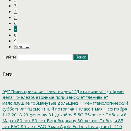
3
4
5
6
7
8
9
Next →
Найти:
Тэги
"@"
"Банк приколов"
"Бествидео"
"Дети войны"
"Добрые
дела"
"железобетонные полицейские"
"ленивые"
малоимущие
"обманутые дольщики"
"Рентгенологический
субботник"
"Цементный поток"
@
1 класс
1 мая
1 сентября
112
2018
23 февраля
31 декабря
5
5G
75-летие Победы
8
Марта
80 лет
80 лет Биробиджану
80_летие_Победы
85
лет ЕАО
85_лет_ЕАО
9 мая
Apple
Forbes
Instagram
L-410