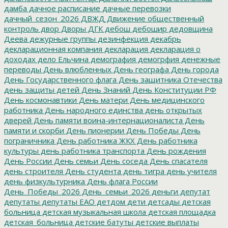
дамба
дачное расписание
дачные перевозки
дачный_сезон_2026
ДВЖД
Движение общественный
контроль
двор
Дворы
ДГК
дебош
дебошир
дедовщина
Деева
дежурные группы
дезинфекция
декабрь
декларационная компания
декларация
декларация о
доходах
дело Ельчина
демография
демогрфия
денежные
переводы
День влюбленных
День географа
День города
День Государственного флага
День защитника Отечества
день защиты детей
День Знаний
День Конституции РФ
День космонавтики
День матери
День медицинского
работника
День народного единства
день открытых
дверей
День памяти воина-интернационалиста
День
памяти и скорби
День пионерии
День Победы
День
пограничника
День работника ЖКХ
День работника
культуры
день работника транспорта
День рождения
День России
День семьи
День соседа
День спасателя
день строителя
День студента
день тигра
день учителя
день физкультурника
День флага России
День_Победы_2026
День_семьи_2026
деньги
депутат
депутаты
депутаты ЕАО
детдом
дети
детсады
детская
больница
детская музыкальная школа
детская площадка
детская_больница
детские батуты
детские выплаты