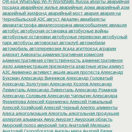
QR-код
WhatsApp
Wi-Fi
WorldSkills Russia
аборты
аварийная
посадка
аварийное жилье
аварийные дома
аварийный дом
аварийный жилфонд
аварийный мост
авария
авария на
Чернобыльской АЭС
август
Авдалян
авиабилеты
авиакатастрофа
авиалесоохрана
авиасообщение
авиация
автобус
автобусная остановка
автобусные войны
автобусные остановки
автобусные перевозки
автобусный
парк
автобусы
автовокзал
автоклуб
автомобили
автомобиль
автоперевозки
Агада
агитпоезд
аграрии
адвокат
Адвокаты
административная комиссия
административная ответственность
административное
дело
администрация президента
азартные игры
азимут
АЗС
Акименко
активист
акция
акция протеста
Александр
Буксман
Александр Винников
Александр Головатый
Александр Золотухин
Александр Козлов
Александр
Левинталь
Александр Ливенталь
Александр Романов
Александр Соловьев
Александр Чаплыгин
Александра
Филиппова
Алексей Корниенко
Алексей Навальный
Алексей Хозяйский
Алексей Черный
Алеппо
алименты
Алиса
алкоголизация
Алкоголь
алкогольная продукция
аллергия
альманах
Амур
Амурзет
Амурская область
Амурский полоз
амурский тигр
Анатолий Мелешко
Анатолий Скоробогатов
Ангелы мира
Андрей Бялик