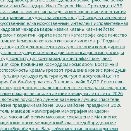
ники
Иван Благодырь
Иван Голунов
Иван Проходцев
ИВЛ
аиль
имена
импорт
инвалиды
инвестирование
инвестиции
остранные государства
инспектор ДПС
инсульт
интервью
кусственная елка
искусственный_интеллект
исправительная
кадровая чехарда
кадры
казаки
Казань
Казначейство
ремонт
карантин
карате
каратин
катастрофа
кафе
качество
 шишки
Кемерово
кинозал
кинологи
кинотеатр "Родина"
д-сводка
Кодекс
колледж культуры
колония
командировка
унальные услуги
компенсации
компенсационные расходы
 суд
конституция
контрабанда
контрафакт
конфликт
пция
корь
Косвинцев
космодром
космодром_Восточный
оспособность
Кремль
креозот
Крещение
кризис
Крик души
я
Кульдкр
Кульдур
культура
культурно досуговый центр
ория
Лаг ба-Омер
лагерь
Лагошина
лайк
ЛДПР
Левинталь
ок
ледоход
лекарства
лекарственные препараты
лекарство
сные пожары
лесопилка
летние каникулы
лето
лето_2026
с
лотерея
лоукостер
лунное затмение
лучший спасатель
йские праздники
майские_2026
майские_праздники_2026
тель
Мамедов
маммография
мамография
мандарин
ица
масочный режим
массовое сокращение
Матвиенко
ицинские маски
медицинский класс
медоборудование
фон «Биробиджан-Валдгейм»
местные производители