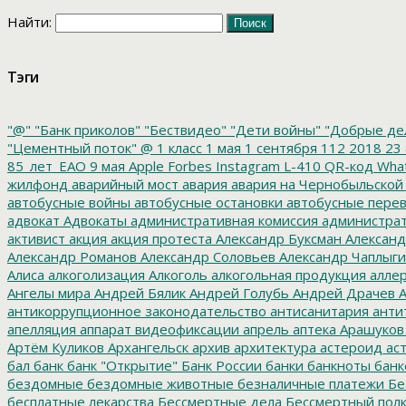
Найти:
Тэги
"@"
"Банк приколов"
"Бествидео"
"Дети войны"
"Добрые де
"Цементный поток"
@
1 класс
1 мая
1 сентября
112
2018
23 
85_лет_ЕАО
9 мая
Apple
Forbes
Instagram
L-410
QR-код
Wha
жилфонд
аварийный мост
авария
авария на Чернобыльской
автобусные войны
автобусные остановки
автобусные перев
адвокат
Адвокаты
административная комиссия
администрат
активист
акция
акция протеста
Александр Буксман
Александ
Александр Романов
Александр Соловьев
Александр Чаплыг
Алиса
алкоголизация
Алкоголь
алкогольная продукция
аллер
Ангелы мира
Андрей Бялик
Андрей Голубь
Андрей Драчев
А
антикоррупционное законодательство
антисанитария
анти
апелляция
аппарат видеофиксации
апрель
аптека
Арашуков
Артём Куликов
Архангельск
архив
архитектура
астероид
ас
бал
банк
банк "Открытие"
Банк России
банки
банкноты
банк
бездомные
бездомные животные
безналичные платежи
Бе
бесплатные лекарства
Бессмертные дела
Бессмертный пол