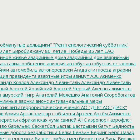
обманутые дольщики"
"Рентгенологический субботник"
0 лет Биробиджану
80_летие_Победы
85 лет ЕАО
йное жилье
аварийные дома
аварийный дом
аварийный
ана
авиасообщение
авиация
автобус
автобусная остановка
били
автомобиль
автоперевозки
Агада
агитпоезд
аграрии
ция президента
азартные игры
азимут
АЗС
Акименко
сандр Козлов
Александр Левинталь
Александр Ливенталь
ный
Алексей Хозяйский
Алексей Черный
Алеппо
алименты
з
амурский тигр
Анатолий Мелешко
Анатолий Скоробогатов
нимные звонки
анонс
антивандальные меры
ссия
антитеррористические учения
АО "ДГК"
АО "ДРСК"
ов
Армия
Арнаполин
арт-объекты
Артеев
Артём Акименко
еристы
африканская чума свиней
АЧС
аэропорт
аэрофлот
тво
барельеф
баскетбол
Бастак
Бастрыкин
батут
Бедность
нные дороги
безработица
белка
бензин
Беринг
Берл Лазар
без поддержки
бизнес-омбудсмен
биометрия
Бира
Биракан