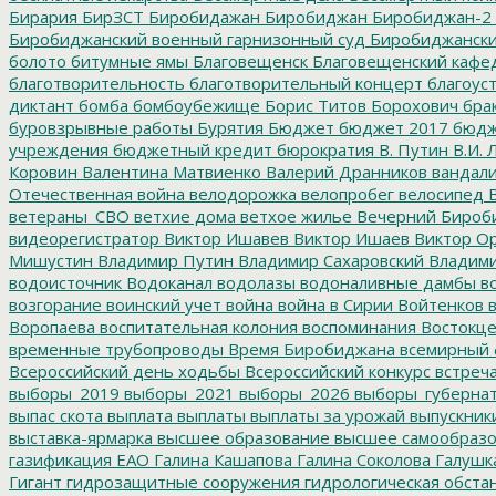
Бирария
БирЗСТ
Биробидажан
Биробиджан
Биробиджан-2
Биробиджанский военный гарнизонный суд
Биробиджанский
болото
битумные ямы
Благовещенск
Благовещенский кафе
благотворительность
благотворительный концерт
благоус
диктант
бомба
бомбоубежище
Борис Титов
Борохович
бра
буровзрывные работы
Бурятия
Бюджет
бюджет 2017
бюдж
учреждения
бюджетный кредит
бюрократия
В. Путин
В.И. 
Коровин
Валентина Матвиенко
Валерий Дранников
вандал
Отечественная война
велодорожка
велопробег
велосипед
В
ветераны_СВО
ветхие дома
ветхое жилье
Вечерний Бироб
видеорегистратор
Виктор Ишавев
Виктор Ишаев
Виктор О
Мишустин
Владимир Путин
Владимир Сахаровский
Владими
водоисточник
Водоканал
водолазы
водоналивные дамбы
во
возгорание
воинский учет
война
война в Сирии
Войтенков
в
Воропаева
воспитательная колония
воспоминания
Востокц
временные трубопроводы
Время Биробиджана
всемирный 
Всероссийский день ходьбы
Всероссийский конкурс
встреч
выборы_2019
выборы_2021
выборы_2026
выборы_губерна
выпас скота
выплата
выплаты
выплаты за урожай
выпускник
выставка-ярмарка
высшее образование
высшее самообразо
газификация ЕАО
Галина Кашапова
Галина Соколова
Галушк
Гигант
гидрозащитные сооружения
гидрологическая обста