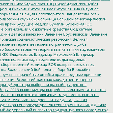
аможня
Биробиджанская ТЭЦ
Биробиджанский Арбат
фельд
биткоин
битумная яма
битумная_яма
битумное
ворительная акция
благотворительная деятельность
ойцовский клуб
бокс
больница
большой этнографический
е врачи
будущие медики
Бумагин
Бурейская ГЭС
е организации
бюджетные средства
бюджетные
мский детдом
валежник
Валентин Брусиловский
Валентин
ябрьская социалистическая революция
Великая
теран
ветераны
ветераны пограничной службы
го баллона
взрыв метеорита
взятка
взятки
видеокамеры
ВККС
Владивосток
Владимир Марковский
Владимир
енняя политика
вода
водители
водка
водоемы
 сборы
военный комиссар
ВОЗ
возврат_стеклотары
итва
Волочаевский бой
вольная борьба
Ворожбит
орум
врач
врачебные ошибки
врачи
вредные привычки
аселения
Всероссийская спартакиада пенсионеров
ры губернатора
выборы мэра
выборы ректора
боры-2019
вывоз мусора
выгребные ямы
вымогательство
циалисты
высокотехнологичная_медпомощь
выставка
_2026
Вячеслав Пастухов
Г.И. Радде
гадюка
газ
куратура
Генпрокуратура РФ
гериатрия
ГЖИ
ГИБДД
Гиви
ный федеральный инспектор
год культурного наследия
год