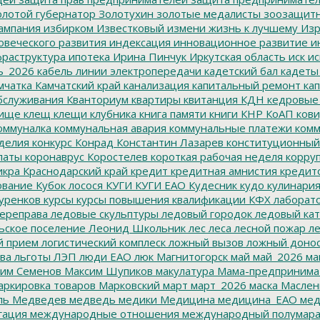
лотой губернатор
Золотухин
золотые медалисты
зоозащит
ампания
избирком
Известковый
измени жизнь к лучшему
Изр
овеческого развития
индексация
инновационное развитие
ин
раструктура
ипотека
Ирина Пинчук
Иркутская область
иск
ис
ь_2026
кабель линии электропередачи
кадетский бал
кадеты
мчатка
Камчатский край
канализация
капитальный ремонт
кап
бслуживания
Кванториум
квартиры
квитанция
КДН
кедровые
ище
клещ
клещи
клубника
книга памяти
книги
КНР
КоАП
кови
оммуналка
коммунальная авария
коммунальные платежи
комм
делия
конкурс
Конрад
Константин Лазарев
конституционный
латы
коронаврус
Коростелев
короткая рабочая неделя
корру
икра
Краснодарский край
кредит
кредитная амнистия
кредит
ование
Кубок лосося
КУГИ
КУГИ ЕАО
Кудесник
кудо
кулинари
уренков
курсы
курсы повышения квалификации
КФХ
лаборат
ереправа
ледовые скульптуры
ледовый городок
ледовый кат
ьское поселение
Леонид Школьник
лес
леса
лесной пожар
ле
й прием
логистический комплеск
ложный вызов
ложный доно
ва
льготы
ЛЭП
люди ЕАО
люк
Магнитогорск
май
май_2026
ма
им Семенов
Максим Шупиков
макулатура
Мама-предпринима
ркировка товаров
Марковский
март
март_2026
маска
Маслен
ль
Медведев
медведь
медики
Медицина
медицина_ЕАО
мед
гация
международные отношения
международный полумара