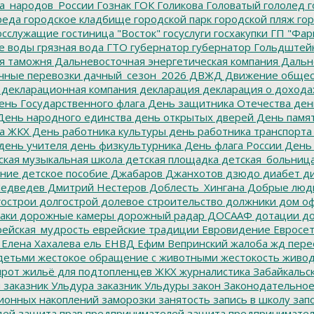
а_народов_России
Гознак
ГОК
Голикова
Головатый
гололед
г
реда
городское кладбище
городской парк
городской пляж
гор
осслужащие
гостиница "Восток"
госуслуги
госхакупки
ГП "Фар
е воды
грязная вода
ГТО
губернатор
губернатор Гольдштей
я таможня
Дальневосточная энергетическая компания
Дальне
чные перевозки
дачный_сезон_2026
ДВЖД
Движение общес
декларационная компания
декларация
декларация о дохода
нь Государственного флага
День защитника Отечества
ден
ень народного единства
день открытых дверей
День памят
а ЖКХ
День работника культуры
день работника транспорта
день учителя
день физкультурника
День флага России
День
ская музыкальная школа
детская площадка
детская_больниц
ание
детское пособие
Джабаров
Джанхотов
дзюдо
диабет
ди
едведев
Дмитрий Нестеров
Доблесть_Хингана
Добрые люд
острои
долгострой
долевое строительство
должники
дом о
аки
дорожные камеры
дорожный радар
ДОСААФ
дотации
до
ейская_мудрость
еврейские традиции
Евровидение
Евросе
Елена Хахалева
ель
ЕНВД
Ефим Вепринский
жалоба
жд пере
детьми
жестокое обращение с животными
жестокость
живо
ирот
жильё для подтопленцев
ЖКХ
журналистика
Забайкальск
м
заказник Ульдура
заказник Ульдуры
закон
Законодательное
ионных накоплений
заморозки
занятость
запись в школу
запо
дей
защита прав предпринимателей
защита предпринимате