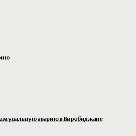
рию
ммунальную аварию в Биробиджане