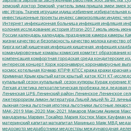
земский доктор
Земский_учитель
зима пришла
змеи
змея
зо
ивс
Игорь Ткачев
игрушки
идиш
избиение
избирательная к
инвестиционные проекты
индекс самоизоляции
индекс чел
Интернет
инфекционная больница
инфекция
инфляция
инф
колония
исследование
история
Итоги-2017
июль
июнь
июн
России
календарь
календарь праздников
камера
камеры
Ка
жизни
качество и безопасность
качество молока
качество о
Кирга
китай
кишечная инфекция
кишечная_инфекция
кладб
командировочные
комары
комиссия
комитет образования
к
компенсация
комфортная городская среда
кондитерские из
интересов
концерт
Корж
коронавирус
коронавирусные вып
космос
котельная
Кочмар
КПРФ
КПСС
кража
кражи
красная 
Криминал
Крым
крытый каток
крытый_каток
КСН
КТ-исслед
купальный сезон
купальный_сезон
купюры
Кураж
курение
К
Легкая атлетика
легкоатлетическая пробежка
лед
ледовая п
Ленинская ЦРБ
Ленинский район
Ленинское
Ленинское сел
лжетерроризм
лимон
литература
Лицей
лицей № 23
личны
лыжная гонка
льготная ипотека
льготники
льготные лекарст
МАК-2019
Мак-2020
Мак-2021
Макаров
Максим Акимов
Макс
мандарины
Марвин Токайер
Мария Костюк
Марк Кауфман
ма
материнский капитал
маткапитал
Махинько
Маяк
МВД
меда
медосмотр
медработники
медсестры
международная деле