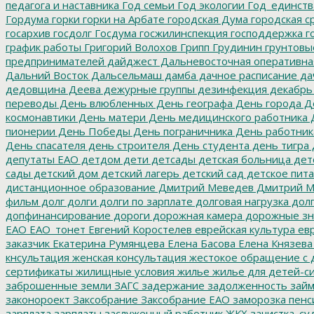
педагога и наставника
Год семьи
Год экологии
Год_единств
Гордума
горки
горки на Арбате
городская Дума
городская с
госархив
госдолг
Госдума
госжилинспекция
господдержка
г
график работы
Григорий Волохов
Грипп
Грудинин
грунтовы
предпринимателей
дайджест
Дальневосточная оперативна
Дальний Восток
Дальсельмаш
дамба
дачное расписание
да
дедовщина
Деева
дежурные группы
дезинфекция
декабрь
переводы
День влюбленных
День географа
День города
Де
космонавтики
День матери
День медицинского работника
Д
пионерии
День Победы
День пограничника
День работник
День спасателя
день строителя
День студента
день тигра
депутаты ЕАО
детдом
дети
детсады
детская больница
дет
сады
детский дом
детский лагерь
детский сад
детское пит
дистанционное образование
Дмитрий Меведев
Дмитрий М
фильм
долг
долги
долги по зарплате
долговая нагрузка
долг
допфинансирование
дороги
дорожная камера
дорожные зн
ЕАО
ЕАО_тонет
Евгений Коростелев
еврейская культура
евр
заказчик
Екатерина Румянцева
Елена Басова
Елена Князева
кнсультация
женская консультация
жестокое обращение с 
сертификаты
жилищные условия
жилье
жилье для детей-с
заброшенные земли
ЗАГС
задержание
задолженность
зай
законороект
Заксобрание
Заксобрание ЕАО
заморозка пенс
зарплата
зарплаты
заслуженный работник ЖКХ
зачистка_су