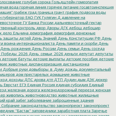
олосование
голубая сорока
Гольдштейн
гомеопатия
ячая вода
горячая линия
горячее питание
госавтоинспекция
мация"
грабеж
град
граница
грант
график подвоза воды
н
губернатор ЕАО
ГУК
Гулягин
Д
давление на
восточное ГУ Банка России
дальневосточный гектар
твенный контроль
двор
Дворы
ДГК
дебош
дебошир
х
дело Ельчина
демография
демогрфия
денежные
ь защиты детей
День Знаний
День Конституции РФ
День
и воина-интернационалиста
День памяти и скорби
День
День рождения
День России
День семьи
День соседа
_Победы_2026
День_семьи_2026
деньги
депутат
депутаты
а
детские батуты
детские выплаты
детские пособия
детские
кие животные
диспансеризация
дистанционка
и
Добрые руки
довыборы_в_Думу
дождь
документальный
фицеров
дом престарелых
домашние животные
ход
доходы
ДПС
дрова
дтп
ДТП
Дудин
дым
ДЭК
дюкер
ть
Еврстат
ЕГЭ
Единая Россия
единая субсидия
Единый
езд
железная дорога
железнодорожный переезд
женская
дер
живопись
животноводство
животные
жилищные
ий край
забег
заболевание
заброшенные здания
 Собрание
законодательство
законопреокт
законопроект
ведник "Бастак"
заповедники
заработная плата
Заречье
лей
здравоохранение
земледельцы
землетрясение
земля