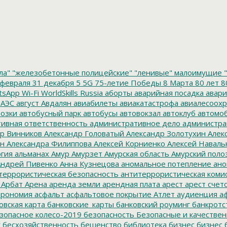
ла"
"железобетонные полицейские"
"ленивые" малоимущие
"
февраля
31 декабря
5
5G
75-летие Победы
8 Марта
80 лет
8
tsApp
Wi-Fi
WorldSkills Russia
аборты
аварийная посадка
авари
 АЭС
август
Авдалян
авиабилеты
авиакатастрофа
авиалесоохр
озки
автобусный парк
автобусы
автовокзал
автоклуб
автомо
ивная ответственность
административное дело
администра
р Винников
Александр Головатый
Александр Золотухин
Алек
ин
Александра Филиппова
Алексей Корниенко
Алексей Наваль
гия
альманах
Амур
Амурзет
Амурская область
Амурский поло
ндрей Пивенко
Анна Кузнецова
аномальное потепление
ано
террористическая безопасность
антитеррористическая коми
Арбат
Арена
аренда земли
арендная плата
арест
арест счет
трономия
асфальт
асфальтовое покрытие
Атлет
аудиенция
аф
овская карта
банковские_карты
банковский роуминг
банкротс
зопасное колесо-2019
безопасность
Безопасные и качестве
к
бесхозяйственность
бешенство
библиотека
бизнес
бизнес 