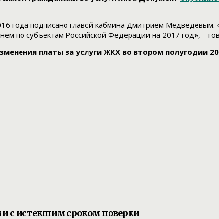
016 года подписано главой кабмина Дмитрием Медведевым.
днем по субъектам Российской Федерации на 2017 год
»
, – г
менения платы за услуги ЖКХ во втором полугодии 201
ми с истекшим сроком поверки