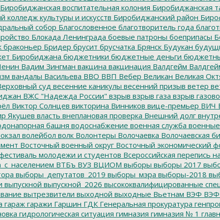
Биробиджанская воспитательная колония
Биробиджанская т
 колледж культуры и искусств
Биробиджанский район
Биро
дральный собор
Благословенное
благотворитель года
благот
тройство
Блокада Ленинграда
боевые патроны
боеприпасы
Б
к
браконьер
Бридер
брусит
брусчатка
Брянск
Будукан
будущи
ет Биробиджана
бюджетники
бюджетные деньги
бюджетны
Ленин
Вадим Зингман
вакцина
вакцинация
Валдгейм
Валдгей
изм
вандалы
Васильева
ВВО
ВВП
Вебер
Великан
Великая Окт
ерховный суд
весенние каникулы
весенний призыв
ветер
ве
иджан
ВЖС "Надежда России"
взрыв
взрыв газа
взрыв газово
рёл
Виктор Солнцев
викторина
Винников
вице-премьер
ВИЧ
р Якушев
власть
внеплановая проверка
Внешний долг
внутр
донапорная башня
водоснабжение
военная служба
военные
окзал
волейбол
волк
Волонтеры
Волочаевка
Волочаевская б
емент
Восточный военный округ
Восточный экономический ф
фестиваль молодежи и студентов
Всероссийская перепись н
а_с_населением
ВТБъ
ВУЗ
ВЦИОМ
выборы
выборы 2017
выбо
тора
выборы_депутатов_2019
выборы_мэра
выборы-2018
вы
и
выпускной
выпускной_2026
высококвалифицированные спе
вание
вытрезвители
выходной
выходные
Вьетнам
ВЭФ
ВЭФ
а
гараж
гаражи
Гаршин
ГДК
Генеральная прокуратура
генпро
новка
гидрологическая ситуация
гимназия
гимназия № 1
глав