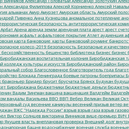
р Винников
Александр Головатый
Александр Золотухин
Алек
ин
Александра Филиппова
Алексей Корниенко
Алексей Наваль
гия
альманах
Амур
Амурзет
Амурская область
Амурский поло
ндрей Пивенко
Анна Кузнецова
аномальное потепление
ано
террористическая безопасность
антитеррористическая коми
Арбат
Арена
аренда земли
арендная плата
арест
арест счет
трономия
асфальт
асфальтовое покрытие
Атлет
аудиенция
аф
овская карта
банковские_карты
банковский роуминг
банкротс
зопасное колесо-2019
безопасность
Безопасные и качестве
к
бесхозяйственность
бешенство
библиотека
бизнес
бизнес 
Биробиджанская воспитательная колония
Биробиджанская т
 колледж культуры и искусств
Биробиджанский район
Биро
дральный собор
Благословенное
благотворитель года
благот
тройство
Блокада Ленинграда
боевые патроны
боеприпасы
Б
к
браконьер
Бридер
брусит
брусчатка
Брянск
Будукан
будущи
ет Биробиджана
бюджетники
бюджетные деньги
бюджетны
Ленин
Вадим Зингман
вакцина
вакцинация
Валдгейм
Валдгей
изм
вандалы
Васильева
ВВО
ВВП
Вебер
Великан
Великая Окт
ерховный суд
весенние каникулы
весенний призыв
ветер
ве
иджан
ВЖС "Надежда России"
взрыв
взрыв газа
взрыв газово
рёл
Виктор Солнцев
викторина
Винников
вице-премьер
ВИЧ
р Якушев
власть
внеплановая проверка
Внешний долг
внутр
донапорная башня
водоснабжение
военная служба
военные