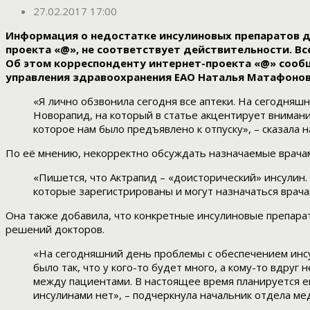
27.02.2017 17:00
Информация о недостатке инсулиновых препаратов дл
проекта «@», не соответствует действительности. В
Об этом корреспонденту интернет-проекта «@» сооб
управления здравоохранения ЕАО Наталья Матафонов
«Я лично обзвонила сегодня все аптеки. На сегодняш
Новорапид, на который в статье акцентирует внимани
которое нам было предъявлено к отпуску», – сказала н
По её мнению, некорректно обсуждать назначаемые врача
«Пишется, что Актрапид – «доисторический» инсулин
которые зарегистрированы и могут назначаться врача
Она также добавила, что конкретные инсулиновые препара
решений докторов.
«На сегодняшний день проблемы с обеспечением инсул
было так, что у кого-то будет много, а кому-то вдруг
между пациентами. В настоящее время планируется е
инсулинами нет», – подчеркнула начальник отдела м