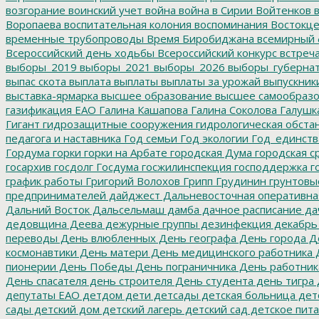
возгорание
воинский учет
война
война в Сирии
Войтенков
в
Воропаева
воспитательная колония
воспоминания
Востокц
временные трубопроводы
Время Биробиджана
всемирный 
Всероссийский день ходьбы
Всероссийский конкурс
встреч
выборы_2019
выборы_2021
выборы_2026
выборы_губерна
выпас скота
выплата
выплаты
выплаты за урожай
выпускник
выставка-ярмарка
высшее образование
высшее самообразо
газификация ЕАО
Галина Кашапова
Галина Соколова
Галушк
Гигант
гидрозащитные сооружения
гидрологическая обста
педагога и наставника
Год семьи
Год экологии
Год_единств
Гордума
горки
горки на Арбате
городская Дума
городская с
госархив
госдолг
Госдума
госжилинспекция
господдержка
г
график работы
Григорий Волохов
Грипп
Грудинин
грунтовы
предпринимателей
дайджест
Дальневосточная оперативна
Дальний Восток
Дальсельмаш
дамба
дачное расписание
да
дедовщина
Деева
дежурные группы
дезинфекция
декабрь
переводы
День влюбленных
День географа
День города
Де
космонавтики
День матери
День медицинского работника
Д
пионерии
День Победы
День пограничника
День работник
День спасателя
день строителя
День студента
день тигра
депутаты ЕАО
детдом
дети
детсады
детская больница
дет
сады
детский дом
детский лагерь
детский сад
детское пит