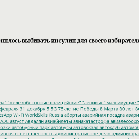
ишлось выбивать инсулин для своего избирател
ла"
"железобетонные полицейские"
"ленивые" малоимущие
"
февраля
31 декабря
5
5G
75-летие Победы
8 Марта
80 лет
8
tsApp
Wi-Fi
WorldSkills Russia
аборты
аварийная посадка
авари
 АЭС
август
Авдалян
авиабилеты
авиакатастрофа
авиалесоохр
озки
автобусный парк
автобусы
автовокзал
автоклуб
автомо
ивная ответственность
административное дело
администра