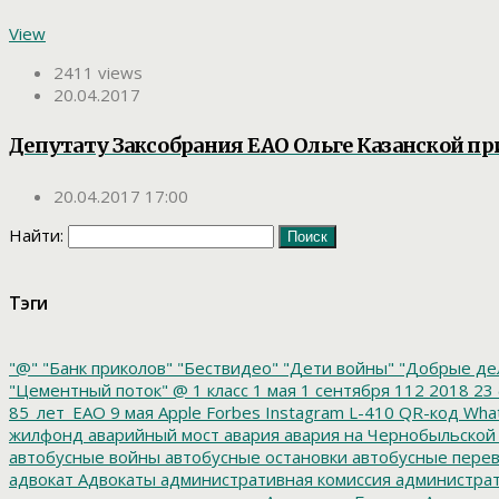
View
2411 views
20.04.2017
Депутату Заксобрания ЕАО Ольге Казанской пр
20.04.2017 17:00
Найти:
Тэги
"@"
"Банк приколов"
"Бествидео"
"Дети войны"
"Добрые де
"Цементный поток"
@
1 класс
1 мая
1 сентября
112
2018
23 
85_лет_ЕАО
9 мая
Apple
Forbes
Instagram
L-410
QR-код
Wha
жилфонд
аварийный мост
авария
авария на Чернобыльской
автобусные войны
автобусные остановки
автобусные перев
адвокат
Адвокаты
административная комиссия
администрат