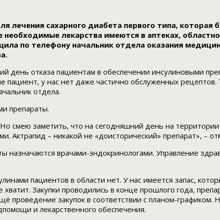
я лечения сахарного диабета первого типа, которая б
се необходимые лекарства имеются в аптеках, област
щила по телефону начальник отдела оказания медицин
а.
ний день отказа пациентам в обеспечении инсулиновыми преп
е пациент, у нас нет даже частично обслуженных рецептов. 
ачальник отдела.
ми препараты.
. Но смею заметить, что на сегодняшний день на территори
ми. Актрапид – никакой не «доисторический» препарат», – о
ты назначаются врачами-эндокринологами. Управление здра
инами пациентов в области нет. У нас имеется запас, кото
 не хватит. Закупки проводились в конце прошлого года, преп
щё проведение закупок в соответствии с планом-графиком. 
едпомощи и лекарственного обеспечения.