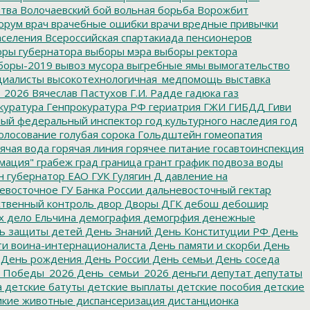
итва
Волочаевский бой
вольная борьба
Ворожбит
орум
врач
врачебные ошибки
врачи
вредные привычки
аселения
Всероссийская спартакиада пенсионеров
ры губернатора
выборы мэра
выборы ректора
боры-2019
вывоз мусора
выгребные ямы
вымогательство
циалисты
высокотехнологичная_медпомощь
выставка
_2026
Вячеслав Пастухов
Г.И. Радде
гадюка
газ
куратура
Генпрокуратура РФ
гериатрия
ГЖИ
ГИБДД
Гиви
ный федеральный инспектор
год культурного наследия
год
олосование
голубая сорока
Гольдштейн
гомеопатия
ячая вода
горячая линия
горячее питание
госавтоинспекция
мация"
грабеж
град
граница
грант
график подвоза воды
н
губернатор ЕАО
ГУК
Гулягин
Д
давление на
восточное ГУ Банка России
дальневосточный гектар
твенный контроль
двор
Дворы
ДГК
дебош
дебошир
х
дело Ельчина
демография
демогрфия
денежные
ь защиты детей
День Знаний
День Конституции РФ
День
и воина-интернационалиста
День памяти и скорби
День
День рождения
День России
День семьи
День соседа
_Победы_2026
День_семьи_2026
деньги
депутат
депутаты
а
детские батуты
детские выплаты
детские пособия
детские
кие животные
диспансеризация
дистанционка