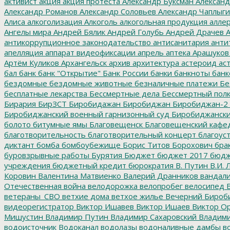
активист
акция
акция протеста
Александр Буксман
Александ
Александр Романов
Александр Соловьев
Александр Чаплыг
Алиса
алкоголизация
Алкоголь
алкогольная продукция
аллер
Ангелы мира
Андрей Бялик
Андрей Голубь
Андрей Драчев
А
антикоррупционное законодательство
антисанитария
анти
апелляция
аппарат видеофиксации
апрель
аптека
Арашуков
Артём Куликов
Архангельск
архив
архитектура
астероид
ас
бал
банк
банк "Открытие"
Банк России
банки
банкноты
банк
бездомные
бездомные животные
безналичные платежи
Бе
бесплатные лекарства
Бессмертные дела
Бессмертный пол
Бирария
БирЗСТ
Биробидажан
Биробиджан
Биробиджан-2
Биробиджанский военный гарнизонный суд
Биробиджанский
болото
битумные ямы
Благовещенск
Благовещенский кафе
благотворительность
благотворительный концерт
благоус
диктант
бомба
бомбоубежище
Борис Титов
Борохович
бра
буровзрывные работы
Бурятия
Бюджет
бюджет 2017
бюдж
учреждения
бюджетный кредит
бюрократия
В. Путин
В.И. 
Коровин
Валентина Матвиенко
Валерий Дранников
вандал
Отечественная война
велодорожка
велопробег
велосипед
В
ветераны_СВО
ветхие дома
ветхое жилье
Вечерний Бироб
видеорегистратор
Виктор Ишавев
Виктор Ишаев
Виктор О
Мишустин
Владимир Путин
Владимир Сахаровский
Владими
водоисточник
Водоканал
водолазы
водоналивные дамбы
во