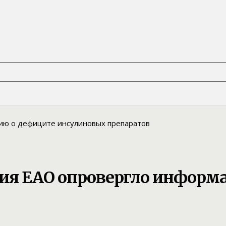
ния ЕАО опровергло информ