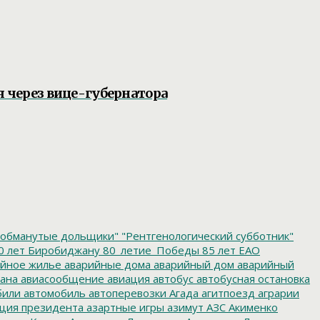
я через вице-губернатора
обманутые дольщики"
"Рентгенологический субботник"
0 лет Биробиджану
80_летие_Победы
85 лет ЕАО
йное жилье
аварийные дома
аварийный дом
аварийный
ана
авиасообщение
авиация
автобус
автобусная остановка
били
автомобиль
автоперевозки
Агада
агитпоезд
аграрии
ция президента
азартные игры
азимут
АЗС
Акименко