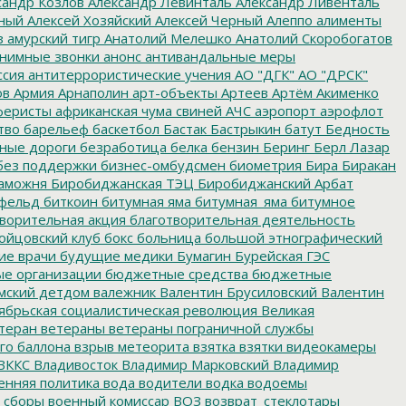
сандр Козлов
Александр Левинталь
Александр Ливенталь
ный
Алексей Хозяйский
Алексей Черный
Алеппо
алименты
з
амурский тигр
Анатолий Мелешко
Анатолий Скоробогатов
нимные звонки
анонс
антивандальные меры
ссия
антитеррористические учения
АО "ДГК"
АО "ДРСК"
ов
Армия
Арнаполин
арт-объекты
Артеев
Артём Акименко
еристы
африканская чума свиней
АЧС
аэропорт
аэрофлот
тво
барельеф
баскетбол
Бастак
Бастрыкин
батут
Бедность
нные дороги
безработица
белка
бензин
Беринг
Берл Лазар
без поддержки
бизнес-омбудсмен
биометрия
Бира
Биракан
аможня
Биробиджанская ТЭЦ
Биробиджанский Арбат
фельд
биткоин
битумная яма
битумная_яма
битумное
ворительная акция
благотворительная деятельность
ойцовский клуб
бокс
больница
большой этнографический
е врачи
будущие медики
Бумагин
Бурейская ГЭС
е организации
бюджетные средства
бюджетные
мский детдом
валежник
Валентин Брусиловский
Валентин
ябрьская социалистическая революция
Великая
теран
ветераны
ветераны пограничной службы
го баллона
взрыв метеорита
взятка
взятки
видеокамеры
ВККС
Владивосток
Владимир Марковский
Владимир
енняя политика
вода
водители
водка
водоемы
 сборы
военный комиссар
ВОЗ
возврат_стеклотары