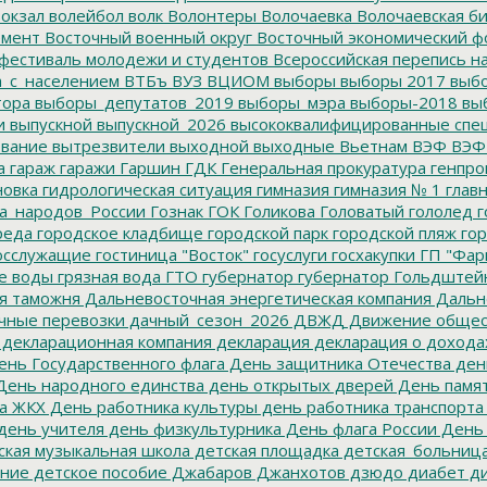
окзал
волейбол
волк
Волонтеры
Волочаевка
Волочаевская б
емент
Восточный военный округ
Восточный экономический ф
фестиваль молодежи и студентов
Всероссийская перепись н
а_с_населением
ВТБъ
ВУЗ
ВЦИОМ
выборы
выборы 2017
выбо
тора
выборы_депутатов_2019
выборы_мэра
выборы-2018
вы
и
выпускной
выпускной_2026
высококвалифицированные спе
вание
вытрезвители
выходной
выходные
Вьетнам
ВЭФ
ВЭФ
а
гараж
гаражи
Гаршин
ГДК
Генеральная прокуратура
генпро
новка
гидрологическая ситуация
гимназия
гимназия № 1
глав
а_народов_России
Гознак
ГОК
Голикова
Головатый
гололед
г
реда
городское кладбище
городской парк
городской пляж
гор
осслужащие
гостиница "Восток"
госуслуги
госхакупки
ГП "Фар
е воды
грязная вода
ГТО
губернатор
губернатор Гольдштей
я таможня
Дальневосточная энергетическая компания
Дальне
чные перевозки
дачный_сезон_2026
ДВЖД
Движение общес
декларационная компания
декларация
декларация о дохода
нь Государственного флага
День защитника Отечества
ден
ень народного единства
день открытых дверей
День памят
а ЖКХ
День работника культуры
день работника транспорта
день учителя
день физкультурника
День флага России
День
ская музыкальная школа
детская площадка
детская_больниц
ание
детское пособие
Джабаров
Джанхотов
дзюдо
диабет
ди